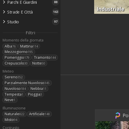
Parchi E Giardini
88
Industriale
Strade E Città
163
Studio
97
Filtri
Momento della giornata
Alba
Mattina
76
114
Mezzogiorno
195
Pomeriggio
Tramonto
179
144
Crepuscolo
Notte
30
50
Meteo
Sereno
352
Parzialmente Nuvoloso
345
Nuvoloso
Nebbia
184
11
Tempesta
Pioggia
1
3
Neve
1
Illuminazione
Naturale
Artificiale
822
148
Po
Misto
94
Contrasto