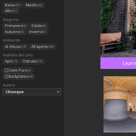
Basso
Medio
391
282
Alto
391
Stagione
Primavera
Estate
10
69
Autunno
Inverno
59
51
Ambiente
Al chiuso
All'aperto
279
785
Visibilità del cielo
Apri
Ostruito
575
210
Learn
Cielo Puro
59
Backplates
208
Autore
Chiunque