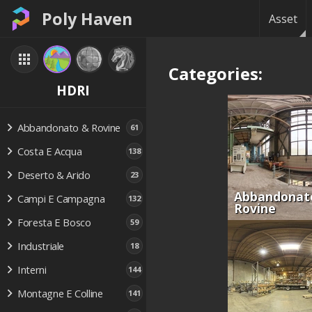
Poly Haven
Asset
Categories:
HDRI
Abbandonato & Rovine
61
Costa E Acqua
138
Deserto & Arido
23
Abbandonat
Campi E Campagna
132
Rovine
Foresta E Bosco
59
Industriale
18
Interni
144
Montagne E Colline
141