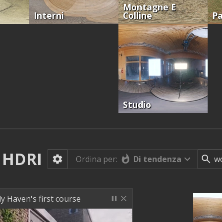
Montagne E
Interni
Colline
Pa
Studio
HDRI
Di tendenza
Ordina per:
ly Haven's first course