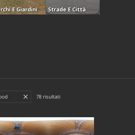
rchi E Giardini
Strade E Città
78
risultati