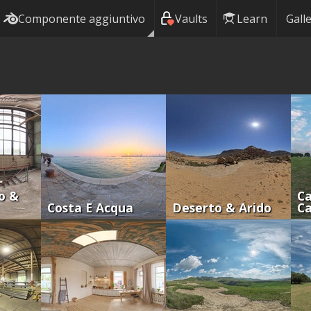
Componente aggiuntivo
Vaults
Learn
Galle
o &
Ca
Costa E Acqua
Deserto & Arido
C