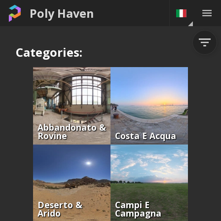
Poly Haven
Categories:
Abbandonato &
Rovine
Costa E Acqua
Deserto &
Campi E
Arido
Campagna