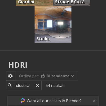
Giardini
Strade E Città
Studio
HDRI
Di tendenza
Ordina per:
54
risultati
Want all our assets in Blender?