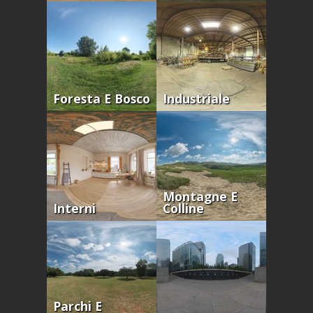
Foresta E Bosco
Industriale
Montagne E
Interni
Colline
Parchi E