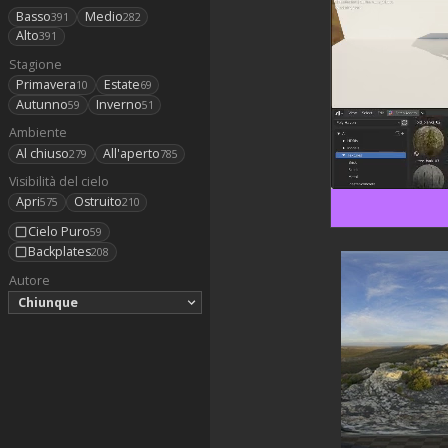
Basso
Medio
391
282
Alto
391
Stagione
Primavera
Estate
10
69
Autunno
Inverno
59
51
Ambiente
Al chiuso
All'aperto
279
785
Visibilità del cielo
Apri
Ostruito
575
210
Cielo Puro
59
Backplates
208
Autore
Chiunque