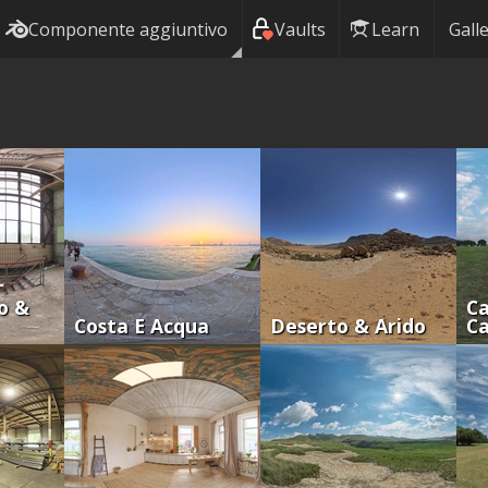
Componente aggiuntivo
Vaults
Learn
Galle
o &
Ca
Costa E Acqua
Deserto & Arido
C