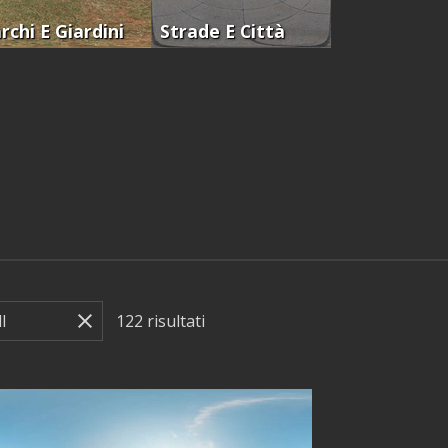
rchi E Giardini
Strade E Città
122
risultati