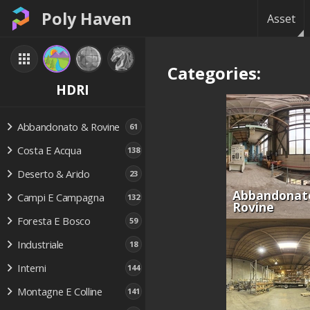
Poly Haven
Asset
Categories:
HDRI
Abbandonato & Rovine
61
Costa E Acqua
138
Deserto & Arido
23
Abbandonat
Campi E Campagna
132
Rovine
Foresta E Bosco
59
Industriale
18
Interni
144
Montagne E Colline
141