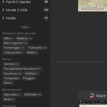
Parchi E Giardini
88
Industriale
Strade E Città
163
Studio
97
Filtri
Momento della giornata
Alba
Mattina
76
114
Mezzogiorno
195
Pomeriggio
Tramonto
179
144
Crepuscolo
Notte
30
50
Meteo
Sereno
352
Parzialmente Nuvoloso
345
Nuvoloso
Nebbia
184
11
Tempesta
Pioggia
1
3
Neve
1
Illuminazione
Naturale
Artificiale
822
148
Want a
Misto
94
Contrasto