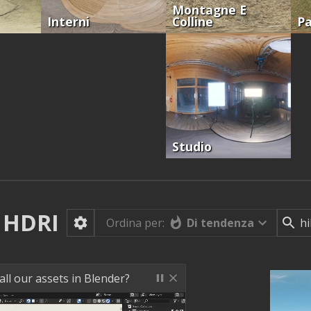
Montagne E
Interni
Colline
Pa
Studio
HDRI
Di tendenza
Ordina per:
ll our assets in Blender?