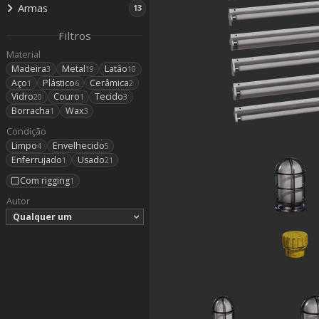
Armas
13
Filtros
Material
Madeira
Metal
Latão
3
19
10
Aço
Plástico
Cerâmica
1
6
2
Vidro
Couro
Tecido
20
1
3
Borracha
Wax
1
3
Condição
Limpo
Envelhecido
4
5
Enferrujado
Usado
1
21
Com rigging
1
Autor
Qualquer um