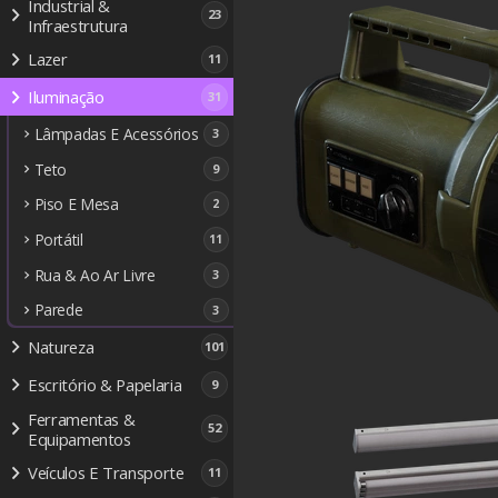
Industrial &
23
Infraestrutura
Lazer
11
Iluminação
31
Lâmpadas E Acessórios
3
Teto
9
Piso E Mesa
2
Portátil
11
Rua & Ao Ar Livre
3
Parede
3
Natureza
101
Escritório & Papelaria
9
Ferramentas &
52
Equipamentos
Veículos E Transporte
11