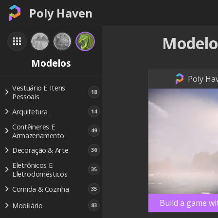
Poly Haven
Modelo
Modelos
Poly Hav
Vestuário E Itens
18
Pessoais
Arquitetura
14
Contêineres E
49
Armazenamento
Decoração & Arte
36
Eletrônicos E
35
Eletrodomésticos
Comida & Cozinha
35
Build a game wi
Mobiliário
83