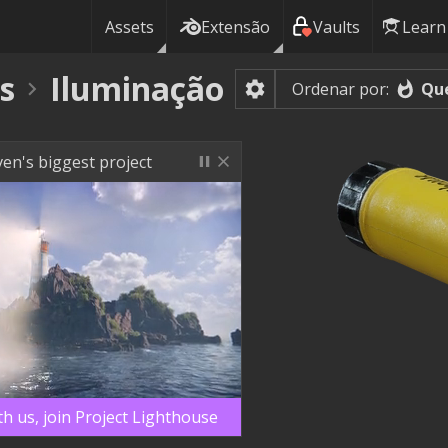
Assets
Extensão
Vaults
Learn
s
Iluminação
Qu
Ordenar por:
en's biggest project
th us, join Project Lighthouse