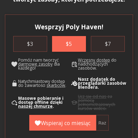
Wesprzyj Poly Haven!
$
3
$
5
$
7
Pomóż nam tworzyć
Wczesny dostęp
do
darmowe zasoby
dla
nadchodzących
każdego!
zasobów.
Nasz
dodatek
do
Natychmiastowy dostęp
przeglądarki zasobów
do zawartości
skarbców
.
Blendera.
Ucz się od nas
za
Masowe pobieranie i
pomocą
dostęp offline dzięki
pełnometrażowych
naszej chmurze
.
kursów wideo.
Wspieraj co miesiąc
Raz