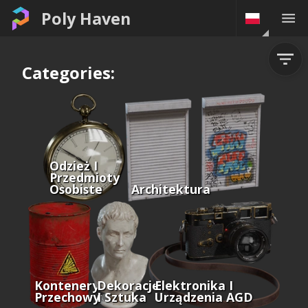
Poly Haven
Categories:
Odzież I
Przedmioty
Osobiste
Architektura
Kontenery I
Dekoracje
Elektronika I
Przechowywanie
I Sztuka
Urządzenia AGD