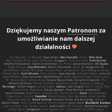
Dziękujemy naszym
Patronom
za
umożliwianie nam dalszej
działalności
Joni Mercado
S J Bennett
Ryan Wiebe
Max Chandler
Anton
Mike Verta
Max Christian Pohle
Scott DeWoody
Douglas K.
Yorik van Havre
Ernst Bronde
BetaFive Productions - Daren Dochterman
Eric Perley
James Robinson
I/O Studio
Roger Thomas
Joey Wittmann
Marcin Wiśniewski
James
JS
KangaroOz 3D
Leif Pedersen
Tomasz Muszyński
Roberd Palm
Lampantino
Javier Meseguer de Paz
Charles Tigner
Scott Wheeler
Eelco Dolstra
Lasse Kjønnås
Viduttam Katkar
chris huf
David Pekarek
Evan Seccombe
Manfred Knorr
PaulR
Malcolm Dwyer
Derek Carlin
RF
Wendy Ward
Fianna Wong
Tomasz Wyszolmirski
Riccardo Giovanetti
fr54
William Schilthuis
Herman Idzerda
Stephane Toraldo
Stephen D Swaney
Kai Gregor
Robert Angone
James Rogers
Calinou
Alan Gregory
Paul O' Grady
Phyl
Luthien Dulk
Miguelaxa
Takuya Sawatari
Peter Moonen
ambientCG
xavier moscoso
Vedat Afuzi
Thomas Lisle
Warren Moore
David
Zaq Schlanger
Chase Stone
Conicer
VoxelKei
Mikkel Nielsen
Nico Wardakas
Frank Grande
Denys Holovyanko
Bernd Schmidt
Brendon Porter
Erik Brundidge
Samuel
Martin Pražák
Sofia
Cyrille Maurice
Patrick Nugent
penti_mmd
Mondlicht Studios
Jack Humbert
Gun
Arman Sernaz
Atdhe Gashi
Petr Hloušek
Michael Fernandez
Caitlyn Byrne
paragsatyal
Nino Kapetanovic
Tobias Gallé
SonOfPorcupine