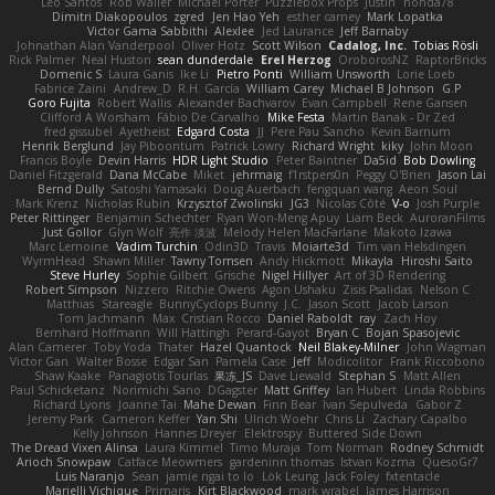
Leo Santos
Rob Waller
Michael Porter
Puzzlebox Props
Justin
honda78
Dimitri Diakopoulos
zgred
Jen Hao Yeh
esther carney
Mark Lopatka
Victor Gama Sabbithi
Alexlee
Jed Laurance
Jeff Barnaby
Johnathan Alan Vanderpool
Oliver Hotz
Scott Wilson
Cadalog, Inc.
Tobias Rösli
Rick Palmer
Neal Huston
sean dunderdale
Erel Herzog
OroborosNZ
RaptorBricks
Domenic S
Laura Ganis
Ike Li
Pietro Ponti
William Unsworth
Lorie Loeb
Fabrice Zaini
Andrew_D
R.H. García
William Carey
Michael B Johnson
G.P
Goro Fujita
Robert Wallis
Alexander Bachvarov
Evan Campbell
Rene Gansen
Clifford A Worsham
Fábio De Carvalho
Mike Festa
Martin Banak - Dr Zed
fred gissubel
Ayetheist
Edgard Costa
JJ
Pere Pau Sancho
Kevin Barnum
Henrik Berglund
Jay Piboontum
Patrick Lowry
Richard Wright
kiky
John Moon
Francis Boyle
Devin Harris
HDR Light Studio
Peter Baintner
Da5id
Bob Dowling
Daniel Fitzgerald
Dana McCabe
Miket
jehrmaig
f1rstpers0n
Peggy O'Brien
Jason Lai
Bernd Dully
Satoshi Yamasaki
Doug Auerbach
fengquan wang
Aeon Soul
Mark Krenz
Nicholas Rubin
Krzysztof Zwolinski
JG3
Nicolas Côté
V-o
Josh Purple
Peter Rittinger
Benjamin Schechter
Ryan Won-Meng Apuy
Liam Beck
AuroranFilms
Just Gollor
Glyn Wolf
亮作 淡波
Melody Helen MacFarlane
Makoto Izawa
Marc Lemoine
Vadim Turchin
Odin3D
Travis
Moiarte3d
Tim van Helsdingen
WyrmHead
Shawn Miller
Tawny Tomsen
Andy Hickmott
Mikayla
Hiroshi Saito
Steve Hurley
Sophie Gilbert
Grische
Nigel Hillyer
Art of 3D Rendering
Robert Simpson
Nizzero
Ritchie Owens
Agon Ushaku
Zisis Psalidas
Nelson C
Matthias
Stareagle
BunnyCyclops Bunny
J.C.
Jason Scott
Jacob Larson
Tom Jachmann
Max
Cristian Rocco
Daniel Raboldt
ray
Zach Hoy
Bernhard Hoffmann
Will Hattingh
Perard-Gayot
Bryan C
Bojan Spasojevic
Alan Camerer
Toby Yoda
Thater
Hazel Quantock
Neil Blakey-Milner
John Wagman
Victor Gan
Walter Bosse
Edgar San
Pamela Case
Jeff
Modicolitor
Frank Riccobono
Shaw Kaake
Panagiotis Tourlas
果冻_JS
Dave Liewald
Stephan S
Matt Allen
Paul Schicketanz
Norimichi Sano
DGagster
Matt Griffey
Ian Hubert
Linda Robbins
Richard Lyons
Joanne Tai
Mahe Dewan
Finn Bear
Ivan Sepulveda
Gabor Z
Jeremy Park
Cameron Keffer
Yan Shi
Ulrich Woehr
Chris Li
Zachary Capalbo
Kelly Johnson
Hannes Dreyer
Elektrospy
Buttered Side Down
The Dread Vixen Alinsa
Laura Kimmel
Timo Muraja
Tom Norman
Rodney Schmidt
Arioch Snowpaw
Catface Meowmers
gardeninn thomas
Istvan Kozma
QuesoGr7
Luis Naranjo
Sean
jamie ngai to lo
Lök Leung
Jack Foley
fxtentacle
Marielli Vichique
Primaris
Kirt Blackwood
mark wrabel
James Harrison