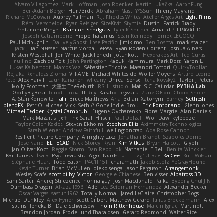
Alvaro Villagomez
Mark Hoffman
Josh Roenker
Martin Lukačka
AaronFung
Ben-Adam Berger
Hun73rdk
Abraham Mast
YYSSun
Thierry Mayrand
Richard McGowan
Aubrey Pullman
R.J. Rhodes Writes
Atelier Argos Art
Light Films
Rémi Verschelde
Ryan Reisiger
SizeKivit
Stymie
Dustin
Patrick Brady
ProtanopicMidget
Brandon Snodgrass
Tyler K Spicher
Arnaud PUIRAVAUD
Joseph Catrambone
HippoThalamus
Sean Kennedy
Tomek LECOCQ
Paul Mcloughlin
DaLivelyGhost
Lose Pacific
Jimikimo
Ben Bosma
mark stalzer
Jack J
Ian Neisser
Marcus Morba
LePew
Ryan Roden-Corrent
Joshua Albers
Kristen Westphal
Jon White
Jack Fenech
Jotunkottr
Hexdrake's Art
Ted Curtis
nullinc
Zach du Toit
John Partington
Kazuki Kamimura
Mark Boss
Yaron L.
Lukas Kalbertodt
Marcos Vaz
Sébastien Tricoire
Masanori Tottori
QuirkyTopHat
ReJ aka Renaldas Zioma
VFRAME
Michael Whiteside
Wolfer Moyens
Arturo Leone
Pete
Alex Harvill
Lauri Kananen
wheany
Unreal Sensei
tchaikovsky2
Taylor J Peters
Molly Footman
大重生-TheRebirth
RSH__studio
Mat
S C
Cailrdar
PYTHA Lab
OddlyBigBear
binotti lucia
IT Roy
Karabo Legwaila
Zane Olson
Chord Shore
A. Stan Konowitz
Talii
Bruce Matthews
Aria
3dfan
Xatonym
Barney
Sethesh
blendFX
Petr O
Michael Vick
Seth // Gone Indie, Bro...
Eric Pontbriand
Glenn Jones
Michael Tedder
Krystal Camprubi
Eugene Ovcharenko
Fiona Margrie
Alan Daniels
Mark Mazaitis
Jeff
The Sarah Hirsch
Paul Dolzall
Wolf Daw
kyleboze
Taylor Galen Kadee
Steven Ekholm
Stephen Ellis
Aximmetry Technologies
Sarah Wiener
Andrew Faithfull
wellingtoncrab
Ada Rose Cannon
Resilient Picture Company
Almighty Laxz
Jonathan Brandt
Szabolcs Dombi
Jose Nario
ELITECAD
Nick Storey
Ryan
Kim Vitkus
Bryan Halcott
Glyph
Jan Oliver Koch
Reggie Storm
Dan Repp
pk
Nathaniel E Bell
Benita Winckler
Kai Honeck
Íkara
Psychosadistic
Algot Nordström
Trag1cHaze
KaiCee
Kurt Wilson
Stéphane Huart
Todd Eaton
P4C1F15T
charamath
Jakob Stolz
YeGrayHound
Kevin Turner
Brian McMullen
oleko senga
Jason Ferguson
Arrangemonk
Wesley Scafe
scott bilby
Victor
George e Chianese
Ben Visser
Albatross 3D
Sam Sartor
Andrej Striezenec
normalguy
Josh Macdonald
Pafka
Byeong Chul JIN
Dumbass Dragon
Alkaza1996
jAde
Lea Seidman Hernandez
Alexander Becker
Oscar Vargas
sastun1962
Totally Normal
Jared LeClaire
Christopher Bogs
Michael Dunkley
Alex Hyner
Scott Gilbert
Matthew Gerard
Julius Brockelmann
Alex
sotiris
Teneka B.
Dale Schwiesow
Thom Rittenhouse
Marcin Ignac
Martinotti
Brandon Jordan
Frode Lund Tharaldsen
Gerard Redmond
Walter Rice