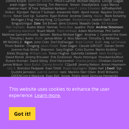
Dennis Korpel
Matthew Stevens
PIXDES Games
Michael Mayeux
George Giagias
arash tirgari
Ryan Dening
Tim Warnock
Steven
Deadlyblack
Lupo Marcio
creative mart
M Tera
Sebastian Karlsson
Iaian7 / John Einselen
AsTheRainFell
Volkor
Rijndael
Patrick T Sullivan
Alexander Rath
david mares
Nayden Dochev
Moira
Never Give Up
Sunamii
Ryan Rohrer
Andrew Oakley
Maraz
Mark Kohalmy
Michigan J Frog
Harvey Fong
CJ Guzman
Beefyblimps
Joakim Dahl
Jose
BingusGringus
Dale
Sid Brown
Jānis Circenis
Masashi Ueda
Bill Kinnon
Max Topham
Austin Walzl
Hannes
Rens Bais
qualtro
Piotr
Andrew Stevenson
anthony lawrence
Stuart Marsh
Frans Verbaas
Adam Murtomaa
Phil Galler
Matthew Garnett-Frizelle
Saliven
Markus Michael Egger
Andrew
J
Caramel the Vixen
Timothy J. Aveni
Moth
James Miller
z
Nico Marniok
Timothy G. McKenna
MY.NIGNIG Jr.
Kigon
John Cido
Der12teEisvogel
Brad Corlett
Basti
maj
LaCimaise
Thom Bakker
Chogang
Jason Pielak
Tiran Dagan
Claude GIROLET
Darian Smith
Joenne Hub-Strobl
Shannon
Gary English
Colin Dunne
Martin Koťátko
Alexis Shuping
William Lee
Trevor Hughes
Gabriella Caldwell
Vasili Rodriguez
David Beneš
Jeremy Brouwer
Erik Dodolović
Paulo Henrique
Hoodwinkedfool
Ruben Vroman
David Sibley
Emil Herzenstiel
Charles Janson
Christian Gomez
James Wilson
Niko Bidoli
Danny Arnold
CGJackB
Jeremy Nelson
Anton Heymann
Leo S
Brendon Padjasek
Evan Tillett
Bryan Applegate
Dylan Hall
J Ewell
Dys
Quddle Jameson
patrick siemer
nate
Mareno Harr Olsen
Brett Williams
GREENCom'e Mapping
Ryan Bell
Xcrow
Pedro Javier Somoza Hernando
Paul Klingberg
Olivié Bouchard
Damiano Mazzocchini
Raven Realm
Johann Oosthuizen
Scott
Robert Tolppi: Support My Content
Randy Bloom
henrik rasmussen
Greenheart
Ransom Bergen
Andreas Wetter
Edomod
This website uses cookies to enhance the user
PD100 Academy of Art
Clafoutis
Arttu Piisila
JeffChristiansen
Daniel Phakos
experience.
Learn more.
SETH WEBER
Sebastian Witt
Tom Pike
Kenleung Leung
Enrique Gonzalez
Zack Bishop
Rouge guy
brandon dudley
Joel Gordils
GadFlight
Charles Herrmann
Justin
LvH
K Anon
Richie
Karim Mohamed
Weichnudel
Marcus Grennborg
christian cuttino
DaveHuman
juanito
Johan L
Theresa A. Carroll
Iain Black
Einarr
Volatility
Stephen Smith
joshy west xoxo
Łukasz Pawłowski
Anthony Dilmore
Got it!
Daniel Schmid Leal
Steele
Nitrosimi96
ANonEMoose
Gun Metal Games
macoll macoll
Brandon Joffe
Cory robertson
Ember
Sage Himeros
Sweeper3D
Bruno Yudi
Daddios Studios
Aleksey Pollack
Lotus
Fabrizio Guidotti
Esbern Hansen
ran nie
Justper's Furry Avatar World
Kevin LomondDesign
Victor Ghyssens
749R
CGautos
Kevin Anderson
dusan tomas
Jegregg
Travis Lemieux