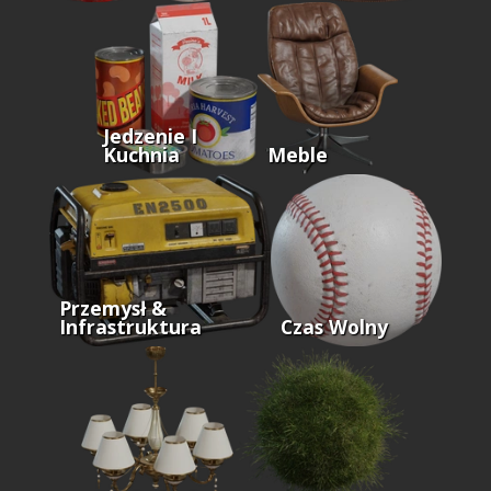
Jedzenie I
Kuchnia
Meble
Przemysł &
Infrastruktura
Czas Wolny