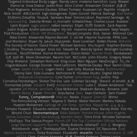
Targeted Individual Body Logger
Randy Lane
melanie hamilton
Lucy
Weasel
Elanor la
Vova Diakur
Jaden Rosi
Alon Cohen
Alexander October
文謙 許
Thor Ragnaros
Antoine Daubas
Ethan Tomaso
huaxuan Lei
Raptite
mogura
Nick Smith
AMcCarroll
high strangeness
Dylan Gorrell
Patrick Stallings
Neil Baker
ElUltimo DeLaFila
Yousick
Sankaku Bear
Dennis Libon
Reymeld Santiago
AJ
FacinusChip
Dakota Wreski
n_morcatti
killswitchkay
Charles Louie
Avaister
Liam Bryant
sagar sasson
rafael naranjo
Elijah
ELITE Scratch
Zack Kepner
Justin Rogow
Andre Labuschagne
lily ren
maxime vandecasteele
Vasyl Vasyliv
Post Production
Zbob
VW Winterstein
StorysComplete
Bob
Xavier
Mehmet Can
Nika Domi
Alexander Rayner-Barcelli
C
xd Idk
Hajime Tsunoda
FRNL Lou
Joel Montano
Bryan Hy
Jakub Zbyszynski
River Lockhart
Stefan Florea
MStorm
The Society of Visions
David Power
Michael Santoro
thu huynh
Stephen Bentley
I_ViceRoy
Thomas Granger
bloli loli
Takashi M.
Melody Spiker
Midnight Gunship
Spencer_
NicoPOWAAA
Kornel Anderson
Dixon Keller
Keenan Rush
Venkataram
LLB
Josh W.
Kevin Showman
Naomi Soh
McCoder
John Elliotte
Gregory Basile
Filip Wieland
Sebastian Norlund
blog cruvi
Marc Nguyen
MaxDezignz
Tic_cle
nogutidaisuke
George Dvorak
Haris Lattirom
Matthew Daday
Paul
Kamil Uriasz
Lirian
Sarah Schrock
Logan Hertz
Gaël Gilly
Musical Nexus
Buttmunky1
Danny Sale
Elias Guevara
Kathreena B
Huitaka Studio
Digital Abbot
Aleksandr Chebotariov
Cole Turner
John Kevin Ong
JonDo
Filip
Cornellus Pendrahgon
Striker The Fox
Lale
Gökhan Sazdağı
Steve-0
el smells
丸 黒
Domantas Jokšas
Eduard
EvilQ
Alexander Olesen
Luke C
Shawn Anderson
Tess
opostol
Jiří Ptáček
JamTarts
Clive McKenzie
Shabeen Barzey - Browne
Josh
Martin Bailey
Espen
Princess
SiryuSama
Kelu
Sean Derham
Sam Fowler
Funny_ Compilation69
htai wu
Nadia
Pupper
John KD
Mimic
The Remodeling Veteran
Talyana S
Parker
Mister Venom
Markku Hakala
Hussien Mohamed
Gaforga VK
Ich Simp
cyril faia
Nipper1er
ふぇ えっ
Tomato Huwaidi
Eduardo ramirez
Peter Bates
Jediah Pesu
Randy Wells
Eilir Ho
Mrunit Churi
Necromantique
Nikki Balsem
Render House
John Hughes
James Gonzales
Cristi Vanderburg
Kaeden Hahn
Timo Erick
Miroslav Šamánek
EfulTopo
The Starius Project
Punch UP: The Top Contender! Official Patreon
Jorge Manuel Cappello Barreto
Sticky Buttons
iiiFahad7
재우 김
Morgsley
Workbench
wegu1
TheHappyElite
Duane Strickland
DC Kasundra
Ross
Marcin Anyszkiewicz
Ricky Robinson
Elizabeth
moot1n
Scott Fredrickson
仁 小野
kb714
Chris
Gabriel Alvarado
哲 董
Fredrik Karlsson
Tristan Lorius