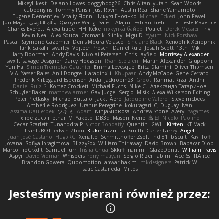
MikeyLikesIt
Delano Lowes
doggybdog26
Chris Aitan
yuta t
Sean Woods
cubeorigins
Tommy Parish
Just Rovin
Austin Rea
Shane Yamamoto
Eugene Dementjev
Vitaliy Florin
Никуся Гноянко
Michael Eckert
John Fewell
Jon Mayo
مالك البلوشي
Qiaoyue Wang
Salem Alajmi
Fabian Brehm
Lemesle Maxence
Charles Everett
Alexa trade
HH
Keke
покупка байер
Poulet
Derek Messier
Trivi
Kevin Neal
Alex Souza
Cromatik
Slinky
Migu D
Yyyum
Nick Forshaw
Pascal Raymond Cazemier
Denis Moura Velasco
Sinclaire Black
Xenophik Xenophik
Tarik Sakalli
swarfey
Vojtech Proschl
Daniel Ruiz
Josiah Scott
13th
Mik
Harry Boorman
Andy Davis
Nikolai Petersen
Chris Layfield
Morrissey Alexander
swxift
savage Designer
Darcy Hodgson
Ryan Stelzleni
Martin Alexander
Giupponi
Yun Ha
Simon Tremblay Gauthier
Emma Levesque
Erica Dlamini
Oliver Thomsen
V A
Yasser Raies
Anil Dongre
Haradinxiii
Khupaar
Andy McCabe
Gene Cerrato
Frederik Kirkegaard Esbensen
Arda
Jackrobin23
Groot
Rahmat Rizal Andhi
Daniel Ruiz G
Kortez Crockett
Michael Fuchs
Mike C.
Александр Татаринов
Schuyler Baker
matthew armer
Gav Judge
Sergio
Misik
Alexa Wilkerson Editing
Peter Pietlasky
Michael Buttaro
Jackt
Aero
Jacqueline Valero
Steve mcbees
Amberlie Rodriguez
Uranus Peregrine
kokuragari
CJ Duguay
Ivan
Assima Dauletbek
ツキ ミ
Adam
NinjaSubRosa
Andrew Stone
Avery
rwgames
felipe zucoli
ethan M
Yakoto
DB3d
Mason
Nene
高 日
Nicolo' Paolino
Cedar Scarlett
Tunanodra-P
Victor Bondatiy
Quentin
GWH
Kirsten
KT Mack
FrantaBOT
edwin Zhou
Blake Rizzo
Tal Smith
Carter Farrey
Angel
Juan José Castaño
HugoRC
Xenalto
Schmitthoffer Zsolt
indi81
biscuit
Kay
Toff
Jovana
Sofiya Ibragimova
BlizzyFox
William Thirlaway
David Brown
Babacar Diop
Marco
noCrxdit
Samuel Furr
Trisha Chua
Skkiff
nan mi
GlazeDonut
William Travis
Aspyr
David Vidmar
Whispers
rony maayan
Sergio Rizen
abimi
Ace 6s
TLAlice
Brandon Gowera
Qupomotion
anwar hakim
mkdesigners
Patrick W
Isaac Castañeda
Miltos
Jesteśmy wspierani również przez: