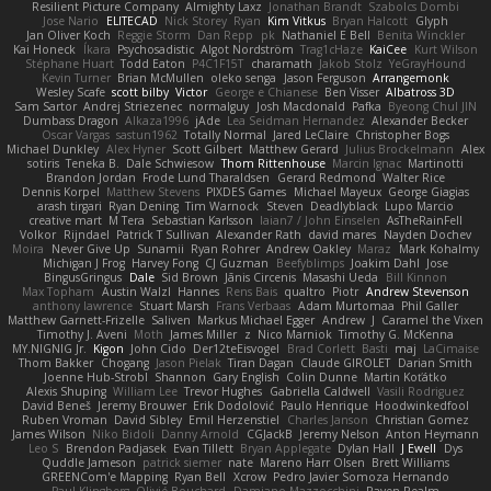
Resilient Picture Company
Almighty Laxz
Jonathan Brandt
Szabolcs Dombi
Jose Nario
ELITECAD
Nick Storey
Ryan
Kim Vitkus
Bryan Halcott
Glyph
Jan Oliver Koch
Reggie Storm
Dan Repp
pk
Nathaniel E Bell
Benita Winckler
Kai Honeck
Íkara
Psychosadistic
Algot Nordström
Trag1cHaze
KaiCee
Kurt Wilson
Stéphane Huart
Todd Eaton
P4C1F15T
charamath
Jakob Stolz
YeGrayHound
Kevin Turner
Brian McMullen
oleko senga
Jason Ferguson
Arrangemonk
Wesley Scafe
scott bilby
Victor
George e Chianese
Ben Visser
Albatross 3D
Sam Sartor
Andrej Striezenec
normalguy
Josh Macdonald
Pafka
Byeong Chul JIN
Dumbass Dragon
Alkaza1996
jAde
Lea Seidman Hernandez
Alexander Becker
Oscar Vargas
sastun1962
Totally Normal
Jared LeClaire
Christopher Bogs
Michael Dunkley
Alex Hyner
Scott Gilbert
Matthew Gerard
Julius Brockelmann
Alex
sotiris
Teneka B.
Dale Schwiesow
Thom Rittenhouse
Marcin Ignac
Martinotti
Brandon Jordan
Frode Lund Tharaldsen
Gerard Redmond
Walter Rice
Dennis Korpel
Matthew Stevens
PIXDES Games
Michael Mayeux
George Giagias
arash tirgari
Ryan Dening
Tim Warnock
Steven
Deadlyblack
Lupo Marcio
creative mart
M Tera
Sebastian Karlsson
Iaian7 / John Einselen
AsTheRainFell
Volkor
Rijndael
Patrick T Sullivan
Alexander Rath
david mares
Nayden Dochev
Moira
Never Give Up
Sunamii
Ryan Rohrer
Andrew Oakley
Maraz
Mark Kohalmy
Michigan J Frog
Harvey Fong
CJ Guzman
Beefyblimps
Joakim Dahl
Jose
BingusGringus
Dale
Sid Brown
Jānis Circenis
Masashi Ueda
Bill Kinnon
Max Topham
Austin Walzl
Hannes
Rens Bais
qualtro
Piotr
Andrew Stevenson
anthony lawrence
Stuart Marsh
Frans Verbaas
Adam Murtomaa
Phil Galler
Matthew Garnett-Frizelle
Saliven
Markus Michael Egger
Andrew
J
Caramel the Vixen
Timothy J. Aveni
Moth
James Miller
z
Nico Marniok
Timothy G. McKenna
MY.NIGNIG Jr.
Kigon
John Cido
Der12teEisvogel
Brad Corlett
Basti
maj
LaCimaise
Thom Bakker
Chogang
Jason Pielak
Tiran Dagan
Claude GIROLET
Darian Smith
Joenne Hub-Strobl
Shannon
Gary English
Colin Dunne
Martin Koťátko
Alexis Shuping
William Lee
Trevor Hughes
Gabriella Caldwell
Vasili Rodriguez
David Beneš
Jeremy Brouwer
Erik Dodolović
Paulo Henrique
Hoodwinkedfool
Ruben Vroman
David Sibley
Emil Herzenstiel
Charles Janson
Christian Gomez
James Wilson
Niko Bidoli
Danny Arnold
CGJackB
Jeremy Nelson
Anton Heymann
Leo S
Brendon Padjasek
Evan Tillett
Bryan Applegate
Dylan Hall
J Ewell
Dys
Quddle Jameson
patrick siemer
nate
Mareno Harr Olsen
Brett Williams
GREENCom'e Mapping
Ryan Bell
Xcrow
Pedro Javier Somoza Hernando