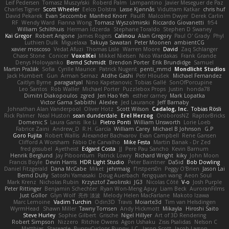
Leif Pedersen
Tomasz Muszyński
Roberd Palm
Lampantino
Javier Meseguer de Paz
Charles Tigner
Scott Wheeler
Eelco Dolstra
Lasse Kjønnås
Viduttam Katkar
chris huf
David Pekarek
Evan Seccombe
Manfred Knorr
PaulR
Malcolm Dwyer
Derek Carlin
RF
Wendy Ward
Fianna Wong
Tomasz Wyszolmirski
Riccardo Giovanetti
fr54
William Schilthuis
Herman Idzerda
Stephane Toraldo
Stephen D Swaney
Kai Gregor
Robert Angone
James Rogers
Calinou
Alan Gregory
Paul O' Grady
Phyl
Luthien Dulk
Miguelaxa
Takuya Sawatari
Peter Moonen
ambientCG
xavier moscoso
Vedat Afuzi
Thomas Lisle
Warren Moore
David
Zaq Schlanger
Chase Stone
Conicer
VoxelKei
Mikkel Nielsen
Nico Wardakas
Frank Grande
Denys Holovyanko
Bernd Schmidt
Brendon Porter
Erik Brundidge
Samuel
Martin Pražák
Sofia
Cyrille Maurice
Patrick Nugent
penti_mmd
Mondlicht Studios
Jack Humbert
Gun
Arman Sernaz
Atdhe Gashi
Petr Hloušek
Michael Fernandez
Caitlyn Byrne
paragsatyal
Nino Kapetanovic
Tobias Gallé
SonOfPorcupine
Leo Santos
Rob Waller
Michael Porter
Puzzlebox Props
Justin
honda78
Dimitri Diakopoulos
zgred
Jen Hao Yeh
esther carney
Mark Lopatka
Victor Gama Sabbithi
Alexlee
Jed Laurance
Jeff Barnaby
Johnathan Alan Vanderpool
Oliver Hotz
Scott Wilson
Cadalog, Inc.
Tobias Rösli
Rick Palmer
Neal Huston
sean dunderdale
Erel Herzog
OroborosNZ
RaptorBricks
Domenic S
Laura Ganis
Ike Li
Pietro Ponti
William Unsworth
Lorie Loeb
Fabrice Zaini
Andrew_D
R.H. García
William Carey
Michael B Johnson
G.P
Goro Fujita
Robert Wallis
Alexander Bachvarov
Evan Campbell
Rene Gansen
Clifford A Worsham
Fábio De Carvalho
Mike Festa
Martin Banak - Dr Zed
fred gissubel
Ayetheist
Edgard Costa
JJ
Pere Pau Sancho
Kevin Barnum
Henrik Berglund
Jay Piboontum
Patrick Lowry
Richard Wright
kiky
John Moon
Francis Boyle
Devin Harris
HDR Light Studio
Peter Baintner
Da5id
Bob Dowling
Daniel Fitzgerald
Dana McCabe
Miket
jehrmaig
f1rstpers0n
Peggy O'Brien
Jason Lai
Bernd Dully
Satoshi Yamasaki
Doug Auerbach
fengquan wang
Aeon Soul
Mark Krenz
Nicholas Rubin
Krzysztof Zwolinski
JG3
Nicolas Côté
V-o
Josh Purple
Peter Rittinger
Benjamin Schechter
Ryan Won-Meng Apuy
Liam Beck
AuroranFilms
Just Gollor
Glyn Wolf
亮作 淡波
Melody Helen MacFarlane
Makoto Izawa
Marc Lemoine
Vadim Turchin
Odin3D
Travis
Moiarte3d
Tim van Helsdingen
WyrmHead
Shawn Miller
Tawny Tomsen
Andy Hickmott
Mikayla
Hiroshi Saito
Steve Hurley
Sophie Gilbert
Grische
Nigel Hillyer
Art of 3D Rendering
Robert Simpson
Nizzero
Ritchie Owens
Agon Ushaku
Zisis Psalidas
Nelson C
Matthias
Stareagle
BunnyCyclops Bunny
J.C.
Jason Scott
Jacob Larson