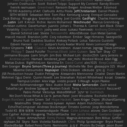
Paul Klingberg
Olivié Bouchard
Damiano Mazzocchini
Raven Realm
Johann Oosthuizen
Scott
Robert Tolppi: Support My Content
Randy Bloom
henrik rasmussen
Greenheart
Ransom Bergen
Andreas Wetter
Edomod
PD100 Academy of Art
Clafoutis
Arttu Piisila
JeffChristiansen
Daniel Phakos
SETH WEBER
Sebastian Witt
Tom Pike
Kenleung Leung
Enrique Gonzalez
Zack Bishop
Rouge guy
brandon dudley
Joel Gordils
GadFlight
Charles Herrmann
Justin
LvH
K Anon
Richie
Karim Mohamed
Weichnudel
Marcus Grennborg
christian cuttino
DaveHuman
juanito
Johan L
Theresa A. Carroll
Iain Black
Einarr
Volatility
Stephen Smith
joshy west xoxo
Łukasz Pawłowski
Anthony Dilmore
Daniel Schmid Leal
Steele
Nitrosimi96
ANonEMoose
Gun Metal Games
macoll macoll
Brandon Joffe
Cory robertson
Ember
Sage Himeros
Sweeper3D
Bruno Yudi
Daddios Studios
Aleksey Pollack
Lotus
Fabrizio Guidotti
Esbern Hansen
ran nie
Justper's Furry Avatar World
Kevin LomondDesign
Victor Ghyssens
749R
CGautos
Kevin Anderson
dusan tomas
Jegregg
Travis Lemieux
Philipp T
David Pulcifer
Thomas Elliott
John Gutwin
Sara Tarr
Shay
CT
Jermaine Bouyea
Liam Smyth
Jim Bob
Michael Loh
doctor25th
Larry Jenkins
sv
Andrew Lamb
Hamad
rendered_pixel
der_mihi
Worked Wood
Alan Figg
Matias Dubos
BigWhiteLion
Karolina En
David Curiel
alec1025
BeepCodeMusic
Ben Granger
Bruno Simon (Three.js Journey)
Michelle Ma
Ben
glassapple 325
Woof
Maxime Detournière
Rayscaper
Chris Dickson
idkdude
성익 김
Piotr
JSR Production house
Dustin Pettegrew
Alessandro Mennonna
Onalist
Devin Martin
Mehmet Oguz Derin
Quinn Kowitt
Lee Stranahan
Robert Whitehead
kocat
Grawlix
Hampus Linden
Alex Vega
orestis picard
S Waugh
Arjen Plakke
Noah Kollmannsberger
Niko
Austin Root
Misha Samorodin
Zach wood
Tabatha Lyn
Andrew Sprague
Karsten Eckelt
Tony
VolkEnVaderland
Raizzer47
Pablo Portal
Viktoriya
MisterBKWolf
שי יעקוב
DerHitsch
We Don't Know What A Car Is
James Patel
Joeri Woudstra
Rochelle Bricker
Bojan Rončević
Justin Green
Sof
Hope Hackett
Sven Kröger
Dejvo
JRichardGaming
fatalmuffin
Sharp
movies byevan
Ayleen
Adam Hutchinson
Neet
EchoTheComposer
Andreas Stockmayer
Ernesto Gomez
Joep Meindertsma
Todd KS
景琦 张景琦
trowelandspade
Phase
Colin Lohaus
atoves
Dan Goddard
Loo Cypher
Adrian Haugseng
TheSmallGacha
trvr
Jacob Hooper
Gaetano Gargano
민희 이
Flavio
Artmachiner
Remy Ponso
Magnús Antonsson
Ben Milius
Griffin
rayhaan.3d
Skyro
Rain
Violetta Radkevich
Chris
Philip Spiessberger
Bryce Powell
BladedBadge
Rafael Perez-Torro
Nemnomi
おるす
Photini By Design
Jason Buier