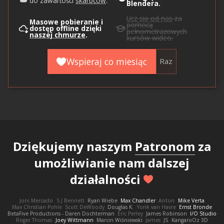
do zawartości
skarbców
.
Blendera.
Ucz się od nas
za
Masowe pobieranie i
pomocą
dostęp offline dzięki
pełnometrażowych
naszej chmurze
.
kursów wideo.
Wspieraj co miesiąc
Raz
Dziękujemy naszym
Patronom
za
umożliwianie nam dalszej
działalności
Joni Mercado
S J Bennett
Ryan Wiebe
Max Chandler
Anton
Mike Verta
Max Christian Pohle
Scott DeWoody
Douglas K.
Yorik van Havre
Ernst Bronde
BetaFive Productions - Daren Dochterman
Eric Perley
James Robinson
I/O Studio
Roger Thomas
Joey Wittmann
Marcin Wiśniewski
James
JS
KangaroOz 3D