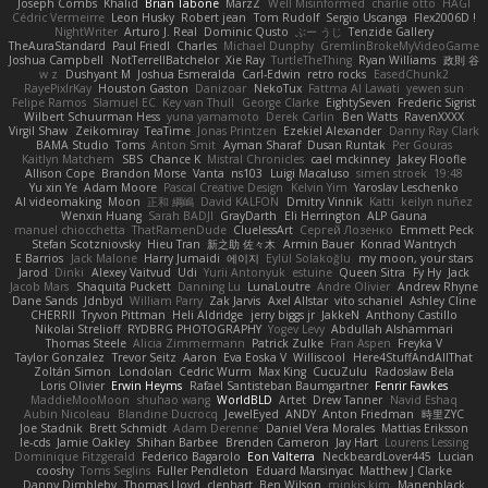
Joseph Combs
Khalid
Brian Tabone
MarzZ
Well Misinformed
charlie otto
HAGI
Cédric Vermeirre
Leon Husky
Robert jean
Tom Rudolf
Sergio Uscanga
Flex2006D !
NightWriter
Arturo J. Real
Dominic Qusto
ぶー うじ
Tenzide Gallery
TheAuraStandard
Paul Friedl
Charles
Michael Dunphy
GremlinBrokeMyVideoGame
Joshua Campbell
NotTerrellBatchelor
Xie Ray
TurtleTheThing
Ryan Williams
政則 谷
w z
Dushyant M
Joshua Esmeralda
Carl-Edwin
retro rocks
EasedChunk2
RayePixlrKay
Houston Gaston
Danizoar
NekoTux
Fattma Al Lawati
yewen sun
Felipe Ramos
Slamuel EC
Key van Thull
George Clarke
EightySeven
Frederic Sigrist
Wilbert Schuurman Hess
yuna yamamoto
Derek Carlin
Ben Watts
RavenXXXX
Virgil Shaw
Zeikomiray
TeaTime
Jonas Printzen
Ezekiel Alexander
Danny Ray Clark
BAMA Studio
Toms
Anton Smit
Ayman Sharaf
Dusan Runtak
Per Gouras
Kaitlyn Matchem
SBS
Chance K
Mistral Chronicles
cael mckinney
Jakey Floofle
Allison Cope
Brandon Morse
Vanta
ns103
Luigi Macaluso
simen stroek
19:48
Yu xin Ye
Adam Moore
Pascal Creative Design
Kelvin Yim
Yaroslav Leschenko
AI videomaking
Moon
正和 綱嶋
David KALFON
Dmitry Vinnik
Katti
keilyn nuñez
Wenxin Huang
Sarah BADJI
GrayDarth
Eli Herrington
ALP Gauna
manuel chiocchetta
ThatRamenDude
CluelessArt
Cергей Лозенко
Emmett Peck
Stefan Scotzniovsky
Hieu Tran
新之助 佐々木
Armin Bauer
Konrad Wantrych
E Barrios
Jack Malone
Harry Jumaidi
에이지
Eylül Solakoğlu
my moon, your stars
Jarod
Dinki
Alexey Vaitvud
Udi
Yurii Antonyuk
estuine
Queen Sitra
Fy Hy
Jack
Jacob Mars
Shaquita Puckett
Danning Lu
LunaLoutre
Andre Olivier
Andrew Rhyne
Dane Sands
Jdnbyd
William Parry
Zak Jarvis
Axel Allstar
vito schaniel
Ashley Cline
CHERRII
Tryvon Pittman
Heli Aldridge
jerry biggs jr
JakkeN
Anthony Castillo
Nikolai Strelioff
RYDBRG PHOTOGRAPHY
Yogev Levy
Abdullah Alshammari
Thomas Steele
Alicia Zimmermann
Patrick Zulke
Fran Aspen
Freyka V
Taylor Gonzalez
Trevor Seitz
Aaron
Eva Eoska V
Williscool
Here4StuffAndAllThat
Zoltán Simon
Londolan
Cedric Wurm
Max King
CucuZulu
Radosław Bela
Loris Olivier
Erwin Heyms
Rafael Santisteban Baumgartner
Fenrir Fawkes
MaddieMooMoon
shuhao wang
WorldBLD
Artet
Drew Tanner
Navid Eshaq
Aubin Nicoleau
Blandine Ducrocq
JewelEyed
ANDY
Anton Friedman
時里ZYC
Joe Stadnik
Brett Schmidt
Adam Derenne
Daniel Vera Morales
Mattias Eriksson
le-cds
Jamie Oakley
Shihan Barbee
Brenden Cameron
Jay Hart
Lourens Lessing
Dominique Fitzgerald
Federico Bagarolo
Eon Valterra
NeckbeardLover445
Lucian
cooshy
Toms Seglins
Fuller Pendleton
Eduard Marsinyac
Matthew J Clarke
Danny Dimbleby
Thomas Lloyd
clenhart
Ben Wilson
minkis kim
Manenblack