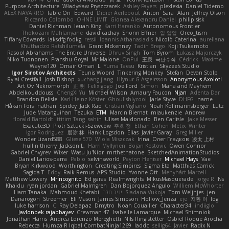
Purpose Architecture
Władysław Pryszczarek
Ashley Fayers
plexlexia
Daniel Tidemo
ALEX NAVARRO
Table On
Edward
Didier Aerlebout
Anton
Sara
Alan
Jeffrey Olson
Riccardo Colombo
OHNE LIMIT
Gionea Alexandru Daniel
philip sisk
Daniel Richman
Ieuan King
Karri Haranko
Autonomous Frontier
Thokozani Mahlanyane
david cachay
Shonn Effner
얍 얍얍
Oreo_tism
Tiffany Edwards
iaksdfg fodkg
ressii
Ioannis Athanasiadis
Nicolò Caterina
aureliana
Khuthadzo Ratshilumela
Grant Mckenney
Tadin Brego
Koji Tsukamoto
Rasool Abrahams
The Entire Universe
Dhruv Singh
Tom Byrom
Łukasz Majorczyk
Niko Tuononen
Pranshu Goyal
Mr Malone
OnPui
王庚
극단수작
Cédrick
Maxime
Wayne120
Omair Omari
L
Yuma Taesu
Kristian
Skyzee's Studio
Igor Sirotov Architects
Teunis Woord
Tinkering Monkey
Stefan
Devan Stolp
Rylai Crestfall
Josh Bishop
xuchang jiang
Hlynur G Asgeirsson
Anonymous Axolotl
Art Ov Nekromorph
正 明
Felix gogo
Joe Ford
Simon
Mana and Mayhem
Abdelkouddouss
ChengXi Yu
Michael Wilson
Amaury Faucon
Njan
Adenta Dar
Brandon Belisle
Karl-Heinz Köster
Ghoulishlycool
Jarle Styve
DHFG
name
Håkan Fors
nathan
Spidey
Jack Rao
Cristian Vigliano
Noah Kollmannsberger
Lutz
Jude Matanguihan
Tezuka
ETM
Marcin Biernat
miaukenzie
Andrew
Horald Bartoldt
ttitim Tang
sahin
Ulises Maldonado
Ben Carlisle
Jake Messer
Exacute3D
Piotr Sztucki-Szewców
주호 정
Ethan Cohen
Metix
Winter
Igor Rodriguez
朋弥 林
Hank Logsdon
Elias
Javier Garay
Greg Miller
Wonder Lizard588
Gliese 570
Wiola Miszczak
Irina
Олег Гладков
凌太 上村
hullin thierry
Jackson L.
Harri Myllynen
Bojan Kostovic
Owen Connor
Gabriel Chvyrev
Wixer
Wasu Ju'Nior
mrthethatone
SketchedAnimationStudios
Daniel Larios-parra
Pablo
selvinsworld
Payton Heniser
Michael Hays
Vae
Bryan Kirkwood
Worthington
Creating Simpires
Sigma Eta
Matthias Carrick
Sagida T
Eddy
Raik Remus
APS Studio
Yvonne Ott
Menyhárt Marcell
Matthew Lowery
MrIncognito
Ed garas
Realmwrights
MikusMasquerade
jorge R
Ns
Khaidu
ryan jordan
Gabriel Malmgren
Dan Bojorquez Angulo
Williem McWhorter
Liam Tanaka
Mahmoud Khetabi
יניב חלה
Sladana Vukoja
Tom Weijnjes
jen
Danarogon
Streemer
Eli Mason
James Simpson
Hollow_Jenza
eje
지환 이
log
luke harrison
C
Ray Delapaz
Dmytro
Noah Couallier
Character34
indiiglo
Javlonbek rajabbayev
Crewman 47
Isabelle Lamarque
Michael Shimniok
Jonathan Harris
Andrea Lorenzo Mereghetti
Nils Ringlstetter
Osbiel Roque Arocha
Rebecca
Humza R Iqbal CombatNinja1269
laddc
sellig64
Javier
Radix N