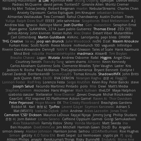
Kimberly Hutchinson
貴 山崎
Ayomide Awe
Sicong Ouyang
bjakbjak
Davide Medici
Padraic McQuarrie
david james
Toriten57
Ginsnile Allen
Moritz Cremer
Made by Miri
Tobias Jensby
Robert Bergman
martin
NebularStreams
Charles Chen
Anxiety Opossum
Carlos Esplugues
Jim Kneuper
sebastian botero
Almantas Vasiliauskas
Tess Cornwall
Rahul Chandwaney
Austin Durban
Travis
Yuliya
Ralph Does Stuff
EEEEE
Jelle sahmkow
Scopitones
Brad Mellesmoen
A J
Andrew Islas
Ignacio
Kalliope Marie
Josh Dunfee
Gen
viviisection
Seraphin Ernst
Ryan game
SLAWWNN_ 2214
Juan pablo Gutierrez
Thomas Elrod
ZED ZED
James Abney
John kivinen
Kieran Kuhn
Alec Drake
Desert Viber
MutantMike
Carl Glittenberg
Martin Guldbaek
AVAinc.
Lariotjandy
papi bless
DRKRM
THG Creative
lia wu
joop van drunick
Julie Woodcock
nic96
Dzät
Maxim Krioukov
Furkan Kirac
Scott North
Reese Moore
nofreelunch 100
vagueish
Infinitipo
Riverin David-Alexandre
DennyB
NAN YI
Paul Gleason
Tales of Scale
Hank Kaamura
Mind Bird
robzilla
HonorableHoplite
madmacx
AlisserB
Tim Boylan
Braulio Chavez
Logan
Wutata
Andrew Osborne
Rafal
Higgins
Angel Diaz
Courtney Xenith
Francky Tang
salem shams
Alheren
Kevin Kennedy
Carlos Abraham Gutiérrez Solis
Clemente Miralles
Tyler Vaughn
Laster
Kris
Jackson N. Rocha
Paul McManus
TheCaptainAmerica
Bryant Bennett
Evelyne I
Dániel Zarándi
BenYanken69
SomeGuyBS
Tomas Kiniulis
ShadowolfVFX
John Britti
Jack Quinn
Beth
Ebi3D
RVA DEMON
Niranjan Raghu
경문 서
Flagg3D
Lonnon Foster
Rolf Frey
Lorenzo Festa
Sergei Krutihin
Kevin Roy
Peter Balicki
steve
Joseph Salud
Facundo Martinez Pintado
polo
Mila
Dewi
Matt's Media
Stephen Grimm
microdee
Hans Wegener
Mark Sullivan
theLOF
Maya Halphon
szabolcs csaszar
Stellarator
Now Eleanor
Денис Оницев
Michał Roszkowski
GearGrit - PS2 inspired 3D Platformer Action Game!
Raven Ai
Thor Davidsen
Peter Pejanović
Hope Moore
EK
The Creaky Floorboard
Beachglass Gardens
Bobbit M.
Karl
敦智 紀
Tjoffex
Levent Göçer
Szymon Kaniewski
Adrian S
Mat (M5X11)
Izabella Dębek
john
Andrew
Alexis Lazootin
Jonas Trost
Cameron 'CSD' Dickson
Maurice LeDoux
Fayçal Njoya
Jimmy Jung
Phillip Studans
준현 이
Jorn Bakker
Lloros Sarano
Caffeine Oppsum Games
Giorgi Samukashvili
Alex Tsiskarishvili
Family Rislov
Shiny
Vonda Marquez
Matt Sweda
Ina
Ben Houston
DeeEmmCee
Jim Mitchell
Hamish Gawn
DocD
Bu
Angelie
simon dewey
Alastair Johnson
Harrison Jones
Saihou
LEDAfterBurners
Roe Hughes
Simon
getzity
K.O Tsitra Eht
Brett Seipel
Liz Vermoesen
cryptic pk
PJ
quig
Allison Philips
anaptr
RenAzuma's Things
Risky_Bunny98
EndyArts
Mone Ane