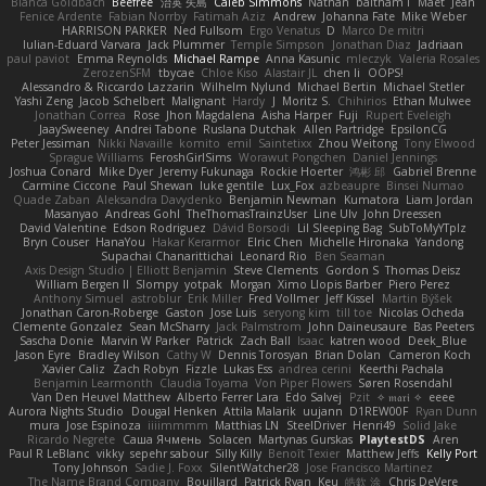
Bianca Goldbach
Beefree
治英 矢島
Caleb Simmons
Nathan
baitham i
Maet
Jean
Fenice Ardente
Fabian Norrby
Fatimah Aziz
Andrew
Johanna Fate
Mike Weber
HARRISON PARKER
Ned Fullsom
Ergo Venatus
D
Marco De mitri
Iulian-Eduard Varvara
Jack Plummer
Temple Simpson
Jonathan Diaz
Jadriaan
paul paviot
Emma Reynolds
Michael Rampe
Anna Kasunic
mleczyk
Valeria Rosales
ZerozenSFM
tbycae
Chloe Kiso
Alastair JL
chen li
OOPS!
Alessandro & Riccardo Lazzarin
Wilhelm Nylund
Michael Bertin
Michael Stetler
Yashi Zeng
Jacob Schelbert
Malignant
Hardy
J
Moritz S.
Chihirios
Ethan Mulwee
Jonathan Correa
Rose
Jhon Magdalena
Aisha Harper
Fuji
Rupert Eveleigh
JaaySweeney
Andrei Tabone
Ruslana Dutchak
Allen Partridge
EpsilonCG
Peter Jessiman
Nikki Navaille
komito
emil
Saintetixx
Zhou Weitong
Tony Elwood
Sprague Williams
FeroshGirlSims
Worawut Pongchen
Daniel Jennings
Joshua Conard
Mike Dyer
Jeremy Fukunaga
Rockie Hoerter
鸿彬 邱
Gabriel Brenne
Carmine Ciccone
Paul Shewan
luke gentile
Lux_Fox
azbeaupre
Binsei Numao
Quade Zaban
Aleksandra Davydenko
Benjamin Newman
Kumatora
Liam Jordan
Masanyao
Andreas Gohl
TheThomasTrainzUser
Line Ulv
John Dreessen
David Valentine
Edson Rodriguez
Dávid Borsodi
Lil Sleeping Bag
SubToMyYTplz
Bryn Couser
HanaYou
Hakar Kerarmor
Elric Chen
Michelle Hironaka
Yandong
Supachai Chanarittichai
Leonard Rio
Ben Seaman
Axis Design Studio | Elliott Benjamin
Steve Clements
Gordon S
Thomas Deisz
William Bergen II
Slompy
yotpak
Morgan
Ximo Llopis Barber
Piero Perez
Anthony Simuel
astroblur
Erik Miller
Fred Vollmer
Jeff Kissel
Martin Býšek
Jonathan Caron-Roberge
Gaston
Jose Luis
seryong kim
till toe
Nicolas Ocheda
Clemente Gonzalez
Sean McSharry
Jack Palmstrom
John Daineusaure
Bas Peeters
Sascha Donie
Marvin W Parker
Patrick
Zach Ball
Isaac
katren wood
Deek_Blue
Jason Eyre
Bradley Wilson
Cathy W
Dennis Torosyan
Brian Dolan
Cameron Koch
Xavier Caliz
Zach Robyn
Fizzle
Lukas Ess
andrea cerini
Keerthi Pachala
Benjamin Learmonth
Claudia Toyama
Von Piper Flowers
Søren Rosendahl
Van Den Heuvel Matthew
Alberto Ferrer Lara
Edo Salvej
Pzit
✧ 𝔪𝔞𝔯𝔦 ✧
eeee
Aurora Nights Studio
Dougal Henken
Attila Malarik
uujann
D1REW00F
Ryan Dunn
mura
Jose Espinoza
iiiimmmm
Matthias LN
SteelDriver
Henri49
Solid Jake
Ricardo Negrete
Саша Ячмень
Solacen
Martynas Gurskas
PlaytestDS
Aren
Paul R LeBlanc
vikky
sepehr sabour
Silly Killy
Benoît Texier
Matthew Jeffs
Kelly Port
Tony Johnson
Sadie J. Foxx
SilentWatcher28
Jose Francisco Martinez
The Name Brand Company
Bouillard
Patrick Ryan
Keu
皓欽 涂
Chris DeVere