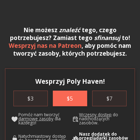
Nie możesz
znaleźć
tego, czego
potrzebujesz? Zamiast tego
sfinansuj
to!
Wesprzyj nas na Patreon
, aby pomóc nam
tworzyć zasoby, których potrzebujesz.
Wesprzyj Poly Haven!
$
3
$
5
$
7
Pomóż nam tworzyć
Wczesny dostęp
do
darmowe zasoby
dla
nadchodzących
każdego!
zasobów.
Nasz
dodatek
do
Natychmiastowy dostęp
przeglądarki zasobów