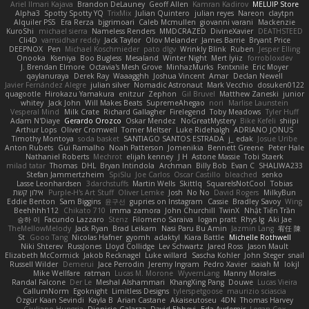
Ariel Ilmari Kajava
Brandon DeLauney
Geoff Allen
Kamran Kadirov
MELUIP Store
Alpha3
Spotty Spotty YQ
TrixMix
Julian Quintero
julian reyes
Nareon
claytpn
Alquiler PS5
Era Rerza
bjgrimoari
Caleb Mcmullen
giovanni varani
Mackenzie
KuroShi
michael sierra
Nameless Renders
MMDCRAZED
DivineXavier
DEATHSTEED
Cli4D
vamsidhar reddy
Jack Taylor
Olov Melander
James Barrie
Bryant Price
DEEPNOX
Pen
Michael Koschmieder
pato dlgv
Wrinkly Blink
Ruben
Jesper Elling
Onooka
Kseniya
Boo Bugless
Mesaland
Winter Night
Mert İyiiz
forrobloxdev
J. Brendan Elmore
Octavia's Mesh Grove
MinhazMurks
Fxntxnile
Eric Moyer
qaylanuraya
Derek Ray
Waaagghh
Joshua Vincent
Amar
Declan Newell
Javier Fernández Alegre
julian silver
Nomadic Astronaut
Mark Vecchio
dosuken0122
quagootle
Hirokazu Yamakura
enitzur
Zephon
Gil Bruvel
Matthew Zaneski
junior
whitey
Jack John
Will Makes Beats
SupremeAhegao
nori
Marlise Launstein
Vesperal Mind
Milk Crate
Richard Gallagher
Firelegend
Toby Meadows
Tyler Huff
Adam N'Diaye
Gerardo Orozco
Oskar Mendez
NoGreatMystery
Bike Kefeli
shiipi
Arthur Lops
Oliver Cromwell
Tomer Meltser
Luke Ridehalgh
ADRIANO JONUS
Timothy Montoya
soda basket
SANTIAGO SANTOS ESTRADA
j_ edak
Josue Uribe
Anton Rubets
Gui Ramalho
Noah Patterson
Jomenikia
Bennett Greene
Peter Hale
Nathaniel Roberts
Mechrot
elijah kenney
J H
Astone Massie
Tobi Staerk
milad tatar
Thomas
DHL
Bryan Intindola
Archman
Billy Bob
Evan C
SHALIWA233
Stefan Jammertzheim
SpiSlu
Joe Carlos
Oscar Castillo
bleached
senko
Lasse Leonhardsen
3darchstuffs
Martin Wells
Skittlq
SquareIsNotCool
Tobias
אילון קשת
Purple-H's Art Stuff
Oliver Lemke
Josh
No No
David Rogers
MilkyBun
Eddie Benton
Sam Biggins
윤구선
gupries on Instagram
Cassie
Bradley Savoy
Wing
Beehhhh112
Chikato 710
imma zamora
John Churchill
TwinX
Nhật Tiến Trần
승하 이
Facundo Lazzaro
Stenz
Filomeno Saraiva
logan pratt
Rhys lg
Aki Jae
TheMellowMelody
Jack Ryan
Brad Leikam
Nasi Paru Bu Amin
Jazmin Lang
宥任 陳
St
Gooo Tang
Nicolas Hafner
gyomh
adaktyl
Kiara Battle
Michelle Rothwell
Niki Shterev
RussJones
Lloyd Collidge
Lev Schwartz
Jared Ross
Jason Mault
Elizabeth McCormick
Jakob Recknagel
Luke willard
Sascha Kohler
John Steger
snail
Russell Wilder
Demerui
Jace Perrodin
Jeremy Ingram
Pedro Xavier
isaiah M
lokjl
Mike Wellfare
ratman
Lucas M. Morone
WyvernLang
Manny Morales
Randal Falcone
Der Le
Meshal Alshammari
KhangXing Pang
Douwe
Lucas Vieira
CallumNorm
Egoknight
Limitless Designs
tylerspetgoose
maurizio sciascia
Özgür Kaan Sevindi
Kayla B
Arian Castane
Akaiseutoseu
4DN
Thomas Harvey