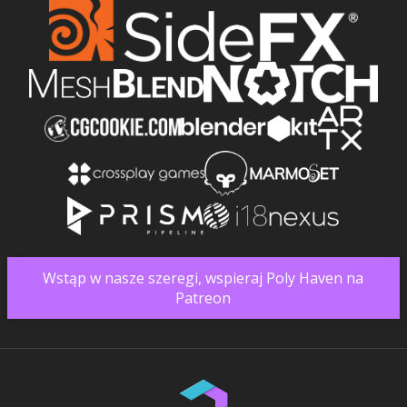
Wstąp w nasze szeregi, wspieraj Poly Haven na
Patreon