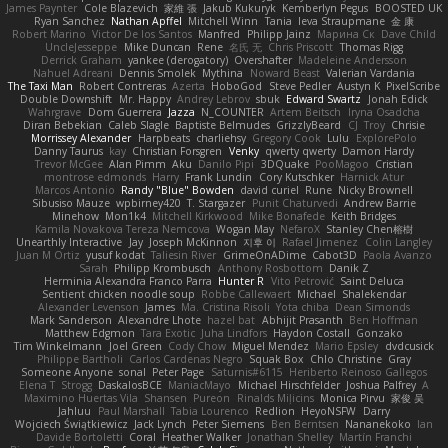
James Paynter
Cole Blazevich
家維 張
Jakub Kukuryk
Kemberlyn Pegus
BOOSTED UK
Ryan Sanchez
Nathan Apffel
Mitchell Winn
Tania
Ieva Straupmane
金 康
Robert Marino
Victor De los Santos
Manfred
Philipp Jainz
Марина Ск
Dave Child
UncleJesseppe
Mike Duncan
Rene
名氏 无
Chris Priscott
Thomas Rigg
Derrick Graham
yankee (derogatory)
Overshafter
Madeleine Andersson
Nahuel Adreani
Dennis Smolek
Mythina
Noward Beast
Valerian Vardania
The Taxi Man
Robert Contreras
Azerta
HoboGod
Steve Pedler
Austyn K
PixelScribe
Double Downshift
Mr. Happy
Andrey Lebrov
sbuk
Edward Swartz
Jonah Edick
Wahrgrave
Dom Guerrera
Jazza
N_COUNTER
Artem Beitsch
Iryna Osadcha
Diran Bebekian
Caleb Slagle
Baptiste Belmudes
GrizzlyBeard
CJ
Troy
Chrisie
Morrissey Alexander
Harpbeats
charliehsy
Gregory Cook
Lulu
ExplorePolo
Danny Taurus
kay
Christian Forsgren
Venky
qwerty qwerty
Damon Hardy
Trevor McGee
Alan Pimm
Aku
Danilo Pipi
3DQuake
PooMagoo
Cristian
montrose edmonds
Harry
Frank Lundin
Cory Kutschker
Harnick Atur
Marcos Antonio
Randy "Blue" Bowden
david curiel
Rune
Nicky Brownell
Sibusiso Mauze
wpbirney420
T. Stargazer
Punit Chaturvedi
Andrew Barrie
Minehow
Mon1k4
Mitchell Kirkwood
Mike Bonafede
Keith Bridges
Kamila Novakova Tereza Nemcova
Wogan May
NefaroX
Stanley Chen榕樹
Unearthly Interactive
Jay
Joseph McKinnon
지후 이
Rafael Jimenez
Colin Langley
Juan M Ortiz
yusuf kodat
Taliesin River
GrimeOnADime
Cabot3D
Paola Avanzo
Sarah
Philipp Krombusch
Anthony Rosbottom
Danik Z
Herminia Alexandra Franco Parra
Hunter R
Vito Petrović
Saint Deluca
Sentient chicken noodle soup
Robbe Callewaert
Michael
Shalekendar
Alexander Levenson
James
Ma. Cristina Risoli
Yota chiba
Dean Simonds
Mark Sanderson
Alexandre Lhote
hazel bat
Abhijit Prasanth
Ben Hoffman
Matthew Edgmon
Tara Exotic
Juha Lindfors
Haydon Costall
Gonzako
Tim Winkelmann
Joel Green
Cody Chow
Miguel Mendez
Mario Epsley
dvdcusick
Philippe Bartholi
Carlos Cardenas Negro
Squak Box
Chlo Christine
Gray
Someone Anyone
sonal
Peter Page
Saturnis#6115
Heriberto Reinoso Gallegos
Elena T
Strogg
DaskalosBCE
ManiacMayo
Michael Hirschfelder
Joshua Palfrey
A
Maximino Huertas Vila
Shansen
Pureon
Rinalds Miļicins
Monica Pirvu
家俊 吴
Jahluu
Paul Marshall
Tabia Lourenco
Redlion
HeyoNSFW
Darry
Wojciech Świątkiewicz
Jack Lynch
Peter Siemens
Ben Berntsen
Nananekoko
Ian
Davide Bortoletti
Coral
Heather Walker
Jonathan Shelley
Martín Franchi