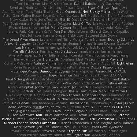
Tom Jachmann
Max
Cristian Rocco
Daniel Raboldt
ray
Zach Hoy
Bernhard Hoffmann
Will Hattingh
Perard-Gayot
Bryan C
Bojan Spasojevic
Alan Camerer
Toby Yoda
Thater
Hazel Quantock
Neil Blakey-Milner
John Wagman
Victor Gan
Walter Bosse
Edgar San
Pamela Case
Jeff
Modicolitor
Frank Riccobono
Shaw Kaake
Panagiotis Tourlas
果冻_JS
Dave Liewald
Stephan S
Matt Allen
Paul Schicketanz
Norimichi Sano
DGagster
Matt Griffey
Ian Hubert
Linda Robbins
Richard Lyons
Joanne Tai
Mahe Dewan
Finn Bear
Ivan Sepulveda
Gabor Z
Jeremy Park
Cameron Keffer
Yan Shi
Ulrich Woehr
Chris Li
Zachary Capalbo
Kelly Johnson
Hannes Dreyer
Elektrospy
Buttered Side Down
The Dread Vixen Alinsa
Laura Kimmel
Timo Muraja
Tom Norman
Rodney Schmidt
Arioch Snowpaw
Catface Meowmers
gardeninn thomas
Istvan Kozma
QuesoGr7
Luis Naranjo
Sean
jamie ngai to lo
Lök Leung
Jack Foley
fxtentacle
Marielli Vichique
Primaris
Kirt Blackwood
mark wrabel
James Harrison
Alvaro Villagomez
Mark Hoffman
Josh Roenker
Martin Lukačka
AaronFung
Ben-Adam Berger
Hun73rdk
Abraham Mast
YYSSun
Thierry Mayrand
Richard McGowan
Aubrey Pullman
R.J. Rhodes Writes
Atelier Argos Art
Light Films
Rémi Verschelde
Ryan Reisiger
SizeKivit
Stymie
Dustin
Patrick Brady
ProtanopicMidget
Brandon Snodgrass
Tyler K Spicher
Arnaud PUIRAVAUD
Joseph Catrambone
HippoThalamus
Sean Kennedy
Tomek LECOCQ
Paul Mcloughlin
DaLivelyGhost
Lose Pacific
Jimikimo
Ben Bosma
mark stalzer
Jack J
Ian Neisser
Marcus Morba
LePew
Ryan Roden-Corrent
Joshua Albers
Kristen Westphal
Jon White
Jack Fenech
Jotunkottr
Hexdrake's Art
Ted Curtis
nullinc
Zach du Toit
John Partington
Kazuki Kamimura
Mark Boss
Yaron L.
Lukas Kalbertodt
Marcos Vaz
Sébastien Tricoire
Masanori Tottori
QuirkyTopHat
ReJ aka Renaldas Zioma
VFRAME
Michael Whiteside
Wolfer Moyens
Arturo Leone
Pete
Alex Harvill
Lauri Kananen
wheany
Unreal Sensei
tchaikovsky2
Taylor J Peters
Molly Footman
大重生-TheRebirth
RSH__studio
Mat
S C
Cailrdar
PYTHA Lab
OddlyBigBear
binotti lucia
IT Roy
Karabo Legwaila
Zane Olson
Chord Shore
A. Stan Konowitz
Talii
Bruce Matthews
Aria
3dfan
Xatonym
Barney
Sethesh
blendFX
Petr O
Michael Vick
Seth // Gone Indie, Bro...
Eric Pontbriand
Glenn Jones
Michael Tedder
Krystal Camprubi
Eugene Ovcharenko
Fiona Margrie
Alan Daniels
Mark Mazaitis
Jeff
The Sarah Hirsch
Paul Dolzall
Wolf Daw
kyleboze
Taylor Galen Kadee
Steven Ekholm
Stephen Ellis
Aximmetry Technologies
Sarah Wiener
Andrew Faithfull
wellingtoncrab
Ada Rose Cannon