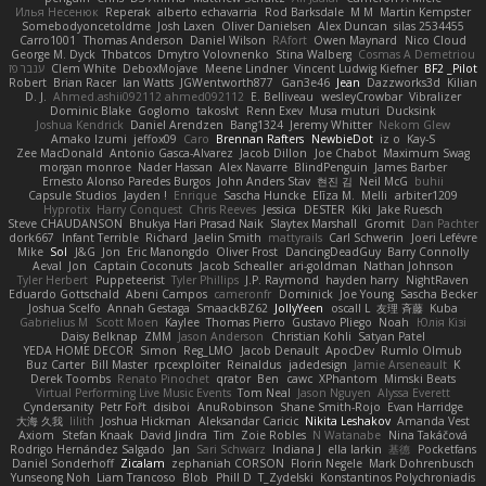
Илья Несенюк
Reperak
alberto echavarria
Rod Barksdale
M M
Martin Kempster
Somebodyoncetoldme
Josh Laxen
Oliver Danielsen
Alex Duncan
silas 2534455
Carro1001
Thomas Anderson
Daniel Wilson
RAfort
Owen Maynard
Nico Cloud
George M. Dyck
Thbatcos
Dmytro Volovnenko
Stina Walberg
Cosmas A Demetriou
ענבר פז
Clem White
DeboxMojave
Meene Lindner
Vincent Ludwig Kiefner
BF2 _Pilot
Robert
Brian Racer
Ian Watts
JGWentworth877
Gan3e46
Jean
Dazzworks3d
Kilian
D. J.
Ahmed.ashii092112 ahmed092112
E. Belliveau
wesleyCrowbar
Vibralizer
Dominic Blake
Goglomo
takoslvt
Renn Exev
Musa muturi
Ducksink
Joshua Kendrick
Daniel Arendzen
Bang1324
Jeremy Whitter
Nekom Glew
Amako Izumi
jeffox09
Caro
Brennan Rafters
NewbieDot
iz o
Kay-S
Zee MacDonald
Antonio Gasca-Alvarez
Jacob Dillon
Joe Chabot
Maximum Swag
morgan monroe
Nader Hassan
Alex Navarre
BlindPenguin
James Barber
Ernesto Alonso Paredes Burgos
John Anders Stav
현진 김
Neil McG
buhii
Capsule Studios
Jayden !
Enrique
Sascha Huncke
Elīza M.
Melli
arbiter1209
Hyprotix
Harry Conquest
Chris Reeves
Jessica
DESTER
Kiki
Jake Ruesch
Steve CHAUDANSON
Bhukya Hari Prasad Naik
Slaytex Marshall
Gromit
Dan Pachter
dork667
Infant Terrible
Richard
Jaelin Smith
mattyrails
Carl Schwerin
Joeri Lefévre
Mike
Sol
J&G
Jon
Eric Manongdo
Oliver Frost
DancingDeadGuy
Barry Connolly
Aeval
Jon
Captain Coconuts
Jacob Schealler
ari-goldman
Nathan Johnson
Tyler Herbert
Puppeteerist
Tyler Phillips
J.P. Raymond
hayden harry
NightRaven
Eduardo Gottschald
Abeni Campos
cameronfr
Dominick
Joe Young
Sascha Becker
Joshua Scelfo
Annah Gestaga
SmaackBZ62
JollyYeen
oscall L
友理 斉藤
Kuba
Gabrielius M
Scott Moen
Kaylee
Thomas Pierro
Gustavo Pliego
Noah
Юлія Кізі
Daisy Belknap
ZMM
Jason Anderson
Christian Kohli
Satyan Patel
YEDA HOME DECOR
Simon
Reg_LMO
Jacob Denault
ApocDev
Rumlo Olmub
Buz Carter
Bill Master
rpcexploiter
Reinaldus
jadedesign
Jamie Arseneault
K
Derek Toombs
Renato Pinochet
qrator
Ben
cawc
XPhantom
Mimski Beats
Virtual Performing Live Music Events
Tom Neal
Jason Nguyen
Alyssa Everett
Cyndersanity
Petr Fořt
disiboi
AnuRobinson
Shane Smith-Rojo
Evan Harridge
大海 久我
lilith
Joshua Hickman
Aleksandar Caricic
Nikita Leshakov
Amanda Vest
Axiom
Stefan Knaak
David Jindra
Tim
Zoie Robles
N Watanabe
Nina Takáčová
Rodrigo Hernández Salgado
Jan
Sari Schwarz
Indiana J
ella larkin
基德
Pocketfans
Daniel Sonderhoff
Zicalam
zephaniah CORSON
Florin Negele
Mark Dohrenbusch
Yunseong Noh
Liam Trancoso
Blob
Phill D
T_Zydelski
Konstantinos Polychroniadis