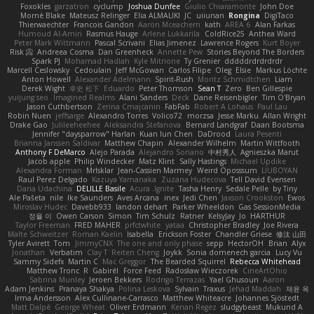
Foxokles
garzatron
cyclump
Joshua Dunfee
Giulio Chiaramonte
John Doe
Mornè Blake
Mateusz Relinger
Elia ALMALIKI
JC
uiiunan
Rongina
DigiTaco
Thierwaechter
Francois Gandon
Aaron Mceachern
kath
AREA 6
Alan Farkas
Humoud Al-Amiri
Rasmus Hauge
Arlene Lukkarila
ColdRice25
Anthea Ward
Peter Mark Wittmann
Pascal Scrivani
Elias Jimenez
Lawrence Rogers
Kurt Boyer
Risk 📀
Andreea Cosma
Dan Greenheck
Annette Pew
Stories Beyond The Borders
Spark PJ
Mohamad Hadlah
Kyle Mitrione
Ty Grenier
dddddrdrdrdrdr
Marcell Ceslowsky
Cedoulain
Jeff McGowan
Carlos Filipe
Oleg
Elsie
Markus Löchte
Anton Howell
Alexander Adelmann
Spirit-Rush
Moritz Schmidtchen
Liam
Derek Wight
幸史 松下
Eduardo
Peter Thomson
Sean T
Zero
Ben Gillespie
yuijung seo
Imagined Realms
Alani Sanders
Deck
Dane Reisenbigler
Tim O'Bryan
Jason Cuthbertson
Zerina Cmajcanin
FabFab
Robert A Lohaus
Paul Lau
Robin Nuen
jeffsarge
Alexandro Torres
Volico72
morzsa
Jesse Marku
Allan Wright
Drake Gao
Julileeheehee
Aleksandra Stefanova
Bernard Landgraf
Daan Bootsma
Jennifer "daysparrow" Harlan
Kuan lun Chen
DaDrood
Laura Pesenti
Brianna Janssen Saldivar
Matthew Chapin
Alexander Wilhelm
Martin Wittfooth
Anthony F DeMarco
Alejo Parada
Alejandro Soriano
中村秀人
Agnieszka Marut
Jacob apple
Philip Windecker
Matz Klint
Sally Hastings
Michael Updike
Alexandra Forman
MrIsklar
Jean-Cassien Marmey
Weird Oposssum
LIUBOYAN
Raul Perez Delgado
Kazuya Yamanaka
Zuzana Hudecova
Tell David Evensen
Daria Udachina
DELILLE Basile
Acura .Ignite
Tasha Henry
Sedale Pelle
by Tiny
Ale Pašeta
nile
Ike Saunders
Aves Arcana
inex
Jedi Chen
Jaxson Crookston
Ewos
Miroslav Hudec
Davebb933
landon dehart
Parker Wheeldon
Gas SessionMedia
정율 이
Owen Carson
Simon
Tim Schulz
Ratner
KelsyJay
Jo
HARTHUR
Taylor Freeman
FRED MAHER
prfctwhite
yataa
Christopher Bradley
Joe Rivera
Malte Schweitzer
Roman Kaelin
Isabella
Erickson Foster
Chandler Griese
修汰 山田
Tyler Avirett
Tom
JimmyCNX
The one and only phase
sepp
HectorOH
Brian
Alyx
Jonathan
Verbatim
Clay T
Reiten Cheng
Joykk
Sonia domenech garcia
Lucy Vu
Sammy Sidefx
Martin C
Mac Greggor
The Bearded Squirrel
Rebecca Whitehead
Matthew Tronc
R
Gabirél
Force Feed
Radosław Wieczorek
CineArtOhio
Sabrina Munley
Jeroen Bekkers
Rodrigo Terrazas
Yael Ghusoun
Aaron
Adam Jenkins
Pranaya Shakya
Polina Leskova
Sylvain
Traxus
Jehad Maddah
재윤 옥
Irma Andersson
Alex Cullinane-Carrasco
Matthew Whiteacre
Johannes Sjöstedt
Matt Dalpé
George Wheat
Oliver Erdmann
Kenan Regez
sludgybeast
Mukund A