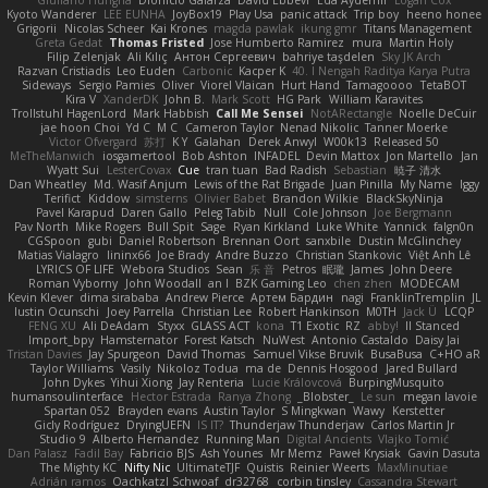
Giuliano Hungria
Dionicio Galarza
David Ebbevi
Eda Aydemir
Logan Cox
Kyoto Wanderer
LEE EUNHA
JoyBox19
Play Usa
panic attack
Trip boy
heeno honee
Grigorii
Nicolas Scheer
Kai Krones
magda pawlak
ikung gmr
Titans Management
Greta Gedat
Thomas Fristed
Jose Humberto Ramirez
mura
Martin Holy
Filip Zelenjak
Ali Kılıç
Антон Сергеевич
bahriye taşdelen
Sky JK Arch
Razvan Cristiadis
Leo Euden
Carbonic
Kacper K
40. I Nengah Raditya Karya Putra
Sideways
Sergio Pamies
Oliver
Viorel Vlaican
Hurt Hand
Tamagoooo
TetaBOT
Kira V
XanderDK
John B.
Mark Scott
HG Park
William Karavites
Trollstuhl HagenLord
Mark Habbish
Call Me Sensei
NotARectangle
Noelle DeCuir
jae hoon Choi
Yd C
M C
Cameron Taylor
Nenad Nikolic
Tanner Moerke
Victor Ofvergard
苏打
K Y
Galahan
Derek Anwyl
W00k13
Released 50
MeTheManwich
iosgamertool
Bob Ashton
INFADEL
Devin Mattox
Jon Martello
Jan
Wyatt Sui
LesterCovax
Cue
tran tuan
Bad Radish
Sebastian
暁子 清水
Dan Wheatley
Md. Wasif Anjum
Lewis of the Rat Brigade
Juan Pinilla
My Name
Iggy
Terifict
Kiddow
simsterns
Olivier Babet
Brandon Wilkie
BlackSkyNinja
Pavel Karapud
Daren Gallo
Peleg Tabib
Null
Cole Johnson
Joe Bergmann
Pav North
Mike Rogers
Bull Spit
Sage
Ryan Kirkland
Luke White
Yannick
falgn0n
CGSpoon
gubi
Daniel Robertson
Brennan Oort
sanxbile
Dustin McGlinchey
Matias Vialagro
lininx66
Joe Brady
Andre Buzzo
Christian Stankovic
Việt Anh Lê
LYRICS OF LIFE
Webora Studios
Sean
乐 音
Petros
眠瓏
James
John Deere
Roman Vyborny
John Woodall
an l
BZK Gaming Leo
chen zhen
MODECAM
Kevin Klever
dima sirababa
Andrew Pierce
Артем Бардин
nagi
FranklinTremplin
JL
Iustin Ocunschi
Joey Parrella
Christian Lee
Robert Hankinson
M0TH
Jack Ü
LCQP
FENG XU
Ali DeAdam
Styxx
GLASS ACT
kona
T1 Exotic
RZ
abby!
ll Stanced
Import_bpy
Hamsternator
Forest Katsch
NuWest
Antonio Castaldo
Daisy Jai
Tristan Davies
Jay Spurgeon
David Thomas
Samuel Vikse Bruvik
BusaBusa
C+HO aR
Taylor Williams
Vasily
Nikoloz Todua
ma de
Dennis Hosgood
Jared Bullard
John Dykes
Yihui Xiong
Jay Renteria
Lucie Královcová
BurpingMusquito
humansoulinterface
Hector Estrada
Ranya Zhong
_Blobster_
Le sun
megan lavoie
Spartan 052
Brayden evans
Austin Taylor
S Mingkwan
Wawy
Kerstetter
Gicly Rodríguez
DryingUEFN
IS IT?
Thunderjaw Thunderjaw
Carlos Martin Jr
Studio 9
Alberto Hernandez
Running Man
Digital Ancients
Vlajko Tomić
Dan Palasz
Fadil Bay
Fabricio BJS
Ash Younes
Mr Memz
Paweł Krysiak
Gavin Dasuta
The Mighty KC
Nifty Nic
UltimateTJF
Quistis
Reinier Weerts
MaxMinutiae
Adrián ramos
Oachkatzl Schwoaf
dr32768
corbin tinsley
Cassandra Stewart