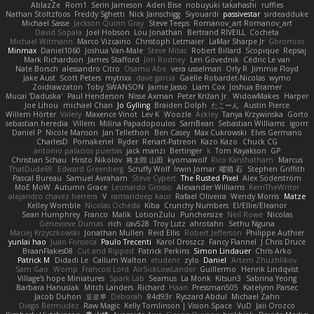
AblazZe
Rom1
Serin Jameson
Aden Bise
nobuyuki takahashi
ruffles
Nathan Stoltzfoos
Freddy Sghetti
Nick Jainschigg
Siyouardi
passivestar
sirdeadduke
Michael Sasse
Jackson Quinn Gray
Steve Teeps
Romanov_art Romanov_art
David Sopala
Joel Hobson
Lou Jonathan
Bertrand RIVEILL
Cocheta
Michael Witmann
Marco Vizcaino
Christoph Letmaier
LaMar Sharpe Jr
Gbromios
Minmax
Daniel1060
Joshua Van-Male
Steve Mitas
Robert Billard
Scopique
Repsaj
Mark Richardson
James Stafford
Jim Rodney
Len Govednik
Cédric Le van
Nate Borsch
alessandro Citro
Osamu Abe
vera usselman
Orly R
Jimmie Floyd
Jake Aust
Scott Peters
mytrixx
dave garcia
Gaëlle Robardet-Nicolas
wymo
Zoidrawzaton
Toby SWANSON
Jaime Jasso
Liam Cox
Joshua Bramer
Mucai 'Daduska'
Paul Henderson
Nisse Axman
Peter Križan Jr.
WidowMakes
Harper
Joe Lihou
michael Chan
Jo Gylling
Braiden Dolph
たこーん
Austin Pierce
Willem Hörter
Valery
Maxence Vinot
Lev K
Woozle
Ackley
Tanya Krzywinska
Gorto
sebastian heredia
Villem
Milina Papadopoulos
SamBean
Sebastian Williams
igorrr
Daniel P
Nicole Manson
Jan Tellethon
Ben Casey
Max Cukrowski
Elvis Germano
CharlesD
Pomakenel
Ryder
Renart-Patreon
Kazo Kazo
Chuck CG
antonio palacios puertas
jack manzi
Bertinger
k
Tom Kayakson
GP
Christian Schau
Hristo Nikolov
将太郎 山田
kyomawolf
Rico Kanthatham
Marcus
ThatDude69
Edward Greenberg
Scruffy Wolf
Irwin Jomar
曜萌 石
Stephen Griffith
Pascal Bureau
Samuel Avraham
Steve Cypert
The Rusted Pixel
Alex Söderström
MoE MoW
Autumn Grace
Leonardo Grosso
Alexander Williams
KerriTheWriter
alejandro chavez herrera
V
ramandeep kaur
Rafael Oliveira
Wendy Morris
Matze
Kelley Womble
Nicolas Ocheda
Kiba
Crunchy Numbers
El/Ellie/Eleanor
Sean Humphrey
Franco
Malik
LotionZulu
Punchersize
Neil Rowe
Nicolas
Genevieve Dumas
rich
cav528
Troy Lutz
ahrotahn
Sethu Nguna
Maciej Krzyszkowski
Jonathan Mullen
Reid Ellis
Robert Jefferson
Philippe Authier
yunlai hao
Juan Fonseca
Paulo Trecenti
Karol Droszcz
Fancy Flannel
J Chris Druce
BraanFlakes08
Cut and Ripped
Patrick Perkins
Simon Lindauer
Chris Arko
Patrick M
Didadi Le
Callum Walton
etudenc
zylo
Daniel
Artem Zhuzhlikov
Sam Gao
Womp
Francois Lord
AirSickLowLander
Guillermo
Henrik Lindqvist
Village's hope Miniatures
Spark Lab
Seamus
La Monk
Kitsun3
Sabrina Yeong
Barbara Hanusiak
Mitch Landers
Richard
Haan
Pressman505
Katelynn Parsec
Jacob Duhon
포로루
Deborah
84d93r
Ryszard Abdul
Michael Zahn
Diego Bermudez
Raw Magic
Kelly Tomlinson | Vision Space
VuD
Jaii Orozco