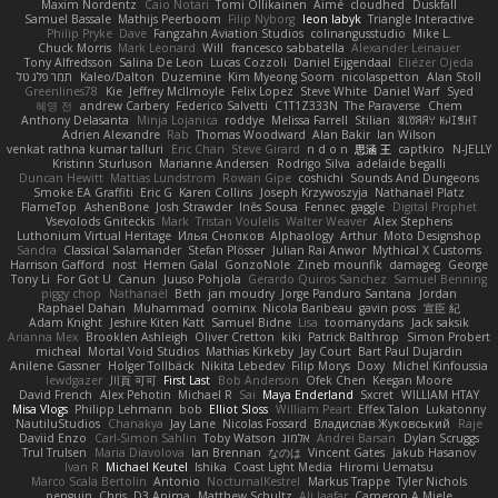
Maxim Nordentz
Caio Notari
Tomi Ollikainen
Aimé
cloudhed
Duskfall
Samuel Bassale
Mathijs Peerboom
Filip Nyborg
leon labyk
Triangle Interactive
Philip Pryke
Dave
Fangzahn Aviation Studios
colinangusstudio
Mike L.
Chuck Morris
Mark Leonard
Will
francesco sabbatella
Alexander Leinauer
Tony Alfredsson
Salina De Leon
Lucas Cozzoli
Daniel Eijgendaal
Eliézer Ojeda
תמר פלג טל
Kaleo/Dalton
Duzemine
Kim Myeong Soom
nicolaspetton
Alan Stoll
Greenlines78
Kie
Jeffrey McIlmoyle
Felix Lopez
Steve White
Daniel Warf
Syed
혜영 전
andrew Carbery
Federico Salvetti
C1T1Z333N
The Paraverse
Chem
Anthony Delasanta
Minja Lojanica
roddye
Melissa Farrell
Stilian
ꌃ꒒ꀎꋪꋪꌩ ꀘꈤꀤꁅꃅ꓄
Adrien Alexandre
Rab
Thomas Woodward
Alan Bakir
Ian Wilson
venkat rathna kumar talluri
Eric Chan
Steve Girard
n d o n
思涵 王
captkiro
N-JELLY
Kristinn Sturluson
Marianne Andersen
Rodrigo Silva
adelaide begalli
Duncan Hewitt
Mattias Lundstrom
Rowan Gipe
coshichi
Sounds And Dungeons
Smoke EA Graffiti
Eric G
Karen Collins
Joseph Krzywoszyja
Nathanaël Platz
FlameTop
AshenBone
Josh Strawder
Inês Sousa
Fennec
gaggle
Digital Prophet
Vsevolods Gniteckis
Mark
Tristan Voulelis
Walter Weaver
Alex Stephens
Luthonium Virtual Heritage
Илья Снопков
Alphaology
Arthur
Moto Designshop
Sandra
Classical Salamander
Stefan Plösser
Julian Rai Anwor
Mythical X Customs
Harrison Gafford
nost
Hemen Galal
GonzoNole
Zineb mounfik
damageg
George
Tony Li
For Got U
Canun
Juuso Pohjola
Gerardo Quiros Sanchez
Samuel Benning
piggy chop
Nathanaël
Beth
jan moudry
Jorge Panduro Santana
Jordan
Raphael Dahan
Muhammad
oominx
Nicola Baribeau
gavin poss
宣臣 紀
Adam Knight
Jeshire Kiten Katt
Samuel Bidne
Lisa
toomanydans
Jack saksik
Arianna Mex
Brooklen Ashleigh
Oliver Cretton
kiki
Patrick Balthrop
Simon Probert
micheal
Mortal Void Studios
Mathias Kirkeby
Jay Court
Bart Paul Dujardin
Anilene Gassner
Holger Tollbäck
Nikita Lebedev
Filip Morys
Doxy
Michel Kinfoussia
lewdgazer
川頁 可可
First Last
Bob Anderson
Ofek Chen
Keegan Moore
David French
Alex Pehotin
Michael R
Sai
Maya Enderland
Sxcret
WILLIAM HTAY
Misa Vlogs
Philipp Lehmann
bob
Elliot Sloss
William Peart
Effex Talon
Lukatonny
NautiluStudios
Chanakya
Jay Lane
Nicolas Fossard
Владислав Жуковський
Raje
Daviid Enzo
Carl-Simon Sahlin
Toby Watson
אלמוג
Andrei Barsan
Dylan Scruggs
Trul Trulsen
Maria Diavolova
Ian Brennan
なのは
Vincent Gates
Jakub Hasanov
Ivan R
Michael Keutel
Ishika
Coast Light Media
Hiromi Uematsu
Marco Scala Bertolin
Antonio
NocturnalKestrel
Markus Trappe
Tyler Nichols
penguin
Chris
D3 Anima
Matthew Schultz
Ali Jaafar
Cameron A Miele