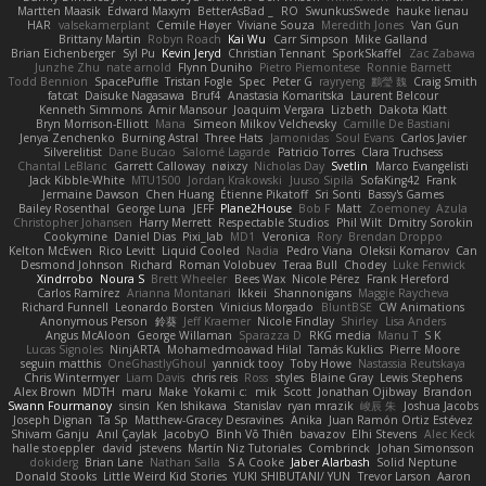
Martten Maasik
Edward Maxym
BetterAsBad _
RO
SwunkusSwede
hauke lienau
HAR
valsekamerplant
Cemile Høyer
Viviane Souza
Meredith Jones
Van Gun
Brittany Martin
Robyn Roach
Kai Wu
Carr Simpson
Mike Galland
Brian Eichenberger
Syl Pu
Kevin Jeryd
Christian Tennant
SporkSkaffel
Zac Zabawa
Junzhe Zhu
nate arnold
Flynn Duniho
Pietro Piemontese
Ronnie Barnett
Todd Bennion
SpacePuffle
Tristan Fogle
Spec
Peter G
rayryeng
鸝瑩 魏
Craig Smith
fatcat
Daisuke Nagasawa
Bruf4
Anastasia Komaritska
Laurent Belcour
Kenneth Simmons
Amir Mansour
Joaquim Vergara
Lizbeth
Dakota Klatt
Bryn Morrison-Elliott
Mana
Simeon Milkov Velchevsky
Camille De Bastiani
Jenya Zenchenko
Burning Astral
Three Hats
Jamonidas
Soul Evans
Carlos Javier
Silverelitist
Dane Bucao
Salomé Lagarde
Patricio Torres
Clara Truchsess
Chantal LeBlanc
Garrett Calloway
nøixzy
Nicholas Day
Svetlin
Marco Evangelisti
Jack Kibble-White
MTU1500
Jordan Krakowski
Juuso Sipilä
SofaKing42
Frank
Jermaine Dawson
Chen Huang
Étienne Pikatoff
Sri Sonti
Bassy's Games
Bailey Rosenthal
George Luna
JEFF
Plane2House
Bob F
Matt
Zoemoney
Azula
Christopher Johansen
Harry Merrett
Respectable Studios
Phil Wilt
Dmitry Sorokin
Cookymine
Daniel Dias
Pixi_lab
MD1
Veronica
Rory
Brendan Droppo
Kelton McEwen
Rico Levitt
Liquid Cooled
Nadia
Pedro Viana
Oleksii Komarov
Can
Desmond Johnson
Richard
Roman Volobuev
Teraa Bull
Chodey
Luke Fenwick
Xindrrobo
Noura S
Brett Wheeler
Bees Wax
Nicole Pérez
Frank Hereford
Carlos Ramírez
Arianna Montanari
Ikkeii
Shannonigans
Maggie Raycheva
Richard Funnell
Leonardo Borsten
Vinicius Morgado
BluntBSE
CW Animations
Anonymous Person
鈴葵
Jeff Kraemer
Nicole Findlay
Shirley
Lisa Anders
Angus McAloon
George Willaman
Sparazza D
RKG media
Manu T
S K
Lucas Signoles
NinjARTA
Mohamedmoawad Hilal
Tamás Kuklics
Pierre Moore
seguin matthis
OneGhastlyGhoul
yannick tooy
Toby Howe
Nastassia Reutskaya
Chris Wintermyer
Liam Davis
chris reis
Ross
styles
Blaine Gray
Lewis Stephens
Alex Brown
MDTH
maru
Make
Yokami c:
mik
Scott
Jonathan Ojibway
Brandon
Swann Fourmanoy
sinsin
Ken Ishikawa
Stanislav
ryan mrazik
峻辰 朱
Joshua Jacobs
Joseph Dignan
Ta Sp
Matthew-Gracey Desravines
Anika
Juan Ramón Ortiz Estévez
Shivam Ganju
Anıl Çaylak
JacobyO
Bình Võ Thiên
bavazov
Elhi Stevens
Alec Keck
halle stoeppler
david
jstevens
Martín Niz Tutoriales
Combrinck
Johan Simonsson
dokiderg
Brian Lane
Nathan Salla
S A Cooke
Jaber Alarbash
Solid Neptune
Donald Stooks
Little Weird Kid Stories
YUKI SHIBUTANI/ YUN
Trevor Larson
Aaron