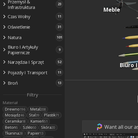
Przemysł &
23
Infrastruktura
Meble
Czas Wolny
11
Oświetlenie
31
Natura
101
Biuro I Artykuły
9
Papiernicze
Narzędzia I Sprzęt
52
Biuro 
Pojazdy I Transport
11
Broń
13
Filtry
Materiał
Drewno
Metal
196
208
Mosiądz
Stal
Plastik
46
39
71
Ceramika
Kamień
18
51
Want all our a
Beton
Szkło
Skóra
5
50
20
Tkanina
Papier
28
13