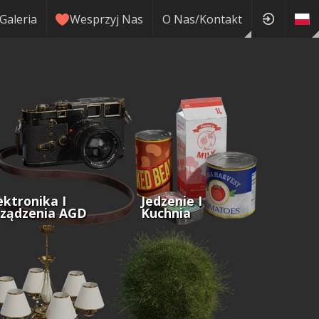
Galeria
Wesprzyj Nas
O Nas/Kontakt
ektronika I
Jedzenie I
ządzenia AGD
Kuchnia