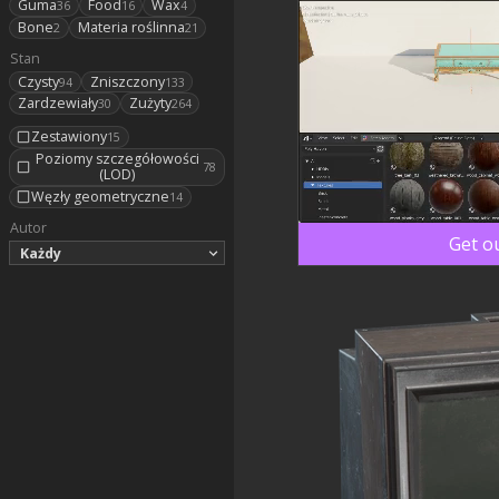
Guma
Food
Wax
36
16
4
Bone
Materia roślinna
2
21
Stan
Czysty
Zniszczony
94
133
Zardzewiały
Zużyty
30
264
Zestawiony
15
Poziomy szczegółowości
78
(LOD)
Węzły geometryczne
14
Autor
Get o
Każdy