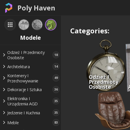
Poly Haven
Categories:
Modele
Odzież I Przedmioty
18
Osobiste
Architektura
14
Kontenery I
Odzież I
49
Przechowywanie
Przedmioty
Osobiste
Dekoracje I Sztuka
36
Elektronika I
35
Urządzenia AGD
Jedzenie I Kuchnia
35
Meble
83