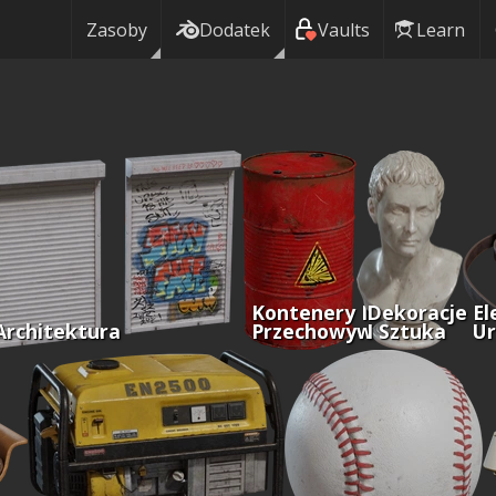
Zasoby
Dodatek
Vaults
Learn
Kontenery I
Dekoracje
El
Architektura
Przechowywanie
I Sztuka
Ur