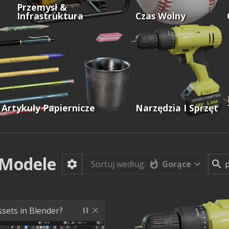
Przemysł &
Infrastruktura
Czas Wolny
I Artykuły Papiernicze
Narzędzia I Sprzęt
Modele
Gorące
Sortuj według:
ssets in Blender?