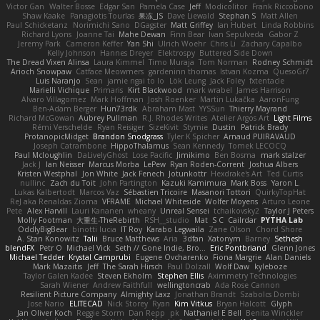
Victor Gan
Walter Bosse
Edgar San
Pamela Case
Jeff
Modicolitor
Frank Riccobono
Shaw Kaake
Panagiotis Tourlas
果冻_JS
Dave Liewald
Stephan S
Matt Allen
Paul Schicketanz
Norimichi Sano
DGagster
Matt Griffey
Ian Hubert
Linda Robbins
Richard Lyons
Joanne Tai
Mahe Dewan
Finn Bear
Ivan Sepulveda
Gabor Z
Jeremy Park
Cameron Keffer
Yan Shi
Ulrich Woehr
Chris Li
Zachary Capalbo
Kelly Johnson
Hannes Dreyer
Elektrospy
Buttered Side Down
The Dread Vixen Alinsa
Laura Kimmel
Timo Muraja
Tom Norman
Rodney Schmidt
Arioch Snowpaw
Catface Meowmers
gardeninn thomas
Istvan Kozma
QuesoGr7
Luis Naranjo
Sean
jamie ngai to lo
Lök Leung
Jack Foley
fxtentacle
Marielli Vichique
Primaris
Kirt Blackwood
mark wrabel
James Harrison
Alvaro Villagomez
Mark Hoffman
Josh Roenker
Martin Lukačka
AaronFung
Ben-Adam Berger
Hun73rdk
Abraham Mast
YYSSun
Thierry Mayrand
Richard McGowan
Aubrey Pullman
R.J. Rhodes Writes
Atelier Argos Art
Light Films
Rémi Verschelde
Ryan Reisiger
SizeKivit
Stymie
Dustin
Patrick Brady
ProtanopicMidget
Brandon Snodgrass
Tyler K Spicher
Arnaud PUIRAVAUD
Joseph Catrambone
HippoThalamus
Sean Kennedy
Tomek LECOCQ
Paul Mcloughlin
DaLivelyGhost
Lose Pacific
Jimikimo
Ben Bosma
mark stalzer
Jack J
Ian Neisser
Marcus Morba
LePew
Ryan Roden-Corrent
Joshua Albers
Kristen Westphal
Jon White
Jack Fenech
Jotunkottr
Hexdrake's Art
Ted Curtis
nullinc
Zach du Toit
John Partington
Kazuki Kamimura
Mark Boss
Yaron L.
Lukas Kalbertodt
Marcos Vaz
Sébastien Tricoire
Masanori Tottori
QuirkyTopHat
ReJ aka Renaldas Zioma
VFRAME
Michael Whiteside
Wolfer Moyens
Arturo Leone
Pete
Alex Harvill
Lauri Kananen
wheany
Unreal Sensei
tchaikovsky2
Taylor J Peters
Molly Footman
大重生-TheRebirth
RSH__studio
Mat
S C
Cailrdar
PYTHA Lab
OddlyBigBear
binotti lucia
IT Roy
Karabo Legwaila
Zane Olson
Chord Shore
A. Stan Konowitz
Talii
Bruce Matthews
Aria
3dfan
Xatonym
Barney
Sethesh
blendFX
Petr O
Michael Vick
Seth // Gone Indie, Bro...
Eric Pontbriand
Glenn Jones
Michael Tedder
Krystal Camprubi
Eugene Ovcharenko
Fiona Margrie
Alan Daniels
Mark Mazaitis
Jeff
The Sarah Hirsch
Paul Dolzall
Wolf Daw
kyleboze
Taylor Galen Kadee
Steven Ekholm
Stephen Ellis
Aximmetry Technologies
Sarah Wiener
Andrew Faithfull
wellingtoncrab
Ada Rose Cannon
Resilient Picture Company
Almighty Laxz
Jonathan Brandt
Szabolcs Dombi
Jose Nario
ELITECAD
Nick Storey
Ryan
Kim Vitkus
Bryan Halcott
Glyph
Jan Oliver Koch
Reggie Storm
Dan Repp
pk
Nathaniel E Bell
Benita Winckler