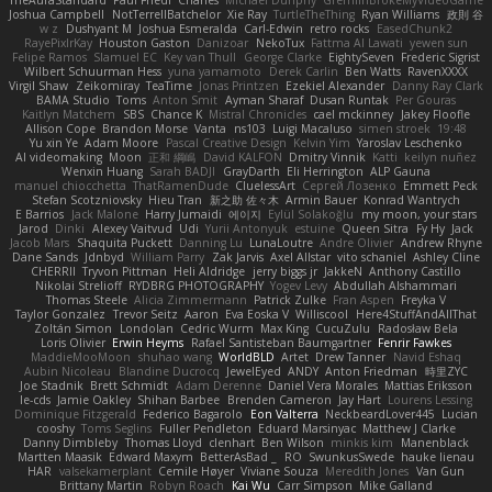
TheAuraStandard
Paul Friedl
Charles
Michael Dunphy
GremlinBrokeMyVideoGame
Joshua Campbell
NotTerrellBatchelor
Xie Ray
TurtleTheThing
Ryan Williams
政則 谷
w z
Dushyant M
Joshua Esmeralda
Carl-Edwin
retro rocks
EasedChunk2
RayePixlrKay
Houston Gaston
Danizoar
NekoTux
Fattma Al Lawati
yewen sun
Felipe Ramos
Slamuel EC
Key van Thull
George Clarke
EightySeven
Frederic Sigrist
Wilbert Schuurman Hess
yuna yamamoto
Derek Carlin
Ben Watts
RavenXXXX
Virgil Shaw
Zeikomiray
TeaTime
Jonas Printzen
Ezekiel Alexander
Danny Ray Clark
BAMA Studio
Toms
Anton Smit
Ayman Sharaf
Dusan Runtak
Per Gouras
Kaitlyn Matchem
SBS
Chance K
Mistral Chronicles
cael mckinney
Jakey Floofle
Allison Cope
Brandon Morse
Vanta
ns103
Luigi Macaluso
simen stroek
19:48
Yu xin Ye
Adam Moore
Pascal Creative Design
Kelvin Yim
Yaroslav Leschenko
AI videomaking
Moon
正和 綱嶋
David KALFON
Dmitry Vinnik
Katti
keilyn nuñez
Wenxin Huang
Sarah BADJI
GrayDarth
Eli Herrington
ALP Gauna
manuel chiocchetta
ThatRamenDude
CluelessArt
Cергей Лозенко
Emmett Peck
Stefan Scotzniovsky
Hieu Tran
新之助 佐々木
Armin Bauer
Konrad Wantrych
E Barrios
Jack Malone
Harry Jumaidi
에이지
Eylül Solakoğlu
my moon, your stars
Jarod
Dinki
Alexey Vaitvud
Udi
Yurii Antonyuk
estuine
Queen Sitra
Fy Hy
Jack
Jacob Mars
Shaquita Puckett
Danning Lu
LunaLoutre
Andre Olivier
Andrew Rhyne
Dane Sands
Jdnbyd
William Parry
Zak Jarvis
Axel Allstar
vito schaniel
Ashley Cline
CHERRII
Tryvon Pittman
Heli Aldridge
jerry biggs jr
JakkeN
Anthony Castillo
Nikolai Strelioff
RYDBRG PHOTOGRAPHY
Yogev Levy
Abdullah Alshammari
Thomas Steele
Alicia Zimmermann
Patrick Zulke
Fran Aspen
Freyka V
Taylor Gonzalez
Trevor Seitz
Aaron
Eva Eoska V
Williscool
Here4StuffAndAllThat
Zoltán Simon
Londolan
Cedric Wurm
Max King
CucuZulu
Radosław Bela
Loris Olivier
Erwin Heyms
Rafael Santisteban Baumgartner
Fenrir Fawkes
MaddieMooMoon
shuhao wang
WorldBLD
Artet
Drew Tanner
Navid Eshaq
Aubin Nicoleau
Blandine Ducrocq
JewelEyed
ANDY
Anton Friedman
時里ZYC
Joe Stadnik
Brett Schmidt
Adam Derenne
Daniel Vera Morales
Mattias Eriksson
le-cds
Jamie Oakley
Shihan Barbee
Brenden Cameron
Jay Hart
Lourens Lessing
Dominique Fitzgerald
Federico Bagarolo
Eon Valterra
NeckbeardLover445
Lucian
cooshy
Toms Seglins
Fuller Pendleton
Eduard Marsinyac
Matthew J Clarke
Danny Dimbleby
Thomas Lloyd
clenhart
Ben Wilson
minkis kim
Manenblack
Martten Maasik
Edward Maxym
BetterAsBad _
RO
SwunkusSwede
hauke lienau
HAR
valsekamerplant
Cemile Høyer
Viviane Souza
Meredith Jones
Van Gun
Brittany Martin
Robyn Roach
Kai Wu
Carr Simpson
Mike Galland