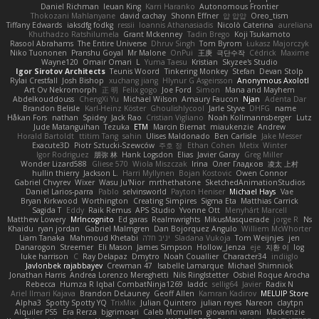
Daniel Richman
Ieuan King
Karri Haranko
Autonomous Frontier
Thokozani Mahlanyane
david cachay
Shonn Effner
얍 얍얍
Oreo_tism
Tiffany Edwards
iaksdfg fodkg
ressii
Ioannis Athanasiadis
Nicolò Caterina
aureliana
Khuthadzo Ratshilumela
Grant Mckenney
Tadin Brego
Koji Tsukamoto
Rasool Abrahams
The Entire Universe
Dhruv Singh
Tom Byrom
Łukasz Majorczyk
Niko Tuononen
Pranshu Goyal
Mr Malone
OnPui
王庚
극단수작
Cédrick
Maxime
Wayne120
Omair Omari
L
Yuma Taesu
Kristian
Skyzee's Studio
Igor Sirotov Architects
Teunis Woord
Tinkering Monkey
Stefan
Devan Stolp
Rylai Crestfall
Josh Bishop
xuchang jiang
Hlynur G Asgeirsson
Anonymous Axolotl
Art Ov Nekromorph
正 明
Felix gogo
Joe Ford
Simon
Mana and Mayhem
Abdelkouddouss
ChengXi Yu
Michael Wilson
Amaury Faucon
Njan
Adenta Dar
Brandon Belisle
Karl-Heinz Köster
Ghoulishlycool
Jarle Styve
DHFG
name
Håkan Fors
nathan
Spidey
Jack Rao
Cristian Vigliano
Noah Kollmannsberger
Lutz
Jude Matanguihan
Tezuka
ETM
Marcin Biernat
miaukenzie
Andrew
Horald Bartoldt
ttitim Tang
sahin
Ulises Maldonado
Ben Carlisle
Jake Messer
Exacute3D
Piotr Sztucki-Szewców
주호 정
Ethan Cohen
Metix
Winter
Igor Rodriguez
朋弥 林
Hank Logsdon
Elias
Javier Garay
Greg Miller
Wonder Lizard588
Gliese 570
Wiola Miszczak
Irina
Олег Гладков
凌太 上村
hullin thierry
Jackson L.
Harri Myllynen
Bojan Kostovic
Owen Connor
Gabriel Chvyrev
Wixer
Wasu Ju'Nior
mrthethatone
SketchedAnimationStudios
Daniel Larios-parra
Pablo
selvinsworld
Payton Heniser
Michael Hays
Vae
Bryan Kirkwood
Worthington
Creating Simpires
Sigma Eta
Matthias Carrick
Sagida T
Eddy
Raik Remus
APS Studio
Yvonne Ott
Menyhárt Marcell
Matthew Lowery
MrIncognito
Ed garas
Realmwrights
MikusMasquerade
jorge R
Ns
Khaidu
ryan jordan
Gabriel Malmgren
Dan Bojorquez Angulo
Williem McWhorter
Liam Tanaka
Mahmoud Khetabi
יניב חלה
Sladana Vukoja
Tom Weijnjes
jen
Danarogon
Streemer
Eli Mason
James Simpson
Hollow_Jenza
eje
지환 이
log
luke harrison
C
Ray Delapaz
Dmytro
Noah Couallier
Character34
indiiglo
Javlonbek rajabbayev
Crewman 47
Isabelle Lamarque
Michael Shimniok
Jonathan Harris
Andrea Lorenzo Mereghetti
Nils Ringlstetter
Osbiel Roque Arocha
Rebecca
Humza R Iqbal CombatNinja1269
laddc
sellig64
Javier
Radix N
Ariel Ilmari Kajava
Brandon DeLauney
Geoff Allen
Kamran Kadirov
MELUIP Store
Alpha3
Spotty Spotty YQ
TrixMix
Julian Quintero
julian reyes
Nareon
claytpn
Alquiler PS5
Era Rerza
bjgrimoari
Caleb Mcmullen
giovanni varani
Mackenzie