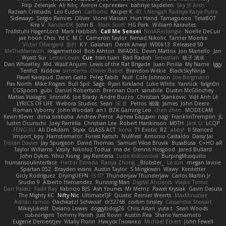
Filip Zelenjak
Ali Kılıç
Антон Сергеевич
bahriye taşdelen
Sky JK Arch
Razvan Cristiadis
Leo Euden
Carbonic
Kacper K
40. I Nengah Raditya Karya Putra
Sideways
Sergio Pamies
Oliver
Viorel Vlaican
Hurt Hand
Tamagoooo
TetaBOT
Kira V
XanderDK
John B.
Mark Scott
HG Park
William Karavites
Trollstuhl HagenLord
Mark Habbish
Call Me Sensei
NotARectangle
Noelle DeCuir
jae hoon Choi
Yd C
M C
Cameron Taylor
Nenad Nikolic
Tanner Moerke
Victor Ofvergard
苏打
K Y
Galahan
Derek Anwyl
W00k13
Released 50
MeTheManwich
iosgamertool
Bob Ashton
INFADEL
Devin Mattox
Jon Martello
Jan
Wyatt Sui
LesterCovax
Cue
tran tuan
Bad Radish
Sebastian
暁子 清水
Dan Wheatley
Md. Wasif Anjum
Lewis of the Rat Brigade
Juan Pinilla
My Name
Iggy
Terifict
Kiddow
simsterns
Olivier Babet
Brandon Wilkie
BlackSkyNinja
Pavel Karapud
Daren Gallo
Peleg Tabib
Null
Cole Johnson
Joe Bergmann
Pav North
Mike Rogers
Bull Spit
Sage
Ryan Kirkland
Luke White
Yannick
falgn0n
CGSpoon
gubi
Daniel Robertson
Brennan Oort
sanxbile
Dustin McGlinchey
Matias Vialagro
lininx66
Joe Brady
Andre Buzzo
Christian Stankovic
Việt Anh Lê
LYRICS OF LIFE
Webora Studios
Sean
乐 音
Petros
眠瓏
James
John Deere
Roman Vyborny
John Woodall
an l
BZK Gaming Leo
chen zhen
MODECAM
Kevin Klever
dima sirababa
Andrew Pierce
Артем Бардин
nagi
FranklinTremplin
JL
Iustin Ocunschi
Joey Parrella
Christian Lee
Robert Hankinson
M0TH
Jack Ü
LCQP
FENG XU
Ali DeAdam
Styxx
GLASS ACT
kona
T1 Exotic
RZ
abby!
ll Stanced
Import_bpy
Hamsternator
Forest Katsch
NuWest
Antonio Castaldo
Daisy Jai
Tristan Davies
Jay Spurgeon
David Thomas
Samuel Vikse Bruvik
BusaBusa
C+HO aR
Taylor Williams
Vasily
Nikoloz Todua
ma de
Dennis Hosgood
Jared Bullard
John Dykes
Yihui Xiong
Jay Renteria
Lucie Královcová
BurpingMusquito
humansoulinterface
Hector Estrada
Ranya Zhong
_Blobster_
Le sun
megan lavoie
Spartan 052
Brayden evans
Austin Taylor
S Mingkwan
Wawy
Kerstetter
Gicly Rodríguez
DryingUEFN
IS IT?
Thunderjaw Thunderjaw
Carlos Martin Jr
Studio 9
Alberto Hernandez
Running Man
Digital Ancients
Vlajko Tomić
Dan Palasz
Fadil Bay
Fabricio BJS
Ash Younes
Mr Memz
Paweł Krysiak
Gavin Dasuta
The Mighty KC
Nifty Nic
UltimateTJF
Quistis
Reinier Weerts
MaxMinutiae
Adrián ramos
Oachkatzl Schwoaf
dr32768
corbin tinsley
Cassandra Stewart
MikeyLikesIt
Delano Lowes
doggybdog26
Chris Aitan
yuta t
Sean Woods
cubeorigins
Tommy Parish
Just Rovin
Austin Rea
Shane Yamamoto
Eugene Dementjev
Vitaliy Florin
Никуся Гноянко
Michael Eckert
John Fewell