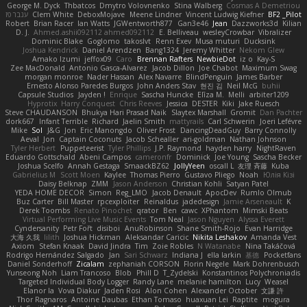
George M. Dyck
Thbatcos
Dmytro Volovnenko
Stina Walberg
Cosmas A Demetriou
ענבר פז
Clem White
DeboxMojave
Meene Lindner
Vincent Ludwig Kiefner
BF2 _Pilot
Robert
Brian Racer
Ian Watts
JGWentworth877
Gan3e46
Jean
Dazzworks3d
Kilian
D. J.
Ahmed.ashii092112 ahmed092112
E. Belliveau
wesleyCrowbar
Vibralizer
Dominic Blake
Goglomo
takoslvt
Renn Exev
Musa muturi
Ducksink
Joshua Kendrick
Daniel Arendzen
Bang1324
Jeremy Whitter
Nekom Glew
Amako Izumi
jeffox09
Caro
Brennan Rafters
NewbieDot
iz o
Kay-S
Zee MacDonald
Antonio Gasca-Alvarez
Jacob Dillon
Joe Chabot
Maximum Swag
morgan monroe
Nader Hassan
Alex Navarre
BlindPenguin
James Barber
Ernesto Alonso Paredes Burgos
John Anders Stav
현진 김
Neil McG
buhii
Capsule Studios
Jayden !
Enrique
Sascha Huncke
Elīza M.
Melli
arbiter1209
Hyprotix
Harry Conquest
Chris Reeves
Jessica
DESTER
Kiki
Jake Ruesch
Steve CHAUDANSON
Bhukya Hari Prasad Naik
Slaytex Marshall
Gromit
Dan Pachter
dork667
Infant Terrible
Richard
Jaelin Smith
mattyrails
Carl Schwerin
Joeri Lefévre
Mike
Sol
J&G
Jon
Eric Manongdo
Oliver Frost
DancingDeadGuy
Barry Connolly
Aeval
Jon
Captain Coconuts
Jacob Schealler
ari-goldman
Nathan Johnson
Tyler Herbert
Puppeteerist
Tyler Phillips
J.P. Raymond
hayden harry
NightRaven
Eduardo Gottschald
Abeni Campos
cameronfr
Dominick
Joe Young
Sascha Becker
Joshua Scelfo
Annah Gestaga
SmaackBZ62
JollyYeen
oscall L
友理 斉藤
Kuba
Gabrielius M
Scott Moen
Kaylee
Thomas Pierro
Gustavo Pliego
Noah
Юлія Кізі
Daisy Belknap
ZMM
Jason Anderson
Christian Kohli
Satyan Patel
YEDA HOME DECOR
Simon
Reg_LMO
Jacob Denault
ApocDev
Rumlo Olmub
Buz Carter
Bill Master
rpcexploiter
Reinaldus
jadedesign
Jamie Arseneault
K
Derek Toombs
Renato Pinochet
qrator
Ben
cawc
XPhantom
Mimski Beats
Virtual Performing Live Music Events
Tom Neal
Jason Nguyen
Alyssa Everett
Cyndersanity
Petr Fořt
disiboi
AnuRobinson
Shane Smith-Rojo
Evan Harridge
大海 久我
lilith
Joshua Hickman
Aleksandar Caricic
Nikita Leshakov
Amanda Vest
Axiom
Stefan Knaak
David Jindra
Tim
Zoie Robles
N Watanabe
Nina Takáčová
Rodrigo Hernández Salgado
Jan
Sari Schwarz
Indiana J
ella larkin
基德
Pocketfans
Daniel Sonderhoff
Zicalam
zephaniah CORSON
Florin Negele
Mark Dohrenbusch
Yunseong Noh
Liam Trancoso
Blob
Phill D
T_Zydelski
Konstantinos Polychroniadis
Targeted Individual Body Logger
Randy Lane
melanie hamilton
Lucy
Weasel
Elanor la
Vova Diakur
Jaden Rosi
Alon Cohen
Alexander October
文謙 許
Thor Ragnaros
Antoine Daubas
Ethan Tomaso
huaxuan Lei
Raptite
mogura