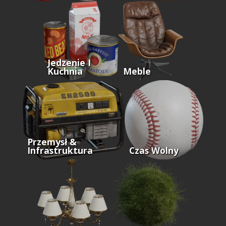
Jedzenie I
Kuchnia
Meble
Przemysł &
Infrastruktura
Czas Wolny