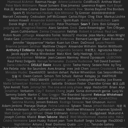
Humoud Al-Amiri
Rasmus Hauge
Arlene Lukkarila
ColdRice25
Anthea Ward
Peter Mark Wittmann
Pascal Scrivani
Elias Jimenez
Lawrence Rogers
Kurt Boyer
Risk 📀
Andreea Cosma
Dan Greenheck
Annette Pew
Stories Beyond The Borders
Spark PJ
Mohamad Hadlah
Kyle Mitrione
Ty Grenier
dddddrdrdrdrdr
Marcell Ceslowsky
Cedoulain
Jeff McGowan
Carlos Filipe
Oleg
Elsie
Markus Löchte
Anton Howell
Alexander Adelmann
Spirit-Rush
Moritz Schmidtchen
Liam
Derek Wight
幸史 松下
Eduardo
Peter Thomson
Sean T
Zero
Ben Gillespie
yuijung seo
Imagined Realms
Alani Sanders
Deck
Dane Reisenbigler
Tim O'Bryan
Jason Cuthbertson
Zerina Cmajcanin
FabFab
Robert A Lohaus
Paul Lau
Robin Nuen
jeffsarge
Alexandro Torres
Volico72
morzsa
Jesse Marku
Allan Wright
Drake Gao
Julileeheehee
Aleksandra Stefanova
Bernard Landgraf
Daan Bootsma
Jennifer "daysparrow" Harlan
Kuan lun Chen
DaDrood
Laura Pesenti
Brianna Janssen Saldivar
Matthew Chapin
Alexander Wilhelm
Martin Wittfooth
Anthony F DeMarco
Alejo Parada
Alejandro Soriano
中村秀人
Agnieszka Marut
Jacob apple
Philip Windecker
Matz Klint
Sally Hastings
Michael Updike
Alexandra Forman
MrIsklar
Jean-Cassien Marmey
Weird Oposssum
LIUBOYAN
Raul Perez Delgado
Kazuya Yamanaka
Zuzana Hudecova
Tell David Evensen
Daria Udachina
DELILLE Basile
Acura .Ignite
Tasha Henry
Sedale Pelle
by Tiny
Ale Pašeta
nile
Ike Saunders
Aves Arcana
inex
Jedi Chen
Jaxson Crookston
Ewos
Miroslav Hudec
Davebb933
landon dehart
Parker Wheeldon
Gas SessionMedia
정율 이
Owen Carson
Simon
Tim Schulz
Ratner
KelsyJay
Jo
HARTHUR
Taylor Freeman
FRED MAHER
prfctwhite
yataa
Christopher Bradley
Joe Rivera
Malte Schweitzer
Roman Kaelin
Isabella
Erickson Foster
Chandler Griese
修汰 山田
Tyler Avirett
Tom
JimmyCNX
The one and only phase
sepp
HectorOH
Brian
Alyx
Jonathan
Verbatim
Clay T
Reiten Cheng
Joykk
Sonia domenech garcia
Lucy Vu
Sammy Sidefx
Martin C
Mac Greggor
The Bearded Squirrel
Rebecca Whitehead
Matthew Tronc
R
Gabirél
Force Feed
Radosław Wieczorek
CineArtOhio
Sabrina Munley
Jeroen Bekkers
Rodrigo Terrazas
Yael Ghusoun
Aaron
Adam Jenkins
Pranaya Shakya
Polina Leskova
Sylvain
Traxus
Jehad Maddah
재윤 옥
Irma Andersson
Alex Cullinane-Carrasco
Matthew Whiteacre
Johannes Sjöstedt
Matt Dalpé
George Wheat
Oliver Erdmann
Kenan Regez
sludgybeast
Mukund A
Joseph Combs
Khalid
Brian Tabone
MarzZ
Well Misinformed
charlie otto
HAGI
Cédric Vermeirre
Leon Husky
Robert jean
Tom Rudolf
Sergio Uscanga
Flex2006D !
NightWriter
Arturo J. Real
Dominic Qusto
ぶー うじ
Tenzide Gallery