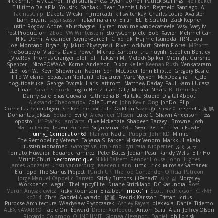
Nick Smith
AMcCarroll
high strangeness
Dylan Gorrell
Patrick Stallings
Neil Baker
ElUltimo DeLaFila
Yousick
Sankaku Bear
Dennis Libon
Reymeld Santiago
AJ
FacinusChip
Dakota Wreski
n_morcatti
killswitchkay
Charles Louie
Avaister
Liam Bryant
sagar sasson
rafael naranjo
Elijah
ELITE Scratch
Zack Kepner
Justin Rogow
Andre Labuschagne
lily ren
maxime vandecasteele
Vasyl Vasyliv
Post Production
Zbob
VW Winterstein
StorysComplete
Bob
Xavier
Mehmet Can
Nika Domi
Alexander Rayner-Barcelli
C
xd Idk
Hajime Tsunoda
FRNL Lou
Joel Montano
Bryan Hy
Jakub Zbyszynski
River Lockhart
Stefan Florea
MStorm
The Society of Visions
David Power
Michael Santoro
thu huynh
Stephen Bentley
I_ViceRoy
Thomas Granger
bloli loli
Takashi M.
Melody Spiker
Midnight Gunship
Spencer_
NicoPOWAAA
Kornel Anderson
Dixon Keller
Keenan Rush
Venkataram
LLB
Josh W.
Kevin Showman
Naomi Soh
McCoder
John Elliotte
Gregory Basile
Filip Wieland
Sebastian Norlund
blog cruvi
Marc Nguyen
MaxDezignz
Tic_cle
nogutidaisuke
George Dvorak
Haris Lattirom
Matthew Daday
Paul
Kamil Uriasz
Lirian
Sarah Schrock
Logan Hertz
Gaël Gilly
Musical Nexus
Buttmunky1
Danny Sale
Elias Guevara
Kathreena B
Huitaka Studio
Digital Abbot
Aleksandr Chebotariov
Cole Turner
John Kevin Ong
JonDo
Filip
Cornellus Pendrahgon
Striker The Fox
Lale
Gökhan Sazdağı
Steve-0
el smells
丸 黒
Domantas Jokšas
Eduard
EvilQ
Alexander Olesen
Luke C
Shawn Anderson
Tess
opostol
Jiří Ptáček
JamTarts
Clive McKenzie
Shabeen Barzey - Browne
Josh
Martin Bailey
Espen
Princess
SiryuSama
Kelu
Sean Derham
Sam Fowler
Funny_ Compilation69
htai wu
Nadia
Pupper
John KD
Mimic
The Remodeling Veteran
Talyana S
Parker
Mister Venom
Markku Hakala
Hussien Mohamed
Gaforga VK
Ich Simp
cyril faia
Nipper1er
ふぇ えっ
Tomato Huwaidi
Eduardo ramirez
Peter Bates
Jediah Pesu
Randy Wells
Eilir Ho
Mrunit Churi
Necromantique
Nikki Balsem
Render House
John Hughes
James Gonzales
Cristi Vanderburg
Kaeden Hahn
Timo Erick
Miroslav Šamánek
EfulTopo
The Starius Project
Punch UP: The Top Contender! Official Patreon
Jorge Manuel Cappello Barreto
Sticky Buttons
iiiFahad7
재우 김
Morgsley
Workbench
wegu1
TheHappyElite
Duane Strickland
DC Kasundra
Ross
Marcin Anyszkiewicz
Ricky Robinson
Elizabeth
moot1n
Scott Fredrickson
仁 小野
kb714
Chris
Gabriel Alvarado
哲 董
Fredrik Karlsson
Tristan Lorius
Purpose Architecture
Władysław Pryszczarek
Ashley Fayers
plexlexia
Daniel Tidemo
ALEX NAVARRO
Table On
Edward
Didier Aerlebout
Anton
Sara
Alan
Jeffrey Olson
Riccardo Colombo
OHNE LIMIT
Gionea Alexandru Daniel
philip sisk