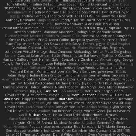
Chuck Morris
Mark Leonard
Will
francesco sabbatella
Alexander Leinauer
Tony Alfredsson
Salina De Leon
Lucas Cozzoli
Daniel Eijgendaal
Eliézer Ojeda
תמר פלג טל
Kaleo/Dalton
Duzemine
Kim Myeong Soom
nicolaspetton
Alan Stoll
Greenlines78
Kie
Jeffrey McIlmoyle
Felix Lopez
Steve White
Daniel Warf
Syed
혜영 전
andrew Carbery
Federico Salvetti
C1T1Z333N
The Paraverse
Chem
Anthony Delasanta
Minja Lojanica
roddye
Melissa Farrell
Stilian
ꌃ꒒ꀎꋪꋪꌩ ꀘꈤꀤꁅꃅ꓄
Adrien Alexandre
Rab
Thomas Woodward
Alan Bakir
Ian Wilson
venkat rathna kumar talluri
Eric Chan
Steve Girard
n d o n
思涵 王
captkiro
N-JELLY
Kristinn Sturluson
Marianne Andersen
Rodrigo Silva
adelaide begalli
Duncan Hewitt
Mattias Lundstrom
Rowan Gipe
coshichi
Sounds And Dungeons
Smoke EA Graffiti
Eric G
Karen Collins
Joseph Krzywoszyja
Nathanaël Platz
FlameTop
AshenBone
Josh Strawder
Inês Sousa
Fennec
gaggle
Digital Prophet
Vsevolods Gniteckis
Mark
Tristan Voulelis
Walter Weaver
Alex Stephens
Luthonium Virtual Heritage
Илья Снопков
Alphaology
Arthur
Moto Designshop
Sandra
Classical Salamander
Stefan Plösser
Julian Rai Anwor
Mythical X Customs
Harrison Gafford
nost
Hemen Galal
GonzoNole
Zineb mounfik
damageg
George
Tony Li
For Got U
Canun
Juuso Pohjola
Gerardo Quiros Sanchez
Samuel Benning
piggy chop
Nathanaël
Beth
jan moudry
Jorge Panduro Santana
Jordan
Raphael Dahan
Muhammad
oominx
Nicola Baribeau
gavin poss
宣臣 紀
Adam Knight
Jeshire Kiten Katt
Samuel Bidne
Lisa
toomanydans
Jack saksik
Arianna Mex
Brooklen Ashleigh
Oliver Cretton
kiki
Patrick Balthrop
Simon Probert
micheal
Mortal Void Studios
Mathias Kirkeby
Jay Court
Bart Paul Dujardin
Anilene Gassner
Holger Tollbäck
Nikita Lebedev
Filip Morys
Doxy
Michel Kinfoussia
lewdgazer
川頁 可可
First Last
Bob Anderson
Ofek Chen
Keegan Moore
David French
Alex Pehotin
Michael R
Sai
Maya Enderland
Sxcret
WILLIAM HTAY
Misa Vlogs
Philipp Lehmann
bob
Elliot Sloss
William Peart
Effex Talon
Lukatonny
NautiluStudios
Chanakya
Jay Lane
Nicolas Fossard
Владислав Жуковський
Raje
Daviid Enzo
Carl-Simon Sahlin
Toby Watson
אלמוג
Andrei Barsan
Dylan Scruggs
Trul Trulsen
Maria Diavolova
Ian Brennan
なのは
Vincent Gates
Jakub Hasanov
Ivan R
Michael Keutel
Ishika
Coast Light Media
Hiromi Uematsu
Marco Scala Bertolin
Antonio
NocturnalKestrel
Markus Trappe
Tyler Nichols
penguin
Chris
D3 Anima
Matthew Schultz
Ali Jaafar
Cameron A Miele
Илья Несенюк
Reperak
alberto echavarria
Rod Barksdale
M M
Martin Kempster
Somebodyoncetoldme
Josh Laxen
Oliver Danielsen
Alex Duncan
silas 2534455
Carro1001
Thomas Anderson
Daniel Wilson
RAfort
Owen Maynard
Nico Cloud