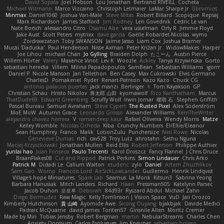
David Sopala
Joel Hobson
Lou Jonathan
Bertrand RIVEILL
Cocheta
Michael Witmann
Marco Vizcaino
Christoph Letmaier
LaMar Sharpe Jr
Gbromios
Minmax
Daniel1060
Joshua Van-Male
Steve Mitas
Robert Billard
Scopique
Repsaj
Mark Richardson
James Stafford
Jim Rodney
Len Govednik
Cédric Le van
Nate Borsch
alessandro Citro
Osamu Abe
vera usselman
Orly R
Jimmie Floyd
Jake Aust
Scott Peters
mytrixx
dave garcia
Gaëlle Robardet-Nicolas
wymo
Zoidrawzaton
Toby SWANSON
Jaime Jasso
Liam Cox
Joshua Bramer
Mucai 'Daduska'
Paul Henderson
Nisse Axman
Peter Križan Jr.
WidowMakes
Harper
Joe Lihou
michael Chan
Jo Gylling
Braiden Dolph
たこーん
Austin Pierce
Willem Hörter
Valery
Maxence Vinot
Lev K
Woozle
Ackley
Tanya Krzywinska
Gorto
sebastian heredia
Villem
Milina Papadopoulos
SamBean
Sebastian Williams
igorrr
Daniel P
Nicole Manson
Jan Tellethon
Ben Casey
Max Cukrowski
Elvis Germano
CharlesD
Pomakenel
Ryder
Renart-Patreon
Kazo Kazo
Chuck CG
antonio palacios puertas
jack manzi
Bertinger
k
Tom Kayakson
GP
Christian Schau
Hristo Nikolov
将太郎 山田
kyomawolf
Rico Kanthatham
Marcus
ThatDude69
Edward Greenberg
Scruffy Wolf
Irwin Jomar
曜萌 石
Stephen Griffith
Pascal Bureau
Samuel Avraham
Steve Cypert
The Rusted Pixel
Alex Söderström
MoE MoW
Autumn Grace
Leonardo Grosso
Alexander Williams
KerriTheWriter
alejandro chavez herrera
V
ramandeep kaur
Rafael Oliveira
Wendy Morris
Matze
Kelley Womble
Nicolas Ocheda
Kiba
Crunchy Numbers
El/Ellie/Eleanor
Sean Humphrey
Franco
Malik
LotionZulu
Punchersize
Neil Rowe
Nicolas
Genevieve Dumas
rich
cav528
Troy Lutz
ahrotahn
Sethu Nguna
Maciej Krzyszkowski
Jonathan Mullen
Reid Ellis
Robert Jefferson
Philippe Authier
yunlai hao
Juan Fonseca
Paulo Trecenti
Karol Droszcz
Fancy Flannel
J Chris Druce
BraanFlakes08
Cut and Ripped
Patrick Perkins
Simon Lindauer
Chris Arko
Patrick M
Didadi Le
Callum Walton
etudenc
zylo
Daniel
Artem Zhuzhlikov
Sam Gao
Womp
Francois Lord
AirSickLowLander
Guillermo
Henrik Lindqvist
Village's hope Miniatures
Spark Lab
Seamus
La Monk
Kitsun3
Sabrina Yeong
Barbara Hanusiak
Mitch Landers
Richard
Haan
Pressman505
Katelynn Parsec
Jacob Duhon
포로루
Deborah
84d93r
Ryszard Abdul
Michael Zahn
Diego Bermudez
Raw Magic
Kelly Tomlinson | Vision Space
VuD
Jaii Orozco
Kimberly Hutchinson
貴 山崎
Ayomide Awe
Sicong Ouyang
bjakbjak
Davide Medici
Padraic McQuarrie
david james
Toriten57
Ginsnile Allen
Moritz Cremer
Made by Miri
Tobias Jensby
Robert Bergman
martin
NebularStreams
Charles Chen
Anxiety Opossum
Carlos Esplugues
Jim Kneuper
sebastian botero