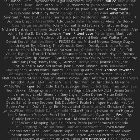
Kai Honeck
Íkara
Psychosadistic
Algot Nordström
Trag1cHaze
KaiCee
Kurt Wilson
Stéphane Huart
Todd Eaton
P4C1F15T
charamath
Jakob Stolz
YeGrayHound
Kevin Turner
Brian McMullen
oleko senga
Jason Ferguson
Arrangemonk
Wesley Scafe
scott bilby
Victor
George e Chianese
Ben Visser
Albatross 3D
Sam Sartor
Andrej Striezenec
normalguy
Josh Macdonald
Pafka
Byeong Chul JIN
Dumbass Dragon
Alkaza1996
jAde
Lea Seidman Hernandez
Alexander Becker
Oscar Vargas
sastun1962
Totally Normal
Jared LeClaire
Christopher Bogs
Michael Dunkley
Alex Hyner
Scott Gilbert
Matthew Gerard
Julius Brockelmann
Alex
sotiris
Teneka B.
Dale Schwiesow
Thom Rittenhouse
Marcin Ignac
Martinotti
Brandon Jordan
Frode Lund Tharaldsen
Gerard Redmond
Walter Rice
Dennis Korpel
Matthew Stevens
PIXDES Games
Michael Mayeux
George Giagias
arash tirgari
Ryan Dening
Tim Warnock
Steven
Deadlyblack
Lupo Marcio
creative mart
M Tera
Sebastian Karlsson
Iaian7 / John Einselen
AsTheRainFell
Volkor
Rijndael
Patrick T Sullivan
Alexander Rath
david mares
Nayden Dochev
Moira
Never Give Up
Sunamii
Ryan Rohrer
Andrew Oakley
Maraz
Mark Kohalmy
Michigan J Frog
Harvey Fong
CJ Guzman
Beefyblimps
Joakim Dahl
Jose
BingusGringus
Dale
Sid Brown
Jānis Circenis
Masashi Ueda
Bill Kinnon
Max Topham
Austin Walzl
Hannes
Rens Bais
qualtro
Piotr
Andrew Stevenson
anthony lawrence
Stuart Marsh
Frans Verbaas
Adam Murtomaa
Phil Galler
Matthew Garnett-Frizelle
Saliven
Markus Michael Egger
Andrew
J
Caramel the Vixen
Timothy J. Aveni
Moth
James Miller
z
Nico Marniok
Timothy G. McKenna
MY.NIGNIG Jr.
Kigon
John Cido
Der12teEisvogel
Brad Corlett
Basti
maj
LaCimaise
Thom Bakker
Chogang
Jason Pielak
Tiran Dagan
Claude GIROLET
Darian Smith
Joenne Hub-Strobl
Shannon
Gary English
Colin Dunne
Martin Koťátko
Alexis Shuping
William Lee
Trevor Hughes
Gabriella Caldwell
Vasili Rodriguez
David Beneš
Jeremy Brouwer
Erik Dodolović
Paulo Henrique
Hoodwinkedfool
Ruben Vroman
David Sibley
Emil Herzenstiel
Charles Janson
Christian Gomez
James Wilson
Niko Bidoli
Danny Arnold
CGJackB
Jeremy Nelson
Anton Heymann
Leo S
Brendon Padjasek
Evan Tillett
Bryan Applegate
Dylan Hall
J Ewell
Dys
Quddle Jameson
patrick siemer
nate
Mareno Harr Olsen
Brett Williams
GREENCom'e Mapping
Ryan Bell
Xcrow
Pedro Javier Somoza Hernando
Paul Klingberg
Olivié Bouchard
Damiano Mazzocchini
Raven Realm
Johann Oosthuizen
Scott
Robert Tolppi: Support My Content
Randy Bloom
henrik rasmussen
Greenheart
Ransom Bergen
Andreas Wetter
Edomod
PD100 Academy of Art
Clafoutis
Arttu Piisila
JeffChristiansen
Daniel Phakos