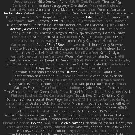
UncleJesseppe
Mike Duncan
Rene
名氏 无
Chris Priscott
Thomas Rigg
Derrick Graham
yankee (derogatory)
Overshafter
Madeleine Andersson
Nahuel Adreani
Dennis Smolek
Mythina
Noward Beast
Valerian Vardania
The Taxi Man
Robert Contreras
Azerta
HoboGod
Steve Pedler
Austyn K
PixelScribe
Double Downshift
Mr. Happy
Andrey Lebrov
sbuk
Edward Swartz
Jonah Edick
Wahrgrave
Dom Guerrera
Jazza
N_COUNTER
Artem Beitsch
Iryna Osadcha
Diran Bebekian
Caleb Slagle
Baptiste Belmudes
GrizzlyBeard
CJ
Troy
Chrisie
Morrissey Alexander
Harpbeats
charliehsy
Gregory Cook
Lulu
ExplorePolo
Danny Taurus
kay
Christian Forsgren
Venky
qwerty qwerty
Damon Hardy
Trevor McGee
Alan Pimm
Aku
Danilo Pipi
3DQuake
PooMagoo
Cristian
montrose edmonds
Harry
Frank Lundin
Cory Kutschker
Harnick Atur
Marcos Antonio
Randy "Blue" Bowden
david curiel
Rune
Nicky Brownell
Sibusiso Mauze
wpbirney420
T. Stargazer
Punit Chaturvedi
Andrew Barrie
Minehow
Mon1k4
Mitchell Kirkwood
Mike Bonafede
Keith Bridges
Kamila Novakova Tereza Nemcova
Wogan May
NefaroX
Stanley Chen榕樹
Unearthly Interactive
Jay
Joseph McKinnon
지후 이
Rafael Jimenez
Colin Langley
Juan M Ortiz
yusuf kodat
Taliesin River
GrimeOnADime
Cabot3D
Paola Avanzo
Sarah
Philipp Krombusch
Anthony Rosbottom
Danik Z
Herminia Alexandra Franco Parra
Hunter R
Vito Petrović
Saint Deluca
Sentient chicken noodle soup
Robbe Callewaert
Michael
Shalekendar
Alexander Levenson
James
Ma. Cristina Risoli
Yota chiba
Dean Simonds
Mark Sanderson
Alexandre Lhote
hazel bat
Abhijit Prasanth
Ben Hoffman
Matthew Edgmon
Tara Exotic
Juha Lindfors
Haydon Costall
Gonzako
Tim Winkelmann
Joel Green
Cody Chow
Miguel Mendez
Mario Epsley
dvdcusick
Philippe Bartholi
Carlos Cardenas Negro
Squak Box
Chlo Christine
Gray
Someone Anyone
sonal
Peter Page
Saturnis#6115
Heriberto Reinoso Gallegos
Elena T
Strogg
DaskalosBCE
ManiacMayo
Michael Hirschfelder
Joshua Palfrey
A
Maximino Huertas Vila
Shansen
Pureon
Rinalds Miļicins
Monica Pirvu
家俊 吴
Jahluu
Paul Marshall
Tabia Lourenco
Redlion
HeyoNSFW
Darry
Wojciech Świątkiewicz
Jack Lynch
Peter Siemens
Ben Berntsen
Nananekoko
Ian
Davide Bortoletti
Coral
Heather Walker
Jonathan Shelley
Martín Franchi
Bianca Goldbach
Beefree
治英 矢島
Caleb Simmons
Nathan
baitham i
Maet
Jean
Fenice Ardente
Fabian Norrby
Fatimah Aziz
Andrew
Johanna Fate
Mike Weber
HARRISON PARKER
Ned Fullsom
Ergo Venatus
D
Marco De mitri
Iulian-Eduard Varvara
Jack Plummer
Temple Simpson
Jonathan Diaz
Jadriaan