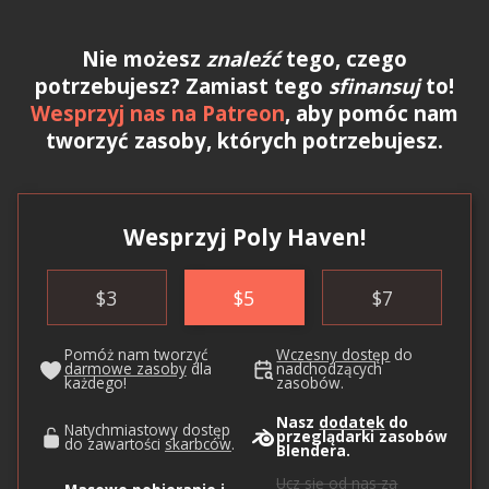
Nie możesz
znaleźć
tego, czego
potrzebujesz? Zamiast tego
sfinansuj
to!
Wesprzyj nas na Patreon
, aby pomóc nam
tworzyć zasoby, których potrzebujesz.
Wesprzyj Poly Haven!
$
3
$
5
$
7
Pomóż nam tworzyć
Wczesny dostęp
do
darmowe zasoby
dla
nadchodzących
każdego!
zasobów.
Nasz
dodatek
do
Natychmiastowy dostęp
przeglądarki zasobów
do zawartości
skarbców
.
Blendera.
Ucz się od nas
za