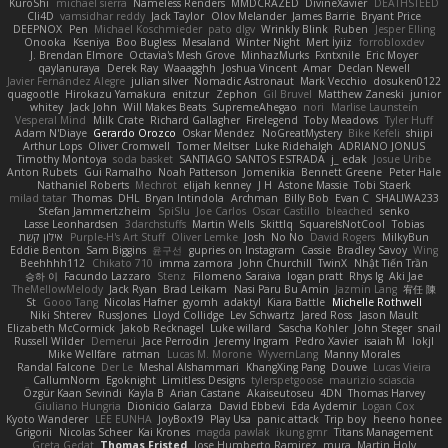
KuroShi
michael sierra
Nameless Renders
MMDCRAZED
DivineXavier
DEATHSTEED
Cli4D
vamsidhar reddy
Jack Taylor
Olov Melander
James Barrie
Bryant Price
DEEPNOX
Pen
Michael Koschmieder
pato dlgv
Wrinkly Blink
Ruben
Jesper Elling
Onooka
Kseniya
Boo Bugless
Mesaland
Winter Night
Mert İyiiz
forrobloxdev
J. Brendan Elmore
Octavia's Mesh Grove
MinhazMurks
Fxntxnile
Eric Moyer
qaylanuraya
Derek Ray
Waaagghh
Joshua Vincent
Amar
Declan Newell
Javier Fernández Alegre
julian silver
Nomadic Astronaut
Mark Vecchio
dosuken0122
quagootle
Hirokazu Yamakura
enitzur
Zephon
Gil Bruvel
Matthew Zaneski
junior
whitey
Jack John
Will Makes Beats
SupremeAhegao
nori
Marlise Launstein
Vesperal Mind
Milk Crate
Richard Gallagher
Firelegend
Toby Meadows
Tyler Huff
Adam N'Diaye
Gerardo Orozco
Oskar Mendez
NoGreatMystery
Bike Kefeli
shiipi
Arthur Lops
Oliver Cromwell
Tomer Meltser
Luke Ridehalgh
ADRIANO JONUS
Timothy Montoya
soda basket
SANTIAGO SANTOS ESTRADA
j_ edak
Josue Uribe
Anton Rubets
Gui Ramalho
Noah Patterson
Jomenikia
Bennett Greene
Peter Hale
Nathaniel Roberts
Mechrot
elijah kenney
J H
Astone Massie
Tobi Staerk
milad tatar
Thomas
DHL
Bryan Intindola
Archman
Billy Bob
Evan C
SHALIWA233
Stefan Jammertzheim
SpiSlu
Joe Carlos
Oscar Castillo
bleached
senko
Lasse Leonhardsen
3darchstuffs
Martin Wells
Skittlq
SquareIsNotCool
Tobias
אילון קשת
Purple-H's Art Stuff
Oliver Lemke
Josh
No No
David Rogers
MilkyBun
Eddie Benton
Sam Biggins
윤구선
gupries on Instagram
Cassie
Bradley Savoy
Wing
Beehhhh112
Chikato 710
imma zamora
John Churchill
TwinX
Nhật Tiến Trần
승하 이
Facundo Lazzaro
Stenz
Filomeno Saraiva
logan pratt
Rhys lg
Aki Jae
TheMellowMelody
Jack Ryan
Brad Leikam
Nasi Paru Bu Amin
Jazmin Lang
宥任 陳
St
Gooo Tang
Nicolas Hafner
gyomh
adaktyl
Kiara Battle
Michelle Rothwell
Niki Shterev
RussJones
Lloyd Collidge
Lev Schwartz
Jared Ross
Jason Mault
Elizabeth McCormick
Jakob Recknagel
Luke willard
Sascha Kohler
John Steger
snail
Russell Wilder
Demerui
Jace Perrodin
Jeremy Ingram
Pedro Xavier
isaiah M
lokjl
Mike Wellfare
ratman
Lucas M. Morone
WyvernLang
Manny Morales
Randal Falcone
Der Le
Meshal Alshammari
KhangXing Pang
Douwe
Lucas Vieira
CallumNorm
Egoknight
Limitless Designs
tylerspetgoose
maurizio sciascia
Özgür Kaan Sevindi
Kayla B
Arian Castane
Akaiseutoseu
4DN
Thomas Harvey
Giuliano Hungria
Dionicio Galarza
David Ebbevi
Eda Aydemir
Logan Cox
Kyoto Wanderer
LEE EUNHA
JoyBox19
Play Usa
panic attack
Trip boy
heeno honee
Grigorii
Nicolas Scheer
Kai Krones
magda pawlak
ikung gmr
Titans Management
Greta Gedat
Thomas Fristed
Jose Humberto Ramirez
mura
Martin Holy