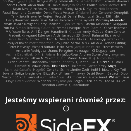
Jon Mayo
مالك البلوشي
Qiaoyue Wang
Salem Alajmi
Fabian Brehm
Lemesle Maxence
Charles Everett
Alexa trade
HH
Keke
покупка байер
Poulet
Derek Messier
Trivi
Kevin Neal
Alex Souza
Cromatik
Slinky
Migu D
Yyyum
Nick Forshaw
Pascal Raymond Cazemier
Denis Moura Velasco
Sinclaire Black
Xenophik Xenophik
Tarik Sakalli
swarfey
Vojtech Proschl
Daniel Ruiz
Josiah Scott
13th
Mik
Harry Boorman
Andy Davis
Nikolai Petersen
Chris Layfield
Morrissey Alexander
swxift
savage Designer
Darcy Hodgson
Ryan Stelzleni
Martin Alexander
Giupponi
Yun Ha
Simon Tremblay Gauthier
Emma Levesque
Erica Dlamini
Oliver Thomsen
V A
Yasser Raies
Anil Dongre
Haradinxiii
Khupaar
Andy McCabe
Gene Cerrato
Frederik Kirkegaard Esbensen
Arda
Jackrobin23
Groot
Rahmat Rizal Andhi
Daniel Ruiz G
Kortez Crockett
Michael Fuchs
Mike C.
Александр Татаринов
Schuyler Baker
matthew armer
Gav Judge
Sergio
Misik
Alexa Wilkerson Editing
Peter Pietlasky
Michael Buttaro
Jackt
Aero
Jacqueline Valero
Steve mcbees
Amberlie Rodriguez
Uranus Peregrine
kokuragari
CJ Duguay
Ivan
Assima Dauletbek
ツキ ミ
Adam
NinjaSubRosa
Andrew Stone
Avery
rwgames
felipe zucoli
ethan M
Yakoto
DB3d
Mason
Nene
高 日
Nicolo' Paolino
Cedar Scarlett
Tunanodra-P
Victor Bondatiy
Quentin
GWH
Kirsten
KT Mack
FrantaBOT
edwin Zhou
Blake Rizzo
Tal Smith
Carter Farrey
Angel
Juan José Castaño
HugoRC
Xenalto
Schmitthoffer Zsolt
indi81
biscuit
Kay
Toff
Jovana
Sofiya Ibragimova
BlizzyFox
William Thirlaway
David Brown
Babacar Diop
Marco
noCrxdit
Samuel Furr
Trisha Chua
Skkiff
nan mi
GlazeDonut
William Travis
Aspyr
David Vidmar
Whispers
rony maayan
Sergio Rizen
abimi
Ace 6s
TLAlice
Brandon Gowera
Qupomotion
Jesteśmy wspierani również przez: