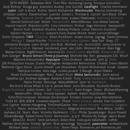
SETH WEBER
Sebastian Witt
Tom Pike
Kenleung Leung
Enrique Gonzalez
Zack Bishop
Rouge guy
brandon dudley
Joel Gordils
GadFlight
Charles Herrmann
Justin
LvH
K Anon
Richie
Karim Mohamed
Weichnudel
Marcus Grennborg
christian cuttino
DaveHuman
juanito
Johan L
Theresa A. Carroll
Iain Black
Einarr
Volatility
Stephen Smith
joshy west xoxo
Łukasz Pawłowski
Anthony Dilmore
Daniel Schmid Leal
Steele
Nitrosimi96
ANonEMoose
Gun Metal Games
macoll macoll
Brandon Joffe
Cory robertson
Ember
Sage Himeros
Sweeper3D
Bruno Yudi
Daddios Studios
Aleksey Pollack
Lotus
Fabrizio Guidotti
Esbern Hansen
ran nie
Justper's Furry Avatar World
Kevin LomondDesign
Victor Ghyssens
749R
CGautos
Kevin Anderson
dusan tomas
Jegregg
Travis Lemieux
Philipp T
David Pulcifer
Thomas Elliott
John Gutwin
Sara Tarr
Shay
CT
Jermaine Bouyea
Liam Smyth
Jim Bob
Michael Loh
doctor25th
Larry Jenkins
sv
Andrew Lamb
Hamad
rendered_pixel
der_mihi
Worked Wood
Alan Figg
Matias Dubos
BigWhiteLion
Karolina En
David Curiel
alec1025
BeepCodeMusic
Ben Granger
Bruno Simon (Three.js Journey)
Michelle Ma
Ben
glassapple 325
Woof
Maxime Detournière
Rayscaper
Chris Dickson
idkdude
성익 김
Piotr
JSR Production house
Dustin Pettegrew
Alessandro Mennonna
Onalist
Devin Martin
Mehmet Oguz Derin
Quinn Kowitt
Lee Stranahan
Robert Whitehead
kocat
Grawlix
Hampus Linden
Alex Vega
orestis picard
S Waugh
Arjen Plakke
Noah Kollmannsberger
Niko
Austin Root
Misha Samorodin
Zach wood
Tabatha Lyn
Andrew Sprague
Karsten Eckelt
Tony
VolkEnVaderland
Raizzer47
Pablo Portal
Viktoriya
MisterBKWolf
שי יעקוב
DerHitsch
We Don't Know What A Car Is
James Patel
Joeri Woudstra
Rochelle Bricker
Bojan Rončević
Justin Green
Sof
Hope Hackett
Sven Kröger
Dejvo
JRichardGaming
fatalmuffin
Sharp
movies byevan
Ayleen
Adam Hutchinson
Neet
EchoTheComposer
Andreas Stockmayer
Ernesto Gomez
Joep Meindertsma
Todd KS
景琦 张景琦
trowelandspade
Phase
Colin Lohaus
atoves
Dan Goddard
Loo Cypher
Adrian Haugseng
TheSmallGacha
trvr
Jacob Hooper
Gaetano Gargano
민희 이
Flavio
Artmachiner
Remy Ponso
Magnús Antonsson
Ben Milius
Griffin
rayhaan.3d
Skyro
Rain
Violetta Radkevich
Chris
Philip Spiessberger
Bryce Powell
BladedBadge
Rafael Perez-Torro
Nemnomi
おるす
Photini By Design
Jason Buier
AblazZe
Rom1
Serin Jameson
Aden Bise
nobuyuki takahashi
ruffles
Nathan Stoltzfoos
Freddy Sghetti
Nick Jainschigg
Siyouardi
passivestar
sirdeadduke
Michael Sasse
Jackson Quinn Gray
Steve Teeps
Romanov_art Romanov_art