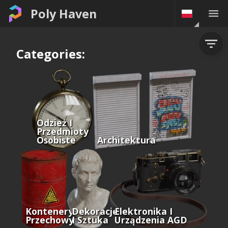
Poly Haven
Categories:
Odzież I
Przedmioty
Osobiste
Architektura
Kontenery I
Dekoracje
Elektronika I
Przechowywanie
I Sztuka
Urządzenia AGD