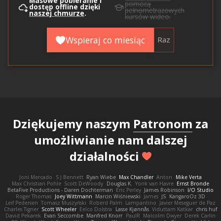
Masowe pobieranie i
pomocą
dostęp offline dzięki
pełnometrażowych
naszej chmurze
.
kursów wideo.
Wspieraj co miesiąc
Raz
Dziękujemy naszym
Patronom
za
umożliwianie nam dalszej
działalności
Joni Mercado
S J Bennett
Ryan Wiebe
Max Chandler
Anton
Mike Verta
Max Christian Pohle
Scott DeWoody
Douglas K.
Yorik van Havre
Ernst Bronde
BetaFive Productions - Daren Dochterman
Eric Perley
James Robinson
I/O Studio
Roger Thomas
Joey Wittmann
Marcin Wiśniewski
James
JS
KangaroOz 3D
Leif Pedersen
Tomasz Muszyński
Roberd Palm
Lampantino
Javier Meseguer de Paz
Charles Tigner
Scott Wheeler
Eelco Dolstra
Lasse Kjønnås
Viduttam Katkar
chris huf
David Pekarek
Evan Seccombe
Manfred Knorr
PaulR
Malcolm Dwyer
Derek Carlin