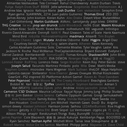
Almantas Vasiliauskas
Tess Cornwall
Rahul Chandwaney
Austin Durban
Travis
Yuliya
Ralph Does Stuff
EEEEE
Jelle sahmkow
Scopitones
Brad Mellesmoen
A J
Andrew Islas
Ignacio
Kalliope Marie
Josh Dunfee
Gen
viviisection
Seraphin Ernst
Ryan game
SLAWWNN_ 2214
Juan pablo Gutierrez
Thomas Elrod
ZED ZED
James Abney
John kivinen
Kieran Kuhn
Alec Drake
Desert Viber
MutantMike
Carl Glittenberg
Martin Guldbaek
AVAinc.
Lariotjandy
papi bless
DRKRM
THG Creative
lia wu
joop van drunick
Julie Woodcock
nic96
Dzät
Maxim Krioukov
Furkan Kirac
Scott North
Reese Moore
nofreelunch 100
vagueish
Infinitipo
Riverin David-Alexandre
DennyB
NAN YI
Paul Gleason
Tales of Scale
Hank Kaamura
Mind Bird
robzilla
HonorableHoplite
madmacx
AlisserB
Tim Boylan
Braulio Chavez
Logan
Wutata
Andrew Osborne
Rafal
Higgins
Angel Diaz
Courtney Xenith
Francky Tang
salem shams
Alheren
Kevin Kennedy
Carlos Abraham Gutiérrez Solis
Clemente Miralles
Tyler Vaughn
Laster
Kris
Jackson N. Rocha
Paul McManus
TheCaptainAmerica
Bryant Bennett
Evelyne I
Dániel Zarándi
BenYanken69
SomeGuyBS
Tomas Kiniulis
ShadowolfVFX
John Britti
Jack Quinn
Beth
Ebi3D
RVA DEMON
Niranjan Raghu
경문 서
Flagg3D
Lonnon Foster
Rolf Frey
Lorenzo Festa
Sergei Krutihin
Kevin Roy
Peter Balicki
steve
Joseph Salud
Facundo Martinez Pintado
polo
Mila
Dewi
Matt's Media
Stephen Grimm
microdee
Hans Wegener
Mark Sullivan
theLOF
Maya Halphon
szabolcs csaszar
Stellarator
Now Eleanor
Денис Оницев
Michał Roszkowski
GearGrit - PS2 inspired 3D Platformer Action Game!
Raven Ai
Thor Davidsen
Peter Pejanović
Hope Moore
EK
The Creaky Floorboard
Beachglass Gardens
Bobbit M.
Karl
敦智 紀
Tjoffex
Levent Göçer
Szymon Kaniewski
Adrian S
Mat (M5X11)
Izabella Dębek
john
Andrew
Alexis Lazootin
Jonas Trost
Cameron 'CSD' Dickson
Maurice LeDoux
Fayçal Njoya
Jimmy Jung
Phillip Studans
준현 이
Jorn Bakker
Lloros Sarano
Caffeine Oppsum Games
Giorgi Samukashvili
Alex Tsiskarishvili
Family Rislov
Shiny
Vonda Marquez
Matt Sweda
Ina
Ben Houston
DeeEmmCee
Jim Mitchell
Hamish Gawn
DocD
Bu
Angelie
simon dewey
Alastair Johnson
Harrison Jones
Saihou
LEDAfterBurners
Roe Hughes
Simon
getzity
K.O Tsitra Eht
Brett Seipel
Liz Vermoesen
cryptic pk
PJ
quig
Allison Philips
anaptr
RenAzuma's Things
Risky_Bunny98
EndyArts
Mone Ane
James Paynter
Cole Blazevich
家維 張
Jakub Kukuryk
Kemberlyn Pegus
BOOSTED UK
Ryan Sanchez
Nathan Apffel
Mitchell Winn
Tania
Ieva Straupmane
金 康
Robert Marino
Victor De los Santos
Manfred
Philipp Jainz
Марина Ск
Dave Child