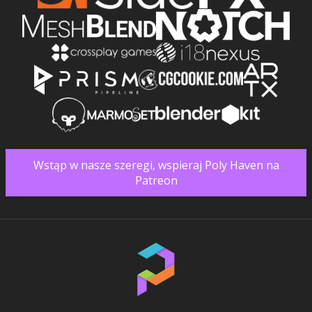
Wstąp w nasze szeregi, wspieraj Poly Haven na
Patreon