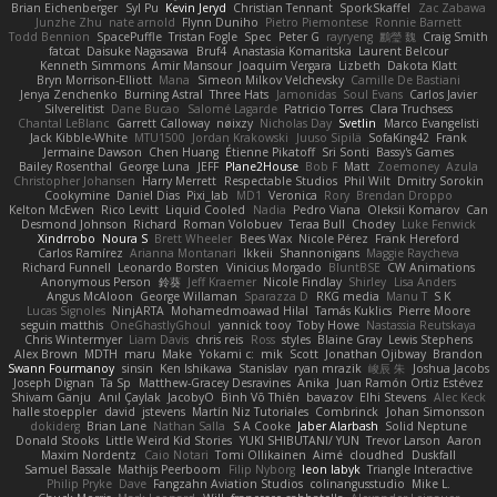
Brian Eichenberger
Syl Pu
Kevin Jeryd
Christian Tennant
SporkSkaffel
Zac Zabawa
Junzhe Zhu
nate arnold
Flynn Duniho
Pietro Piemontese
Ronnie Barnett
Todd Bennion
SpacePuffle
Tristan Fogle
Spec
Peter G
rayryeng
鸝瑩 魏
Craig Smith
fatcat
Daisuke Nagasawa
Bruf4
Anastasia Komaritska
Laurent Belcour
Kenneth Simmons
Amir Mansour
Joaquim Vergara
Lizbeth
Dakota Klatt
Bryn Morrison-Elliott
Mana
Simeon Milkov Velchevsky
Camille De Bastiani
Jenya Zenchenko
Burning Astral
Three Hats
Jamonidas
Soul Evans
Carlos Javier
Silverelitist
Dane Bucao
Salomé Lagarde
Patricio Torres
Clara Truchsess
Chantal LeBlanc
Garrett Calloway
nøixzy
Nicholas Day
Svetlin
Marco Evangelisti
Jack Kibble-White
MTU1500
Jordan Krakowski
Juuso Sipilä
SofaKing42
Frank
Jermaine Dawson
Chen Huang
Étienne Pikatoff
Sri Sonti
Bassy's Games
Bailey Rosenthal
George Luna
JEFF
Plane2House
Bob F
Matt
Zoemoney
Azula
Christopher Johansen
Harry Merrett
Respectable Studios
Phil Wilt
Dmitry Sorokin
Cookymine
Daniel Dias
Pixi_lab
MD1
Veronica
Rory
Brendan Droppo
Kelton McEwen
Rico Levitt
Liquid Cooled
Nadia
Pedro Viana
Oleksii Komarov
Can
Desmond Johnson
Richard
Roman Volobuev
Teraa Bull
Chodey
Luke Fenwick
Xindrrobo
Noura S
Brett Wheeler
Bees Wax
Nicole Pérez
Frank Hereford
Carlos Ramírez
Arianna Montanari
Ikkeii
Shannonigans
Maggie Raycheva
Richard Funnell
Leonardo Borsten
Vinicius Morgado
BluntBSE
CW Animations
Anonymous Person
鈴葵
Jeff Kraemer
Nicole Findlay
Shirley
Lisa Anders
Angus McAloon
George Willaman
Sparazza D
RKG media
Manu T
S K
Lucas Signoles
NinjARTA
Mohamedmoawad Hilal
Tamás Kuklics
Pierre Moore
seguin matthis
OneGhastlyGhoul
yannick tooy
Toby Howe
Nastassia Reutskaya
Chris Wintermyer
Liam Davis
chris reis
Ross
styles
Blaine Gray
Lewis Stephens
Alex Brown
MDTH
maru
Make
Yokami c:
mik
Scott
Jonathan Ojibway
Brandon
Swann Fourmanoy
sinsin
Ken Ishikawa
Stanislav
ryan mrazik
峻辰 朱
Joshua Jacobs
Joseph Dignan
Ta Sp
Matthew-Gracey Desravines
Anika
Juan Ramón Ortiz Estévez
Shivam Ganju
Anıl Çaylak
JacobyO
Bình Võ Thiên
bavazov
Elhi Stevens
Alec Keck
halle stoeppler
david
jstevens
Martín Niz Tutoriales
Combrinck
Johan Simonsson
dokiderg
Brian Lane
Nathan Salla
S A Cooke
Jaber Alarbash
Solid Neptune
Donald Stooks
Little Weird Kid Stories
YUKI SHIBUTANI/ YUN
Trevor Larson
Aaron
Maxim Nordentz
Caio Notari
Tomi Ollikainen
Aimé
cloudhed
Duskfall
Samuel Bassale
Mathijs Peerboom
Filip Nyborg
leon labyk
Triangle Interactive
Philip Pryke
Dave
Fangzahn Aviation Studios
colinangusstudio
Mike L.