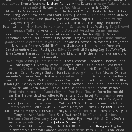
paul paviot
Emma Reynolds
Michael Rampe
Anna Kasunic
mleczyk
Valeria Rosales
ZerozenSFM
tbycae
Chloe Kiso
Alastair JL
chen li
OOPS!
Alessandro & Riccardo Lazzarin
Wilhelm Nylund
Michael Bertin
Michael Stetler
Yashi Zeng
Jacob Schelbert
Malignant
Hardy
J
Moritz S.
Chihirios
Ethan Mulwee
Jonathan Correa
Rose
Jhon Magdalena
Aisha Harper
Fuji
Rupert Eveleigh
JaaySweeney
Andrei Tabone
Ruslana Dutchak
Allen Partridge
EpsilonCG
Peter Jessiman
Nikki Navaille
komito
emil
Saintetixx
Zhou Weitong
Tony Elwood
Sprague Williams
FeroshGirlSims
Worawut Pongchen
Daniel Jennings
Joshua Conard
Mike Dyer
Jeremy Fukunaga
Rockie Hoerter
鸿彬 邱
Gabriel Brenne
Carmine Ciccone
Paul Shewan
luke gentile
Lux_Fox
azbeaupre
Binsei Numao
Quade Zaban
Aleksandra Davydenko
Benjamin Newman
Kumatora
Liam Jordan
Masanyao
Andreas Gohl
TheThomasTrainzUser
Line Ulv
John Dreessen
David Valentine
Edson Rodriguez
Dávid Borsodi
Lil Sleeping Bag
SubToMyYTplz
Bryn Couser
HanaYou
Hakar Kerarmor
Elric Chen
Michelle Hironaka
Yandong
Supachai Chanarittichai
Leonard Rio
Ben Seaman
Axis Design Studio | Elliott Benjamin
Steve Clements
Gordon S
Thomas Deisz
William Bergen II
Slompy
yotpak
Morgan
Ximo Llopis Barber
Piero Perez
Anthony Simuel
astroblur
Erik Miller
Fred Vollmer
Jeff Kissel
Martin Býšek
Jonathan Caron-Roberge
Gaston
Jose Luis
seryong kim
till toe
Nicolas Ocheda
Clemente Gonzalez
Sean McSharry
Jack Palmstrom
John Daineusaure
Bas Peeters
Sascha Donie
Marvin W Parker
Patrick
Zach Ball
Isaac
katren wood
Deek_Blue
Jason Eyre
Bradley Wilson
Cathy W
Dennis Torosyan
Brian Dolan
Cameron Koch
Xavier Caliz
Zach Robyn
Fizzle
Lukas Ess
andrea cerini
Keerthi Pachala
Benjamin Learmonth
Claudia Toyama
Von Piper Flowers
Søren Rosendahl
Van Den Heuvel Matthew
Alberto Ferrer Lara
Edo Salvej
Pzit
✧ 𝔪𝔞𝔯𝔦 ✧
eeee
Aurora Nights Studio
Dougal Henken
Attila Malarik
uujann
D1REW00F
Ryan Dunn
mura
Jose Espinoza
iiiimmmm
Matthias LN
SteelDriver
Henri49
Solid Jake
Ricardo Negrete
Саша Ячмень
Solacen
Martynas Gurskas
PlaytestDS
Aren
Paul R LeBlanc
vikky
sepehr sabour
Silly Killy
Benoît Texier
Matthew Jeffs
Kelly Port
Tony Johnson
Sadie J. Foxx
SilentWatcher28
Jose Francisco Martinez
The Name Brand Company
Bouillard
Patrick Ryan
Keu
皓欽 涂
Chris DeVere
Foxokles
garzatron
cyclump
Joshua Dunfee
Giulio Chiaramonte
John Doe
Mornè Blake
Mateusz Relinger
Elia ALMALIKI
JC
uiiunan
Rongina
DigiTaco
Thierwaechter
Francois Gandon
Aaron Mceachern
kath
AREA 6
Alan Farkas