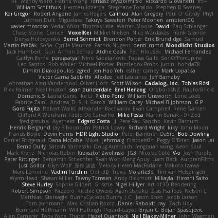
RF
Wendy Ward
Fianna Wong
Tomasz Wyszolmirski
Riccardo Giovanetti
fr54
William Schilthuis
Herman Idzerda
Stephane Toraldo
Stephen D Swaney
Kai Gregor
Robert Angone
James Rogers
Calinou
Alan Gregory
Paul O' Grady
Phyl
Luthien Dulk
Miguelaxa
Takuya Sawatari
Peter Moonen
ambientCG
xavier moscoso
Vedat Afuzi
Thomas Lisle
Warren Moore
David
Zaq Schlanger
Chase Stone
Conicer
VoxelKei
Mikkel Nielsen
Nico Wardakas
Frank Grande
Denys Holovyanko
Bernd Schmidt
Brendon Porter
Erik Brundidge
Samuel
Martin Pražák
Sofia
Cyrille Maurice
Patrick Nugent
penti_mmd
Mondlicht Studios
Jack Humbert
Gun
Arman Sernaz
Atdhe Gashi
Petr Hloušek
Michael Fernandez
Caitlyn Byrne
paragsatyal
Nino Kapetanovic
Tobias Gallé
SonOfPorcupine
Leo Santos
Rob Waller
Michael Porter
Puzzlebox Props
Justin
honda78
Dimitri Diakopoulos
zgred
Jen Hao Yeh
esther carney
Mark Lopatka
Victor Gama Sabbithi
Alexlee
Jed Laurance
Jeff Barnaby
Johnathan Alan Vanderpool
Oliver Hotz
Scott Wilson
Cadalog, Inc.
Tobias Rösli
Rick Palmer
Neal Huston
sean dunderdale
Erel Herzog
OroborosNZ
RaptorBricks
Domenic S
Laura Ganis
Ike Li
Pietro Ponti
William Unsworth
Lorie Loeb
Fabrice Zaini
Andrew_D
R.H. García
William Carey
Michael B Johnson
G.P
Goro Fujita
Robert Wallis
Alexander Bachvarov
Evan Campbell
Rene Gansen
Clifford A Worsham
Fábio De Carvalho
Mike Festa
Martin Banak - Dr Zed
fred gissubel
Ayetheist
Edgard Costa
JJ
Pere Pau Sancho
Kevin Barnum
Henrik Berglund
Jay Piboontum
Patrick Lowry
Richard Wright
kiky
John Moon
Francis Boyle
Devin Harris
HDR Light Studio
Peter Baintner
Da5id
Bob Dowling
Daniel Fitzgerald
Dana McCabe
Miket
jehrmaig
f1rstpers0n
Peggy O'Brien
Jason Lai
Bernd Dully
Satoshi Yamasaki
Doug Auerbach
fengquan wang
Aeon Soul
Mark Krenz
Nicholas Rubin
Krzysztof Zwolinski
JG3
Nicolas Côté
V-o
Josh Purple
Peter Rittinger
Benjamin Schechter
Ryan Won-Meng Apuy
Liam Beck
AuroranFilms
Just Gollor
Glyn Wolf
亮作 淡波
Melody Helen MacFarlane
Makoto Izawa
Marc Lemoine
Vadim Turchin
Odin3D
Travis
Moiarte3d
Tim van Helsdingen
WyrmHead
Shawn Miller
Tawny Tomsen
Andy Hickmott
Mikayla
Hiroshi Saito
Steve Hurley
Sophie Gilbert
Grische
Nigel Hillyer
Art of 3D Rendering
Robert Simpson
Nizzero
Ritchie Owens
Agon Ushaku
Zisis Psalidas
Nelson C
Matthias
Stareagle
BunnyCyclops Bunny
J.C.
Jason Scott
Jacob Larson
Tom Jachmann
Max
Cristian Rocco
Daniel Raboldt
ray
Zach Hoy
Bernhard Hoffmann
Will Hattingh
Perard-Gayot
Bryan C
Bojan Spasojevic
Alan Camerer
Toby Yoda
Thater
Hazel Quantock
Neil Blakey-Milner
John Wagman