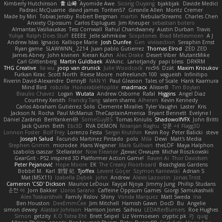
Kimberly Hutchinson
貴 山崎
Ayomide Awe
Sicong Ouyang
bjakbjak
Davide Medici
Padraic McQuarrie
david james
Toriten57
Ginsnile Allen
Moritz Cremer
Made by Miri
Tobias Jensby
Robert Bergman
martin
NebularStreams
Charles Chen
Anxiety Opossum
Carlos Esplugues
Jim Kneuper
sebastian botero
Almantas Vasiliauskas
Tess Cornwall
Rahul Chandwaney
Austin Durban
Travis
Yuliya
Ralph Does Stuff
EEEEE
Jelle sahmkow
Scopitones
Brad Mellesmoen
A J
Andrew Islas
Ignacio
Kalliope Marie
Josh Dunfee
Gen
viviisection
Seraphin Ernst
Ryan game
SLAWWNN_ 2214
Juan pablo Gutierrez
Thomas Elrod
ZED ZED
James Abney
John kivinen
Kieran Kuhn
Alec Drake
Desert Viber
MutantMike
Carl Glittenberg
Martin Guldbaek
AVAinc.
Lariotjandy
papi bless
DRKRM
THG Creative
lia wu
joop van drunick
Julie Woodcock
nic96
Dzät
Maxim Krioukov
Furkan Kirac
Scott North
Reese Moore
nofreelunch 100
vagueish
Infinitipo
Riverin David-Alexandre
DennyB
NAN YI
Paul Gleason
Tales of Scale
Hank Kaamura
Mind Bird
robzilla
HonorableHoplite
madmacx
AlisserB
Tim Boylan
Braulio Chavez
Logan
Wutata
Andrew Osborne
Rafal
Higgins
Angel Diaz
Courtney Xenith
Francky Tang
salem shams
Alheren
Kevin Kennedy
Carlos Abraham Gutiérrez Solis
Clemente Miralles
Tyler Vaughn
Laster
Kris
Jackson N. Rocha
Paul McManus
TheCaptainAmerica
Bryant Bennett
Evelyne I
Dániel Zarándi
BenYanken69
SomeGuyBS
Tomas Kiniulis
ShadowolfVFX
John Britti
Jack Quinn
Beth
Ebi3D
RVA DEMON
Niranjan Raghu
경문 서
Flagg3D
Lonnon Foster
Rolf Frey
Lorenzo Festa
Sergei Krutihin
Kevin Roy
Peter Balicki
steve
Joseph Salud
Facundo Martinez Pintado
polo
Mila
Dewi
Matt's Media
Stephen Grimm
microdee
Hans Wegener
Mark Sullivan
theLOF
Maya Halphon
szabolcs csaszar
Stellarator
Now Eleanor
Денис Оницев
Michał Roszkowski
GearGrit - PS2 inspired 3D Platformer Action Game!
Raven Ai
Thor Davidsen
Peter Pejanović
Hope Moore
EK
The Creaky Floorboard
Beachglass Gardens
Bobbit M.
Karl
敦智 紀
Tjoffex
Levent Göçer
Szymon Kaniewski
Adrian S
Mat (M5X11)
Izabella Dębek
john
Andrew
Alexis Lazootin
Jonas Trost
Cameron 'CSD' Dickson
Maurice LeDoux
Fayçal Njoya
Jimmy Jung
Phillip Studans
준현 이
Jorn Bakker
Lloros Sarano
Caffeine Oppsum Games
Giorgi Samukashvili
Alex Tsiskarishvili
Family Rislov
Shiny
Vonda Marquez
Matt Sweda
Ina
Ben Houston
DeeEmmCee
Jim Mitchell
Hamish Gawn
DocD
Bu
Angelie
simon dewey
Alastair Johnson
Harrison Jones
Saihou
LEDAfterBurners
Roe Hughes
Simon
getzity
K.O Tsitra Eht
Brett Seipel
Liz Vermoesen
cryptic pk
PJ
quig