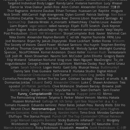
Targeted Individual Body Logger
Randy Lane
melanie hamilton
Lucy
Weasel
Elanor la
Vova Diakur
Jaden Rosi
Alon Cohen
Alexander October
文謙 許
Thor Ragnaros
Antoine Daubas
Ethan Tomaso
huaxuan Lei
Raptite
mogura
Nick Smith
AMcCarroll
high strangeness
Dylan Gorrell
Patrick Stallings
Neil Baker
ElUltimo DeLaFila
Yousick
Sankaku Bear
Dennis Libon
Reymeld Santiago
AJ
FacinusChip
Dakota Wreski
n_morcatti
killswitchkay
Charles Louie
Avaister
Liam Bryant
sagar sasson
rafael naranjo
Elijah
ELITE Scratch
Zack Kepner
Justin Rogow
Andre Labuschagne
lily ren
maxime vandecasteele
Vasyl Vasyliv
Post Production
Zbob
VW Winterstein
StorysComplete
Bob
Xavier
Mehmet Can
Nika Domi
Alexander Rayner-Barcelli
C
xd Idk
Hajime Tsunoda
FRNL Lou
Joel Montano
Bryan Hy
Jakub Zbyszynski
River Lockhart
Stefan Florea
MStorm
The Society of Visions
David Power
Michael Santoro
thu huynh
Stephen Bentley
I_ViceRoy
Thomas Granger
bloli loli
Takashi M.
Melody Spiker
Midnight Gunship
Spencer_
NicoPOWAAA
Kornel Anderson
Dixon Keller
Keenan Rush
Venkataram
LLB
Josh W.
Kevin Showman
Naomi Soh
McCoder
John Elliotte
Gregory Basile
Filip Wieland
Sebastian Norlund
blog cruvi
Marc Nguyen
MaxDezignz
Tic_cle
nogutidaisuke
George Dvorak
Haris Lattirom
Matthew Daday
Paul
Kamil Uriasz
Lirian
Sarah Schrock
Logan Hertz
Gaël Gilly
Musical Nexus
Buttmunky1
Danny Sale
Elias Guevara
Kathreena B
Huitaka Studio
Digital Abbot
Aleksandr Chebotariov
Cole Turner
John Kevin Ong
JonDo
Filip
Cornellus Pendrahgon
Striker The Fox
Lale
Gökhan Sazdağı
Steve-0
el smells
丸 黒
Domantas Jokšas
Eduard
EvilQ
Alexander Olesen
Luke C
Shawn Anderson
Tess
opostol
Jiří Ptáček
JamTarts
Clive McKenzie
Shabeen Barzey - Browne
Josh
Martin Bailey
Espen
Princess
SiryuSama
Kelu
Sean Derham
Sam Fowler
Funny_ Compilation69
htai wu
Nadia
Pupper
John KD
Mimic
The Remodeling Veteran
Talyana S
Parker
Mister Venom
Markku Hakala
Hussien Mohamed
Gaforga VK
Ich Simp
cyril faia
Nipper1er
ふぇ えっ
Tomato Huwaidi
Eduardo ramirez
Peter Bates
Jediah Pesu
Randy Wells
Eilir Ho
Mrunit Churi
Necromantique
Nikki Balsem
Render House
John Hughes
James Gonzales
Cristi Vanderburg
Kaeden Hahn
Timo Erick
Miroslav Šamánek
EfulTopo
The Starius Project
Punch UP: The Top Contender! Official Patreon
Jorge Manuel Cappello Barreto
Sticky Buttons
iiiFahad7
재우 김
Morgsley
Workbench
wegu1
TheHappyElite
Duane Strickland
DC Kasundra
Ross
Marcin Anyszkiewicz
Ricky Robinson
Elizabeth
moot1n
Scott Fredrickson
仁 小野