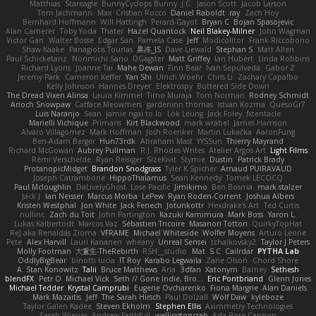
Matthias
Stareagle
BunnyCyclops Bunny
J.C.
Jason Scott
Jacob Larson
Tom Jachmann
Max
Cristian Rocco
Daniel Raboldt
ray
Zach Hoy
Bernhard Hoffmann
Will Hattingh
Perard-Gayot
Bryan C
Bojan Spasojevic
Alan Camerer
Toby Yoda
Thater
Hazel Quantock
Neil Blakey-Milner
John Wagman
Victor Gan
Walter Bosse
Edgar San
Pamela Case
Jeff
Modicolitor
Frank Riccobono
Shaw Kaake
Panagiotis Tourlas
果冻_JS
Dave Liewald
Stephan S
Matt Allen
Paul Schicketanz
Norimichi Sano
DGagster
Matt Griffey
Ian Hubert
Linda Robbins
Richard Lyons
Joanne Tai
Mahe Dewan
Finn Bear
Ivan Sepulveda
Gabor Z
Jeremy Park
Cameron Keffer
Yan Shi
Ulrich Woehr
Chris Li
Zachary Capalbo
Kelly Johnson
Hannes Dreyer
Elektrospy
Buttered Side Down
The Dread Vixen Alinsa
Laura Kimmel
Timo Muraja
Tom Norman
Rodney Schmidt
Arioch Snowpaw
Catface Meowmers
gardeninn thomas
Istvan Kozma
QuesoGr7
Luis Naranjo
Sean
jamie ngai to lo
Lök Leung
Jack Foley
fxtentacle
Marielli Vichique
Primaris
Kirt Blackwood
mark wrabel
James Harrison
Alvaro Villagomez
Mark Hoffman
Josh Roenker
Martin Lukačka
AaronFung
Ben-Adam Berger
Hun73rdk
Abraham Mast
YYSSun
Thierry Mayrand
Richard McGowan
Aubrey Pullman
R.J. Rhodes Writes
Atelier Argos Art
Light Films
Rémi Verschelde
Ryan Reisiger
SizeKivit
Stymie
Dustin
Patrick Brady
ProtanopicMidget
Brandon Snodgrass
Tyler K Spicher
Arnaud PUIRAVAUD
Joseph Catrambone
HippoThalamus
Sean Kennedy
Tomek LECOCQ
Paul Mcloughlin
DaLivelyGhost
Lose Pacific
Jimikimo
Ben Bosma
mark stalzer
Jack J
Ian Neisser
Marcus Morba
LePew
Ryan Roden-Corrent
Joshua Albers
Kristen Westphal
Jon White
Jack Fenech
Jotunkottr
Hexdrake's Art
Ted Curtis
nullinc
Zach du Toit
John Partington
Kazuki Kamimura
Mark Boss
Yaron L.
Lukas Kalbertodt
Marcos Vaz
Sébastien Tricoire
Masanori Tottori
QuirkyTopHat
ReJ aka Renaldas Zioma
VFRAME
Michael Whiteside
Wolfer Moyens
Arturo Leone
Pete
Alex Harvill
Lauri Kananen
wheany
Unreal Sensei
tchaikovsky2
Taylor J Peters
Molly Footman
大重生-TheRebirth
RSH__studio
Mat
S C
Cailrdar
PYTHA Lab
OddlyBigBear
binotti lucia
IT Roy
Karabo Legwaila
Zane Olson
Chord Shore
A. Stan Konowitz
Talii
Bruce Matthews
Aria
3dfan
Xatonym
Barney
Sethesh
blendFX
Petr O
Michael Vick
Seth // Gone Indie, Bro...
Eric Pontbriand
Glenn Jones
Michael Tedder
Krystal Camprubi
Eugene Ovcharenko
Fiona Margrie
Alan Daniels
Mark Mazaitis
Jeff
The Sarah Hirsch
Paul Dolzall
Wolf Daw
kyleboze
Taylor Galen Kadee
Steven Ekholm
Stephen Ellis
Aximmetry Technologies
Sarah Wiener
Andrew Faithfull
wellingtoncrab
Ada Rose Cannon