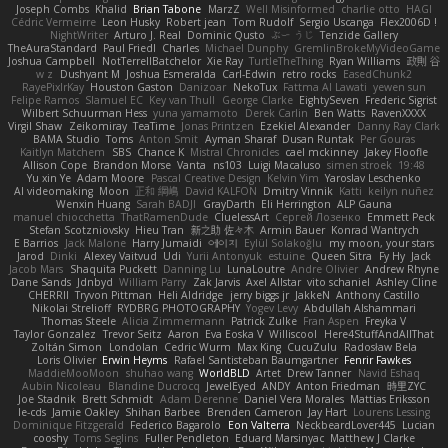
Joseph Combs
Khalid
Brian Tabone
MarzZ
Well Misinformed
charlie otto
HAGI
Cédric Vermeirre
Leon Husky
Robert jean
Tom Rudolf
Sergio Uscanga
Flex2006D !
NightWriter
Arturo J. Real
Dominic Qusto
ぶー うじ
Tenzide Gallery
TheAuraStandard
Paul Friedl
Charles
Michael Dunphy
GremlinBrokeMyVideoGame
Joshua Campbell
NotTerrellBatchelor
Xie Ray
TurtleTheThing
Ryan Williams
政則 谷
w z
Dushyant M
Joshua Esmeralda
Carl-Edwin
retro rocks
EasedChunk2
RayePixlrKay
Houston Gaston
Danizoar
NekoTux
Fattma Al Lawati
yewen sun
Felipe Ramos
Slamuel EC
Key van Thull
George Clarke
EightySeven
Frederic Sigrist
Wilbert Schuurman Hess
yuna yamamoto
Derek Carlin
Ben Watts
RavenXXXX
Virgil Shaw
Zeikomiray
TeaTime
Jonas Printzen
Ezekiel Alexander
Danny Ray Clark
BAMA Studio
Toms
Anton Smit
Ayman Sharaf
Dusan Runtak
Per Gouras
Kaitlyn Matchem
SBS
Chance K
Mistral Chronicles
cael mckinney
Jakey Floofle
Allison Cope
Brandon Morse
Vanta
ns103
Luigi Macaluso
simen stroek
19:48
Yu xin Ye
Adam Moore
Pascal Creative Design
Kelvin Yim
Yaroslav Leschenko
AI videomaking
Moon
正和 綱嶋
David KALFON
Dmitry Vinnik
Katti
keilyn nuñez
Wenxin Huang
Sarah BADJI
GrayDarth
Eli Herrington
ALP Gauna
manuel chiocchetta
ThatRamenDude
CluelessArt
Cергей Лозенко
Emmett Peck
Stefan Scotzniovsky
Hieu Tran
新之助 佐々木
Armin Bauer
Konrad Wantrych
E Barrios
Jack Malone
Harry Jumaidi
에이지
Eylül Solakoğlu
my moon, your stars
Jarod
Dinki
Alexey Vaitvud
Udi
Yurii Antonyuk
estuine
Queen Sitra
Fy Hy
Jack
Jacob Mars
Shaquita Puckett
Danning Lu
LunaLoutre
Andre Olivier
Andrew Rhyne
Dane Sands
Jdnbyd
William Parry
Zak Jarvis
Axel Allstar
vito schaniel
Ashley Cline
CHERRII
Tryvon Pittman
Heli Aldridge
jerry biggs jr
JakkeN
Anthony Castillo
Nikolai Strelioff
RYDBRG PHOTOGRAPHY
Yogev Levy
Abdullah Alshammari
Thomas Steele
Alicia Zimmermann
Patrick Zulke
Fran Aspen
Freyka V
Taylor Gonzalez
Trevor Seitz
Aaron
Eva Eoska V
Williscool
Here4StuffAndAllThat
Zoltán Simon
Londolan
Cedric Wurm
Max King
CucuZulu
Radosław Bela
Loris Olivier
Erwin Heyms
Rafael Santisteban Baumgartner
Fenrir Fawkes
MaddieMooMoon
shuhao wang
WorldBLD
Artet
Drew Tanner
Navid Eshaq
Aubin Nicoleau
Blandine Ducrocq
JewelEyed
ANDY
Anton Friedman
時里ZYC
Joe Stadnik
Brett Schmidt
Adam Derenne
Daniel Vera Morales
Mattias Eriksson
le-cds
Jamie Oakley
Shihan Barbee
Brenden Cameron
Jay Hart
Lourens Lessing
Dominique Fitzgerald
Federico Bagarolo
Eon Valterra
NeckbeardLover445
Lucian
cooshy
Toms Seglins
Fuller Pendleton
Eduard Marsinyac
Matthew J Clarke