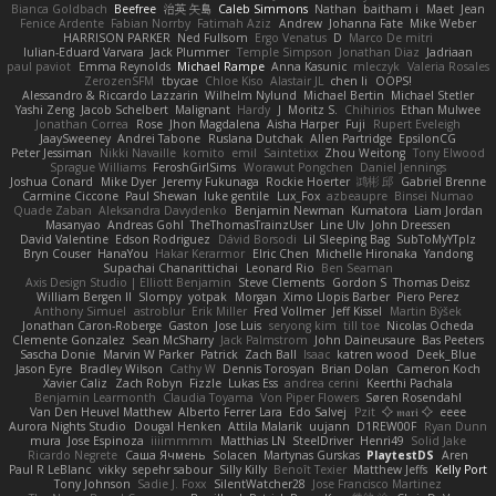
Bianca Goldbach
Beefree
治英 矢島
Caleb Simmons
Nathan
baitham i
Maet
Jean
Fenice Ardente
Fabian Norrby
Fatimah Aziz
Andrew
Johanna Fate
Mike Weber
HARRISON PARKER
Ned Fullsom
Ergo Venatus
D
Marco De mitri
Iulian-Eduard Varvara
Jack Plummer
Temple Simpson
Jonathan Diaz
Jadriaan
paul paviot
Emma Reynolds
Michael Rampe
Anna Kasunic
mleczyk
Valeria Rosales
ZerozenSFM
tbycae
Chloe Kiso
Alastair JL
chen li
OOPS!
Alessandro & Riccardo Lazzarin
Wilhelm Nylund
Michael Bertin
Michael Stetler
Yashi Zeng
Jacob Schelbert
Malignant
Hardy
J
Moritz S.
Chihirios
Ethan Mulwee
Jonathan Correa
Rose
Jhon Magdalena
Aisha Harper
Fuji
Rupert Eveleigh
JaaySweeney
Andrei Tabone
Ruslana Dutchak
Allen Partridge
EpsilonCG
Peter Jessiman
Nikki Navaille
komito
emil
Saintetixx
Zhou Weitong
Tony Elwood
Sprague Williams
FeroshGirlSims
Worawut Pongchen
Daniel Jennings
Joshua Conard
Mike Dyer
Jeremy Fukunaga
Rockie Hoerter
鸿彬 邱
Gabriel Brenne
Carmine Ciccone
Paul Shewan
luke gentile
Lux_Fox
azbeaupre
Binsei Numao
Quade Zaban
Aleksandra Davydenko
Benjamin Newman
Kumatora
Liam Jordan
Masanyao
Andreas Gohl
TheThomasTrainzUser
Line Ulv
John Dreessen
David Valentine
Edson Rodriguez
Dávid Borsodi
Lil Sleeping Bag
SubToMyYTplz
Bryn Couser
HanaYou
Hakar Kerarmor
Elric Chen
Michelle Hironaka
Yandong
Supachai Chanarittichai
Leonard Rio
Ben Seaman
Axis Design Studio | Elliott Benjamin
Steve Clements
Gordon S
Thomas Deisz
William Bergen II
Slompy
yotpak
Morgan
Ximo Llopis Barber
Piero Perez
Anthony Simuel
astroblur
Erik Miller
Fred Vollmer
Jeff Kissel
Martin Býšek
Jonathan Caron-Roberge
Gaston
Jose Luis
seryong kim
till toe
Nicolas Ocheda
Clemente Gonzalez
Sean McSharry
Jack Palmstrom
John Daineusaure
Bas Peeters
Sascha Donie
Marvin W Parker
Patrick
Zach Ball
Isaac
katren wood
Deek_Blue
Jason Eyre
Bradley Wilson
Cathy W
Dennis Torosyan
Brian Dolan
Cameron Koch
Xavier Caliz
Zach Robyn
Fizzle
Lukas Ess
andrea cerini
Keerthi Pachala
Benjamin Learmonth
Claudia Toyama
Von Piper Flowers
Søren Rosendahl
Van Den Heuvel Matthew
Alberto Ferrer Lara
Edo Salvej
Pzit
✧ 𝔪𝔞𝔯𝔦 ✧
eeee
Aurora Nights Studio
Dougal Henken
Attila Malarik
uujann
D1REW00F
Ryan Dunn
mura
Jose Espinoza
iiiimmmm
Matthias LN
SteelDriver
Henri49
Solid Jake
Ricardo Negrete
Саша Ячмень
Solacen
Martynas Gurskas
PlaytestDS
Aren
Paul R LeBlanc
vikky
sepehr sabour
Silly Killy
Benoît Texier
Matthew Jeffs
Kelly Port
Tony Johnson
Sadie J. Foxx
SilentWatcher28
Jose Francisco Martinez