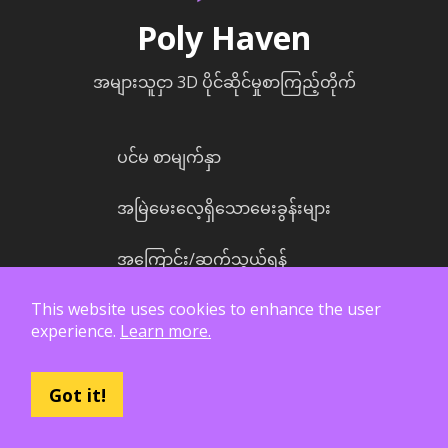
Poly Haven
အများသူငှာ 3D ပိုင်ဆိုင်မှုစာကြည့်တိုက်
ပင်မ စာမျက်နှာ
အမြဲမေးလေ့ရှိသောမေးခွန်းများ
အကြောင်း/ဆက်သွယ်ရန်
This website uses cookies to enhance the user
ဘလော့
experience.
Learn more.
HDRI ကမ္ဘာ့မြေပုံ
Got it!
ပါဝင်ကူညီပါ။