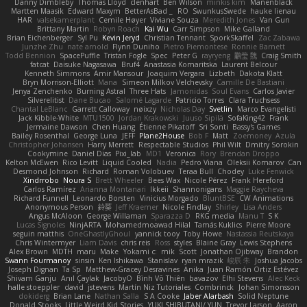
Danny Dimbleby
Thomas Lloyd
clenhart
Ben Wilson
minkis kim
Manenblack
Martten Maasik
Edward Maxym
BetterAsBad _
RO
SwunkusSwede
hauke lienau
HAR
valsekamerplant
Cemile Høyer
Viviane Souza
Meredith Jones
Van Gun
Brittany Martin
Robyn Roach
Kai Wu
Carr Simpson
Mike Galland
Brian Eichenberger
Syl Pu
Kevin Jeryd
Christian Tennant
SporkSkaffel
Zac Zabawa
Junzhe Zhu
nate arnold
Flynn Duniho
Pietro Piemontese
Ronnie Barnett
Todd Bennion
SpacePuffle
Tristan Fogle
Spec
Peter G
rayryeng
鸝瑩 魏
Craig Smith
fatcat
Daisuke Nagasawa
Bruf4
Anastasia Komaritska
Laurent Belcour
Kenneth Simmons
Amir Mansour
Joaquim Vergara
Lizbeth
Dakota Klatt
Bryn Morrison-Elliott
Mana
Simeon Milkov Velchevsky
Camille De Bastiani
Jenya Zenchenko
Burning Astral
Three Hats
Jamonidas
Soul Evans
Carlos Javier
Silverelitist
Dane Bucao
Salomé Lagarde
Patricio Torres
Clara Truchsess
Chantal LeBlanc
Garrett Calloway
nøixzy
Nicholas Day
Svetlin
Marco Evangelisti
Jack Kibble-White
MTU1500
Jordan Krakowski
Juuso Sipilä
SofaKing42
Frank
Jermaine Dawson
Chen Huang
Étienne Pikatoff
Sri Sonti
Bassy's Games
Bailey Rosenthal
George Luna
JEFF
Plane2House
Bob F
Matt
Zoemoney
Azula
Christopher Johansen
Harry Merrett
Respectable Studios
Phil Wilt
Dmitry Sorokin
Cookymine
Daniel Dias
Pixi_lab
MD1
Veronica
Rory
Brendan Droppo
Kelton McEwen
Rico Levitt
Liquid Cooled
Nadia
Pedro Viana
Oleksii Komarov
Can
Desmond Johnson
Richard
Roman Volobuev
Teraa Bull
Chodey
Luke Fenwick
Xindrrobo
Noura S
Brett Wheeler
Bees Wax
Nicole Pérez
Frank Hereford
Carlos Ramírez
Arianna Montanari
Ikkeii
Shannonigans
Maggie Raycheva
Richard Funnell
Leonardo Borsten
Vinicius Morgado
BluntBSE
CW Animations
Anonymous Person
鈴葵
Jeff Kraemer
Nicole Findlay
Shirley
Lisa Anders
Angus McAloon
George Willaman
Sparazza D
RKG media
Manu T
S K
Lucas Signoles
NinjARTA
Mohamedmoawad Hilal
Tamás Kuklics
Pierre Moore
seguin matthis
OneGhastlyGhoul
yannick tooy
Toby Howe
Nastassia Reutskaya
Chris Wintermyer
Liam Davis
chris reis
Ross
styles
Blaine Gray
Lewis Stephens
Alex Brown
MDTH
maru
Make
Yokami c:
mik
Scott
Jonathan Ojibway
Brandon
Swann Fourmanoy
sinsin
Ken Ishikawa
Stanislav
ryan mrazik
峻辰 朱
Joshua Jacobs
Joseph Dignan
Ta Sp
Matthew-Gracey Desravines
Anika
Juan Ramón Ortiz Estévez
Shivam Ganju
Anıl Çaylak
JacobyO
Bình Võ Thiên
bavazov
Elhi Stevens
Alec Keck
halle stoeppler
david
jstevens
Martín Niz Tutoriales
Combrinck
Johan Simonsson
dokiderg
Brian Lane
Nathan Salla
S A Cooke
Jaber Alarbash
Solid Neptune
Donald Stooks
Little Weird Kid Stories
YUKI SHIBUTANI/ YUN
Trevor Larson
Aaron