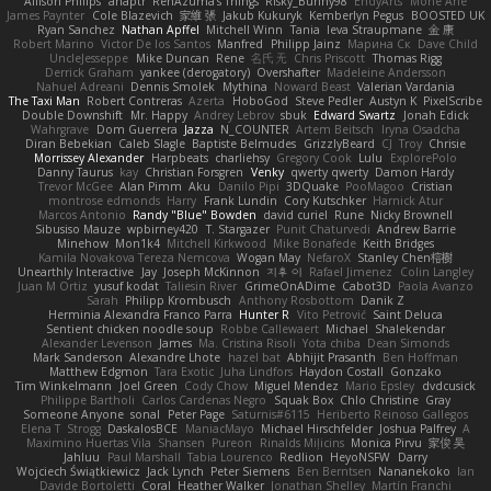
Allison Philips
anaptr
RenAzuma's Things
Risky_Bunny98
EndyArts
Mone Ane
James Paynter
Cole Blazevich
家維 張
Jakub Kukuryk
Kemberlyn Pegus
BOOSTED UK
Ryan Sanchez
Nathan Apffel
Mitchell Winn
Tania
Ieva Straupmane
金 康
Robert Marino
Victor De los Santos
Manfred
Philipp Jainz
Марина Ск
Dave Child
UncleJesseppe
Mike Duncan
Rene
名氏 无
Chris Priscott
Thomas Rigg
Derrick Graham
yankee (derogatory)
Overshafter
Madeleine Andersson
Nahuel Adreani
Dennis Smolek
Mythina
Noward Beast
Valerian Vardania
The Taxi Man
Robert Contreras
Azerta
HoboGod
Steve Pedler
Austyn K
PixelScribe
Double Downshift
Mr. Happy
Andrey Lebrov
sbuk
Edward Swartz
Jonah Edick
Wahrgrave
Dom Guerrera
Jazza
N_COUNTER
Artem Beitsch
Iryna Osadcha
Diran Bebekian
Caleb Slagle
Baptiste Belmudes
GrizzlyBeard
CJ
Troy
Chrisie
Morrissey Alexander
Harpbeats
charliehsy
Gregory Cook
Lulu
ExplorePolo
Danny Taurus
kay
Christian Forsgren
Venky
qwerty qwerty
Damon Hardy
Trevor McGee
Alan Pimm
Aku
Danilo Pipi
3DQuake
PooMagoo
Cristian
montrose edmonds
Harry
Frank Lundin
Cory Kutschker
Harnick Atur
Marcos Antonio
Randy "Blue" Bowden
david curiel
Rune
Nicky Brownell
Sibusiso Mauze
wpbirney420
T. Stargazer
Punit Chaturvedi
Andrew Barrie
Minehow
Mon1k4
Mitchell Kirkwood
Mike Bonafede
Keith Bridges
Kamila Novakova Tereza Nemcova
Wogan May
NefaroX
Stanley Chen榕樹
Unearthly Interactive
Jay
Joseph McKinnon
지후 이
Rafael Jimenez
Colin Langley
Juan M Ortiz
yusuf kodat
Taliesin River
GrimeOnADime
Cabot3D
Paola Avanzo
Sarah
Philipp Krombusch
Anthony Rosbottom
Danik Z
Herminia Alexandra Franco Parra
Hunter R
Vito Petrović
Saint Deluca
Sentient chicken noodle soup
Robbe Callewaert
Michael
Shalekendar
Alexander Levenson
James
Ma. Cristina Risoli
Yota chiba
Dean Simonds
Mark Sanderson
Alexandre Lhote
hazel bat
Abhijit Prasanth
Ben Hoffman
Matthew Edgmon
Tara Exotic
Juha Lindfors
Haydon Costall
Gonzako
Tim Winkelmann
Joel Green
Cody Chow
Miguel Mendez
Mario Epsley
dvdcusick
Philippe Bartholi
Carlos Cardenas Negro
Squak Box
Chlo Christine
Gray
Someone Anyone
sonal
Peter Page
Saturnis#6115
Heriberto Reinoso Gallegos
Elena T
Strogg
DaskalosBCE
ManiacMayo
Michael Hirschfelder
Joshua Palfrey
A
Maximino Huertas Vila
Shansen
Pureon
Rinalds Miļicins
Monica Pirvu
家俊 吴
Jahluu
Paul Marshall
Tabia Lourenco
Redlion
HeyoNSFW
Darry
Wojciech Świątkiewicz
Jack Lynch
Peter Siemens
Ben Berntsen
Nananekoko
Ian
Davide Bortoletti
Coral
Heather Walker
Jonathan Shelley
Martín Franchi