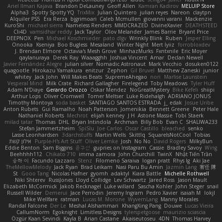
Ariel Ilmari Kajava
Brandon DeLauney
Geoff Allen
Kamran Kadirov
MELUIP Store
Alpha3
Spotty Spotty YQ
TrixMix
Julian Quintero
julian reyes
Nareon
claytpn
Alquiler PS5
Era Rerza
bjgrimoari
Caleb Mcmullen
giovanni varani
Mackenzie
KuroShi
michael sierra
Nameless Renders
MMDCRAZED
DivineXavier
DEATHSTEED
Cli4D
vamsidhar reddy
Jack Taylor
Olov Melander
James Barrie
Bryant Price
DEEPNOX
Pen
Michael Koschmieder
pato dlgv
Wrinkly Blink
Ruben
Jesper Elling
Onooka
Kseniya
Boo Bugless
Mesaland
Winter Night
Mert İyiiz
forrobloxdev
J. Brendan Elmore
Octavia's Mesh Grove
MinhazMurks
Fxntxnile
Eric Moyer
qaylanuraya
Derek Ray
Waaagghh
Joshua Vincent
Amar
Declan Newell
Javier Fernández Alegre
julian silver
Nomadic Astronaut
Mark Vecchio
dosuken0122
quagootle
Hirokazu Yamakura
enitzur
Zephon
Gil Bruvel
Matthew Zaneski
junior
whitey
Jack John
Will Makes Beats
SupremeAhegao
nori
Marlise Launstein
Vesperal Mind
Milk Crate
Richard Gallagher
Firelegend
Toby Meadows
Tyler Huff
Adam N'Diaye
Gerardo Orozco
Oskar Mendez
NoGreatMystery
Bike Kefeli
shiipi
Arthur Lops
Oliver Cromwell
Tomer Meltser
Luke Ridehalgh
ADRIANO JONUS
Timothy Montoya
soda basket
SANTIAGO SANTOS ESTRADA
j_ edak
Josue Uribe
Anton Rubets
Gui Ramalho
Noah Patterson
Jomenikia
Bennett Greene
Peter Hale
Nathaniel Roberts
Mechrot
elijah kenney
J H
Astone Massie
Tobi Staerk
milad tatar
Thomas
DHL
Bryan Intindola
Archman
Billy Bob
Evan C
SHALIWA233
Stefan Jammertzheim
SpiSlu
Joe Carlos
Oscar Castillo
bleached
senko
Lasse Leonhardsen
3darchstuffs
Martin Wells
Skittlq
SquareIsNotCool
Tobias
אילון קשת
Purple-H's Art Stuff
Oliver Lemke
Josh
No No
David Rogers
MilkyBun
Eddie Benton
Sam Biggins
윤구선
gupries on Instagram
Cassie
Bradley Savoy
Wing
Beehhhh112
Chikato 710
imma zamora
John Churchill
TwinX
Nhật Tiến Trần
승하 이
Facundo Lazzaro
Stenz
Filomeno Saraiva
logan pratt
Rhys lg
Aki Jae
TheMellowMelody
Jack Ryan
Brad Leikam
Nasi Paru Bu Amin
Jazmin Lang
宥任 陳
St
Gooo Tang
Nicolas Hafner
gyomh
adaktyl
Kiara Battle
Michelle Rothwell
Niki Shterev
RussJones
Lloyd Collidge
Lev Schwartz
Jared Ross
Jason Mault
Elizabeth McCormick
Jakob Recknagel
Luke willard
Sascha Kohler
John Steger
snail
Russell Wilder
Demerui
Jace Perrodin
Jeremy Ingram
Pedro Xavier
isaiah M
lokjl
Mike Wellfare
ratman
Lucas M. Morone
WyvernLang
Manny Morales
Randal Falcone
Der Le
Meshal Alshammari
KhangXing Pang
Douwe
Lucas Vieira
CallumNorm
Egoknight
Limitless Designs
tylerspetgoose
maurizio sciascia
Özgür Kaan Sevindi
Kayla B
Arian Castane
Akaiseutoseu
4DN
Thomas Harvey