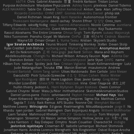
kb714
Chris
Gabriel Alvarado
哲 董
Fredrik Karlsson
Tristan Lorius
Purpose Architecture
Władysław Pryszczarek
Ashley Fayers
plexlexia
Daniel Tidemo
ALEX NAVARRO
Table On
Edward
Didier Aerlebout
Anton
Sara
Alan
Jeffrey Olson
Riccardo Colombo
OHNE LIMIT
Gionea Alexandru Daniel
philip sisk
Daniel Richman
Ieuan King
Karri Haranko
Autonomous Frontier
Thokozani Mahlanyane
david cachay
Shonn Effner
얍 얍얍
Oreo_tism
Tiffany Edwards
iaksdfg fodkg
ressii
Ioannis Athanasiadis
Nicolò Caterina
aureliana
Khuthadzo Ratshilumela
Grant Mckenney
Tadin Brego
Koji Tsukamoto
Rasool Abrahams
The Entire Universe
Dhruv Singh
Tom Byrom
Łukasz Majorczyk
Niko Tuononen
Pranshu Goyal
Mr Malone
OnPui
王庚
극단수작
Cédrick
Maxime
Wayne120
Omair Omari
L
Yuma Taesu
Kristian
Skyzee's Studio
Igor Sirotov Architects
Teunis Woord
Tinkering Monkey
Stefan
Devan Stolp
Rylai Crestfall
Josh Bishop
xuchang jiang
Hlynur G Asgeirsson
Anonymous Axolotl
Art Ov Nekromorph
正 明
Felix gogo
Joe Ford
Simon
Mana and Mayhem
Abdelkouddouss
ChengXi Yu
Michael Wilson
Amaury Faucon
Njan
Adenta Dar
Brandon Belisle
Karl-Heinz Köster
Ghoulishlycool
Jarle Styve
DHFG
name
Håkan Fors
nathan
Spidey
Jack Rao
Cristian Vigliano
Noah Kollmannsberger
Lutz
Jude Matanguihan
Tezuka
ETM
Marcin Biernat
miaukenzie
Andrew
Horald Bartoldt
ttitim Tang
sahin
Ulises Maldonado
Ben Carlisle
Jake Messer
Exacute3D
Piotr Sztucki-Szewców
주호 정
Ethan Cohen
Metix
Winter
Igor Rodriguez
朋弥 林
Hank Logsdon
Elias
Javier Garay
Greg Miller
Wonder Lizard588
Gliese 570
Wiola Miszczak
Irina
Олег Гладков
凌太 上村
hullin thierry
Jackson L.
Harri Myllynen
Bojan Kostovic
Owen Connor
Gabriel Chvyrev
Wixer
Wasu Ju'Nior
mrthethatone
SketchedAnimationStudios
Daniel Larios-parra
Pablo
selvinsworld
Payton Heniser
Michael Hays
Vae
Bryan Kirkwood
Worthington
Creating Simpires
Sigma Eta
Matthias Carrick
Sagida T
Eddy
Raik Remus
APS Studio
Yvonne Ott
Menyhárt Marcell
Matthew Lowery
MrIncognito
Ed garas
Realmwrights
MikusMasquerade
jorge R
Ns
Khaidu
ryan jordan
Gabriel Malmgren
Dan Bojorquez Angulo
Williem McWhorter
Liam Tanaka
Mahmoud Khetabi
יניב חלה
Sladana Vukoja
Tom Weijnjes
jen
Danarogon
Streemer
Eli Mason
James Simpson
Hollow_Jenza
eje
지환 이
log
luke harrison
C
Ray Delapaz
Dmytro
Noah Couallier
Character34
indiiglo
Javlonbek rajabbayev
Crewman 47
Isabelle Lamarque
Michael Shimniok
Jonathan Harris
Andrea Lorenzo Mereghetti
Nils Ringlstetter
Osbiel Roque Arocha
Rebecca
Humza R Iqbal CombatNinja1269
laddc
sellig64
Javier
Radix N