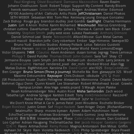
Paul Klingberg
Olivié Bouchard
Damiano Mazzocchini
Raven Realm
Johann Oosthuizen
Scott
Robert Tolppi: Support My Content
Randy Bloom
henrik rasmussen
Greenheart
Ransom Bergen
Andreas Wetter
Edomod
PD100 Academy of Art
Clafoutis
Arttu Piisila
JeffChristiansen
Daniel Phakos
SETH WEBER
Sebastian Witt
Tom Pike
Kenleung Leung
Enrique Gonzalez
Zack Bishop
Rouge guy
brandon dudley
Joel Gordils
GadFlight
Charles Herrmann
Justin
LvH
K Anon
Richie
Karim Mohamed
Weichnudel
Marcus Grennborg
christian cuttino
DaveHuman
juanito
Johan L
Theresa A. Carroll
Iain Black
Einarr
Volatility
Stephen Smith
joshy west xoxo
Łukasz Pawłowski
Anthony Dilmore
Daniel Schmid Leal
Steele
Nitrosimi96
ANonEMoose
Gun Metal Games
macoll macoll
Brandon Joffe
Cory robertson
Ember
Sage Himeros
Sweeper3D
Bruno Yudi
Daddios Studios
Aleksey Pollack
Lotus
Fabrizio Guidotti
Esbern Hansen
ran nie
Justper's Furry Avatar World
Kevin LomondDesign
Victor Ghyssens
749R
CGautos
Kevin Anderson
dusan tomas
Jegregg
Travis Lemieux
Philipp T
David Pulcifer
Thomas Elliott
John Gutwin
Sara Tarr
Shay
CT
Jermaine Bouyea
Liam Smyth
Jim Bob
Michael Loh
doctor25th
Larry Jenkins
sv
Andrew Lamb
Hamad
rendered_pixel
der_mihi
Worked Wood
Alan Figg
Matias Dubos
BigWhiteLion
Karolina En
David Curiel
alec1025
BeepCodeMusic
Ben Granger
Bruno Simon (Three.js Journey)
Michelle Ma
Ben
glassapple 325
Woof
Maxime Detournière
Rayscaper
Chris Dickson
idkdude
성익 김
Piotr
JSR Production house
Dustin Pettegrew
Alessandro Mennonna
Onalist
Devin Martin
Mehmet Oguz Derin
Quinn Kowitt
Lee Stranahan
Robert Whitehead
kocat
Grawlix
Hampus Linden
Alex Vega
orestis picard
S Waugh
Arjen Plakke
Noah Kollmannsberger
Niko
Austin Root
Misha Samorodin
Zach wood
Tabatha Lyn
Andrew Sprague
Karsten Eckelt
Tony
VolkEnVaderland
Raizzer47
Pablo Portal
Viktoriya
MisterBKWolf
שי יעקוב
DerHitsch
We Don't Know What A Car Is
James Patel
Joeri Woudstra
Rochelle Bricker
Bojan Rončević
Justin Green
Sof
Hope Hackett
Sven Kröger
Dejvo
JRichardGaming
fatalmuffin
Sharp
movies byevan
Ayleen
Adam Hutchinson
Neet
EchoTheComposer
Andreas Stockmayer
Ernesto Gomez
Joep Meindertsma
Todd KS
景琦 张景琦
trowelandspade
Phase
Colin Lohaus
atoves
Dan Goddard
Loo Cypher
Adrian Haugseng
TheSmallGacha
trvr
Jacob Hooper
Gaetano Gargano
민희 이
Flavio
Artmachiner
Remy Ponso
Magnús Antonsson
Ben Milius
Griffin
rayhaan.3d
Skyro
Rain
Violetta Radkevich
Chris
Philip Spiessberger
Bryce Powell
BladedBadge
Rafael Perez-Torro
Nemnomi
おるす
Photini By Design
Jason Buier