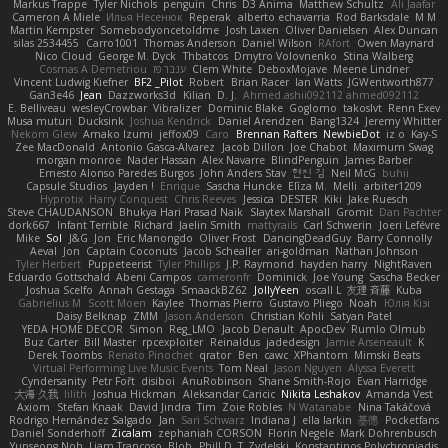
Markus Trappe
Tyler Nichols
penguin
Chris
D3 Anima
Matthew Schultz
Ali Jaafar
Cameron A Miele
Илья Несенюк
Reperak
alberto echavarria
Rod Barksdale
M M
Martin Kempster
Somebodyoncetoldme
Josh Laxen
Oliver Danielsen
Alex Duncan
silas 2534455
Carro1001
Thomas Anderson
Daniel Wilson
RAfort
Owen Maynard
Nico Cloud
George M. Dyck
Thbatcos
Dmytro Volovnenko
Stina Walberg
Cosmas A Demetriou
ענבר פז
Clem White
DeboxMojave
Meene Lindner
Vincent Ludwig Kiefner
BF2 _Pilot
Robert
Brian Racer
Ian Watts
JGWentworth877
Gan3e46
Jean
Dazzworks3d
Kilian
D. J.
Ahmed.ashii092112 ahmed092112
E. Belliveau
wesleyCrowbar
Vibralizer
Dominic Blake
Goglomo
takoslvt
Renn Exev
Musa muturi
Ducksink
Joshua Kendrick
Daniel Arendzen
Bang1324
Jeremy Whitter
Nekom Glew
Amako Izumi
jeffox09
Caro
Brennan Rafters
NewbieDot
iz o
Kay-S
Zee MacDonald
Antonio Gasca-Alvarez
Jacob Dillon
Joe Chabot
Maximum Swag
morgan monroe
Nader Hassan
Alex Navarre
BlindPenguin
James Barber
Ernesto Alonso Paredes Burgos
John Anders Stav
현진 김
Neil McG
buhii
Capsule Studios
Jayden !
Enrique
Sascha Huncke
Elīza M.
Melli
arbiter1209
Hyprotix
Harry Conquest
Chris Reeves
Jessica
DESTER
Kiki
Jake Ruesch
Steve CHAUDANSON
Bhukya Hari Prasad Naik
Slaytex Marshall
Gromit
Dan Pachter
dork667
Infant Terrible
Richard
Jaelin Smith
mattyrails
Carl Schwerin
Joeri Lefévre
Mike
Sol
J&G
Jon
Eric Manongdo
Oliver Frost
DancingDeadGuy
Barry Connolly
Aeval
Jon
Captain Coconuts
Jacob Schealler
ari-goldman
Nathan Johnson
Tyler Herbert
Puppeteerist
Tyler Phillips
J.P. Raymond
hayden harry
NightRaven
Eduardo Gottschald
Abeni Campos
cameronfr
Dominick
Joe Young
Sascha Becker
Joshua Scelfo
Annah Gestaga
SmaackBZ62
JollyYeen
oscall L
友理 斉藤
Kuba
Gabrielius M
Scott Moen
Kaylee
Thomas Pierro
Gustavo Pliego
Noah
Юлія Кізі
Daisy Belknap
ZMM
Jason Anderson
Christian Kohli
Satyan Patel
YEDA HOME DECOR
Simon
Reg_LMO
Jacob Denault
ApocDev
Rumlo Olmub
Buz Carter
Bill Master
rpcexploiter
Reinaldus
jadedesign
Jamie Arseneault
K
Derek Toombs
Renato Pinochet
qrator
Ben
cawc
XPhantom
Mimski Beats
Virtual Performing Live Music Events
Tom Neal
Jason Nguyen
Alyssa Everett
Cyndersanity
Petr Fořt
disiboi
AnuRobinson
Shane Smith-Rojo
Evan Harridge
大海 久我
lilith
Joshua Hickman
Aleksandar Caricic
Nikita Leshakov
Amanda Vest
Axiom
Stefan Knaak
David Jindra
Tim
Zoie Robles
N Watanabe
Nina Takáčová
Rodrigo Hernández Salgado
Jan
Sari Schwarz
Indiana J
ella larkin
基德
Pocketfans
Daniel Sonderhoff
Zicalam
zephaniah CORSON
Florin Negele
Mark Dohrenbusch
Yunseong Noh
Liam Trancoso
Blob
Phill D
T_Zydelski
Konstantinos Polychroniadis