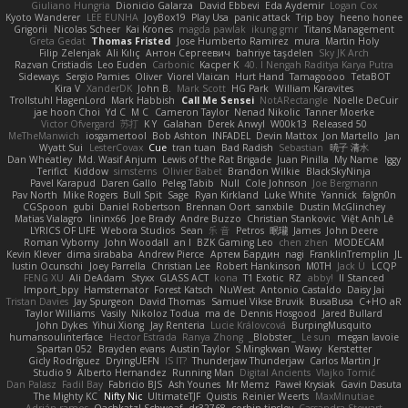
Giuliano Hungria
Dionicio Galarza
David Ebbevi
Eda Aydemir
Logan Cox
Kyoto Wanderer
LEE EUNHA
JoyBox19
Play Usa
panic attack
Trip boy
heeno honee
Grigorii
Nicolas Scheer
Kai Krones
magda pawlak
ikung gmr
Titans Management
Greta Gedat
Thomas Fristed
Jose Humberto Ramirez
mura
Martin Holy
Filip Zelenjak
Ali Kılıç
Антон Сергеевич
bahriye taşdelen
Sky JK Arch
Razvan Cristiadis
Leo Euden
Carbonic
Kacper K
40. I Nengah Raditya Karya Putra
Sideways
Sergio Pamies
Oliver
Viorel Vlaican
Hurt Hand
Tamagoooo
TetaBOT
Kira V
XanderDK
John B.
Mark Scott
HG Park
William Karavites
Trollstuhl HagenLord
Mark Habbish
Call Me Sensei
NotARectangle
Noelle DeCuir
jae hoon Choi
Yd C
M C
Cameron Taylor
Nenad Nikolic
Tanner Moerke
Victor Ofvergard
苏打
K Y
Galahan
Derek Anwyl
W00k13
Released 50
MeTheManwich
iosgamertool
Bob Ashton
INFADEL
Devin Mattox
Jon Martello
Jan
Wyatt Sui
LesterCovax
Cue
tran tuan
Bad Radish
Sebastian
暁子 清水
Dan Wheatley
Md. Wasif Anjum
Lewis of the Rat Brigade
Juan Pinilla
My Name
Iggy
Terifict
Kiddow
simsterns
Olivier Babet
Brandon Wilkie
BlackSkyNinja
Pavel Karapud
Daren Gallo
Peleg Tabib
Null
Cole Johnson
Joe Bergmann
Pav North
Mike Rogers
Bull Spit
Sage
Ryan Kirkland
Luke White
Yannick
falgn0n
CGSpoon
gubi
Daniel Robertson
Brennan Oort
sanxbile
Dustin McGlinchey
Matias Vialagro
lininx66
Joe Brady
Andre Buzzo
Christian Stankovic
Việt Anh Lê
LYRICS OF LIFE
Webora Studios
Sean
乐 音
Petros
眠瓏
James
John Deere
Roman Vyborny
John Woodall
an l
BZK Gaming Leo
chen zhen
MODECAM
Kevin Klever
dima sirababa
Andrew Pierce
Артем Бардин
nagi
FranklinTremplin
JL
Iustin Ocunschi
Joey Parrella
Christian Lee
Robert Hankinson
M0TH
Jack Ü
LCQP
FENG XU
Ali DeAdam
Styxx
GLASS ACT
kona
T1 Exotic
RZ
abby!
ll Stanced
Import_bpy
Hamsternator
Forest Katsch
NuWest
Antonio Castaldo
Daisy Jai
Tristan Davies
Jay Spurgeon
David Thomas
Samuel Vikse Bruvik
BusaBusa
C+HO aR
Taylor Williams
Vasily
Nikoloz Todua
ma de
Dennis Hosgood
Jared Bullard
John Dykes
Yihui Xiong
Jay Renteria
Lucie Královcová
BurpingMusquito
humansoulinterface
Hector Estrada
Ranya Zhong
_Blobster_
Le sun
megan lavoie
Spartan 052
Brayden evans
Austin Taylor
S Mingkwan
Wawy
Kerstetter
Gicly Rodríguez
DryingUEFN
IS IT?
Thunderjaw Thunderjaw
Carlos Martin Jr
Studio 9
Alberto Hernandez
Running Man
Digital Ancients
Vlajko Tomić
Dan Palasz
Fadil Bay
Fabricio BJS
Ash Younes
Mr Memz
Paweł Krysiak
Gavin Dasuta
The Mighty KC
Nifty Nic
UltimateTJF
Quistis
Reinier Weerts
MaxMinutiae
Adrián ramos
Oachkatzl Schwoaf
dr32768
corbin tinsley
Cassandra Stewart