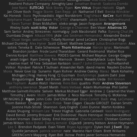
Resilient Picture Company
Almighty Laxz
Jonathan Brandt
Szabolcs Dombi
Jose Nario
ELITECAD
Nick Storey
Ryan
Kim Vitkus
Bryan Halcott
Glyph
Jan Oliver Koch
Reggie Storm
Dan Repp
pk
Nathaniel E Bell
Benita Winckler
Kai Honeck
Íkara
Psychosadistic
Algot Nordström
Trag1cHaze
KaiCee
Kurt Wilson
Stéphane Huart
Todd Eaton
P4C1F15T
charamath
Jakob Stolz
YeGrayHound
Kevin Turner
Brian McMullen
oleko senga
Jason Ferguson
Arrangemonk
Wesley Scafe
scott bilby
Victor
George e Chianese
Ben Visser
Albatross 3D
Sam Sartor
Andrej Striezenec
normalguy
Josh Macdonald
Pafka
Byeong Chul JIN
Dumbass Dragon
Alkaza1996
jAde
Lea Seidman Hernandez
Alexander Becker
Oscar Vargas
sastun1962
Totally Normal
Jared LeClaire
Christopher Bogs
Michael Dunkley
Alex Hyner
Scott Gilbert
Matthew Gerard
Julius Brockelmann
Alex
sotiris
Teneka B.
Dale Schwiesow
Thom Rittenhouse
Marcin Ignac
Martinotti
Brandon Jordan
Frode Lund Tharaldsen
Gerard Redmond
Walter Rice
Dennis Korpel
Matthew Stevens
PIXDES Games
Michael Mayeux
George Giagias
arash tirgari
Ryan Dening
Tim Warnock
Steven
Deadlyblack
Lupo Marcio
creative mart
M Tera
Sebastian Karlsson
Iaian7 / John Einselen
AsTheRainFell
Volkor
Rijndael
Patrick T Sullivan
Alexander Rath
david mares
Nayden Dochev
Moira
Never Give Up
Sunamii
Ryan Rohrer
Andrew Oakley
Maraz
Mark Kohalmy
Michigan J Frog
Harvey Fong
CJ Guzman
Beefyblimps
Joakim Dahl
Jose
BingusGringus
Dale
Sid Brown
Jānis Circenis
Masashi Ueda
Bill Kinnon
Max Topham
Austin Walzl
Hannes
Rens Bais
qualtro
Piotr
Andrew Stevenson
anthony lawrence
Stuart Marsh
Frans Verbaas
Adam Murtomaa
Phil Galler
Matthew Garnett-Frizelle
Saliven
Markus Michael Egger
Andrew
J
Caramel the Vixen
Timothy J. Aveni
Moth
James Miller
z
Nico Marniok
Timothy G. McKenna
MY.NIGNIG Jr.
Kigon
John Cido
Der12teEisvogel
Brad Corlett
Basti
maj
LaCimaise
Thom Bakker
Chogang
Jason Pielak
Tiran Dagan
Claude GIROLET
Darian Smith
Joenne Hub-Strobl
Shannon
Gary English
Colin Dunne
Martin Koťátko
Alexis Shuping
William Lee
Trevor Hughes
Gabriella Caldwell
Vasili Rodriguez
David Beneš
Jeremy Brouwer
Erik Dodolović
Paulo Henrique
Hoodwinkedfool
Ruben Vroman
David Sibley
Emil Herzenstiel
Charles Janson
Christian Gomez
James Wilson
Niko Bidoli
Danny Arnold
CGJackB
Jeremy Nelson
Anton Heymann
Leo S
Brendon Padjasek
Evan Tillett
Bryan Applegate
Dylan Hall
J Ewell
Dys
Quddle Jameson
patrick siemer
nate
Mareno Harr Olsen
Brett Williams
GREENCom'e Mapping
Ryan Bell
Xcrow
Pedro Javier Somoza Hernando