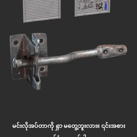
မင်းလိုအပ်တာကို
ရှာ
မတွေ့ဘူးလား။ ၎င်းအစား