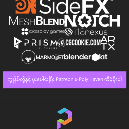
ကျွန်ုပ်တို့နှင့် ပူးပေါင်းပြီး Patreon မှ Poly Haven ကိုပံ့ပိုးပါ