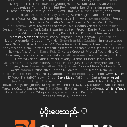
MikeyLikesIt
Delano Lowes
doggybdog26
Chris Aitan
yuta t
Sean Woods
cubeorigins
Tommy Parish
Just Rovin
Austin Rea
Shane Yamamoto
Eugene Dementjev
Vitaliy Florin
Никуся Гноянко
Michael Eckert
John Fewell
Jon Mayo
مالك البلوشي
Qiaoyue Wang
Salem Alajmi
Fabian Brehm
Lemesle Maxence
Charles Everett
Alexa trade
HH
Keke
покупка байер
Poulet
Derek Messier
Trivi
Kevin Neal
Alex Souza
Cromatik
Slinky
Migu D
Yyyum
Nick Forshaw
Pascal Raymond Cazemier
Denis Moura Velasco
Sinclaire Black
Xenophik Xenophik
Tarik Sakalli
swarfey
Vojtech Proschl
Daniel Ruiz
Josiah Scott
13th
Mik
Harry Boorman
Andy Davis
Nikolai Petersen
Chris Layfield
Morrissey Alexander
swxift
savage Designer
Darcy Hodgson
Ryan Stelzleni
Martin Alexander
Giupponi
Yun Ha
Simon Tremblay Gauthier
Emma Levesque
Erica Dlamini
Oliver Thomsen
V A
Yasser Raies
Anil Dongre
Haradinxiii
Khupaar
Andy McCabe
Gene Cerrato
Frederik Kirkegaard Esbensen
Arda
Jackrobin23
Groot
Rahmat Rizal Andhi
Daniel Ruiz G
Kortez Crockett
Michael Fuchs
Mike C.
Александр Татаринов
Schuyler Baker
matthew armer
Gav Judge
Sergio
Misik
Alexa Wilkerson Editing
Peter Pietlasky
Michael Buttaro
Jackt
Aero
Jacqueline Valero
Steve mcbees
Amberlie Rodriguez
Uranus Peregrine
kokuragari
CJ Duguay
Ivan
Assima Dauletbek
ツキ ミ
Adam
NinjaSubRosa
Andrew Stone
Avery
rwgames
felipe zucoli
ethan M
Yakoto
DB3d
Mason
Nene
高 日
Nicolo' Paolino
Cedar Scarlett
Tunanodra-P
Victor Bondatiy
Quentin
GWH
Kirsten
KT Mack
FrantaBOT
edwin Zhou
Blake Rizzo
Tal Smith
Carter Farrey
Angel
Juan José Castaño
HugoRC
Xenalto
Schmitthoffer Zsolt
indi81
biscuit
Kay
Toff
Jovana
Sofiya Ibragimova
BlizzyFox
William Thirlaway
David Brown
Babacar Diop
Marco
noCrxdit
Samuel Furr
Trisha Chua
Skkiff
nan mi
GlazeDonut
William Travis
Aspyr
David Vidmar
Whispers
rony maayan
Sergio Rizen
abimi
Ace 6s
TLAlice
Brandon Gowera
Qupomotion
ပံ့ပိုးပေးသည်-