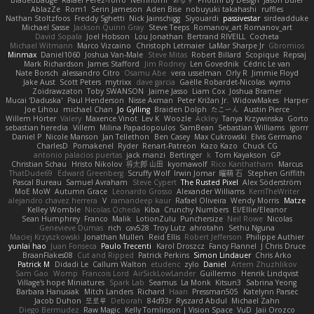
AblazZe
Rom1
Serin Jameson
Aden Bise
nobuyuki takahashi
ruffles
Nathan Stoltzfoos
Freddy Sghetti
Nick Jainschigg
Siyouardi
passivestar
sirdeadduke
Michael Sasse
Jackson Quinn Gray
Steve Teeps
Romanov_art Romanov_art
David Sopala
Joel Hobson
Lou Jonathan
Bertrand RIVEILL
Cocheta
Michael Witmann
Marco Vizcaino
Christoph Letmaier
LaMar Sharpe Jr
Gbromios
Minmax
Daniel1060
Joshua Van-Male
Steve Mitas
Robert Billard
Scopique
Repsaj
Mark Richardson
James Stafford
Jim Rodney
Len Govednik
Cédric Le van
Nate Borsch
alessandro Citro
Osamu Abe
vera usselman
Orly R
Jimmie Floyd
Jake Aust
Scott Peters
mytrixx
dave garcia
Gaëlle Robardet-Nicolas
wymo
Zoidrawzaton
Toby SWANSON
Jaime Jasso
Liam Cox
Joshua Bramer
Mucai 'Daduska'
Paul Henderson
Nisse Axman
Peter Križan Jr.
WidowMakes
Harper
Joe Lihou
michael Chan
Jo Gylling
Braiden Dolph
たこーん
Austin Pierce
Willem Hörter
Valery
Maxence Vinot
Lev K
Woozle
Ackley
Tanya Krzywinska
Gorto
sebastian heredia
Villem
Milina Papadopoulos
SamBean
Sebastian Williams
igorrr
Daniel P
Nicole Manson
Jan Tellethon
Ben Casey
Max Cukrowski
Elvis Germano
CharlesD
Pomakenel
Ryder
Renart-Patreon
Kazo Kazo
Chuck CG
antonio palacios puertas
jack manzi
Bertinger
k
Tom Kayakson
GP
Christian Schau
Hristo Nikolov
将太郎 山田
kyomawolf
Rico Kanthatham
Marcus
ThatDude69
Edward Greenberg
Scruffy Wolf
Irwin Jomar
曜萌 石
Stephen Griffith
Pascal Bureau
Samuel Avraham
Steve Cypert
The Rusted Pixel
Alex Söderström
MoE MoW
Autumn Grace
Leonardo Grosso
Alexander Williams
KerriTheWriter
alejandro chavez herrera
V
ramandeep kaur
Rafael Oliveira
Wendy Morris
Matze
Kelley Womble
Nicolas Ocheda
Kiba
Crunchy Numbers
El/Ellie/Eleanor
Sean Humphrey
Franco
Malik
LotionZulu
Punchersize
Neil Rowe
Nicolas
Genevieve Dumas
rich
cav528
Troy Lutz
ahrotahn
Sethu Nguna
Maciej Krzyszkowski
Jonathan Mullen
Reid Ellis
Robert Jefferson
Philippe Authier
yunlai hao
Juan Fonseca
Paulo Trecenti
Karol Droszcz
Fancy Flannel
J Chris Druce
BraanFlakes08
Cut and Ripped
Patrick Perkins
Simon Lindauer
Chris Arko
Patrick M
Didadi Le
Callum Walton
etudenc
zylo
Daniel
Artem Zhuzhlikov
Sam Gao
Womp
Francois Lord
AirSickLowLander
Guillermo
Henrik Lindqvist
Village's hope Miniatures
Spark Lab
Seamus
La Monk
Kitsun3
Sabrina Yeong
Barbara Hanusiak
Mitch Landers
Richard
Haan
Pressman505
Katelynn Parsec
Jacob Duhon
포로루
Deborah
84d93r
Ryszard Abdul
Michael Zahn
Diego Bermudez
Raw Magic
Kelly Tomlinson | Vision Space
VuD
Jaii Orozco