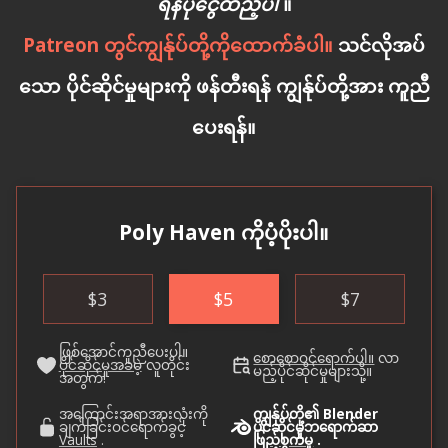
ရန်ပုံငွေထည့်ပါ
။
Patreon တွင်ကျွန်ုပ်တို့ကိုထောက်ခံပါ။
သင်လိုအပ်
သော ပိုင်ဆိုင်မှုများကို ဖန်တီးရန် ကျွန်ုပ်တို့အား ကူညီ
ပေးရန်။
Poly Haven ကိုပံ့ပိုးပါ။
$
3
$
5
$
7
ဖြစ်အောင်ကူညီပေးပါ။
စောစောဝင်ရောက်ပါ။
လာ
ပိုင်ဆိုင်မှုအခမဲ့
လူတိုင်း
မည့်ပိုင်ဆိုင်မှုများသို့။
အတွက်!
အကြောင်းအရာအားလုံးကို
ကျွန်ုပ်တို့၏ Blender
ချက်ခြင်းဝင်ရောက်ခွင့်
ပိုင်ဆိုင်မှုဘရောက်ဆာ
Vaults
.
ဖြည့်စွက်မှု
.