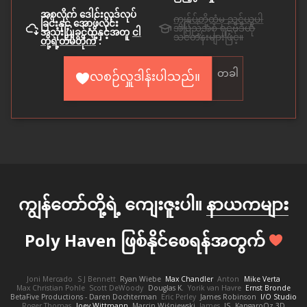
အစုလိုက် ဒေါင်းလုဒ်လုပ်
ကျွန်ုပ်တို့ထံမှ သင်ယူပါ
ခြင်းနှင့် အော့ဖ်လိုင်း
အပြည့်အစုံ ရှင့်ဗီဒီယို
အသုံးပြုခွင့်တို့နှင့်အတူ
ငါ
သင်တန်းများဖြင့်။
တို့ရဲ့တိမ်တိုက်
.
တခါ
လစဉ်လှူဒါန်းပါသည်။
ကျွန်တော်တို့ရဲ့ ကျေးဇူးပါ။
နာယကများ
Poly Haven ဖြစ်နိုင်စေရန်အတွက်
Joni Mercado
S J Bennett
Ryan Wiebe
Max Chandler
Anton
Mike Verta
Max Christian Pohle
Scott DeWoody
Douglas K.
Yorik van Havre
Ernst Bronde
BetaFive Productions - Daren Dochterman
Eric Perley
James Robinson
I/O Studio
Roger Thomas
Joey Wittmann
Marcin Wiśniewski
James
JS
KangaroOz 3D