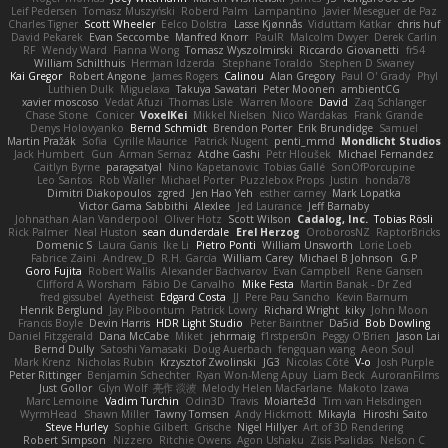
Leif Pedersen
Tomasz Muszyński
Roberd Palm
Lampantino
Javier Meseguer de Paz
Charles Tigner
Scott Wheeler
Eelco Dolstra
Lasse Kjønnås
Viduttam Katkar
chris huf
David Pekarek
Evan Seccombe
Manfred Knorr
PaulR
Malcolm Dwyer
Derek Carlin
RF
Wendy Ward
Fianna Wong
Tomasz Wyszolmirski
Riccardo Giovanetti
fr54
William Schilthuis
Herman Idzerda
Stephane Toraldo
Stephen D Swaney
Kai Gregor
Robert Angone
James Rogers
Calinou
Alan Gregory
Paul O' Grady
Phyl
Luthien Dulk
Miguelaxa
Takuya Sawatari
Peter Moonen
ambientCG
xavier moscoso
Vedat Afuzi
Thomas Lisle
Warren Moore
David
Zaq Schlanger
Chase Stone
Conicer
VoxelKei
Mikkel Nielsen
Nico Wardakas
Frank Grande
Denys Holovyanko
Bernd Schmidt
Brendon Porter
Erik Brundidge
Samuel
Martin Pražák
Sofia
Cyrille Maurice
Patrick Nugent
penti_mmd
Mondlicht Studios
Jack Humbert
Gun
Arman Sernaz
Atdhe Gashi
Petr Hloušek
Michael Fernandez
Caitlyn Byrne
paragsatyal
Nino Kapetanovic
Tobias Gallé
SonOfPorcupine
Leo Santos
Rob Waller
Michael Porter
Puzzlebox Props
Justin
honda78
Dimitri Diakopoulos
zgred
Jen Hao Yeh
esther carney
Mark Lopatka
Victor Gama Sabbithi
Alexlee
Jed Laurance
Jeff Barnaby
Johnathan Alan Vanderpool
Oliver Hotz
Scott Wilson
Cadalog, Inc.
Tobias Rösli
Rick Palmer
Neal Huston
sean dunderdale
Erel Herzog
OroborosNZ
RaptorBricks
Domenic S
Laura Ganis
Ike Li
Pietro Ponti
William Unsworth
Lorie Loeb
Fabrice Zaini
Andrew_D
R.H. García
William Carey
Michael B Johnson
G.P
Goro Fujita
Robert Wallis
Alexander Bachvarov
Evan Campbell
Rene Gansen
Clifford A Worsham
Fábio De Carvalho
Mike Festa
Martin Banak - Dr Zed
fred gissubel
Ayetheist
Edgard Costa
JJ
Pere Pau Sancho
Kevin Barnum
Henrik Berglund
Jay Piboontum
Patrick Lowry
Richard Wright
kiky
John Moon
Francis Boyle
Devin Harris
HDR Light Studio
Peter Baintner
Da5id
Bob Dowling
Daniel Fitzgerald
Dana McCabe
Miket
jehrmaig
f1rstpers0n
Peggy O'Brien
Jason Lai
Bernd Dully
Satoshi Yamasaki
Doug Auerbach
fengquan wang
Aeon Soul
Mark Krenz
Nicholas Rubin
Krzysztof Zwolinski
JG3
Nicolas Côté
V-o
Josh Purple
Peter Rittinger
Benjamin Schechter
Ryan Won-Meng Apuy
Liam Beck
AuroranFilms
Just Gollor
Glyn Wolf
亮作 淡波
Melody Helen MacFarlane
Makoto Izawa
Marc Lemoine
Vadim Turchin
Odin3D
Travis
Moiarte3d
Tim van Helsdingen
WyrmHead
Shawn Miller
Tawny Tomsen
Andy Hickmott
Mikayla
Hiroshi Saito
Steve Hurley
Sophie Gilbert
Grische
Nigel Hillyer
Art of 3D Rendering
Robert Simpson
Nizzero
Ritchie Owens
Agon Ushaku
Zisis Psalidas
Nelson C