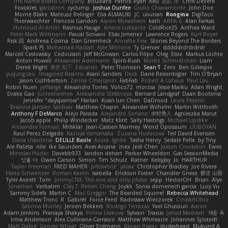
The Name Brand Company
Bouillard
Patrick Ryan
Keu
皓欽 涂
Chris DeVere
Foxokles
garzatron
cyclump
Joshua Dunfee
Giulio Chiaramonte
John Doe
Mornè Blake
Mateusz Relinger
Elia ALMALIKI
JC
uiiunan
Rongina
DigiTaco
Thierwaechter
Francois Gandon
Aaron Mceachern
kath
AREA 6
Alan Farkas
Humoud Al-Amiri
Rasmus Hauge
Arlene Lukkarila
ColdRice25
Anthea Ward
Peter Mark Wittmann
Pascal Scrivani
Elias Jimenez
Lawrence Rogers
Kurt Boyer
Risk 📀
Andreea Cosma
Dan Greenheck
Annette Pew
Stories Beyond The Borders
Spark PJ
Mohamad Hadlah
Kyle Mitrione
Ty Grenier
dddddrdrdrdrdr
Marcell Ceslowsky
Cedoulain
Jeff McGowan
Carlos Filipe
Oleg
Elsie
Markus Löchte
Anton Howell
Alexander Adelmann
Spirit-Rush
Moritz Schmidtchen
Liam
Derek Wight
幸史 松下
Eduardo
Peter Thomson
Sean T
Zero
Ben Gillespie
yuijung seo
Imagined Realms
Alani Sanders
Deck
Dane Reisenbigler
Tim O'Bryan
Jason Cuthbertson
Zerina Cmajcanin
FabFab
Robert A Lohaus
Paul Lau
Robin Nuen
jeffsarge
Alexandro Torres
Volico72
morzsa
Jesse Marku
Allan Wright
Drake Gao
Julileeheehee
Aleksandra Stefanova
Bernard Landgraf
Daan Bootsma
Jennifer "daysparrow" Harlan
Kuan lun Chen
DaDrood
Laura Pesenti
Brianna Janssen Saldivar
Matthew Chapin
Alexander Wilhelm
Martin Wittfooth
Anthony F DeMarco
Alejo Parada
Alejandro Soriano
中村秀人
Agnieszka Marut
Jacob apple
Philip Windecker
Matz Klint
Sally Hastings
Michael Updike
Alexandra Forman
MrIsklar
Jean-Cassien Marmey
Weird Oposssum
LIUBOYAN
Raul Perez Delgado
Kazuya Yamanaka
Zuzana Hudecova
Tell David Evensen
Daria Udachina
DELILLE Basile
Acura .Ignite
Tasha Henry
Sedale Pelle
by Tiny
Ale Pašeta
nile
Ike Saunders
Aves Arcana
inex
Jedi Chen
Jaxson Crookston
Ewos
Miroslav Hudec
Davebb933
landon dehart
Parker Wheeldon
Gas SessionMedia
정율 이
Owen Carson
Simon
Tim Schulz
Ratner
KelsyJay
Jo
HARTHUR
Taylor Freeman
FRED MAHER
prfctwhite
yataa
Christopher Bradley
Joe Rivera
Malte Schweitzer
Roman Kaelin
Isabella
Erickson Foster
Chandler Griese
修汰 山田
Tyler Avirett
Tom
JimmyCNX
The one and only phase
sepp
HectorOH
Brian
Alyx
Jonathan
Verbatim
Clay T
Reiten Cheng
Joykk
Sonia domenech garcia
Lucy Vu
Sammy Sidefx
Martin C
Mac Greggor
The Bearded Squirrel
Rebecca Whitehead
Matthew Tronc
R
Gabirél
Force Feed
Radosław Wieczorek
CineArtOhio
Sabrina Munley
Jeroen Bekkers
Rodrigo Terrazas
Yael Ghusoun
Aaron
Adam Jenkins
Pranaya Shakya
Polina Leskova
Sylvain
Traxus
Jehad Maddah
재윤 옥
Irma Andersson
Alex Cullinane-Carrasco
Matthew Whiteacre
Johannes Sjöstedt
Matt Dalpé
George Wheat
Oliver Erdmann
Kenan Regez
sludgybeast
Mukund A