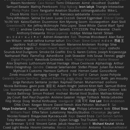
Maxim Nordentz
Caio Notari
Tomi Ollikainen
Aimé
cloudhed
Duskfall
Samuel Bassale
Mathijs Peerboom
Filip Nyborg
leon labyk
Triangle Interactive
Philip Pryke
Dave
Fangzahn Aviation Studios
colinangusstudio
Mike L.
Chuck Morris
Mark Leonard
Will
francesco sabbatella
Alexander Leinauer
Tony Alfredsson
Salina De Leon
Lucas Cozzoli
Daniel Eijgendaal
Eliézer Ojeda
תמר פלג טל
Kaleo/Dalton
Duzemine
Kim Myeong Soom
nicolaspetton
Alan Stoll
Greenlines78
Kie
Jeffrey McIlmoyle
Felix Lopez
Steve White
Daniel Warf
Syed
혜영 전
andrew Carbery
Federico Salvetti
C1T1Z333N
The Paraverse
Chem
Anthony Delasanta
Minja Lojanica
roddye
Melissa Farrell
Stilian
ꌃ꒒ꀎꋪꋪꌩ ꀘꈤꀤꁅꃅ꓄
Adrien Alexandre
Rab
Thomas Woodward
Alan Bakir
Ian Wilson
venkat rathna kumar talluri
Eric Chan
Steve Girard
n d o n
思涵 王
captkiro
N-JELLY
Kristinn Sturluson
Marianne Andersen
Rodrigo Silva
adelaide begalli
Duncan Hewitt
Mattias Lundstrom
Rowan Gipe
coshichi
Sounds And Dungeons
Smoke EA Graffiti
Eric G
Karen Collins
Joseph Krzywoszyja
Nathanaël Platz
FlameTop
AshenBone
Josh Strawder
Inês Sousa
Fennec
gaggle
Digital Prophet
Vsevolods Gniteckis
Mark
Tristan Voulelis
Walter Weaver
Alex Stephens
Luthonium Virtual Heritage
Илья Снопков
Alphaology
Arthur
Moto Designshop
Sandra
Classical Salamander
Stefan Plösser
Julian Rai Anwor
Mythical X Customs
Harrison Gafford
nost
Hemen Galal
GonzoNole
Zineb mounfik
damageg
George
Tony Li
For Got U
Canun
Juuso Pohjola
Gerardo Quiros Sanchez
Samuel Benning
piggy chop
Nathanaël
Beth
jan moudry
Jorge Panduro Santana
Jordan
Raphael Dahan
Muhammad
oominx
Nicola Baribeau
gavin poss
宣臣 紀
Adam Knight
Jeshire Kiten Katt
Samuel Bidne
Lisa
toomanydans
Jack saksik
Arianna Mex
Brooklen Ashleigh
Oliver Cretton
kiki
Patrick Balthrop
Simon Probert
micheal
Mortal Void Studios
Mathias Kirkeby
Jay Court
Bart Paul Dujardin
Anilene Gassner
Holger Tollbäck
Nikita Lebedev
Filip Morys
Doxy
Michel Kinfoussia
lewdgazer
川頁 可可
First Last
Bob Anderson
Ofek Chen
Keegan Moore
David French
Alex Pehotin
Michael R
Sai
Maya Enderland
Sxcret
WILLIAM HTAY
Misa Vlogs
Philipp Lehmann
bob
Elliot Sloss
William Peart
Effex Talon
Lukatonny
NautiluStudios
Chanakya
Jay Lane
Nicolas Fossard
Владислав Жуковський
Raje
Daviid Enzo
Carl-Simon Sahlin
Toby Watson
אלמוג
Andrei Barsan
Dylan Scruggs
Trul Trulsen
Maria Diavolova
Ian Brennan
なのは
Vincent Gates
Jakub Hasanov
Ivan R
Michael Keutel
Ishika
Coast Light Media
Hiromi Uematsu
Marco Scala Bertolin
Antonio
NocturnalKestrel