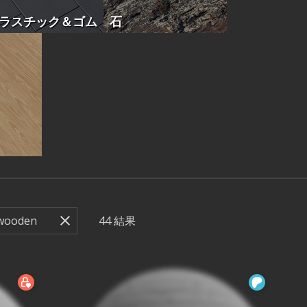
ラスチック＆ゴム
石
44
結果