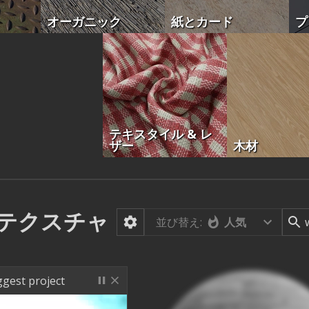
オーガニック
紙とカード
プ
テキスタイル & レ
ザー
木材
テクスチャ
並び替え:
人気
ggest project