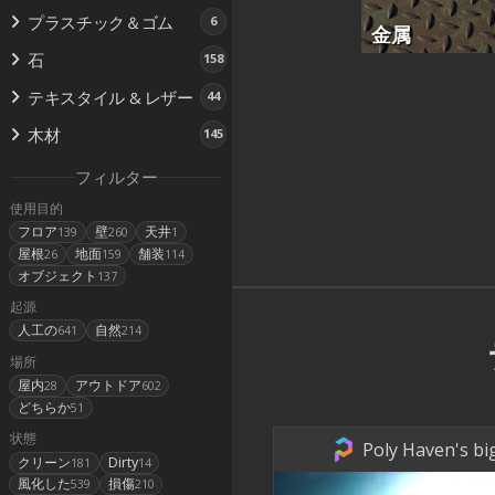
プラスチック＆ゴム
6
金属
石
158
テキスタイル & レザー
44
木材
145
フィルター
使用目的
フロア
壁
天井
139
260
1
屋根
地面
舗装
26
159
114
オブジェクト
137
起源
人工の
自然
641
214
場所
屋内
アウトドア
28
602
どちらか
51
状態
Poly Haven's bi
クリーン
Dirty
181
14
風化した
損傷
539
210