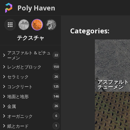
Poly Haven
Categories:
テクスチャ
アスファルト & ビチュ
22
ーメン
レンガとブロック
150
セラミック
26
アスファルト 
チューメン
コンクリート
125
地面と地形
146
金属
26
オーガニック
6
紙とカード
1