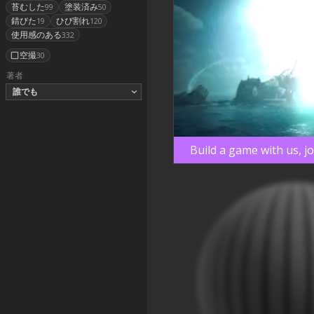
苔むした
塗装済み
99
50
錆びた
ひび割れ
19
120
使用感のある
332
空撮
30
著者
誰でも
Build a game with us, j