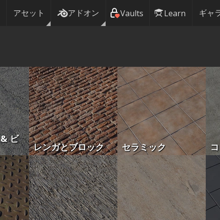
アセット
アドオン
ギャ
Vaults
Learn
& ビ
レンガとブロック
セラミック
コ