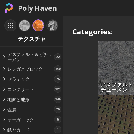
Poly Haven
Categories:
テクスチャ
アスファルト & ビチュ
22
ーメン
レンガとブロック
150
セラミック
26
アスファルト 
チューメン
コンクリート
125
地面と地形
146
金属
26
オーガニック
6
紙とカード
1