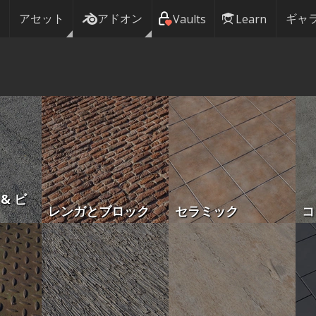
アセット
アドオン
ギャ
Vaults
Learn
& ビ
レンガとブロック
セラミック
コ