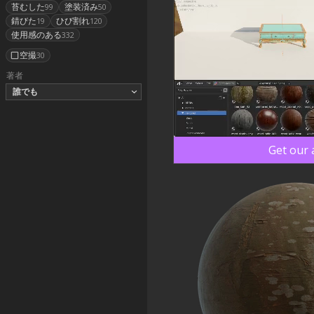
苔むした
塗装済み
99
50
錆びた
ひび割れ
19
120
使用感のある
332
空撮
30
著者
誰でも
Get our