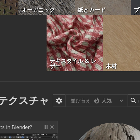
オーガニック
紙とカード
プ
テキスタイル & レ
ザー
木材
テクスチャ
並び替え:
人気
ts in Blender?