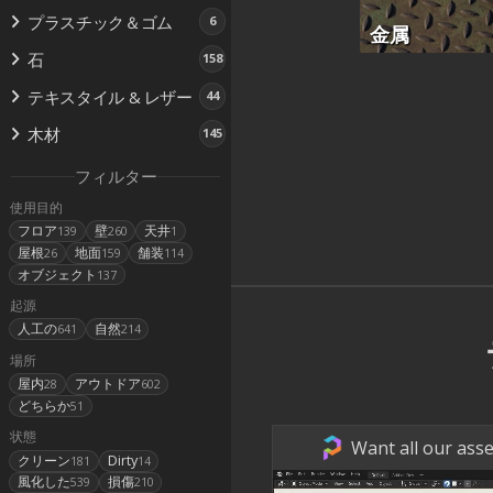
プラスチック＆ゴム
6
金属
石
158
テキスタイル & レザー
44
木材
145
フィルター
使用目的
フロア
壁
天井
139
260
1
屋根
地面
舗装
26
159
114
オブジェクト
137
起源
人工の
自然
641
214
場所
屋内
アウトドア
28
602
どちらか
51
状態
Want all our asse
クリーン
Dirty
181
14
風化した
損傷
539
210