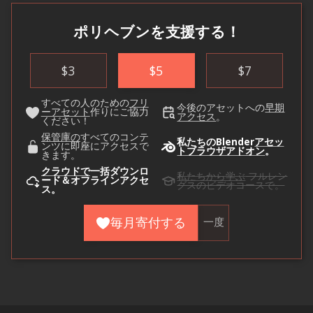
ポリヘブンを支援する！
$
3
$
5
$
7
すべての人のための
フリ
今後のアセットへの
早期
ーアセット
作りにご協力
アクセス
。
ください！
保管庫の
すべてのコンテ
私たちのBlender
アセッ
ンツに即座にアクセスで
トブラウザアドオン
。
きます。
クラウドで
一括ダウンロ
私たちから学ぶ
フルレン
ード＆オフラインアクセ
グスのビデオコースで。
ス。
毎月寄付する
一度