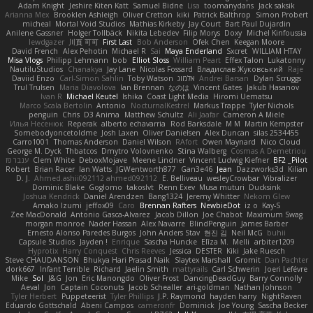
Adam Knight
Jeshire Kiten Katt
Samuel Bidne
Lisa
toomanydans
Jack saksik
Arianna Mex
Brooklen Ashleigh
Oliver Cretton
kiki
Patrick Balthrop
Simon Probert
micheal
Mortal Void Studios
Mathias Kirkeby
Jay Court
Bart Paul Dujardin
Anilene Gassner
Holger Tollbäck
Nikita Lebedev
Filip Morys
Doxy
Michel Kinfoussia
lewdgazer
川頁 可可
First Last
Bob Anderson
Ofek Chen
Keegan Moore
David French
Alex Pehotin
Michael R
Sai
Maya Enderland
Sxcret
WILLIAM HTAY
Misa Vlogs
Philipp Lehmann
bob
Elliot Sloss
William Peart
Effex Talon
Lukatonny
NautiluStudios
Chanakya
Jay Lane
Nicolas Fossard
Владислав Жуковський
Raje
Daviid Enzo
Carl-Simon Sahlin
Toby Watson
אלמוג
Andrei Barsan
Dylan Scruggs
Trul Trulsen
Maria Diavolova
Ian Brennan
なのは
Vincent Gates
Jakub Hasanov
Ivan R
Michael Keutel
Ishika
Coast Light Media
Hiromi Uematsu
Marco Scala Bertolin
Antonio
NocturnalKestrel
Markus Trappe
Tyler Nichols
penguin
Chris
D3 Anima
Matthew Schultz
Ali Jaafar
Cameron A Miele
Илья Несенюк
Reperak
alberto echavarria
Rod Barksdale
M M
Martin Kempster
Somebodyoncetoldme
Josh Laxen
Oliver Danielsen
Alex Duncan
silas 2534455
Carro1001
Thomas Anderson
Daniel Wilson
RAfort
Owen Maynard
Nico Cloud
George M. Dyck
Thbatcos
Dmytro Volovnenko
Stina Walberg
Cosmas A Demetriou
ענבר פז
Clem White
DeboxMojave
Meene Lindner
Vincent Ludwig Kiefner
BF2 _Pilot
Robert
Brian Racer
Ian Watts
JGWentworth877
Gan3e46
Jean
Dazzworks3d
Kilian
D. J.
Ahmed.ashii092112 ahmed092112
E. Belliveau
wesleyCrowbar
Vibralizer
Dominic Blake
Goglomo
takoslvt
Renn Exev
Musa muturi
Ducksink
Joshua Kendrick
Daniel Arendzen
Bang1324
Jeremy Whitter
Nekom Glew
Amako Izumi
jeffox09
Caro
Brennan Rafters
NewbieDot
iz o
Kay-S
Zee MacDonald
Antonio Gasca-Alvarez
Jacob Dillon
Joe Chabot
Maximum Swag
morgan monroe
Nader Hassan
Alex Navarre
BlindPenguin
James Barber
Ernesto Alonso Paredes Burgos
John Anders Stav
현진 김
Neil McG
buhii
Capsule Studios
Jayden !
Enrique
Sascha Huncke
Elīza M.
Melli
arbiter1209
Hyprotix
Harry Conquest
Chris Reeves
Jessica
DESTER
Kiki
Jake Ruesch
Steve CHAUDANSON
Bhukya Hari Prasad Naik
Slaytex Marshall
Gromit
Dan Pachter
dork667
Infant Terrible
Richard
Jaelin Smith
mattyrails
Carl Schwerin
Joeri Lefévre
Mike
Sol
J&G
Jon
Eric Manongdo
Oliver Frost
DancingDeadGuy
Barry Connolly
Aeval
Jon
Captain Coconuts
Jacob Schealler
ari-goldman
Nathan Johnson
Tyler Herbert
Puppeteerist
Tyler Phillips
J.P. Raymond
hayden harry
NightRaven
Eduardo Gottschald
Abeni Campos
cameronfr
Dominick
Joe Young
Sascha Becker