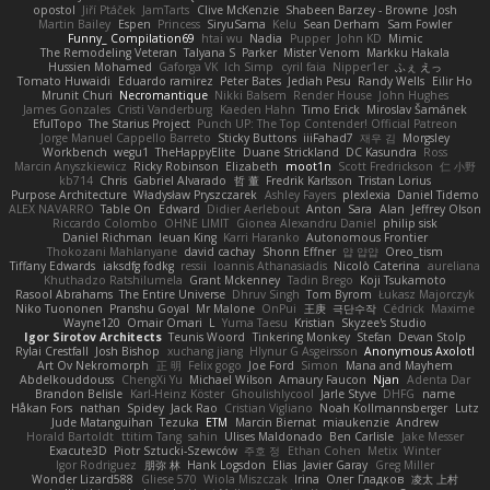
opostol
Jiří Ptáček
JamTarts
Clive McKenzie
Shabeen Barzey - Browne
Josh
Martin Bailey
Espen
Princess
SiryuSama
Kelu
Sean Derham
Sam Fowler
Funny_ Compilation69
htai wu
Nadia
Pupper
John KD
Mimic
The Remodeling Veteran
Talyana S
Parker
Mister Venom
Markku Hakala
Hussien Mohamed
Gaforga VK
Ich Simp
cyril faia
Nipper1er
ふぇ えっ
Tomato Huwaidi
Eduardo ramirez
Peter Bates
Jediah Pesu
Randy Wells
Eilir Ho
Mrunit Churi
Necromantique
Nikki Balsem
Render House
John Hughes
James Gonzales
Cristi Vanderburg
Kaeden Hahn
Timo Erick
Miroslav Šamánek
EfulTopo
The Starius Project
Punch UP: The Top Contender! Official Patreon
Jorge Manuel Cappello Barreto
Sticky Buttons
iiiFahad7
재우 김
Morgsley
Workbench
wegu1
TheHappyElite
Duane Strickland
DC Kasundra
Ross
Marcin Anyszkiewicz
Ricky Robinson
Elizabeth
moot1n
Scott Fredrickson
仁 小野
kb714
Chris
Gabriel Alvarado
哲 董
Fredrik Karlsson
Tristan Lorius
Purpose Architecture
Władysław Pryszczarek
Ashley Fayers
plexlexia
Daniel Tidemo
ALEX NAVARRO
Table On
Edward
Didier Aerlebout
Anton
Sara
Alan
Jeffrey Olson
Riccardo Colombo
OHNE LIMIT
Gionea Alexandru Daniel
philip sisk
Daniel Richman
Ieuan King
Karri Haranko
Autonomous Frontier
Thokozani Mahlanyane
david cachay
Shonn Effner
얍 얍얍
Oreo_tism
Tiffany Edwards
iaksdfg fodkg
ressii
Ioannis Athanasiadis
Nicolò Caterina
aureliana
Khuthadzo Ratshilumela
Grant Mckenney
Tadin Brego
Koji Tsukamoto
Rasool Abrahams
The Entire Universe
Dhruv Singh
Tom Byrom
Łukasz Majorczyk
Niko Tuononen
Pranshu Goyal
Mr Malone
OnPui
王庚
극단수작
Cédrick
Maxime
Wayne120
Omair Omari
L
Yuma Taesu
Kristian
Skyzee's Studio
Igor Sirotov Architects
Teunis Woord
Tinkering Monkey
Stefan
Devan Stolp
Rylai Crestfall
Josh Bishop
xuchang jiang
Hlynur G Asgeirsson
Anonymous Axolotl
Art Ov Nekromorph
正 明
Felix gogo
Joe Ford
Simon
Mana and Mayhem
Abdelkouddouss
ChengXi Yu
Michael Wilson
Amaury Faucon
Njan
Adenta Dar
Brandon Belisle
Karl-Heinz Köster
Ghoulishlycool
Jarle Styve
DHFG
name
Håkan Fors
nathan
Spidey
Jack Rao
Cristian Vigliano
Noah Kollmannsberger
Lutz
Jude Matanguihan
Tezuka
ETM
Marcin Biernat
miaukenzie
Andrew
Horald Bartoldt
ttitim Tang
sahin
Ulises Maldonado
Ben Carlisle
Jake Messer
Exacute3D
Piotr Sztucki-Szewców
주호 정
Ethan Cohen
Metix
Winter
Igor Rodriguez
朋弥 林
Hank Logsdon
Elias
Javier Garay
Greg Miller
Wonder Lizard588
Gliese 570
Wiola Miszczak
Irina
Олег Гладков
凌太 上村