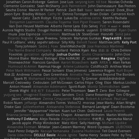
Jonathan Caron-Roberge
Gaston
Jose Luis
seryong kim
till toe
Nicolas Ocheda
Clemente Gonzalez
Sean McSharry
Jack Palmstrom
John Daineusaure
Bas Peeters
Sascha Donie
Marvin W Parker
Patrick
Zach Ball
Isaac
katren wood
Deek_Blue
Jason Eyre
Bradley Wilson
Cathy W
Dennis Torosyan
Brian Dolan
Cameron Koch
Xavier Caliz
Zach Robyn
Fizzle
Lukas Ess
andrea cerini
Keerthi Pachala
Benjamin Learmonth
Claudia Toyama
Von Piper Flowers
Søren Rosendahl
Van Den Heuvel Matthew
Alberto Ferrer Lara
Edo Salvej
Pzit
✧ 𝔪𝔞𝔯𝔦 ✧
eeee
Aurora Nights Studio
Dougal Henken
Attila Malarik
uujann
D1REW00F
Ryan Dunn
mura
Jose Espinoza
iiiimmmm
Matthias LN
SteelDriver
Henri49
Solid Jake
Ricardo Negrete
Саша Ячмень
Solacen
Martynas Gurskas
PlaytestDS
Aren
Paul R LeBlanc
vikky
sepehr sabour
Silly Killy
Benoît Texier
Matthew Jeffs
Kelly Port
Tony Johnson
Sadie J. Foxx
SilentWatcher28
Jose Francisco Martinez
The Name Brand Company
Bouillard
Patrick Ryan
Keu
皓欽 涂
Chris DeVere
Foxokles
garzatron
cyclump
Joshua Dunfee
Giulio Chiaramonte
John Doe
Mornè Blake
Mateusz Relinger
Elia ALMALIKI
JC
uiiunan
Rongina
DigiTaco
Thierwaechter
Francois Gandon
Aaron Mceachern
kath
AREA 6
Alan Farkas
Humoud Al-Amiri
Rasmus Hauge
Arlene Lukkarila
ColdRice25
Anthea Ward
Peter Mark Wittmann
Pascal Scrivani
Elias Jimenez
Lawrence Rogers
Kurt Boyer
Risk 📀
Andreea Cosma
Dan Greenheck
Annette Pew
Stories Beyond The Borders
Spark PJ
Mohamad Hadlah
Kyle Mitrione
Ty Grenier
dddddrdrdrdrdr
Marcell Ceslowsky
Cedoulain
Jeff McGowan
Carlos Filipe
Oleg
Elsie
Markus Löchte
Anton Howell
Alexander Adelmann
Spirit-Rush
Moritz Schmidtchen
Liam
Derek Wight
幸史 松下
Eduardo
Peter Thomson
Sean T
Zero
Ben Gillespie
yuijung seo
Imagined Realms
Alani Sanders
Deck
Dane Reisenbigler
Tim O'Bryan
Jason Cuthbertson
Zerina Cmajcanin
FabFab
Robert A Lohaus
Paul Lau
Robin Nuen
jeffsarge
Alexandro Torres
Volico72
morzsa
Jesse Marku
Allan Wright
Drake Gao
Julileeheehee
Aleksandra Stefanova
Bernard Landgraf
Daan Bootsma
Jennifer "daysparrow" Harlan
Kuan lun Chen
DaDrood
Laura Pesenti
Brianna Janssen Saldivar
Matthew Chapin
Alexander Wilhelm
Martin Wittfooth
Anthony F DeMarco
Alejo Parada
Alejandro Soriano
中村秀人
Agnieszka Marut
Jacob apple
Philip Windecker
Matz Klint
Sally Hastings
Michael Updike
Alexandra Forman
MrIsklar
Jean-Cassien Marmey
Weird Oposssum
LIUBOYAN
Raul Perez Delgado
Kazuya Yamanaka
Zuzana Hudecova
Tell David Evensen
Daria Udachina
DELILLE Basile
Acura .Ignite
Tasha Henry
Sedale Pelle
by Tiny
Ale Pašeta
nile
Ike Saunders
Aves Arcana
inex
Jedi Chen
Jaxson Crookston
Ewos