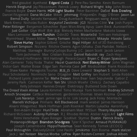
fred gissubel
Ayetheist
Edgard Costa
JJ
Pere Pau Sancho
Kevin Barnum
Henrik Berglund
Jay Piboontum
Patrick Lowry
Richard Wright
kiky
John Moon
Francis Boyle
Devin Harris
HDR Light Studio
Peter Baintner
Da5id
Bob Dowling
Daniel Fitzgerald
Dana McCabe
Miket
jehrmaig
f1rstpers0n
Peggy O'Brien
Jason Lai
Bernd Dully
Satoshi Yamasaki
Doug Auerbach
fengquan wang
Aeon Soul
Mark Krenz
Nicholas Rubin
Krzysztof Zwolinski
JG3
Nicolas Côté
V-o
Josh Purple
Peter Rittinger
Benjamin Schechter
Ryan Won-Meng Apuy
Liam Beck
AuroranFilms
Just Gollor
Glyn Wolf
亮作 淡波
Melody Helen MacFarlane
Makoto Izawa
Marc Lemoine
Vadim Turchin
Odin3D
Travis
Moiarte3d
Tim van Helsdingen
WyrmHead
Shawn Miller
Tawny Tomsen
Andy Hickmott
Mikayla
Hiroshi Saito
Steve Hurley
Sophie Gilbert
Grische
Nigel Hillyer
Art of 3D Rendering
Robert Simpson
Nizzero
Ritchie Owens
Agon Ushaku
Zisis Psalidas
Nelson C
Matthias
Stareagle
BunnyCyclops Bunny
J.C.
Jason Scott
Jacob Larson
Tom Jachmann
Max
Cristian Rocco
Daniel Raboldt
ray
Zach Hoy
Bernhard Hoffmann
Will Hattingh
Perard-Gayot
Bryan C
Bojan Spasojevic
Alan Camerer
Toby Yoda
Thater
Hazel Quantock
Neil Blakey-Milner
John Wagman
Victor Gan
Walter Bosse
Edgar San
Pamela Case
Jeff
Modicolitor
Frank Riccobono
Shaw Kaake
Panagiotis Tourlas
果冻_JS
Dave Liewald
Stephan S
Matt Allen
Paul Schicketanz
Norimichi Sano
DGagster
Matt Griffey
Ian Hubert
Linda Robbins
Richard Lyons
Joanne Tai
Mahe Dewan
Finn Bear
Ivan Sepulveda
Gabor Z
Jeremy Park
Cameron Keffer
Yan Shi
Ulrich Woehr
Chris Li
Zachary Capalbo
Kelly Johnson
Hannes Dreyer
Elektrospy
Buttered Side Down
The Dread Vixen Alinsa
Laura Kimmel
Timo Muraja
Tom Norman
Rodney Schmidt
Arioch Snowpaw
Catface Meowmers
gardeninn thomas
Istvan Kozma
QuesoGr7
Luis Naranjo
Sean
jamie ngai to lo
Lök Leung
Jack Foley
fxtentacle
Marielli Vichique
Primaris
Kirt Blackwood
mark wrabel
James Harrison
Alvaro Villagomez
Mark Hoffman
Josh Roenker
Martin Lukačka
AaronFung
Ben-Adam Berger
Hun73rdk
Abraham Mast
YYSSun
Thierry Mayrand
Richard McGowan
Aubrey Pullman
R.J. Rhodes Writes
Atelier Argos Art
Light Films
Rémi Verschelde
Ryan Reisiger
SizeKivit
Stymie
Dustin
Patrick Brady
ProtanopicMidget
Brandon Snodgrass
Tyler K Spicher
Arnaud PUIRAVAUD
Joseph Catrambone
HippoThalamus
Sean Kennedy
Tomek LECOCQ
Paul Mcloughlin
DaLivelyGhost
Lose Pacific
Jimikimo
Ben Bosma
mark stalzer
Jack J
Ian Neisser
Marcus Morba
LePew
Ryan Roden-Corrent
Joshua Albers