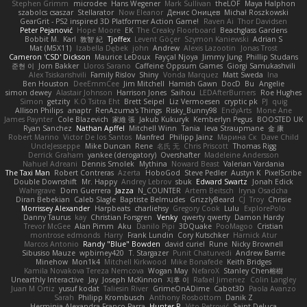
Stephen Grimm
microdee
Hans Wegener
Mark Sullivan
theLOF
Maya Halphon
szabolcs csaszar
Stellarator
Now Eleanor
Денис Оницев
Michał Roszkowski
GearGrit - PS2 inspired 3D Platformer Action Game!
Raven Ai
Thor Davidsen
Peter Pejanović
Hope Moore
EK
The Creaky Floorboard
Beachglass Gardens
Bobbit M.
Karl
敦智 紀
Tjoffex
Levent Göçer
Szymon Kaniewski
Adrian S
Mat (M5X11)
Izabella Dębek
john
Andrew
Alexis Lazootin
Jonas Trost
Cameron 'CSD' Dickson
Maurice LeDoux
Fayçal Njoya
Jimmy Jung
Phillip Studans
준현 이
Jorn Bakker
Lloros Sarano
Caffeine Oppsum Games
Giorgi Samukashvili
Alex Tsiskarishvili
Family Rislov
Shiny
Vonda Marquez
Matt Sweda
Ina
Ben Houston
DeeEmmCee
Jim Mitchell
Hamish Gawn
DocD
Bu
Angelie
simon dewey
Alastair Johnson
Harrison Jones
Saihou
LEDAfterBurners
Roe Hughes
Simon
getzity
K.O Tsitra Eht
Brett Seipel
Liz Vermoesen
cryptic pk
PJ
quig
Allison Philips
anaptr
RenAzuma's Things
Risky_Bunny98
EndyArts
Mone Ane
James Paynter
Cole Blazevich
家維 張
Jakub Kukuryk
Kemberlyn Pegus
BOOSTED UK
Ryan Sanchez
Nathan Apffel
Mitchell Winn
Tania
Ieva Straupmane
金 康
Robert Marino
Victor De los Santos
Manfred
Philipp Jainz
Марина Ск
Dave Child
UncleJesseppe
Mike Duncan
Rene
名氏 无
Chris Priscott
Thomas Rigg
Derrick Graham
yankee (derogatory)
Overshafter
Madeleine Andersson
Nahuel Adreani
Dennis Smolek
Mythina
Noward Beast
Valerian Vardania
The Taxi Man
Robert Contreras
Azerta
HoboGod
Steve Pedler
Austyn K
PixelScribe
Double Downshift
Mr. Happy
Andrey Lebrov
sbuk
Edward Swartz
Jonah Edick
Wahrgrave
Dom Guerrera
Jazza
N_COUNTER
Artem Beitsch
Iryna Osadcha
Diran Bebekian
Caleb Slagle
Baptiste Belmudes
GrizzlyBeard
CJ
Troy
Chrisie
Morrissey Alexander
Harpbeats
charliehsy
Gregory Cook
Lulu
ExplorePolo
Danny Taurus
kay
Christian Forsgren
Venky
qwerty qwerty
Damon Hardy
Trevor McGee
Alan Pimm
Aku
Danilo Pipi
3DQuake
PooMagoo
Cristian
montrose edmonds
Harry
Frank Lundin
Cory Kutschker
Harnick Atur
Marcos Antonio
Randy "Blue" Bowden
david curiel
Rune
Nicky Brownell
Sibusiso Mauze
wpbirney420
T. Stargazer
Punit Chaturvedi
Andrew Barrie
Minehow
Mon1k4
Mitchell Kirkwood
Mike Bonafede
Keith Bridges
Kamila Novakova Tereza Nemcova
Wogan May
NefaroX
Stanley Chen榕樹
Unearthly Interactive
Jay
Joseph McKinnon
지후 이
Rafael Jimenez
Colin Langley
Juan M Ortiz
yusuf kodat
Taliesin River
GrimeOnADime
Cabot3D
Paola Avanzo
Sarah
Philipp Krombusch
Anthony Rosbottom
Danik Z
Herminia Alexandra Franco Parra
Hunter R
Vito Petrović
Saint Deluca