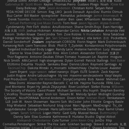
Joshua Scelfo
Annah Gestaga
SmaackBZ62
JollyYeen
oscall L
友理 斉藤
Kuba
Gabrielius M
Scott Moen
Kaylee
Thomas Pierro
Gustavo Pliego
Noah
Юлія Кізі
Daisy Belknap
ZMM
Jason Anderson
Christian Kohli
Satyan Patel
YEDA HOME DECOR
Simon
Reg_LMO
Jacob Denault
ApocDev
Rumlo Olmub
Buz Carter
Bill Master
rpcexploiter
Reinaldus
jadedesign
Jamie Arseneault
K
Derek Toombs
Renato Pinochet
qrator
Ben
cawc
XPhantom
Mimski Beats
Virtual Performing Live Music Events
Tom Neal
Jason Nguyen
Alyssa Everett
Cyndersanity
Petr Fořt
disiboi
AnuRobinson
Shane Smith-Rojo
Evan Harridge
大海 久我
lilith
Joshua Hickman
Aleksandar Caricic
Nikita Leshakov
Amanda Vest
Axiom
Stefan Knaak
David Jindra
Tim
Zoie Robles
N Watanabe
Nina Takáčová
Rodrigo Hernández Salgado
Jan
Sari Schwarz
Indiana J
ella larkin
基德
Pocketfans
Daniel Sonderhoff
Zicalam
zephaniah CORSON
Florin Negele
Mark Dohrenbusch
Yunseong Noh
Liam Trancoso
Blob
Phill D
T_Zydelski
Konstantinos Polychroniadis
Targeted Individual Body Logger
Randy Lane
melanie hamilton
Lucy
Weasel
Elanor la
Vova Diakur
Jaden Rosi
Alon Cohen
Alexander October
文謙 許
Thor Ragnaros
Antoine Daubas
Ethan Tomaso
huaxuan Lei
Raptite
mogura
Nick Smith
AMcCarroll
high strangeness
Dylan Gorrell
Patrick Stallings
Neil Baker
ElUltimo DeLaFila
Yousick
Sankaku Bear
Dennis Libon
Reymeld Santiago
AJ
FacinusChip
Dakota Wreski
n_morcatti
killswitchkay
Charles Louie
Avaister
Liam Bryant
sagar sasson
rafael naranjo
Elijah
ELITE Scratch
Zack Kepner
Justin Rogow
Andre Labuschagne
lily ren
maxime vandecasteele
Vasyl Vasyliv
Post Production
Zbob
VW Winterstein
StorysComplete
Bob
Xavier
Mehmet Can
Nika Domi
Alexander Rayner-Barcelli
C
xd Idk
Hajime Tsunoda
FRNL Lou
Joel Montano
Bryan Hy
Jakub Zbyszynski
River Lockhart
Stefan Florea
MStorm
The Society of Visions
David Power
Michael Santoro
thu huynh
Stephen Bentley
I_ViceRoy
Thomas Granger
bloli loli
Takashi M.
Melody Spiker
Midnight Gunship
Spencer_
NicoPOWAAA
Kornel Anderson
Dixon Keller
Keenan Rush
Venkataram
LLB
Josh W.
Kevin Showman
Naomi Soh
McCoder
John Elliotte
Gregory Basile
Filip Wieland
Sebastian Norlund
blog cruvi
Marc Nguyen
MaxDezignz
Tic_cle
nogutidaisuke
George Dvorak
Haris Lattirom
Matthew Daday
Paul
Kamil Uriasz
Lirian
Sarah Schrock
Logan Hertz
Gaël Gilly
Musical Nexus
Buttmunky1
Danny Sale
Elias Guevara
Kathreena B
Huitaka Studio
Digital Abbot
Aleksandr Chebotariov
Cole Turner
John Kevin Ong
JonDo
Filip
Cornellus Pendrahgon
Striker The Fox
Lale
Gökhan Sazdağı
Steve-0
el smells
丸 黒
Domantas Jokšas
Eduard
EvilQ
Alexander Olesen
Luke C
Shawn Anderson
Tess