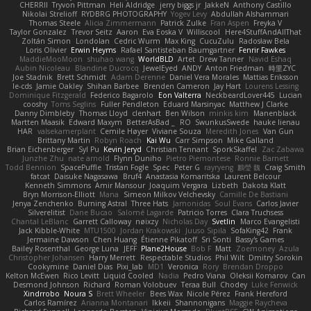
CHERRII
Tryvon Pittman
Heli Aldridge
jerry biggs jr
JakkeN
Anthony Castillo
Nikolai Strelioff
RYDBRG PHOTOGRAPHY
Yogev Levy
Abdullah Alshammari
Thomas Steele
Alicia Zimmermann
Patrick Zulke
Fran Aspen
Freyka V
Taylor Gonzalez
Trevor Seitz
Aaron
Eva Eoska V
Williscool
Here4StuffAndAllThat
Zoltán Simon
Londolan
Cedric Wurm
Max King
CucuZulu
Radosław Bela
Loris Olivier
Erwin Heyms
Rafael Santisteban Baumgartner
Fenrir Fawkes
MaddieMooMoon
shuhao wang
WorldBLD
Artet
Drew Tanner
Navid Eshaq
Aubin Nicoleau
Blandine Ducrocq
JewelEyed
ANDY
Anton Friedman
時里ZYC
Joe Stadnik
Brett Schmidt
Adam Derenne
Daniel Vera Morales
Mattias Eriksson
le-cds
Jamie Oakley
Shihan Barbee
Brenden Cameron
Jay Hart
Lourens Lessing
Dominique Fitzgerald
Federico Bagarolo
Eon Valterra
NeckbeardLover445
Lucian
cooshy
Toms Seglins
Fuller Pendleton
Eduard Marsinyac
Matthew J Clarke
Danny Dimbleby
Thomas Lloyd
clenhart
Ben Wilson
minkis kim
Manenblack
Martten Maasik
Edward Maxym
BetterAsBad _
RO
SwunkusSwede
hauke lienau
HAR
valsekamerplant
Cemile Høyer
Viviane Souza
Meredith Jones
Van Gun
Brittany Martin
Robyn Roach
Kai Wu
Carr Simpson
Mike Galland
Brian Eichenberger
Syl Pu
Kevin Jeryd
Christian Tennant
SporkSkaffel
Zac Zabawa
Junzhe Zhu
nate arnold
Flynn Duniho
Pietro Piemontese
Ronnie Barnett
Todd Bennion
SpacePuffle
Tristan Fogle
Spec
Peter G
rayryeng
鸝瑩 魏
Craig Smith
fatcat
Daisuke Nagasawa
Bruf4
Anastasia Komaritska
Laurent Belcour
Kenneth Simmons
Amir Mansour
Joaquim Vergara
Lizbeth
Dakota Klatt
Bryn Morrison-Elliott
Mana
Simeon Milkov Velchevsky
Camille De Bastiani
Jenya Zenchenko
Burning Astral
Three Hats
Jamonidas
Soul Evans
Carlos Javier
Silverelitist
Dane Bucao
Salomé Lagarde
Patricio Torres
Clara Truchsess
Chantal LeBlanc
Garrett Calloway
nøixzy
Nicholas Day
Svetlin
Marco Evangelisti
Jack Kibble-White
MTU1500
Jordan Krakowski
Juuso Sipilä
SofaKing42
Frank
Jermaine Dawson
Chen Huang
Étienne Pikatoff
Sri Sonti
Bassy's Games
Bailey Rosenthal
George Luna
JEFF
Plane2House
Bob F
Matt
Zoemoney
Azula
Christopher Johansen
Harry Merrett
Respectable Studios
Phil Wilt
Dmitry Sorokin
Cookymine
Daniel Dias
Pixi_lab
MD1
Veronica
Rory
Brendan Droppo
Kelton McEwen
Rico Levitt
Liquid Cooled
Nadia
Pedro Viana
Oleksii Komarov
Can
Desmond Johnson
Richard
Roman Volobuev
Teraa Bull
Chodey
Luke Fenwick
Xindrrobo
Noura S
Brett Wheeler
Bees Wax
Nicole Pérez
Frank Hereford
Carlos Ramírez
Arianna Montanari
Ikkeii
Shannonigans
Maggie Raycheva