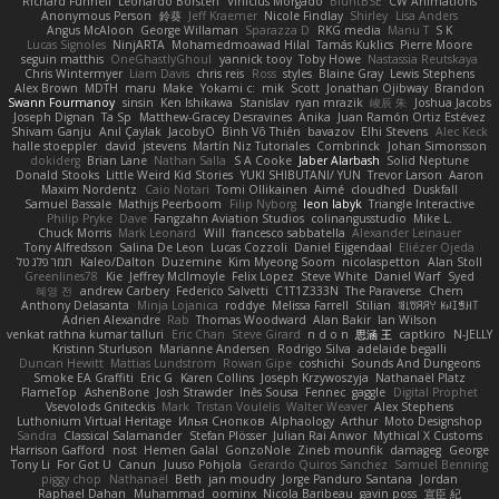
Richard Funnell
Leonardo Borsten
Vinicius Morgado
BluntBSE
CW Animations
Anonymous Person
鈴葵
Jeff Kraemer
Nicole Findlay
Shirley
Lisa Anders
Angus McAloon
George Willaman
Sparazza D
RKG media
Manu T
S K
Lucas Signoles
NinjARTA
Mohamedmoawad Hilal
Tamás Kuklics
Pierre Moore
seguin matthis
OneGhastlyGhoul
yannick tooy
Toby Howe
Nastassia Reutskaya
Chris Wintermyer
Liam Davis
chris reis
Ross
styles
Blaine Gray
Lewis Stephens
Alex Brown
MDTH
maru
Make
Yokami c:
mik
Scott
Jonathan Ojibway
Brandon
Swann Fourmanoy
sinsin
Ken Ishikawa
Stanislav
ryan mrazik
峻辰 朱
Joshua Jacobs
Joseph Dignan
Ta Sp
Matthew-Gracey Desravines
Anika
Juan Ramón Ortiz Estévez
Shivam Ganju
Anıl Çaylak
JacobyO
Bình Võ Thiên
bavazov
Elhi Stevens
Alec Keck
halle stoeppler
david
jstevens
Martín Niz Tutoriales
Combrinck
Johan Simonsson
dokiderg
Brian Lane
Nathan Salla
S A Cooke
Jaber Alarbash
Solid Neptune
Donald Stooks
Little Weird Kid Stories
YUKI SHIBUTANI/ YUN
Trevor Larson
Aaron
Maxim Nordentz
Caio Notari
Tomi Ollikainen
Aimé
cloudhed
Duskfall
Samuel Bassale
Mathijs Peerboom
Filip Nyborg
leon labyk
Triangle Interactive
Philip Pryke
Dave
Fangzahn Aviation Studios
colinangusstudio
Mike L.
Chuck Morris
Mark Leonard
Will
francesco sabbatella
Alexander Leinauer
Tony Alfredsson
Salina De Leon
Lucas Cozzoli
Daniel Eijgendaal
Eliézer Ojeda
תמר פלג טל
Kaleo/Dalton
Duzemine
Kim Myeong Soom
nicolaspetton
Alan Stoll
Greenlines78
Kie
Jeffrey McIlmoyle
Felix Lopez
Steve White
Daniel Warf
Syed
혜영 전
andrew Carbery
Federico Salvetti
C1T1Z333N
The Paraverse
Chem
Anthony Delasanta
Minja Lojanica
roddye
Melissa Farrell
Stilian
ꌃ꒒ꀎꋪꋪꌩ ꀘꈤꀤꁅꃅ꓄
Adrien Alexandre
Rab
Thomas Woodward
Alan Bakir
Ian Wilson
venkat rathna kumar talluri
Eric Chan
Steve Girard
n d o n
思涵 王
captkiro
N-JELLY
Kristinn Sturluson
Marianne Andersen
Rodrigo Silva
adelaide begalli
Duncan Hewitt
Mattias Lundstrom
Rowan Gipe
coshichi
Sounds And Dungeons
Smoke EA Graffiti
Eric G
Karen Collins
Joseph Krzywoszyja
Nathanaël Platz
FlameTop
AshenBone
Josh Strawder
Inês Sousa
Fennec
gaggle
Digital Prophet
Vsevolods Gniteckis
Mark
Tristan Voulelis
Walter Weaver
Alex Stephens
Luthonium Virtual Heritage
Илья Снопков
Alphaology
Arthur
Moto Designshop
Sandra
Classical Salamander
Stefan Plösser
Julian Rai Anwor
Mythical X Customs
Harrison Gafford
nost
Hemen Galal
GonzoNole
Zineb mounfik
damageg
George
Tony Li
For Got U
Canun
Juuso Pohjola
Gerardo Quiros Sanchez
Samuel Benning
piggy chop
Nathanaël
Beth
jan moudry
Jorge Panduro Santana
Jordan
Raphael Dahan
Muhammad
oominx
Nicola Baribeau
gavin poss
宣臣 紀