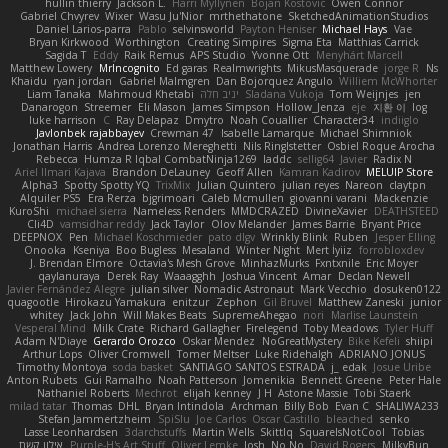
hullin thierry
Jackson L.
Harri Myllynen
Bojan Kostovic
Owen Connor
Gabriel Chvyrev
Wixer
Wasu Ju'Nior
mrthethatone
SketchedAnimationStudios
Daniel Larios-parra
Pablo
selvinsworld
Payton Heniser
Michael Hays
Vae
Bryan Kirkwood
Worthington
Creating Simpires
Sigma Eta
Matthias Carrick
Sagida T
Eddy
Raik Remus
APS Studio
Yvonne Ott
Menyhárt Marcell
Matthew Lowery
MrIncognito
Ed garas
Realmwrights
MikusMasquerade
jorge R
Ns
Khaidu
ryan jordan
Gabriel Malmgren
Dan Bojorquez Angulo
Williem McWhorter
Liam Tanaka
Mahmoud Khetabi
יניב חלה
Sladana Vukoja
Tom Weijnjes
jen
Danarogon
Streemer
Eli Mason
James Simpson
Hollow_Jenza
eje
지환 이
log
luke harrison
C
Ray Delapaz
Dmytro
Noah Couallier
Character34
indiiglo
Javlonbek rajabbayev
Crewman 47
Isabelle Lamarque
Michael Shimniok
Jonathan Harris
Andrea Lorenzo Mereghetti
Nils Ringlstetter
Osbiel Roque Arocha
Rebecca
Humza R Iqbal CombatNinja1269
laddc
sellig64
Javier
Radix N
Ariel Ilmari Kajava
Brandon DeLauney
Geoff Allen
Kamran Kadirov
MELUIP Store
Alpha3
Spotty Spotty YQ
TrixMix
Julian Quintero
julian reyes
Nareon
claytpn
Alquiler PS5
Era Rerza
bjgrimoari
Caleb Mcmullen
giovanni varani
Mackenzie
KuroShi
michael sierra
Nameless Renders
MMDCRAZED
DivineXavier
DEATHSTEED
Cli4D
vamsidhar reddy
Jack Taylor
Olov Melander
James Barrie
Bryant Price
DEEPNOX
Pen
Michael Koschmieder
pato dlgv
Wrinkly Blink
Ruben
Jesper Elling
Onooka
Kseniya
Boo Bugless
Mesaland
Winter Night
Mert İyiiz
forrobloxdev
J. Brendan Elmore
Octavia's Mesh Grove
MinhazMurks
Fxntxnile
Eric Moyer
qaylanuraya
Derek Ray
Waaagghh
Joshua Vincent
Amar
Declan Newell
Javier Fernández Alegre
julian silver
Nomadic Astronaut
Mark Vecchio
dosuken0122
quagootle
Hirokazu Yamakura
enitzur
Zephon
Gil Bruvel
Matthew Zaneski
junior
whitey
Jack John
Will Makes Beats
SupremeAhegao
nori
Marlise Launstein
Vesperal Mind
Milk Crate
Richard Gallagher
Firelegend
Toby Meadows
Tyler Huff
Adam N'Diaye
Gerardo Orozco
Oskar Mendez
NoGreatMystery
Bike Kefeli
shiipi
Arthur Lops
Oliver Cromwell
Tomer Meltser
Luke Ridehalgh
ADRIANO JONUS
Timothy Montoya
soda basket
SANTIAGO SANTOS ESTRADA
j_ edak
Josue Uribe
Anton Rubets
Gui Ramalho
Noah Patterson
Jomenikia
Bennett Greene
Peter Hale
Nathaniel Roberts
Mechrot
elijah kenney
J H
Astone Massie
Tobi Staerk
milad tatar
Thomas
DHL
Bryan Intindola
Archman
Billy Bob
Evan C
SHALIWA233
Stefan Jammertzheim
SpiSlu
Joe Carlos
Oscar Castillo
bleached
senko
Lasse Leonhardsen
3darchstuffs
Martin Wells
Skittlq
SquareIsNotCool
Tobias
אילון קשת
Purple-H's Art Stuff
Oliver Lemke
Josh
No No
David Rogers
MilkyBun