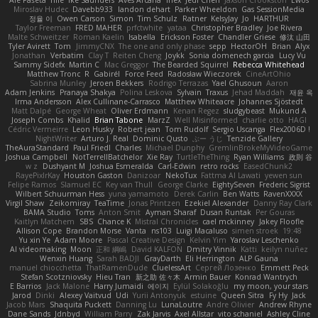
Miroslav Hudec
Davebb933
landon dehart
Parker Wheeldon
Gas SessionMedia
정율 이
Owen Carson
Simon
Tim Schulz
Ratner
KelsyJay
Jo
HARTHUR
Taylor Freeman
FRED MAHER
prfctwhite
yataa
Christopher Bradley
Joe Rivera
Malte Schweitzer
Roman Kaelin
Isabella
Erickson Foster
Chandler Griese
修汰 山田
Tyler Avirett
Tom
JimmyCNX
The one and only phase
sepp
HectorOH
Brian
Alyx
Jonathan
Verbatim
Clay T
Reiten Cheng
Joykk
Sonia domenech garcia
Lucy Vu
Sammy Sidefx
Martin C
Mac Greggor
The Bearded Squirrel
Rebecca Whitehead
Matthew Tronc
R
Gabirél
Force Feed
Radosław Wieczorek
CineArtOhio
Sabrina Munley
Jeroen Bekkers
Rodrigo Terrazas
Yael Ghusoun
Aaron
Adam Jenkins
Pranaya Shakya
Polina Leskova
Sylvain
Traxus
Jehad Maddah
재윤 옥
Irma Andersson
Alex Cullinane-Carrasco
Matthew Whiteacre
Johannes Sjöstedt
Matt Dalpé
George Wheat
Oliver Erdmann
Kenan Regez
sludgybeast
Mukund A
Joseph Combs
Khalid
Brian Tabone
MarzZ
Well Misinformed
charlie otto
HAGI
Cédric Vermeirre
Leon Husky
Robert jean
Tom Rudolf
Sergio Uscanga
Flex2006D !
NightWriter
Arturo J. Real
Dominic Qusto
ぶー うじ
Tenzide Gallery
TheAuraStandard
Paul Friedl
Charles
Michael Dunphy
GremlinBrokeMyVideoGame
Joshua Campbell
NotTerrellBatchelor
Xie Ray
TurtleTheThing
Ryan Williams
政則 谷
w z
Dushyant M
Joshua Esmeralda
Carl-Edwin
retro rocks
EasedChunk2
RayePixlrKay
Houston Gaston
Danizoar
NekoTux
Fattma Al Lawati
yewen sun
Felipe Ramos
Slamuel EC
Key van Thull
George Clarke
EightySeven
Frederic Sigrist
Wilbert Schuurman Hess
yuna yamamoto
Derek Carlin
Ben Watts
RavenXXXX
Virgil Shaw
Zeikomiray
TeaTime
Jonas Printzen
Ezekiel Alexander
Danny Ray Clark
BAMA Studio
Toms
Anton Smit
Ayman Sharaf
Dusan Runtak
Per Gouras
Kaitlyn Matchem
SBS
Chance K
Mistral Chronicles
cael mckinney
Jakey Floofle
Allison Cope
Brandon Morse
Vanta
ns103
Luigi Macaluso
simen stroek
19:48
Yu xin Ye
Adam Moore
Pascal Creative Design
Kelvin Yim
Yaroslav Leschenko
AI videomaking
Moon
正和 綱嶋
David KALFON
Dmitry Vinnik
Katti
keilyn nuñez
Wenxin Huang
Sarah BADJI
GrayDarth
Eli Herrington
ALP Gauna
manuel chiocchetta
ThatRamenDude
CluelessArt
Cергей Лозенко
Emmett Peck
Stefan Scotzniovsky
Hieu Tran
新之助 佐々木
Armin Bauer
Konrad Wantrych
E Barrios
Jack Malone
Harry Jumaidi
에이지
Eylül Solakoğlu
my moon, your stars
Jarod
Dinki
Alexey Vaitvud
Udi
Yurii Antonyuk
estuine
Queen Sitra
Fy Hy
Jack
Jacob Mars
Shaquita Puckett
Danning Lu
LunaLoutre
Andre Olivier
Andrew Rhyne
Dane Sands
Jdnbyd
William Parry
Zak Jarvis
Axel Allstar
vito schaniel
Ashley Cline