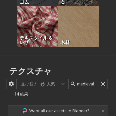
ゴム
石
テキスタイル &
レザー
木材
テクスチャ
並び替え:
人気
14
結果
Want all our assets in Blender?