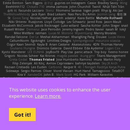
Eddie Benton
Sam Biggins
윤구선
gupries on Instagram
Cassie
Bradley Savoy
Wing
Beehhhh112
Chikato 710
imma zamora
John Churchill
TwinX
Nhật Tiến Trần
승하 이
Facundo Lazzaro
Stenz
Filomeno Saraiva
logan pratt
Rhys lg
Aki Jae
TheMellowMelody
Jack Ryan
Brad Leikam
Nasi Paru Bu Amin
Jazmin Lang
宥任 陳
St
Gooo Tang
Nicolas Hafner
gyomh
adaktyl
Kiara Battle
Michelle Rothwell
Niki Shterev
RussJones
Lloyd Collidge
Lev Schwartz
Jared Ross
Jason Mault
Elizabeth McCormick
Jakob Recknagel
Luke willard
Sascha Kohler
John Steger
snail
Russell Wilder
Demerui
Jace Perrodin
Jeremy Ingram
Pedro Xavier
isaiah M
lokjl
Mike Wellfare
ratman
Lucas M. Morone
WyvernLang
Manny Morales
Randal Falcone
Der Le
Meshal Alshammari
KhangXing Pang
Douwe
Lucas Vieira
CallumNorm
Egoknight
Limitless Designs
tylerspetgoose
maurizio sciascia
Özgür Kaan Sevindi
Kayla B
Arian Castane
Akaiseutoseu
4DN
Thomas Harvey
Giuliano Hungria
Dionicio Galarza
David Ebbevi
Eda Aydemir
Logan Cox
Kyoto Wanderer
LEE EUNHA
JoyBox19
Play Usa
panic attack
Trip boy
heeno honee
Grigorii
Nicolas Scheer
Kai Krones
magda pawlak
ikung gmr
Titans Management
Greta Gedat
Thomas Fristed
Jose Humberto Ramirez
mura
Martin Holy
Filip Zelenjak
Ali Kılıç
Антон Сергеевич
bahriye taşdelen
Sky JK Arch
Razvan Cristiadis
Leo Euden
Carbonic
Kacper K
40. I Nengah Raditya Karya Putra
Sideways
Sergio Pamies
Oliver
Viorel Vlaican
Hurt Hand
Tamagoooo
TetaBOT
Kira V
XanderDK
John B.
Mark Scott
HG Park
William Karavites
Trollstuhl HagenLord
Mark Habbish
Call Me Sensei
NotARectangle
Noelle DeCuir
jae hoon Choi
Yd C
M C
Cameron Taylor
Nenad Nikolic
Tanner Moerke
Victor Ofvergard
苏打
K Y
Galahan
Derek Anwyl
W00k13
Released 50
This website uses cookies to enhance the user
MeTheManwich
iosgamertool
Bob Ashton
INFADEL
Devin Mattox
Jon Martello
Jan
Wyatt Sui
LesterCovax
Cue
tran tuan
Bad Radish
Sebastian
暁子 清水
experience.
Learn more.
Dan Wheatley
Md. Wasif Anjum
Lewis of the Rat Brigade
Juan Pinilla
My Name
Iggy
Terifict
Kiddow
simsterns
Olivier Babet
Brandon Wilkie
BlackSkyNinja
Pavel Karapud
Daren Gallo
Peleg Tabib
Null
Cole Johnson
Joe Bergmann
Pav North
Mike Rogers
Bull Spit
Sage
Ryan Kirkland
Luke White
Yannick
falgn0n
CGSpoon
gubi
Daniel Robertson
Brennan Oort
sanxbile
Dustin McGlinchey
Got it!
Matias Vialagro
lininx66
Joe Brady
Andre Buzzo
Christian Stankovic
Việt Anh Lê
LYRICS OF LIFE
Webora Studios
Sean
乐 音
Petros
眠瓏
James
John Deere
Roman Vyborny
John Woodall
an l
BZK Gaming Leo
chen zhen
MODECAM
Kevin Klever
dima sirababa
Andrew Pierce
Артем Бардин
nagi
FranklinTremplin
JL