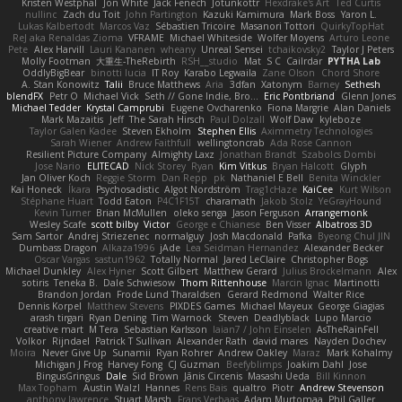
Kristen Westphal
Jon White
Jack Fenech
Jotunkottr
Hexdrake's Art
Ted Curtis
nullinc
Zach du Toit
John Partington
Kazuki Kamimura
Mark Boss
Yaron L.
Lukas Kalbertodt
Marcos Vaz
Sébastien Tricoire
Masanori Tottori
QuirkyTopHat
ReJ aka Renaldas Zioma
VFRAME
Michael Whiteside
Wolfer Moyens
Arturo Leone
Pete
Alex Harvill
Lauri Kananen
wheany
Unreal Sensei
tchaikovsky2
Taylor J Peters
Molly Footman
大重生-TheRebirth
RSH__studio
Mat
S C
Cailrdar
PYTHA Lab
OddlyBigBear
binotti lucia
IT Roy
Karabo Legwaila
Zane Olson
Chord Shore
A. Stan Konowitz
Talii
Bruce Matthews
Aria
3dfan
Xatonym
Barney
Sethesh
blendFX
Petr O
Michael Vick
Seth // Gone Indie, Bro...
Eric Pontbriand
Glenn Jones
Michael Tedder
Krystal Camprubi
Eugene Ovcharenko
Fiona Margrie
Alan Daniels
Mark Mazaitis
Jeff
The Sarah Hirsch
Paul Dolzall
Wolf Daw
kyleboze
Taylor Galen Kadee
Steven Ekholm
Stephen Ellis
Aximmetry Technologies
Sarah Wiener
Andrew Faithfull
wellingtoncrab
Ada Rose Cannon
Resilient Picture Company
Almighty Laxz
Jonathan Brandt
Szabolcs Dombi
Jose Nario
ELITECAD
Nick Storey
Ryan
Kim Vitkus
Bryan Halcott
Glyph
Jan Oliver Koch
Reggie Storm
Dan Repp
pk
Nathaniel E Bell
Benita Winckler
Kai Honeck
Íkara
Psychosadistic
Algot Nordström
Trag1cHaze
KaiCee
Kurt Wilson
Stéphane Huart
Todd Eaton
P4C1F15T
charamath
Jakob Stolz
YeGrayHound
Kevin Turner
Brian McMullen
oleko senga
Jason Ferguson
Arrangemonk
Wesley Scafe
scott bilby
Victor
George e Chianese
Ben Visser
Albatross 3D
Sam Sartor
Andrej Striezenec
normalguy
Josh Macdonald
Pafka
Byeong Chul JIN
Dumbass Dragon
Alkaza1996
jAde
Lea Seidman Hernandez
Alexander Becker
Oscar Vargas
sastun1962
Totally Normal
Jared LeClaire
Christopher Bogs
Michael Dunkley
Alex Hyner
Scott Gilbert
Matthew Gerard
Julius Brockelmann
Alex
sotiris
Teneka B.
Dale Schwiesow
Thom Rittenhouse
Marcin Ignac
Martinotti
Brandon Jordan
Frode Lund Tharaldsen
Gerard Redmond
Walter Rice
Dennis Korpel
Matthew Stevens
PIXDES Games
Michael Mayeux
George Giagias
arash tirgari
Ryan Dening
Tim Warnock
Steven
Deadlyblack
Lupo Marcio
creative mart
M Tera
Sebastian Karlsson
Iaian7 / John Einselen
AsTheRainFell
Volkor
Rijndael
Patrick T Sullivan
Alexander Rath
david mares
Nayden Dochev
Moira
Never Give Up
Sunamii
Ryan Rohrer
Andrew Oakley
Maraz
Mark Kohalmy
Michigan J Frog
Harvey Fong
CJ Guzman
Beefyblimps
Joakim Dahl
Jose
BingusGringus
Dale
Sid Brown
Jānis Circenis
Masashi Ueda
Bill Kinnon
Max Topham
Austin Walzl
Hannes
Rens Bais
qualtro
Piotr
Andrew Stevenson
anthony lawrence
Stuart Marsh
Frans Verbaas
Adam Murtomaa
Phil Galler