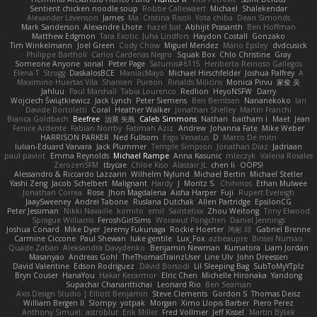
Sentient chicken noodle soup
Robbe Callewaert
Michael
Shalekendar
Alexander Levenson
James
Ma. Cristina Risoli
Yota chiba
Dean Simonds
Mark Sanderson
Alexandre Lhote
hazel bat
Abhijit Prasanth
Ben Hoffman
Matthew Edgmon
Tara Exotic
Juha Lindfors
Haydon Costall
Gonzako
Tim Winkelmann
Joel Green
Cody Chow
Miguel Mendez
Mario Epsley
dvdcusick
Philippe Bartholi
Carlos Cardenas Negro
Squak Box
Chlo Christine
Gray
Someone Anyone
sonal
Peter Page
Saturnis#6115
Heriberto Reinoso Gallegos
Elena T
Strogg
DaskalosBCE
ManiacMayo
Michael Hirschfelder
Joshua Palfrey
A
Maximino Huertas Vila
Shansen
Pureon
Rinalds Miļicins
Monica Pirvu
家俊 吴
Jahluu
Paul Marshall
Tabia Lourenco
Redlion
HeyoNSFW
Darry
Wojciech Świątkiewicz
Jack Lynch
Peter Siemens
Ben Berntsen
Nananekoko
Ian
Davide Bortoletti
Coral
Heather Walker
Jonathan Shelley
Martín Franchi
Bianca Goldbach
Beefree
治英 矢島
Caleb Simmons
Nathan
baitham i
Maet
Jean
Fenice Ardente
Fabian Norrby
Fatimah Aziz
Andrew
Johanna Fate
Mike Weber
HARRISON PARKER
Ned Fullsom
Ergo Venatus
D
Marco De mitri
Iulian-Eduard Varvara
Jack Plummer
Temple Simpson
Jonathan Diaz
Jadriaan
paul paviot
Emma Reynolds
Michael Rampe
Anna Kasunic
mleczyk
Valeria Rosales
ZerozenSFM
tbycae
Chloe Kiso
Alastair JL
chen li
OOPS!
Alessandro & Riccardo Lazzarin
Wilhelm Nylund
Michael Bertin
Michael Stetler
Yashi Zeng
Jacob Schelbert
Malignant
Hardy
J
Moritz S.
Chihirios
Ethan Mulwee
Jonathan Correa
Rose
Jhon Magdalena
Aisha Harper
Fuji
Rupert Eveleigh
JaaySweeney
Andrei Tabone
Ruslana Dutchak
Allen Partridge
EpsilonCG
Peter Jessiman
Nikki Navaille
komito
emil
Saintetixx
Zhou Weitong
Tony Elwood
Sprague Williams
FeroshGirlSims
Worawut Pongchen
Daniel Jennings
Joshua Conard
Mike Dyer
Jeremy Fukunaga
Rockie Hoerter
鸿彬 邱
Gabriel Brenne
Carmine Ciccone
Paul Shewan
luke gentile
Lux_Fox
azbeaupre
Binsei Numao
Quade Zaban
Aleksandra Davydenko
Benjamin Newman
Kumatora
Liam Jordan
Masanyao
Andreas Gohl
TheThomasTrainzUser
Line Ulv
John Dreessen
David Valentine
Edson Rodriguez
Dávid Borsodi
Lil Sleeping Bag
SubToMyYTplz
Bryn Couser
HanaYou
Hakar Kerarmor
Elric Chen
Michelle Hironaka
Yandong
Supachai Chanarittichai
Leonard Rio
Ben Seaman
Axis Design Studio | Elliott Benjamin
Steve Clements
Gordon S
Thomas Deisz
William Bergen II
Slompy
yotpak
Morgan
Ximo Llopis Barber
Piero Perez
Anthony Simuel
astroblur
Erik Miller
Fred Vollmer
Jeff Kissel
Martin Býšek