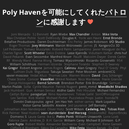
Poly Havenを可能にしてくれた
パトロ
ン
に感謝します
Joni Mercado
S J Bennett
Ryan Wiebe
Max Chandler
Anton
Mike Verta
Max Christian Pohle
Scott DeWoody
Douglas K.
Yorik van Havre
Ernst Bronde
BetaFive Productions - Daren Dochterman
Eric Perley
James Robinson
I/O Studio
Roger Thomas
Joey Wittmann
Marcin Wiśniewski
James
JS
KangaroOz 3D
Leif Pedersen
Tomasz Muszyński
Roberd Palm
Lampantino
Javier Meseguer de Paz
Charles Tigner
Scott Wheeler
Eelco Dolstra
Lasse Kjønnås
Viduttam Katkar
chris huf
David Pekarek
Evan Seccombe
Manfred Knorr
PaulR
Malcolm Dwyer
Derek Carlin
RF
Wendy Ward
Fianna Wong
Tomasz Wyszolmirski
Riccardo Giovanetti
fr54
William Schilthuis
Herman Idzerda
Stephane Toraldo
Stephen D Swaney
Kai Gregor
Robert Angone
James Rogers
Calinou
Alan Gregory
Paul O' Grady
Phyl
Luthien Dulk
Miguelaxa
Takuya Sawatari
Peter Moonen
ambientCG
xavier moscoso
Vedat Afuzi
Thomas Lisle
Warren Moore
David
Zaq Schlanger
Chase Stone
Conicer
VoxelKei
Mikkel Nielsen
Nico Wardakas
Frank Grande
Denys Holovyanko
Bernd Schmidt
Brendon Porter
Erik Brundidge
Samuel
Martin Pražák
Sofia
Cyrille Maurice
Patrick Nugent
penti_mmd
Mondlicht Studios
Jack Humbert
Gun
Arman Sernaz
Atdhe Gashi
Petr Hloušek
Michael Fernandez
Caitlyn Byrne
paragsatyal
Nino Kapetanovic
Tobias Gallé
SonOfPorcupine
Leo Santos
Rob Waller
Michael Porter
Puzzlebox Props
Justin
honda78
Dimitri Diakopoulos
zgred
Jen Hao Yeh
esther carney
Mark Lopatka
Victor Gama Sabbithi
Alexlee
Jed Laurance
Jeff Barnaby
Johnathan Alan Vanderpool
Oliver Hotz
Scott Wilson
Cadalog, Inc.
Tobias Rösli
Rick Palmer
Neal Huston
sean dunderdale
Erel Herzog
OroborosNZ
RaptorBricks
Domenic S
Laura Ganis
Ike Li
Pietro Ponti
William Unsworth
Lorie Loeb
Fabrice Zaini
Andrew_D
R.H. García
William Carey
Michael B Johnson
G.P
Goro Fujita
Robert Wallis
Alexander Bachvarov
Evan Campbell
Rene Gansen
Clifford A Worsham
Fábio De Carvalho
Mike Festa
Martin Banak - Dr Zed