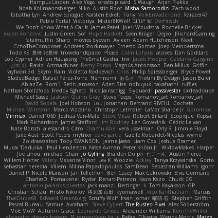
Hampus Linden
Alex Vega
orestis picard
S Waugh
Arjen Plakke
Noah Kollmannsberger
Niko
Austin Root
Misha Samorodin
Zach wood
Tabatha Lyn
Andrew Sprague
Karsten Eckelt
Tony
VolkEnVaderland
Raizzer47
Pablo Portal
Viktoriya
MisterBKWolf
שי יעקוב
DerHitsch
We Don't Know What A Car Is
James Patel
Joeri Woudstra
Rochelle Bricker
Bojan Rončević
Justin Green
Sof
Hope Hackett
Sven Kröger
Dejvo
JRichardGaming
fatalmuffin
Sharp
movies byevan
Ayleen
Adam Hutchinson
Neet
EchoTheComposer
Andreas Stockmayer
Ernesto Gomez
Joep Meindertsma
Todd KS
景琦 张景琦
trowelandspade
Phase
Colin Lohaus
atoves
Dan Goddard
Loo Cypher
Adrian Haugseng
TheSmallGacha
trvr
Jacob Hooper
Gaetano Gargano
민희 이
Flavio
Artmachiner
Remy Ponso
Magnús Antonsson
Ben Milius
Griffin
rayhaan.3d
Skyro
Rain
Violetta Radkevich
Chris
Philip Spiessberger
Bryce Powell
BladedBadge
Rafael Perez-Torro
Nemnomi
おるす
Photini By Design
Jason Buier
AblazZe
Rom1
Serin Jameson
Aden Bise
nobuyuki takahashi
ruffles
Nathan Stoltzfoos
Freddy Sghetti
Nick Jainschigg
Siyouardi
passivestar
sirdeadduke
Michael Sasse
Jackson Quinn Gray
Steve Teeps
Romanov_art Romanov_art
David Sopala
Joel Hobson
Lou Jonathan
Bertrand RIVEILL
Cocheta
Michael Witmann
Marco Vizcaino
Christoph Letmaier
LaMar Sharpe Jr
Gbromios
Minmax
Daniel1060
Joshua Van-Male
Steve Mitas
Robert Billard
Scopique
Repsaj
Mark Richardson
James Stafford
Jim Rodney
Len Govednik
Cédric Le van
Nate Borsch
alessandro Citro
Osamu Abe
vera usselman
Orly R
Jimmie Floyd
Jake Aust
Scott Peters
mytrixx
dave garcia
Gaëlle Robardet-Nicolas
wymo
Zoidrawzaton
Toby SWANSON
Jaime Jasso
Liam Cox
Joshua Bramer
Mucai 'Daduska'
Paul Henderson
Nisse Axman
Peter Križan Jr.
WidowMakes
Harper
Joe Lihou
michael Chan
Jo Gylling
Braiden Dolph
たこーん
Austin Pierce
Willem Hörter
Valery
Maxence Vinot
Lev K
Woozle
Ackley
Tanya Krzywinska
Gorto
sebastian heredia
Villem
Milina Papadopoulos
SamBean
Sebastian Williams
igorrr
Daniel P
Nicole Manson
Jan Tellethon
Ben Casey
Max Cukrowski
Elvis Germano
CharlesD
Pomakenel
Ryder
Renart-Patreon
Kazo Kazo
Chuck CG
antonio palacios puertas
jack manzi
Bertinger
k
Tom Kayakson
GP
Christian Schau
Hristo Nikolov
将太郎 山田
kyomawolf
Rico Kanthatham
Marcus
ThatDude69
Edward Greenberg
Scruffy Wolf
Irwin Jomar
曜萌 石
Stephen Griffith
Pascal Bureau
Samuel Avraham
Steve Cypert
The Rusted Pixel
Alex Söderström
MoE MoW
Autumn Grace
Leonardo Grosso
Alexander Williams
KerriTheWriter
alejandro chavez herrera
V
ramandeep kaur
Rafael Oliveira
Wendy Morris
Matze