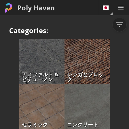
Poly Haven
Categories:
アスファルト &
レンガとブロッ
ビチューメン
ク
セラミック
コンクリート