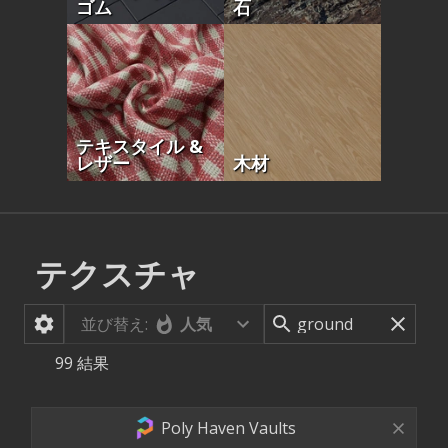
ゴム
石
テキスタイル &
レザー
木材
テクスチャ
並び替え:
人気
99
結果
Poly Haven Vaults