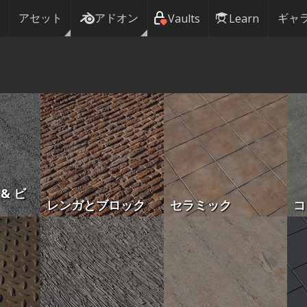
アセット
アドオン
ギャ
Vaults
Learn
& ビ
レンガとブロック
セラミック
コ