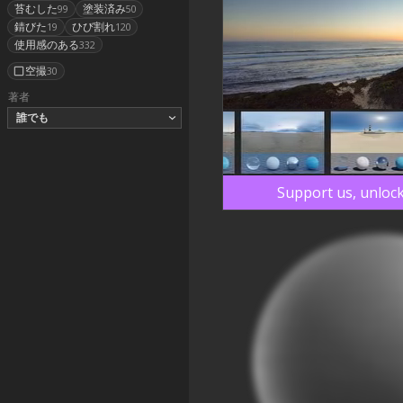
苔むした
塗装済み
99
50
錆びた
ひび割れ
19
120
使用感のある
332
空撮
30
著者
誰でも
Support us, unlock