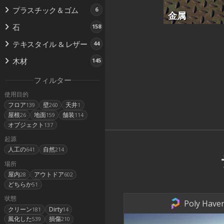
プラスチック＆ゴム
6
金属
石
158
テキスタイル & レザー
44
木材
145
フィルター
使用目的
フロア
壁
天井
139
260
1
屋根
地面
舗装
26
159
114
オブジェクト
137
起源
人工の
自然
641
214
場所
屋内
アウトドア
28
602
どちらか
51
状態
Poly Haven
クリーン
Dirty
181
14
風化した
損傷
539
210