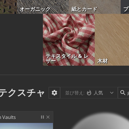
オーガニック
紙とカード
プ
テキスタイル & レ
ザー
木材
テクスチャ
並び替え:
人気
 Vaults