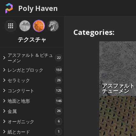
Poly Haven
Categories:
テクスチャ
アスファルト & ビチュ
22
ーメン
レンガとブロック
150
セラミック
26
アスファルト 
チューメン
コンクリート
125
地面と地形
146
金属
26
オーガニック
6
紙とカード
1