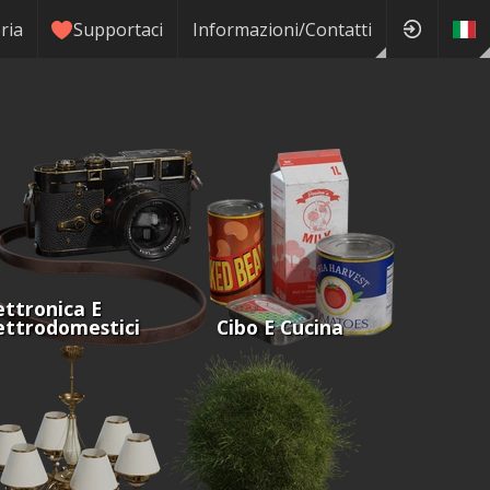
ria
Supportaci
Informazioni/Contatti
ettronica E
ettrodomestici
Cibo E Cucina