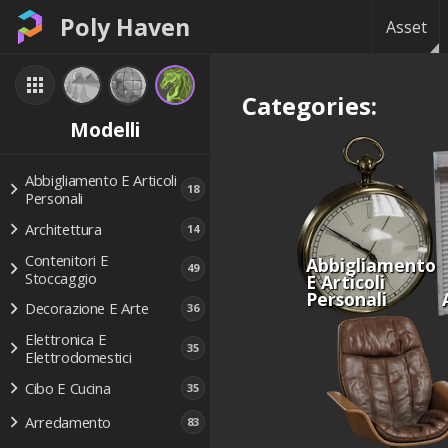
Poly Haven
Asset
Categories:
Modelli
Abbigliamento E Articoli
18
Personali
Architettura
14
Contenitori E
Abbigliamento
49
Stoccaggio
E Articoli
Personali
Decorazione E Arte
36
Elettronica E
35
Elettrodomestici
Cibo E Cucina
35
Arredamento
83