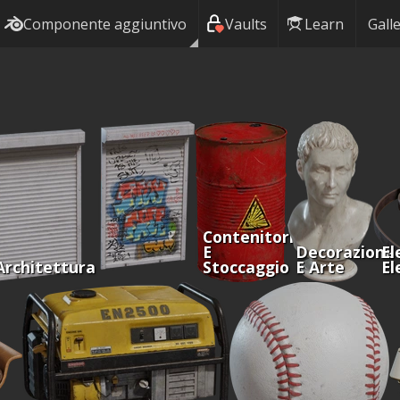
Componente aggiuntivo
Vaults
Learn
Galle
Contenitori
E
Decorazione
El
Architettura
Stoccaggio
E Arte
El