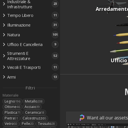
Industriale &
23
Infrastrutture
Arredament
Tempo Libero
11
Illuminazione
31
Natura
101
Ufficio E Cancelleria
9
Strumenti E
52
Attrezzature
Ufficio
Veicoli E Trasporti
11
Armi
13
Filtri
Materiale
Legno
Metallo
196
208
Ottone
Acciaio
46
39
Plastica
Ceramica
71
18
Want all our assets
Pietra
Calcestruzzo
51
5
Vetro
Pelle
Tessuto
50
20
28