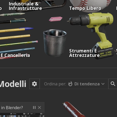
Industriale &
o
Infrastrutture
Tempo Libero
Strumenti E
 E Cancelleria
Attrezzature
Modelli
Di tendenza
Ordina per:
 in Blender?