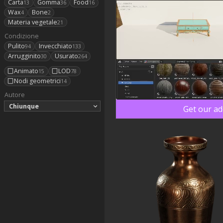
Carta
Gomma
Food
13
36
16
Wax
Bone
4
2
Materia vegetale
21
Condizione
Pulito
Invecchiato
94
133
Arrugginito
Usurato
30
264
Animato
LOD
15
78
Nodi geometrici
14
Autore
Chiunque
Get our a