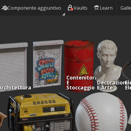
Componente aggiuntivo
Vaults
Learn
Galle
Contenitori
E
Decorazione
El
Architettura
Stoccaggio
E Arte
El