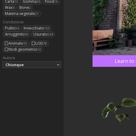
Carta
Gomma
Food
13
36
16
Wax
Bone
4
2
Materia vegetale
21
Condizione
Pulito
Invecchiato
94
133
Arrugginito
Usurato
30
264
Animato
LOD
15
78
Nodi geometrici
14
Autore
Learn to 
Chiunque