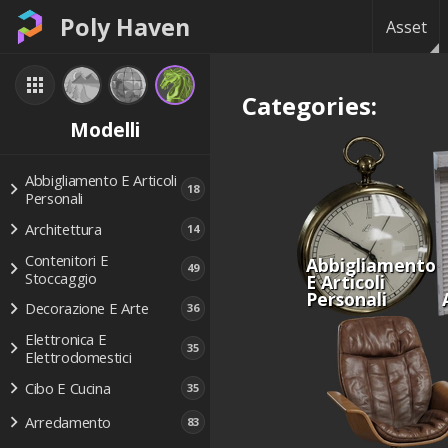
Poly Haven
Asset
Categories:
Modelli
Abbigliamento E Articoli
18
Personali
Architettura
14
Contenitori E
Abbigliamento
49
Stoccaggio
E Articoli
Personali
Decorazione E Arte
36
Elettronica E
35
Elettrodomestici
Cibo E Cucina
35
Arredamento
83