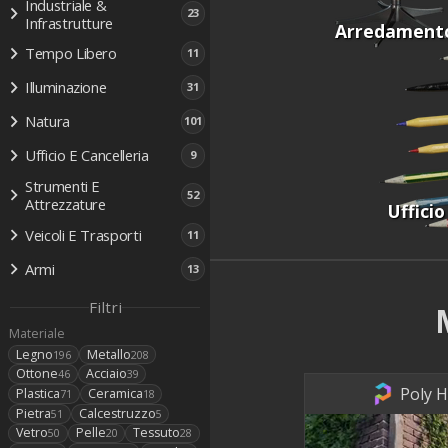
Industriale &
23
Infrastrutture
Arredament
Tempo Libero
11
Illuminazione
31
Natura
101
Ufficio E Cancelleria
9
Strumenti E
52
Attrezzature
Ufficio
Veicoli E Trasporti
11
Armi
13
Filtri
Materiale
Legno
Metallo
196
208
Ottone
Acciaio
46
39
Poly H
Plastica
Ceramica
71
18
Pietra
Calcestruzzo
51
5
Vetro
Pelle
Tessuto
50
20
28