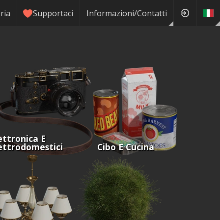
ria
Supportaci
Informazioni/Contatti
ettronica E
ettrodomestici
Cibo E Cucina