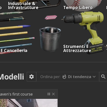
Industriale &
o
Infrastrutture
Tempo Libero
Strumenti E
 E Cancelleria
Attrezzature
Modelli
Di tendenza
Ordina per:
aven's first course