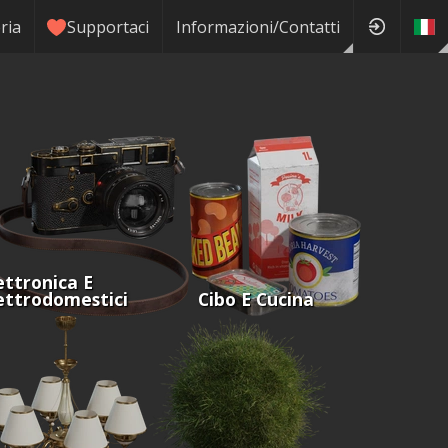
ria
Supportaci
Informazioni/Contatti
ettronica E
ettrodomestici
Cibo E Cucina