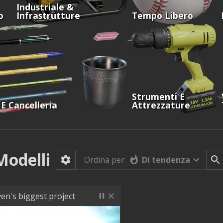
Industriale &
o
Infrastrutture
Tempo Libero
Strumenti E
 E Cancelleria
Attrezzature
Modelli
Di tendenza
Ordina per:
en's biggest project