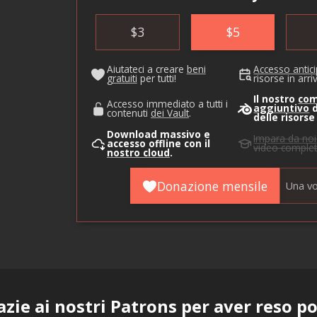
$
3
$
5
Aiutateci a creare
beni
Accesso antic
gratuiti
per tutti!
risorse in arri
Il nostro
co
Accesso immediato a tutti i
aggiuntivo
d
contenuti
dei Vault
.
delle risorse
Download massivo e
Impara da noi
accesso offline con il
video complet
nostro cloud
.
Donazione mensile
Una vo
azie ai nostri
Patrons
per aver reso po