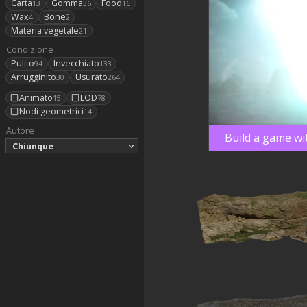
Carta
Gomma
Food
13
36
16
Wax
Bone
4
2
Materia vegetale
21
Condizione
Pulito
Invecchiato
94
133
Arrugginito
Usurato
30
264
Animato
LOD
15
78
Nodi geometrici
14
Autore
Build a game wi
Chiunque