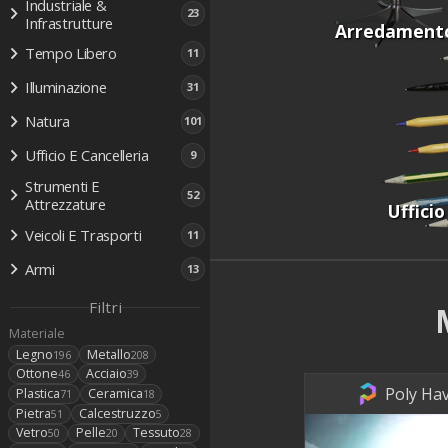
Industriale &
23
Infrastrutture
Arredament
Tempo Libero
11
Illuminazione
31
Natura
101
Ufficio E Cancelleria
9
Strumenti E
52
Attrezzature
Ufficio
Veicoli E Trasporti
11
Armi
13
Filtri
Materiale
Legno
Metallo
196
208
Ottone
Acciaio
46
39
Poly Hav
Plastica
Ceramica
71
18
Pietra
Calcestruzzo
51
5
Vetro
Pelle
Tessuto
50
20
28