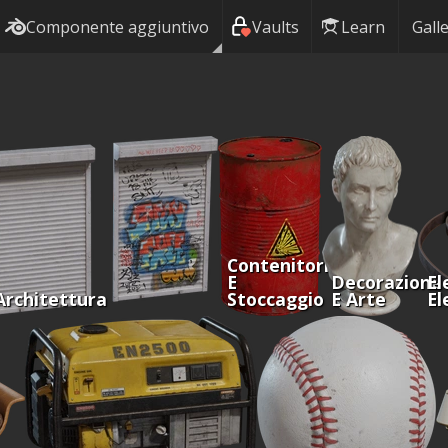
Componente aggiuntivo
Vaults
Learn
Galle
Contenitori
E
Decorazione
El
Architettura
Stoccaggio
E Arte
El