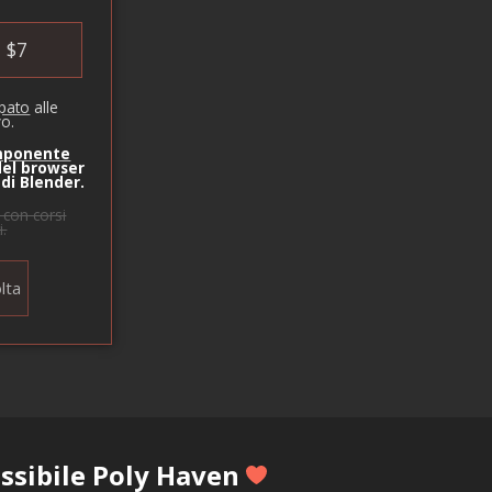
$
7
ipato
alle
vo.
mponente
el browser
 di Blender.
con corsi
i.
lta
ssibile Poly Haven