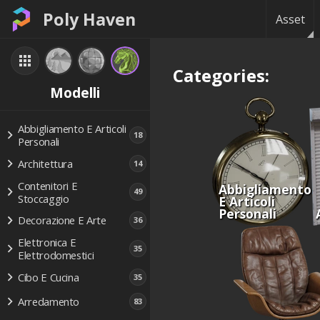
Poly Haven
Asset
Categories:
Modelli
Abbigliamento E Articoli
18
Personali
Architettura
14
Contenitori E
Abbigliamento
49
Stoccaggio
E Articoli
Personali
Decorazione E Arte
36
Elettronica E
35
Elettrodomestici
Cibo E Cucina
35
Arredamento
83