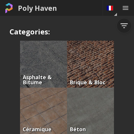
Poly Haven
Categories:
Asphalte &
Bitume
Brique & Bloc
Céramique
Béton