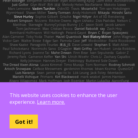
Peter Rittinger
Benjamin Schechter
Ryan Won-Meng Apuy
Liam Beck
AuroranFilms
Just Gollor
Glyn Wolf
亮作 淡波
Melody Helen MacFarlane
Makoto Izawa
Marc Lemoine
Vadim Turchin
Odin3D
Travis
Moiarte3d
Tim van Helsdingen
WyrmHead
Shawn Miller
Tawny Tomsen
Andy Hickmott
Mikayla
Hiroshi Saito
Steve Hurley
Sophie Gilbert
Grische
Nigel Hillyer
Art of 3D Rendering
Robert Simpson
Nizzero
Ritchie Owens
Agon Ushaku
Zisis Psalidas
Nelson C
Matthias
Stareagle
BunnyCyclops Bunny
J.C.
Jason Scott
Jacob Larson
Tom Jachmann
Max
Cristian Rocco
Daniel Raboldt
ray
Zach Hoy
Bernhard Hoffmann
Will Hattingh
Perard-Gayot
Bryan C
Bojan Spasojevic
Alan Camerer
Toby Yoda
Thater
Hazel Quantock
Neil Blakey-Milner
John Wagman
Victor Gan
Walter Bosse
Edgar San
Pamela Case
Jeff
Modicolitor
Frank Riccobono
Shaw Kaake
Panagiotis Tourlas
果冻_JS
Dave Liewald
Stephan S
Matt Allen
Paul Schicketanz
Norimichi Sano
DGagster
Matt Griffey
Ian Hubert
Linda Robbins
Richard Lyons
Joanne Tai
Mahe Dewan
Finn Bear
Ivan Sepulveda
Gabor Z
Jeremy Park
Cameron Keffer
Yan Shi
Ulrich Woehr
Chris Li
Zachary Capalbo
Kelly Johnson
Hannes Dreyer
Elektrospy
Buttered Side Down
The Dread Vixen Alinsa
Laura Kimmel
Timo Muraja
Tom Norman
Rodney Schmidt
Arioch Snowpaw
Catface Meowmers
gardeninn thomas
Istvan Kozma
QuesoGr7
Luis Naranjo
Sean
jamie ngai to lo
Lök Leung
Jack Foley
fxtentacle
Marielli Vichique
Primaris
Kirt Blackwood
mark wrabel
James Harrison
Alvaro Villagomez
Mark Hoffman
Josh Roenker
Martin Lukačka
AaronFung
Ben-Adam Berger
Hun73rdk
Abraham Mast
YYSSun
Thierry Mayrand
Richard McGowan
Aubrey Pullman
R.J. Rhodes Writes
Atelier Argos Art
Light Films
Rémi Verschelde
Ryan Reisiger
SizeKivit
Stymie
Dustin
Patrick Brady
This website uses cookies to enhance the user
ProtanopicMidget
Brandon Snodgrass
Tyler K Spicher
Arnaud PUIRAVAUD
Joseph Catrambone
HippoThalamus
Sean Kennedy
Tomek LECOCQ
experience.
Learn more.
Paul Mcloughlin
DaLivelyGhost
Lose Pacific
Jimikimo
Ben Bosma
mark stalzer
Jack J
Ian Neisser
Marcus Morba
LePew
Ryan Roden-Corrent
Joshua Albers
Kristen Westphal
Jon White
Jack Fenech
Jotunkottr
Hexdrake's Art
Ted Curtis
nullinc
Zach du Toit
John Partington
Kazuki Kamimura
Mark Boss
Yaron L.
Got it!
Lukas Kalbertodt
Marcos Vaz
Sébastien Tricoire
Masanori Tottori
QuirkyTopHat
ReJ aka Renaldas Zioma
VFRAME
Michael Whiteside
Wolfer Moyens
Arturo Leone
Pete
Alex Harvill
Lauri Kananen
wheany
Unreal Sensei
tchaikovsky2
Taylor J Peters
Molly Footman
大重生-TheRebirth
RSH__studio
Mat
S C
Cailrdar
PYTHA Lab
OddlyBigBear
binotti lucia
IT Roy
Karabo Legwaila
Zane Olson
Chord Shore