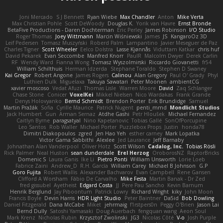
Joni Mercado
S J Bennett
Ryan Wiebe
Max Chandler
Anton
Mike Verta
Max Christian Pohle
Scott DeWoody
Douglas K.
Yorik van Havre
Ernst Bronde
BetaFive Productions - Daren Dochterman
Eric Perley
James Robinson
I/O Studio
Roger Thomas
Joey Wittmann
Marcin Wiśniewski
James
JS
KangaroOz 3D
Leif Pedersen
Tomasz Muszyński
Roberd Palm
Lampantino
Javier Meseguer de Paz
Charles Tigner
Scott Wheeler
Eelco Dolstra
Lasse Kjønnås
Viduttam Katkar
chris huf
David Pekarek
Evan Seccombe
Manfred Knorr
PaulR
Malcolm Dwyer
Derek Carlin
RF
Wendy Ward
Fianna Wong
Tomasz Wyszolmirski
Riccardo Giovanetti
fr54
William Schilthuis
Herman Idzerda
Stephane Toraldo
Stephen D Swaney
Kai Gregor
Robert Angone
James Rogers
Calinou
Alan Gregory
Paul O' Grady
Phyl
Luthien Dulk
Miguelaxa
Takuya Sawatari
Peter Moonen
ambientCG
xavier moscoso
Vedat Afuzi
Thomas Lisle
Warren Moore
David
Zaq Schlanger
Chase Stone
Conicer
VoxelKei
Mikkel Nielsen
Nico Wardakas
Frank Grande
Denys Holovyanko
Bernd Schmidt
Brendon Porter
Erik Brundidge
Samuel
Martin Pražák
Sofia
Cyrille Maurice
Patrick Nugent
penti_mmd
Mondlicht Studios
Jack Humbert
Gun
Arman Sernaz
Atdhe Gashi
Petr Hloušek
Michael Fernandez
Caitlyn Byrne
paragsatyal
Nino Kapetanovic
Tobias Gallé
SonOfPorcupine
Leo Santos
Rob Waller
Michael Porter
Puzzlebox Props
Justin
honda78
Dimitri Diakopoulos
zgred
Jen Hao Yeh
esther carney
Mark Lopatka
Victor Gama Sabbithi
Alexlee
Jed Laurance
Jeff Barnaby
Johnathan Alan Vanderpool
Oliver Hotz
Scott Wilson
Cadalog, Inc.
Tobias Rösli
Rick Palmer
Neal Huston
sean dunderdale
Erel Herzog
OroborosNZ
RaptorBricks
Domenic S
Laura Ganis
Ike Li
Pietro Ponti
William Unsworth
Lorie Loeb
Fabrice Zaini
Andrew_D
R.H. García
William Carey
Michael B Johnson
G.P
Goro Fujita
Robert Wallis
Alexander Bachvarov
Evan Campbell
Rene Gansen
Clifford A Worsham
Fábio De Carvalho
Mike Festa
Martin Banak - Dr Zed
fred gissubel
Ayetheist
Edgard Costa
JJ
Pere Pau Sancho
Kevin Barnum
Henrik Berglund
Jay Piboontum
Patrick Lowry
Richard Wright
kiky
John Moon
Francis Boyle
Devin Harris
HDR Light Studio
Peter Baintner
Da5id
Bob Dowling
Daniel Fitzgerald
Dana McCabe
Miket
jehrmaig
f1rstpers0n
Peggy O'Brien
Jason Lai
Bernd Dully
Satoshi Yamasaki
Doug Auerbach
fengquan wang
Aeon Soul
Mark Krenz
Nicholas Rubin
Krzysztof Zwolinski
JG3
Nicolas Côté
V-o
Josh Purple