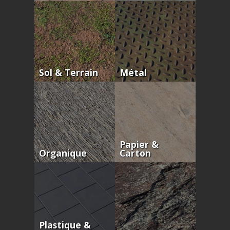
Sol & Terrain
Métal
Papier &
Organique
Carton
Plastique &