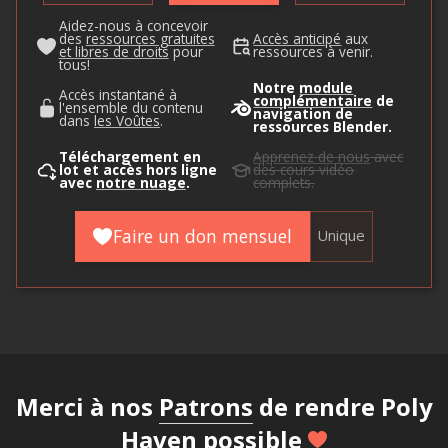
Aidez-nous à concevoir
des
ressources gratuites
Accès anticipé
aux
et libres de droits
pour
ressources à venir.
tous!
Notre
module
Accès instantané à
complémentaire
de
l'ensemble du contenu
navigation de
dans
les Voûtes
.
ressources Blender.
Téléchargement en
Apprenez de nous
avec
lot et accès hors ligne
des cours vidéo
avec
notre nuage
.
complets.
Faire un don mensuel
Unique
Merci à nos
Patrons
de rendre Poly
Haven possible