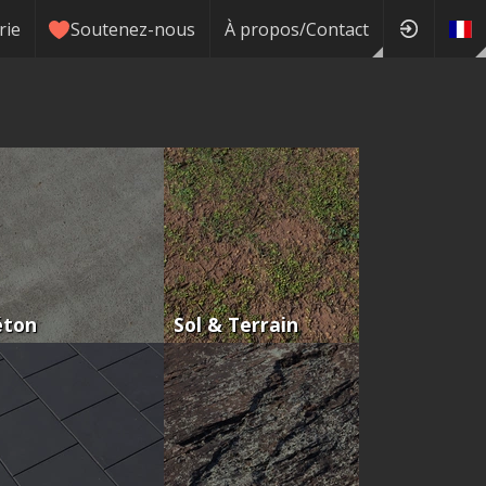
rie
Soutenez-nous
À propos/Contact
éton
Sol & Terrain