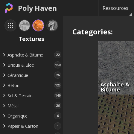
Poly Haven
Ressources
Categories:
Textures
Asphalte & Bitume
22
Brique & Bloc
150
Céramique
26
Asphalte &
Béton
125
Bitume
Sol & Terrain
146
Métal
26
Organique
6
Papier & Carton
1