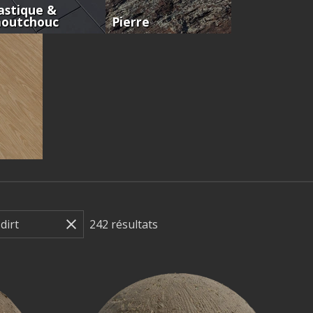
astique &
aoutchouc
Pierre
242
résultats