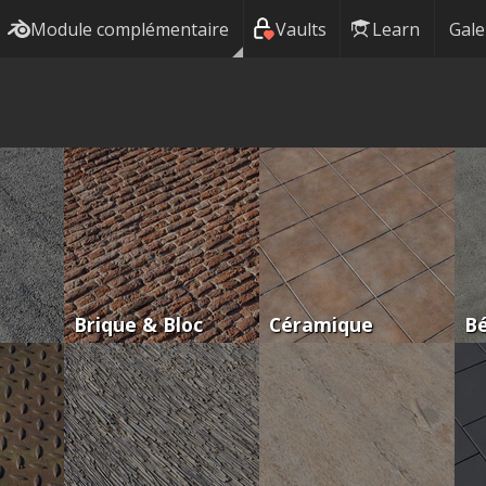
Module complémentaire
Vaults
Learn
Gale
Brique & Bloc
Céramique
B