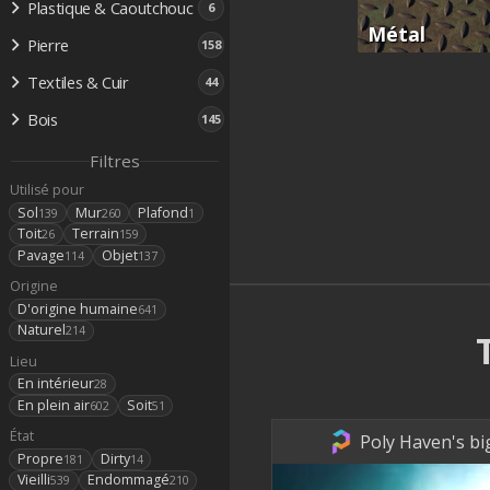
Plastique & Caoutchouc
6
Métal
Pierre
158
Textiles & Cuir
44
Bois
145
Filtres
Utilisé pour
Sol
Mur
Plafond
139
260
1
Toit
Terrain
26
159
Pavage
Objet
114
137
Origine
D'origine humaine
641
Naturel
214
Lieu
En intérieur
28
En plein air
Soit
602
51
État
Poly Haven's bi
Propre
Dirty
181
14
Vieilli
Endommagé
539
210