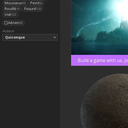
Mousseux
Peint
99
50
Rouillé
Fissuré
19
120
Usé
332
Aérien
30
Auteur
Quiconque
Build a game with us, j