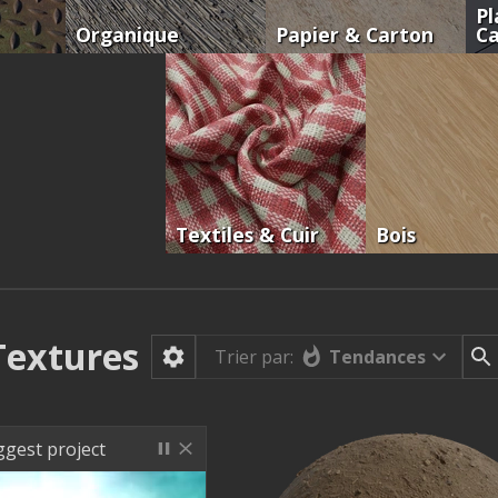
Pl
Organique
Papier & Carton
C
Textiles & Cuir
Bois
Textures
Tendances
Trier par:
ggest project