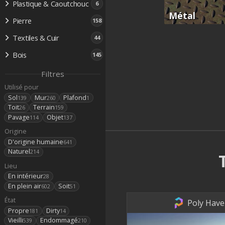
Plastique & Caoutchouc
6
Métal
Pierre
158
Textiles & Cuir
44
Bois
145
Filtres
Utilisé pour
Sol
Mur
Plafond
139
260
1
Toit
Terrain
26
159
Pavage
Objet
114
137
Origine
D'origine humaine
641
Naturel
214
Lieu
En intérieur
28
En plein air
Soit
602
51
État
Poly Have
Propre
Dirty
181
14
Vieilli
Endommagé
539
210