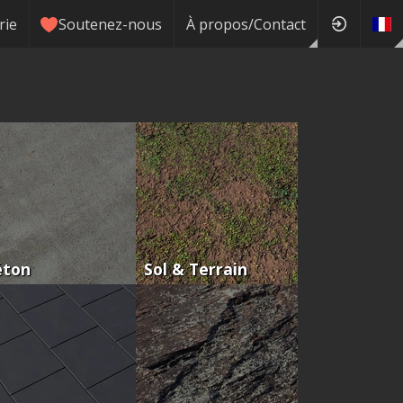
rie
Soutenez-nous
À propos/Contact
éton
Sol & Terrain