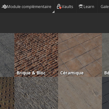
Module complémentaire
Vaults
Learn
Gale
Brique & Bloc
Céramique
B