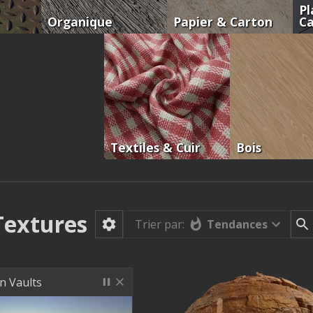
Pl
Organique
Papier & Carton
C
Textiles & Cuir
Bois
Textures
Tendances
Trier par:
n Vaults