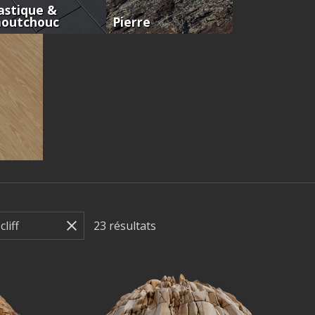
astique &
aoutchouc
Pierre
23
résultats