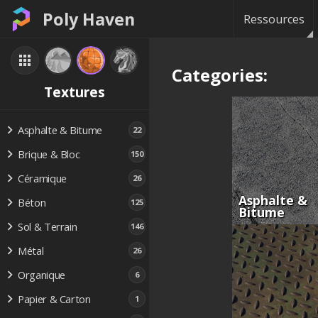
Poly Haven
Ressources
Categories:
Textures
Asphalte & Bitume
22
Brique & Bloc
150
Céramique
26
Asphalte &
Béton
125
Bitume
Sol & Terrain
146
Métal
26
Organique
6
Papier & Carton
1