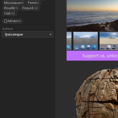
Mousseux
Peint
99
50
Rouillé
Fissuré
19
120
Usé
332
Aérien
30
Auteur
Quiconque
Support us, unloc