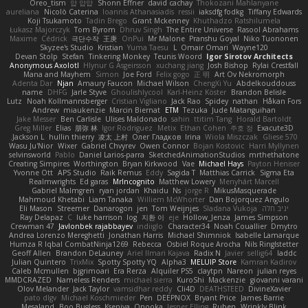
Oreo_tism
얍 얍얍
Shonn Effner
david cachay
Thokozani Mahlanyane
aureliana
Nicolò Caterina
Ioannis Athanasiadis
ressii
iaksdfg fodkg
Tiffany Edwards
Koji Tsukamoto
Tadin Brego
Grant Mckenney
Khuthadzo Ratshilumela
Łukasz Majorczyk
Tom Byrom
Dhruv Singh
The Entire Universe
Rasool Abrahams
Maxime
Cédrick
극단수작
王庚
OnPui
Mr Malone
Pranshu Goyal
Niko Tuononen
Skyzee's Studio
Kristian
Yuma Taesu
L
Omair Omari
Wayne120
Devan Stolp
Stefan
Tinkering Monkey
Teunis Woord
Igor Sirotov Architects
Anonymous Axolotl
Hlynur G Asgeirsson
xuchang jiang
Josh Bishop
Rylai Crestfall
Mana and Mayhem
Simon
Joe Ford
Felix gogo
正 明
Art Ov Nekromorph
Adenta Dar
Njan
Amaury Faucon
Michael Wilson
ChengXi Yu
Abdelkouddouss
name
DHFG
Jarle Styve
Ghoulishlycool
Karl-Heinz Köster
Brandon Belisle
Lutz
Noah Kollmannsberger
Cristian Vigliano
Jack Rao
Spidey
nathan
Håkan Fors
Andrew
miaukenzie
Marcin Biernat
ETM
Tezuka
Jude Matanguihan
Jake Messer
Ben Carlisle
Ulises Maldonado
sahin
ttitim Tang
Horald Bartoldt
Greg Miller
Elias
朋弥 林
Igor Rodriguez
Metix
Ethan Cohen
주호 정
Exacute3D
Jackson L.
hullin thierry
凌太 上村
Олег Гладков
Irina
Wiola Miszczak
Gliese 570
Wasu Ju'Nior
Wixer
Gabriel Chvyrev
Owen Connor
Bojan Kostovic
Harri Myllynen
selvinsworld
Pablo
Daniel Larios-parra
SketchedAnimationStudios
mrthethatone
Creating Simpires
Worthington
Bryan Kirkwood
Vae
Michael Hays
Payton Heniser
Yvonne Ott
APS Studio
Raik Remus
Eddy
Sagida T
Matthias Carrick
Sigma Eta
Realmwrights
Ed garas
MrIncognito
Matthew Lowery
Menyhárt Marcell
Gabriel Malmgren
ryan jordan
Khaidu
Ns
jorge R
MikusMasquerade
Mahmoud Khetabi
Liam Tanaka
Williem McWhorter
Dan Bojorquez Angulo
יניב חלה
Sladana Vukoja
Tom Weijnjes
jen
Danarogon
Streemer
Eli Mason
Ray Delapaz
C
luke harrison
log
지환 이
eje
Hollow_Jenza
James Simpson
Crewman 47
Javlonbek rajabbayev
indiiglo
Character34
Noah Couallier
Dmytro
Andrea Lorenzo Mereghetti
Jonathan Harris
Michael Shimniok
Isabelle Lamarque
Humza R Iqbal CombatNinja1269
Rebecca
Osbiel Roque Arocha
Nils Ringlstetter
Geoff Allen
Brandon DeLauney
Ariel Ilmari Kajava
Radix N
Javier
sellig64
laddc
Julian Quintero
TrixMix
Spotty Spotty YQ
Alpha3
MELUIP Store
Kamran Kadirov
Caleb Mcmullen
bjgrimoari
Era Rerza
Alquiler PS5
claytpn
Nareon
julian reyes
MMDCRAZED
Nameless Renders
michael sierra
KuroShi
Mackenzie
giovanni varani
Olov Melander
Jack Taylor
vamsidhar reddy
Cli4D
DEATHSTEED
DivineXavier
pato dlgv
Michael Koschmieder
Pen
DEEPNOX
Bryant Price
James Barrie
Mesaland
Boo Bugless
Kseniya
Onooka
Jesper Elling
Ruben
Wrinkly Blink