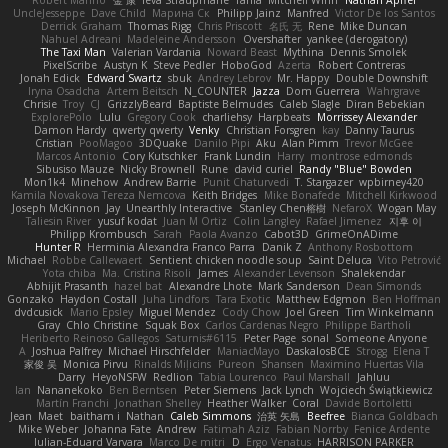
UncleJesseppe
Dave Child
Марина Ск
Philipp Jainz
Manfred
Victor De los Santos
Derrick Graham
Thomas Rigg
Chris Priscott
名氏 无
Rene
Mike Duncan
Nahuel Adreani
Madeleine Andersson
Overshafter
yankee (derogatory)
The Taxi Man
Valerian Vardania
Noward Beast
Mythina
Dennis Smolek
PixelScribe
Austyn K
Steve Pedler
HoboGod
Azerta
Robert Contreras
Jonah Edick
Edward Swartz
sbuk
Andrey Lebrov
Mr. Happy
Double Downshift
Iryna Osadcha
Artem Beitsch
N_COUNTER
Jazza
Dom Guerrera
Wahrgrave
Chrisie
Troy
CJ
GrizzlyBeard
Baptiste Belmudes
Caleb Slagle
Diran Bebekian
ExplorePolo
Lulu
Gregory Cook
charliehsy
Harpbeats
Morrissey Alexander
Damon Hardy
qwerty qwerty
Venky
Christian Forsgren
kay
Danny Taurus
Cristian
PooMagoo
3DQuake
Danilo Pipi
Aku
Alan Pimm
Trevor McGee
Marcos Antonio
Cory Kutschker
Frank Lundin
Harry
montrose edmonds
Sibusiso Mauze
Nicky Brownell
Rune
david curiel
Randy "Blue" Bowden
Mon1k4
Minehow
Andrew Barrie
Punit Chaturvedi
T. Stargazer
wpbirney420
Kamila Novakova Tereza Nemcova
Keith Bridges
Mike Bonafede
Mitchell Kirkwood
Joseph McKinnon
Jay
Unearthly Interactive
Stanley Chen榕樹
NefaroX
Wogan May
Taliesin River
yusuf kodat
Juan M Ortiz
Colin Langley
Rafael Jimenez
지후 이
Philipp Krombusch
Sarah
Paola Avanzo
Cabot3D
GrimeOnADime
Hunter R
Herminia Alexandra Franco Parra
Danik Z
Anthony Rosbottom
Michael
Robbe Callewaert
Sentient chicken noodle soup
Saint Deluca
Vito Petrović
Yota chiba
Ma. Cristina Risoli
James
Alexander Levenson
Shalekendar
Abhijit Prasanth
hazel bat
Alexandre Lhote
Mark Sanderson
Dean Simonds
Gonzako
Haydon Costall
Juha Lindfors
Tara Exotic
Matthew Edgmon
Ben Hoffman
dvdcusick
Mario Epsley
Miguel Mendez
Cody Chow
Joel Green
Tim Winkelmann
Gray
Chlo Christine
Squak Box
Carlos Cardenas Negro
Philippe Bartholi
Heriberto Reinoso Gallegos
Saturnis#6115
Peter Page
sonal
Someone Anyone
A
Joshua Palfrey
Michael Hirschfelder
ManiacMayo
DaskalosBCE
Strogg
Elena T
家俊 吴
Monica Pirvu
Rinalds Miļicins
Pureon
Shansen
Maximino Huertas Vila
Darry
HeyoNSFW
Redlion
Tabia Lourenco
Paul Marshall
Jahluu
Ian
Nananekoko
Ben Berntsen
Peter Siemens
Jack Lynch
Wojciech Świątkiewicz
Martín Franchi
Jonathan Shelley
Heather Walker
Coral
Davide Bortoletti
Jean
Maet
baitham i
Nathan
Caleb Simmons
治英 矢島
Beefree
Bianca Goldbach
Mike Weber
Johanna Fate
Andrew
Fatimah Aziz
Fabian Norrby
Fenice Ardente
Iulian-Eduard Varvara
Marco De mitri
D
Ergo Venatus
HARRISON PARKER