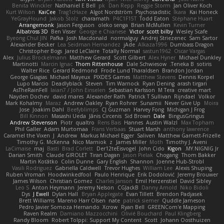
Benita Winckler
Nathaniel E Bell
pk
Dan Repp
Reggie Storm
Jan Oliver Koch
Kurt Wilson
KaiCee
Trag1cHaze
Algot Nordström
Psychosadistic
Íkara
Kai Honeck
YeGrayHound
Jakob Stolz
charamath
P4C1F15T
Todd Eaton
Stéphane Huart
Arrangemonk
Jason Ferguson
oleko senga
Brian McMullen
Kevin Turner
Albatross 3D
Ben Visser
George e Chianese
Victor
scott bilby
Wesley Scafe
Byeong Chul JIN
Pafka
Josh Macdonald
normalguy
Andrej Striezenec
Sam Sartor
Alexander Becker
Lea Seidman Hernandez
jAde
Alkaza1996
Dumbass Dragon
Christopher Bogs
Jared LeClaire
Totally Normal
sastun1962
Oscar Vargas
Alex
Julius Brockelmann
Matthew Gerard
Scott Gilbert
Alex Hyner
Michael Dunkley
Martinotti
Marcin Ignac
Thom Rittenhouse
Dale Schwiesow
Teneka B.
sotiris
Walter Rice
Gerard Redmond
Frode Lund Tharaldsen
Brandon Jordan
George Giagias
Michael Mayeux
PIXDES Games
Matthew Stevens
Dennis Korpel
Lupo Marcio
Deadlyblack
Steven
Tim Warnock
Ryan Dening
arash tirgari
AsTheRainFell
Iaian7 / John Einselen
Sebastian Karlsson
M Tera
creative mart
Nayden Dochev
david mares
Alexander Rath
Patrick T Sullivan
Rijndael
Volkor
Mark Kohalmy
Maraz
Andrew Oakley
Ryan Rohrer
Sunamii
Never Give Up
Moira
Jose
Joakim Dahl
Beefyblimps
CJ Guzman
Harvey Fong
Michigan J Frog
Bill Kinnon
Masashi Ueda
Jānis Circenis
Sid Brown
Dale
BingusGringus
Andrew Stevenson
Piotr
qualtro
Rens Bais
Hannes
Austin Walzl
Max Topham
Phil Galler
Adam Murtomaa
Frans Verbaas
Stuart Marsh
anthony lawrence
Caramel the Vixen
J
Andrew
Markus Michael Egger
Saliven
Matthew Garnett-Frizelle
Timothy G. McKenna
Nico Marniok
z
James Miller
Moth
Timothy J. Aveni
LaCimaise
maj
Basti
Brad Corlett
Der12teEisvogel
John Cido
Kigon
MY.NIGNIG Jr.
Darian Smith
Claude GIROLET
Tiran Dagan
Jason Pielak
Chogang
Thom Bakker
Martin Koťátko
Colin Dunne
Gary English
Shannon
Joenne Hub-Strobl
Vasili Rodriguez
Gabriella Caldwell
Trevor Hughes
William Lee
Alexis Shuping
Ruben Vroman
Hoodwinkedfool
Paulo Henrique
Erik Dodolović
Jeremy Brouwer
James Wilson
Christian Gomez
Charles Janson
Emil Herzenstiel
David Sibley
Leo S
Anton Heymann
Jeremy Nelson
CGJackB
Danny Arnold
Niko Bidoli
Dys
J Ewell
Dylan Hall
Bryan Applegate
Evan Tillett
Brendon Padjasek
Brett Williams
Mareno Harr Olsen
nate
patrick siemer
Quddle Jameson
Pedro Javier Somoza Hernando
Xcrow
Ryan Bell
GREENCom'e Mapping
Raven Realm
Damiano Mazzocchini
Olivié Bouchard
Paul Klingberg
Randy Bloom
Robert Tolppi: Support My Content
Scott
Johann Oosthuizen