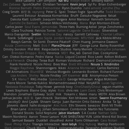
Mike Galland
Carr Simpson
Kai Wu
Robyn Roach
Brittany Martin
Zac Zabawa
SporkSkaffel
Christian Tennant
Kevin Jeryd
Syl Pu
Brian Eichenberger
Ronnie Barnett
Pietro Piemontese
Flynn Duniho
nate arnold
Junzhe Zhu
Craig Smith
鸝瑩 魏
rayryeng
Peter G
Spec
Tristan Fogle
SpacePuffle
Todd Bennion
Laurent Belcour
Anastasia Komaritska
Bruf4
Daisuke Nagasawa
fatcat
Dakota Klatt
Lizbeth
Joaquim Vergara
Amir Mansour
Kenneth Simmons
Camille De Bastiani
Simeon Milkov Velchevsky
Mana
Bryn Morrison-Elliott
Carlos Javier
Soul Evans
Jamonidas
Three Hats
Burning Astral
Jenya Zenchenko
Clara Truchsess
Patricio Torres
Salomé Lagarde
Dane Bucao
Silverelitist
Marco Evangelisti
Svetlin
Nicholas Day
nøixzy
Garrett Calloway
Chantal LeBlanc
Frank
SofaKing42
Juuso Sipilä
Jordan Krakowski
MTU1500
Jack Kibble-White
Bassy's Games
Sri Sonti
Étienne Pikatoff
Chen Huang
Jermaine Dawson
Azula
Zoemoney
Matt
Bob F
Plane2House
JEFF
George Luna
Bailey Rosenthal
Dmitry Sorokin
Phil Wilt
Respectable Studios
Harry Merrett
Christopher Johansen
Brendan Droppo
Rory
Veronica
MD1
Pixi_lab
Daniel Dias
Cookymine
Can
Oleksii Komarov
Pedro Viana
Nadia
Liquid Cooled
Rico Levitt
Kelton McEwen
Luke Fenwick
Chodey
Teraa Bull
Roman Volobuev
Richard
Desmond Johnson
Frank Hereford
Nicole Pérez
Bees Wax
Brett Wheeler
Noura S
Xindrrobo
Maggie Raycheva
Shannonigans
Ikkeii
Arianna Montanari
Carlos Ramírez
CW Animations
BluntBSE
Vinicius Morgado
Leonardo Borsten
Richard Funnell
Lisa Anders
Shirley
Nicole Findlay
Jeff Kraemer
鈴葵
Anonymous Person
S K
Manu T
RKG media
Sparazza D
George Willaman
Angus McAloon
Pierre Moore
Tamás Kuklics
Mohamedmoawad Hilal
NinjARTA
Lucas Signoles
Nastassia Reutskaya
Toby Howe
yannick tooy
OneGhastlyGhoul
seguin matthis
Lewis Stephens
Blaine Gray
styles
Ross
chris reis
Liam Davis
Chris Wintermyer
Brandon
Jonathan Ojibway
Scott
mik
Yokami c:
Make
maru
MDTH
Alex Brown
Joshua Jacobs
峻辰 朱
ryan mrazik
Stanislav
Ken Ishikawa
sinsin
Swann Fourmanoy
JacobyO
Anıl Çaylak
Shivam Ganju
Juan Ramón Ortiz Estévez
Anika
Ta Sp
jstevens
david
halle stoeppler
Alec Keck
Elhi Stevens
bavazov
Bình Võ Thiên
Brian Lane
dokiderg
Johan Simonsson
Combrinck
Martín Niz Tutoriales
Donald Stooks
Solid Neptune
Jaber Alarbash
S A Cooke
Nathan Salla
Maxim Nordentz
Aaron
Trevor Larson
YUKI SHIBUTANI/ YUN
Little Weird Kid Stories
Samuel Bassale
Duskfall
cloudhed
Aimé
Tomi Ollikainen
Caio Notari
Dave
Philip Pryke
Triangle Interactive
leon labyk
Filip Nyborg
Mathijs Peerboom
Mark Leonard
Chuck Morris
Mike L.
colinangusstudio
Fangzahn Aviation Studios