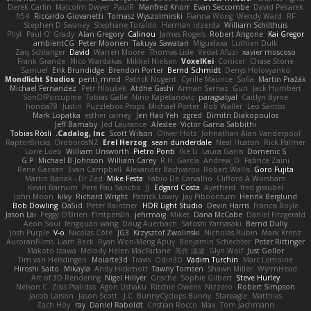
Derek Carlin
Malcolm Dwyer
PaulR
Manfred Knorr
Evan Seccombe
David Pekarek
fr54
Riccardo Giovanetti
Tomasz Wyszolmirski
Fianna Wong
Wendy Ward
RF
Stephen D Swaney
Stephane Toraldo
Herman Idzerda
William Schilthuis
Phyl
Paul O' Grady
Alan Gregory
Calinou
James Rogers
Robert Angone
Kai Gregor
ambientCG
Peter Moonen
Takuya Sawatari
Miguelaxa
Luthien Dulk
Zaq Schlanger
David
Warren Moore
Thomas Lisle
Vedat Afuzi
xavier moscoso
Frank Grande
Nico Wardakas
Mikkel Nielsen
VoxelKei
Conicer
Chase Stone
Samuel
Erik Brundidge
Brendon Porter
Bernd Schmidt
Denys Holovyanko
Mondlicht Studios
penti_mmd
Patrick Nugent
Cyrille Maurice
Sofia
Martin Pražák
Michael Fernandez
Petr Hloušek
Atdhe Gashi
Arman Sernaz
Gun
Jack Humbert
SonOfPorcupine
Tobias Gallé
Nino Kapetanovic
paragsatyal
Caitlyn Byrne
honda78
Justin
Puzzlebox Props
Michael Porter
Rob Waller
Leo Santos
Mark Lopatka
esther carney
Jen Hao Yeh
zgred
Dimitri Diakopoulos
Jeff Barnaby
Jed Laurance
Alexlee
Victor Gama Sabbithi
Tobias Rösli
Cadalog, Inc.
Scott Wilson
Oliver Hotz
Johnathan Alan Vanderpool
RaptorBricks
OroborosNZ
Erel Herzog
sean dunderdale
Neal Huston
Rick Palmer
Lorie Loeb
William Unsworth
Pietro Ponti
Ike Li
Laura Ganis
Domenic S
G.P
Michael B Johnson
William Carey
R.H. García
Andrew_D
Fabrice Zaini
Rene Gansen
Evan Campbell
Alexander Bachvarov
Robert Wallis
Goro Fujita
Martin Banak - Dr Zed
Mike Festa
Fábio De Carvalho
Clifford A Worsham
Kevin Barnum
Pere Pau Sancho
JJ
Edgard Costa
Ayetheist
fred gissubel
John Moon
kiky
Richard Wright
Patrick Lowry
Jay Piboontum
Henrik Berglund
Bob Dowling
Da5id
Peter Baintner
HDR Light Studio
Devin Harris
Francis Boyle
Jason Lai
Peggy O'Brien
f1rstpers0n
jehrmaig
Miket
Dana McCabe
Daniel Fitzgerald
Aeon Soul
fengquan wang
Doug Auerbach
Satoshi Yamasaki
Bernd Dully
Josh Purple
V-o
Nicolas Côté
JG3
Krzysztof Zwolinski
Nicholas Rubin
Mark Krenz
AuroranFilms
Liam Beck
Ryan Won-Meng Apuy
Benjamin Schechter
Peter Rittinger
Makoto Izawa
Melody Helen MacFarlane
亮作 淡波
Glyn Wolf
Just Gollor
Tim van Helsdingen
Moiarte3d
Travis
Odin3D
Vadim Turchin
Marc Lemoine
Hiroshi Saito
Mikayla
Andy Hickmott
Tawny Tomsen
Shawn Miller
WyrmHead
Art of 3D Rendering
Nigel Hillyer
Grische
Sophie Gilbert
Steve Hurley
Nelson C
Zisis Psalidas
Agon Ushaku
Ritchie Owens
Nizzero
Robert Simpson
Jacob Larson
Jason Scott
J.C.
BunnyCyclops Bunny
Stareagle
Matthias
Zach Hoy
ray
Daniel Raboldt
Cristian Rocco
Max
Tom Jachmann