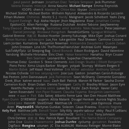
paul paviot
Jadriaan
Jonathan Diaz
Temple Simpson
Jack Plummer
Valeria Rosales
mleczyk
Anna Kasunic
Michael Rampe
Emma Reynolds
OOPS!
chen li
Alastair JL
Chloe Kiso
tbycae
ZerozenSFM
Michael Stetler
Michael Bertin
Wilhelm Nylund
Alessandro & Riccardo Lazzarin
Ethan Mulwee
Chihirios
Moritz S.
J
Hardy
Malignant
Jacob Schelbert
Yashi Zeng
Rupert Eveleigh
Fuji
Aisha Harper
Jhon Magdalena
Rose
Jonathan Correa
EpsilonCG
Allen Partridge
Ruslana Dutchak
Andrei Tabone
JaaySweeney
Tony Elwood
Zhou Weitong
Saintetixx
emil
komito
Nikki Navaille
Peter Jessiman
Daniel Jennings
Worawut Pongchen
FeroshGirlSims
Sprague Williams
Gabriel Brenne
鸿彬 邱
Rockie Hoerter
Jeremy Fukunaga
Mike Dyer
Joshua Conard
Binsei Numao
azbeaupre
Lux_Fox
luke gentile
Paul Shewan
Carmine Ciccone
Liam Jordan
Kumatora
Benjamin Newman
Aleksandra Davydenko
Quade Zaban
John Dreessen
Line Ulv
TheThomasTrainzUser
Andreas Gohl
Masanyao
SubToMyYTplz
Lil Sleeping Bag
Dávid Borsodi
Edson Rodriguez
David Valentine
Yandong
Michelle Hironaka
Elric Chen
Hakar Kerarmor
HanaYou
Bryn Couser
Ben Seaman
Leonard Rio
Supachai Chanarittichai
Thomas Deisz
Gordon S
Steve Clements
Axis Design Studio | Elliott Benjamin
Piero Perez
Ximo Llopis Barber
Morgan
yotpak
Slompy
William Bergen II
Martin Býšek
Jeff Kissel
Fred Vollmer
Erik Miller
astroblur
Anthony Simuel
Nicolas Ocheda
till toe
seryong kim
Jose Luis
Gaston
Jonathan Caron-Roberge
Bas Peeters
John Daineusaure
Jack Palmstrom
Sean McSharry
Clemente Gonzalez
Deek_Blue
katren wood
Isaac
Zach Ball
Patrick
Marvin W Parker
Sascha Donie
Cameron Koch
Brian Dolan
Dennis Torosyan
Cathy W
Bradley Wilson
Jason Eyre
Keerthi Pachala
andrea cerini
Lukas Ess
Fizzle
Zach Robyn
Xavier Caliz
Søren Rosendahl
Von Piper Flowers
Claudia Toyama
Benjamin Learmonth
eeee
✧ 𝔪𝔞𝔯𝔦 ✧
Pzit
Edo Salvej
Alberto Ferrer Lara
Van Den Heuvel Matthew
Ryan Dunn
D1REW00F
uujann
Attila Malarik
Dougal Henken
Aurora Nights Studio
Solid Jake
Henri49
SteelDriver
Matthias LN
iiiimmmm
Jose Espinoza
mura
Aren
PlaytestDS
Martynas Gurskas
Solacen
Саша Ячмень
Ricardo Negrete
Kelly Port
Matthew Jeffs
Benoît Texier
Silly Killy
sepehr sabour
vikky
Paul R LeBlanc
Jose Francisco Martinez
SilentWatcher28
Sadie J. Foxx
Tony Johnson
Chris DeVere
皓欽 涂
Keu
Patrick Ryan
Bouillard
The Name Brand Company
John Doe
Giulio Chiaramonte
Joshua Dunfee
cyclump
garzatron
Foxokles
DigiTaco
Rongina
uiiunan
JC
Elia ALMALIKI
Mateusz Relinger
Mornè Blake