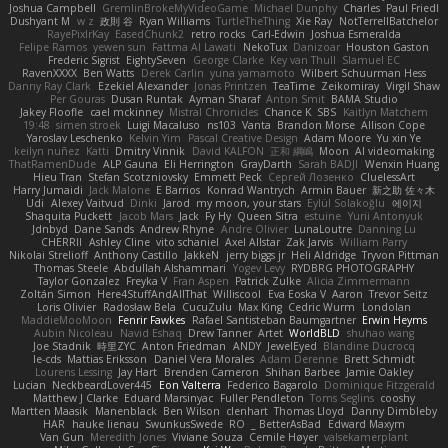
Joshua Campbell
GremlinBrokeMyVideoGame
Michael Dunphy
Charles
Paul Friedl
Dushyant M
w z
政則 谷
Ryan Williams
TurtleTheThing
Xie Ray
NotTerrellBatchelor
RayePixlrKay
EasedChunk2
retro rocks
Carl-Edwin
Joshua Esmeralda
Felipe Ramos
yewen sun
Fattma Al Lawati
NekoTux
Danizoar
Houston Gaston
Frederic Sigrist
EightySeven
George Clarke
Key van Thull
Slamuel EC
RavenXXXX
Ben Watts
Derek Carlin
yuna yamamoto
Wilbert Schuurman Hess
Danny Ray Clark
Ezekiel Alexander
Jonas Printzen
TeaTime
Zeikomiray
Virgil Shaw
Per Gouras
Dusan Runtak
Ayman Sharaf
Anton Smit
BAMA Studio
Jakey Floofle
cael mckinney
Mistral Chronicles
Chance K
SBS
Kaitlyn Matchem
19:48
simen stroek
Luigi Macaluso
ns103
Vanta
Brandon Morse
Allison Cope
Yaroslav Leschenko
Kelvin Yim
Pascal Creative Design
Adam Moore
Yu xin Ye
keilyn nuñez
Katti
Dmitry Vinnik
David KALFON
正和 綱嶋
Moon
AI videomaking
ThatRamenDude
ALP Gauna
Eli Herrington
GrayDarth
Sarah BADJI
Wenxin Huang
Hieu Tran
Stefan Scotzniovsky
Emmett Peck
Cергей Лозенко
CluelessArt
Harry Jumaidi
Jack Malone
E Barrios
Konrad Wantrych
Armin Bauer
新之助 佐々木
Udi
Alexey Vaitvud
Dinki
Jarod
my moon, your stars
Eylül Solakoğlu
에이지
Shaquita Puckett
Jacob Mars
Jack
Fy Hy
Queen Sitra
estuine
Yurii Antonyuk
Jdnbyd
Dane Sands
Andrew Rhyne
Andre Olivier
LunaLoutre
Danning Lu
CHERRII
Ashley Cline
vito schaniel
Axel Allstar
Zak Jarvis
William Parry
Nikolai Strelioff
Anthony Castillo
JakkeN
jerry biggs jr
Heli Aldridge
Tryvon Pittman
Thomas Steele
Abdullah Alshammari
Yogev Levy
RYDBRG PHOTOGRAPHY
Taylor Gonzalez
Freyka V
Fran Aspen
Patrick Zulke
Alicia Zimmermann
Zoltán Simon
Here4StuffAndAllThat
Williscool
Eva Eoska V
Aaron
Trevor Seitz
Loris Olivier
Radosław Bela
CucuZulu
Max King
Cedric Wurm
Londolan
MaddieMooMoon
Fenrir Fawkes
Rafael Santisteban Baumgartner
Erwin Heyms
Aubin Nicoleau
Navid Eshaq
Drew Tanner
Artet
WorldBLD
shuhao wang
Joe Stadnik
時里ZYC
Anton Friedman
ANDY
JewelEyed
Blandine Ducrocq
le-cds
Mattias Eriksson
Daniel Vera Morales
Adam Derenne
Brett Schmidt
Lourens Lessing
Jay Hart
Brenden Cameron
Shihan Barbee
Jamie Oakley
Lucian
NeckbeardLover445
Eon Valterra
Federico Bagarolo
Dominique Fitzgerald
Matthew J Clarke
Eduard Marsinyac
Fuller Pendleton
Toms Seglins
cooshy
Martten Maasik
Manenblack
Ben Wilson
clenhart
Thomas Lloyd
Danny Dimbleby
HAR
hauke lienau
SwunkusSwede
RO
BetterAsBad _
Edward Maxym
Van Gun
Meredith Jones
Viviane Souza
Cemile Høyer
valsekamerplant