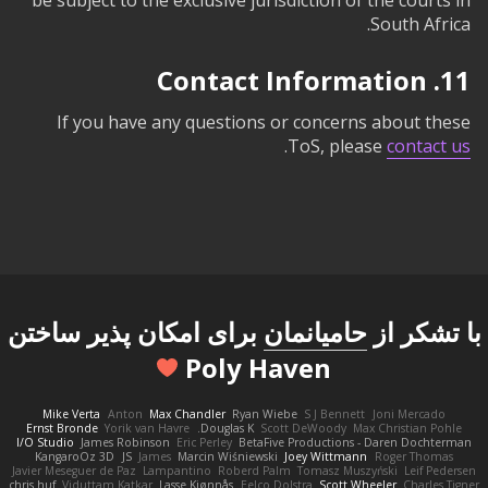
South Africa.
11. Contact Information
If you have any questions or concerns about these
.
ToS, please
contact us
با تشکر از
حامیانمان
برای امکان پذیر ساختن
Poly Haven
Mike Verta
Anton
Max Chandler
Ryan Wiebe
S J Bennett
Joni Mercado
Ernst Bronde
Yorik van Havre
Douglas K.
Scott DeWoody
Max Christian Pohle
I/O Studio
James Robinson
Eric Perley
BetaFive Productions - Daren Dochterman
KangaroOz 3D
JS
James
Marcin Wiśniewski
Joey Wittmann
Roger Thomas
Javier Meseguer de Paz
Lampantino
Roberd Palm
Tomasz Muszyński
Leif Pedersen
chris huf
Viduttam Katkar
Lasse Kjønnås
Eelco Dolstra
Scott Wheeler
Charles Tigner