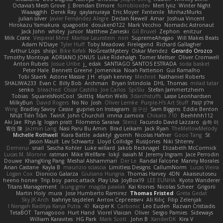
Octavia's Mesh Grove
J. Brendan Elmore
forrobloxdev
Mert İyiiz
Winter Night
Waaagghh
Derek Ray
qaylanuraya
Eric Moyer
Fxntxnile
MinhazMurks
julian silver
Javier Fernández Alegre
Declan Newell
Amar
Joshua Vincent
Hirokazu Yamakura
quagootle
dosuken0122
Mark Vecchio
Nomadic Astronaut
Jack John
whitey
junior
Matthew Zaneski
Gil Bruvel
Zephon
enitzur
Milk Crate
Vesperal Mind
Marlise Launstein
nori
SupremeAhegao
Will Makes Beats
Adam N'Diaye
Tyler Huff
Toby Meadows
Firelegend
Richard Gallagher
Arthur Lops
shiipi
Bike Kefeli
NoGreatMystery
Oskar Mendez
Gerardo Orozco
Timothy Montoya
ADRIANO JONUS
Luke Ridehalgh
Tomer Meltser
Oliver Cromwell
Anton Rubets
Josue Uribe
j_ edak
SANTIAGO SANTOS ESTRADA
soda basket
Peter Hale
Bennett Greene
Jomenikia
Noah Patterson
Gui Ramalho
Tobi Staerk
Astone Massie
J H
elijah kenney
Mechrot
Nathaniel Roberts
SHALIWA233
Evan C
Billy Bob
Archman
Bryan Intindola
DHL
Thomas
milad tatar
senko
bleached
Oscar Castillo
Joe Carlos
SpiSlu
Stefan Jammertzheim
Tobias
SquareIsNotCool
Skittlq
Martin Wells
3darchstuffs
Lasse Leonhardsen
אילון קשת
Purple-H's Art Stuff
Oliver Lemke
Josh
No No
David Rogers
MilkyBun
Wing
Bradley Savoy
Cassie
gupries on Instagram
윤구선
Sam Biggins
Eddie Benton
Nhật Tiến Trần
TwinX
John Churchill
imma zamora
Chikato 710
Beehhhh112
Aki Jae
Rhys lg
logan pratt
Filomeno Saraiva
Stenz
Facundo David Lazzaro
승하 이
宥任 陳
Jazmin Lang
Nasi Paru Bu Amin
Brad Leikam
Jack Ryan
TheMellowMelody
Michelle Rothwell
Kiara Battle
adaktyl
gyomh
Nicolas Hafner
Gooo Tang
St
Jason Mault
Lev Schwartz
Lloyd Collidge
RussJones
Niki Shterev
Demerui
snail
Sascha Kohler
Luke willard
Jakob Recknagel
Elizabeth McCormick
Lucas M. Morone
ratman
Mike Wellfare
lokjl
isaiah M
Jeremy Ingram
Jace Perrodin
Douwe
KhangXing Pang
Meshal Alshammari
Der Le
Randal Falcone
Manny Morales
Arian Castane
Kayla B
maurizio sciascia
Limitless Designs
CallumNorm
Lucas Vieira
Logan Cox
Dionicio Galarza
Giuliano Hungria
Thomas Harvey
4DN
Akaiseutoseu
heeno honee
Trip boy
panic attack
Play Usa
JoyBox19
LEE EUNHA
Kyoto Wanderer
Titans Management
ikung gmr
magda pawlak
Kai Krones
Nicolas Scheer
Grigorii
Martin Holy
mura
Jose Humberto Ramirez
Thomas Fristed
Greta Gedat
Sky JK Arch
bahriye taşdelen
Антон Сергеевич
Ali Kılıç
Filip Zelenjak
40. I Nengah Raditya Karya Putra
Kacper K
Carbonic
Leo Euden
Razvan Cristiadis
TetaBOT
Tamagoooo
Hurt Hand
Viorel Vlaican
Oliver
Sergio Pamies
Sideways
William Karavites
HG Park
Mark Scott
John B.
XanderDK
Kira V