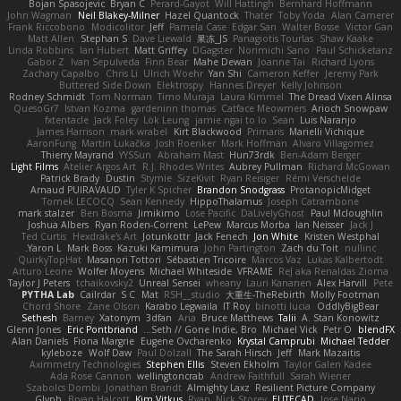
Bojan Spasojevic
Bryan C
Perard-Gayot
Will Hattingh
Bernhard Hoffmann
John Wagman
Neil Blakey-Milner
Hazel Quantock
Thater
Toby Yoda
Alan Camerer
Frank Riccobono
Modicolitor
Jeff
Pamela Case
Edgar San
Walter Bosse
Victor Gan
Matt Allen
Stephan S
Dave Liewald
果冻_JS
Panagiotis Tourlas
Shaw Kaake
Linda Robbins
Ian Hubert
Matt Griffey
DGagster
Norimichi Sano
Paul Schicketanz
Gabor Z
Ivan Sepulveda
Finn Bear
Mahe Dewan
Joanne Tai
Richard Lyons
Zachary Capalbo
Chris Li
Ulrich Woehr
Yan Shi
Cameron Keffer
Jeremy Park
Buttered Side Down
Elektrospy
Hannes Dreyer
Kelly Johnson
Rodney Schmidt
Tom Norman
Timo Muraja
Laura Kimmel
The Dread Vixen Alinsa
QuesoGr7
Istvan Kozma
gardeninn thomas
Catface Meowmers
Arioch Snowpaw
fxtentacle
Jack Foley
Lök Leung
jamie ngai to lo
Sean
Luis Naranjo
James Harrison
mark wrabel
Kirt Blackwood
Primaris
Marielli Vichique
AaronFung
Martin Lukačka
Josh Roenker
Mark Hoffman
Alvaro Villagomez
Thierry Mayrand
YYSSun
Abraham Mast
Hun73rdk
Ben-Adam Berger
Light Films
Atelier Argos Art
R.J. Rhodes Writes
Aubrey Pullman
Richard McGowan
Patrick Brady
Dustin
Stymie
SizeKivit
Ryan Reisiger
Rémi Verschelde
Arnaud PUIRAVAUD
Tyler K Spicher
Brandon Snodgrass
ProtanopicMidget
Tomek LECOCQ
Sean Kennedy
HippoThalamus
Joseph Catrambone
mark stalzer
Ben Bosma
Jimikimo
Lose Pacific
DaLivelyGhost
Paul Mcloughlin
Joshua Albers
Ryan Roden-Corrent
LePew
Marcus Morba
Ian Neisser
Jack J
Ted Curtis
Hexdrake's Art
Jotunkottr
Jack Fenech
Jon White
Kristen Westphal
Yaron L.
Mark Boss
Kazuki Kamimura
John Partington
Zach du Toit
nullinc
QuirkyTopHat
Masanori Tottori
Sébastien Tricoire
Marcos Vaz
Lukas Kalbertodt
Arturo Leone
Wolfer Moyens
Michael Whiteside
VFRAME
ReJ aka Renaldas Zioma
Taylor J Peters
tchaikovsky2
Unreal Sensei
wheany
Lauri Kananen
Alex Harvill
Pete
PYTHA Lab
Cailrdar
S C
Mat
RSH__studio
大重生-TheRebirth
Molly Footman
Chord Shore
Zane Olson
Karabo Legwaila
IT Roy
binotti lucia
OddlyBigBear
Sethesh
Barney
Xatonym
3dfan
Aria
Bruce Matthews
Talii
A. Stan Konowitz
Glenn Jones
Eric Pontbriand
Seth // Gone Indie, Bro...
Michael Vick
Petr O
blendFX
Alan Daniels
Fiona Margrie
Eugene Ovcharenko
Krystal Camprubi
Michael Tedder
kyleboze
Wolf Daw
Paul Dolzall
The Sarah Hirsch
Jeff
Mark Mazaitis
Aximmetry Technologies
Stephen Ellis
Steven Ekholm
Taylor Galen Kadee
Ada Rose Cannon
wellingtoncrab
Andrew Faithfull
Sarah Wiener
Szabolcs Dombi
Jonathan Brandt
Almighty Laxz
Resilient Picture Company
Glyph
Bryan Halcott
Kim Vitkus
Ryan
Nick Storey
ELITECAD
Jose Nario