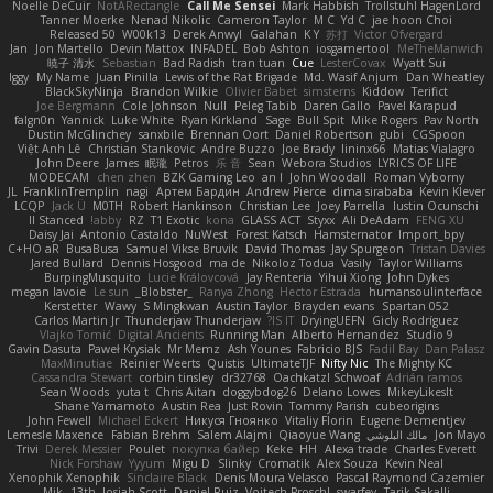
Noelle DeCuir
NotARectangle
Call Me Sensei
Mark Habbish
Trollstuhl HagenLord
Tanner Moerke
Nenad Nikolic
Cameron Taylor
M C
Yd C
jae hoon Choi
Released 50
W00k13
Derek Anwyl
Galahan
K Y
苏打
Victor Ofvergard
Jan
Jon Martello
Devin Mattox
INFADEL
Bob Ashton
iosgamertool
MeTheManwich
暁子 清水
Sebastian
Bad Radish
tran tuan
Cue
LesterCovax
Wyatt Sui
Iggy
My Name
Juan Pinilla
Lewis of the Rat Brigade
Md. Wasif Anjum
Dan Wheatley
BlackSkyNinja
Brandon Wilkie
Olivier Babet
simsterns
Kiddow
Terifict
Joe Bergmann
Cole Johnson
Null
Peleg Tabib
Daren Gallo
Pavel Karapud
falgn0n
Yannick
Luke White
Ryan Kirkland
Sage
Bull Spit
Mike Rogers
Pav North
Dustin McGlinchey
sanxbile
Brennan Oort
Daniel Robertson
gubi
CGSpoon
Việt Anh Lê
Christian Stankovic
Andre Buzzo
Joe Brady
lininx66
Matias Vialagro
John Deere
James
眠瓏
Petros
乐 音
Sean
Webora Studios
LYRICS OF LIFE
MODECAM
chen zhen
BZK Gaming Leo
an l
John Woodall
Roman Vyborny
JL
FranklinTremplin
nagi
Артем Бардин
Andrew Pierce
dima sirababa
Kevin Klever
LCQP
Jack Ü
M0TH
Robert Hankinson
Christian Lee
Joey Parrella
Iustin Ocunschi
ll Stanced
abby!
RZ
T1 Exotic
kona
GLASS ACT
Styxx
Ali DeAdam
FENG XU
Daisy Jai
Antonio Castaldo
NuWest
Forest Katsch
Hamsternator
Import_bpy
C+HO aR
BusaBusa
Samuel Vikse Bruvik
David Thomas
Jay Spurgeon
Tristan Davies
Jared Bullard
Dennis Hosgood
ma de
Nikoloz Todua
Vasily
Taylor Williams
BurpingMusquito
Lucie Královcová
Jay Renteria
Yihui Xiong
John Dykes
megan lavoie
Le sun
_Blobster_
Ranya Zhong
Hector Estrada
humansoulinterface
Kerstetter
Wawy
S Mingkwan
Austin Taylor
Brayden evans
Spartan 052
Carlos Martin Jr
Thunderjaw Thunderjaw
IS IT?
DryingUEFN
Gicly Rodríguez
Vlajko Tomić
Digital Ancients
Running Man
Alberto Hernandez
Studio 9
Gavin Dasuta
Paweł Krysiak
Mr Memz
Ash Younes
Fabricio BJS
Fadil Bay
Dan Palasz
MaxMinutiae
Reinier Weerts
Quistis
UltimateTJF
Nifty Nic
The Mighty KC
Cassandra Stewart
corbin tinsley
dr32768
Oachkatzl Schwoaf
Adrián ramos
Sean Woods
yuta t
Chris Aitan
doggybdog26
Delano Lowes
MikeyLikesIt
Shane Yamamoto
Austin Rea
Just Rovin
Tommy Parish
cubeorigins
John Fewell
Michael Eckert
Никуся Гноянко
Vitaliy Florin
Eugene Dementjev
Jon Mayo
مالك البلوشي
Qiaoyue Wang
Salem Alajmi
Fabian Brehm
Lemesle Maxence
Trivi
Derek Messier
Poulet
покупка байер
Keke
HH
Alexa trade
Charles Everett
Nick Forshaw
Yyyum
Migu D
Slinky
Cromatik
Alex Souza
Kevin Neal
Xenophik Xenophik
Sinclaire Black
Denis Moura Velasco
Pascal Raymond Cazemier
Mik
13th
Josiah Scott
Daniel Ruiz
Vojtech Proschl
swarfey
Tarik Sakalli