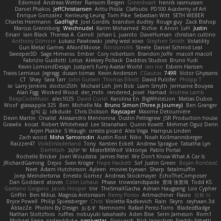
Edomod
Andreas Wetter
Ransom Bergen
Greenheart
henrik rasmussen
Daniel Phakos
JeffChristiansen
Arttu Piisila
Clafoutis
PD100 Academy of Art
Enrique Gonzalez
Kenleung Leung
Tom Pike
Sebastian Witt
SETH WEBER
Charles Herrmann
GadFlight
Joel Gordils
brandon dudley
Rouge guy
Zack Bishop
Marcus Grennborg
Weichnudel
Karim Mohamed
Richie
K Anon
LvH
Justin
Einarr
Iain Black
Theresa A. Carroll
Johan L
juanito
DaveHuman
christian cuttino
Anthony Dilmore
Łukasz Pawłowski
joshy west xoxo
Stephen Smith
Volatility
Gun Metal Games
ANonEMoose
Nitrosimi96
Steele
Daniel Schmid Leal
Sweeper3D
Sage Himeros
Ember
Cory robertson
Brandon Joffe
macoll macoll
Fabrizio Guidotti
Lotus
Aleksey Pollack
Daddios Studios
Bruno Yudi
Kevin LomondDesign
Justper's Furry Avatar World
ran nie
Esbern Hansen
Travis Lemieux
Jegregg
dusan tomas
Kevin Anderson
CGautos
749R
Victor Ghyssens
CT
Shay
Sara Tarr
John Gutwin
Thomas Elliott
David Pulcifer
Philipp T
sv
Larry Jenkins
doctor25th
Michael Loh
Jim Bob
Liam Smyth
Jermaine Bouyea
Alan Figg
Worked Wood
der_mihi
rendered_pixel
Hamad
Andrew Lamb
BeepCodeMusic
alec1025
David Curiel
Karolina En
BigWhiteLion
Matias Dubos
Woof
glassapple 325
Ben
Michelle Ma
Bruno Simon (Three.js Journey)
Ben Granger
성익 김
idkdude
Chris Dickson
Rayscaper
Maxime Detournière
Devin Martin
Onalist
Alessandro Mennonna
Dustin Pettegrew
JSR Production house
Grawlix
kocat
Robert Whitehead
Lee Stranahan
Quinn Kowitt
Mehmet Oguz Derin
Arjen Plakke
S Waugh
orestis picard
Alex Vega
Hampus Linden
Zach wood
Misha Samorodin
Austin Root
Niko
Noah Kollmannsberger
Raizzer47
VolkEnVaderland
Tony
Karsten Eckelt
Andrew Sprague
Tabatha Lyn
Pablo Portal
Viktoriya
MisterBKWolf
שי יעקוב
DerHitsch
Rochelle Bricker
Joeri Woudstra
James Patel
We Don't Know What A Car Is
JRichardGaming
Dejvo
Sven Kröger
Hope Hackett
Sof
Justin Green
Bojan Rončević
Neet
Adam Hutchinson
Ayleen
movies byevan
Sharp
fatalmuffin
Joep Meindertsma
Ernesto Gomez
Andreas Stockmayer
EchoTheComposer
Dan Goddard
atoves
Colin Lohaus
Phase
trowelandspade
景琦 张景琦
Todd KS
Gaetano Gargano
Jacob Hooper
trvr
TheSmallGacha
Adrian Haugseng
Loo Cypher
Griffin
Ben Milius
Magnús Antonsson
Remy Ponso
Artmachiner
Flavio
민희 이
Bryce Powell
Philip Spiessberger
Chris
Violetta Radkevich
Rain
Skyro
rayhaan.3d
AblazZe
Photini By Design
おるす
Nemnomi
Rafael Perez-Torro
BladedBadge
Nathan Stoltzfoos
ruffles
nobuyuki takahashi
Aden Bise
Serin Jameson
Rom1
Michael Sasse
sirdeadduke
passivestar
Siyouardi
Nick Jainschigg
Freddy Sghetti