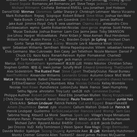
David Sopala
Romanov_art Romanov_art
Steve Teeps
Jackson Quinn Gray
Michael Witmann
Cocheta
Bertrand RIVEILL
Lou Jonathan
Joel Hobson
Daniel1060
Minmax
Gbromios
LaMar Sharpe Jr
Christoph Letmaier
Marco Vizcaino
Mark Richardson
Repsaj
Scopique
Robert Billard
Steve Mitas
Joshua Van-Male
Nate Borsch
Cédric Le van
Len Govednik
Jim Rodney
James Stafford
Jake Aust
Jimmie Floyd
Orly R
vera usselman
Osamu Abe
alessandro Citro
Zoidrawzaton
wymo
Gaëlle Robardet-Nicolas
dave garcia
mytrixx
Scott Peters
Mucai 'Daduska'
Joshua Bramer
Liam Cox
Jaime Jasso
Toby SWANSON
Joe Lihou
Harper
WidowMakes
Peter Križan Jr.
Nisse Axman
Paul Henderson
Willem Hörter
Austin Pierce
たこーん
Braiden Dolph
Jo Gylling
michael Chan
Gorto
Tanya Krzywinska
Ackley
Woozle
Lev K
Maxence Vinot
Valery
igorrr
Sebastian Williams
SamBean
Milina Papadopoulos
Villem
sebastian heredia
Elvis Germano
Max Cukrowski
Ben Casey
Jan Tellethon
Nicole Manson
Daniel P
Chuck CG
Kazo Kazo
Renart-Patreon
Ryder
Pomakenel
CharlesD
GP
Tom Kayakson
k
Bertinger
jack manzi
antonio palacios puertas
Marcus
Rico Kanthatham
kyomawolf
将太郎 山田
Hristo Nikolov
Christian Schau
Stephen Griffith
曜萌 石
Irwin Jomar
Scruffy Wolf
Edward Greenberg
ThatDude69
Alex Söderström
The Rusted Pixel
Steve Cypert
TheDailyOculus
Pascal Bureau
KerriTheWriter
Alexander Williams
Leonardo Grosso
Autumn Grace
MoE MoW
Matze
Wendy Morris
Rafael Oliveira
ramandeep kaur
V
alejandro chavez herrera
El/Ellie/Eleanor
Crunchy Numbers
Kiba
Nicolas Ocheda
Kelley Womble
Nicolas
Neil Rowe
Punchersize
LotionZulu
Malik
Franco
Sean Humphrey
Sethu Nguna
ahrotahn
Troy Lutz
cav528
rich
Genevieve Dumas
Philippe Authier
Robert Jefferson
Reid Ellis
Jonathan Mullen
Maciej Krzyszkowski
J Chris Druce
Fancy Flannel
Karol Droszcz
Paulo Trecenti
Juan Fonseca
yunlai hao
Chris Arko
Simon Lindauer
Patrick Perkins
Cut and Ripped
BraanFlakes08
Artem Zhuzhlikov
Daniel
zylo
etudenc
Callum Walton
Didadi Le
Patrick M
Henrik Lindqvist
Guillermo
AirSickLowLander
Francois Lord
Womp
Sam Gao
Sabrina Yeong
Kitsun3
La Monk
Seamus
Spark Lab
Village's hope Miniatures
Katelynn Parsec
Pressman505
Haan
Richard
Mitch Landers
Barbara Hanusiak
Michael Zahn
Ryszard Abdul
84d93r
Deborah
포로루
Jacob Duhon
Jaii Orozco
VuD
Kelly Tomlinson | Vision Space
Raw Magic
Diego Bermudez
Davide Medici
bjakbjak
Sicong Ouyang
Ayomide Awe
貴 山崎
Kimberly Hutchinson
Moritz Cremer
Ginsnile Allen
Toriten57
david james
Padraic McQuarrie