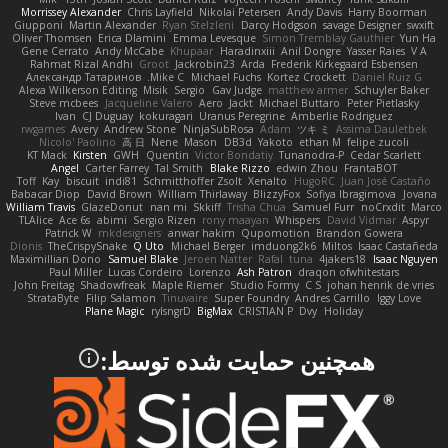
Morrissey Alexander
Chris Layfield
Nikolai Petersen
Andy Davis
Harry Boorman
Giupponi
Martin Alexander
Ryan Stelzleni
Darcy Hodgson
savage Designer
swxift
Oliver Thomsen
Erica Dlamini
Emma Levesque
Simon Tremblay Gauthier
Yun Ha
Gene Cerrato
Andy McCabe
Khupaar
Haradinxiii
Anil Dongre
Yasser Raies
V A
Rahmat Rizal Andhi
Groot
Jackrobin23
Arda
Frederik Kirkegaard Esbensen
Александр Татаринов
Mike C.
Michael Fuchs
Kortez Crockett
Daniel Ruiz G
Alexa Wilkerson Editing
Misik
Sergio
Gav Judge
matthew armer
Schuyler Baker
Steve mcbees
Jacqueline Valero
Aero
Jackt
Michael Buttaro
Peter Pietlasky
Ivan
CJ Duguay
kokuragari
Uranus Peregrine
Amberlie Rodriguez
rwgames
Avery
Andrew Stone
NinjaSubRosa
Adam
ツキ ミ
Assima Dauletbek
Nicolo' Paolino
高 日
Nene
Mason
DB3d
Yakoto
ethan M
felipe zucoli
KT Mack
Kirsten
GWH
Quentin
Victor Bondatiy
Tunanodra-P
Cedar Scarlett
Angel
Carter Farrey
Tal Smith
Blake Rizzo
edwin Zhou
FrantaBOT
Toff
Kay
biscuit
indi81
Schmitthoffer Zsolt
Xenalto
HugoRC
Juan José Castaño
Babacar Diop
David Brown
William Thirlaway
BlizzyFox
Sofiya Ibragimova
Jovana
William Travis
GlazeDonut
nan mi
Skkiff
Trisha Chua
Samuel Furr
noCrxdit
Marco
TLAlice
Ace 6s
abimi
Sergio Rizen
rony maayan
Whispers
David Vidmar
Aspyr
Patrick W
mkdesigners
anwar hakim
Qupomotion
Brandon Gowera
Dionis
TheCrispySnake
Q Uto
Michael Berger
imduong2k6
Miltos
Isaac Castañeda
Maximillian Dono
Samuel Blake
Jeroen Natter
Rafal
tuna
4jakers18
Isaac Nguyen
Paul Miller
Lucas Cordeiro
Lorenzo
Ash Patron
draqon ofwhitestars
John Freitag
Shadowfreak
Maple Riemer
Studio Formy
C S
johan henrik de vries
StrataByte
Filip Salamon
Tinuvaire
Super Foundry
Andres Carrillo
Iggy Love
Plane Magic
rylsngrD
BigMax
CRISTIAN P
Dvy
Holiday
همچنین حمایت شده توسط: