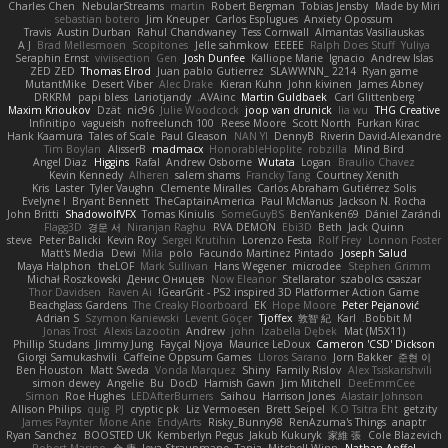
Charles Chen
NebularStreams
martin
Robert Bergman
Tobias Jensby
Made by Miri
sebastian botero
Jim Kneuper
Carlos Esplugues
Anxiety Opossum
Travis
Austin Durban
Rahul Chandwaney
Tess Cornwall
Almantas Vasiliauskas
A J
Brad Mellesmoen
Scopitones
Jelle sahmkow
EEEEE
Ralph Does Stuff
Yuliya
Seraphin Ernst
viviisection
Gen
Josh Dunfee
Kalliope Marie
Ignacio
Andrew Islas
ZED ZED
Thomas Elrod
Juan pablo Gutierrez
SLAWWNN_ 2214
Ryan game
MutantMike
Desert Viber
Alec Drake
Kieran Kuhn
John kivinen
James Abney
DRKRM
papi bless
Lariotjandy
AVAinc.
Martin Guldbaek
Carl Glittenberg
Maxim Krioukov
Dzät
nic96
Julie Woodcock
joop van drunick
lia wu
THG Creative
Infinitipo
vagueish
nofreelunch 100
Reese Moore
Scott North
Furkan Kirac
Hank Kaamura
Tales of Scale
Paul Gleason
NAN YI
DennyB
Riverin David-Alexandre
Tim Boylan
AlisserB
madmacx
HonorableHoplite
robzilla
Mind Bird
Angel Diaz
Higgins
Rafal
Andrew Osborne
Wutata
Logan
Braulio Chavez
Kevin Kennedy
Alheren
salem shams
Francky Tang
Courtney Xenith
Kris
Laster
Tyler Vaughn
Clemente Miralles
Carlos Abraham Gutiérrez Solis
Evelyne I
Bryant Bennett
TheCaptainAmerica
Paul McManus
Jackson N. Rocha
John Britti
ShadowolfVFX
Tomas Kiniulis
SomeGuyBS
BenYanken69
Dániel Zarándi
Flagg3D
경문 서
Niranjan Raghu
RVA DEMON
Ebi3D
Beth
Jack Quinn
steve
Peter Balicki
Kevin Roy
Sergei Krutihin
Lorenzo Festa
Rolf Frey
Lonnon Foster
Matt's Media
Dewi
Mila
polo
Facundo Martinez Pintado
Joseph Salud
Maya Halphon
theLOF
Mark Sullivan
Hans Wegener
microdee
Stephen Grimm
Michał Roszkowski
Денис Оницев
Now Eleanor
Stellarator
szabolcs csaszar
Thor Davidsen
Raven Ai
GearGrit - PS2 inspired 3D Platformer Action Game!
Beachglass Gardens
The Creaky Floorboard
EK
Hope Moore
Peter Pejanović
Adrian S
Szymon Kaniewski
Levent Göçer
Tjoffex
敦智 紀
Karl
Bobbit M.
Jonas Trost
Alexis Lazootin
Andrew
john
Izabella Dębek
Mat (M5X11)
Phillip Studans
Jimmy Jung
Fayçal Njoya
Maurice LeDoux
Cameron 'CSD' Dickson
Giorgi Samukashvili
Caffeine Oppsum Games
Lloros Sarano
Jorn Bakker
준현 이
Ben Houston
Matt Sweda
Vonda Marquez
Shiny
Family Rislov
Alex Tsiskarishvili
simon dewey
Angelie
Bu
DocD
Hamish Gawn
Jim Mitchell
DeeEmmCee
Simon
Roe Hughes
LEDAfterBurners
Saihou
Harrison Jones
Alastair Johnson
Allison Philips
quig
PJ
cryptic pk
Liz Vermoesen
Brett Seipel
K.O Tsitra Eht
getzity
James Paynter
Mone Ane
EndyArts
Risky_Bunny98
RenAzuma's Things
anaptr
Ryan Sanchez
BOOSTED UK
Kemberlyn Pegus
Jakub Kukuryk
家維 張
Cole Blazevich
Robert Marino
金 康
Ieva Straupmane
Tania
Mitchell Winn
Nathan Apffel