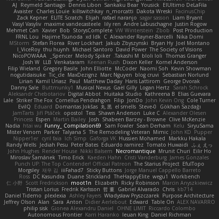
AJ
Reymeld Santiago
Dennis Libon
Sankaku Bear
Yousick
ElUltimo DeLaFila
Avaister
Charles Louie
killswitchkay
n_morcatti
Dakota Wreski
FacinusChip
Zack Kepner
ELITE Scratch
Elijah
rafael naranjo
sagar sasson
Liam Bryant
Vasyl Vasyliv
maxime vandecasteele
lily ren
Andre Labuschagne
Justin Rogow
Mehmet Can
Xavier
Bob
StorysComplete
VW Winterstein
Zbob
Post Production
FRNL Lou
Hajime Tsunoda
xd Idk
C
Alexander Rayner-Barcelli
Nika Domi
MStorm
Stefan Florea
River Lockhart
Jakub Zbyszynski
Bryan Hy
Joel Montano
I_ViceRoy
thu huynh
Michael Santoro
David Power
The Society of Visions
NicoPOWAAA
Spencer_
Melody Spiker
Takashi M.
bloli loli
Thomas Granger
Josh W.
LLB
Venkataram
Keenan Rush
Dixon Keller
Kornel Anderson
Filip Wieland
Gregory Basile
John Elliotte
McCoder
Naomi Soh
Kevin Showman
nogutidaisuke
Tic_cle
MaxDezignz
Marc Nguyen
blog cruvi
Sebastian Norlund
Lirian
Kamil Uriasz
Paul
Matthew Daday
Haris Lattirom
George Dvorak
Danny Sale
Buttmunky1
Musical Nexus
Gaël Gilly
Logan Hertz
Sarah Schrock
Aleksandr Chebotariov
Digital Abbot
Huitaka Studio
Kathreena B
Elias Guevara
Lale
Striker The Fox
Cornellus Pendrahgon
Filip
JonDo
John Kevin Ong
Cole Turner
EvilQ
Eduard
Domantas Jokšas
丸 黒
el smells
Steve-0
Gökhan Sazdağı
JamTarts
Jiří Ptáček
opostol
Tess
Shawn Anderson
Luke C
Alexander Olesen
Princess
Espen
Martin Bailey
Josh
Shabeen Barzey - Browne
Clive McKenzie
Nadia
htai wu
Funny_ Compilation69
Sam Fowler
Sean Derham
Kelu
SiryuSama
Mister Venom
Parker
Talyana S
The Remodeling Veteran
Mimic
John KD
Pupper
Nipper1er
cyril faia
Ich Simp
Gaforga VK
Hussien Mohamed
Markku Hakala
Randy Wells
Jediah Pesu
Peter Bates
Eduardo ramirez
Tomato Huwaidi
ふぇ えっ
John Hughes
Render House
Nikki Balsem
Necromantique
Mrunit Churi
Eilir Ho
Miroslav Šamánek
Timo Erick
Kaeden Hahn
Cristi Vanderburg
James Gonzales
Punch UP: The Top Contender! Official Patreon
The Starius Project
EfulTopo
Morgsley
재우 김
iiiFahad7
Sticky Buttons
Jorge Manuel Cappello Barreto
Ross
DC Kasundra
Duane Strickland
TheHappyElite
wegu1
Workbench
仁 小野
Scott Fredrickson
moot1n
Elizabeth
Ricky Robinson
Marcin Anyszkiewicz
Tristan Lorius
Fredrik Karlsson
哲 董
Gabriel Alvarado
Chris
kb714
Daniel Tidemo
plexlexia
Ashley Fayers
Władysław Pryszczarek
Purpose Architecture
Jeffrey Olson
Alan
Sara
Anton
Didier Aerlebout
Edward
Table On
ALEX NAVARRO
philip sisk
Gionea Alexandru Daniel
OHNE LIMIT
Riccardo Colombo
Autonomous Frontier
Karri Haranko
Ieuan King
Daniel Richman