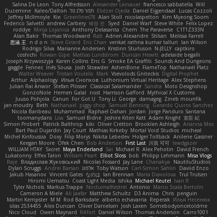
Salina De Leon
Tony Alfredsson
Alexander Leinauer
francesco sabbatella
Will
Lucas Cozzoli
Daniel Eijgendaal
Eliézer Ojeda
תמר פלג טל
Kaleo/Dalton
Duzemine
Jeffrey McIlmoyle
Kie
Greenlines78
Alan Stoll
nicolaspetton
Kim Myeong Soom
Federico Salvetti
andrew Carbery
혜영 전
Syed
Daniel Warf
Steve White
Felix Lopez
roddye
Minja Lojanica
Anthony Delasanta
Chem
The Paraverse
C1T1Z333N
Alan Bakir
Thomas Woodward
Rab
Adrien Alexandre
Stilian
Melissa Farrell
思涵 王
n d o n
Steve Girard
Eric Chan
venkat rathna kumar talluri
Ian Wilson
Rodrigo Silva
Marianne Andersen
Kristinn Sturluson
N-JELLY
captkiro
coshichi
Rowan Gipe
Mattias Lundstrom
Duncan Hewitt
adelaide begalli
Joseph Krzywoszyja
Karen Collins
Eric G
Smoke EA Graffiti
Sounds And Dungeons
gaggle
Fennec
Inês Sousa
Josh Strawder
AshenBone
FlameTop
Nathanaël Platz
Walter Weaver
Tristan Voulelis
Mark
Vsevolods Gniteckis
Digital Prophet
Arthur
Alphaology
Илья Снопков
Luthonium Virtual Heritage
Alex Stephens
Julian Rai Anwor
Stefan Plösser
Classical Salamander
Sandra
Moto Designshop
GonzoNole
Hemen Galal
nost
Harrison Gafford
Mythical X Customs
Juuso Pohjola
Canun
For Got U
Tony Li
George
damageg
Zineb mounfik
jan moudry
Beth
Nathanaël
piggy chop
Samuel Benning
Gerardo Quiros Sanchez
Nicola Baribeau
Muhammad
Raphael Dahan
Jordan
Jorge Panduro Santana
toomanydans
Lisa
Samuel Bidne
Jeshire Kiten Katt
Adam Knight
宣臣 紀
Simon Probert
Patrick Balthrop
kiki
Oliver Cretton
Brooklen Ashleigh
Arianna Mex
Bart Paul Dujardin
Jay Court
Mathias Kirkeby
Mortal Void Studios
micheal
Michel Kinfoussia
Doxy
Filip Morys
Nikita Lebedev
Holger Tollbäck
Anilene Gassner
Keegan Moore
Ofek Chen
Bob Anderson
First Last
川頁 可可
lewdgazer
WILLIAM HTAY
Sxcret
Maya Enderland
Sai
Michael R
Alex Pehotin
David French
Lukatonny
Effex Talon
William Peart
Elliot Sloss
bob
Philipp Lehmann
Misa Vlogs
Raje
Владислав Жуковський
Nicolas Fossard
Jay Lane
Chanakya
NautiluStudios
Daviid Enzo
Carl-Simon Sahlin
Toby Watson
אלמוג
Andrei Barsan
Dylan Scruggs
Jakub Hasanov
Vincent Gates
なのは
Ian Brennan
Maria Diavolova
Trul Trulsen
Hiromi Uematsu
Coast Light Media
Ishika
Michael Keutel
Ivan R
Tyler Nichols
Markus Trappe
NocturnalKestrel
Antonio
Marco Scala Bertolin
Cameron A Miele
Ali Jaafar
Matthew Schultz
D3 Anima
Chris
penguin
Martin Kempster
M M
Rod Barksdale
alberto echavarria
Reperak
Илья Несенюк
silas 2534455
Alex Duncan
Oliver Danielsen
Josh Laxen
Somebodyoncetoldme
Nico Cloud
Owen Maynard
RAfort
Daniel Wilson
Thomas Anderson
Carro1001