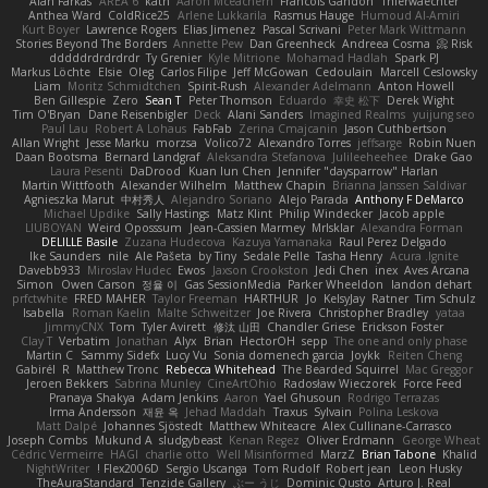
Alan Farkas
AREA 6
kath
Aaron Mceachern
Francois Gandon
Thierwaechter
Anthea Ward
ColdRice25
Arlene Lukkarila
Rasmus Hauge
Humoud Al-Amiri
Kurt Boyer
Lawrence Rogers
Elias Jimenez
Pascal Scrivani
Peter Mark Wittmann
Stories Beyond The Borders
Annette Pew
Dan Greenheck
Andreea Cosma
Risk 📀
dddddrdrdrdrdr
Ty Grenier
Kyle Mitrione
Mohamad Hadlah
Spark PJ
Markus Löchte
Elsie
Oleg
Carlos Filipe
Jeff McGowan
Cedoulain
Marcell Ceslowsky
Liam
Moritz Schmidtchen
Spirit-Rush
Alexander Adelmann
Anton Howell
Ben Gillespie
Zero
Sean T
Peter Thomson
Eduardo
幸史 松下
Derek Wight
Tim O'Bryan
Dane Reisenbigler
Deck
Alani Sanders
Imagined Realms
yuijung seo
Paul Lau
Robert A Lohaus
FabFab
Zerina Cmajcanin
Jason Cuthbertson
Allan Wright
Jesse Marku
morzsa
Volico72
Alexandro Torres
jeffsarge
Robin Nuen
Daan Bootsma
Bernard Landgraf
Aleksandra Stefanova
Julileeheehee
Drake Gao
Laura Pesenti
DaDrood
Kuan lun Chen
Jennifer "daysparrow" Harlan
Martin Wittfooth
Alexander Wilhelm
Matthew Chapin
Brianna Janssen Saldivar
Agnieszka Marut
中村秀人
Alejandro Soriano
Alejo Parada
Anthony F DeMarco
Michael Updike
Sally Hastings
Matz Klint
Philip Windecker
Jacob apple
LIUBOYAN
Weird Oposssum
Jean-Cassien Marmey
MrIsklar
Alexandra Forman
DELILLE Basile
Zuzana Hudecova
Kazuya Yamanaka
Raul Perez Delgado
Ike Saunders
nile
Ale Pašeta
by Tiny
Sedale Pelle
Tasha Henry
Acura .Ignite
Davebb933
Miroslav Hudec
Ewos
Jaxson Crookston
Jedi Chen
inex
Aves Arcana
Simon
Owen Carson
정율 이
Gas SessionMedia
Parker Wheeldon
landon dehart
prfctwhite
FRED MAHER
Taylor Freeman
HARTHUR
Jo
KelsyJay
Ratner
Tim Schulz
Isabella
Roman Kaelin
Malte Schweitzer
Joe Rivera
Christopher Bradley
yataa
JimmyCNX
Tom
Tyler Avirett
修汰 山田
Chandler Griese
Erickson Foster
Clay T
Verbatim
Jonathan
Alyx
Brian
HectorOH
sepp
The one and only phase
Martin C
Sammy Sidefx
Lucy Vu
Sonia domenech garcia
Joykk
Reiten Cheng
Gabirél
R
Matthew Tronc
Rebecca Whitehead
The Bearded Squirrel
Mac Greggor
Jeroen Bekkers
Sabrina Munley
CineArtOhio
Radosław Wieczorek
Force Feed
Pranaya Shakya
Adam Jenkins
Aaron
Yael Ghusoun
Rodrigo Terrazas
Irma Andersson
재윤 옥
Jehad Maddah
Traxus
Sylvain
Polina Leskova
Matt Dalpé
Johannes Sjöstedt
Matthew Whiteacre
Alex Cullinane-Carrasco
Joseph Combs
Mukund A
sludgybeast
Kenan Regez
Oliver Erdmann
George Wheat
Cédric Vermeirre
HAGI
charlie otto
Well Misinformed
MarzZ
Brian Tabone
Khalid
NightWriter
Flex2006D !
Sergio Uscanga
Tom Rudolf
Robert jean
Leon Husky
TheAuraStandard
Tenzide Gallery
ぶー うじ
Dominic Qusto
Arturo J. Real