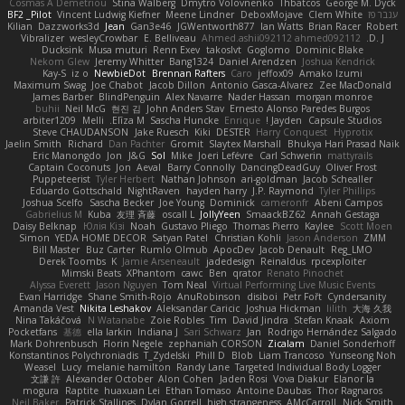
Cosmas A Demetriou
Stina Walberg
Dmytro Volovnenko
Thbatcos
George M. Dyck
ענבר פז
Clem White
DeboxMojave
Meene Lindner
Vincent Ludwig Kiefner
BF2 _Pilot
Kilian
Dazzworks3d
Jean
Gan3e46
JGWentworth877
Ian Watts
Brian Racer
Robert
Vibralizer
wesleyCrowbar
E. Belliveau
Ahmed.ashii092112 ahmed092112
D. J.
Ducksink
Musa muturi
Renn Exev
takoslvt
Goglomo
Dominic Blake
Nekom Glew
Jeremy Whitter
Bang1324
Daniel Arendzen
Joshua Kendrick
Kay-S
iz o
NewbieDot
Brennan Rafters
Caro
jeffox09
Amako Izumi
Maximum Swag
Joe Chabot
Jacob Dillon
Antonio Gasca-Alvarez
Zee MacDonald
James Barber
BlindPenguin
Alex Navarre
Nader Hassan
morgan monroe
buhii
Neil McG
현진 김
John Anders Stav
Ernesto Alonso Paredes Burgos
arbiter1209
Melli
Elīza M.
Sascha Huncke
Enrique
Jayden !
Capsule Studios
Steve CHAUDANSON
Jake Ruesch
Kiki
DESTER
Harry Conquest
Hyprotix
Jaelin Smith
Richard
Dan Pachter
Gromit
Slaytex Marshall
Bhukya Hari Prasad Naik
Eric Manongdo
Jon
J&G
Sol
Mike
Joeri Lefévre
Carl Schwerin
mattyrails
Captain Coconuts
Jon
Aeval
Barry Connolly
DancingDeadGuy
Oliver Frost
Puppeteerist
Tyler Herbert
Nathan Johnson
ari-goldman
Jacob Schealler
Eduardo Gottschald
NightRaven
hayden harry
J.P. Raymond
Tyler Phillips
Joshua Scelfo
Sascha Becker
Joe Young
Dominick
cameronfr
Abeni Campos
Gabrielius M
Kuba
友理 斉藤
oscall L
JollyYeen
SmaackBZ62
Annah Gestaga
Daisy Belknap
Юлія Кізі
Noah
Gustavo Pliego
Thomas Pierro
Kaylee
Scott Moen
Simon
YEDA HOME DECOR
Satyan Patel
Christian Kohli
Jason Anderson
ZMM
Bill Master
Buz Carter
Rumlo Olmub
ApocDev
Jacob Denault
Reg_LMO
Derek Toombs
K
Jamie Arseneault
jadedesign
Reinaldus
rpcexploiter
Mimski Beats
XPhantom
cawc
Ben
qrator
Renato Pinochet
Alyssa Everett
Jason Nguyen
Tom Neal
Virtual Performing Live Music Events
Evan Harridge
Shane Smith-Rojo
AnuRobinson
disiboi
Petr Fořt
Cyndersanity
Amanda Vest
Nikita Leshakov
Aleksandar Caricic
Joshua Hickman
lilith
大海 久我
Nina Takáčová
N Watanabe
Zoie Robles
Tim
David Jindra
Stefan Knaak
Axiom
Pocketfans
基德
ella larkin
Indiana J
Sari Schwarz
Jan
Rodrigo Hernández Salgado
Mark Dohrenbusch
Florin Negele
zephaniah CORSON
Zicalam
Daniel Sonderhoff
Konstantinos Polychroniadis
T_Zydelski
Phill D
Blob
Liam Trancoso
Yunseong Noh
Weasel
Lucy
melanie hamilton
Randy Lane
Targeted Individual Body Logger
文謙 許
Alexander October
Alon Cohen
Jaden Rosi
Vova Diakur
Elanor la
mogura
Raptite
huaxuan Lei
Ethan Tomaso
Antoine Daubas
Thor Ragnaros
Neil Baker
Patrick Stallings
Dylan Gorrell
high strangeness
AMcCarroll
Nick Smith