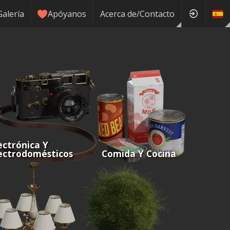
Galería
Apóyanos
Acerca de/Contacto
ectrónica Y
ectrodomésticos
Comida Y Cocina