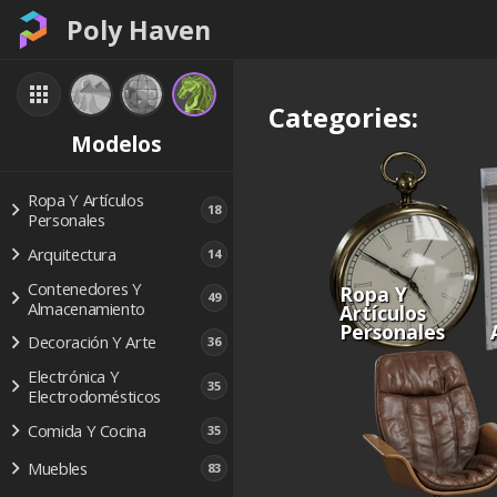
Poly Haven
Categories:
Modelos
Ropa Y Artículos
18
Personales
Arquitectura
14
Contenedores Y
Ropa Y
49
Almacenamiento
Artículos
Personales
Decoración Y Arte
36
Electrónica Y
35
Electrodomésticos
Comida Y Cocina
35
Muebles
83