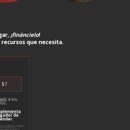
gar,
¡fináncielo
!
 recursos que necesita.
$
7
pado
a los
vos.
plemento
egador de
lender.
nosotros
con
eo de larga