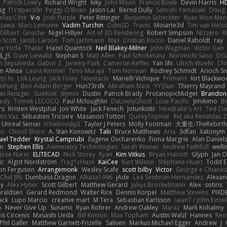
Patrick Lowry
Richard Wright
kiky
John Moon
Francis Boyle
Devin Harris
HD
ig
f1rstpers0n
Peggy O'Brien
Jason Lai
Bernd Dully
Satoshi Yamasaki
Doug 
olas Côté
V-o
Josh Purple
Peter Rittinger
Benjamin Schechter
Ryan Won-Men
Izawa
Marc Lemoine
Vadim Turchin
Odin3D
Travis
Moiarte3d
Tim van Hels
Gilbert
Grische
Nigel Hillyer
Art of 3D Rendering
Robert Simpson
Nizzero
R
 Scott
Jacob Larson
Tom Jachmann
Max
Cristian Rocco
Daniel Raboldt
ray
y Yoda
Thater
Hazel Quantock
Neil Blakey-Milner
John Wagman
Victor Gan
_JS
Dave Liewald
Stephan S
Matt Allen
Paul Schicketanz
Norimichi Sano
DGa
an Sepulveda
Gabor Z
Jeremy Park
Cameron Keffer
Yan Shi
Ulrich Woehr
Chr
n Alinsa
Laura Kimmel
Timo Muraja
Tom Norman
Rodney Schmidt
Arioch 
to lo
Lök Leung
Jack Foley
fxtentacle
Marielli Vichique
Primaris
Kirt Blackw
nFung
Ben-Adam Berger
Hun73rdk
Abraham Mast
YYSSun
Thierry Mayrand
an Reisiger
SizeKivit
Stymie
Dustin
Patrick Brady
ProtanopicMidget
Brandon
edy
Tomek LECOCQ
Paul Mcloughlin
DaLivelyGhost
Lose Pacific
Jimikimo
B
rs
Kristen Westphal
Jon White
Jack Fenech
Jotunkottr
Hexdrake's Art
Ted Cur
os Vaz
Sébastien Tricoire
Masanori Tottori
QuirkyTopHat
ReJ aka Renaldas 
Unreal Sensei
tchaikovsky2
Taylor J Peters
Molly Footman
大重生-TheRebirth
on
Chord Shore
A. Stan Konowitz
Talii
Bruce Matthews
Aria
3dfan
Xatonym
ael Tedder
Krystal Camprubi
Eugene Ovcharenko
Fiona Margrie
Alan Daniel
lm
Stephen Ellis
Aximmetry Technologies
Sarah Wiener
Andrew Faithfull
well
Jose Nario
ELITECAD
Nick Storey
Ryan
Kim Vitkus
Bryan Halcott
Glyph
Jan O
ic
Algot Nordström
Trag1cHaze
KaiCee
Kurt Wilson
Stéphane Huart
Todd E
on Ferguson
Arrangemonk
Wesley Scafe
scott bilby
Victor
George e Chiane
Chul JIN
Dumbass Dragon
Alkaza1996
jAde
Lea Seidman Hernandez
Alexan
ey
Alex Hyner
Scott Gilbert
Matthew Gerard
Julius Brockelmann
Alex
sotiris
araldsen
Gerard Redmond
Walter Rice
Dennis Korpel
Matthew Stevens
PIXD
ack
Lupo Marcio
creative mart
M Tera
Sebastian Karlsson
Iaian7 / John Einse
a
Never Give Up
Sunamii
Ryan Rohrer
Andrew Oakley
Maraz
Mark Kohalmy
nis Circenis
Masashi Ueda
Bill Kinnon
Max Topham
Austin Walzl
Hannes
Ren
Phil Galler
Matthew Garnett-Frizelle
Saliven
Markus Michael Egger
Andrew
J