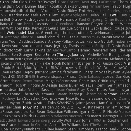
Kigon
John Cido
Der12teEisvogel
Brad Corlett
Basti
maj
LaCimaise
Thom B
y English
Colin Dunne
Martin Koťátko
Alexis Shuping
William Lee
Trevor Hug
Hoodwinkedfool
Ruben Vroman
David Sibley
Emil Herzenstiel
Charles Janso
eo S
Brendon Padjasek
Evan Tillett
Bryan Applegate
Dylan Hall
J Ewell
Dys
Q
an Bell
Xcrow
Pedro Javier Somoza Hernando
Paul Klingberg
Olivié Bouchar
Randy Bloom
henrik rasmussen
Greenheart
Ransom Bergen
Andreas Wette
ian Witt
Tom Pike
Kenleung Leung
Enrique Gonzalez
Zack Bishop
Rouge gu
med
Weichnudel
Marcus Grennborg
christian cuttino
DaveHuman
juanito
Jo
ki
Anthony Dilmore
Daniel Schmid Leal
Steele
Nitrosimi96
ANonEMoose
Gu
runo Yudi
Daddios Studios
Aleksey Pollack
Lotus
Fabrizio Guidotti
Esbern 
s
Kevin Anderson
dusan tomas
Jegregg
Travis Lemieux
Philipp T
David Pulci
h
doctor25th
Larry Jenkins
sv
Andrew Lamb
Hamad
rendered_pixel
der_mi
Music
Ben Granger
Bruno Simon (Three.js Journey)
Michelle Ma
Ben
glassap
e
Dustin Pettegrew
Alessandro Mennonna
Onalist
Devin Martin
Mehmet Ogu
s picard
S Waugh
Arjen Plakke
Noah Kollmannsberger
Niko
Austin Root
Mis
Pablo Portal
Viktoriya
MisterBKWolf
שי יעקוב
DerHitsch
We Don't Know What
Sven Kröger
Dejvo
JRichardGaming
fatalmuffin
Sharp
movies byevan
Ayle
Todd KS
景琦 张景琦
trowelandspade
Phase
Colin Lohaus
atoves
Dan God
Artmachiner
Remy Ponso
Magnús Antonsson
Ben Milius
Griffin
rayhaan.3d
emnomi
おるす
Photini By Design
Jason Buier
AblazZe
Rom1
Serin Jameson
ar
sirdeadduke
Michael Sasse
Jackson Quinn Gray
Steve Teeps
Romanov_art
rco Vizcaino
Christoph Letmaier
LaMar Sharpe Jr
Gbromios
Minmax
Daniel
im Rodney
Len Govednik
Cédric Le van
Nate Borsch
alessandro Citro
Osamu
colas
wymo
Zoidrawzaton
Toby SWANSON
Jaime Jasso
Liam Cox
Joshua B
michael Chan
Jo Gylling
Braiden Dolph
たこーん
Austin Pierce
Willem Hörter
na Papadopoulos
SamBean
Sebastian Williams
igorrr
Daniel P
Nicole Manso
n
Kazo Kazo
Chuck CG
antonio palacios puertas
jack manzi
Bertinger
k
Tom
atDude69
Edward Greenberg
Scruffy Wolf
Irwin Jomar
曜萌 石
Stephen Griffi
mn Grace
Leonardo Grosso
Alexander Williams
KerriTheWriter
alejandro ch
Kiba
Crunchy Numbers
El/Ellie/Eleanor
Sean Humphrey
Franco
Malik
Lotio