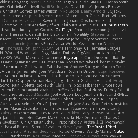
akker
Chogang
Jason Pielak
Tiran Dagan
Claude GIROLET
Darian Smith
hes
Gabriella Caldwell
Vasili Rodriguez
David Beneš
Jeremy Brouwer
n
Christian Gomez
James Wilson
Niko Bidoli
Danny Arnold
CGJackB
uddle Jameson
patrick siemer
nate
Mareno Harr Olsen
Brett Williams
d
Damiano Mazzocchini
Raven Realm
Johann Oosthuizen
Scott
r
Edomod
PD100 Academy of Art
Clafoutis
Arttu Piisila
JeffChristiansen
y
brandon dudley
Joel Gordils
GadFlight
Charles Herrmann
Justin
LvH
han L
Theresa A. Carroll
Iain Black
Einarr
Volatility
Stephen Smith
n Metal Games
macoll macoll
Brandon Joffe
Cory robertson
Ember
Hansen
ran nie
Justper's Furry Avatar World
Kevin LomondDesign
fer
Thomas Elliott
John Gutwin
Sara Tarr
Shay
CT
Jermaine Bouyea
hi
Worked Wood
Alan Figg
Matias Dubos
BigWhiteLion
Karolina En
ple 325
Woof
Maxime Detournière
Rayscaper
Chris Dickson
idkdude
z Derin
Quinn Kowitt
Lee Stranahan
Robert Whitehead
kocat
Grawlix
ha Samorodin
Zach wood
Tabatha Lyn
Andrew Sprague
Karsten Eckelt
 A Car Is
James Patel
Joeri Woudstra
Rochelle Bricker
Bojan Rončević
en
Adam Hutchinson
Neet
EchoTheComposer
Andreas Stockmayer
dard
Loo Cypher
Adrian Haugseng
TheSmallGacha
trvr
Jacob Hooper
Skyro
Rain
Violetta Radkevich
Chris
Philip Spiessberger
Bryce Powell
Aden Bise
nobuyuki takahashi
ruffles
Nathan Stoltzfoos
Freddy Sghetti
 Romanov_art
David Sopala
Joel Hobson
Lou Jonathan
Bertrand RIVEILL
1060
Joshua Van-Male
Steve Mitas
Robert Billard
Scopique
Repsaj
 Abe
vera usselman
Orly R
Jimmie Floyd
Jake Aust
Scott Peters
mytrixx
ramer
Mucai 'Daduska'
Paul Henderson
Nisse Axman
Peter Križan Jr.
Valery
Maxence Vinot
Lev K
Woozle
Ackley
Tanya Krzywinska
Gorto
n
Jan Tellethon
Ben Casey
Max Cukrowski
Elvis Germano
CharlesD
 Kayakson
GP
Christian Schau
Hristo Nikolov
将太郎 山田
kyomawolf
th
Pascal Bureau
Samuel Avraham
Steve Cypert
The Rusted Pixel
avez herrera
V
ramandeep kaur
Rafael Oliveira
Wendy Morris
Matze
nZulu
Punchersize
Neil Rowe
Nicolas
Genevieve Dumas
rich
cav528