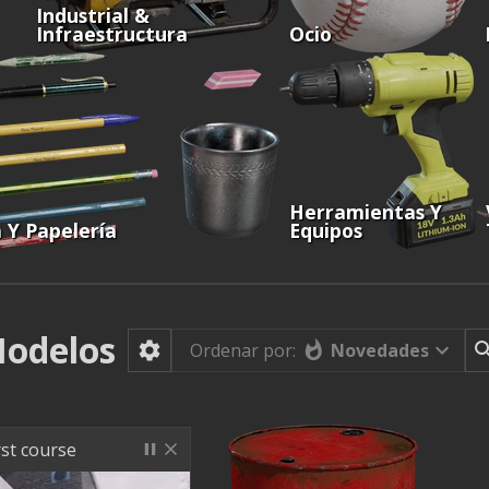
Industrial &
Infraestructura
Ocio
Herramientas Y
a Y Papelería
Equipos
odelos
Novedades
Ordenar por:
rst course