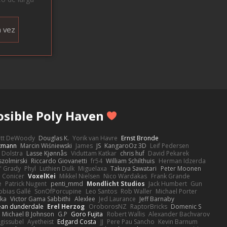
 vez
osible Poly Haven
ott DeWoody
Douglas K.
Yorik van Havre
Ernst Bronde
ttmann
Marcin Wiśniewski
James
JS
KangaroOz 3D
Leif Pedersen
 Dolstra
Lasse Kjønnås
Viduttam Katkar
chris huf
David Pekarek
zolmirski
Riccardo Giovanetti
fr54
William Schilthuis
Herman Idzerda
' Grady
Phyl
Luthien Dulk
Miguelaxa
Takuya Sawatari
Peter Moonen
Conicer
VoxelKei
Mikkel Nielsen
Nico Wardakas
Frank Grande
e
Patrick Nugent
penti_mmd
Mondlicht Studios
Jack Humbert
Gun
obias Gallé
SonOfPorcupine
Leo Santos
Rob Waller
Michael Porter
tka
Victor Gama Sabbithi
Alexlee
Jed Laurance
Jeff Barnaby
ean dunderdale
Erel Herzog
OroborosNZ
RaptorBricks
Domenic S
Michael B Johnson
G.P
Goro Fujita
Robert Wallis
Alexander Bachvarov
 gissubel
Ayetheist
Edgard Costa
JJ
Pere Pau Sancho
Kevin Barnum