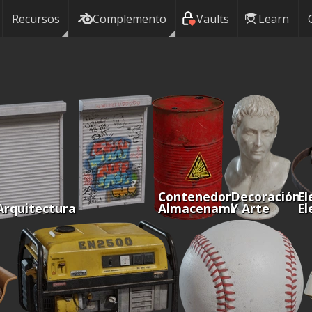
Recursos
Complemento
Vaults
Learn
Contenedores Y
Decoración
El
Arquitectura
Almacenamiento
Y Arte
El