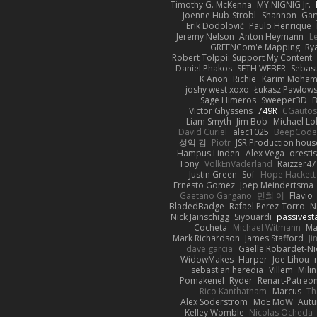
Timothy G. McKenna
MY.NIGNIG Jr.
Joenne Hub-Strobl
Shannon
Gar
Erik Dodolović
Paulo Henrique
Jeremy Nelson
Anton Heymann
L
GREENCom'e Mapping
Ry
Robert Tolppi: Support My Content
Daniel Phakos
SETH WEBER
Sebast
K Anon
Richie
Karim Moha
joshy west xoxo
Łukasz Pawłows
Sage Himeros
Sweeper3D
B
Victor Ghyssens
749R
CGauto
Liam Smyth
Jim Bob
Michael Lo
David Curiel
alec1025
BeepCode
성익 김
Piotr
JSR Production hous
Hampus Linden
Alex Vega
oresti
Tony
VolkEnVaderland
Raizzer47
Justin Green
Sof
Hope Hackett
Ernesto Gomez
Joep Meindertsma
Gaetano Gargano
민희 이
Flavio
BladedBadge
Rafael Perez-Torro
N
Nick Jainschigg
Siyouardi
passivest
Cocheta
Michael Witmann
Ma
Mark Richardson
James Stafford
J
dave garcia
Gaëlle Robardet-Ni
WidowMakes
Harper
Joe Lihou
sebastian heredia
Villem
Mili
Pomakenel
Ryder
Renart-Patreo
Rico Kanthatham
Marcus
Th
Alex Söderström
MoE MoW
Autu
Kelley Womble
Nicolas Ocheda