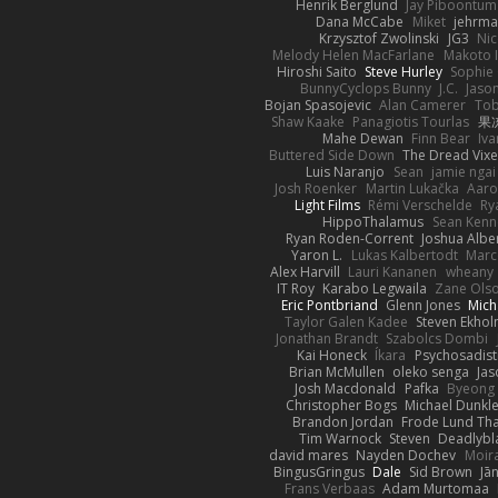
Henrik Berglund
Jay Piboontum
Dana McCabe
Miket
jehrma
Krzysztof Zwolinski
JG3
Nic
Melody Helen MacFarlane
Makoto 
Hiroshi Saito
Steve Hurley
Sophie 
BunnyCyclops Bunny
J.C.
Jason
Bojan Spasojevic
Alan Camerer
Tob
Shaw Kaake
Panagiotis Tourlas
果冻
Mahe Dewan
Finn Bear
Iv
Buttered Side Down
The Dread Vixe
Luis Naranjo
Sean
jamie ngai 
Josh Roenker
Martin Lukačka
Aaro
Light Films
Rémi Verschelde
Ry
HippoThalamus
Sean Kenn
Ryan Roden-Corrent
Joshua Albe
Yaron L.
Lukas Kalbertodt
Marc
Alex Harvill
Lauri Kananen
wheany
IT Roy
Karabo Legwaila
Zane Ols
Eric Pontbriand
Glenn Jones
Mich
Taylor Galen Kadee
Steven Ekho
Jonathan Brandt
Szabolcs Dombi
Kai Honeck
Íkara
Psychosadist
Brian McMullen
oleko senga
Jas
Josh Macdonald
Pafka
Byeong 
Christopher Bogs
Michael Dunkl
Brandon Jordan
Frode Lund Th
Tim Warnock
Steven
Deadlybl
david mares
Nayden Dochev
Moir
BingusGringus
Dale
Sid Brown
Jā
Frans Verbaas
Adam Murtomaa