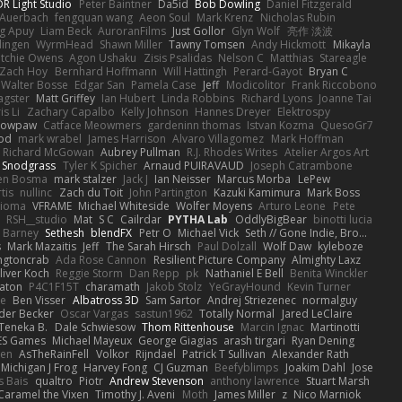
R Light Studio
Peter Baintner
Da5id
Bob Dowling
Daniel Fitzgerald
Auerbach
fengquan wang
Aeon Soul
Mark Krenz
Nicholas Rubin
g Apuy
Liam Beck
AuroranFilms
Just Gollor
Glyn Wolf
亮作 淡波
dingen
WyrmHead
Shawn Miller
Tawny Tomsen
Andy Hickmott
Mikayla
itchie Owens
Agon Ushaku
Zisis Psalidas
Nelson C
Matthias
Stareagle
Zach Hoy
Bernhard Hoffmann
Will Hattingh
Perard-Gayot
Bryan C
Walter Bosse
Edgar San
Pamela Case
Jeff
Modicolitor
Frank Riccobono
gster
Matt Griffey
Ian Hubert
Linda Robbins
Richard Lyons
Joanne Tai
is Li
Zachary Capalbo
Kelly Johnson
Hannes Dreyer
Elektrospy
Snowpaw
Catface Meowmers
gardeninn thomas
Istvan Kozma
QuesoGr7
ood
mark wrabel
James Harrison
Alvaro Villagomez
Mark Hoffman
Richard McGowan
Aubrey Pullman
R.J. Rhodes Writes
Atelier Argos Art
 Snodgrass
Tyler K Spicher
Arnaud PUIRAVAUD
Joseph Catrambone
en Bosma
mark stalzer
Jack J
Ian Neisser
Marcus Morba
LePew
tis
nullinc
Zach du Toit
John Partington
Kazuki Kamimura
Mark Boss
Zioma
VFRAME
Michael Whiteside
Wolfer Moyens
Arturo Leone
Pete
RSH__studio
Mat
S C
Cailrdar
PYTHA Lab
OddlyBigBear
binotti lucia
Barney
Sethesh
blendFX
Petr O
Michael Vick
Seth // Gone Indie, Bro...
s
Mark Mazaitis
Jeff
The Sarah Hirsch
Paul Dolzall
Wolf Daw
kyleboze
ingtoncrab
Ada Rose Cannon
Resilient Picture Company
Almighty Laxz
liver Koch
Reggie Storm
Dan Repp
pk
Nathaniel E Bell
Benita Winckler
aton
P4C1F15T
charamath
Jakob Stolz
YeGrayHound
Kevin Turner
se
Ben Visser
Albatross 3D
Sam Sartor
Andrej Striezenec
normalguy
der Becker
Oscar Vargas
sastun1962
Totally Normal
Jared LeClaire
Teneka B.
Dale Schwiesow
Thom Rittenhouse
Marcin Ignac
Martinotti
ES Games
Michael Mayeux
George Giagias
arash tirgari
Ryan Dening
len
AsTheRainFell
Volkor
Rijndael
Patrick T Sullivan
Alexander Rath
Michigan J Frog
Harvey Fong
CJ Guzman
Beefyblimps
Joakim Dahl
Jose
s Bais
qualtro
Piotr
Andrew Stevenson
anthony lawrence
Stuart Marsh
Caramel the Vixen
Timothy J. Aveni
Moth
James Miller
z
Nico Marniok