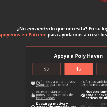
¿No
encuentra
lo que necesita? En su lu
Apóyenos en Patreon
para ayudarnos a crear los
Apoya a Poly Haven
$
3
$
5
¡Ayúdenos a crear
activos
Acceso antici
gratuitos
para todos!
próximos acti
Acceso instantáneo a
Nuestro
com
todos los contenidos de
para el nav
las Bóvedas
.
activos de B
Descarga masiva y
Aprende con 
acceso sin conexión con
cursos en vid