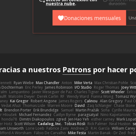
nuestra nube
.
duración.
Donaciones mensuales
Una
racias a nuestros
Patrons
por hacer p
 Bennett
Ryan Wiebe
Max Chandler
Anton
Mike Verta
Max Christian Pohle
Sc
en Dochterman
Eric Perley
James Robinson
I/O Studio
Roger Thomas
Joey Wi
Palm
Lampantino
Javier Meseguer de Paz
Charles Tigner
Scott Wheeler
Eelco
aulR
Malcolm Dwyer
Derek Carlin
RF
Wendy Ward
Fianna Wong
Tomasz Wys
aney
Kai Gregor
Robert Angone
James Rogers
Calinou
Alan Gregory
Paul O
Vedat Afuzi
Thomas Lisle
Warren Moore
David
Zaq Schlanger
Chase Stone
dt
Brendon Porter
Erik Brundidge
Samuel
Martin Pražák
Sofia
Cyrille Mauric
tr Hloušek
Michael Fernandez
Caitlyn Byrne
paragsatyal
Nino Kapetanovic
T
honda78
Dimitri Diakopoulos
zgred
Jen Hao Yeh
esther carney
Mark Lopa
er Hotz
Scott Wilson
Cadalog, Inc.
Tobias Rösli
Rick Palmer
Neal Huston
s
liam Unsworth
Lorie Loeb
Fabrice Zaini
Andrew_D
R.H. García
William Carey
lifford A Worsham
Fábio De Carvalho
Mike Festa
Martin Banak - Dr Zed
fred