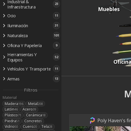
Industrial &
23
Infraestructura
Muebles
Ocio
11
Iluminación
31
Naturaleza
101
Oficina Y Papelería
9
Herramientas Y
52
Equipos
Oficin
Vehículos Y Transporte
11
Armas
13
Filtros
M
Material
Madera
Metal
196
208
Latón
Acero
46
39
Plástico
Cerámica
71
18
Poly Haven's fi
Piedra
Concreto
51
5
Vidrio
Cuero
Tela
50
20
28