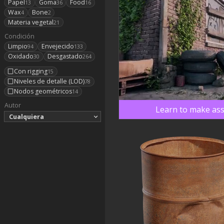
Papel
Goma
Food
13
36
16
Wax
Bone
4
2
Materia vegetal
21
Condición
Limpio
Envejecido
94
133
Oxidado
Desgastado
30
264
Con rigging
15
Niveles de detalle (LOD)
78
Nodos geométricos
14
Autor
Learn to make ass
Cualquiera