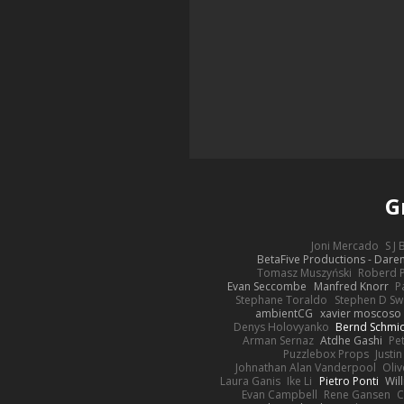
G
Joni Mercado
S J
BetaFive Productions - Dar
Tomasz Muszyński
Roberd 
Evan Seccombe
Manfred Knorr
P
Stephane Toraldo
Stephen D Sw
ambientCG
xavier moscoso
Denys Holovyanko
Bernd Schmi
Arman Sernaz
Atdhe Gashi
Pe
Puzzlebox Props
Justin
Johnathan Alan Vanderpool
Oliv
Laura Ganis
Ike Li
Pietro Ponti
Wil
Evan Campbell
Rene Gansen
C