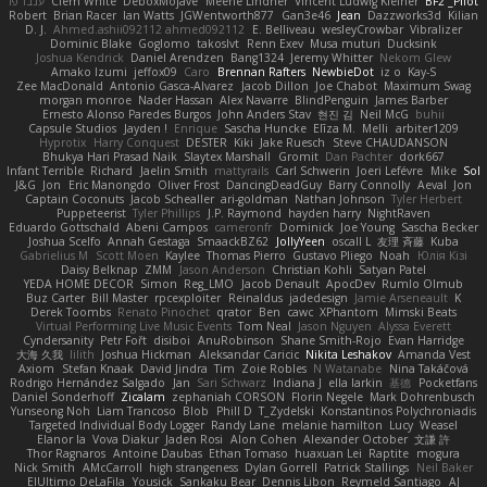
ענבר פז
Clem White
DeboxMojave
Meene Lindner
Vincent Ludwig Kiefner
BF2 _Pilot
Robert
Brian Racer
Ian Watts
JGWentworth877
Gan3e46
Jean
Dazzworks3d
Kilian
D. J.
Ahmed.ashii092112 ahmed092112
E. Belliveau
wesleyCrowbar
Vibralizer
Dominic Blake
Goglomo
takoslvt
Renn Exev
Musa muturi
Ducksink
Joshua Kendrick
Daniel Arendzen
Bang1324
Jeremy Whitter
Nekom Glew
Amako Izumi
jeffox09
Caro
Brennan Rafters
NewbieDot
iz o
Kay-S
Zee MacDonald
Antonio Gasca-Alvarez
Jacob Dillon
Joe Chabot
Maximum Swag
morgan monroe
Nader Hassan
Alex Navarre
BlindPenguin
James Barber
Ernesto Alonso Paredes Burgos
John Anders Stav
현진 김
Neil McG
buhii
Capsule Studios
Jayden !
Enrique
Sascha Huncke
Elīza M.
Melli
arbiter1209
Hyprotix
Harry Conquest
DESTER
Kiki
Jake Ruesch
Steve CHAUDANSON
Bhukya Hari Prasad Naik
Slaytex Marshall
Gromit
Dan Pachter
dork667
Infant Terrible
Richard
Jaelin Smith
mattyrails
Carl Schwerin
Joeri Lefévre
Mike
Sol
J&G
Jon
Eric Manongdo
Oliver Frost
DancingDeadGuy
Barry Connolly
Aeval
Jon
Captain Coconuts
Jacob Schealler
ari-goldman
Nathan Johnson
Tyler Herbert
Puppeteerist
Tyler Phillips
J.P. Raymond
hayden harry
NightRaven
Eduardo Gottschald
Abeni Campos
cameronfr
Dominick
Joe Young
Sascha Becker
Joshua Scelfo
Annah Gestaga
SmaackBZ62
JollyYeen
oscall L
友理 斉藤
Kuba
Gabrielius M
Scott Moen
Kaylee
Thomas Pierro
Gustavo Pliego
Noah
Юлія Кізі
Daisy Belknap
ZMM
Jason Anderson
Christian Kohli
Satyan Patel
YEDA HOME DECOR
Simon
Reg_LMO
Jacob Denault
ApocDev
Rumlo Olmub
Buz Carter
Bill Master
rpcexploiter
Reinaldus
jadedesign
Jamie Arseneault
K
Derek Toombs
Renato Pinochet
qrator
Ben
cawc
XPhantom
Mimski Beats
Virtual Performing Live Music Events
Tom Neal
Jason Nguyen
Alyssa Everett
Cyndersanity
Petr Fořt
disiboi
AnuRobinson
Shane Smith-Rojo
Evan Harridge
大海 久我
lilith
Joshua Hickman
Aleksandar Caricic
Nikita Leshakov
Amanda Vest
Axiom
Stefan Knaak
David Jindra
Tim
Zoie Robles
N Watanabe
Nina Takáčová
Rodrigo Hernández Salgado
Jan
Sari Schwarz
Indiana J
ella larkin
基德
Pocketfans
Daniel Sonderhoff
Zicalam
zephaniah CORSON
Florin Negele
Mark Dohrenbusch
Yunseong Noh
Liam Trancoso
Blob
Phill D
T_Zydelski
Konstantinos Polychroniadis
Targeted Individual Body Logger
Randy Lane
melanie hamilton
Lucy
Weasel
Elanor la
Vova Diakur
Jaden Rosi
Alon Cohen
Alexander October
文謙 許
Thor Ragnaros
Antoine Daubas
Ethan Tomaso
huaxuan Lei
Raptite
mogura
Nick Smith
AMcCarroll
high strangeness
Dylan Gorrell
Patrick Stallings
Neil Baker
ElUltimo DeLaFila
Yousick
Sankaku Bear
Dennis Libon
Reymeld Santiago
AJ