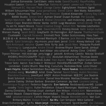
Joshua Esmeralda
Carl-Edwin
retro rocks
EasedChunk2
RayePixlrKay
Houston Gaston
Danizoar
NekoTux
Fattma Al Lawati
yewen sun
Felipe Ramos
Slamuel EC
Key van Thull
George Clarke
EightySeven
Frederic Sigrist
Wilbert Schuurman Hess
yuna yamamoto
Derek Carlin
Ben Watts
RavenXXXX
Virgil Shaw
Zeikomiray
TeaTime
Jonas Printzen
Ezekiel Alexander
Danny Ray Clark
BAMA Studio
Anton Smit
Ayman Sharaf
Dusan Runtak
Per Gouras
Kaitlyn Matchem
SBS
Chance K
Mistral Chronicles
cael mckinney
Jakey Floofle
Allison Cope
Brandon Morse
Vanta
ns103
Luigi Macaluso
simen stroek
19:48
Yu xin Ye
Adam Moore
Pascal Creative Design
Kelvin Yim
Yaroslav Leschenko
AI videomaking
Moon
正和 綱嶋
David KALFON
Dmitry Vinnik
Katti
keilyn nuñez
Wenxin Huang
Sarah BADJI
GrayDarth
Eli Herrington
ALP Gauna
ThatRamenDude
CluelessArt
Cергей Лозенко
Emmett Peck
Stefan Scotzniovsky
Hieu Tran
新之助 佐々木
Armin Bauer
Konrad Wantrych
E Barrios
Jack Malone
Harry Jumaidi
에이지
Eylül Solakoğlu
my moon, your stars
Jarod
Dinki
Alexey Vaitvud
Udi
Yurii Antonyuk
estuine
Queen Sitra
Fy Hy
Jack
Jacob Mars
Shaquita Puckett
Danning Lu
LunaLoutre
Andre Olivier
Andrew Rhyne
Dane Sands
Jdnbyd
William Parry
Zak Jarvis
Axel Allstar
vito schaniel
Ashley Cline
CHERRII
Tryvon Pittman
Heli Aldridge
jerry biggs jr
JakkeN
Anthony Castillo
Nikolai Strelioff
RYDBRG PHOTOGRAPHY
Yogev Levy
Abdullah Alshammari
Thomas Steele
Alicia Zimmermann
Patrick Zulke
Fran Aspen
Freyka V
Taylor Gonzalez
Trevor Seitz
Aaron
Eva Eoska V
Williscool
Here4StuffAndAllThat
Zoltán Simon
Londolan
Cedric Wurm
Max King
CucuZulu
Radosław Bela
Loris Olivier
Erwin Heyms
Rafael Santisteban Baumgartner
Fenrir Fawkes
MaddieMooMoon
shuhao wang
WorldBLD
Artet
Drew Tanner
Navid Eshaq
Aubin Nicoleau
Blandine Ducrocq
JewelEyed
ANDY
Anton Friedman
時里ZYC
Joe Stadnik
Brett Schmidt
Adam Derenne
Daniel Vera Morales
Mattias Eriksson
le-cds
Jamie Oakley
Shihan Barbee
Brenden Cameron
Jay Hart
Lourens Lessing
Dominique Fitzgerald
Federico Bagarolo
Eon Valterra
NeckbeardLover445
Lucian
cooshy
Toms Seglins
Fuller Pendleton
Eduard Marsinyac
Matthew J Clarke
Danny Dimbleby
Thomas Lloyd
clenhart
Ben Wilson
minkis kim
Manenblack
Martten Maasik
Edward Maxym
BetterAsBad _
RO
SwunkusSwede
hauke lienau
HAR
valsekamerplant
Cemile Høyer
Viviane Souza
Meredith Jones
Van Gun
Brittany Martin
Robyn Roach
Kai Wu
Carr Simpson
Mike Galland
Brian Eichenberger
Syl Pu
Kevin Jeryd
Christian Tennant
SporkSkaffel
Zac Zabawa