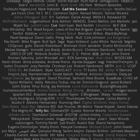
Sideways
Sergio Pamies
Oliver
Viorel Vlaican
Hurt Hand
Tamagoooo
TetaBOT
Kira V
XanderDK
John B.
Mark Scott
HG Park
William Karavites
Trollstuhl HagenLord
Mark Habbish
Call Me Sensei
NotARectangle
Noelle DeCuir
jae hoon Choi
Yd C
M C
Cameron Taylor
Nenad Nikolic
Tanner Moerke
Victor Ofvergard
苏打
K Y
Galahan
Derek Anwyl
W00k13
Released 50
MeTheManwich
iosgamertool
Bob Ashton
INFADEL
Devin Mattox
Jon Martello
Jan
Wyatt Sui
LesterCovax
Cue
tran tuan
Bad Radish
Sebastian
暁子 清水
Dan Wheatley
Md. Wasif Anjum
Lewis of the Rat Brigade
Juan Pinilla
My Name
Iggy
Terifict
Kiddow
simsterns
Olivier Babet
Brandon Wilkie
BlackSkyNinja
Pavel Karapud
Daren Gallo
Peleg Tabib
Null
Cole Johnson
Joe Bergmann
Pav North
Mike Rogers
Bull Spit
Sage
Ryan Kirkland
Luke White
Yannick
falgn0n
CGSpoon
gubi
Daniel Robertson
Brennan Oort
sanxbile
Dustin McGlinchey
Matias Vialagro
lininx66
Joe Brady
Andre Buzzo
Christian Stankovic
Việt Anh Lê
LYRICS OF LIFE
Webora Studios
Sean
乐 音
Petros
眠瓏
James
John Deere
Roman Vyborny
John Woodall
an l
BZK Gaming Leo
chen zhen
MODECAM
Kevin Klever
dima sirababa
Andrew Pierce
Артем Бардин
nagi
FranklinTremplin
JL
Iustin Ocunschi
Joey Parrella
Christian Lee
Robert Hankinson
M0TH
Jack Ü
LCQP
FENG XU
Ali DeAdam
Styxx
GLASS ACT
kona
T1 Exotic
RZ
abby!
ll Stanced
Import_bpy
Hamsternator
Forest Katsch
NuWest
Antonio Castaldo
Daisy Jai
Tristan Davies
Jay Spurgeon
David Thomas
Samuel Vikse Bruvik
BusaBusa
C+HO aR
Taylor Williams
Vasily
Nikoloz Todua
ma de
Dennis Hosgood
Jared Bullard
John Dykes
Yihui Xiong
Jay Renteria
Lucie Královcová
BurpingMusquito
humansoulinterface
Hector Estrada
Ranya Zhong
_Blobster_
Le sun
megan lavoie
Spartan 052
Brayden evans
Austin Taylor
S Mingkwan
Wawy
Kerstetter
Gicly Rodríguez
DryingUEFN
IS IT?
Thunderjaw Thunderjaw
Carlos Martin Jr
Studio 9
Alberto Hernandez
Running Man
Digital Ancients
Vlajko Tomić
Dan Palasz
Fadil Bay
Fabricio BJS
Ash Younes
Mr Memz
Paweł Krysiak
Gavin Dasuta
The Mighty KC
Nifty Nic
UltimateTJF
Quistis
Reinier Weerts
MaxMinutiae
Adrián ramos
Oachkatzl Schwoaf
dr32768
corbin tinsley
Cassandra Stewart
MikeyLikesIt
Delano Lowes
doggybdog26
Chris Aitan
yuta t
Sean Woods
cubeorigins
Tommy Parish
Just Rovin
Austin Rea
Shane Yamamoto
Eugene Dementjev
Vitaliy Florin
Никуся Гноянко
Michael Eckert
John Fewell
Jon Mayo
مالك البلوشي
Qiaoyue Wang
Salem Alajmi
Fabian Brehm
Lemesle Maxence
Charles Everett
Alexa trade
HH
Keke
покупка байер
Poulet
Derek Messier
Trivi
Kevin Neal
Alex Souza
Cromatik
Slinky
Migu D
Yyyum
Nick Forshaw