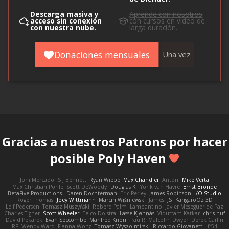
Descarga masiva y
Aprende con nosotros
acceso sin conexión
con cursos en video de
con
nuestra nube
.
larga duración.
Donaciones mensuales
Una vez
Gracias a nuestros
Patrons
por hacer
posible Poly Haven
Joni Mercado
S J Bennett
Ryan Wiebe
Max Chandler
Anton
Mike Verta
Max Christian Pohle
Scott DeWoody
Douglas K.
Yorik van Havre
Ernst Bronde
BetaFive Productions - Daren Dochterman
Eric Perley
James Robinson
I/O Studio
Roger Thomas
Joey Wittmann
Marcin Wiśniewski
James
JS
KangaroOz 3D
Leif Pedersen
Tomasz Muszyński
Roberd Palm
Lampantino
Javier Meseguer de Paz
Charles Tigner
Scott Wheeler
Eelco Dolstra
Lasse Kjønnås
Viduttam Katkar
chris huf
David Pekarek
Evan Seccombe
Manfred Knorr
PaulR
Malcolm Dwyer
Derek Carlin
RF
Wendy Ward
Fianna Wong
Tomasz Wyszolmirski
Riccardo Giovanetti
fr54