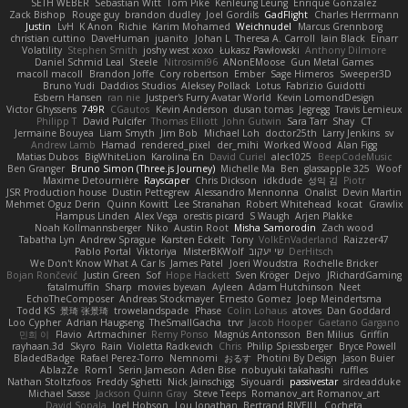
SETH WEBER
Sebastian Witt
Tom Pike
Kenleung Leung
Enrique Gonzalez
Zack Bishop
Rouge guy
brandon dudley
Joel Gordils
GadFlight
Charles Herrmann
Justin
LvH
K Anon
Richie
Karim Mohamed
Weichnudel
Marcus Grennborg
christian cuttino
DaveHuman
juanito
Johan L
Theresa A. Carroll
Iain Black
Einarr
Volatility
Stephen Smith
joshy west xoxo
Łukasz Pawłowski
Anthony Dilmore
Daniel Schmid Leal
Steele
Nitrosimi96
ANonEMoose
Gun Metal Games
macoll macoll
Brandon Joffe
Cory robertson
Ember
Sage Himeros
Sweeper3D
Bruno Yudi
Daddios Studios
Aleksey Pollack
Lotus
Fabrizio Guidotti
Esbern Hansen
ran nie
Justper's Furry Avatar World
Kevin LomondDesign
Victor Ghyssens
749R
CGautos
Kevin Anderson
dusan tomas
Jegregg
Travis Lemieux
Philipp T
David Pulcifer
Thomas Elliott
John Gutwin
Sara Tarr
Shay
CT
Jermaine Bouyea
Liam Smyth
Jim Bob
Michael Loh
doctor25th
Larry Jenkins
sv
Andrew Lamb
Hamad
rendered_pixel
der_mihi
Worked Wood
Alan Figg
Matias Dubos
BigWhiteLion
Karolina En
David Curiel
alec1025
BeepCodeMusic
Ben Granger
Bruno Simon (Three.js Journey)
Michelle Ma
Ben
glassapple 325
Woof
Maxime Detournière
Rayscaper
Chris Dickson
idkdude
성익 김
Piotr
JSR Production house
Dustin Pettegrew
Alessandro Mennonna
Onalist
Devin Martin
Mehmet Oguz Derin
Quinn Kowitt
Lee Stranahan
Robert Whitehead
kocat
Grawlix
Hampus Linden
Alex Vega
orestis picard
S Waugh
Arjen Plakke
Noah Kollmannsberger
Niko
Austin Root
Misha Samorodin
Zach wood
Tabatha Lyn
Andrew Sprague
Karsten Eckelt
Tony
VolkEnVaderland
Raizzer47
Pablo Portal
Viktoriya
MisterBKWolf
שי יעקוב
DerHitsch
We Don't Know What A Car Is
James Patel
Joeri Woudstra
Rochelle Bricker
Bojan Rončević
Justin Green
Sof
Hope Hackett
Sven Kröger
Dejvo
JRichardGaming
fatalmuffin
Sharp
movies byevan
Ayleen
Adam Hutchinson
Neet
EchoTheComposer
Andreas Stockmayer
Ernesto Gomez
Joep Meindertsma
Todd KS
景琦 张景琦
trowelandspade
Phase
Colin Lohaus
atoves
Dan Goddard
Loo Cypher
Adrian Haugseng
TheSmallGacha
trvr
Jacob Hooper
Gaetano Gargano
민희 이
Flavio
Artmachiner
Remy Ponso
Magnús Antonsson
Ben Milius
Griffin
rayhaan.3d
Skyro
Rain
Violetta Radkevich
Chris
Philip Spiessberger
Bryce Powell
BladedBadge
Rafael Perez-Torro
Nemnomi
おるす
Photini By Design
Jason Buier
AblazZe
Rom1
Serin Jameson
Aden Bise
nobuyuki takahashi
ruffles
Nathan Stoltzfoos
Freddy Sghetti
Nick Jainschigg
Siyouardi
passivestar
sirdeadduke
Michael Sasse
Jackson Quinn Gray
Steve Teeps
Romanov_art Romanov_art
David Sopala
Joel Hobson
Lou Jonathan
Bertrand RIVEILL
Cocheta