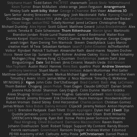
Stéphane Huart
Todd Eaton
P4C1F15T
charamath
Jakob Stolz
YeGrayHound
Kevin Turner
Brian McMullen
oleko senga
Jason Ferguson
Arrangemonk
Wesley Scafe
scott bilby
Victor
George e Chianese
Ben Visser
Albatross 3D
Sam Sartor
Andrej Striezenec
normalguy
Josh Macdonald
Pafka
Byeong Chul JIN
Dumbass Dragon
Alkaza1996
jAde
Lea Seidman Hernandez
Alexander Becker
Oscar Vargas
sastun1962
Totally Normal
Jared LeClaire
Christopher Bogs
Michael Dunkley
Alex Hyner
Scott Gilbert
Matthew Gerard
Julius Brockelmann
Alex
sotiris
Teneka B.
Dale Schwiesow
Thom Rittenhouse
Marcin Ignac
Martinotti
Brandon Jordan
Frode Lund Tharaldsen
Gerard Redmond
Walter Rice
Dennis Korpel
Matthew Stevens
PIXDES Games
Michael Mayeux
George Giagias
arash tirgari
Ryan Dening
Tim Warnock
Steven
Deadlyblack
Lupo Marcio
creative mart
M Tera
Sebastian Karlsson
Iaian7 / John Einselen
AsTheRainFell
Volkor
Rijndael
Patrick T Sullivan
Alexander Rath
david mares
Nayden Dochev
Moira
Never Give Up
Sunamii
Ryan Rohrer
Andrew Oakley
Maraz
Mark Kohalmy
Michigan J Frog
Harvey Fong
CJ Guzman
Beefyblimps
Joakim Dahl
Jose
BingusGringus
Dale
Sid Brown
Jānis Circenis
Masashi Ueda
Bill Kinnon
Max Topham
Austin Walzl
Hannes
Rens Bais
qualtro
Piotr
Andrew Stevenson
anthony lawrence
Stuart Marsh
Frans Verbaas
Adam Murtomaa
Phil Galler
Matthew Garnett-Frizelle
Saliven
Markus Michael Egger
Andrew
J
Caramel the Vixen
Timothy J. Aveni
Moth
James Miller
z
Nico Marniok
Timothy G. McKenna
MY.NIGNIG Jr.
Kigon
John Cido
Der12teEisvogel
Brad Corlett
Basti
maj
LaCimaise
Thom Bakker
Chogang
Jason Pielak
Tiran Dagan
Claude GIROLET
Darian Smith
Joenne Hub-Strobl
Shannon
Gary English
Colin Dunne
Martin Koťátko
Alexis Shuping
William Lee
Trevor Hughes
Gabriella Caldwell
Vasili Rodriguez
David Beneš
Jeremy Brouwer
Erik Dodolović
Paulo Henrique
Hoodwinkedfool
Ruben Vroman
David Sibley
Emil Herzenstiel
Charles Janson
Christian Gomez
James Wilson
Niko Bidoli
Danny Arnold
CGJackB
Jeremy Nelson
Anton Heymann
Leo S
Brendon Padjasek
Evan Tillett
Bryan Applegate
Dylan Hall
J Ewell
Dys
Quddle Jameson
patrick siemer
nate
Mareno Harr Olsen
Brett Williams
GREENCom'e Mapping
Ryan Bell
Xcrow
Pedro Javier Somoza Hernando
Paul Klingberg
Olivié Bouchard
Damiano Mazzocchini
Raven Realm
Johann Oosthuizen
Scott
Robert Tolppi: Support My Content
Randy Bloom
henrik rasmussen
Greenheart
Ransom Bergen
Andreas Wetter
Edomod
PD100 Academy of Art
Clafoutis
Arttu Piisila
JeffChristiansen
Daniel Phakos