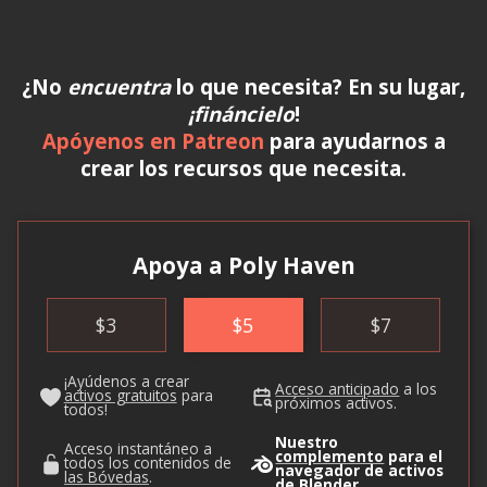
¿No
encuentra
lo que necesita? En su lugar,
¡fináncielo
!
Apóyenos en Patreon
para ayudarnos a
crear los recursos que necesita.
Apoya a Poly Haven
$
3
$
5
$
7
¡Ayúdenos a crear
Acceso anticipado
a los
activos gratuitos
para
próximos activos.
todos!
Nuestro
Acceso instantáneo a
complemento
para el
todos los contenidos de
navegador de activos
las Bóvedas
.
de Blender.