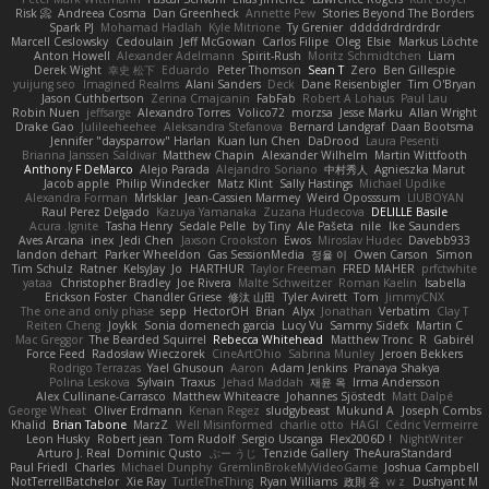
Risk 📀
Andreea Cosma
Dan Greenheck
Annette Pew
Stories Beyond The Borders
Spark PJ
Mohamad Hadlah
Kyle Mitrione
Ty Grenier
dddddrdrdrdrdr
Marcell Ceslowsky
Cedoulain
Jeff McGowan
Carlos Filipe
Oleg
Elsie
Markus Löchte
Anton Howell
Alexander Adelmann
Spirit-Rush
Moritz Schmidtchen
Liam
Derek Wight
幸史 松下
Eduardo
Peter Thomson
Sean T
Zero
Ben Gillespie
yuijung seo
Imagined Realms
Alani Sanders
Deck
Dane Reisenbigler
Tim O'Bryan
Jason Cuthbertson
Zerina Cmajcanin
FabFab
Robert A Lohaus
Paul Lau
Robin Nuen
jeffsarge
Alexandro Torres
Volico72
morzsa
Jesse Marku
Allan Wright
Drake Gao
Julileeheehee
Aleksandra Stefanova
Bernard Landgraf
Daan Bootsma
Jennifer "daysparrow" Harlan
Kuan lun Chen
DaDrood
Laura Pesenti
Brianna Janssen Saldivar
Matthew Chapin
Alexander Wilhelm
Martin Wittfooth
Anthony F DeMarco
Alejo Parada
Alejandro Soriano
中村秀人
Agnieszka Marut
Jacob apple
Philip Windecker
Matz Klint
Sally Hastings
Michael Updike
Alexandra Forman
MrIsklar
Jean-Cassien Marmey
Weird Oposssum
LIUBOYAN
Raul Perez Delgado
Kazuya Yamanaka
Zuzana Hudecova
DELILLE Basile
Acura .Ignite
Tasha Henry
Sedale Pelle
by Tiny
Ale Pašeta
nile
Ike Saunders
Aves Arcana
inex
Jedi Chen
Jaxson Crookston
Ewos
Miroslav Hudec
Davebb933
landon dehart
Parker Wheeldon
Gas SessionMedia
정율 이
Owen Carson
Simon
Tim Schulz
Ratner
KelsyJay
Jo
HARTHUR
Taylor Freeman
FRED MAHER
prfctwhite
yataa
Christopher Bradley
Joe Rivera
Malte Schweitzer
Roman Kaelin
Isabella
Erickson Foster
Chandler Griese
修汰 山田
Tyler Avirett
Tom
JimmyCNX
The one and only phase
sepp
HectorOH
Brian
Alyx
Jonathan
Verbatim
Clay T
Reiten Cheng
Joykk
Sonia domenech garcia
Lucy Vu
Sammy Sidefx
Martin C
Mac Greggor
The Bearded Squirrel
Rebecca Whitehead
Matthew Tronc
R
Gabirél
Force Feed
Radosław Wieczorek
CineArtOhio
Sabrina Munley
Jeroen Bekkers
Rodrigo Terrazas
Yael Ghusoun
Aaron
Adam Jenkins
Pranaya Shakya
Polina Leskova
Sylvain
Traxus
Jehad Maddah
재윤 옥
Irma Andersson
Alex Cullinane-Carrasco
Matthew Whiteacre
Johannes Sjöstedt
Matt Dalpé
George Wheat
Oliver Erdmann
Kenan Regez
sludgybeast
Mukund A
Joseph Combs
Khalid
Brian Tabone
MarzZ
Well Misinformed
charlie otto
HAGI
Cédric Vermeirre
Leon Husky
Robert jean
Tom Rudolf
Sergio Uscanga
Flex2006D !
NightWriter
Arturo J. Real
Dominic Qusto
ぶー うじ
Tenzide Gallery
TheAuraStandard
Paul Friedl
Charles
Michael Dunphy
GremlinBrokeMyVideoGame
Joshua Campbell
NotTerrellBatchelor
Xie Ray
TurtleTheThing
Ryan Williams
政則 谷
w z
Dushyant M