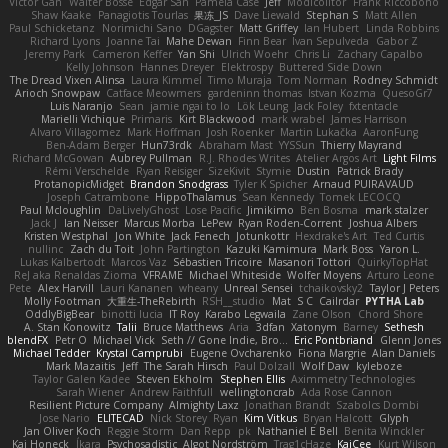
Victor Gan
Walter Bosse
Edgar San
Pamela Case
Jeff
Modicolitor
Frank Riccobono
Shaw Kaake
Panagiotis Tourlas
果冻_JS
Dave Liewald
Stephan S
Matt Allen
Paul Schicketanz
Norimichi Sano
DGagster
Matt Griffey
Ian Hubert
Linda Robbins
Richard Lyons
Joanne Tai
Mahe Dewan
Finn Bear
Ivan Sepulveda
Gabor Z
Jeremy Park
Cameron Keffer
Yan Shi
Ulrich Woehr
Chris Li
Zachary Capalbo
Kelly Johnson
Hannes Dreyer
Elektrospy
Buttered Side Down
The Dread Vixen Alinsa
Laura Kimmel
Timo Muraja
Tom Norman
Rodney Schmidt
Arioch Snowpaw
Catface Meowmers
gardeninn thomas
Istvan Kozma
QuesoGr7
Luis Naranjo
Sean
jamie ngai to lo
Lök Leung
Jack Foley
fxtentacle
Marielli Vichique
Primaris
Kirt Blackwood
mark wrabel
James Harrison
Alvaro Villagomez
Mark Hoffman
Josh Roenker
Martin Lukačka
AaronFung
Ben-Adam Berger
Hun73rdk
Abraham Mast
YYSSun
Thierry Mayrand
Richard McGowan
Aubrey Pullman
R.J. Rhodes Writes
Atelier Argos Art
Light Films
Rémi Verschelde
Ryan Reisiger
SizeKivit
Stymie
Dustin
Patrick Brady
ProtanopicMidget
Brandon Snodgrass
Tyler K Spicher
Arnaud PUIRAVAUD
Joseph Catrambone
HippoThalamus
Sean Kennedy
Tomek LECOCQ
Paul Mcloughlin
DaLivelyGhost
Lose Pacific
Jimikimo
Ben Bosma
mark stalzer
Jack J
Ian Neisser
Marcus Morba
LePew
Ryan Roden-Corrent
Joshua Albers
Kristen Westphal
Jon White
Jack Fenech
Jotunkottr
Hexdrake's Art
Ted Curtis
nullinc
Zach du Toit
John Partington
Kazuki Kamimura
Mark Boss
Yaron L.
Lukas Kalbertodt
Marcos Vaz
Sébastien Tricoire
Masanori Tottori
QuirkyTopHat
ReJ aka Renaldas Zioma
VFRAME
Michael Whiteside
Wolfer Moyens
Arturo Leone
Pete
Alex Harvill
Lauri Kananen
wheany
Unreal Sensei
tchaikovsky2
Taylor J Peters
Molly Footman
大重生-TheRebirth
RSH__studio
Mat
S C
Cailrdar
PYTHA Lab
OddlyBigBear
binotti lucia
IT Roy
Karabo Legwaila
Zane Olson
Chord Shore
A. Stan Konowitz
Talii
Bruce Matthews
Aria
3dfan
Xatonym
Barney
Sethesh
blendFX
Petr O
Michael Vick
Seth // Gone Indie, Bro...
Eric Pontbriand
Glenn Jones
Michael Tedder
Krystal Camprubi
Eugene Ovcharenko
Fiona Margrie
Alan Daniels
Mark Mazaitis
Jeff
The Sarah Hirsch
Paul Dolzall
Wolf Daw
kyleboze
Taylor Galen Kadee
Steven Ekholm
Stephen Ellis
Aximmetry Technologies
Sarah Wiener
Andrew Faithfull
wellingtoncrab
Ada Rose Cannon
Resilient Picture Company
Almighty Laxz
Jonathan Brandt
Szabolcs Dombi
Jose Nario
ELITECAD
Nick Storey
Ryan
Kim Vitkus
Bryan Halcott
Glyph
Jan Oliver Koch
Reggie Storm
Dan Repp
pk
Nathaniel E Bell
Benita Winckler
Kai Honeck
Íkara
Psychosadistic
Algot Nordström
Trag1cHaze
KaiCee
Kurt Wilson