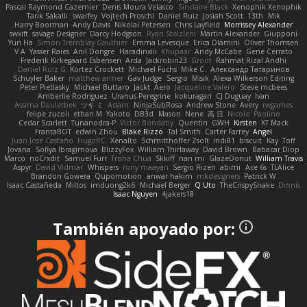
Pascal Raymond Cazemier
Denis Moura Velasco
Sinclaire Black
Xenophik Xenophik
Tarik Sakalli
swarfey
Vojtech Proschl
Daniel Ruiz
Josiah Scott
13th
Mik
Harry Boorman
Andy Davis
Nikolai Petersen
Chris Layfield
Morrissey Alexander
swxift
savage Designer
Darcy Hodgson
Ryan Stelzleni
Martin Alexander
Giupponi
Yun Ha
Simon Tremblay Gauthier
Emma Levesque
Erica Dlamini
Oliver Thomsen
V A
Yasser Raies
Anil Dongre
Haradinxiii
Khupaar
Andy McCabe
Gene Cerrato
Frederik Kirkegaard Esbensen
Arda
Jackrobin23
Groot
Rahmat Rizal Andhi
Daniel Ruiz G
Kortez Crockett
Michael Fuchs
Mike C.
Александр Татаринов
Schuyler Baker
matthew armer
Gav Judge
Sergio
Misik
Alexa Wilkerson Editing
Peter Pietlasky
Michael Buttaro
Jackt
Aero
Jacqueline Valero
Steve mcbees
Amberlie Rodriguez
Uranus Peregrine
kokuragari
CJ Duguay
Ivan
Assima Dauletbek
ツキ ミ
Adam
NinjaSubRosa
Andrew Stone
Avery
rwgames
felipe zucoli
ethan M
Yakoto
DB3d
Mason
Nene
高 日
Nicolo' Paolino
Cedar Scarlett
Tunanodra-P
Victor Bondatiy
Quentin
GWH
Kirsten
KT Mack
FrantaBOT
edwin Zhou
Blake Rizzo
Tal Smith
Carter Farrey
Angel
Juan José Castaño
HugoRC
Xenalto
Schmitthoffer Zsolt
indi81
biscuit
Kay
Toff
Jovana
Sofiya Ibragimova
BlizzyFox
William Thirlaway
David Brown
Babacar Diop
Marco
noCrxdit
Samuel Furr
Trisha Chua
Skkiff
nan mi
GlazeDonut
William Travis
Aspyr
David Vidmar
Whispers
rony maayan
Sergio Rizen
abimi
Ace 6s
TLAlice
Brandon Gowera
Qupomotion
anwar hakim
mkdesigners
Patrick W
Isaac Castañeda
Miltos
imduong2k6
Michael Berger
Q Uto
TheCrispySnake
Dionis
Isaac Nguyen
4jakers18
También apoyado por: