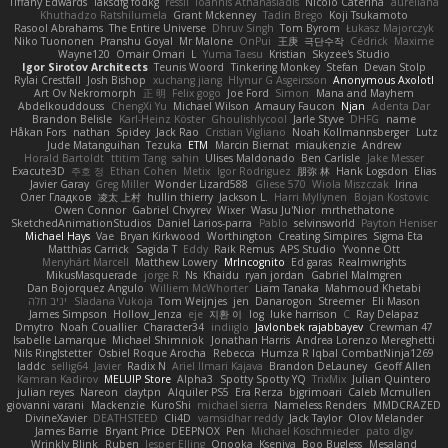
Tiffany Edwards
iaksdfg fodkg
ressii
Ioannis Athanasiadis
Nicolò Caterina
aureliana
Khuthadzo Ratshilumela
Grant Mckenney
Tadin Brego
Koji Tsukamoto
Rasool Abrahams
The Entire Universe
Dhruv Singh
Tom Byrom
Łukasz Majorczyk
Niko Tuononen
Pranshu Goyal
Mr Malone
OnPui
王庚
극단수작
Cédrick
Maxime
Wayne120
Omair Omari
L
Yuma Taesu
Kristian
Skyzee's Studio
Igor Sirotov Architects
Teunis Woord
Tinkering Monkey
Stefan
Devan Stolp
Rylai Crestfall
Josh Bishop
xuchang jiang
Hlynur G Asgeirsson
Anonymous Axolotl
Art Ov Nekromorph
正 明
Felix gogo
Joe Ford
Simon
Mana and Mayhem
Abdelkouddouss
ChengXi Yu
Michael Wilson
Amaury Faucon
Njan
Adenta Dar
Brandon Belisle
Karl-Heinz Köster
Ghoulishlycool
Jarle Styve
DHFG
name
Håkan Fors
nathan
Spidey
Jack Rao
Cristian Vigliano
Noah Kollmannsberger
Lutz
Jude Matanguihan
Tezuka
ETM
Marcin Biernat
miaukenzie
Andrew
Horald Bartoldt
ttitim Tang
sahin
Ulises Maldonado
Ben Carlisle
Jake Messer
Exacute3D
주호 정
Ethan Cohen
Metix
Igor Rodriguez
朋弥 林
Hank Logsdon
Elias
Javier Garay
Greg Miller
Wonder Lizard588
Gliese 570
Wiola Miszczak
Irina
Олег Гладков
凌太 上村
hullin thierry
Jackson L.
Harri Myllynen
Bojan Kostovic
Owen Connor
Gabriel Chvyrev
Wixer
Wasu Ju'Nior
mrthethatone
SketchedAnimationStudios
Daniel Larios-parra
Pablo
selvinsworld
Payton Heniser
Michael Hays
Vae
Bryan Kirkwood
Worthington
Creating Simpires
Sigma Eta
Matthias Carrick
Sagida T
Eddy
Raik Remus
APS Studio
Yvonne Ott
Menyhárt Marcell
Matthew Lowery
MrIncognito
Ed garas
Realmwrights
MikusMasquerade
jorge R
Ns
Khaidu
ryan jordan
Gabriel Malmgren
Dan Bojorquez Angulo
Williem McWhorter
Liam Tanaka
Mahmoud Khetabi
יניב חלה
Sladana Vukoja
Tom Weijnjes
jen
Danarogon
Streemer
Eli Mason
James Simpson
Hollow_Jenza
eje
지환 이
log
luke harrison
C
Ray Delapaz
Dmytro
Noah Couallier
Character34
indiiglo
Javlonbek rajabbayev
Crewman 47
Isabelle Lamarque
Michael Shimniok
Jonathan Harris
Andrea Lorenzo Mereghetti
Nils Ringlstetter
Osbiel Roque Arocha
Rebecca
Humza R Iqbal CombatNinja1269
laddc
sellig64
Javier
Radix N
Ariel Ilmari Kajava
Brandon DeLauney
Geoff Allen
Kamran Kadirov
MELUIP Store
Alpha3
Spotty Spotty YQ
TrixMix
Julian Quintero
julian reyes
Nareon
claytpn
Alquiler PS5
Era Rerza
bjgrimoari
Caleb Mcmullen
giovanni varani
Mackenzie
KuroShi
michael sierra
Nameless Renders
MMDCRAZED
DivineXavier
DEATHSTEED
Cli4D
vamsidhar reddy
Jack Taylor
Olov Melander
James Barrie
Bryant Price
DEEPNOX
Pen
Michael Koschmieder
pato dlgv
Wrinkly Blink
Ruben
Jesper Elling
Onooka
Kseniya
Boo Bugless
Mesaland