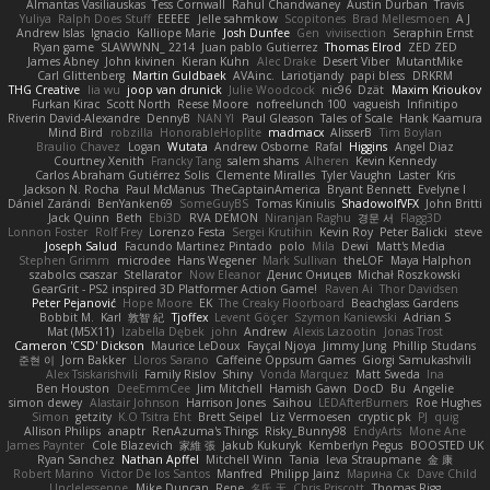
Almantas Vasiliauskas
Tess Cornwall
Rahul Chandwaney
Austin Durban
Travis
Yuliya
Ralph Does Stuff
EEEEE
Jelle sahmkow
Scopitones
Brad Mellesmoen
A J
Andrew Islas
Ignacio
Kalliope Marie
Josh Dunfee
Gen
viviisection
Seraphin Ernst
Ryan game
SLAWWNN_ 2214
Juan pablo Gutierrez
Thomas Elrod
ZED ZED
James Abney
John kivinen
Kieran Kuhn
Alec Drake
Desert Viber
MutantMike
Carl Glittenberg
Martin Guldbaek
AVAinc.
Lariotjandy
papi bless
DRKRM
THG Creative
lia wu
joop van drunick
Julie Woodcock
nic96
Dzät
Maxim Krioukov
Furkan Kirac
Scott North
Reese Moore
nofreelunch 100
vagueish
Infinitipo
Riverin David-Alexandre
DennyB
NAN YI
Paul Gleason
Tales of Scale
Hank Kaamura
Mind Bird
robzilla
HonorableHoplite
madmacx
AlisserB
Tim Boylan
Braulio Chavez
Logan
Wutata
Andrew Osborne
Rafal
Higgins
Angel Diaz
Courtney Xenith
Francky Tang
salem shams
Alheren
Kevin Kennedy
Carlos Abraham Gutiérrez Solis
Clemente Miralles
Tyler Vaughn
Laster
Kris
Jackson N. Rocha
Paul McManus
TheCaptainAmerica
Bryant Bennett
Evelyne I
Dániel Zarándi
BenYanken69
SomeGuyBS
Tomas Kiniulis
ShadowolfVFX
John Britti
Jack Quinn
Beth
Ebi3D
RVA DEMON
Niranjan Raghu
경문 서
Flagg3D
Lonnon Foster
Rolf Frey
Lorenzo Festa
Sergei Krutihin
Kevin Roy
Peter Balicki
steve
Joseph Salud
Facundo Martinez Pintado
polo
Mila
Dewi
Matt's Media
Stephen Grimm
microdee
Hans Wegener
Mark Sullivan
theLOF
Maya Halphon
szabolcs csaszar
Stellarator
Now Eleanor
Денис Оницев
Michał Roszkowski
GearGrit - PS2 inspired 3D Platformer Action Game!
Raven Ai
Thor Davidsen
Peter Pejanović
Hope Moore
EK
The Creaky Floorboard
Beachglass Gardens
Bobbit M.
Karl
敦智 紀
Tjoffex
Levent Göçer
Szymon Kaniewski
Adrian S
Mat (M5X11)
Izabella Dębek
john
Andrew
Alexis Lazootin
Jonas Trost
Cameron 'CSD' Dickson
Maurice LeDoux
Fayçal Njoya
Jimmy Jung
Phillip Studans
준현 이
Jorn Bakker
Lloros Sarano
Caffeine Oppsum Games
Giorgi Samukashvili
Alex Tsiskarishvili
Family Rislov
Shiny
Vonda Marquez
Matt Sweda
Ina
Ben Houston
DeeEmmCee
Jim Mitchell
Hamish Gawn
DocD
Bu
Angelie
simon dewey
Alastair Johnson
Harrison Jones
Saihou
LEDAfterBurners
Roe Hughes
Simon
getzity
K.O Tsitra Eht
Brett Seipel
Liz Vermoesen
cryptic pk
PJ
quig
Allison Philips
anaptr
RenAzuma's Things
Risky_Bunny98
EndyArts
Mone Ane
James Paynter
Cole Blazevich
家維 張
Jakub Kukuryk
Kemberlyn Pegus
BOOSTED UK
Ryan Sanchez
Nathan Apffel
Mitchell Winn
Tania
Ieva Straupmane
金 康
Robert Marino
Victor De los Santos
Manfred
Philipp Jainz
Марина Ск
Dave Child
UncleJesseppe
Mike Duncan
Rene
名氏 无
Chris Priscott
Thomas Rigg