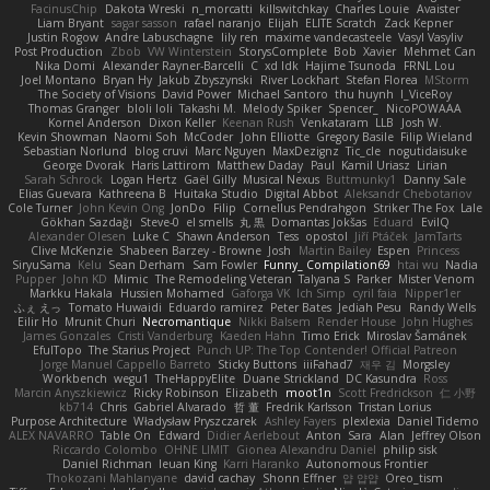
FacinusChip
Dakota Wreski
n_morcatti
killswitchkay
Charles Louie
Avaister
Liam Bryant
sagar sasson
rafael naranjo
Elijah
ELITE Scratch
Zack Kepner
Justin Rogow
Andre Labuschagne
lily ren
maxime vandecasteele
Vasyl Vasyliv
Post Production
Zbob
VW Winterstein
StorysComplete
Bob
Xavier
Mehmet Can
Nika Domi
Alexander Rayner-Barcelli
C
xd Idk
Hajime Tsunoda
FRNL Lou
Joel Montano
Bryan Hy
Jakub Zbyszynski
River Lockhart
Stefan Florea
MStorm
The Society of Visions
David Power
Michael Santoro
thu huynh
I_ViceRoy
Thomas Granger
bloli loli
Takashi M.
Melody Spiker
Spencer_
NicoPOWAAA
Kornel Anderson
Dixon Keller
Keenan Rush
Venkataram
LLB
Josh W.
Kevin Showman
Naomi Soh
McCoder
John Elliotte
Gregory Basile
Filip Wieland
Sebastian Norlund
blog cruvi
Marc Nguyen
MaxDezignz
Tic_cle
nogutidaisuke
George Dvorak
Haris Lattirom
Matthew Daday
Paul
Kamil Uriasz
Lirian
Sarah Schrock
Logan Hertz
Gaël Gilly
Musical Nexus
Buttmunky1
Danny Sale
Elias Guevara
Kathreena B
Huitaka Studio
Digital Abbot
Aleksandr Chebotariov
Cole Turner
John Kevin Ong
JonDo
Filip
Cornellus Pendrahgon
Striker The Fox
Lale
Gökhan Sazdağı
Steve-0
el smells
丸 黒
Domantas Jokšas
Eduard
EvilQ
Alexander Olesen
Luke C
Shawn Anderson
Tess
opostol
Jiří Ptáček
JamTarts
Clive McKenzie
Shabeen Barzey - Browne
Josh
Martin Bailey
Espen
Princess
SiryuSama
Kelu
Sean Derham
Sam Fowler
Funny_ Compilation69
htai wu
Nadia
Pupper
John KD
Mimic
The Remodeling Veteran
Talyana S
Parker
Mister Venom
Markku Hakala
Hussien Mohamed
Gaforga VK
Ich Simp
cyril faia
Nipper1er
ふぇ えっ
Tomato Huwaidi
Eduardo ramirez
Peter Bates
Jediah Pesu
Randy Wells
Eilir Ho
Mrunit Churi
Necromantique
Nikki Balsem
Render House
John Hughes
James Gonzales
Cristi Vanderburg
Kaeden Hahn
Timo Erick
Miroslav Šamánek
EfulTopo
The Starius Project
Punch UP: The Top Contender! Official Patreon
Jorge Manuel Cappello Barreto
Sticky Buttons
iiiFahad7
재우 김
Morgsley
Workbench
wegu1
TheHappyElite
Duane Strickland
DC Kasundra
Ross
Marcin Anyszkiewicz
Ricky Robinson
Elizabeth
moot1n
Scott Fredrickson
仁 小野
kb714
Chris
Gabriel Alvarado
哲 董
Fredrik Karlsson
Tristan Lorius
Purpose Architecture
Władysław Pryszczarek
Ashley Fayers
plexlexia
Daniel Tidemo
ALEX NAVARRO
Table On
Edward
Didier Aerlebout
Anton
Sara
Alan
Jeffrey Olson
Riccardo Colombo
OHNE LIMIT
Gionea Alexandru Daniel
philip sisk
Daniel Richman
Ieuan King
Karri Haranko
Autonomous Frontier
Thokozani Mahlanyane
david cachay
Shonn Effner
얍 얍얍
Oreo_tism