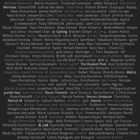
Michael Witmann
Marco Vizcaino
Christoph Letmaier
LaMar Sharpe Jr
Gbromios
Minmax
Daniel1060
Joshua Van-Male
Steve Mitas
Robert Billard
Scopique
Repsaj
Mark Richardson
James Stafford
Jim Rodney
Len Govednik
Cédric Le van
Nate Borsch
alessandro Citro
Osamu Abe
vera usselman
Orly R
Jimmie Floyd
Jake Aust
Scott Peters
mytrixx
dave garcia
Gaëlle Robardet-Nicolas
wymo
Zoidrawzaton
Toby SWANSON
Jaime Jasso
Liam Cox
Joshua Bramer
Mucai 'Daduska'
Paul Henderson
Nisse Axman
Peter Križan Jr.
WidowMakes
Harper
Joe Lihou
michael Chan
Jo Gylling
Braiden Dolph
たこーん
Austin Pierce
Willem Hörter
Valery
Maxence Vinot
Lev K
Woozle
Ackley
Tanya Krzywinska
Gorto
sebastian heredia
Villem
Milina Papadopoulos
SamBean
Sebastian Williams
igorrr
Daniel P
Nicole Manson
Jan Tellethon
Ben Casey
Max Cukrowski
Elvis Germano
CharlesD
Pomakenel
Ryder
Renart-Patreon
Kazo Kazo
Chuck CG
antonio palacios puertas
jack manzi
Bertinger
k
Tom Kayakson
GP
Christian Schau
Hristo Nikolov
将太郎 山田
kyomawolf
Rico Kanthatham
Marcus
ThatDude69
Edward Greenberg
Scruffy Wolf
Irwin Jomar
曜萌 石
Stephen Griffith
Pascal Bureau
Samuel Avraham
Steve Cypert
The Rusted Pixel
Alex Söderström
MoE MoW
Autumn Grace
Leonardo Grosso
Alexander Williams
KerriTheWriter
alejandro chavez herrera
V
ramandeep kaur
Rafael Oliveira
Wendy Morris
Matze
Kelley Womble
Nicolas Ocheda
Kiba
Crunchy Numbers
El/Ellie/Eleanor
Sean Humphrey
Franco
Malik
LotionZulu
Punchersize
Neil Rowe
Nicolas
Genevieve Dumas
rich
cav528
Troy Lutz
ahrotahn
Sethu Nguna
Maciej Krzyszkowski
Jonathan Mullen
Reid Ellis
Robert Jefferson
Philippe Authier
yunlai hao
Juan Fonseca
Paulo Trecenti
Karol Droszcz
Fancy Flannel
J Chris Druce
BraanFlakes08
Cut and Ripped
Patrick Perkins
Simon Lindauer
Chris Arko
Patrick M
Didadi Le
Callum Walton
etudenc
zylo
Daniel
Artem Zhuzhlikov
Sam Gao
Womp
Francois Lord
AirSickLowLander
Guillermo
Henrik Lindqvist
Village's hope Miniatures
Spark Lab
Seamus
La Monk
Kitsun3
Sabrina Yeong
Barbara Hanusiak
Mitch Landers
Richard
Haan
Pressman505
Katelynn Parsec
Jacob Duhon
포로루
Deborah
84d93r
Ryszard Abdul
Michael Zahn
Diego Bermudez
Raw Magic
Kelly Tomlinson | Vision Space
VuD
Jaii Orozco
Kimberly Hutchinson
貴 山崎
Ayomide Awe
Sicong Ouyang
bjakbjak
Davide Medici
Padraic McQuarrie
david james
Toriten57
Ginsnile Allen
Moritz Cremer
Made by Miri
Tobias Jensby
Robert Bergman
martin
NebularStreams
Charles Chen
Anxiety Opossum
Carlos Esplugues
Jim Kneuper
sebastian botero