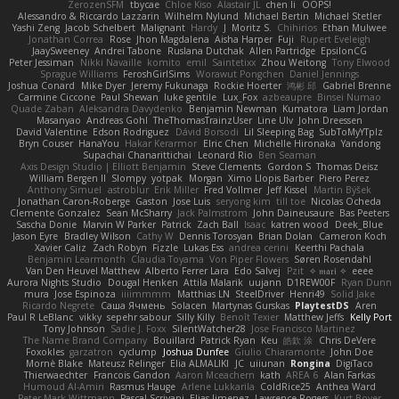
ZerozenSFM
tbycae
Chloe Kiso
Alastair JL
chen li
OOPS!
Alessandro & Riccardo Lazzarin
Wilhelm Nylund
Michael Bertin
Michael Stetler
Yashi Zeng
Jacob Schelbert
Malignant
Hardy
J
Moritz S.
Chihirios
Ethan Mulwee
Jonathan Correa
Rose
Jhon Magdalena
Aisha Harper
Fuji
Rupert Eveleigh
JaaySweeney
Andrei Tabone
Ruslana Dutchak
Allen Partridge
EpsilonCG
Peter Jessiman
Nikki Navaille
komito
emil
Saintetixx
Zhou Weitong
Tony Elwood
Sprague Williams
FeroshGirlSims
Worawut Pongchen
Daniel Jennings
Joshua Conard
Mike Dyer
Jeremy Fukunaga
Rockie Hoerter
鸿彬 邱
Gabriel Brenne
Carmine Ciccone
Paul Shewan
luke gentile
Lux_Fox
azbeaupre
Binsei Numao
Quade Zaban
Aleksandra Davydenko
Benjamin Newman
Kumatora
Liam Jordan
Masanyao
Andreas Gohl
TheThomasTrainzUser
Line Ulv
John Dreessen
David Valentine
Edson Rodriguez
Dávid Borsodi
Lil Sleeping Bag
SubToMyYTplz
Bryn Couser
HanaYou
Hakar Kerarmor
Elric Chen
Michelle Hironaka
Yandong
Supachai Chanarittichai
Leonard Rio
Ben Seaman
Axis Design Studio | Elliott Benjamin
Steve Clements
Gordon S
Thomas Deisz
William Bergen II
Slompy
yotpak
Morgan
Ximo Llopis Barber
Piero Perez
Anthony Simuel
astroblur
Erik Miller
Fred Vollmer
Jeff Kissel
Martin Býšek
Jonathan Caron-Roberge
Gaston
Jose Luis
seryong kim
till toe
Nicolas Ocheda
Clemente Gonzalez
Sean McSharry
Jack Palmstrom
John Daineusaure
Bas Peeters
Sascha Donie
Marvin W Parker
Patrick
Zach Ball
Isaac
katren wood
Deek_Blue
Jason Eyre
Bradley Wilson
Cathy W
Dennis Torosyan
Brian Dolan
Cameron Koch
Xavier Caliz
Zach Robyn
Fizzle
Lukas Ess
andrea cerini
Keerthi Pachala
Benjamin Learmonth
Claudia Toyama
Von Piper Flowers
Søren Rosendahl
Van Den Heuvel Matthew
Alberto Ferrer Lara
Edo Salvej
Pzit
✧ 𝔪𝔞𝔯𝔦 ✧
eeee
Aurora Nights Studio
Dougal Henken
Attila Malarik
uujann
D1REW00F
Ryan Dunn
mura
Jose Espinoza
iiiimmmm
Matthias LN
SteelDriver
Henri49
Solid Jake
Ricardo Negrete
Саша Ячмень
Solacen
Martynas Gurskas
PlaytestDS
Aren
Paul R LeBlanc
vikky
sepehr sabour
Silly Killy
Benoît Texier
Matthew Jeffs
Kelly Port
Tony Johnson
Sadie J. Foxx
SilentWatcher28
Jose Francisco Martinez
The Name Brand Company
Bouillard
Patrick Ryan
Keu
皓欽 涂
Chris DeVere
Foxokles
garzatron
cyclump
Joshua Dunfee
Giulio Chiaramonte
John Doe
Mornè Blake
Mateusz Relinger
Elia ALMALIKI
JC
uiiunan
Rongina
DigiTaco
Thierwaechter
Francois Gandon
Aaron Mceachern
kath
AREA 6
Alan Farkas
Humoud Al-Amiri
Rasmus Hauge
Arlene Lukkarila
ColdRice25
Anthea Ward
Peter Mark Wittmann
Pascal Scrivani
Elias Jimenez
Lawrence Rogers
Kurt Boyer