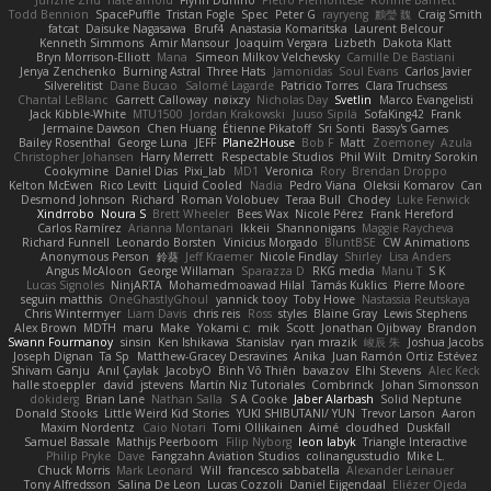
Junzhe Zhu
nate arnold
Flynn Duniho
Pietro Piemontese
Ronnie Barnett
Todd Bennion
SpacePuffle
Tristan Fogle
Spec
Peter G
rayryeng
鸝瑩 魏
Craig Smith
fatcat
Daisuke Nagasawa
Bruf4
Anastasia Komaritska
Laurent Belcour
Kenneth Simmons
Amir Mansour
Joaquim Vergara
Lizbeth
Dakota Klatt
Bryn Morrison-Elliott
Mana
Simeon Milkov Velchevsky
Camille De Bastiani
Jenya Zenchenko
Burning Astral
Three Hats
Jamonidas
Soul Evans
Carlos Javier
Silverelitist
Dane Bucao
Salomé Lagarde
Patricio Torres
Clara Truchsess
Chantal LeBlanc
Garrett Calloway
nøixzy
Nicholas Day
Svetlin
Marco Evangelisti
Jack Kibble-White
MTU1500
Jordan Krakowski
Juuso Sipilä
SofaKing42
Frank
Jermaine Dawson
Chen Huang
Étienne Pikatoff
Sri Sonti
Bassy's Games
Bailey Rosenthal
George Luna
JEFF
Plane2House
Bob F
Matt
Zoemoney
Azula
Christopher Johansen
Harry Merrett
Respectable Studios
Phil Wilt
Dmitry Sorokin
Cookymine
Daniel Dias
Pixi_lab
MD1
Veronica
Rory
Brendan Droppo
Kelton McEwen
Rico Levitt
Liquid Cooled
Nadia
Pedro Viana
Oleksii Komarov
Can
Desmond Johnson
Richard
Roman Volobuev
Teraa Bull
Chodey
Luke Fenwick
Xindrrobo
Noura S
Brett Wheeler
Bees Wax
Nicole Pérez
Frank Hereford
Carlos Ramírez
Arianna Montanari
Ikkeii
Shannonigans
Maggie Raycheva
Richard Funnell
Leonardo Borsten
Vinicius Morgado
BluntBSE
CW Animations
Anonymous Person
鈴葵
Jeff Kraemer
Nicole Findlay
Shirley
Lisa Anders
Angus McAloon
George Willaman
Sparazza D
RKG media
Manu T
S K
Lucas Signoles
NinjARTA
Mohamedmoawad Hilal
Tamás Kuklics
Pierre Moore
seguin matthis
OneGhastlyGhoul
yannick tooy
Toby Howe
Nastassia Reutskaya
Chris Wintermyer
Liam Davis
chris reis
Ross
styles
Blaine Gray
Lewis Stephens
Alex Brown
MDTH
maru
Make
Yokami c:
mik
Scott
Jonathan Ojibway
Brandon
Swann Fourmanoy
sinsin
Ken Ishikawa
Stanislav
ryan mrazik
峻辰 朱
Joshua Jacobs
Joseph Dignan
Ta Sp
Matthew-Gracey Desravines
Anika
Juan Ramón Ortiz Estévez
Shivam Ganju
Anıl Çaylak
JacobyO
Bình Võ Thiên
bavazov
Elhi Stevens
Alec Keck
halle stoeppler
david
jstevens
Martín Niz Tutoriales
Combrinck
Johan Simonsson
dokiderg
Brian Lane
Nathan Salla
S A Cooke
Jaber Alarbash
Solid Neptune
Donald Stooks
Little Weird Kid Stories
YUKI SHIBUTANI/ YUN
Trevor Larson
Aaron
Maxim Nordentz
Caio Notari
Tomi Ollikainen
Aimé
cloudhed
Duskfall
Samuel Bassale
Mathijs Peerboom
Filip Nyborg
leon labyk
Triangle Interactive
Philip Pryke
Dave
Fangzahn Aviation Studios
colinangusstudio
Mike L.
Chuck Morris
Mark Leonard
Will
francesco sabbatella
Alexander Leinauer
Tony Alfredsson
Salina De Leon
Lucas Cozzoli
Daniel Eijgendaal
Eliézer Ojeda