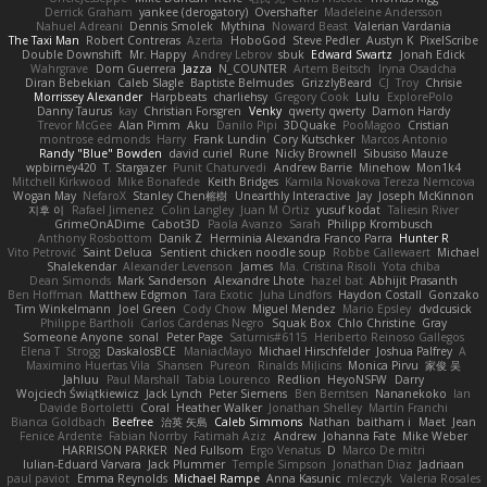
Derrick Graham
yankee (derogatory)
Overshafter
Madeleine Andersson
Nahuel Adreani
Dennis Smolek
Mythina
Noward Beast
Valerian Vardania
The Taxi Man
Robert Contreras
Azerta
HoboGod
Steve Pedler
Austyn K
PixelScribe
Double Downshift
Mr. Happy
Andrey Lebrov
sbuk
Edward Swartz
Jonah Edick
Wahrgrave
Dom Guerrera
Jazza
N_COUNTER
Artem Beitsch
Iryna Osadcha
Diran Bebekian
Caleb Slagle
Baptiste Belmudes
GrizzlyBeard
CJ
Troy
Chrisie
Morrissey Alexander
Harpbeats
charliehsy
Gregory Cook
Lulu
ExplorePolo
Danny Taurus
kay
Christian Forsgren
Venky
qwerty qwerty
Damon Hardy
Trevor McGee
Alan Pimm
Aku
Danilo Pipi
3DQuake
PooMagoo
Cristian
montrose edmonds
Harry
Frank Lundin
Cory Kutschker
Marcos Antonio
Randy "Blue" Bowden
david curiel
Rune
Nicky Brownell
Sibusiso Mauze
wpbirney420
T. Stargazer
Punit Chaturvedi
Andrew Barrie
Minehow
Mon1k4
Mitchell Kirkwood
Mike Bonafede
Keith Bridges
Kamila Novakova Tereza Nemcova
Wogan May
NefaroX
Stanley Chen榕樹
Unearthly Interactive
Jay
Joseph McKinnon
지후 이
Rafael Jimenez
Colin Langley
Juan M Ortiz
yusuf kodat
Taliesin River
GrimeOnADime
Cabot3D
Paola Avanzo
Sarah
Philipp Krombusch
Anthony Rosbottom
Danik Z
Herminia Alexandra Franco Parra
Hunter R
Vito Petrović
Saint Deluca
Sentient chicken noodle soup
Robbe Callewaert
Michael
Shalekendar
Alexander Levenson
James
Ma. Cristina Risoli
Yota chiba
Dean Simonds
Mark Sanderson
Alexandre Lhote
hazel bat
Abhijit Prasanth
Ben Hoffman
Matthew Edgmon
Tara Exotic
Juha Lindfors
Haydon Costall
Gonzako
Tim Winkelmann
Joel Green
Cody Chow
Miguel Mendez
Mario Epsley
dvdcusick
Philippe Bartholi
Carlos Cardenas Negro
Squak Box
Chlo Christine
Gray
Someone Anyone
sonal
Peter Page
Saturnis#6115
Heriberto Reinoso Gallegos
Elena T
Strogg
DaskalosBCE
ManiacMayo
Michael Hirschfelder
Joshua Palfrey
A
Maximino Huertas Vila
Shansen
Pureon
Rinalds Miļicins
Monica Pirvu
家俊 吴
Jahluu
Paul Marshall
Tabia Lourenco
Redlion
HeyoNSFW
Darry
Wojciech Świątkiewicz
Jack Lynch
Peter Siemens
Ben Berntsen
Nananekoko
Ian
Davide Bortoletti
Coral
Heather Walker
Jonathan Shelley
Martín Franchi
Bianca Goldbach
Beefree
治英 矢島
Caleb Simmons
Nathan
baitham i
Maet
Jean
Fenice Ardente
Fabian Norrby
Fatimah Aziz
Andrew
Johanna Fate
Mike Weber
HARRISON PARKER
Ned Fullsom
Ergo Venatus
D
Marco De mitri
Iulian-Eduard Varvara
Jack Plummer
Temple Simpson
Jonathan Diaz
Jadriaan
paul paviot
Emma Reynolds
Michael Rampe
Anna Kasunic
mleczyk
Valeria Rosales