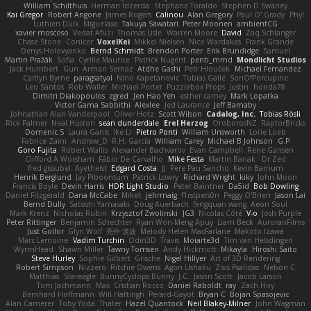
William Schilthuis
Herman Idzerda
Stephane Toraldo
Stephen D Swaney
Kai Gregor
Robert Angone
James Rogers
Calinou
Alan Gregory
Paul O' Grady
Phyl
Luthien Dulk
Miguelaxa
Takuya Sawatari
Peter Moonen
ambientCG
xavier moscoso
Vedat Afuzi
Thomas Lisle
Warren Moore
David
Zaq Schlanger
Chase Stone
Conicer
VoxelKei
Mikkel Nielsen
Nico Wardakas
Frank Grande
Denys Holovyanko
Bernd Schmidt
Brendon Porter
Erik Brundidge
Samuel
Martin Pražák
Sofia
Cyrille Maurice
Patrick Nugent
penti_mmd
Mondlicht Studios
Jack Humbert
Gun
Arman Sernaz
Atdhe Gashi
Petr Hloušek
Michael Fernandez
Caitlyn Byrne
paragsatyal
Nino Kapetanovic
Tobias Gallé
SonOfPorcupine
Leo Santos
Rob Waller
Michael Porter
Puzzlebox Props
Justin
honda78
Dimitri Diakopoulos
zgred
Jen Hao Yeh
esther carney
Mark Lopatka
Victor Gama Sabbithi
Alexlee
Jed Laurance
Jeff Barnaby
Johnathan Alan Vanderpool
Oliver Hotz
Scott Wilson
Cadalog, Inc.
Tobias Rösli
Rick Palmer
Neal Huston
sean dunderdale
Erel Herzog
OroborosNZ
RaptorBricks
Domenic S
Laura Ganis
Ike Li
Pietro Ponti
William Unsworth
Lorie Loeb
Fabrice Zaini
Andrew_D
R.H. García
William Carey
Michael B Johnson
G.P
Goro Fujita
Robert Wallis
Alexander Bachvarov
Evan Campbell
Rene Gansen
Clifford A Worsham
Fábio De Carvalho
Mike Festa
Martin Banak - Dr Zed
fred gissubel
Ayetheist
Edgard Costa
JJ
Pere Pau Sancho
Kevin Barnum
Henrik Berglund
Jay Piboontum
Patrick Lowry
Richard Wright
kiky
John Moon
Francis Boyle
Devin Harris
HDR Light Studio
Peter Baintner
Da5id
Bob Dowling
Daniel Fitzgerald
Dana McCabe
Miket
jehrmaig
f1rstpers0n
Peggy O'Brien
Jason Lai
Bernd Dully
Satoshi Yamasaki
Doug Auerbach
fengquan wang
Aeon Soul
Mark Krenz
Nicholas Rubin
Krzysztof Zwolinski
JG3
Nicolas Côté
V-o
Josh Purple
Peter Rittinger
Benjamin Schechter
Ryan Won-Meng Apuy
Liam Beck
AuroranFilms
Just Gollor
Glyn Wolf
亮作 淡波
Melody Helen MacFarlane
Makoto Izawa
Marc Lemoine
Vadim Turchin
Odin3D
Travis
Moiarte3d
Tim van Helsdingen
WyrmHead
Shawn Miller
Tawny Tomsen
Andy Hickmott
Mikayla
Hiroshi Saito
Steve Hurley
Sophie Gilbert
Grische
Nigel Hillyer
Art of 3D Rendering
Robert Simpson
Nizzero
Ritchie Owens
Agon Ushaku
Zisis Psalidas
Nelson C
Matthias
Stareagle
BunnyCyclops Bunny
J.C.
Jason Scott
Jacob Larson
Tom Jachmann
Max
Cristian Rocco
Daniel Raboldt
ray
Zach Hoy
Bernhard Hoffmann
Will Hattingh
Perard-Gayot
Bryan C
Bojan Spasojevic
Alan Camerer
Toby Yoda
Thater
Hazel Quantock
Neil Blakey-Milner
John Wagman