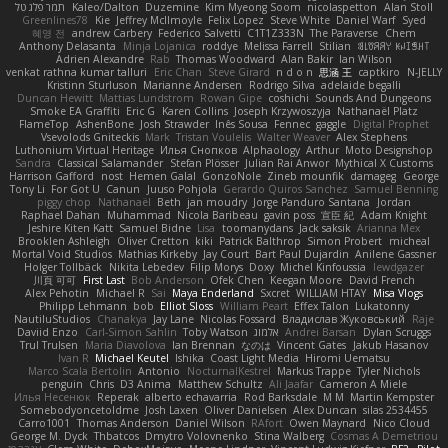
תמר פלג טל
Kaleo/Dalton
Duzemine
Kim Myeong Soom
nicolaspetton
Alan Stoll
Greenlines78
Kie
Jeffrey McIlmoyle
Felix Lopez
Steve White
Daniel Warf
Syed
혜영 전
andrew Carbery
Federico Salvetti
C1T1Z333N
The Paraverse
Chem
Anthony Delasanta
Minja Lojanica
roddye
Melissa Farrell
Stilian
ꌃ꒒ꀎꋪꋪꌩ ꀘꈤꀤꁅꃅ꓄
Adrien Alexandre
Rab
Thomas Woodward
Alan Bakir
Ian Wilson
venkat rathna kumar talluri
Eric Chan
Steve Girard
n d o n
思涵 王
captkiro
N-JELLY
Kristinn Sturluson
Marianne Andersen
Rodrigo Silva
adelaide begalli
Duncan Hewitt
Mattias Lundstrom
Rowan Gipe
coshichi
Sounds And Dungeons
Smoke EA Graffiti
Eric G
Karen Collins
Joseph Krzywoszyja
Nathanaël Platz
FlameTop
AshenBone
Josh Strawder
Inês Sousa
Fennec
gaggle
Digital Prophet
Vsevolods Gniteckis
Mark
Tristan Voulelis
Walter Weaver
Alex Stephens
Luthonium Virtual Heritage
Илья Снопков
Alphaology
Arthur
Moto Designshop
Sandra
Classical Salamander
Stefan Plösser
Julian Rai Anwor
Mythical X Customs
Harrison Gafford
nost
Hemen Galal
GonzoNole
Zineb mounfik
damageg
George
Tony Li
For Got U
Canun
Juuso Pohjola
Gerardo Quiros Sanchez
Samuel Benning
piggy chop
Nathanaël
Beth
jan moudry
Jorge Panduro Santana
Jordan
Raphael Dahan
Muhammad
Nicola Baribeau
gavin poss
宣臣 紀
Adam Knight
Jeshire Kiten Katt
Samuel Bidne
Lisa
toomanydans
Jack saksik
Arianna Mex
Brooklen Ashleigh
Oliver Cretton
kiki
Patrick Balthrop
Simon Probert
micheal
Mortal Void Studios
Mathias Kirkeby
Jay Court
Bart Paul Dujardin
Anilene Gassner
Holger Tollbäck
Nikita Lebedev
Filip Morys
Doxy
Michel Kinfoussia
lewdgazer
川頁 可可
First Last
Bob Anderson
Ofek Chen
Keegan Moore
David French
Alex Pehotin
Michael R
Sai
Maya Enderland
Sxcret
WILLIAM HTAY
Misa Vlogs
Philipp Lehmann
bob
Elliot Sloss
William Peart
Effex Talon
Lukatonny
NautiluStudios
Chanakya
Jay Lane
Nicolas Fossard
Владислав Жуковський
Raje
Daviid Enzo
Carl-Simon Sahlin
Toby Watson
אלמוג
Andrei Barsan
Dylan Scruggs
Trul Trulsen
Maria Diavolova
Ian Brennan
なのは
Vincent Gates
Jakub Hasanov
Ivan R
Michael Keutel
Ishika
Coast Light Media
Hiromi Uematsu
Marco Scala Bertolin
Antonio
NocturnalKestrel
Markus Trappe
Tyler Nichols
penguin
Chris
D3 Anima
Matthew Schultz
Ali Jaafar
Cameron A Miele
Илья Несенюк
Reperak
alberto echavarria
Rod Barksdale
M M
Martin Kempster
Somebodyoncetoldme
Josh Laxen
Oliver Danielsen
Alex Duncan
silas 2534455
Carro1001
Thomas Anderson
Daniel Wilson
RAfort
Owen Maynard
Nico Cloud
George M. Dyck
Thbatcos
Dmytro Volovnenko
Stina Walberg
Cosmas A Demetriou