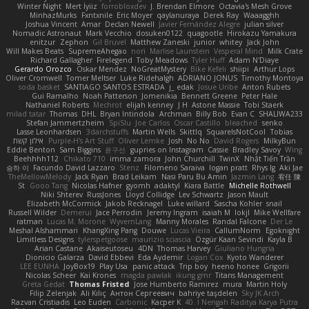
Winter Night
Mert İyiiz
forrobloxdev
J. Brendan Elmore
Octavia's Mesh Grove
MinhazMurks
Fxntxnile
Eric Moyer
qaylanuraya
Derek Ray
Waaagghh
Joshua Vincent
Amar
Declan Newell
Javier Fernández Alegre
julian silver
Nomadic Astronaut
Mark Vecchio
dosuken0122
quagootle
Hirokazu Yamakura
enitzur
Zephon
Gil Bruvel
Matthew Zaneski
junior
whitey
Jack John
Will Makes Beats
SupremeAhegao
nori
Marlise Launstein
Vesperal Mind
Milk Crate
Richard Gallagher
Firelegend
Toby Meadows
Tyler Huff
Adam N'Diaye
Gerardo Orozco
Oskar Mendez
NoGreatMystery
Bike Kefeli
shiipi
Arthur Lops
Oliver Cromwell
Tomer Meltser
Luke Ridehalgh
ADRIANO JONUS
Timothy Montoya
soda basket
SANTIAGO SANTOS ESTRADA
j_ edak
Josue Uribe
Anton Rubets
Gui Ramalho
Noah Patterson
Jomenikia
Bennett Greene
Peter Hale
Nathaniel Roberts
Mechrot
elijah kenney
J H
Astone Massie
Tobi Staerk
milad tatar
Thomas
DHL
Bryan Intindola
Archman
Billy Bob
Evan C
SHALIWA233
Stefan Jammertzheim
SpiSlu
Joe Carlos
Oscar Castillo
bleached
senko
Lasse Leonhardsen
3darchstuffs
Martin Wells
Skittlq
SquareIsNotCool
Tobias
אילון קשת
Purple-H's Art Stuff
Oliver Lemke
Josh
No No
David Rogers
MilkyBun
Eddie Benton
Sam Biggins
윤구선
gupries on Instagram
Cassie
Bradley Savoy
Wing
Beehhhh112
Chikato 710
imma zamora
John Churchill
TwinX
Nhật Tiến Trần
승하 이
Facundo David Lazzaro
Stenz
Filomeno Saraiva
logan pratt
Rhys lg
Aki Jae
TheMellowMelody
Jack Ryan
Brad Leikam
Nasi Paru Bu Amin
Jazmin Lang
宥任 陳
St
Gooo Tang
Nicolas Hafner
gyomh
adaktyl
Kiara Battle
Michelle Rothwell
Niki Shterev
RussJones
Lloyd Collidge
Lev Schwartz
Jason Mault
Elizabeth McCormick
Jakob Recknagel
Luke willard
Sascha Kohler
snail
Russell Wilder
Demerui
Jace Perrodin
Jeremy Ingram
isaiah M
lokjl
Mike Wellfare
ratman
Lucas M. Morone
WyvernLang
Manny Morales
Randal Falcone
Der Le
Meshal Alshammari
KhangXing Pang
Douwe
Lucas Vieira
CallumNorm
Egoknight
Limitless Designs
tylerspetgoose
maurizio sciascia
Özgür Kaan Sevindi
Kayla B
Arian Castane
Akaiseutoseu
4DN
Thomas Harvey
Giuliano Hungria
Dionicio Galarza
David Ebbevi
Eda Aydemir
Logan Cox
Kyoto Wanderer
LEE EUNHA
JoyBox19
Play Usa
panic attack
Trip boy
heeno honee
Grigorii
Nicolas Scheer
Kai Krones
magda pawlak
ikung gmr
Titans Management
Greta Gedat
Thomas Fristed
Jose Humberto Ramirez
mura
Martin Holy
Filip Zelenjak
Ali Kılıç
Антон Сергеевич
bahriye taşdelen
Sky JK Arch
Razvan Cristiadis
Leo Euden
Carbonic
Kacper K
40. I Nengah Raditya Karya Putra