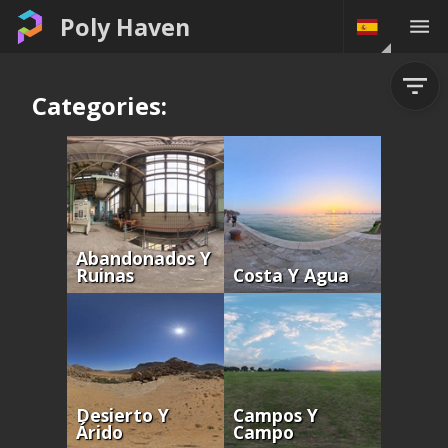
Poly Haven
Categories:
Abandonados Y
Ruinas
Costa Y Agua
Desierto Y
Campos Y
Árido
Campo