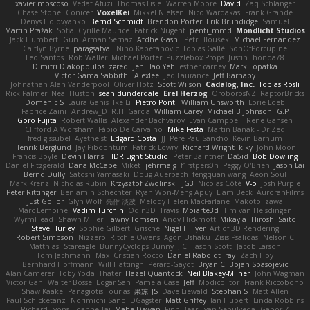
xavier moscoso
Vedat Afuzi
Thomas Lisle
Warren Moore
David
Zaq Schlanger
Chase Stone
Conicer
VoxelKei
Mikkel Nielsen
Nico Wardakas
Frank Grande
Denys Holovyanko
Bernd Schmidt
Brendon Porter
Erik Brundidge
Samuel
Martin Pražák
Sofia
Cyrille Maurice
Patrick Nugent
penti_mmd
Mondlicht Studios
Jack Humbert
Gun
Arman Sernaz
Atdhe Gashi
Petr Hloušek
Michael Fernandez
Caitlyn Byrne
paragsatyal
Nino Kapetanovic
Tobias Gallé
SonOfPorcupine
Leo Santos
Rob Waller
Michael Porter
Puzzlebox Props
Justin
honda78
Dimitri Diakopoulos
zgred
Jen Hao Yeh
esther carney
Mark Lopatka
Victor Gama Sabbithi
Alexlee
Jed Laurance
Jeff Barnaby
Johnathan Alan Vanderpool
Oliver Hotz
Scott Wilson
Cadalog, Inc.
Tobias Rösli
Rick Palmer
Neal Huston
sean dunderdale
Erel Herzog
OroborosNZ
RaptorBricks
Domenic S
Laura Ganis
Ike Li
Pietro Ponti
William Unsworth
Lorie Loeb
Fabrice Zaini
Andrew_D
R.H. García
William Carey
Michael B Johnson
G.P
Goro Fujita
Robert Wallis
Alexander Bachvarov
Evan Campbell
Rene Gansen
Clifford A Worsham
Fábio De Carvalho
Mike Festa
Martin Banak - Dr Zed
fred gissubel
Ayetheist
Edgard Costa
JJ
Pere Pau Sancho
Kevin Barnum
Henrik Berglund
Jay Piboontum
Patrick Lowry
Richard Wright
kiky
John Moon
Francis Boyle
Devin Harris
HDR Light Studio
Peter Baintner
Da5id
Bob Dowling
Daniel Fitzgerald
Dana McCabe
Miket
jehrmaig
f1rstpers0n
Peggy O'Brien
Jason Lai
Bernd Dully
Satoshi Yamasaki
Doug Auerbach
fengquan wang
Aeon Soul
Mark Krenz
Nicholas Rubin
Krzysztof Zwolinski
JG3
Nicolas Côté
V-o
Josh Purple
Peter Rittinger
Benjamin Schechter
Ryan Won-Meng Apuy
Liam Beck
AuroranFilms
Just Gollor
Glyn Wolf
亮作 淡波
Melody Helen MacFarlane
Makoto Izawa
Marc Lemoine
Vadim Turchin
Odin3D
Travis
Moiarte3d
Tim van Helsdingen
WyrmHead
Shawn Miller
Tawny Tomsen
Andy Hickmott
Mikayla
Hiroshi Saito
Steve Hurley
Sophie Gilbert
Grische
Nigel Hillyer
Art of 3D Rendering
Robert Simpson
Nizzero
Ritchie Owens
Agon Ushaku
Zisis Psalidas
Nelson C
Matthias
Stareagle
BunnyCyclops Bunny
J.C.
Jason Scott
Jacob Larson
Tom Jachmann
Max
Cristian Rocco
Daniel Raboldt
ray
Zach Hoy
Bernhard Hoffmann
Will Hattingh
Perard-Gayot
Bryan C
Bojan Spasojevic
Alan Camerer
Toby Yoda
Thater
Hazel Quantock
Neil Blakey-Milner
John Wagman
Victor Gan
Walter Bosse
Edgar San
Pamela Case
Jeff
Modicolitor
Frank Riccobono
Shaw Kaake
Panagiotis Tourlas
果冻_JS
Dave Liewald
Stephan S
Matt Allen
Paul Schicketanz
Norimichi Sano
DGagster
Matt Griffey
Ian Hubert
Linda Robbins
Richard Lyons
Joanne Tai
Mahe Dewan
Finn Bear
Ivan Sepulveda
Gabor Z