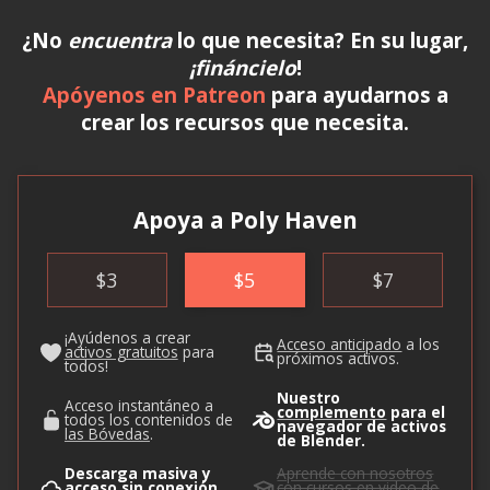
¿No
encuentra
lo que necesita? En su lugar,
¡fináncielo
!
Apóyenos en Patreon
para ayudarnos a
crear los recursos que necesita.
Apoya a Poly Haven
$
3
$
5
$
7
¡Ayúdenos a crear
Acceso anticipado
a los
activos gratuitos
para
próximos activos.
todos!
Nuestro
Acceso instantáneo a
complemento
para el
todos los contenidos de
navegador de activos
las Bóvedas
.
de Blender.
Descarga masiva y
Aprende con nosotros
acceso sin conexión
con cursos en video de