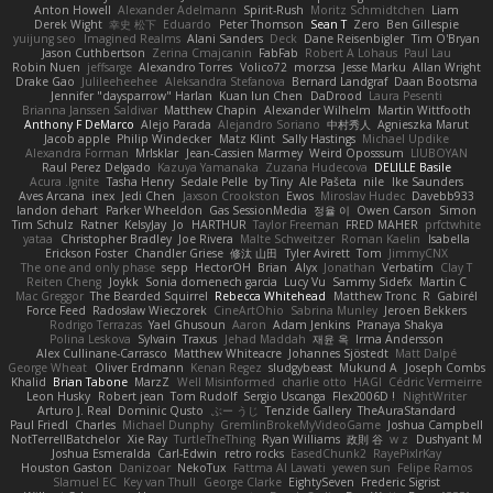
Anton Howell
Alexander Adelmann
Spirit-Rush
Moritz Schmidtchen
Liam
Derek Wight
幸史 松下
Eduardo
Peter Thomson
Sean T
Zero
Ben Gillespie
yuijung seo
Imagined Realms
Alani Sanders
Deck
Dane Reisenbigler
Tim O'Bryan
Jason Cuthbertson
Zerina Cmajcanin
FabFab
Robert A Lohaus
Paul Lau
Robin Nuen
jeffsarge
Alexandro Torres
Volico72
morzsa
Jesse Marku
Allan Wright
Drake Gao
Julileeheehee
Aleksandra Stefanova
Bernard Landgraf
Daan Bootsma
Jennifer "daysparrow" Harlan
Kuan lun Chen
DaDrood
Laura Pesenti
Brianna Janssen Saldivar
Matthew Chapin
Alexander Wilhelm
Martin Wittfooth
Anthony F DeMarco
Alejo Parada
Alejandro Soriano
中村秀人
Agnieszka Marut
Jacob apple
Philip Windecker
Matz Klint
Sally Hastings
Michael Updike
Alexandra Forman
MrIsklar
Jean-Cassien Marmey
Weird Oposssum
LIUBOYAN
Raul Perez Delgado
Kazuya Yamanaka
Zuzana Hudecova
DELILLE Basile
Acura .Ignite
Tasha Henry
Sedale Pelle
by Tiny
Ale Pašeta
nile
Ike Saunders
Aves Arcana
inex
Jedi Chen
Jaxson Crookston
Ewos
Miroslav Hudec
Davebb933
landon dehart
Parker Wheeldon
Gas SessionMedia
정율 이
Owen Carson
Simon
Tim Schulz
Ratner
KelsyJay
Jo
HARTHUR
Taylor Freeman
FRED MAHER
prfctwhite
yataa
Christopher Bradley
Joe Rivera
Malte Schweitzer
Roman Kaelin
Isabella
Erickson Foster
Chandler Griese
修汰 山田
Tyler Avirett
Tom
JimmyCNX
The one and only phase
sepp
HectorOH
Brian
Alyx
Jonathan
Verbatim
Clay T
Reiten Cheng
Joykk
Sonia domenech garcia
Lucy Vu
Sammy Sidefx
Martin C
Mac Greggor
The Bearded Squirrel
Rebecca Whitehead
Matthew Tronc
R
Gabirél
Force Feed
Radosław Wieczorek
CineArtOhio
Sabrina Munley
Jeroen Bekkers
Rodrigo Terrazas
Yael Ghusoun
Aaron
Adam Jenkins
Pranaya Shakya
Polina Leskova
Sylvain
Traxus
Jehad Maddah
재윤 옥
Irma Andersson
Alex Cullinane-Carrasco
Matthew Whiteacre
Johannes Sjöstedt
Matt Dalpé
George Wheat
Oliver Erdmann
Kenan Regez
sludgybeast
Mukund A
Joseph Combs
Khalid
Brian Tabone
MarzZ
Well Misinformed
charlie otto
HAGI
Cédric Vermeirre
Leon Husky
Robert jean
Tom Rudolf
Sergio Uscanga
Flex2006D !
NightWriter
Arturo J. Real
Dominic Qusto
ぶー うじ
Tenzide Gallery
TheAuraStandard
Paul Friedl
Charles
Michael Dunphy
GremlinBrokeMyVideoGame
Joshua Campbell
NotTerrellBatchelor
Xie Ray
TurtleTheThing
Ryan Williams
政則 谷
w z
Dushyant M
Joshua Esmeralda
Carl-Edwin
retro rocks
EasedChunk2
RayePixlrKay
Houston Gaston
Danizoar
NekoTux
Fattma Al Lawati
yewen sun
Felipe Ramos
Slamuel EC
Key van Thull
George Clarke
EightySeven
Frederic Sigrist