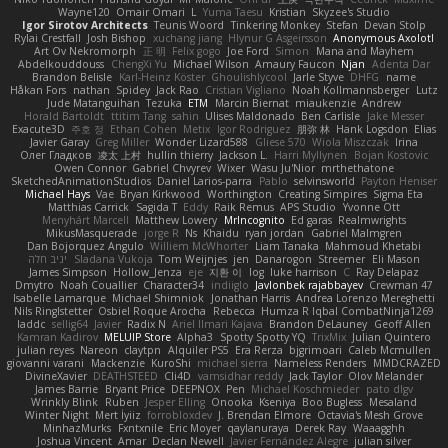
Wayne120
Omair Omari
L
Yuma Taesu
Kristian
Skyzee's Studio
Igor Sirotov Architects
Teunis Woord
Tinkering Monkey
Stefan
Devan Stolp
Rylai Crestfall
Josh Bishop
xuchang jiang
Hlynur G Asgeirsson
Anonymous Axolotl
Art Ov Nekromorph
正 明
Felix gogo
Joe Ford
Simon
Mana and Mayhem
Abdelkouddouss
ChengXi Yu
Michael Wilson
Amaury Faucon
Njan
Adenta Dar
Brandon Belisle
Karl-Heinz Köster
Ghoulishlycool
Jarle Styve
DHFG
name
Håkan Fors
nathan
Spidey
Jack Rao
Cristian Vigliano
Noah Kollmannsberger
Lutz
Jude Matanguihan
Tezuka
ETM
Marcin Biernat
miaukenzie
Andrew
Horald Bartoldt
ttitim Tang
sahin
Ulises Maldonado
Ben Carlisle
Jake Messer
Exacute3D
주호 정
Ethan Cohen
Metix
Igor Rodriguez
朋弥 林
Hank Logsdon
Elias
Javier Garay
Greg Miller
Wonder Lizard588
Gliese 570
Wiola Miszczak
Irina
Олег Гладков
凌太 上村
hullin thierry
Jackson L.
Harri Myllynen
Bojan Kostovic
Owen Connor
Gabriel Chvyrev
Wixer
Wasu Ju'Nior
mrthethatone
SketchedAnimationStudios
Daniel Larios-parra
Pablo
selvinsworld
Payton Heniser
Michael Hays
Vae
Bryan Kirkwood
Worthington
Creating Simpires
Sigma Eta
Matthias Carrick
Sagida T
Eddy
Raik Remus
APS Studio
Yvonne Ott
Menyhárt Marcell
Matthew Lowery
MrIncognito
Ed garas
Realmwrights
MikusMasquerade
jorge R
Ns
Khaidu
ryan jordan
Gabriel Malmgren
Dan Bojorquez Angulo
Williem McWhorter
Liam Tanaka
Mahmoud Khetabi
יניב חלה
Sladana Vukoja
Tom Weijnjes
jen
Danarogon
Streemer
Eli Mason
James Simpson
Hollow_Jenza
eje
지환 이
log
luke harrison
C
Ray Delapaz
Dmytro
Noah Couallier
Character34
indiiglo
Javlonbek rajabbayev
Crewman 47
Isabelle Lamarque
Michael Shimniok
Jonathan Harris
Andrea Lorenzo Mereghetti
Nils Ringlstetter
Osbiel Roque Arocha
Rebecca
Humza R Iqbal CombatNinja1269
laddc
sellig64
Javier
Radix N
Ariel Ilmari Kajava
Brandon DeLauney
Geoff Allen
Kamran Kadirov
MELUIP Store
Alpha3
Spotty Spotty YQ
TrixMix
Julian Quintero
julian reyes
Nareon
claytpn
Alquiler PS5
Era Rerza
bjgrimoari
Caleb Mcmullen
giovanni varani
Mackenzie
KuroShi
michael sierra
Nameless Renders
MMDCRAZED
DivineXavier
DEATHSTEED
Cli4D
vamsidhar reddy
Jack Taylor
Olov Melander
James Barrie
Bryant Price
DEEPNOX
Pen
Michael Koschmieder
pato dlgv
Wrinkly Blink
Ruben
Jesper Elling
Onooka
Kseniya
Boo Bugless
Mesaland
Winter Night
Mert İyiiz
forrobloxdev
J. Brendan Elmore
Octavia's Mesh Grove
MinhazMurks
Fxntxnile
Eric Moyer
qaylanuraya
Derek Ray
Waaagghh
Joshua Vincent
Amar
Declan Newell
Javier Fernández Alegre
julian silver