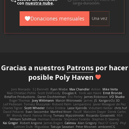
con
nuestra nube
.
larga duración.
Donaciones mensuales
Una vez
Gracias a nuestros
Patrons
por hacer
posible Poly Haven
Joni Mercado
S J Bennett
Ryan Wiebe
Max Chandler
Anton
Mike Verta
Max Christian Pohle
Scott DeWoody
Douglas K.
Yorik van Havre
Ernst Bronde
BetaFive Productions - Daren Dochterman
Eric Perley
James Robinson
I/O Studio
Roger Thomas
Joey Wittmann
Marcin Wiśniewski
James
JS
KangaroOz 3D
Leif Pedersen
Tomasz Muszyński
Roberd Palm
Lampantino
Javier Meseguer de Paz
Charles Tigner
Scott Wheeler
Eelco Dolstra
Lasse Kjønnås
Viduttam Katkar
chris huf
David Pekarek
Evan Seccombe
Manfred Knorr
PaulR
Malcolm Dwyer
Derek Carlin
RF
Wendy Ward
Fianna Wong
Tomasz Wyszolmirski
Riccardo Giovanetti
fr54
William Schilthuis
Herman Idzerda
Stephane Toraldo
Stephen D Swaney
Kai Gregor
Robert Angone
James Rogers
Calinou
Alan Gregory
Paul O' Grady
Phyl
Luthien Dulk
Miguelaxa
Takuya Sawatari
Peter Moonen
ambientCG