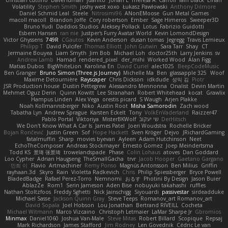
Volatility
Stephen Smith
joshy west xoxo
Łukasz Pawłowski
Anthony Dilmore
Daniel Schmid Leal
Steele
Nitrosimi96
ANonEMoose
Gun Metal Games
macoll macoll
Brandon Joffe
Cory robertson
Ember
Sage Himeros
Sweeper3D
Bruno Yudi
Daddios Studios
Aleksey Pollack
Lotus
Fabrizio Guidotti
Esbern Hansen
ran nie
Justper's Furry Avatar World
Kevin LomondDesign
Victor Ghyssens
749R
CGautos
Kevin Anderson
dusan tomas
Jegregg
Travis Lemieux
Philipp T
David Pulcifer
Thomas Elliott
John Gutwin
Sara Tarr
Shay
CT
Jermaine Bouyea
Liam Smyth
Jim Bob
Michael Loh
doctor25th
Larry Jenkins
sv
Andrew Lamb
Hamad
rendered_pixel
der_mihi
Worked Wood
Alan Figg
Matias Dubos
BigWhiteLion
Karolina En
David Curiel
alec1025
BeepCodeMusic
Ben Granger
Bruno Simon (Three.js Journey)
Michelle Ma
Ben
glassapple 325
Woof
Maxime Detournière
Rayscaper
Chris Dickson
idkdude
성익 김
Piotr
JSR Production house
Dustin Pettegrew
Alessandro Mennonna
Onalist
Devin Martin
Mehmet Oguz Derin
Quinn Kowitt
Lee Stranahan
Robert Whitehead
kocat
Grawlix
Hampus Linden
Alex Vega
orestis picard
S Waugh
Arjen Plakke
Noah Kollmannsberger
Niko
Austin Root
Misha Samorodin
Zach wood
Tabatha Lyn
Andrew Sprague
Karsten Eckelt
Tony
VolkEnVaderland
Raizzer47
Pablo Portal
Viktoriya
MisterBKWolf
שי יעקוב
DerHitsch
We Don't Know What A Car Is
James Patel
Joeri Woudstra
Rochelle Bricker
Bojan Rončević
Justin Green
Sof
Hope Hackett
Sven Kröger
Dejvo
JRichardGaming
fatalmuffin
Sharp
movies byevan
Ayleen
Adam Hutchinson
Neet
EchoTheComposer
Andreas Stockmayer
Ernesto Gomez
Joep Meindertsma
Todd KS
景琦 张景琦
trowelandspade
Phase
Colin Lohaus
atoves
Dan Goddard
Loo Cypher
Adrian Haugseng
TheSmallGacha
trvr
Jacob Hooper
Gaetano Gargano
민희 이
Flavio
Artmachiner
Remy Ponso
Magnús Antonsson
Ben Milius
Griffin
rayhaan.3d
Skyro
Rain
Violetta Radkevich
Chris
Philip Spiessberger
Bryce Powell
BladedBadge
Rafael Perez-Torro
Nemnomi
おるす
Photini By Design
Jason Buier
AblazZe
Rom1
Serin Jameson
Aden Bise
nobuyuki takahashi
ruffles
Nathan Stoltzfoos
Freddy Sghetti
Nick Jainschigg
Siyouardi
passivestar
sirdeadduke
Michael Sasse
Jackson Quinn Gray
Steve Teeps
Romanov_art Romanov_art
David Sopala
Joel Hobson
Lou Jonathan
Bertrand RIVEILL
Cocheta
Michael Witmann
Marco Vizcaino
Christoph Letmaier
LaMar Sharpe Jr
Gbromios
Minmax
Daniel1060
Joshua Van-Male
Steve Mitas
Robert Billard
Scopique
Repsaj
Mark Richardson
James Stafford
Jim Rodney
Len Govednik
Cédric Le van