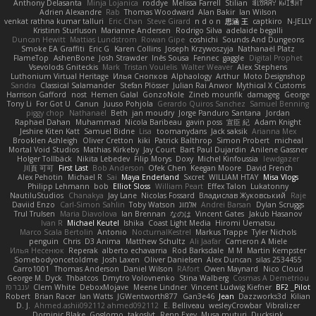
Anthony Delasanta
Minja Lojanica
roddye
Melissa Farrell
Stilian
ꌃ꒒ꀎꋪꋪꌩ ꀘꈤꀤꁅꃅ꓄
Adrien Alexandre
Rab
Thomas Woodward
Alan Bakir
Ian Wilson
venkat rathna kumar talluri
Eric Chan
Steve Girard
n d o n
思涵 王
captkiro
N-JELLY
Kristinn Sturluson
Marianne Andersen
Rodrigo Silva
adelaide begalli
Duncan Hewitt
Mattias Lundstrom
Rowan Gipe
coshichi
Sounds And Dungeons
Smoke EA Graffiti
Eric G
Karen Collins
Joseph Krzywoszyja
Nathanaël Platz
FlameTop
AshenBone
Josh Strawder
Inês Sousa
Fennec
gaggle
Digital Prophet
Vsevolods Gniteckis
Mark
Tristan Voulelis
Walter Weaver
Alex Stephens
Luthonium Virtual Heritage
Илья Снопков
Alphaology
Arthur
Moto Designshop
Sandra
Classical Salamander
Stefan Plösser
Julian Rai Anwor
Mythical X Customs
Harrison Gafford
nost
Hemen Galal
GonzoNole
Zineb mounfik
damageg
George
Tony Li
For Got U
Canun
Juuso Pohjola
Gerardo Quiros Sanchez
Samuel Benning
piggy chop
Nathanaël
Beth
jan moudry
Jorge Panduro Santana
Jordan
Raphael Dahan
Muhammad
Nicola Baribeau
gavin poss
宣臣 紀
Adam Knight
Jeshire Kiten Katt
Samuel Bidne
Lisa
toomanydans
Jack saksik
Arianna Mex
Brooklen Ashleigh
Oliver Cretton
kiki
Patrick Balthrop
Simon Probert
micheal
Mortal Void Studios
Mathias Kirkeby
Jay Court
Bart Paul Dujardin
Anilene Gassner
Holger Tollbäck
Nikita Lebedev
Filip Morys
Doxy
Michel Kinfoussia
lewdgazer
川頁 可可
First Last
Bob Anderson
Ofek Chen
Keegan Moore
David French
Alex Pehotin
Michael R
Sai
Maya Enderland
Sxcret
WILLIAM HTAY
Misa Vlogs
Philipp Lehmann
bob
Elliot Sloss
William Peart
Effex Talon
Lukatonny
NautiluStudios
Chanakya
Jay Lane
Nicolas Fossard
Владислав Жуковський
Raje
Daviid Enzo
Carl-Simon Sahlin
Toby Watson
אלמוג
Andrei Barsan
Dylan Scruggs
Trul Trulsen
Maria Diavolova
Ian Brennan
なのは
Vincent Gates
Jakub Hasanov
Ivan R
Michael Keutel
Ishika
Coast Light Media
Hiromi Uematsu
Marco Scala Bertolin
Antonio
NocturnalKestrel
Markus Trappe
Tyler Nichols
penguin
Chris
D3 Anima
Matthew Schultz
Ali Jaafar
Cameron A Miele
Илья Несенюк
Reperak
alberto echavarria
Rod Barksdale
M M
Martin Kempster
Somebodyoncetoldme
Josh Laxen
Oliver Danielsen
Alex Duncan
silas 2534455
Carro1001
Thomas Anderson
Daniel Wilson
RAfort
Owen Maynard
Nico Cloud
George M. Dyck
Thbatcos
Dmytro Volovnenko
Stina Walberg
Cosmas A Demetriou
ענבר פז
Clem White
DeboxMojave
Meene Lindner
Vincent Ludwig Kiefner
BF2 _Pilot
Robert
Brian Racer
Ian Watts
JGWentworth877
Gan3e46
Jean
Dazzworks3d
Kilian
D. J.
Ahmed.ashii092112 ahmed092112
E. Belliveau
wesleyCrowbar
Vibralizer
Dominic Blake
Goglomo
takoslvt
Renn Exev
Musa muturi
Ducksink