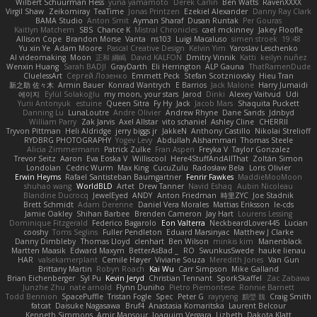
Wilbert Schuurman Hess
yuna yamamoto
Derek Carlin
Ben Watts
RavenXXXX
Virgil Shaw
Zeikomiray
TeaTime
Jonas Printzen
Ezekiel Alexander
Danny Ray Clark
BAMA Studio
Anton Smit
Ayman Sharaf
Dusan Runtak
Per Gouras
Kaitlyn Matchem
SBS
Chance K
Mistral Chronicles
cael mckinney
Jakey Floofle
Allison Cope
Brandon Morse
Vanta
ns103
Luigi Macaluso
simen stroek
19:48
Yu xin Ye
Adam Moore
Pascal Creative Design
Kelvin Yim
Yaroslav Leschenko
AI videomaking
Moon
正和 綱嶋
David KALFON
Dmitry Vinnik
Katti
keilyn nuñez
Wenxin Huang
Sarah BADJI
GrayDarth
Eli Herrington
ALP Gauna
ThatRamenDude
CluelessArt
Cергей Лозенко
Emmett Peck
Stefan Scotzniovsky
Hieu Tran
新之助 佐々木
Armin Bauer
Konrad Wantrych
E Barrios
Jack Malone
Harry Jumaidi
에이지
Eylül Solakoğlu
my moon, your stars
Jarod
Dinki
Alexey Vaitvud
Udi
Yurii Antonyuk
estuine
Queen Sitra
Fy Hy
Jack
Jacob Mars
Shaquita Puckett
Danning Lu
LunaLoutre
Andre Olivier
Andrew Rhyne
Dane Sands
Jdnbyd
William Parry
Zak Jarvis
Axel Allstar
vito schaniel
Ashley Cline
CHERRII
Tryvon Pittman
Heli Aldridge
jerry biggs jr
JakkeN
Anthony Castillo
Nikolai Strelioff
RYDBRG PHOTOGRAPHY
Yogev Levy
Abdullah Alshammari
Thomas Steele
Alicia Zimmermann
Patrick Zulke
Fran Aspen
Freyka V
Taylor Gonzalez
Trevor Seitz
Aaron
Eva Eoska V
Williscool
Here4StuffAndAllThat
Zoltán Simon
Londolan
Cedric Wurm
Max King
CucuZulu
Radosław Bela
Loris Olivier
Erwin Heyms
Rafael Santisteban Baumgartner
Fenrir Fawkes
MaddieMooMoon
shuhao wang
WorldBLD
Artet
Drew Tanner
Navid Eshaq
Aubin Nicoleau
Blandine Ducrocq
JewelEyed
ANDY
Anton Friedman
時里ZYC
Joe Stadnik
Brett Schmidt
Adam Derenne
Daniel Vera Morales
Mattias Eriksson
le-cds
Jamie Oakley
Shihan Barbee
Brenden Cameron
Jay Hart
Lourens Lessing
Dominique Fitzgerald
Federico Bagarolo
Eon Valterra
NeckbeardLover445
Lucian
cooshy
Toms Seglins
Fuller Pendleton
Eduard Marsinyac
Matthew J Clarke
Danny Dimbleby
Thomas Lloyd
clenhart
Ben Wilson
minkis kim
Manenblack
Martten Maasik
Edward Maxym
BetterAsBad _
RO
SwunkusSwede
hauke lienau
HAR
valsekamerplant
Cemile Høyer
Viviane Souza
Meredith Jones
Van Gun
Brittany Martin
Robyn Roach
Kai Wu
Carr Simpson
Mike Galland
Brian Eichenberger
Syl Pu
Kevin Jeryd
Christian Tennant
SporkSkaffel
Zac Zabawa
Junzhe Zhu
nate arnold
Flynn Duniho
Pietro Piemontese
Ronnie Barnett
Todd Bennion
SpacePuffle
Tristan Fogle
Spec
Peter G
rayryeng
鸝瑩 魏
Craig Smith
fatcat
Daisuke Nagasawa
Bruf4
Anastasia Komaritska
Laurent Belcour
Kenneth Simmons
Amir Mansour
Joaquim Vergara
Lizbeth
Dakota Klatt