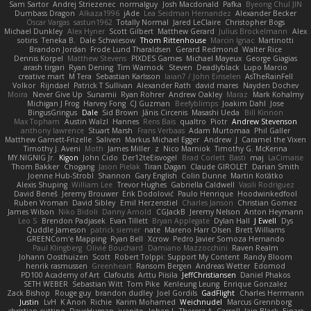
Sam Sartor
Andrej Striezenec
normalguy
Josh Macdonald
Pafka
Byeong Chul JIN
Dumbass Dragon
Alkaza1996
jAde
Lea Seidman Hernandez
Alexander Becker
Oscar Vargas
sastun1962
Totally Normal
Jared LeClaire
Christopher Bogs
Michael Dunkley
Alex Hyner
Scott Gilbert
Matthew Gerard
Julius Brockelmann
Alex
sotiris
Teneka B.
Dale Schwiesow
Thom Rittenhouse
Marcin Ignac
Martinotti
Brandon Jordan
Frode Lund Tharaldsen
Gerard Redmond
Walter Rice
Dennis Korpel
Matthew Stevens
PIXDES Games
Michael Mayeux
George Giagias
arash tirgari
Ryan Dening
Tim Warnock
Steven
Deadlyblack
Lupo Marcio
creative mart
M Tera
Sebastian Karlsson
Iaian7 / John Einselen
AsTheRainFell
Volkor
Rijndael
Patrick T Sullivan
Alexander Rath
david mares
Nayden Dochev
Moira
Never Give Up
Sunamii
Ryan Rohrer
Andrew Oakley
Maraz
Mark Kohalmy
Michigan J Frog
Harvey Fong
CJ Guzman
Beefyblimps
Joakim Dahl
Jose
BingusGringus
Dale
Sid Brown
Jānis Circenis
Masashi Ueda
Bill Kinnon
Max Topham
Austin Walzl
Hannes
Rens Bais
qualtro
Piotr
Andrew Stevenson
anthony lawrence
Stuart Marsh
Frans Verbaas
Adam Murtomaa
Phil Galler
Matthew Garnett-Frizelle
Saliven
Markus Michael Egger
Andrew
J
Caramel the Vixen
Timothy J. Aveni
Moth
James Miller
z
Nico Marniok
Timothy G. McKenna
MY.NIGNIG Jr.
Kigon
John Cido
Der12teEisvogel
Brad Corlett
Basti
maj
LaCimaise
Thom Bakker
Chogang
Jason Pielak
Tiran Dagan
Claude GIROLET
Darian Smith
Joenne Hub-Strobl
Shannon
Gary English
Colin Dunne
Martin Koťátko
Alexis Shuping
William Lee
Trevor Hughes
Gabriella Caldwell
Vasili Rodriguez
David Beneš
Jeremy Brouwer
Erik Dodolović
Paulo Henrique
Hoodwinkedfool
Ruben Vroman
David Sibley
Emil Herzenstiel
Charles Janson
Christian Gomez
James Wilson
Niko Bidoli
Danny Arnold
CGJackB
Jeremy Nelson
Anton Heymann
Leo S
Brendon Padjasek
Evan Tillett
Bryan Applegate
Dylan Hall
J Ewell
Dys
Quddle Jameson
patrick siemer
nate
Mareno Harr Olsen
Brett Williams
GREENCom'e Mapping
Ryan Bell
Xcrow
Pedro Javier Somoza Hernando
Paul Klingberg
Olivié Bouchard
Damiano Mazzocchini
Raven Realm
Johann Oosthuizen
Scott
Robert Tolppi: Support My Content
Randy Bloom
henrik rasmussen
Greenheart
Ransom Bergen
Andreas Wetter
Edomod
PD100 Academy of Art
Clafoutis
Arttu Piisila
JeffChristiansen
Daniel Phakos
SETH WEBER
Sebastian Witt
Tom Pike
Kenleung Leung
Enrique Gonzalez
Zack Bishop
Rouge guy
brandon dudley
Joel Gordils
GadFlight
Charles Herrmann
Justin
LvH
K Anon
Richie
Karim Mohamed
Weichnudel
Marcus Grennborg
christian cuttino
DaveHuman
juanito
Johan L
Theresa A. Carroll
Iain Black
Einarr