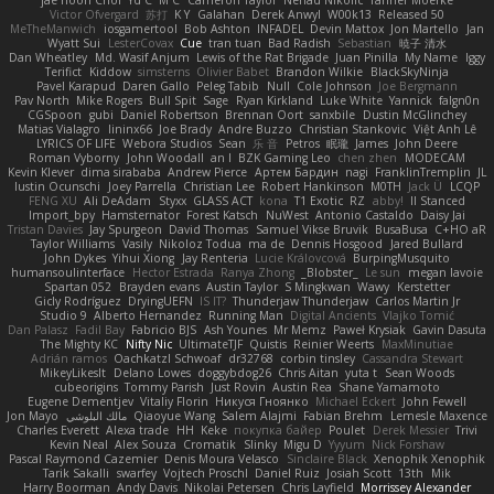
Victor Ofvergard
苏打
K Y
Galahan
Derek Anwyl
W00k13
Released 50
MeTheManwich
iosgamertool
Bob Ashton
INFADEL
Devin Mattox
Jon Martello
Jan
Wyatt Sui
LesterCovax
Cue
tran tuan
Bad Radish
Sebastian
暁子 清水
Dan Wheatley
Md. Wasif Anjum
Lewis of the Rat Brigade
Juan Pinilla
My Name
Iggy
Terifict
Kiddow
simsterns
Olivier Babet
Brandon Wilkie
BlackSkyNinja
Pavel Karapud
Daren Gallo
Peleg Tabib
Null
Cole Johnson
Joe Bergmann
Pav North
Mike Rogers
Bull Spit
Sage
Ryan Kirkland
Luke White
Yannick
falgn0n
CGSpoon
gubi
Daniel Robertson
Brennan Oort
sanxbile
Dustin McGlinchey
Matias Vialagro
lininx66
Joe Brady
Andre Buzzo
Christian Stankovic
Việt Anh Lê
LYRICS OF LIFE
Webora Studios
Sean
乐 音
Petros
眠瓏
James
John Deere
Roman Vyborny
John Woodall
an l
BZK Gaming Leo
chen zhen
MODECAM
Kevin Klever
dima sirababa
Andrew Pierce
Артем Бардин
nagi
FranklinTremplin
JL
Iustin Ocunschi
Joey Parrella
Christian Lee
Robert Hankinson
M0TH
Jack Ü
LCQP
FENG XU
Ali DeAdam
Styxx
GLASS ACT
kona
T1 Exotic
RZ
abby!
ll Stanced
Import_bpy
Hamsternator
Forest Katsch
NuWest
Antonio Castaldo
Daisy Jai
Tristan Davies
Jay Spurgeon
David Thomas
Samuel Vikse Bruvik
BusaBusa
C+HO aR
Taylor Williams
Vasily
Nikoloz Todua
ma de
Dennis Hosgood
Jared Bullard
John Dykes
Yihui Xiong
Jay Renteria
Lucie Královcová
BurpingMusquito
humansoulinterface
Hector Estrada
Ranya Zhong
_Blobster_
Le sun
megan lavoie
Spartan 052
Brayden evans
Austin Taylor
S Mingkwan
Wawy
Kerstetter
Gicly Rodríguez
DryingUEFN
IS IT?
Thunderjaw Thunderjaw
Carlos Martin Jr
Studio 9
Alberto Hernandez
Running Man
Digital Ancients
Vlajko Tomić
Dan Palasz
Fadil Bay
Fabricio BJS
Ash Younes
Mr Memz
Paweł Krysiak
Gavin Dasuta
The Mighty KC
Nifty Nic
UltimateTJF
Quistis
Reinier Weerts
MaxMinutiae
Adrián ramos
Oachkatzl Schwoaf
dr32768
corbin tinsley
Cassandra Stewart
MikeyLikesIt
Delano Lowes
doggybdog26
Chris Aitan
yuta t
Sean Woods
cubeorigins
Tommy Parish
Just Rovin
Austin Rea
Shane Yamamoto
Eugene Dementjev
Vitaliy Florin
Никуся Гноянко
Michael Eckert
John Fewell
Jon Mayo
مالك البلوشي
Qiaoyue Wang
Salem Alajmi
Fabian Brehm
Lemesle Maxence
Charles Everett
Alexa trade
HH
Keke
покупка байер
Poulet
Derek Messier
Trivi
Kevin Neal
Alex Souza
Cromatik
Slinky
Migu D
Yyyum
Nick Forshaw
Pascal Raymond Cazemier
Denis Moura Velasco
Sinclaire Black
Xenophik Xenophik
Tarik Sakalli
swarfey
Vojtech Proschl
Daniel Ruiz
Josiah Scott
13th
Mik
Harry Boorman
Andy Davis
Nikolai Petersen
Chris Layfield
Morrissey Alexander