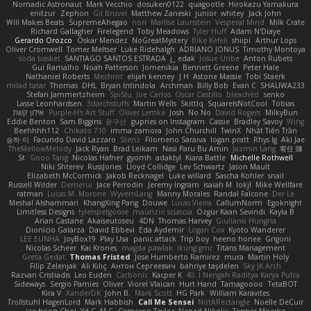
Nomadic Astronaut
Mark Vecchio
dosuken0122
quagootle
Hirokazu Yamakura
enitzur
Zephon
Gil Bruvel
Matthew Zaneski
junior
whitey
Jack John
Will Makes Beats
SupremeAhegao
nori
Marlise Launstein
Vesperal Mind
Milk Crate
Richard Gallagher
Firelegend
Toby Meadows
Tyler Huff
Adam N'Diaye
Gerardo Orozco
Oskar Mendez
NoGreatMystery
Bike Kefeli
shiipi
Arthur Lops
Oliver Cromwell
Tomer Meltser
Luke Ridehalgh
ADRIANO JONUS
Timothy Montoya
soda basket
SANTIAGO SANTOS ESTRADA
j_ edak
Josue Uribe
Anton Rubets
Gui Ramalho
Noah Patterson
Jomenikia
Bennett Greene
Peter Hale
Nathaniel Roberts
Mechrot
elijah kenney
J H
Astone Massie
Tobi Staerk
milad tatar
Thomas
DHL
Bryan Intindola
Archman
Billy Bob
Evan C
SHALIWA233
Stefan Jammertzheim
SpiSlu
Joe Carlos
Oscar Castillo
bleached
senko
Lasse Leonhardsen
3darchstuffs
Martin Wells
Skittlq
SquareIsNotCool
Tobias
אילון קשת
Purple-H's Art Stuff
Oliver Lemke
Josh
No No
David Rogers
MilkyBun
Eddie Benton
Sam Biggins
윤구선
gupries on Instagram
Cassie
Bradley Savoy
Wing
Beehhhh112
Chikato 710
imma zamora
John Churchill
TwinX
Nhật Tiến Trần
승하 이
Facundo David Lazzaro
Stenz
Filomeno Saraiva
logan pratt
Rhys lg
Aki Jae
TheMellowMelody
Jack Ryan
Brad Leikam
Nasi Paru Bu Amin
Jazmin Lang
宥任 陳
St
Gooo Tang
Nicolas Hafner
gyomh
adaktyl
Kiara Battle
Michelle Rothwell
Niki Shterev
RussJones
Lloyd Collidge
Lev Schwartz
Jason Mault
Elizabeth McCormick
Jakob Recknagel
Luke willard
Sascha Kohler
snail
Russell Wilder
Demerui
Jace Perrodin
Jeremy Ingram
isaiah M
lokjl
Mike Wellfare
ratman
Lucas M. Morone
WyvernLang
Manny Morales
Randal Falcone
Der Le
Meshal Alshammari
KhangXing Pang
Douwe
Lucas Vieira
CallumNorm
Egoknight
Limitless Designs
tylerspetgoose
maurizio sciascia
Özgür Kaan Sevindi
Kayla B
Arian Castane
Akaiseutoseu
4DN
Thomas Harvey
Giuliano Hungria
Dionicio Galarza
David Ebbevi
Eda Aydemir
Logan Cox
Kyoto Wanderer
LEE EUNHA
JoyBox19
Play Usa
panic attack
Trip boy
heeno honee
Grigorii
Nicolas Scheer
Kai Krones
magda pawlak
ikung gmr
Titans Management
Greta Gedat
Thomas Fristed
Jose Humberto Ramirez
mura
Martin Holy
Filip Zelenjak
Ali Kılıç
Антон Сергеевич
bahriye taşdelen
Sky JK Arch
Razvan Cristiadis
Leo Euden
Carbonic
Kacper K
40. I Nengah Raditya Karya Putra
Sideways
Sergio Pamies
Oliver
Viorel Vlaican
Hurt Hand
Tamagoooo
TetaBOT
Kira V
XanderDK
John B.
Mark Scott
HG Park
William Karavites
Trollstuhl HagenLord
Mark Habbish
Call Me Sensei
NotARectangle
Noelle DeCuir
jae hoon Choi
Yd C
M C
Cameron Taylor
Nenad Nikolic
Tanner Moerke