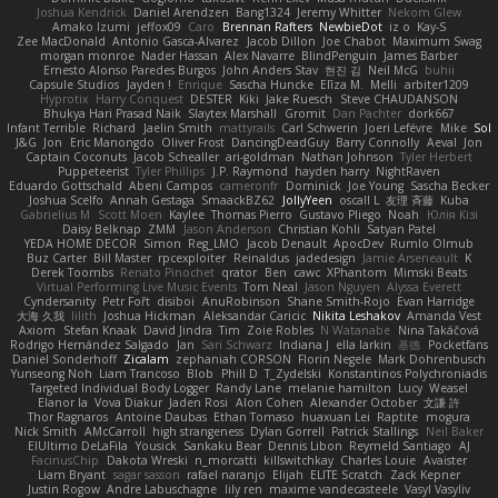
Joshua Kendrick
Daniel Arendzen
Bang1324
Jeremy Whitter
Nekom Glew
Amako Izumi
jeffox09
Caro
Brennan Rafters
NewbieDot
iz o
Kay-S
Zee MacDonald
Antonio Gasca-Alvarez
Jacob Dillon
Joe Chabot
Maximum Swag
morgan monroe
Nader Hassan
Alex Navarre
BlindPenguin
James Barber
Ernesto Alonso Paredes Burgos
John Anders Stav
현진 김
Neil McG
buhii
Capsule Studios
Jayden !
Enrique
Sascha Huncke
Elīza M.
Melli
arbiter1209
Hyprotix
Harry Conquest
DESTER
Kiki
Jake Ruesch
Steve CHAUDANSON
Bhukya Hari Prasad Naik
Slaytex Marshall
Gromit
Dan Pachter
dork667
Infant Terrible
Richard
Jaelin Smith
mattyrails
Carl Schwerin
Joeri Lefévre
Mike
Sol
J&G
Jon
Eric Manongdo
Oliver Frost
DancingDeadGuy
Barry Connolly
Aeval
Jon
Captain Coconuts
Jacob Schealler
ari-goldman
Nathan Johnson
Tyler Herbert
Puppeteerist
Tyler Phillips
J.P. Raymond
hayden harry
NightRaven
Eduardo Gottschald
Abeni Campos
cameronfr
Dominick
Joe Young
Sascha Becker
Joshua Scelfo
Annah Gestaga
SmaackBZ62
JollyYeen
oscall L
友理 斉藤
Kuba
Gabrielius M
Scott Moen
Kaylee
Thomas Pierro
Gustavo Pliego
Noah
Юлія Кізі
Daisy Belknap
ZMM
Jason Anderson
Christian Kohli
Satyan Patel
YEDA HOME DECOR
Simon
Reg_LMO
Jacob Denault
ApocDev
Rumlo Olmub
Buz Carter
Bill Master
rpcexploiter
Reinaldus
jadedesign
Jamie Arseneault
K
Derek Toombs
Renato Pinochet
qrator
Ben
cawc
XPhantom
Mimski Beats
Virtual Performing Live Music Events
Tom Neal
Jason Nguyen
Alyssa Everett
Cyndersanity
Petr Fořt
disiboi
AnuRobinson
Shane Smith-Rojo
Evan Harridge
大海 久我
lilith
Joshua Hickman
Aleksandar Caricic
Nikita Leshakov
Amanda Vest
Axiom
Stefan Knaak
David Jindra
Tim
Zoie Robles
N Watanabe
Nina Takáčová
Rodrigo Hernández Salgado
Jan
Sari Schwarz
Indiana J
ella larkin
基德
Pocketfans
Daniel Sonderhoff
Zicalam
zephaniah CORSON
Florin Negele
Mark Dohrenbusch
Yunseong Noh
Liam Trancoso
Blob
Phill D
T_Zydelski
Konstantinos Polychroniadis
Targeted Individual Body Logger
Randy Lane
melanie hamilton
Lucy
Weasel
Elanor la
Vova Diakur
Jaden Rosi
Alon Cohen
Alexander October
文謙 許
Thor Ragnaros
Antoine Daubas
Ethan Tomaso
huaxuan Lei
Raptite
mogura
Nick Smith
AMcCarroll
high strangeness
Dylan Gorrell
Patrick Stallings
Neil Baker
ElUltimo DeLaFila
Yousick
Sankaku Bear
Dennis Libon
Reymeld Santiago
AJ
FacinusChip
Dakota Wreski
n_morcatti
killswitchkay
Charles Louie
Avaister
Liam Bryant
sagar sasson
rafael naranjo
Elijah
ELITE Scratch
Zack Kepner
Justin Rogow
Andre Labuschagne
lily ren
maxime vandecasteele
Vasyl Vasyliv