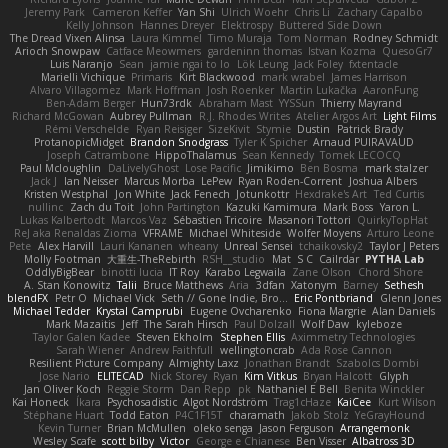
Jeremy Park
Cameron Keffer
Yan Shi
Ulrich Woehr
Chris Li
Zachary Capalbo
Kelly Johnson
Hannes Dreyer
Elektrospy
Buttered Side Down
The Dread Vixen Alinsa
Laura Kimmel
Timo Muraja
Tom Norman
Rodney Schmidt
Arioch Snowpaw
Catface Meowmers
gardeninn thomas
Istvan Kozma
QuesoGr7
Luis Naranjo
Sean
jamie ngai to lo
Lök Leung
Jack Foley
fxtentacle
Marielli Vichique
Primaris
Kirt Blackwood
mark wrabel
James Harrison
Alvaro Villagomez
Mark Hoffman
Josh Roenker
Martin Lukačka
AaronFung
Ben-Adam Berger
Hun73rdk
Abraham Mast
YYSSun
Thierry Mayrand
Richard McGowan
Aubrey Pullman
R.J. Rhodes Writes
Atelier Argos Art
Light Films
Rémi Verschelde
Ryan Reisiger
SizeKivit
Stymie
Dustin
Patrick Brady
ProtanopicMidget
Brandon Snodgrass
Tyler K Spicher
Arnaud PUIRAVAUD
Joseph Catrambone
HippoThalamus
Sean Kennedy
Tomek LECOCQ
Paul Mcloughlin
DaLivelyGhost
Lose Pacific
Jimikimo
Ben Bosma
mark stalzer
Jack J
Ian Neisser
Marcus Morba
LePew
Ryan Roden-Corrent
Joshua Albers
Kristen Westphal
Jon White
Jack Fenech
Jotunkottr
Hexdrake's Art
Ted Curtis
nullinc
Zach du Toit
John Partington
Kazuki Kamimura
Mark Boss
Yaron L.
Lukas Kalbertodt
Marcos Vaz
Sébastien Tricoire
Masanori Tottori
QuirkyTopHat
ReJ aka Renaldas Zioma
VFRAME
Michael Whiteside
Wolfer Moyens
Arturo Leone
Pete
Alex Harvill
Lauri Kananen
wheany
Unreal Sensei
tchaikovsky2
Taylor J Peters
Molly Footman
大重生-TheRebirth
RSH__studio
Mat
S C
Cailrdar
PYTHA Lab
OddlyBigBear
binotti lucia
IT Roy
Karabo Legwaila
Zane Olson
Chord Shore
A. Stan Konowitz
Talii
Bruce Matthews
Aria
3dfan
Xatonym
Barney
Sethesh
blendFX
Petr O
Michael Vick
Seth // Gone Indie, Bro...
Eric Pontbriand
Glenn Jones
Michael Tedder
Krystal Camprubi
Eugene Ovcharenko
Fiona Margrie
Alan Daniels
Mark Mazaitis
Jeff
The Sarah Hirsch
Paul Dolzall
Wolf Daw
kyleboze
Taylor Galen Kadee
Steven Ekholm
Stephen Ellis
Aximmetry Technologies
Sarah Wiener
Andrew Faithfull
wellingtoncrab
Ada Rose Cannon
Resilient Picture Company
Almighty Laxz
Jonathan Brandt
Szabolcs Dombi
Jose Nario
ELITECAD
Nick Storey
Ryan
Kim Vitkus
Bryan Halcott
Glyph
Jan Oliver Koch
Reggie Storm
Dan Repp
pk
Nathaniel E Bell
Benita Winckler
Kai Honeck
Íkara
Psychosadistic
Algot Nordström
Trag1cHaze
KaiCee
Kurt Wilson
Stéphane Huart
Todd Eaton
P4C1F15T
charamath
Jakob Stolz
YeGrayHound
Kevin Turner
Brian McMullen
oleko senga
Jason Ferguson
Arrangemonk
Wesley Scafe
scott bilby
Victor
George e Chianese
Ben Visser
Albatross 3D