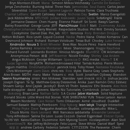
Bryn Morrison-Elliott
Mana
Simeon Milkov Velchevsky
Camille De Bastiani
Jenya Zenchenko
Burning Astral
Three Hats
Jamonidas
Soul Evans
Carlos Javier
Silverelitist
Dane Bucao
Salomé Lagarde
Patricio Torres
Clara Truchsess
Chantal LeBlanc
Garrett Calloway
nøixzy
Nicholas Day
Svetlin
Marco Evangelisti
Jack Kibble-White
MTU1500
Jordan Krakowski
Juuso Sipilä
SofaKing42
Frank
Jermaine Dawson
Chen Huang
Étienne Pikatoff
Sri Sonti
Bassy's Games
Bailey Rosenthal
George Luna
JEFF
Plane2House
Bob F
Matt
Zoemoney
Azula
Christopher Johansen
Harry Merrett
Respectable Studios
Phil Wilt
Dmitry Sorokin
Cookymine
Daniel Dias
Pixi_lab
MD1
Veronica
Rory
Brendan Droppo
Kelton McEwen
Rico Levitt
Liquid Cooled
Nadia
Pedro Viana
Oleksii Komarov
Can
Desmond Johnson
Richard
Roman Volobuev
Teraa Bull
Chodey
Luke Fenwick
Xindrrobo
Noura S
Brett Wheeler
Bees Wax
Nicole Pérez
Frank Hereford
Carlos Ramírez
Arianna Montanari
Ikkeii
Shannonigans
Maggie Raycheva
Richard Funnell
Leonardo Borsten
Vinicius Morgado
BluntBSE
CW Animations
Anonymous Person
鈴葵
Jeff Kraemer
Nicole Findlay
Shirley
Lisa Anders
Angus McAloon
George Willaman
Sparazza D
RKG media
Manu T
S K
Lucas Signoles
NinjARTA
Mohamedmoawad Hilal
Tamás Kuklics
Pierre Moore
seguin matthis
OneGhastlyGhoul
yannick tooy
Toby Howe
Nastassia Reutskaya
Chris Wintermyer
Liam Davis
chris reis
Ross
styles
Blaine Gray
Lewis Stephens
Alex Brown
MDTH
maru
Make
Yokami c:
mik
Scott
Jonathan Ojibway
Brandon
Swann Fourmanoy
sinsin
Ken Ishikawa
Stanislav
ryan mrazik
峻辰 朱
Joshua Jacobs
Joseph Dignan
Ta Sp
Matthew-Gracey Desravines
Anika
Juan Ramón Ortiz Estévez
Shivam Ganju
Anıl Çaylak
JacobyO
Bình Võ Thiên
bavazov
Elhi Stevens
Alec Keck
halle stoeppler
david
jstevens
Martín Niz Tutoriales
Combrinck
Johan Simonsson
dokiderg
Brian Lane
Nathan Salla
S A Cooke
Jaber Alarbash
Solid Neptune
Donald Stooks
Little Weird Kid Stories
YUKI SHIBUTANI/ YUN
Trevor Larson
Aaron
Maxim Nordentz
Caio Notari
Tomi Ollikainen
Aimé
cloudhed
Duskfall
Samuel Bassale
Mathijs Peerboom
Filip Nyborg
leon labyk
Triangle Interactive
Philip Pryke
Dave
Fangzahn Aviation Studios
colinangusstudio
Mike L.
Chuck Morris
Mark Leonard
Will
francesco sabbatella
Alexander Leinauer
Tony Alfredsson
Salina De Leon
Lucas Cozzoli
Daniel Eijgendaal
Eliézer Ojeda
תמר פלג טל
Kaleo/Dalton
Duzemine
Kim Myeong Soom
nicolaspetton
Alan Stoll
Greenlines78
Kie
Jeffrey McIlmoyle
Felix Lopez
Steve White
Daniel Warf
Syed
혜영 전
andrew Carbery
Federico Salvetti
C1T1Z333N
The Paraverse
Chem