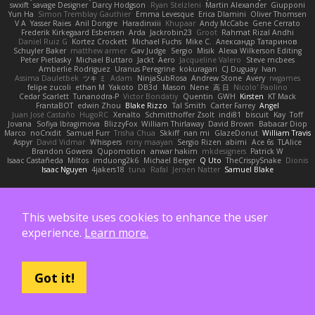
swxift
savage Designer
Darcy Hodgson
Ryan Stelzleni
Martin Alexander
Giupponi
Yun Ha
Simon Tremblay Gauthier
Emma Levesque
Erica Dlamini
Oliver Thomsen
V A
Yasser Raies
Anil Dongre
Haradinxiii
Khupaar
Andy McCabe
Gene Cerrato
Frederik Kirkegaard Esbensen
Arda
Jackrobin23
Groot
Rahmat Rizal Andhi
Daniel Ruiz G
Kortez Crockett
Michael Fuchs
Mike C.
Александр Татаринов
Schuyler Baker
matthew armer
Gav Judge
Sergio
Misik
Alexa Wilkerson Editing
Peter Pietlasky
Michael Buttaro
Jackt
Aero
Jacqueline Valero
Steve mcbees
Amberlie Rodriguez
Uranus Peregrine
kokuragari
CJ Duguay
Ivan
Assima Dauletbek
ツキ ミ
Adam
NinjaSubRosa
Andrew Stone
Avery
rwgames
felipe zucoli
ethan M
Yakoto
DB3d
Mason
Nene
高 日
Nicolo' Paolino
Cedar Scarlett
Tunanodra-P
Victor Bondatiy
Quentin
GWH
Kirsten
KT Mack
FrantaBOT
edwin Zhou
Blake Rizzo
Tal Smith
Carter Farrey
Angel
Juan José Castaño
HugoRC
Xenalto
Schmitthoffer Zsolt
indi81
biscuit
Kay
Toff
Jovana
Sofiya Ibragimova
BlizzyFox
William Thirlaway
David Brown
Babacar Diop
Marco
noCrxdit
Samuel Furr
Trisha Chua
Skkiff
nan mi
GlazeDonut
William Travis
Aspyr
David Vidmar
Whispers
rony maayan
Sergio Rizen
abimi
Ace 6s
TLAlice
Brandon Gowera
Qupomotion
anwar hakim
mkdesigners
Patrick W
Isaac Castañeda
Miltos
imduong2k6
Michael Berger
Q Uto
TheCrispySnake
Dionis
Isaac Nguyen
4jakers18
tuna
Rafal
Jeroen Natter
Samuel Blake
También apoyado por:
This website uses cookies to enhance the user
experience.
Learn more.
Got it!