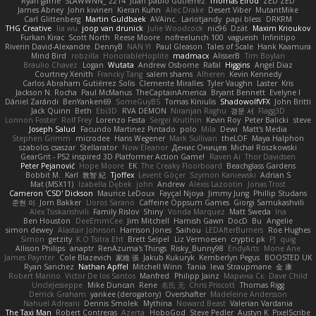
Ryan game
SLAWWNN_ 2214
Juan pablo Gutierrez
Thomas Elrod
ZED ZED
James Abney
John kivinen
Kieran Kuhn
Alec Drake
Desert Viber
MutantMike
Carl Glittenberg
Martin Guldbaek
AVAinc.
Lariotjandy
papi bless
DRKRM
THG Creative
lia wu
joop van drunick
Julie Woodcock
nic96
Dzät
Maxim Krioukov
Furkan Kirac
Scott North
Reese Moore
nofreelunch 100
vagueish
Infinitipo
Riverin David-Alexandre
DennyB
NAN YI
Paul Gleason
Tales of Scale
Hank Kaamura
Mind Bird
robzilla
HonorableHoplite
madmacx
AlisserB
Tim Boylan
Braulio Chavez
Logan
Wutata
Andrew Osborne
Rafal
Higgins
Angel Diaz
Courtney Xenith
Francky Tang
salem shams
Alheren
Kevin Kennedy
Carlos Abraham Gutiérrez Solis
Clemente Miralles
Tyler Vaughn
Laster
Kris
Jackson N. Rocha
Paul McManus
TheCaptainAmerica
Bryant Bennett
Evelyne I
Dániel Zarándi
BenYanken69
SomeGuyBS
Tomas Kiniulis
ShadowolfVFX
John Britti
Jack Quinn
Beth
Ebi3D
RVA DEMON
Niranjan Raghu
경문 서
Flagg3D
Lonnon Foster
Rolf Frey
Lorenzo Festa
Sergei Krutihin
Kevin Roy
Peter Balicki
steve
Joseph Salud
Facundo Martinez Pintado
polo
Mila
Dewi
Matt's Media
Stephen Grimm
microdee
Hans Wegener
Mark Sullivan
theLOF
Maya Halphon
szabolcs csaszar
Stellarator
Now Eleanor
Денис Оницев
Michał Roszkowski
GearGrit - PS2 inspired 3D Platformer Action Game!
Raven Ai
Thor Davidsen
Peter Pejanović
Hope Moore
EK
The Creaky Floorboard
Beachglass Gardens
Bobbit M.
Karl
敦智 紀
Tjoffex
Levent Göçer
Szymon Kaniewski
Adrian S
Mat (M5X11)
Izabella Dębek
john
Andrew
Alexis Lazootin
Jonas Trost
Cameron 'CSD' Dickson
Maurice LeDoux
Fayçal Njoya
Jimmy Jung
Phillip Studans
준현 이
Jorn Bakker
Lloros Sarano
Caffeine Oppsum Games
Giorgi Samukashvili
Alex Tsiskarishvili
Family Rislov
Shiny
Vonda Marquez
Matt Sweda
Ina
Ben Houston
DeeEmmCee
Jim Mitchell
Hamish Gawn
DocD
Bu
Angelie
simon dewey
Alastair Johnson
Harrison Jones
Saihou
LEDAfterBurners
Roe Hughes
Simon
getzity
K.O Tsitra Eht
Brett Seipel
Liz Vermoesen
cryptic pk
PJ
quig
Allison Philips
anaptr
RenAzuma's Things
Risky_Bunny98
EndyArts
Mone Ane
James Paynter
Cole Blazevich
家維 張
Jakub Kukuryk
Kemberlyn Pegus
BOOSTED UK
Ryan Sanchez
Nathan Apffel
Mitchell Winn
Tania
Ieva Straupmane
金 康
Robert Marino
Victor De los Santos
Manfred
Philipp Jainz
Марина Ск
Dave Child
UncleJesseppe
Mike Duncan
Rene
名氏 无
Chris Priscott
Thomas Rigg
Derrick Graham
yankee (derogatory)
Overshafter
Madeleine Andersson
Nahuel Adreani
Dennis Smolek
Mythina
Noward Beast
Valerian Vardania
The Taxi Man
Robert Contreras
Azerta
HoboGod
Steve Pedler
Austyn K
PixelScribe