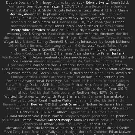
Double Downshift
Mr. Happy
Andrey Lebrov
sbuk
Edward Swartz
Jonah Edick
Wahrgrave
Dom Guerrera
Jazza
N_COUNTER
Artem Beitsch
Iryna Osadcha
Diran Bebekian
Caleb Slagle
Baptiste Belmudes
GrizzlyBeard
CJ
Troy
Chrisie
Morrissey Alexander
Harpbeats
charliehsy
Gregory Cook
Lulu
ExplorePolo
Danny Taurus
kay
Christian Forsgren
Venky
qwerty qwerty
Damon Hardy
Trevor McGee
Alan Pimm
Aku
Danilo Pipi
3DQuake
PooMagoo
Cristian
montrose edmonds
Harry
Frank Lundin
Cory Kutschker
Marcos Antonio
Randy "Blue" Bowden
david curiel
Rune
Nicky Brownell
Sibusiso Mauze
wpbirney420
T. Stargazer
Punit Chaturvedi
Andrew Barrie
Minehow
Mon1k4
Mitchell Kirkwood
Mike Bonafede
Keith Bridges
Kamila Novakova Tereza Nemcova
Wogan May
NefaroX
Stanley Chen榕樹
Unearthly Interactive
Jay
Joseph McKinnon
지후 이
Rafael Jimenez
Colin Langley
Juan M Ortiz
yusuf kodat
Taliesin River
GrimeOnADime
Cabot3D
Paola Avanzo
Sarah
Philipp Krombusch
Anthony Rosbottom
Danik Z
Herminia Alexandra Franco Parra
Hunter R
Vito Petrović
Saint Deluca
Sentient chicken noodle soup
Robbe Callewaert
Michael
Shalekendar
Alexander Levenson
James
Ma. Cristina Risoli
Yota chiba
Dean Simonds
Mark Sanderson
Alexandre Lhote
hazel bat
Abhijit Prasanth
Ben Hoffman
Matthew Edgmon
Tara Exotic
Juha Lindfors
Haydon Costall
Gonzako
Tim Winkelmann
Joel Green
Cody Chow
Miguel Mendez
Mario Epsley
dvdcusick
Philippe Bartholi
Carlos Cardenas Negro
Squak Box
Chlo Christine
Gray
Someone Anyone
sonal
Peter Page
Saturnis#6115
Heriberto Reinoso Gallegos
Elena T
Strogg
DaskalosBCE
ManiacMayo
Michael Hirschfelder
Joshua Palfrey
A
Maximino Huertas Vila
Shansen
Pureon
Rinalds Miļicins
Monica Pirvu
家俊 吴
Jahluu
Paul Marshall
Tabia Lourenco
Redlion
HeyoNSFW
Darry
Wojciech Świątkiewicz
Jack Lynch
Peter Siemens
Ben Berntsen
Nananekoko
Ian
Davide Bortoletti
Coral
Heather Walker
Jonathan Shelley
Martín Franchi
Bianca Goldbach
Beefree
治英 矢島
Caleb Simmons
Nathan
baitham i
Maet
Jean
Fenice Ardente
Fabian Norrby
Fatimah Aziz
Andrew
Johanna Fate
Mike Weber
HARRISON PARKER
Ned Fullsom
Ergo Venatus
D
Marco De mitri
Iulian-Eduard Varvara
Jack Plummer
Temple Simpson
Jonathan Diaz
Jadriaan
paul paviot
Emma Reynolds
Michael Rampe
Anna Kasunic
mleczyk
Valeria Rosales
ZerozenSFM
tbycae
Chloe Kiso
Alastair JL
chen li
OOPS!
Alessandro & Riccardo Lazzarin
Wilhelm Nylund
Michael Bertin
Michael Stetler
Yashi Zeng
Jacob Schelbert
Malignant
Hardy
J
Moritz S.
Chihirios
Ethan Mulwee