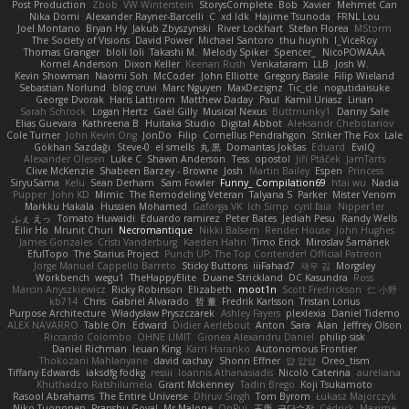
Post Production
Zbob
VW Winterstein
StorysComplete
Bob
Xavier
Mehmet Can
Nika Domi
Alexander Rayner-Barcelli
C
xd Idk
Hajime Tsunoda
FRNL Lou
Joel Montano
Bryan Hy
Jakub Zbyszynski
River Lockhart
Stefan Florea
MStorm
The Society of Visions
David Power
Michael Santoro
thu huynh
I_ViceRoy
Thomas Granger
bloli loli
Takashi M.
Melody Spiker
Spencer_
NicoPOWAAA
Kornel Anderson
Dixon Keller
Keenan Rush
Venkataram
LLB
Josh W.
Kevin Showman
Naomi Soh
McCoder
John Elliotte
Gregory Basile
Filip Wieland
Sebastian Norlund
blog cruvi
Marc Nguyen
MaxDezignz
Tic_cle
nogutidaisuke
George Dvorak
Haris Lattirom
Matthew Daday
Paul
Kamil Uriasz
Lirian
Sarah Schrock
Logan Hertz
Gaël Gilly
Musical Nexus
Buttmunky1
Danny Sale
Elias Guevara
Kathreena B
Huitaka Studio
Digital Abbot
Aleksandr Chebotariov
Cole Turner
John Kevin Ong
JonDo
Filip
Cornellus Pendrahgon
Striker The Fox
Lale
Gökhan Sazdağı
Steve-0
el smells
丸 黒
Domantas Jokšas
Eduard
EvilQ
Alexander Olesen
Luke C
Shawn Anderson
Tess
opostol
Jiří Ptáček
JamTarts
Clive McKenzie
Shabeen Barzey - Browne
Josh
Martin Bailey
Espen
Princess
SiryuSama
Kelu
Sean Derham
Sam Fowler
Funny_ Compilation69
htai wu
Nadia
Pupper
John KD
Mimic
The Remodeling Veteran
Talyana S
Parker
Mister Venom
Markku Hakala
Hussien Mohamed
Gaforga VK
Ich Simp
cyril faia
Nipper1er
ふぇ えっ
Tomato Huwaidi
Eduardo ramirez
Peter Bates
Jediah Pesu
Randy Wells
Eilir Ho
Mrunit Churi
Necromantique
Nikki Balsem
Render House
John Hughes
James Gonzales
Cristi Vanderburg
Kaeden Hahn
Timo Erick
Miroslav Šamánek
EfulTopo
The Starius Project
Punch UP: The Top Contender! Official Patreon
Jorge Manuel Cappello Barreto
Sticky Buttons
iiiFahad7
재우 김
Morgsley
Workbench
wegu1
TheHappyElite
Duane Strickland
DC Kasundra
Ross
Marcin Anyszkiewicz
Ricky Robinson
Elizabeth
moot1n
Scott Fredrickson
仁 小野
kb714
Chris
Gabriel Alvarado
哲 董
Fredrik Karlsson
Tristan Lorius
Purpose Architecture
Władysław Pryszczarek
Ashley Fayers
plexlexia
Daniel Tidemo
ALEX NAVARRO
Table On
Edward
Didier Aerlebout
Anton
Sara
Alan
Jeffrey Olson
Riccardo Colombo
OHNE LIMIT
Gionea Alexandru Daniel
philip sisk
Daniel Richman
Ieuan King
Karri Haranko
Autonomous Frontier
Thokozani Mahlanyane
david cachay
Shonn Effner
얍 얍얍
Oreo_tism
Tiffany Edwards
iaksdfg fodkg
ressii
Ioannis Athanasiadis
Nicolò Caterina
aureliana
Khuthadzo Ratshilumela
Grant Mckenney
Tadin Brego
Koji Tsukamoto
Rasool Abrahams
The Entire Universe
Dhruv Singh
Tom Byrom
Łukasz Majorczyk
Niko Tuononen
Pranshu Goyal
Mr Malone
OnPui
王庚
극단수작
Cédrick
Maxime