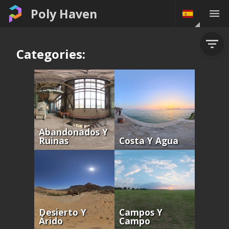
Poly Haven
Categories:
Abandonados Y
Ruinas
Costa Y Agua
Desierto Y
Campos Y
Árido
Campo