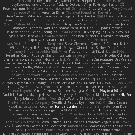
Jonathan Correa
Rose
Jhon Magdalena
Aisha Harper
Fuji
Rupert Eveleigh
JaaySweeney
Andrei Tabone
Ruslana Dutchak
Allen Partridge
EpsilonCG
Peter Jessiman
Nikki Navaille
komito
emil
Saintetixx
Zhou Weitong
Tony Elwood
Sprague Williams
FeroshGirlSims
Worawut Pongchen
Daniel Jennings
Joshua Conard
Mike Dyer
Jeremy Fukunaga
Rockie Hoerter
鸿彬 邱
Gabriel Brenne
Carmine Ciccone
Paul Shewan
luke gentile
Lux_Fox
azbeaupre
Binsei Numao
Quade Zaban
Aleksandra Davydenko
Benjamin Newman
Kumatora
Liam Jordan
Masanyao
Andreas Gohl
TheThomasTrainzUser
Line Ulv
John Dreessen
David Valentine
Edson Rodriguez
Dávid Borsodi
Lil Sleeping Bag
SubToMyYTplz
Bryn Couser
HanaYou
Hakar Kerarmor
Elric Chen
Michelle Hironaka
Yandong
Supachai Chanarittichai
Leonard Rio
Ben Seaman
Axis Design Studio | Elliott Benjamin
Steve Clements
Gordon S
Thomas Deisz
William Bergen II
Slompy
yotpak
Morgan
Ximo Llopis Barber
Piero Perez
Anthony Simuel
astroblur
Erik Miller
Fred Vollmer
Jeff Kissel
Martin Býšek
Jonathan Caron-Roberge
Gaston
Jose Luis
seryong kim
till toe
Nicolas Ocheda
Clemente Gonzalez
Sean McSharry
Jack Palmstrom
John Daineusaure
Bas Peeters
Sascha Donie
Marvin W Parker
Patrick
Zach Ball
Isaac
katren wood
Deek_Blue
Jason Eyre
Bradley Wilson
Cathy W
Dennis Torosyan
Brian Dolan
Cameron Koch
Xavier Caliz
Zach Robyn
Fizzle
Lukas Ess
andrea cerini
Keerthi Pachala
Benjamin Learmonth
Claudia Toyama
Von Piper Flowers
Søren Rosendahl
Van Den Heuvel Matthew
Alberto Ferrer Lara
Edo Salvej
Pzit
✧ 𝔪𝔞𝔯𝔦 ✧
eeee
Aurora Nights Studio
Dougal Henken
Attila Malarik
uujann
D1REW00F
Ryan Dunn
mura
Jose Espinoza
iiiimmmm
Matthias LN
SteelDriver
Henri49
Solid Jake
Ricardo Negrete
Саша Ячмень
Solacen
Martynas Gurskas
PlaytestDS
Aren
Paul R LeBlanc
vikky
sepehr sabour
Silly Killy
Benoît Texier
Matthew Jeffs
Kelly Port
Tony Johnson
Sadie J. Foxx
SilentWatcher28
Jose Francisco Martinez
The Name Brand Company
Bouillard
Patrick Ryan
Keu
皓欽 涂
Chris DeVere
Foxokles
garzatron
cyclump
Joshua Dunfee
Giulio Chiaramonte
John Doe
Mornè Blake
Mateusz Relinger
Elia ALMALIKI
JC
uiiunan
Rongina
DigiTaco
Thierwaechter
Francois Gandon
Aaron Mceachern
kath
AREA 6
Alan Farkas
Humoud Al-Amiri
Rasmus Hauge
Arlene Lukkarila
ColdRice25
Anthea Ward
Peter Mark Wittmann
Pascal Scrivani
Elias Jimenez
Lawrence Rogers
Kurt Boyer
Risk 📀
Andreea Cosma
Dan Greenheck
Annette Pew
Stories Beyond The Borders
Spark PJ
Mohamad Hadlah
Kyle Mitrione
Ty Grenier
dddddrdrdrdrdr
Marcell Ceslowsky
Cedoulain
Jeff McGowan
Carlos Filipe
Oleg
Elsie
Markus Löchte