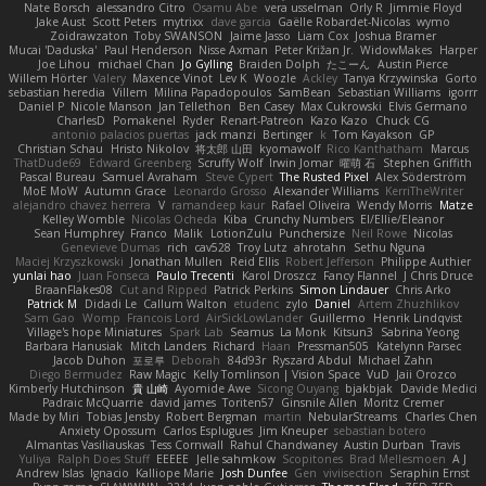
Nate Borsch
alessandro Citro
Osamu Abe
vera usselman
Orly R
Jimmie Floyd
Jake Aust
Scott Peters
mytrixx
dave garcia
Gaëlle Robardet-Nicolas
wymo
Zoidrawzaton
Toby SWANSON
Jaime Jasso
Liam Cox
Joshua Bramer
Mucai 'Daduska'
Paul Henderson
Nisse Axman
Peter Križan Jr.
WidowMakes
Harper
Joe Lihou
michael Chan
Jo Gylling
Braiden Dolph
たこーん
Austin Pierce
Willem Hörter
Valery
Maxence Vinot
Lev K
Woozle
Ackley
Tanya Krzywinska
Gorto
sebastian heredia
Villem
Milina Papadopoulos
SamBean
Sebastian Williams
igorrr
Daniel P
Nicole Manson
Jan Tellethon
Ben Casey
Max Cukrowski
Elvis Germano
CharlesD
Pomakenel
Ryder
Renart-Patreon
Kazo Kazo
Chuck CG
antonio palacios puertas
jack manzi
Bertinger
k
Tom Kayakson
GP
Christian Schau
Hristo Nikolov
将太郎 山田
kyomawolf
Rico Kanthatham
Marcus
ThatDude69
Edward Greenberg
Scruffy Wolf
Irwin Jomar
曜萌 石
Stephen Griffith
Pascal Bureau
Samuel Avraham
Steve Cypert
The Rusted Pixel
Alex Söderström
MoE MoW
Autumn Grace
Leonardo Grosso
Alexander Williams
KerriTheWriter
alejandro chavez herrera
V
ramandeep kaur
Rafael Oliveira
Wendy Morris
Matze
Kelley Womble
Nicolas Ocheda
Kiba
Crunchy Numbers
El/Ellie/Eleanor
Sean Humphrey
Franco
Malik
LotionZulu
Punchersize
Neil Rowe
Nicolas
Genevieve Dumas
rich
cav528
Troy Lutz
ahrotahn
Sethu Nguna
Maciej Krzyszkowski
Jonathan Mullen
Reid Ellis
Robert Jefferson
Philippe Authier
yunlai hao
Juan Fonseca
Paulo Trecenti
Karol Droszcz
Fancy Flannel
J Chris Druce
BraanFlakes08
Cut and Ripped
Patrick Perkins
Simon Lindauer
Chris Arko
Patrick M
Didadi Le
Callum Walton
etudenc
zylo
Daniel
Artem Zhuzhlikov
Sam Gao
Womp
Francois Lord
AirSickLowLander
Guillermo
Henrik Lindqvist
Village's hope Miniatures
Spark Lab
Seamus
La Monk
Kitsun3
Sabrina Yeong
Barbara Hanusiak
Mitch Landers
Richard
Haan
Pressman505
Katelynn Parsec
Jacob Duhon
포로루
Deborah
84d93r
Ryszard Abdul
Michael Zahn
Diego Bermudez
Raw Magic
Kelly Tomlinson | Vision Space
VuD
Jaii Orozco
Kimberly Hutchinson
貴 山崎
Ayomide Awe
Sicong Ouyang
bjakbjak
Davide Medici
Padraic McQuarrie
david james
Toriten57
Ginsnile Allen
Moritz Cremer
Made by Miri
Tobias Jensby
Robert Bergman
martin
NebularStreams
Charles Chen
Anxiety Opossum
Carlos Esplugues
Jim Kneuper
sebastian botero
Almantas Vasiliauskas
Tess Cornwall
Rahul Chandwaney
Austin Durban
Travis
Yuliya
Ralph Does Stuff
EEEEE
Jelle sahmkow
Scopitones
Brad Mellesmoen
A J
Andrew Islas
Ignacio
Kalliope Marie
Josh Dunfee
Gen
viviisection
Seraphin Ernst