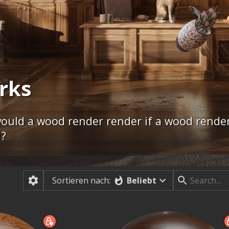
rks
uld a wood render render if a wood rende
d?
Beliebt
Sortieren nach: