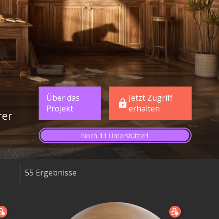
Über das
Jetzt Zugriff
Projekt
erhalten
rer
Noch 11 Unterstützer!
55
Ergebnisse