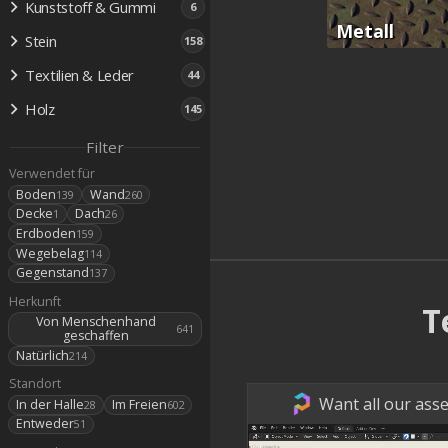
Kunststoff & Gummi
6
Metall
Stein
158
Textilien & Leder
44
Holz
145
Filter
Verwendet für
Boden
Wand
139
260
Decke
Dach
1
26
Erdboden
159
Wegebelag
114
Gegenstand
137
Herkunft
T
Von Menschenhand
641
geschaffen
Natürlich
214
Standort
Want all our asse
In der Halle
Im Freien
28
602
Entweder
51