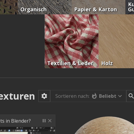
Ku
Organisch
Papier & Karton
G
Textilien & Leder
Holz
exturen
Beliebt
Sortieren nach:
ts in Blender?