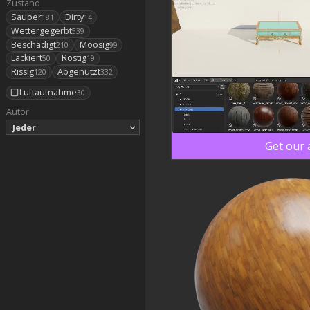
Zustand
Sauber
Dirty
181
14
Wettergegerbt
539
Beschädigt
Moosig
210
99
Lackiert
Rostig
50
19
Rissig
Abgenutzt
120
332
Luftaufnahme
30
Autor
Jeder
Get our