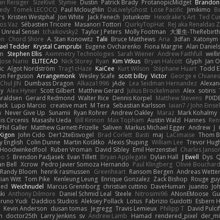
an Reisiger
SizeKivit
Stymie
Dustin
Patrick Brady
ProtanopicMidget
Brandon
edy
Tomek LECOCQ
Paul Mcloughlin
DaLivelyGhost
Lose Pacific
Jimikimo
B
rs
Kristen Westphal
Jon White
Jack Fenech
Jotunkottr
Hexdrake's Art
Ted Cur
os Vaz
Sébastien Tricoire
Masanori Tottori
QuirkyTopHat
ReJ aka Renaldas 
Unreal Sensei
tchaikovsky2
Taylor J Peters
Molly Footman
大重生-TheRebirth
on
Chord Shore
A. Stan Konowitz
Talii
Bruce Matthews
Aria
3dfan
Xatonym
ael Tedder
Krystal Camprubi
Eugene Ovcharenko
Fiona Margrie
Alan Daniel
lm
Stephen Ellis
Aximmetry Technologies
Sarah Wiener
Andrew Faithfull
well
Jose Nario
ELITECAD
Nick Storey
Ryan
Kim Vitkus
Bryan Halcott
Glyph
Jan O
ic
Algot Nordström
Trag1cHaze
KaiCee
Kurt Wilson
Stéphane Huart
Todd E
on Ferguson
Arrangemonk
Wesley Scafe
scott bilby
Victor
George e Chiane
Chul JIN
Dumbass Dragon
Alkaza1996
jAde
Lea Seidman Hernandez
Alexan
ey
Alex Hyner
Scott Gilbert
Matthew Gerard
Julius Brockelmann
Alex
sotiris
araldsen
Gerard Redmond
Walter Rice
Dennis Korpel
Matthew Stevens
PIXD
ack
Lupo Marcio
creative mart
M Tera
Sebastian Karlsson
Iaian7 / John Einse
a
Never Give Up
Sunamii
Ryan Rohrer
Andrew Oakley
Maraz
Mark Kohalmy
nis Circenis
Masashi Ueda
Bill Kinnon
Max Topham
Austin Walzl
Hannes
Ren
Phil Galler
Matthew Garnett-Frizelle
Saliven
Markus Michael Egger
Andrew
J
Kigon
John Cido
Der12teEisvogel
Brad Corlett
Basti
maj
LaCimaise
Thom B
y English
Colin Dunne
Martin Koťátko
Alexis Shuping
William Lee
Trevor Hug
Hoodwinkedfool
Ruben Vroman
David Sibley
Emil Herzenstiel
Charles Janso
eo S
Brendon Padjasek
Evan Tillett
Bryan Applegate
Dylan Hall
J Ewell
Dys
Q
an Bell
Xcrow
Pedro Javier Somoza Hernando
Paul Klingberg
Olivié Bouchar
Randy Bloom
henrik rasmussen
Greenheart
Ransom Bergen
Andreas Wette
ian Witt
Tom Pike
Kenleung Leung
Enrique Gonzalez
Zack Bishop
Rouge gu
med
Weichnudel
Marcus Grennborg
christian cuttino
DaveHuman
juanito
Jo
ki
Anthony Dilmore
Daniel Schmid Leal
Steele
Nitrosimi96
ANonEMoose
Gu
runo Yudi
Daddios Studios
Aleksey Pollack
Lotus
Fabrizio Guidotti
Esbern 
s
Kevin Anderson
dusan tomas
Jegregg
Travis Lemieux
Philipp T
David Pulci
h
doctor25th
Larry Jenkins
sv
Andrew Lamb
Hamad
rendered_pixel
der_mi