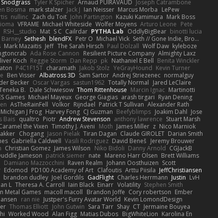
 Snodgrass
Tyler K Spicher
Arnaud PUIRAVAUD
Joseph Catrambone
en Bosma
mark stalzer
Jack J
Ian Neisser
Marcus Morba
LePew
tis
nullinc
Zach du Toit
John Partington
Kazuki Kamimura
Mark Boss
Zioma
VFRAME
Michael Whiteside
Wolfer Moyens
Arturo Leone
Pete
RSH__studio
Mat
S C
Cailrdar
PYTHA Lab
OddlyBigBear
binotti lucia
Barney
Sethesh
blendFX
Petr O
Michael Vick
Seth // Gone Indie, Bro...
s
Mark Mazaitis
Jeff
The Sarah Hirsch
Paul Dolzall
Wolf Daw
kyleboze
ingtoncrab
Ada Rose Cannon
Resilient Picture Company
Almighty Laxz
liver Koch
Reggie Storm
Dan Repp
pk
Nathaniel E Bell
Benita Winckler
aton
P4C1F15T
charamath
Jakob Stolz
YeGrayHound
Kevin Turner
se
Ben Visser
Albatross 3D
Sam Sartor
Andrej Striezenec
normalguy
der Becker
Oscar Vargas
sastun1962
Totally Normal
Jared LeClaire
Teneka B.
Dale Schwiesow
Thom Rittenhouse
Marcin Ignac
Martinotti
ES Games
Michael Mayeux
George Giagias
arash tirgari
Ryan Dening
len
AsTheRainFell
Volkor
Rijndael
Patrick T Sullivan
Alexander Rath
Michigan J Frog
Harvey Fong
CJ Guzman
Beefyblimps
Joakim Dahl
Jose
s Bais
qualtro
Piotr
Andrew Stevenson
anthony lawrence
Stuart Marsh
Caramel the Vixen
Timothy J. Aveni
Moth
James Miller
z
Nico Marniok
akker
Chogang
Jason Pielak
Tiran Dagan
Claude GIROLET
Darian Smith
hes
Gabriella Caldwell
Vasili Rodriguez
David Beneš
Jeremy Brouwer
n
Christian Gomez
James Wilson
Niko Bidoli
Danny Arnold
CGJackB
uddle Jameson
patrick siemer
nate
Mareno Harr Olsen
Brett Williams
d
Damiano Mazzocchini
Raven Realm
Johann Oosthuizen
Scott
r
Edomod
PD100 Academy of Art
Clafoutis
Arttu Piisila
JeffChristiansen
y
brandon dudley
Joel Gordils
GadFlight
Charles Herrmann
Justin
LvH
han L
Theresa A. Carroll
Iain Black
Einarr
Volatility
Stephen Smith
n Metal Games
macoll macoll
Brandon Joffe
Cory robertson
Ember
Hansen
ran nie
Justper's Furry Avatar World
Kevin LomondDesign
fer
Thomas Elliott
John Gutwin
Sara Tarr
Shay
CT
Jermaine Bouyea
hi
Worked Wood
Alan Figg
Matias Dubos
BigWhiteLion
Karolina En