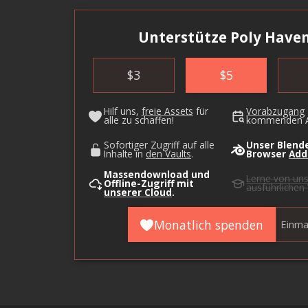
Unterstütze Poly Haven
$
3
$
5
Hilf uns,
freie Assets
für
Vorabzugang
alle zu schaffen!
kommenden A
Sofortiger Zugriff auf alle
Unser Blende
Inhalte in
den Vaults
.
Browser
Add
Massendownload und
Lerne von un
Offline-Zugriff mit
ausführlichen
unserer Cloud
.
Monatlich spenden
Einma