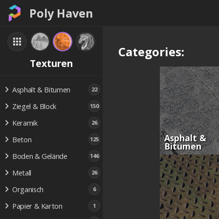
Poly Haven
Categories:
Texturen
Asphalt & Bitumen
22
Ziegel & Block
150
Keramik
26
Asphalt &
Beton
125
Bitumen
Boden & Gelände
146
Metall
26
Organisch
6
Papier & Karton
1