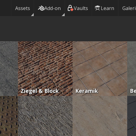
Assets
Add-on
Vaults
Learn
Galer
Ziegel & Block
Keramik
B