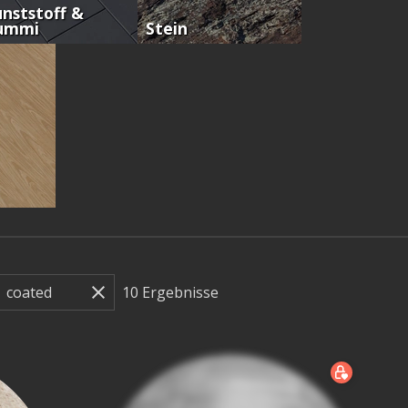
nststoff &
ummi
Stein
10
Ergebnisse