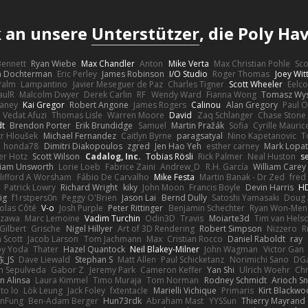
k an unsere
Unterstützer
, die Poly H
 Bennett
Ryan Wiebe
Max Chandler
Anton
Mike Verta
Max Christian Pohle
Sc
en Dochterman
Eric Perley
James Robinson
I/O Studio
Roger Thomas
Joey Wi
Palm
Lampantino
Javier Meseguer de Paz
Charles Tigner
Scott Wheeler
Eelco
aulR
Malcolm Dwyer
Derek Carlin
RF
Wendy Ward
Fianna Wong
Tomasz Wys
aney
Kai Gregor
Robert Angone
James Rogers
Calinou
Alan Gregory
Paul O
Vedat Afuzi
Thomas Lisle
Warren Moore
David
Zaq Schlanger
Chase Stone
dt
Brendon Porter
Erik Brundidge
Samuel
Martin Pražák
Sofia
Cyrille Mauric
tr Hloušek
Michael Fernandez
Caitlyn Byrne
paragsatyal
Nino Kapetanovic
T
honda78
Dimitri Diakopoulos
zgred
Jen Hao Yeh
esther carney
Mark Lopa
er Hotz
Scott Wilson
Cadalog, Inc.
Tobias Rösli
Rick Palmer
Neal Huston
s
liam Unsworth
Lorie Loeb
Fabrice Zaini
Andrew_D
R.H. García
William Carey
lifford A Worsham
Fábio De Carvalho
Mike Festa
Martin Banak - Dr Zed
fred
Patrick Lowry
Richard Wright
kiky
John Moon
Francis Boyle
Devin Harris
HD
ig
f1rstpers0n
Peggy O'Brien
Jason Lai
Bernd Dully
Satoshi Yamasaki
Doug 
olas Côté
V-o
Josh Purple
Peter Rittinger
Benjamin Schechter
Ryan Won-Men
Izawa
Marc Lemoine
Vadim Turchin
Odin3D
Travis
Moiarte3d
Tim van Hels
Gilbert
Grische
Nigel Hillyer
Art of 3D Rendering
Robert Simpson
Nizzero
R
 Scott
Jacob Larson
Tom Jachmann
Max
Cristian Rocco
Daniel Raboldt
ray
y Yoda
Thater
Hazel Quantock
Neil Blakey-Milner
John Wagman
Victor Gan
_JS
Dave Liewald
Stephan S
Matt Allen
Paul Schicketanz
Norimichi Sano
DGa
an Sepulveda
Gabor Z
Jeremy Park
Cameron Keffer
Yan Shi
Ulrich Woehr
Chr
n Alinsa
Laura Kimmel
Timo Muraja
Tom Norman
Rodney Schmidt
Arioch 
to lo
Lök Leung
Jack Foley
fxtentacle
Marielli Vichique
Primaris
Kirt Blackw
nFung
Ben-Adam Berger
Hun73rdk
Abraham Mast
YYSSun
Thierry Mayrand