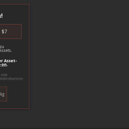
!
$
7
zu
ssets.
r Asset-
-on
.
s
mit
 Videokursen.
lig