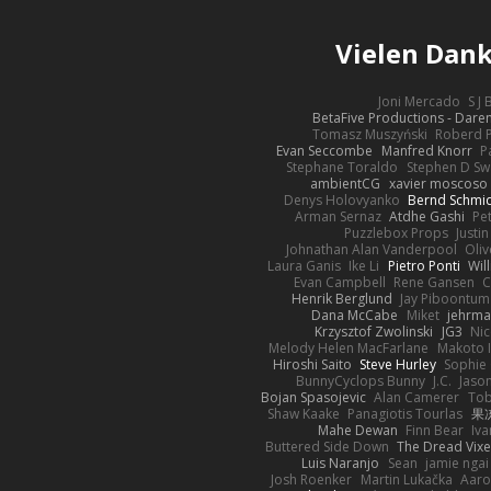
Vielen Dan
Joni Mercado
S J
BetaFive Productions - Dar
Tomasz Muszyński
Roberd 
Evan Seccombe
Manfred Knorr
P
Stephane Toraldo
Stephen D Sw
ambientCG
xavier moscoso
Denys Holovyanko
Bernd Schmi
Arman Sernaz
Atdhe Gashi
Pe
Puzzlebox Props
Justin
Johnathan Alan Vanderpool
Oliv
Laura Ganis
Ike Li
Pietro Ponti
Wil
Evan Campbell
Rene Gansen
C
Henrik Berglund
Jay Piboontum
Dana McCabe
Miket
jehrma
Krzysztof Zwolinski
JG3
Nic
Melody Helen MacFarlane
Makoto 
Hiroshi Saito
Steve Hurley
Sophie 
BunnyCyclops Bunny
J.C.
Jason
Bojan Spasojevic
Alan Camerer
Tob
Shaw Kaake
Panagiotis Tourlas
果冻
Mahe Dewan
Finn Bear
Iv
Buttered Side Down
The Dread Vixe
Luis Naranjo
Sean
jamie ngai 
Josh Roenker
Martin Lukačka
Aaro