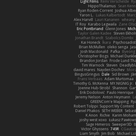
Light Films
Rémi Verschelde
Ry
HippoThalamus
Sean Kenn
Ryan Roden-Corrent
Joshua Albe
Yaron L.
Lukas Kalbertodt
Marc
Alex Harvill
Lauri Kananen
wheany
IT Roy
Karabo Legwaila
Zane Ols
Eric Pontbriand
Glenn Jones
Mich
Taylor Galen Kadee
Steven Ekho
Jonathan Brandt
Szabolcs Dombi
Kai Honeck
Íkara
Psychosadist
Brian McMullen
oleko senga
Jas
Josh Macdonald
Pafka
Byeong 
Christopher Bogs
Michael Dunkl
Brandon Jordan
Frode Lund Th
Tim Warnock
Steven
Deadlybl
david mares
Nayden Dochev
Moir
BingusGringus
Dale
Sid Brown
Jā
Frans Verbaas
Adam Murtomaa
Timothy G. McKenna
MY.NIGNIG Jr.
Joenne Hub-Strobl
Shannon
Gar
Erik Dodolović
Paulo Henrique
Jeremy Nelson
Anton Heymann
L
GREENCom'e Mapping
Ry
Robert Tolppi: Support My Content
Daniel Phakos
SETH WEBER
Sebast
K Anon
Richie
Karim Moha
joshy west xoxo
Łukasz Pawłows
Sage Himeros
Sweeper3D
B
Victor Ghyssens
749R
CGauto
Liam Smyth
Jim Bob
Michael Lo