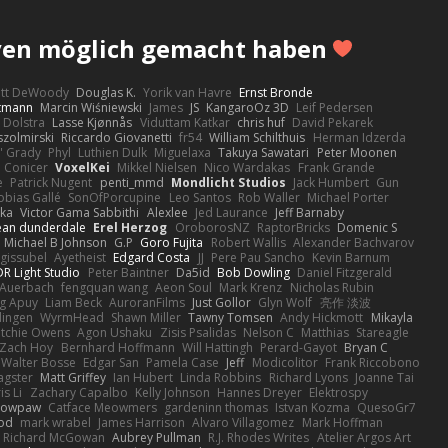
aven möglich gemacht haben
ott DeWoody
Douglas K.
Yorik van Havre
Ernst Bronde
ttmann
Marcin Wiśniewski
James
JS
KangaroOz 3D
Leif Pedersen
 Dolstra
Lasse Kjønnås
Viduttam Katkar
chris huf
David Pekarek
zolmirski
Riccardo Giovanetti
fr54
William Schilthuis
Herman Idzerda
' Grady
Phyl
Luthien Dulk
Miguelaxa
Takuya Sawatari
Peter Moonen
Conicer
VoxelKei
Mikkel Nielsen
Nico Wardakas
Frank Grande
e
Patrick Nugent
penti_mmd
Mondlicht Studios
Jack Humbert
Gun
obias Gallé
SonOfPorcupine
Leo Santos
Rob Waller
Michael Porter
tka
Victor Gama Sabbithi
Alexlee
Jed Laurance
Jeff Barnaby
ean dunderdale
Erel Herzog
OroborosNZ
RaptorBricks
Domenic S
Michael B Johnson
G.P
Goro Fujita
Robert Wallis
Alexander Bachvarov
 gissubel
Ayetheist
Edgard Costa
JJ
Pere Pau Sancho
Kevin Barnum
R Light Studio
Peter Baintner
Da5id
Bob Dowling
Daniel Fitzgerald
Auerbach
fengquan wang
Aeon Soul
Mark Krenz
Nicholas Rubin
g Apuy
Liam Beck
AuroranFilms
Just Gollor
Glyn Wolf
亮作 淡波
dingen
WyrmHead
Shawn Miller
Tawny Tomsen
Andy Hickmott
Mikayla
itchie Owens
Agon Ushaku
Zisis Psalidas
Nelson C
Matthias
Stareagle
Zach Hoy
Bernhard Hoffmann
Will Hattingh
Perard-Gayot
Bryan C
Walter Bosse
Edgar San
Pamela Case
Jeff
Modicolitor
Frank Riccobono
gster
Matt Griffey
Ian Hubert
Linda Robbins
Richard Lyons
Joanne Tai
is Li
Zachary Capalbo
Kelly Johnson
Hannes Dreyer
Elektrospy
Snowpaw
Catface Meowmers
gardeninn thomas
Istvan Kozma
QuesoGr7
ood
mark wrabel
James Harrison
Alvaro Villagomez
Mark Hoffman
Richard McGowan
Aubrey Pullman
R.J. Rhodes Writes
Atelier Argos Art