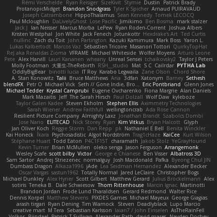
Rémi Verschelde
Ryan Reisiger
SizeKivit
Stymie
Dustin
Patrick Brady
ProtanopicMidget
Brandon Snodgrass
Tyler K Spicher
Arnaud PUIRAVAUD
Joseph Catrambone
HippoThalamus
Sean Kennedy
Tomek LECOCQ
Paul Mcloughlin
DaLivelyGhost
Lose Pacific
Jimikimo
Ben Bosma
mark stalzer
Jack J
Ian Neisser
Marcus Morba
LePew
Ryan Roden-Corrent
Joshua Albers
Kristen Westphal
Jon White
Jack Fenech
Jotunkottr
Hexdrake's Art
Ted Curtis
nullinc
Zach du Toit
John Partington
Kazuki Kamimura
Mark Boss
Yaron L.
Lukas Kalbertodt
Marcos Vaz
Sébastien Tricoire
Masanori Tottori
QuirkyTopHat
ReJ aka Renaldas Zioma
VFRAME
Michael Whiteside
Wolfer Moyens
Arturo Leone
Pete
Alex Harvill
Lauri Kananen
wheany
Unreal Sensei
tchaikovsky2
Taylor J Peters
Molly Footman
大重生-TheRebirth
RSH__studio
Mat
S C
Cailrdar
PYTHA Lab
OddlyBigBear
binotti lucia
IT Roy
Karabo Legwaila
Zane Olson
Chord Shore
A. Stan Konowitz
Talii
Bruce Matthews
Aria
3dfan
Xatonym
Barney
Sethesh
blendFX
Petr O
Michael Vick
Seth // Gone Indie, Bro...
Eric Pontbriand
Glenn Jones
Michael Tedder
Krystal Camprubi
Eugene Ovcharenko
Fiona Margrie
Alan Daniels
Mark Mazaitis
Jeff
The Sarah Hirsch
Paul Dolzall
Wolf Daw
kyleboze
Taylor Galen Kadee
Steven Ekholm
Stephen Ellis
Aximmetry Technologies
Sarah Wiener
Andrew Faithfull
wellingtoncrab
Ada Rose Cannon
Resilient Picture Company
Almighty Laxz
Jonathan Brandt
Szabolcs Dombi
Jose Nario
ELITECAD
Nick Storey
Ryan
Kim Vitkus
Bryan Halcott
Glyph
Jan Oliver Koch
Reggie Storm
Dan Repp
pk
Nathaniel E Bell
Benita Winckler
Kai Honeck
Íkara
Psychosadistic
Algot Nordström
Trag1cHaze
KaiCee
Kurt Wilson
Stéphane Huart
Todd Eaton
P4C1F15T
charamath
Jakob Stolz
YeGrayHound
Kevin Turner
Brian McMullen
oleko senga
Jason Ferguson
Arrangemonk
Wesley Scafe
scott bilby
Victor
George e Chianese
Ben Visser
Albatross 3D
Sam Sartor
Andrej Striezenec
normalguy
Josh Macdonald
Pafka
Byeong Chul JIN
Dumbass Dragon
Alkaza1996
jAde
Lea Seidman Hernandez
Alexander Becker
Oscar Vargas
sastun1962
Totally Normal
Jared LeClaire
Christopher Bogs
Michael Dunkley
Alex Hyner
Scott Gilbert
Matthew Gerard
Julius Brockelmann
Alex
sotiris
Teneka B.
Dale Schwiesow
Thom Rittenhouse
Marcin Ignac
Martinotti
Brandon Jordan
Frode Lund Tharaldsen
Gerard Redmond
Walter Rice
Dennis Korpel
Matthew Stevens
PIXDES Games
Michael Mayeux
George Giagias
arash tirgari
Ryan Dening
Tim Warnock
Steven
Deadlyblack
Lupo Marcio
creative mart
M Tera
Sebastian Karlsson
Iaian7 / John Einselen
AsTheRainFell
Volkor
Rijndael
Patrick T Sullivan
Alexander Rath
david mares
Nayden Dochev