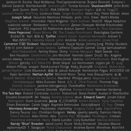
Jackson N. Rocha
Paul McManus
TheCaptainAmerica
Bryant Bennett
Evelyne I
Dániel Zarándi
BenYanken69
SomeGuyBS
Tomas Kiniulis
ShadowolfVFX
John Britti
Jack Quinn
Beth
Ebi3D
RVA DEMON
Niranjan Raghu
경문 서
Flagg3D
Lonnon Foster
Rolf Frey
Lorenzo Festa
Sergei Krutihin
Kevin Roy
Peter Balicki
steve
Joseph Salud
Facundo Martinez Pintado
polo
Mila
Dewi
Matt's Media
Stephen Grimm
microdee
Hans Wegener
Mark Sullivan
theLOF
Maya Halphon
szabolcs csaszar
Stellarator
Now Eleanor
Денис Оницев
Michał Roszkowski
GearGrit - PS2 inspired 3D Platformer Action Game!
Raven Ai
Thor Davidsen
Peter Pejanović
Hope Moore
EK
The Creaky Floorboard
Beachglass Gardens
Bobbit M.
Karl
敦智 紀
Tjoffex
Levent Göçer
Szymon Kaniewski
Adrian S
Mat (M5X11)
Izabella Dębek
john
Andrew
Alexis Lazootin
Jonas Trost
Cameron 'CSD' Dickson
Maurice LeDoux
Fayçal Njoya
Jimmy Jung
Phillip Studans
준현 이
Jorn Bakker
Lloros Sarano
Caffeine Oppsum Games
Giorgi Samukashvili
Alex Tsiskarishvili
Family Rislov
Shiny
Vonda Marquez
Matt Sweda
Ina
Ben Houston
DeeEmmCee
Jim Mitchell
Hamish Gawn
DocD
Bu
Angelie
simon dewey
Alastair Johnson
Harrison Jones
Saihou
LEDAfterBurners
Roe Hughes
Simon
getzity
K.O Tsitra Eht
Brett Seipel
Liz Vermoesen
cryptic pk
PJ
quig
Allison Philips
anaptr
RenAzuma's Things
Risky_Bunny98
EndyArts
Mone Ane
James Paynter
Cole Blazevich
家維 張
Jakub Kukuryk
Kemberlyn Pegus
BOOSTED UK
Ryan Sanchez
Nathan Apffel
Mitchell Winn
Tania
Ieva Straupmane
金 康
Robert Marino
Victor De los Santos
Manfred
Philipp Jainz
Марина Ск
Dave Child
UncleJesseppe
Mike Duncan
Rene
名氏 无
Chris Priscott
Thomas Rigg
Derrick Graham
yankee (derogatory)
Overshafter
Madeleine Andersson
Nahuel Adreani
Dennis Smolek
Mythina
Noward Beast
Valerian Vardania
The Taxi Man
Robert Contreras
Azerta
HoboGod
Steve Pedler
Austyn K
PixelScribe
Double Downshift
Mr. Happy
Andrey Lebrov
sbuk
Edward Swartz
Jonah Edick
Wahrgrave
Dom Guerrera
Jazza
N_COUNTER
Artem Beitsch
Iryna Osadcha
Diran Bebekian
Caleb Slagle
Baptiste Belmudes
GrizzlyBeard
CJ
Troy
Chrisie
Morrissey Alexander
Harpbeats
charliehsy
Gregory Cook
Lulu
ExplorePolo
Danny Taurus
kay
Christian Forsgren
Venky
qwerty qwerty
Damon Hardy
Trevor McGee
Alan Pimm
Aku
Danilo Pipi
3DQuake
PooMagoo
Cristian
montrose edmonds
Harry
Frank Lundin
Cory Kutschker
Marcos Antonio
Randy "Blue" Bowden
david curiel
Rune
Nicky Brownell
Sibusiso Mauze
wpbirney420
T. Stargazer
Punit Chaturvedi
Andrew Barrie
Minehow
Mon1k4