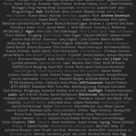
Moira
Never Give Up
Sunamii
Ryan Rohrer
Andrew Oakley
Maraz
Mark Kohalmy
Michigan J Frog
Harvey Fong
CJ Guzman
Beefyblimps
Joakim Dahl
Jose
BingusGringus
Dale
Sid Brown
Jānis Circenis
Masashi Ueda
Bill Kinnon
Max Topham
Austin Walzl
Hannes
Rens Bais
qualtro
Piotr
Andrew Stevenson
anthony lawrence
Stuart Marsh
Frans Verbaas
Adam Murtomaa
Phil Galler
Matthew Garnett-Frizelle
Saliven
Markus Michael Egger
Andrew
J
Caramel the Vixen
Timothy J. Aveni
Moth
James Miller
z
Nico Marniok
Timothy G. McKenna
MY.NIGNIG Jr.
Kigon
John Cido
Der12teEisvogel
Brad Corlett
Basti
maj
LaCimaise
Thom Bakker
Chogang
Jason Pielak
Tiran Dagan
Claude GIROLET
Darian Smith
Joenne Hub-Strobl
Shannon
Gary English
Colin Dunne
Martin Koťátko
Alexis Shuping
William Lee
Trevor Hughes
Gabriella Caldwell
Vasili Rodriguez
David Beneš
Jeremy Brouwer
Erik Dodolović
Paulo Henrique
Hoodwinkedfool
Ruben Vroman
David Sibley
Emil Herzenstiel
Charles Janson
Christian Gomez
James Wilson
Niko Bidoli
Danny Arnold
CGJackB
Jeremy Nelson
Anton Heymann
Leo S
Brendon Padjasek
Evan Tillett
Bryan Applegate
Dylan Hall
J Ewell
Dys
Quddle Jameson
patrick siemer
nate
Mareno Harr Olsen
Brett Williams
GREENCom'e Mapping
Ryan Bell
Xcrow
Pedro Javier Somoza Hernando
Paul Klingberg
Olivié Bouchard
Damiano Mazzocchini
Raven Realm
Johann Oosthuizen
Scott
Robert Tolppi: Support My Content
Randy Bloom
henrik rasmussen
Greenheart
Ransom Bergen
Andreas Wetter
Edomod
PD100 Academy of Art
Clafoutis
Arttu Piisila
JeffChristiansen
Daniel Phakos
SETH WEBER
Sebastian Witt
Tom Pike
Kenleung Leung
Enrique Gonzalez
Zack Bishop
Rouge guy
brandon dudley
Joel Gordils
GadFlight
Charles Herrmann
Justin
LvH
K Anon
Richie
Karim Mohamed
Weichnudel
Marcus Grennborg
christian cuttino
DaveHuman
juanito
Johan L
Theresa A. Carroll
Iain Black
Einarr
Volatility
Stephen Smith
joshy west xoxo
Łukasz Pawłowski
Anthony Dilmore
Daniel Schmid Leal
Steele
Nitrosimi96
ANonEMoose
Gun Metal Games
macoll macoll
Brandon Joffe
Cory robertson
Ember
Sage Himeros
Sweeper3D
Bruno Yudi
Daddios Studios
Aleksey Pollack
Lotus
Fabrizio Guidotti
Esbern Hansen
ran nie
Justper's Furry Avatar World
Kevin LomondDesign
Victor Ghyssens
749R
CGautos
Kevin Anderson
dusan tomas
Jegregg
Travis Lemieux
Philipp T
David Pulcifer
Thomas Elliott
John Gutwin
Sara Tarr
Shay
CT
Jermaine Bouyea
Liam Smyth
Jim Bob
Michael Loh
doctor25th
Larry Jenkins
sv
Andrew Lamb
Hamad
rendered_pixel
der_mihi
Worked Wood
Alan Figg