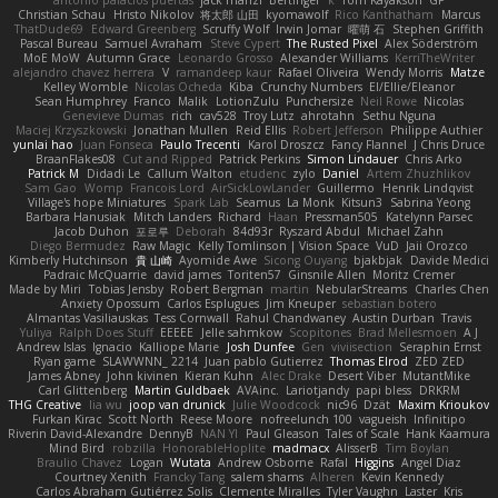
Christian Schau
Hristo Nikolov
将太郎 山田
kyomawolf
Rico Kanthatham
Marcus
ThatDude69
Edward Greenberg
Scruffy Wolf
Irwin Jomar
曜萌 石
Stephen Griffith
Pascal Bureau
Samuel Avraham
Steve Cypert
The Rusted Pixel
Alex Söderström
MoE MoW
Autumn Grace
Leonardo Grosso
Alexander Williams
KerriTheWriter
alejandro chavez herrera
V
ramandeep kaur
Rafael Oliveira
Wendy Morris
Matze
Kelley Womble
Nicolas Ocheda
Kiba
Crunchy Numbers
El/Ellie/Eleanor
Sean Humphrey
Franco
Malik
LotionZulu
Punchersize
Neil Rowe
Nicolas
Genevieve Dumas
rich
cav528
Troy Lutz
ahrotahn
Sethu Nguna
Maciej Krzyszkowski
Jonathan Mullen
Reid Ellis
Robert Jefferson
Philippe Authier
yunlai hao
Juan Fonseca
Paulo Trecenti
Karol Droszcz
Fancy Flannel
J Chris Druce
BraanFlakes08
Cut and Ripped
Patrick Perkins
Simon Lindauer
Chris Arko
Patrick M
Didadi Le
Callum Walton
etudenc
zylo
Daniel
Artem Zhuzhlikov
Sam Gao
Womp
Francois Lord
AirSickLowLander
Guillermo
Henrik Lindqvist
Village's hope Miniatures
Spark Lab
Seamus
La Monk
Kitsun3
Sabrina Yeong
Barbara Hanusiak
Mitch Landers
Richard
Haan
Pressman505
Katelynn Parsec
Jacob Duhon
포로루
Deborah
84d93r
Ryszard Abdul
Michael Zahn
Diego Bermudez
Raw Magic
Kelly Tomlinson | Vision Space
VuD
Jaii Orozco
Kimberly Hutchinson
貴 山崎
Ayomide Awe
Sicong Ouyang
bjakbjak
Davide Medici
Padraic McQuarrie
david james
Toriten57
Ginsnile Allen
Moritz Cremer
Made by Miri
Tobias Jensby
Robert Bergman
martin
NebularStreams
Charles Chen
Anxiety Opossum
Carlos Esplugues
Jim Kneuper
sebastian botero
Almantas Vasiliauskas
Tess Cornwall
Rahul Chandwaney
Austin Durban
Travis
Yuliya
Ralph Does Stuff
EEEEE
Jelle sahmkow
Scopitones
Brad Mellesmoen
A J
Andrew Islas
Ignacio
Kalliope Marie
Josh Dunfee
Gen
viviisection
Seraphin Ernst
Ryan game
SLAWWNN_ 2214
Juan pablo Gutierrez
Thomas Elrod
ZED ZED
James Abney
John kivinen
Kieran Kuhn
Alec Drake
Desert Viber
MutantMike
Carl Glittenberg
Martin Guldbaek
AVAinc.
Lariotjandy
papi bless
DRKRM
THG Creative
lia wu
joop van drunick
Julie Woodcock
nic96
Dzät
Maxim Krioukov
Furkan Kirac
Scott North
Reese Moore
nofreelunch 100
vagueish
Infinitipo
Riverin David-Alexandre
DennyB
NAN YI
Paul Gleason
Tales of Scale
Hank Kaamura
Mind Bird
robzilla
HonorableHoplite
madmacx
AlisserB
Tim Boylan
Braulio Chavez
Logan
Wutata
Andrew Osborne
Rafal
Higgins
Angel Diaz
Courtney Xenith
Francky Tang
salem shams
Alheren
Kevin Kennedy
Carlos Abraham Gutiérrez Solis
Clemente Miralles
Tyler Vaughn
Laster
Kris