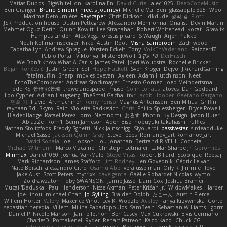
Matias Dubos
BigWhiteLion
Karolina En
David Curiel
alec1025
BeepCodeMusic
Ben Granger
Bruno Simon (Three.js Journey)
Michelle Ma
Ben
glassapple 325
Woof
Maxime Detournière
Rayscaper
Chris Dickson
idkdude
성익 김
Piotr
JSR Production house
Dustin Pettegrew
Alessandro Mennonna
Onalist
Devin Martin
Mehmet Oguz Derin
Quinn Kowitt
Lee Stranahan
Robert Whitehead
kocat
Grawlix
Hampus Linden
Alex Vega
orestis picard
S Waugh
Arjen Plakke
Noah Kollmannsberger
Niko
Austin Root
Misha Samorodin
Zach wood
Tabatha Lyn
Andrew Sprague
Karsten Eckelt
Tony
VolkEnVaderland
Raizzer47
Pablo Portal
Viktoriya
MisterBKWolf
שי יעקוב
DerHitsch
We Don't Know What A Car Is
James Patel
Joeri Woudstra
Rochelle Bricker
Bojan Rončević
Justin Green
Sof
Hope Hackett
Sven Kröger
Dejvo
JRichardGaming
fatalmuffin
Sharp
movies byevan
Ayleen
Adam Hutchinson
Neet
EchoTheComposer
Andreas Stockmayer
Ernesto Gomez
Joep Meindertsma
Todd KS
景琦 张景琦
trowelandspade
Phase
Colin Lohaus
atoves
Dan Goddard
Loo Cypher
Adrian Haugseng
TheSmallGacha
trvr
Jacob Hooper
Gaetano Gargano
민희 이
Flavio
Artmachiner
Remy Ponso
Magnús Antonsson
Ben Milius
Griffin
rayhaan.3d
Skyro
Rain
Violetta Radkevich
Chris
Philip Spiessberger
Bryce Powell
BladedBadge
Rafael Perez-Torro
Nemnomi
おるす
Photini By Design
Jason Buier
AblazZe
Rom1
Serin Jameson
Aden Bise
nobuyuki takahashi
ruffles
Nathan Stoltzfoos
Freddy Sghetti
Nick Jainschigg
Siyouardi
passivestar
sirdeadduke
Michael Sasse
Jackson Quinn Gray
Steve Teeps
Romanov_art Romanov_art
David Sopala
Joel Hobson
Lou Jonathan
Bertrand RIVEILL
Cocheta
Michael Witmann
Marco Vizcaino
Christoph Letmaier
LaMar Sharpe Jr
Gbromios
Minmax
Daniel1060
Joshua Van-Male
Steve Mitas
Robert Billard
Scopique
Repsaj
Mark Richardson
James Stafford
Jim Rodney
Len Govednik
Cédric Le van
Nate Borsch
alessandro Citro
Osamu Abe
vera usselman
Orly R
Jimmie Floyd
Jake Aust
Scott Peters
mytrixx
dave garcia
Gaëlle Robardet-Nicolas
wymo
Zoidrawzaton
Toby SWANSON
Jaime Jasso
Liam Cox
Joshua Bramer
Mucai 'Daduska'
Paul Henderson
Nisse Axman
Peter Križan Jr.
WidowMakes
Harper
Joe Lihou
michael Chan
Jo Gylling
Braiden Dolph
たこーん
Austin Pierce
Willem Hörter
Valery
Maxence Vinot
Lev K
Woozle
Ackley
Tanya Krzywinska
Gorto
sebastian heredia
Villem
Milina Papadopoulos
SamBean
Sebastian Williams
igorrr
Daniel P
Nicole Manson
Jan Tellethon
Ben Casey
Max Cukrowski
Elvis Germano
CharlesD
Pomakenel
Ryder
Renart-Patreon
Kazo Kazo
Chuck CG
antonio palacios puertas
jack manzi
Bertinger
k
Tom Kayakson
GP