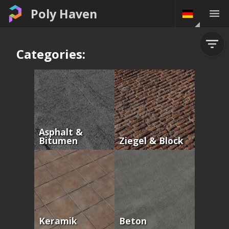
Poly Haven
Categories:
Asphalt &
Bitumen
Ziegel & Block
Keramik
Beton