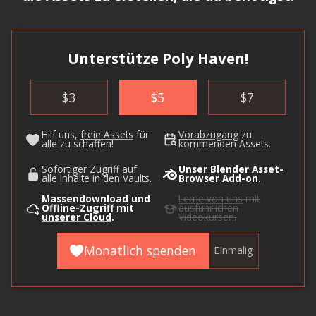
Unterstütze Poly Haven!
$
3
$
5
$
7
Hilf uns,
freie Assets
für
Vorabzugang
zu
alle zu schaffen!
kommenden Assets.
Sofortiger Zugriff auf
Unser Blender Asset-
alle Inhalte in
den Vaults
.
Browser
Add-on
.
Massendownload und
Lerne von uns
mit
Offline-Zugriff mit
ausführlichen
unserer Cloud
.
Videokursen.
Monatlich spenden
Einmalig