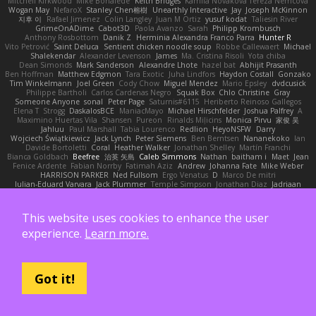
Mitchell Kirkwood
Mike Bonafede
Keith Bridges
Kamila Novakova Tereza Nemcova
Wogan May
NefaroX
Stanley Chen榕樹
Unearthly Interactive
Jay
Joseph McKinnon
지후 이
Rafael Jimenez
Colin Langley
Juan M Ortiz
yusuf kodat
Taliesin River
GrimeOnADime
Cabot3D
Paola Avanzo
Sarah
Philipp Krombusch
Anthony Rosbottom
Danik Z
Herminia Alexandra Franco Parra
Hunter R
Vito Petrović
Saint Deluca
Sentient chicken noodle soup
Robbe Callewaert
Michael
Shalekendar
Alexander Levenson
James
Ma. Cristina Risoli
Yota chiba
Dean Simonds
Mark Sanderson
Alexandre Lhote
hazel bat
Abhijit Prasanth
Ben Hoffman
Matthew Edgmon
Tara Exotic
Juha Lindfors
Haydon Costall
Gonzako
Tim Winkelmann
Joel Green
Cody Chow
Miguel Mendez
Mario Epsley
dvdcusick
Philippe Bartholi
Carlos Cardenas Negro
Squak Box
Chlo Christine
Gray
Someone Anyone
sonal
Peter Page
Saturnis#6115
Heriberto Reinoso Gallegos
Elena T
Strogg
DaskalosBCE
ManiacMayo
Michael Hirschfelder
Joshua Palfrey
A
Maximino Huertas Vila
Shansen
Pureon
Rinalds Miļicins
Monica Pirvu
家俊 吴
Jahluu
Paul Marshall
Tabia Lourenco
Redlion
HeyoNSFW
Darry
Wojciech Świątkiewicz
Jack Lynch
Peter Siemens
Ben Berntsen
Nananekoko
Ian
Davide Bortoletti
Coral
Heather Walker
Jonathan Shelley
Martín Franchi
Bianca Goldbach
Beefree
治英 矢島
Caleb Simmons
Nathan
baitham i
Maet
Jean
Fenice Ardente
Fabian Norrby
Fatimah Aziz
Andrew
Johanna Fate
Mike Weber
HARRISON PARKER
Ned Fullsom
Ergo Venatus
D
Marco De mitri
Iulian-Eduard Varvara
Jack Plummer
Temple Simpson
Jonathan Diaz
Jadriaan
paul paviot
Emma Reynolds
Michael Rampe
Anna Kasunic
mleczyk
Valeria Rosales
ZerozenSFM
tbycae
Chloe Kiso
Alastair JL
chen li
OOPS!
Alessandro & Riccardo Lazzarin
Wilhelm Nylund
Michael Bertin
Michael Stetler
This website uses cookies to enhance the user
Yashi Zeng
Jacob Schelbert
Malignant
Hardy
J
Moritz S.
Chihirios
Ethan Mulwee
Jonathan Correa
Rose
Jhon Magdalena
Aisha Harper
Fuji
Rupert Eveleigh
experience.
Learn more.
JaaySweeney
Andrei Tabone
Ruslana Dutchak
Allen Partridge
EpsilonCG
Peter Jessiman
Nikki Navaille
komito
emil
Saintetixx
Zhou Weitong
Tony Elwood
Sprague Williams
FeroshGirlSims
Worawut Pongchen
Daniel Jennings
Joshua Conard
Mike Dyer
Jeremy Fukunaga
Rockie Hoerter
鸿彬 邱
Gabriel Brenne
Got it!
Carmine Ciccone
Paul Shewan
luke gentile
Lux_Fox
azbeaupre
Binsei Numao
Quade Zaban
Aleksandra Davydenko
Benjamin Newman
Kumatora
Liam Jordan
Masanyao
Andreas Gohl
TheThomasTrainzUser
Line Ulv
John Dreessen
David Valentine
Edson Rodriguez
Dávid Borsodi
Lil Sleeping Bag
SubToMyYTplz
Bryn Couser
HanaYou
Hakar Kerarmor
Elric Chen
Michelle Hironaka
Yandong