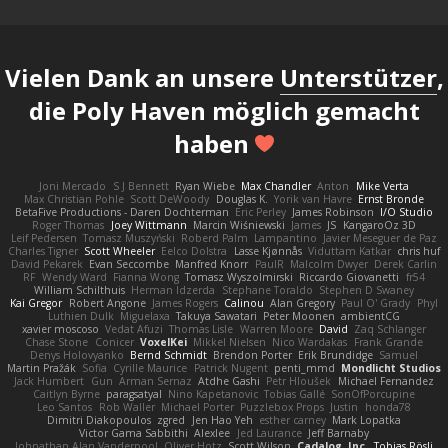
Vielen Dank an unsere
Unterstützer
,
die Poly Haven möglich gemacht
haben
Joni Mercado
S J Bennett
Ryan Wiebe
Max Chandler
Anton
Mike Verta
Max Christian Pohle
Scott DeWoody
Douglas K.
Yorik van Havre
Ernst Bronde
BetaFive Productions - Daren Dochterman
Eric Perley
James Robinson
I/O Studio
Roger Thomas
Joey Wittmann
Marcin Wiśniewski
James
JS
KangaroOz 3D
Leif Pedersen
Tomasz Muszyński
Roberd Palm
Lampantino
Javier Meseguer de Paz
Charles Tigner
Scott Wheeler
Eelco Dolstra
Lasse Kjønnås
Viduttam Katkar
chris huf
David Pekarek
Evan Seccombe
Manfred Knorr
PaulR
Malcolm Dwyer
Derek Carlin
RF
Wendy Ward
Fianna Wong
Tomasz Wyszolmirski
Riccardo Giovanetti
fr54
William Schilthuis
Herman Idzerda
Stephane Toraldo
Stephen D Swaney
Kai Gregor
Robert Angone
James Rogers
Calinou
Alan Gregory
Paul O' Grady
Phyl
Luthien Dulk
Miguelaxa
Takuya Sawatari
Peter Moonen
ambientCG
xavier moscoso
Vedat Afuzi
Thomas Lisle
Warren Moore
David
Zaq Schlanger
Chase Stone
Conicer
VoxelKei
Mikkel Nielsen
Nico Wardakas
Frank Grande
Denys Holovyanko
Bernd Schmidt
Brendon Porter
Erik Brundidge
Samuel
Martin Pražák
Sofia
Cyrille Maurice
Patrick Nugent
penti_mmd
Mondlicht Studios
Jack Humbert
Gun
Arman Sernaz
Atdhe Gashi
Petr Hloušek
Michael Fernandez
Caitlyn Byrne
paragsatyal
Nino Kapetanovic
Tobias Gallé
SonOfPorcupine
Leo Santos
Rob Waller
Michael Porter
Puzzlebox Props
Justin
honda78
Dimitri Diakopoulos
zgred
Jen Hao Yeh
esther carney
Mark Lopatka
Victor Gama Sabbithi
Alexlee
Jed Laurance
Jeff Barnaby
Johnathan Alan Vanderpool
Oliver Hotz
Scott Wilson
Cadalog, Inc.
Tobias Rösli