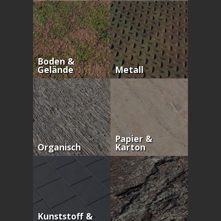
Boden &
Gelände
Metall
Papier &
Organisch
Karton
Kunststoff &