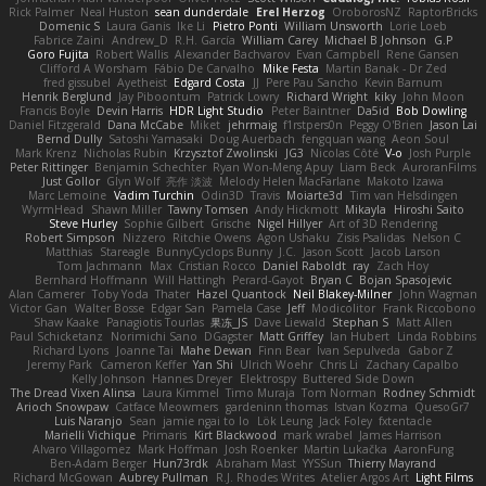
Rick Palmer
Neal Huston
sean dunderdale
Erel Herzog
OroborosNZ
RaptorBricks
Domenic S
Laura Ganis
Ike Li
Pietro Ponti
William Unsworth
Lorie Loeb
Fabrice Zaini
Andrew_D
R.H. García
William Carey
Michael B Johnson
G.P
Goro Fujita
Robert Wallis
Alexander Bachvarov
Evan Campbell
Rene Gansen
Clifford A Worsham
Fábio De Carvalho
Mike Festa
Martin Banak - Dr Zed
fred gissubel
Ayetheist
Edgard Costa
JJ
Pere Pau Sancho
Kevin Barnum
Henrik Berglund
Jay Piboontum
Patrick Lowry
Richard Wright
kiky
John Moon
Francis Boyle
Devin Harris
HDR Light Studio
Peter Baintner
Da5id
Bob Dowling
Daniel Fitzgerald
Dana McCabe
Miket
jehrmaig
f1rstpers0n
Peggy O'Brien
Jason Lai
Bernd Dully
Satoshi Yamasaki
Doug Auerbach
fengquan wang
Aeon Soul
Mark Krenz
Nicholas Rubin
Krzysztof Zwolinski
JG3
Nicolas Côté
V-o
Josh Purple
Peter Rittinger
Benjamin Schechter
Ryan Won-Meng Apuy
Liam Beck
AuroranFilms
Just Gollor
Glyn Wolf
亮作 淡波
Melody Helen MacFarlane
Makoto Izawa
Marc Lemoine
Vadim Turchin
Odin3D
Travis
Moiarte3d
Tim van Helsdingen
WyrmHead
Shawn Miller
Tawny Tomsen
Andy Hickmott
Mikayla
Hiroshi Saito
Steve Hurley
Sophie Gilbert
Grische
Nigel Hillyer
Art of 3D Rendering
Robert Simpson
Nizzero
Ritchie Owens
Agon Ushaku
Zisis Psalidas
Nelson C
Matthias
Stareagle
BunnyCyclops Bunny
J.C.
Jason Scott
Jacob Larson
Tom Jachmann
Max
Cristian Rocco
Daniel Raboldt
ray
Zach Hoy
Bernhard Hoffmann
Will Hattingh
Perard-Gayot
Bryan C
Bojan Spasojevic
Alan Camerer
Toby Yoda
Thater
Hazel Quantock
Neil Blakey-Milner
John Wagman
Victor Gan
Walter Bosse
Edgar San
Pamela Case
Jeff
Modicolitor
Frank Riccobono
Shaw Kaake
Panagiotis Tourlas
果冻_JS
Dave Liewald
Stephan S
Matt Allen
Paul Schicketanz
Norimichi Sano
DGagster
Matt Griffey
Ian Hubert
Linda Robbins
Richard Lyons
Joanne Tai
Mahe Dewan
Finn Bear
Ivan Sepulveda
Gabor Z
Jeremy Park
Cameron Keffer
Yan Shi
Ulrich Woehr
Chris Li
Zachary Capalbo
Kelly Johnson
Hannes Dreyer
Elektrospy
Buttered Side Down
The Dread Vixen Alinsa
Laura Kimmel
Timo Muraja
Tom Norman
Rodney Schmidt
Arioch Snowpaw
Catface Meowmers
gardeninn thomas
Istvan Kozma
QuesoGr7
Luis Naranjo
Sean
jamie ngai to lo
Lök Leung
Jack Foley
fxtentacle
Marielli Vichique
Primaris
Kirt Blackwood
mark wrabel
James Harrison
Alvaro Villagomez
Mark Hoffman
Josh Roenker
Martin Lukačka
AaronFung
Ben-Adam Berger
Hun73rdk
Abraham Mast
YYSSun
Thierry Mayrand
Richard McGowan
Aubrey Pullman
R.J. Rhodes Writes
Atelier Argos Art
Light Films