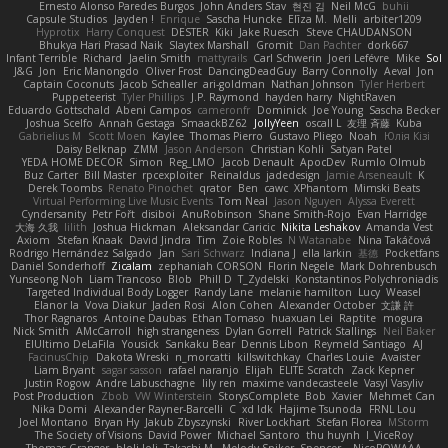
Ernesto Alonso Paredes Burgos
John Anders Stav
현진 김
Neil McG
buhii
Capsule Studios
Jayden !
Enrique
Sascha Huncke
Elīza M.
Melli
arbiter1209
Hyprotix
Harry Conquest
DESTER
Kiki
Jake Ruesch
Steve CHAUDANSON
Bhukya Hari Prasad Naik
Slaytex Marshall
Gromit
Dan Pachter
dork667
Infant Terrible
Richard
Jaelin Smith
mattyrails
Carl Schwerin
Joeri Lefévre
Mike
Sol
J&G
Jon
Eric Manongdo
Oliver Frost
DancingDeadGuy
Barry Connolly
Aeval
Jon
Captain Coconuts
Jacob Schealler
ari-goldman
Nathan Johnson
Tyler Herbert
Puppeteerist
Tyler Phillips
J.P. Raymond
hayden harry
NightRaven
Eduardo Gottschald
Abeni Campos
cameronfr
Dominick
Joe Young
Sascha Becker
Joshua Scelfo
Annah Gestaga
SmaackBZ62
JollyYeen
oscall L
友理 斉藤
Kuba
Gabrielius M
Scott Moen
Kaylee
Thomas Pierro
Gustavo Pliego
Noah
Юлія Кізі
Daisy Belknap
ZMM
Jason Anderson
Christian Kohli
Satyan Patel
YEDA HOME DECOR
Simon
Reg_LMO
Jacob Denault
ApocDev
Rumlo Olmub
Buz Carter
Bill Master
rpcexploiter
Reinaldus
jadedesign
Jamie Arseneault
K
Derek Toombs
Renato Pinochet
qrator
Ben
cawc
XPhantom
Mimski Beats
Virtual Performing Live Music Events
Tom Neal
Jason Nguyen
Alyssa Everett
Cyndersanity
Petr Fořt
disiboi
AnuRobinson
Shane Smith-Rojo
Evan Harridge
大海 久我
lilith
Joshua Hickman
Aleksandar Caricic
Nikita Leshakov
Amanda Vest
Axiom
Stefan Knaak
David Jindra
Tim
Zoie Robles
N Watanabe
Nina Takáčová
Rodrigo Hernández Salgado
Jan
Sari Schwarz
Indiana J
ella larkin
基德
Pocketfans
Daniel Sonderhoff
Zicalam
zephaniah CORSON
Florin Negele
Mark Dohrenbusch
Yunseong Noh
Liam Trancoso
Blob
Phill D
T_Zydelski
Konstantinos Polychroniadis
Targeted Individual Body Logger
Randy Lane
melanie hamilton
Lucy
Weasel
Elanor la
Vova Diakur
Jaden Rosi
Alon Cohen
Alexander October
文謙 許
Thor Ragnaros
Antoine Daubas
Ethan Tomaso
huaxuan Lei
Raptite
mogura
Nick Smith
AMcCarroll
high strangeness
Dylan Gorrell
Patrick Stallings
Neil Baker
ElUltimo DeLaFila
Yousick
Sankaku Bear
Dennis Libon
Reymeld Santiago
AJ
FacinusChip
Dakota Wreski
n_morcatti
killswitchkay
Charles Louie
Avaister
Liam Bryant
sagar sasson
rafael naranjo
Elijah
ELITE Scratch
Zack Kepner
Justin Rogow
Andre Labuschagne
lily ren
maxime vandecasteele
Vasyl Vasyliv
Post Production
Zbob
VW Winterstein
StorysComplete
Bob
Xavier
Mehmet Can
Nika Domi
Alexander Rayner-Barcelli
C
xd Idk
Hajime Tsunoda
FRNL Lou
Joel Montano
Bryan Hy
Jakub Zbyszynski
River Lockhart
Stefan Florea
MStorm
The Society of Visions
David Power
Michael Santoro
thu huynh
I_ViceRoy