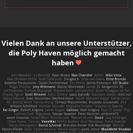
Vielen Dank an unsere
Unterstützer
,
die Poly Haven möglich gemacht
haben
Joni Mercado
S J Bennett
Ryan Wiebe
Max Chandler
Anton
Mike Verta
Max Christian Pohle
Scott DeWoody
Douglas K.
Yorik van Havre
Ernst Bronde
BetaFive Productions - Daren Dochterman
Eric Perley
James Robinson
I/O Studio
Roger Thomas
Joey Wittmann
Marcin Wiśniewski
James
JS
KangaroOz 3D
Leif Pedersen
Tomasz Muszyński
Roberd Palm
Lampantino
Javier Meseguer de Paz
Charles Tigner
Scott Wheeler
Eelco Dolstra
Lasse Kjønnås
Viduttam Katkar
chris huf
David Pekarek
Evan Seccombe
Manfred Knorr
PaulR
Malcolm Dwyer
Derek Carlin
RF
Wendy Ward
Fianna Wong
Tomasz Wyszolmirski
Riccardo Giovanetti
fr54
William Schilthuis
Herman Idzerda
Stephane Toraldo
Stephen D Swaney
Kai Gregor
Robert Angone
James Rogers
Calinou
Alan Gregory
Paul O' Grady
Phyl
Luthien Dulk
Miguelaxa
Takuya Sawatari
Peter Moonen
ambientCG
xavier moscoso
Vedat Afuzi
Thomas Lisle
Warren Moore
David
Zaq Schlanger
Chase Stone
Conicer
VoxelKei
Mikkel Nielsen
Nico Wardakas
Frank Grande
Denys Holovyanko
Bernd Schmidt
Brendon Porter
Erik Brundidge
Samuel
Martin Pražák
Sofia
Cyrille Maurice
Patrick Nugent
penti_mmd
Mondlicht Studios