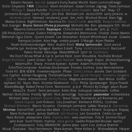
Esbern Hansen
ran nie
Justper's Furry Avatar World
Kevin LomondDesign
Victor Ghyssens
749R
CGautos
Kevin Anderson
dusan tomas
Jegregg
Travis Lemieux
Philipp T
David Pulcifer
Thomas Elliott
John Gutwin
Sara Tarr
Shay
CT
Jermaine Bouyea
Liam Smyth
Jim Bob
Michael Loh
doctor25th
Larry Jenkins
sv
Andrew Lamb
Hamad
rendered_pixel
der_mihi
Worked Wood
Alan Figg
Matias Dubos
BigWhiteLion
Karolina En
David Curiel
alec1025
BeepCodeMusic
Ben Granger
Bruno Simon (Three.js Journey)
Michelle Ma
Ben
glassapple 325
Woof
Maxime Detournière
Rayscaper
Chris Dickson
idkdude
성익 김
Piotr
JSR Production house
Dustin Pettegrew
Alessandro Mennonna
Onalist
Devin Martin
Mehmet Oguz Derin
Quinn Kowitt
Lee Stranahan
Robert Whitehead
kocat
Grawlix
Hampus Linden
Alex Vega
orestis picard
S Waugh
Arjen Plakke
Noah Kollmannsberger
Niko
Austin Root
Misha Samorodin
Zach wood
Tabatha Lyn
Andrew Sprague
Karsten Eckelt
Tony
VolkEnVaderland
Raizzer47
Pablo Portal
Viktoriya
MisterBKWolf
שי יעקוב
DerHitsch
We Don't Know What A Car Is
James Patel
Joeri Woudstra
Rochelle Bricker
Bojan Rončević
Justin Green
Sof
Hope Hackett
Sven Kröger
Dejvo
JRichardGaming
fatalmuffin
Sharp
movies byevan
Ayleen
Adam Hutchinson
Neet
EchoTheComposer
Andreas Stockmayer
Ernesto Gomez
Joep Meindertsma
Todd KS
景琦 张景琦
trowelandspade
Phase
Colin Lohaus
atoves
Dan Goddard
Loo Cypher
Adrian Haugseng
TheSmallGacha
trvr
Jacob Hooper
Gaetano Gargano
민희 이
Flavio
Artmachiner
Remy Ponso
Magnús Antonsson
Ben Milius
Griffin
rayhaan.3d
Skyro
Rain
Violetta Radkevich
Chris
Philip Spiessberger
Bryce Powell
BladedBadge
Rafael Perez-Torro
Nemnomi
おるす
Photini By Design
Jason Buier
AblazZe
Rom1
Serin Jameson
Aden Bise
nobuyuki takahashi
ruffles
Nathan Stoltzfoos
Freddy Sghetti
Nick Jainschigg
Siyouardi
passivestar
sirdeadduke
Michael Sasse
Jackson Quinn Gray
Steve Teeps
Romanov_art Romanov_art
David Sopala
Joel Hobson
Lou Jonathan
Bertrand RIVEILL
Cocheta
Michael Witmann
Marco Vizcaino
Christoph Letmaier
LaMar Sharpe Jr
Gbromios
Minmax
Daniel1060
Joshua Van-Male
Steve Mitas
Robert Billard
Scopique
Repsaj
Mark Richardson
James Stafford
Jim Rodney
Len Govednik
Cédric Le van
Nate Borsch
alessandro Citro
Osamu Abe
vera usselman
Orly R
Jimmie Floyd
Jake Aust
Scott Peters
mytrixx
dave garcia
Gaëlle Robardet-Nicolas
wymo
Zoidrawzaton
Toby SWANSON
Jaime Jasso
Liam Cox
Joshua Bramer
Mucai 'Daduska'
Paul Henderson
Nisse Axman
Peter Križan Jr.
WidowMakes
Harper