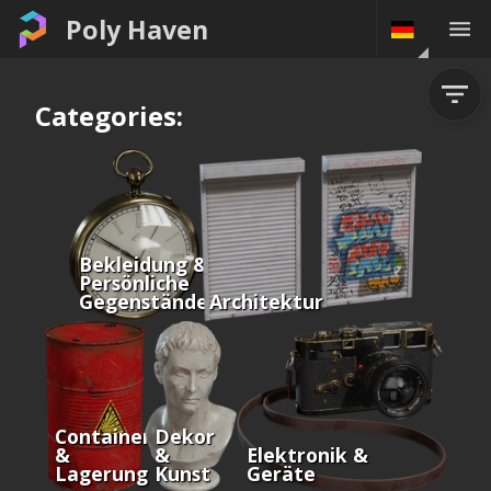
Poly Haven
Categories:
Bekleidung &
Persönliche
Gegenstände
Architektur
Container
Dekor
&
&
Elektronik &
Lagerung
Kunst
Geräte