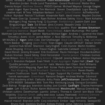
sotiris
Teneka B.
Dale Schwiesow
Thom Rittenhouse
Marcin Ignac
Martinotti
Brandon Jordan
Frode Lund Tharaldsen
Gerard Redmond
Walter Rice
Dennis Korpel
Matthew Stevens
PIXDES Games
Michael Mayeux
George Giagias
arash tirgari
Ryan Dening
Tim Warnock
Steven
Deadlyblack
Lupo Marcio
creative mart
M Tera
Sebastian Karlsson
Iaian7 / John Einselen
AsTheRainFell
Volkor
Rijndael
Patrick T Sullivan
Alexander Rath
david mares
Nayden Dochev
Moira
Never Give Up
Sunamii
Ryan Rohrer
Andrew Oakley
Maraz
Mark Kohalmy
Michigan J Frog
Harvey Fong
CJ Guzman
Beefyblimps
Joakim Dahl
Jose
BingusGringus
Dale
Sid Brown
Jānis Circenis
Masashi Ueda
Bill Kinnon
Max Topham
Austin Walzl
Hannes
Rens Bais
qualtro
Piotr
Andrew Stevenson
anthony lawrence
Stuart Marsh
Frans Verbaas
Adam Murtomaa
Phil Galler
Matthew Garnett-Frizelle
Saliven
Markus Michael Egger
Andrew
J
Caramel the Vixen
Timothy J. Aveni
Moth
James Miller
z
Nico Marniok
Timothy G. McKenna
MY.NIGNIG Jr.
Kigon
John Cido
Der12teEisvogel
Brad Corlett
Basti
maj
LaCimaise
Thom Bakker
Chogang
Jason Pielak
Tiran Dagan
Claude GIROLET
Darian Smith
Joenne Hub-Strobl
Shannon
Gary English
Colin Dunne
Martin Koťátko
Alexis Shuping
William Lee
Trevor Hughes
Gabriella Caldwell
Vasili Rodriguez
David Beneš
Jeremy Brouwer
Erik Dodolović
Paulo Henrique
Hoodwinkedfool
Ruben Vroman
David Sibley
Emil Herzenstiel
Charles Janson
Christian Gomez
James Wilson
Niko Bidoli
Danny Arnold
CGJackB
Jeremy Nelson
Anton Heymann
Leo S
Brendon Padjasek
Evan Tillett
Bryan Applegate
Dylan Hall
J Ewell
Dys
Quddle Jameson
patrick siemer
nate
Mareno Harr Olsen
Brett Williams
GREENCom'e Mapping
Ryan Bell
Xcrow
Pedro Javier Somoza Hernando
Paul Klingberg
Olivié Bouchard
Damiano Mazzocchini
Raven Realm
Johann Oosthuizen
Scott
Robert Tolppi: Support My Content
Randy Bloom
henrik rasmussen
Greenheart
Ransom Bergen
Andreas Wetter
Edomod
PD100 Academy of Art
Clafoutis
Arttu Piisila
JeffChristiansen
Daniel Phakos
SETH WEBER
Sebastian Witt
Tom Pike
Kenleung Leung
Enrique Gonzalez
Zack Bishop
Rouge guy
brandon dudley
Joel Gordils
GadFlight
Charles Herrmann
Justin
LvH
K Anon
Richie
Karim Mohamed
Weichnudel
Marcus Grennborg
christian cuttino
DaveHuman
juanito
Johan L
Theresa A. Carroll
Iain Black
Einarr
Volatility
Stephen Smith
joshy west xoxo
Łukasz Pawłowski
Anthony Dilmore
Daniel Schmid Leal
Steele
Nitrosimi96
ANonEMoose
Gun Metal Games
macoll macoll
Brandon Joffe
Cory robertson
Ember
Sage Himeros
Sweeper3D
Bruno Yudi
Daddios Studios
Aleksey Pollack
Lotus
Fabrizio Guidotti