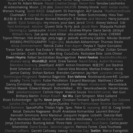
Yu xin Ye
Adam Moore
Pascal Creative Design
Kelvin Yim
Yaroslav Leschenko
AI videomaking
Moon
正和 綱嶋
David KALFON
Dmitry Vinnik
Katti
keilyn nuñez
Wenxin Huang
Sarah BADJI
GrayDarth
Eli Herrington
ALP Gauna
ThatRamenDude
CluelessArt
Cергей Лозенко
Emmett Peck
Stefan Scotzniovsky
Hieu Tran
新之助 佐々木
Armin Bauer
Konrad Wantrych
E Barrios
Jack Malone
Harry Jumaidi
에이지
Eylül Solakoğlu
my moon, your stars
Jarod
Dinki
Alexey Vaitvud
Udi
Yurii Antonyuk
estuine
Queen Sitra
Fy Hy
Jack
Jacob Mars
Shaquita Puckett
Danning Lu
LunaLoutre
Andre Olivier
Andrew Rhyne
Dane Sands
Jdnbyd
William Parry
Zak Jarvis
Axel Allstar
vito schaniel
Ashley Cline
CHERRII
Tryvon Pittman
Heli Aldridge
jerry biggs jr
JakkeN
Anthony Castillo
Nikolai Strelioff
RYDBRG PHOTOGRAPHY
Yogev Levy
Abdullah Alshammari
Thomas Steele
Alicia Zimmermann
Patrick Zulke
Fran Aspen
Freyka V
Taylor Gonzalez
Trevor Seitz
Aaron
Eva Eoska V
Williscool
Here4StuffAndAllThat
Zoltán Simon
Londolan
Cedric Wurm
Max King
CucuZulu
Radosław Bela
Loris Olivier
Erwin Heyms
Rafael Santisteban Baumgartner
Fenrir Fawkes
MaddieMooMoon
shuhao wang
WorldBLD
Artet
Drew Tanner
Navid Eshaq
Aubin Nicoleau
Blandine Ducrocq
JewelEyed
ANDY
Anton Friedman
時里ZYC
Joe Stadnik
Brett Schmidt
Adam Derenne
Daniel Vera Morales
Mattias Eriksson
le-cds
Jamie Oakley
Shihan Barbee
Brenden Cameron
Jay Hart
Lourens Lessing
Dominique Fitzgerald
Federico Bagarolo
Eon Valterra
NeckbeardLover445
Lucian
cooshy
Toms Seglins
Fuller Pendleton
Eduard Marsinyac
Matthew J Clarke
Danny Dimbleby
Thomas Lloyd
clenhart
Ben Wilson
minkis kim
Manenblack
Martten Maasik
Edward Maxym
BetterAsBad _
RO
SwunkusSwede
hauke lienau
HAR
valsekamerplant
Cemile Høyer
Viviane Souza
Meredith Jones
Van Gun
Brittany Martin
Robyn Roach
Kai Wu
Carr Simpson
Mike Galland
Brian Eichenberger
Syl Pu
Kevin Jeryd
Christian Tennant
SporkSkaffel
Zac Zabawa
Junzhe Zhu
nate arnold
Flynn Duniho
Pietro Piemontese
Ronnie Barnett
Todd Bennion
SpacePuffle
Tristan Fogle
Spec
Peter G
rayryeng
鸝瑩 魏
Craig Smith
fatcat
Daisuke Nagasawa
Bruf4
Anastasia Komaritska
Laurent Belcour
Kenneth Simmons
Amir Mansour
Joaquim Vergara
Lizbeth
Dakota Klatt
Bryn Morrison-Elliott
Mana
Simeon Milkov Velchevsky
Camille De Bastiani
Jenya Zenchenko
Burning Astral
Three Hats
Jamonidas
Soul Evans
Carlos Javier
Silverelitist
Dane Bucao
Salomé Lagarde
Patricio Torres
Clara Truchsess
Chantal LeBlanc
Garrett Calloway
nøixzy
Nicholas Day
Svetlin
Marco Evangelisti