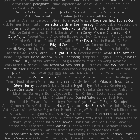
Jack Humbert
Gun
Arman Sernaz
Atdhe Gashi
Petr Hloušek
Michael Fernandez
Caitlyn Byrne
paragsatyal
Nino Kapetanovic
Tobias Gallé
SonOfPorcupine
Leo Santos
Rob Waller
Michael Porter
Puzzlebox Props
Justin
honda78
Dimitri Diakopoulos
zgred
Jen Hao Yeh
esther carney
Mark Lopatka
Victor Gama Sabbithi
Alexlee
Jed Laurance
Jeff Barnaby
Johnathan Alan Vanderpool
Oliver Hotz
Scott Wilson
Cadalog, Inc.
Tobias Rösli
Rick Palmer
Neal Huston
sean dunderdale
Erel Herzog
OroborosNZ
RaptorBricks
Domenic S
Laura Ganis
Ike Li
Pietro Ponti
William Unsworth
Lorie Loeb
Fabrice Zaini
Andrew_D
R.H. García
William Carey
Michael B Johnson
G.P
Goro Fujita
Robert Wallis
Alexander Bachvarov
Evan Campbell
Rene Gansen
Clifford A Worsham
Fábio De Carvalho
Mike Festa
Martin Banak - Dr Zed
fred gissubel
Ayetheist
Edgard Costa
JJ
Pere Pau Sancho
Kevin Barnum
Henrik Berglund
Jay Piboontum
Patrick Lowry
Richard Wright
kiky
John Moon
Francis Boyle
Devin Harris
HDR Light Studio
Peter Baintner
Da5id
Bob Dowling
Daniel Fitzgerald
Dana McCabe
Miket
jehrmaig
f1rstpers0n
Peggy O'Brien
Jason Lai
Bernd Dully
Satoshi Yamasaki
Doug Auerbach
fengquan wang
Aeon Soul
Mark Krenz
Nicholas Rubin
Krzysztof Zwolinski
JG3
Nicolas Côté
V-o
Josh Purple
Peter Rittinger
Benjamin Schechter
Ryan Won-Meng Apuy
Liam Beck
AuroranFilms
Just Gollor
Glyn Wolf
亮作 淡波
Melody Helen MacFarlane
Makoto Izawa
Marc Lemoine
Vadim Turchin
Odin3D
Travis
Moiarte3d
Tim van Helsdingen
WyrmHead
Shawn Miller
Tawny Tomsen
Andy Hickmott
Mikayla
Hiroshi Saito
Steve Hurley
Sophie Gilbert
Grische
Nigel Hillyer
Art of 3D Rendering
Robert Simpson
Nizzero
Ritchie Owens
Agon Ushaku
Zisis Psalidas
Nelson C
Matthias
Stareagle
BunnyCyclops Bunny
J.C.
Jason Scott
Jacob Larson
Tom Jachmann
Max
Cristian Rocco
Daniel Raboldt
ray
Zach Hoy
Bernhard Hoffmann
Will Hattingh
Perard-Gayot
Bryan C
Bojan Spasojevic
Alan Camerer
Toby Yoda
Thater
Hazel Quantock
Neil Blakey-Milner
John Wagman
Victor Gan
Walter Bosse
Edgar San
Pamela Case
Jeff
Modicolitor
Frank Riccobono
Shaw Kaake
Panagiotis Tourlas
果冻_JS
Dave Liewald
Stephan S
Matt Allen
Paul Schicketanz
Norimichi Sano
DGagster
Matt Griffey
Ian Hubert
Linda Robbins
Richard Lyons
Joanne Tai
Mahe Dewan
Finn Bear
Ivan Sepulveda
Gabor Z
Jeremy Park
Cameron Keffer
Yan Shi
Ulrich Woehr
Chris Li
Zachary Capalbo
Kelly Johnson
Hannes Dreyer
Elektrospy
Buttered Side Down
The Dread Vixen Alinsa
Laura Kimmel
Timo Muraja
Tom Norman
Rodney Schmidt
Arioch Snowpaw
Catface Meowmers
gardeninn thomas
Istvan Kozma
QuesoGr7