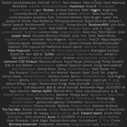
Riverin David-Alexandre
DennyB
NAN YI
Paul Gleason
Tales of Scale
Hank Kaamura
Mind Bird
robzilla
HonorableHoplite
madmacx
AlisserB
Tim Boylan
Braulio Chavez
Logan
Wutata
Andrew Osborne
Rafal
Higgins
Angel Diaz
Courtney Xenith
Francky Tang
salem shams
Alheren
Kevin Kennedy
Carlos Abraham Gutiérrez Solis
Clemente Miralles
Tyler Vaughn
Laster
Kris
Jackson N. Rocha
Paul McManus
TheCaptainAmerica
Bryant Bennett
Evelyne I
Dániel Zarándi
BenYanken69
SomeGuyBS
Tomas Kiniulis
ShadowolfVFX
John Britti
Jack Quinn
Beth
Ebi3D
RVA DEMON
Niranjan Raghu
경문 서
Flagg3D
Lonnon Foster
Rolf Frey
Lorenzo Festa
Sergei Krutihin
Kevin Roy
Peter Balicki
steve
Joseph Salud
Facundo Martinez Pintado
polo
Mila
Dewi
Matt's Media
Stephen Grimm
microdee
Hans Wegener
Mark Sullivan
theLOF
Maya Halphon
szabolcs csaszar
Stellarator
Now Eleanor
Денис Оницев
Michał Roszkowski
GearGrit - PS2 inspired 3D Platformer Action Game!
Raven Ai
Thor Davidsen
Peter Pejanović
Hope Moore
EK
The Creaky Floorboard
Beachglass Gardens
Bobbit M.
Karl
敦智 紀
Tjoffex
Levent Göçer
Szymon Kaniewski
Adrian S
Mat (M5X11)
Izabella Dębek
john
Andrew
Alexis Lazootin
Jonas Trost
Cameron 'CSD' Dickson
Maurice LeDoux
Fayçal Njoya
Jimmy Jung
Phillip Studans
준현 이
Jorn Bakker
Lloros Sarano
Caffeine Oppsum Games
Giorgi Samukashvili
Alex Tsiskarishvili
Family Rislov
Shiny
Vonda Marquez
Matt Sweda
Ina
Ben Houston
DeeEmmCee
Jim Mitchell
Hamish Gawn
DocD
Bu
Angelie
simon dewey
Alastair Johnson
Harrison Jones
Saihou
LEDAfterBurners
Roe Hughes
Simon
getzity
K.O Tsitra Eht
Brett Seipel
Liz Vermoesen
cryptic pk
PJ
quig
Allison Philips
anaptr
RenAzuma's Things
Risky_Bunny98
EndyArts
Mone Ane
James Paynter
Cole Blazevich
家維 張
Jakub Kukuryk
Kemberlyn Pegus
BOOSTED UK
Ryan Sanchez
Nathan Apffel
Mitchell Winn
Tania
Ieva Straupmane
金 康
Robert Marino
Victor De los Santos
Manfred
Philipp Jainz
Марина Ск
Dave Child
UncleJesseppe
Mike Duncan
Rene
名氏 无
Chris Priscott
Thomas Rigg
Derrick Graham
yankee (derogatory)
Overshafter
Madeleine Andersson
Nahuel Adreani
Dennis Smolek
Mythina
Noward Beast
Valerian Vardania
The Taxi Man
Robert Contreras
Azerta
HoboGod
Steve Pedler
Austyn K
PixelScribe
Double Downshift
Mr. Happy
Andrey Lebrov
sbuk
Edward Swartz
Jonah Edick
Wahrgrave
Dom Guerrera
Jazza
N_COUNTER
Artem Beitsch
Iryna Osadcha
Diran Bebekian
Caleb Slagle
Baptiste Belmudes
GrizzlyBeard
CJ
Troy
Chrisie
Morrissey Alexander
Harpbeats
charliehsy
Gregory Cook
Lulu
ExplorePolo