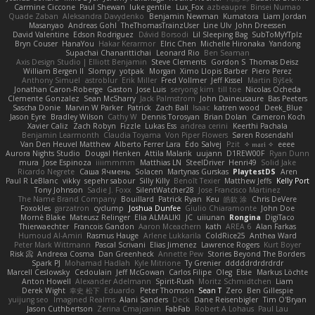
Carmine Ciccone
Paul Shewan
luke gentile
Lux_Fox
azbeaupre
Binsei Numao
Quade Zaban
Aleksandra Davydenko
Benjamin Newman
Kumatora
Liam Jordan
Masanyao
Andreas Gohl
TheThomasTrainzUser
Line Ulv
John Dreessen
David Valentine
Edson Rodriguez
Dávid Borsodi
Lil Sleeping Bag
SubToMyYTplz
Bryn Couser
HanaYou
Hakar Kerarmor
Elric Chen
Michelle Hironaka
Yandong
Supachai Chanarittichai
Leonard Rio
Ben Seaman
Axis Design Studio | Elliott Benjamin
Steve Clements
Gordon S
Thomas Deisz
William Bergen II
Slompy
yotpak
Morgan
Ximo Llopis Barber
Piero Perez
Anthony Simuel
astroblur
Erik Miller
Fred Vollmer
Jeff Kissel
Martin Býšek
Jonathan Caron-Roberge
Gaston
Jose Luis
seryong kim
till toe
Nicolas Ocheda
Clemente Gonzalez
Sean McSharry
Jack Palmstrom
John Daineusaure
Bas Peeters
Sascha Donie
Marvin W Parker
Patrick
Zach Ball
Isaac
katren wood
Deek_Blue
Jason Eyre
Bradley Wilson
Cathy W
Dennis Torosyan
Brian Dolan
Cameron Koch
Xavier Caliz
Zach Robyn
Fizzle
Lukas Ess
andrea cerini
Keerthi Pachala
Benjamin Learmonth
Claudia Toyama
Von Piper Flowers
Søren Rosendahl
Van Den Heuvel Matthew
Alberto Ferrer Lara
Edo Salvej
Pzit
✧ 𝔪𝔞𝔯𝔦 ✧
eeee
Aurora Nights Studio
Dougal Henken
Attila Malarik
uujann
D1REW00F
Ryan Dunn
mura
Jose Espinoza
iiiimmmm
Matthias LN
SteelDriver
Henri49
Solid Jake
Ricardo Negrete
Саша Ячмень
Solacen
Martynas Gurskas
PlaytestDS
Aren
Paul R LeBlanc
vikky
sepehr sabour
Silly Killy
Benoît Texier
Matthew Jeffs
Kelly Port
Tony Johnson
Sadie J. Foxx
SilentWatcher28
Jose Francisco Martinez
The Name Brand Company
Bouillard
Patrick Ryan
Keu
皓欽 涂
Chris DeVere
Foxokles
garzatron
cyclump
Joshua Dunfee
Giulio Chiaramonte
John Doe
Mornè Blake
Mateusz Relinger
Elia ALMALIKI
JC
uiiunan
Rongina
DigiTaco
Thierwaechter
Francois Gandon
Aaron Mceachern
kath
AREA 6
Alan Farkas
Humoud Al-Amiri
Rasmus Hauge
Arlene Lukkarila
ColdRice25
Anthea Ward
Peter Mark Wittmann
Pascal Scrivani
Elias Jimenez
Lawrence Rogers
Kurt Boyer
Risk 📀
Andreea Cosma
Dan Greenheck
Annette Pew
Stories Beyond The Borders
Spark PJ
Mohamad Hadlah
Kyle Mitrione
Ty Grenier
dddddrdrdrdrdr
Marcell Ceslowsky
Cedoulain
Jeff McGowan
Carlos Filipe
Oleg
Elsie
Markus Löchte
Anton Howell
Alexander Adelmann
Spirit-Rush
Moritz Schmidtchen
Liam
Derek Wight
幸史 松下
Eduardo
Peter Thomson
Sean T
Zero
Ben Gillespie
yuijung seo
Imagined Realms
Alani Sanders
Deck
Dane Reisenbigler
Tim O'Bryan
Jason Cuthbertson
Zerina Cmajcanin
FabFab
Robert A Lohaus
Paul Lau