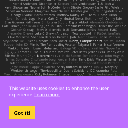
Thomas Granger
bloli loli
Takashi M.
Melody Spiker
Spencer_
NicoPOWAAA
Kornel Anderson
Dixon Keller
Keenan Rush
Venkataram
LLB
Josh W.
Kevin Showman
Naomi Soh
McCoder
John Elliotte
Gregory Basile
Filip Wieland
Sebastian Norlund
blog cruvi
Marc Nguyen
MaxDezignz
Tic_cle
nogutidaisuke
George Dvorak
Haris Lattirom
Matthew Daday
Paul
Kamil Uriasz
Lirian
Sarah Schrock
Logan Hertz
Gaël Gilly
Musical Nexus
Buttmunky1
Danny Sale
Elias Guevara
Kathreena B
Huitaka Studio
Digital Abbot
Aleksandr Chebotariov
Cole Turner
John Kevin Ong
JonDo
Filip
Cornellus Pendrahgon
Striker The Fox
Lale
Gökhan Sazdağı
Steve-0
el smells
丸 黒
Domantas Jokšas
Eduard
EvilQ
Alexander Olesen
Luke C
Shawn Anderson
Tess
opostol
Jiří Ptáček
JamTarts
Clive McKenzie
Shabeen Barzey - Browne
Josh
Martin Bailey
Espen
Princess
SiryuSama
Kelu
Sean Derham
Sam Fowler
Funny_ Compilation69
htai wu
Nadia
Pupper
John KD
Mimic
The Remodeling Veteran
Talyana S
Parker
Mister Venom
Markku Hakala
Hussien Mohamed
Gaforga VK
Ich Simp
cyril faia
Nipper1er
ふぇ えっ
Tomato Huwaidi
Eduardo ramirez
Peter Bates
Jediah Pesu
Randy Wells
Eilir Ho
Mrunit Churi
Necromantique
Nikki Balsem
Render House
John Hughes
James Gonzales
Cristi Vanderburg
Kaeden Hahn
Timo Erick
Miroslav Šamánek
EfulTopo
The Starius Project
Punch UP: The Top Contender! Official Patreon
Jorge Manuel Cappello Barreto
Sticky Buttons
iiiFahad7
재우 김
Morgsley
Workbench
wegu1
TheHappyElite
Duane Strickland
DC Kasundra
Ross
Marcin Anyszkiewicz
Ricky Robinson
Elizabeth
moot1n
Scott Fredrickson
仁 小野
kb714
Chris
Gabriel Alvarado
哲 董
Fredrik Karlsson
Tristan Lorius
Purpose Architecture
Władysław Pryszczarek
Ashley Fayers
plexlexia
Daniel Tidemo
ALEX NAVARRO
Table On
Edward
Didier Aerlebout
Anton
Sara
Alan
Jeffrey Olson
This website uses cookies to enhance the user
Riccardo Colombo
OHNE LIMIT
Gionea Alexandru Daniel
philip sisk
Daniel Richman
Ieuan King
Karri Haranko
Autonomous Frontier
experience.
Learn more.
Thokozani Mahlanyane
david cachay
Shonn Effner
얍 얍얍
Oreo_tism
Tiffany Edwards
iaksdfg fodkg
ressii
Ioannis Athanasiadis
Nicolò Caterina
aureliana
Khuthadzo Ratshilumela
Grant Mckenney
Tadin Brego
Koji Tsukamoto
Rasool Abrahams
The Entire Universe
Dhruv Singh
Tom Byrom
Łukasz Majorczyk
Got it!
Niko Tuononen
Pranshu Goyal
Mr Malone
OnPui
王庚
극단수작
Cédrick
Maxime
Wayne120
Omair Omari
L
Yuma Taesu
Kristian
Skyzee's Studio
Igor Sirotov Architects
Teunis Woord
Tinkering Monkey
Stefan
Devan Stolp
Rylai Crestfall
Josh Bishop
xuchang jiang
Hlynur G Asgeirsson
Anonymous Axolotl
Art Ov Nekromorph
正 明
Felix gogo
Joe Ford
Simon
Mana and Mayhem