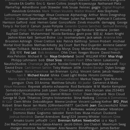
Smoke EA Graffiti
Eric G
Karen Collins
Joseph Krzywoszyja
Nathanaël Platz
FlameTop
AshenBone
Josh Strawder
Inês Sousa
Fennec
gaggle
Digital Prophet
Vsevolods Gniteckis
Mark
Tristan Voulelis
Walter Weaver
Alex Stephens
Luthonium Virtual Heritage
Илья Снопков
Alphaology
Arthur
Moto Designshop
Sandra
Classical Salamander
Stefan Plösser
Julian Rai Anwor
Mythical X Customs
Harrison Gafford
nost
Hemen Galal
GonzoNole
Zineb mounfik
damageg
George
Tony Li
For Got U
Canun
Juuso Pohjola
Gerardo Quiros Sanchez
Samuel Benning
piggy chop
Nathanaël
Beth
jan moudry
Jorge Panduro Santana
Jordan
Raphael Dahan
Muhammad
Nicola Baribeau
gavin poss
宣臣 紀
Adam Knight
Jeshire Kiten Katt
Samuel Bidne
Lisa
toomanydans
Jack saksik
Arianna Mex
Brooklen Ashleigh
Oliver Cretton
kiki
Patrick Balthrop
Simon Probert
micheal
Mortal Void Studios
Mathias Kirkeby
Jay Court
Bart Paul Dujardin
Anilene Gassner
Holger Tollbäck
Nikita Lebedev
Filip Morys
Doxy
Michel Kinfoussia
lewdgazer
川頁 可可
First Last
Bob Anderson
Ofek Chen
Keegan Moore
David French
Alex Pehotin
Michael R
Sai
Maya Enderland
Sxcret
WILLIAM HTAY
Misa Vlogs
Philipp Lehmann
bob
Elliot Sloss
William Peart
Effex Talon
Lukatonny
NautiluStudios
Chanakya
Jay Lane
Nicolas Fossard
Владислав Жуковський
Raje
Daviid Enzo
Carl-Simon Sahlin
Toby Watson
אלמוג
Andrei Barsan
Dylan Scruggs
Trul Trulsen
Maria Diavolova
Ian Brennan
なのは
Vincent Gates
Jakub Hasanov
Ivan R
Michael Keutel
Ishika
Coast Light Media
Hiromi Uematsu
Marco Scala Bertolin
Antonio
NocturnalKestrel
Markus Trappe
Tyler Nichols
penguin
Chris
D3 Anima
Matthew Schultz
Ali Jaafar
Cameron A Miele
Илья Несенюк
Reperak
alberto echavarria
Rod Barksdale
M M
Martin Kempster
Somebodyoncetoldme
Josh Laxen
Oliver Danielsen
Alex Duncan
silas 2534455
Carro1001
Thomas Anderson
Daniel Wilson
RAfort
Owen Maynard
Nico Cloud
George M. Dyck
Thbatcos
Dmytro Volovnenko
Stina Walberg
Cosmas A Demetriou
ענבר פז
Clem White
DeboxMojave
Meene Lindner
Vincent Ludwig Kiefner
BF2 _Pilot
Robert
Brian Racer
Ian Watts
JGWentworth877
Gan3e46
Jean
Dazzworks3d
Kilian
D. J.
Ahmed.ashii092112 ahmed092112
E. Belliveau
wesleyCrowbar
Vibralizer
Dominic Blake
Goglomo
takoslvt
Renn Exev
Musa muturi
Ducksink
Joshua Kendrick
Daniel Arendzen
Bang1324
Jeremy Whitter
Nekom Glew
Amako Izumi
jeffox09
Caro
Brennan Rafters
NewbieDot
iz o
Kay-S
Zee MacDonald
Antonio Gasca-Alvarez
Jacob Dillon
Joe Chabot
Maximum Swag
morgan monroe
Nader Hassan
Alex Navarre
BlindPenguin
James Barber