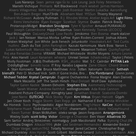
Luis Naranjo
Sean
jamie ngai to lo
Lök Leung
Jack Foley
fxtentacle
Marielli Vichique
Primaris
Kirt Blackwood
mark wrabel
James Harrison
Alvaro Villagomez
Mark Hoffman
Josh Roenker
Martin Lukačka
AaronFung
Ben-Adam Berger
Hun73rdk
Abraham Mast
YYSSun
Thierry Mayrand
Richard McGowan
Aubrey Pullman
R.J. Rhodes Writes
Atelier Argos Art
Light Films
Rémi Verschelde
Ryan Reisiger
SizeKivit
Stymie
Dustin
Patrick Brady
ProtanopicMidget
Brandon Snodgrass
Tyler K Spicher
Arnaud PUIRAVAUD
Joseph Catrambone
HippoThalamus
Sean Kennedy
Tomek LECOCQ
Paul Mcloughlin
DaLivelyGhost
Lose Pacific
Jimikimo
Ben Bosma
mark stalzer
Jack J
Ian Neisser
Marcus Morba
LePew
Ryan Roden-Corrent
Joshua Albers
Kristen Westphal
Jon White
Jack Fenech
Jotunkottr
Hexdrake's Art
Ted Curtis
nullinc
Zach du Toit
John Partington
Kazuki Kamimura
Mark Boss
Yaron L.
Lukas Kalbertodt
Marcos Vaz
Sébastien Tricoire
Masanori Tottori
QuirkyTopHat
ReJ aka Renaldas Zioma
VFRAME
Michael Whiteside
Wolfer Moyens
Arturo Leone
Pete
Alex Harvill
Lauri Kananen
wheany
Unreal Sensei
tchaikovsky2
Taylor J Peters
Molly Footman
大重生-TheRebirth
RSH__studio
Mat
S C
Cailrdar
PYTHA Lab
OddlyBigBear
binotti lucia
IT Roy
Karabo Legwaila
Zane Olson
Chord Shore
A. Stan Konowitz
Talii
Bruce Matthews
Aria
3dfan
Xatonym
Barney
Sethesh
blendFX
Petr O
Michael Vick
Seth // Gone Indie, Bro...
Eric Pontbriand
Glenn Jones
Michael Tedder
Krystal Camprubi
Eugene Ovcharenko
Fiona Margrie
Alan Daniels
Mark Mazaitis
Jeff
The Sarah Hirsch
Paul Dolzall
Wolf Daw
kyleboze
Taylor Galen Kadee
Steven Ekholm
Stephen Ellis
Aximmetry Technologies
Sarah Wiener
Andrew Faithfull
wellingtoncrab
Ada Rose Cannon
Resilient Picture Company
Almighty Laxz
Jonathan Brandt
Szabolcs Dombi
Jose Nario
ELITECAD
Nick Storey
Ryan
Kim Vitkus
Bryan Halcott
Glyph
Jan Oliver Koch
Reggie Storm
Dan Repp
pk
Nathaniel E Bell
Benita Winckler
Kai Honeck
Íkara
Psychosadistic
Algot Nordström
Trag1cHaze
KaiCee
Kurt Wilson
Stéphane Huart
Todd Eaton
P4C1F15T
charamath
Jakob Stolz
YeGrayHound
Kevin Turner
Brian McMullen
oleko senga
Jason Ferguson
Arrangemonk
Wesley Scafe
scott bilby
Victor
George e Chianese
Ben Visser
Albatross 3D
Sam Sartor
Andrej Striezenec
normalguy
Josh Macdonald
Pafka
Byeong Chul JIN
Dumbass Dragon
Alkaza1996
jAde
Lea Seidman Hernandez
Alexander Becker
Oscar Vargas
sastun1962
Totally Normal
Jared LeClaire
Christopher Bogs
Michael Dunkley
Alex Hyner
Scott Gilbert
Matthew Gerard
Julius Brockelmann
Alex