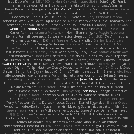
Jack Kibble-White
MTU1500
Jordan Krakowski
Juuso Sipilä
SofaKing42
Frank
Jermaine Dawson
Chen Huang
Étienne Pikatoff
Sri Sonti
Bassy's Games
Bailey Rosenthal
George Luna
JEFF
Plane2House
Bob F
Matt
Zoemoney
Azula
Christopher Johansen
Harry Merrett
Respectable Studios
Phil Wilt
Dmitry Sorokin
Cookymine
Daniel Dias
Pixi_lab
MD1
Veronica
Rory
Brendan Droppo
Kelton McEwen
Rico Levitt
Liquid Cooled
Nadia
Pedro Viana
Oleksii Komarov
Can
Desmond Johnson
Richard
Roman Volobuev
Teraa Bull
Chodey
Luke Fenwick
Xindrrobo
Noura S
Brett Wheeler
Bees Wax
Nicole Pérez
Frank Hereford
Carlos Ramírez
Arianna Montanari
Ikkeii
Shannonigans
Maggie Raycheva
Richard Funnell
Leonardo Borsten
Vinicius Morgado
BluntBSE
CW Animations
Anonymous Person
鈴葵
Jeff Kraemer
Nicole Findlay
Shirley
Lisa Anders
Angus McAloon
George Willaman
Sparazza D
RKG media
Manu T
S K
Lucas Signoles
NinjARTA
Mohamedmoawad Hilal
Tamás Kuklics
Pierre Moore
seguin matthis
OneGhastlyGhoul
yannick tooy
Toby Howe
Nastassia Reutskaya
Chris Wintermyer
Liam Davis
chris reis
Ross
styles
Blaine Gray
Lewis Stephens
Alex Brown
MDTH
maru
Make
Yokami c:
mik
Scott
Jonathan Ojibway
Brandon
Swann Fourmanoy
sinsin
Ken Ishikawa
Stanislav
ryan mrazik
峻辰 朱
Joshua Jacobs
Joseph Dignan
Ta Sp
Matthew-Gracey Desravines
Anika
Juan Ramón Ortiz Estévez
Shivam Ganju
Anıl Çaylak
JacobyO
Bình Võ Thiên
bavazov
Elhi Stevens
Alec Keck
halle stoeppler
david
jstevens
Martín Niz Tutoriales
Combrinck
Johan Simonsson
dokiderg
Brian Lane
Nathan Salla
S A Cooke
Jaber Alarbash
Solid Neptune
Donald Stooks
Little Weird Kid Stories
YUKI SHIBUTANI/ YUN
Trevor Larson
Aaron
Maxim Nordentz
Caio Notari
Tomi Ollikainen
Aimé
cloudhed
Duskfall
Samuel Bassale
Mathijs Peerboom
Filip Nyborg
leon labyk
Triangle Interactive
Philip Pryke
Dave
Fangzahn Aviation Studios
colinangusstudio
Mike L.
Chuck Morris
Mark Leonard
Will
francesco sabbatella
Alexander Leinauer
Tony Alfredsson
Salina De Leon
Lucas Cozzoli
Daniel Eijgendaal
Eliézer Ojeda
תמר פלג טל
Kaleo/Dalton
Duzemine
Kim Myeong Soom
nicolaspetton
Alan Stoll
Greenlines78
Kie
Jeffrey McIlmoyle
Felix Lopez
Steve White
Daniel Warf
Syed
혜영 전
andrew Carbery
Federico Salvetti
C1T1Z333N
The Paraverse
Chem
Anthony Delasanta
Minja Lojanica
roddye
Melissa Farrell
Stilian
ꌃ꒒ꀎꋪꋪꌩ ꀘꈤꀤꁅꃅ꓄
Adrien Alexandre
Rab
Thomas Woodward
Alan Bakir
Ian Wilson
venkat rathna kumar talluri
Eric Chan
Steve Girard
n d o n
思涵 王
captkiro
N-JELLY
Kristinn Sturluson
Marianne Andersen
Rodrigo Silva
adelaide begalli
Duncan Hewitt
Mattias Lundstrom
Rowan Gipe
coshichi
Sounds And Dungeons