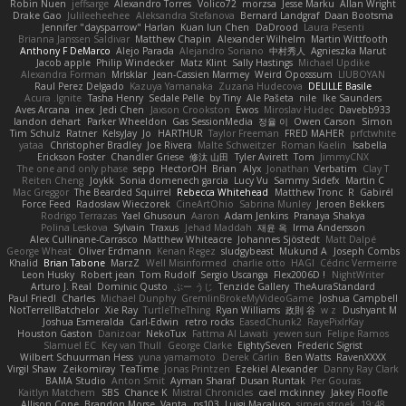
Robin Nuen
jeffsarge
Alexandro Torres
Volico72
morzsa
Jesse Marku
Allan Wright
Drake Gao
Julileeheehee
Aleksandra Stefanova
Bernard Landgraf
Daan Bootsma
Jennifer "daysparrow" Harlan
Kuan lun Chen
DaDrood
Laura Pesenti
Brianna Janssen Saldivar
Matthew Chapin
Alexander Wilhelm
Martin Wittfooth
Anthony F DeMarco
Alejo Parada
Alejandro Soriano
中村秀人
Agnieszka Marut
Jacob apple
Philip Windecker
Matz Klint
Sally Hastings
Michael Updike
Alexandra Forman
MrIsklar
Jean-Cassien Marmey
Weird Oposssum
LIUBOYAN
Raul Perez Delgado
Kazuya Yamanaka
Zuzana Hudecova
DELILLE Basile
Acura .Ignite
Tasha Henry
Sedale Pelle
by Tiny
Ale Pašeta
nile
Ike Saunders
Aves Arcana
inex
Jedi Chen
Jaxson Crookston
Ewos
Miroslav Hudec
Davebb933
landon dehart
Parker Wheeldon
Gas SessionMedia
정율 이
Owen Carson
Simon
Tim Schulz
Ratner
KelsyJay
Jo
HARTHUR
Taylor Freeman
FRED MAHER
prfctwhite
yataa
Christopher Bradley
Joe Rivera
Malte Schweitzer
Roman Kaelin
Isabella
Erickson Foster
Chandler Griese
修汰 山田
Tyler Avirett
Tom
JimmyCNX
The one and only phase
sepp
HectorOH
Brian
Alyx
Jonathan
Verbatim
Clay T
Reiten Cheng
Joykk
Sonia domenech garcia
Lucy Vu
Sammy Sidefx
Martin C
Mac Greggor
The Bearded Squirrel
Rebecca Whitehead
Matthew Tronc
R
Gabirél
Force Feed
Radosław Wieczorek
CineArtOhio
Sabrina Munley
Jeroen Bekkers
Rodrigo Terrazas
Yael Ghusoun
Aaron
Adam Jenkins
Pranaya Shakya
Polina Leskova
Sylvain
Traxus
Jehad Maddah
재윤 옥
Irma Andersson
Alex Cullinane-Carrasco
Matthew Whiteacre
Johannes Sjöstedt
Matt Dalpé
George Wheat
Oliver Erdmann
Kenan Regez
sludgybeast
Mukund A
Joseph Combs
Khalid
Brian Tabone
MarzZ
Well Misinformed
charlie otto
HAGI
Cédric Vermeirre
Leon Husky
Robert jean
Tom Rudolf
Sergio Uscanga
Flex2006D !
NightWriter
Arturo J. Real
Dominic Qusto
ぶー うじ
Tenzide Gallery
TheAuraStandard
Paul Friedl
Charles
Michael Dunphy
GremlinBrokeMyVideoGame
Joshua Campbell
NotTerrellBatchelor
Xie Ray
TurtleTheThing
Ryan Williams
政則 谷
w z
Dushyant M
Joshua Esmeralda
Carl-Edwin
retro rocks
EasedChunk2
RayePixlrKay
Houston Gaston
Danizoar
NekoTux
Fattma Al Lawati
yewen sun
Felipe Ramos
Slamuel EC
Key van Thull
George Clarke
EightySeven
Frederic Sigrist
Wilbert Schuurman Hess
yuna yamamoto
Derek Carlin
Ben Watts
RavenXXXX
Virgil Shaw
Zeikomiray
TeaTime
Jonas Printzen
Ezekiel Alexander
Danny Ray Clark
BAMA Studio
Anton Smit
Ayman Sharaf
Dusan Runtak
Per Gouras
Kaitlyn Matchem
SBS
Chance K
Mistral Chronicles
cael mckinney
Jakey Floofle
Allison Cope
Brandon Morse
Vanta
ns103
Luigi Macaluso
simen stroek
19:48