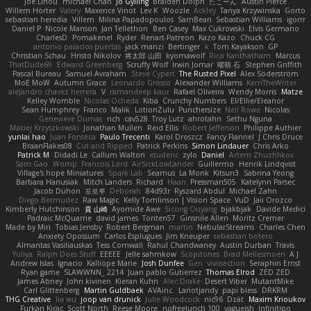
Joe Lihou
michael Chan
Jo Gylling
Braiden Dolph
たこーん
Austin Pierce
Willem Hörter
Valery
Maxence Vinot
Lev K
Woozle
Ackley
Tanya Krzywinska
Gorto
sebastian heredia
Villem
Milina Papadopoulos
SamBean
Sebastian Williams
igorrr
Daniel P
Nicole Manson
Jan Tellethon
Ben Casey
Max Cukrowski
Elvis Germano
CharlesD
Pomakenel
Ryder
Renart-Patreon
Kazo Kazo
Chuck CG
antonio palacios puertas
jack manzi
Bertinger
k
Tom Kayakson
GP
Christian Schau
Hristo Nikolov
将太郎 山田
kyomawolf
Rico Kanthatham
Marcus
ThatDude69
Edward Greenberg
Scruffy Wolf
Irwin Jomar
曜萌 石
Stephen Griffith
Pascal Bureau
Samuel Avraham
Steve Cypert
The Rusted Pixel
Alex Söderström
MoE MoW
Autumn Grace
Leonardo Grosso
Alexander Williams
KerriTheWriter
alejandro chavez herrera
V
ramandeep kaur
Rafael Oliveira
Wendy Morris
Matze
Kelley Womble
Nicolas Ocheda
Kiba
Crunchy Numbers
El/Ellie/Eleanor
Sean Humphrey
Franco
Malik
LotionZulu
Punchersize
Neil Rowe
Nicolas
Genevieve Dumas
rich
cav528
Troy Lutz
ahrotahn
Sethu Nguna
Maciej Krzyszkowski
Jonathan Mullen
Reid Ellis
Robert Jefferson
Philippe Authier
yunlai hao
Juan Fonseca
Paulo Trecenti
Karol Droszcz
Fancy Flannel
J Chris Druce
BraanFlakes08
Cut and Ripped
Patrick Perkins
Simon Lindauer
Chris Arko
Patrick M
Didadi Le
Callum Walton
etudenc
zylo
Daniel
Artem Zhuzhlikov
Sam Gao
Womp
Francois Lord
AirSickLowLander
Guillermo
Henrik Lindqvist
Village's hope Miniatures
Spark Lab
Seamus
La Monk
Kitsun3
Sabrina Yeong
Barbara Hanusiak
Mitch Landers
Richard
Haan
Pressman505
Katelynn Parsec
Jacob Duhon
포로루
Deborah
84d93r
Ryszard Abdul
Michael Zahn
Diego Bermudez
Raw Magic
Kelly Tomlinson | Vision Space
VuD
Jaii Orozco
Kimberly Hutchinson
貴 山崎
Ayomide Awe
Sicong Ouyang
bjakbjak
Davide Medici
Padraic McQuarrie
david james
Toriten57
Ginsnile Allen
Moritz Cremer
Made by Miri
Tobias Jensby
Robert Bergman
martin
NebularStreams
Charles Chen
Anxiety Opossum
Carlos Esplugues
Jim Kneuper
sebastian botero
Almantas Vasiliauskas
Tess Cornwall
Rahul Chandwaney
Austin Durban
Travis
Yuliya
Ralph Does Stuff
EEEEE
Jelle sahmkow
Scopitones
Brad Mellesmoen
A J
Andrew Islas
Ignacio
Kalliope Marie
Josh Dunfee
Gen
viviisection
Seraphin Ernst
Ryan game
SLAWWNN_ 2214
Juan pablo Gutierrez
Thomas Elrod
ZED ZED
James Abney
John kivinen
Kieran Kuhn
Alec Drake
Desert Viber
MutantMike
Carl Glittenberg
Martin Guldbaek
AVAinc.
Lariotjandy
papi bless
DRKRM
THG Creative
lia wu
joop van drunick
Julie Woodcock
nic96
Dzät
Maxim Krioukov
Furkan Kirac
Scott North
Reese Moore
nofreelunch 100
vagueish
Infinitipo