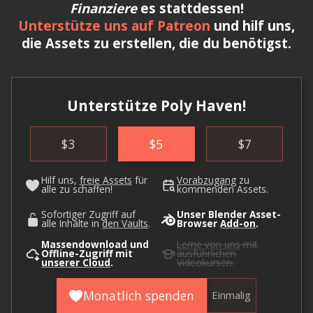
Finanziere
es stattdessen!
Unterstütze uns auf Patreon
und hilf uns,
die Assets zu erstellen, die du benötigst.
Unterstütze Poly Haven!
$
3
$
5
$
7
Hilf uns,
freie Assets
für
Vorabzugang
zu
alle zu schaffen!
kommenden Assets.
Sofortiger Zugriff auf
Unser Blender Asset-
alle Inhalte in
den Vaults
.
Browser
Add-on
.
Massendownload und
Lerne von uns
mit
Offline-Zugriff mit
ausführlichen
unserer Cloud
.
Videokursen.
Monatlich spenden
Einmalig