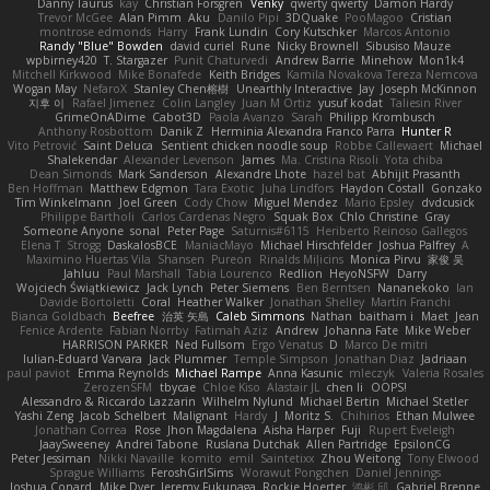
Danny Taurus
kay
Christian Forsgren
Venky
qwerty qwerty
Damon Hardy
Trevor McGee
Alan Pimm
Aku
Danilo Pipi
3DQuake
PooMagoo
Cristian
montrose edmonds
Harry
Frank Lundin
Cory Kutschker
Marcos Antonio
Randy "Blue" Bowden
david curiel
Rune
Nicky Brownell
Sibusiso Mauze
wpbirney420
T. Stargazer
Punit Chaturvedi
Andrew Barrie
Minehow
Mon1k4
Mitchell Kirkwood
Mike Bonafede
Keith Bridges
Kamila Novakova Tereza Nemcova
Wogan May
NefaroX
Stanley Chen榕樹
Unearthly Interactive
Jay
Joseph McKinnon
지후 이
Rafael Jimenez
Colin Langley
Juan M Ortiz
yusuf kodat
Taliesin River
GrimeOnADime
Cabot3D
Paola Avanzo
Sarah
Philipp Krombusch
Anthony Rosbottom
Danik Z
Herminia Alexandra Franco Parra
Hunter R
Vito Petrović
Saint Deluca
Sentient chicken noodle soup
Robbe Callewaert
Michael
Shalekendar
Alexander Levenson
James
Ma. Cristina Risoli
Yota chiba
Dean Simonds
Mark Sanderson
Alexandre Lhote
hazel bat
Abhijit Prasanth
Ben Hoffman
Matthew Edgmon
Tara Exotic
Juha Lindfors
Haydon Costall
Gonzako
Tim Winkelmann
Joel Green
Cody Chow
Miguel Mendez
Mario Epsley
dvdcusick
Philippe Bartholi
Carlos Cardenas Negro
Squak Box
Chlo Christine
Gray
Someone Anyone
sonal
Peter Page
Saturnis#6115
Heriberto Reinoso Gallegos
Elena T
Strogg
DaskalosBCE
ManiacMayo
Michael Hirschfelder
Joshua Palfrey
A
Maximino Huertas Vila
Shansen
Pureon
Rinalds Miļicins
Monica Pirvu
家俊 吴
Jahluu
Paul Marshall
Tabia Lourenco
Redlion
HeyoNSFW
Darry
Wojciech Świątkiewicz
Jack Lynch
Peter Siemens
Ben Berntsen
Nananekoko
Ian
Davide Bortoletti
Coral
Heather Walker
Jonathan Shelley
Martín Franchi
Bianca Goldbach
Beefree
治英 矢島
Caleb Simmons
Nathan
baitham i
Maet
Jean
Fenice Ardente
Fabian Norrby
Fatimah Aziz
Andrew
Johanna Fate
Mike Weber
HARRISON PARKER
Ned Fullsom
Ergo Venatus
D
Marco De mitri
Iulian-Eduard Varvara
Jack Plummer
Temple Simpson
Jonathan Diaz
Jadriaan
paul paviot
Emma Reynolds
Michael Rampe
Anna Kasunic
mleczyk
Valeria Rosales
ZerozenSFM
tbycae
Chloe Kiso
Alastair JL
chen li
OOPS!
Alessandro & Riccardo Lazzarin
Wilhelm Nylund
Michael Bertin
Michael Stetler
Yashi Zeng
Jacob Schelbert
Malignant
Hardy
J
Moritz S.
Chihirios
Ethan Mulwee
Jonathan Correa
Rose
Jhon Magdalena
Aisha Harper
Fuji
Rupert Eveleigh
JaaySweeney
Andrei Tabone
Ruslana Dutchak
Allen Partridge
EpsilonCG
Peter Jessiman
Nikki Navaille
komito
emil
Saintetixx
Zhou Weitong
Tony Elwood
Sprague Williams
FeroshGirlSims
Worawut Pongchen
Daniel Jennings
Joshua Conard
Mike Dyer
Jeremy Fukunaga
Rockie Hoerter
鸿彬 邱
Gabriel Brenne