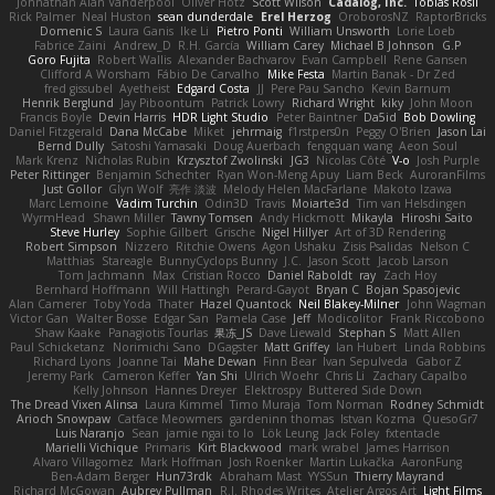
Johnathan Alan Vanderpool
Oliver Hotz
Scott Wilson
Cadalog, Inc.
Tobias Rösli
Rick Palmer
Neal Huston
sean dunderdale
Erel Herzog
OroborosNZ
RaptorBricks
Domenic S
Laura Ganis
Ike Li
Pietro Ponti
William Unsworth
Lorie Loeb
Fabrice Zaini
Andrew_D
R.H. García
William Carey
Michael B Johnson
G.P
Goro Fujita
Robert Wallis
Alexander Bachvarov
Evan Campbell
Rene Gansen
Clifford A Worsham
Fábio De Carvalho
Mike Festa
Martin Banak - Dr Zed
fred gissubel
Ayetheist
Edgard Costa
JJ
Pere Pau Sancho
Kevin Barnum
Henrik Berglund
Jay Piboontum
Patrick Lowry
Richard Wright
kiky
John Moon
Francis Boyle
Devin Harris
HDR Light Studio
Peter Baintner
Da5id
Bob Dowling
Daniel Fitzgerald
Dana McCabe
Miket
jehrmaig
f1rstpers0n
Peggy O'Brien
Jason Lai
Bernd Dully
Satoshi Yamasaki
Doug Auerbach
fengquan wang
Aeon Soul
Mark Krenz
Nicholas Rubin
Krzysztof Zwolinski
JG3
Nicolas Côté
V-o
Josh Purple
Peter Rittinger
Benjamin Schechter
Ryan Won-Meng Apuy
Liam Beck
AuroranFilms
Just Gollor
Glyn Wolf
亮作 淡波
Melody Helen MacFarlane
Makoto Izawa
Marc Lemoine
Vadim Turchin
Odin3D
Travis
Moiarte3d
Tim van Helsdingen
WyrmHead
Shawn Miller
Tawny Tomsen
Andy Hickmott
Mikayla
Hiroshi Saito
Steve Hurley
Sophie Gilbert
Grische
Nigel Hillyer
Art of 3D Rendering
Robert Simpson
Nizzero
Ritchie Owens
Agon Ushaku
Zisis Psalidas
Nelson C
Matthias
Stareagle
BunnyCyclops Bunny
J.C.
Jason Scott
Jacob Larson
Tom Jachmann
Max
Cristian Rocco
Daniel Raboldt
ray
Zach Hoy
Bernhard Hoffmann
Will Hattingh
Perard-Gayot
Bryan C
Bojan Spasojevic
Alan Camerer
Toby Yoda
Thater
Hazel Quantock
Neil Blakey-Milner
John Wagman
Victor Gan
Walter Bosse
Edgar San
Pamela Case
Jeff
Modicolitor
Frank Riccobono
Shaw Kaake
Panagiotis Tourlas
果冻_JS
Dave Liewald
Stephan S
Matt Allen
Paul Schicketanz
Norimichi Sano
DGagster
Matt Griffey
Ian Hubert
Linda Robbins
Richard Lyons
Joanne Tai
Mahe Dewan
Finn Bear
Ivan Sepulveda
Gabor Z
Jeremy Park
Cameron Keffer
Yan Shi
Ulrich Woehr
Chris Li
Zachary Capalbo
Kelly Johnson
Hannes Dreyer
Elektrospy
Buttered Side Down
The Dread Vixen Alinsa
Laura Kimmel
Timo Muraja
Tom Norman
Rodney Schmidt
Arioch Snowpaw
Catface Meowmers
gardeninn thomas
Istvan Kozma
QuesoGr7
Luis Naranjo
Sean
jamie ngai to lo
Lök Leung
Jack Foley
fxtentacle
Marielli Vichique
Primaris
Kirt Blackwood
mark wrabel
James Harrison
Alvaro Villagomez
Mark Hoffman
Josh Roenker
Martin Lukačka
AaronFung
Ben-Adam Berger
Hun73rdk
Abraham Mast
YYSSun
Thierry Mayrand
Richard McGowan
Aubrey Pullman
R.J. Rhodes Writes
Atelier Argos Art
Light Films