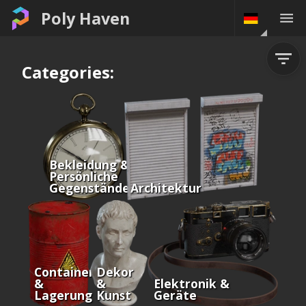
Poly Haven
Categories:
Bekleidung &
Persönliche
Gegenstände
Architektur
Container
Dekor
&
&
Elektronik &
Lagerung
Kunst
Geräte