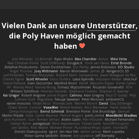
Vielen Dank an unsere
Unterstützer
,
die Poly Haven möglich gemacht
haben
Joni Mercado
S J Bennett
Ryan Wiebe
Max Chandler
Anton
Mike Verta
Max Christian Pohle
Scott DeWoody
Douglas K.
Yorik van Havre
Ernst Bronde
BetaFive Productions - Daren Dochterman
Eric Perley
James Robinson
I/O Studio
Roger Thomas
Joey Wittmann
Marcin Wiśniewski
James
JS
KangaroOz 3D
Leif Pedersen
Tomasz Muszyński
Roberd Palm
Lampantino
Javier Meseguer de Paz
Charles Tigner
Scott Wheeler
Eelco Dolstra
Lasse Kjønnås
Viduttam Katkar
chris huf
David Pekarek
Evan Seccombe
Manfred Knorr
PaulR
Malcolm Dwyer
Derek Carlin
RF
Wendy Ward
Fianna Wong
Tomasz Wyszolmirski
Riccardo Giovanetti
fr54
William Schilthuis
Herman Idzerda
Stephane Toraldo
Stephen D Swaney
Kai Gregor
Robert Angone
James Rogers
Calinou
Alan Gregory
Paul O' Grady
Phyl
Luthien Dulk
Miguelaxa
Takuya Sawatari
Peter Moonen
ambientCG
xavier moscoso
Vedat Afuzi
Thomas Lisle
Warren Moore
David
Zaq Schlanger
Chase Stone
Conicer
VoxelKei
Mikkel Nielsen
Nico Wardakas
Frank Grande
Denys Holovyanko
Bernd Schmidt
Brendon Porter
Erik Brundidge
Samuel
Martin Pražák
Sofia
Cyrille Maurice
Patrick Nugent
penti_mmd
Mondlicht Studios
Jack Humbert
Gun
Arman Sernaz
Atdhe Gashi
Petr Hloušek
Michael Fernandez
Caitlyn Byrne
paragsatyal
Nino Kapetanovic
Tobias Gallé
SonOfPorcupine
Leo Santos
Rob Waller
Michael Porter
Puzzlebox Props
Justin
honda78
Dimitri Diakopoulos
zgred
Jen Hao Yeh
esther carney
Mark Lopatka
Victor Gama Sabbithi
Alexlee
Jed Laurance
Jeff Barnaby