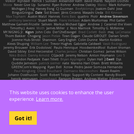
Volkor
Rijndael
Patrick T Sullivan
Alexander Rath
david mares
Nayden Dochev
Moira
Never Give Up
Sunamii
Ryan Rohrer
Andrew Oakley
Maraz
Mark Kohalmy
Michigan J Frog
Harvey Fong
CJ Guzman
Beefyblimps
Joakim Dahl
Jose
BingusGringus
Dale
Sid Brown
Jānis Circenis
Masashi Ueda
Bill Kinnon
Max Topham
Austin Walzl
Hannes
Rens Bais
qualtro
Piotr
Andrew Stevenson
anthony lawrence
Stuart Marsh
Frans Verbaas
Adam Murtomaa
Phil Galler
Matthew Garnett-Frizelle
Saliven
Markus Michael Egger
Andrew
J
Caramel the Vixen
Timothy J. Aveni
Moth
James Miller
z
Nico Marniok
Timothy G. McKenna
MY.NIGNIG Jr.
Kigon
John Cido
Der12teEisvogel
Brad Corlett
Basti
maj
LaCimaise
Thom Bakker
Chogang
Jason Pielak
Tiran Dagan
Claude GIROLET
Darian Smith
Joenne Hub-Strobl
Shannon
Gary English
Colin Dunne
Martin Koťátko
Alexis Shuping
William Lee
Trevor Hughes
Gabriella Caldwell
Vasili Rodriguez
Jeremy Brouwer
Erik Dodolović
Paulo Henrique
Hoodwinkedfool
Ruben Vroman
David Sibley
Emil Herzenstiel
Charles Janson
Christian Gomez
James Wilson
Niko Bidoli
Danny Arnold
CGJackB
Jeremy Nelson
Anton Heymann
Leo S
Brendon Padjasek
Evan Tillett
Bryan Applegate
Dylan Hall
J Ewell
Dys
Quddle Jameson
patrick siemer
nate
Mareno Harr Olsen
Brett Williams
GREENCom'e Mapping
Ryan Bell
Xcrow
Pedro Javier Somoza Hernando
Paul Klingberg
Olivié Bouchard
Damiano Mazzocchini
Raven Realm
Johann Oosthuizen
Scott
Robert Tolppi: Support My Content
Randy Bloom
henrik rasmussen
Greenheart
Ransom Bergen
Andreas Wetter
Edomod
PD100 Academy of Art
Clafoutis
Arttu Piisila
JeffChristiansen
Daniel Phakos
SETH WEBER
Sebastian Witt
Tom Pike
Kenleung Leung
Enrique Gonzalez
Zack Bishop
Rouge guy
brandon dudley
Joel Gordils
GadFlight
Charles Herrmann
This website uses cookies to enhance the user
Justin
LvH
K Anon
Richie
Karim Mohamed
Weichnudel
Marcus Grennborg
experience.
Learn more.
christian cuttino
DaveHuman
juanito
Johan L
Theresa A. Carroll
Iain Black
Einarr
Volatility
Stephen Smith
joshy west xoxo
Łukasz Pawłowski
Anthony Dilmore
Daniel Schmid Leal
Steele
Nitrosimi96
ANonEMoose
Gun Metal Games
macoll macoll
Brandon Joffe
Cory robertson
Ember
Sage Himeros
Sweeper3D
Bruno Yudi
Daddios Studios
Aleksey Pollack
Lotus
Fabrizio Guidotti
Got it!
Esbern Hansen
ran nie
Justper's Furry Avatar World
Kevin LomondDesign
Victor Ghyssens
749R
CGautos
Kevin Anderson
dusan tomas
Jegregg
Travis Lemieux
Philipp T
David Pulcifer
Thomas Elliott
John Gutwin
Sara Tarr
Shay
CT
Jermaine Bouyea
Liam Smyth
Jim Bob
Michael Loh
doctor25th
Larry Jenkins
sv
Andrew Lamb
Hamad
rendered_pixel
der_mihi
Worked Wood
Alan Figg