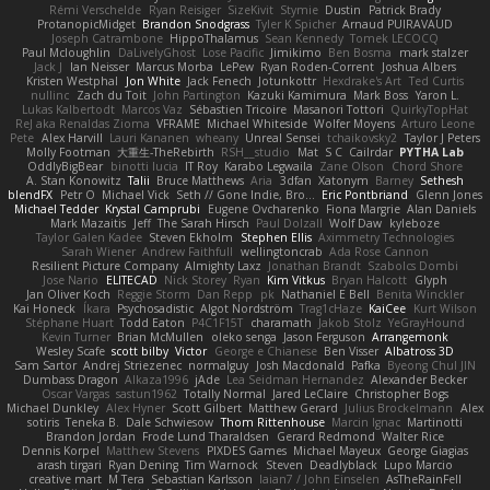
Rémi Verschelde
Ryan Reisiger
SizeKivit
Stymie
Dustin
Patrick Brady
ProtanopicMidget
Brandon Snodgrass
Tyler K Spicher
Arnaud PUIRAVAUD
Joseph Catrambone
HippoThalamus
Sean Kennedy
Tomek LECOCQ
Paul Mcloughlin
DaLivelyGhost
Lose Pacific
Jimikimo
Ben Bosma
mark stalzer
Jack J
Ian Neisser
Marcus Morba
LePew
Ryan Roden-Corrent
Joshua Albers
Kristen Westphal
Jon White
Jack Fenech
Jotunkottr
Hexdrake's Art
Ted Curtis
nullinc
Zach du Toit
John Partington
Kazuki Kamimura
Mark Boss
Yaron L.
Lukas Kalbertodt
Marcos Vaz
Sébastien Tricoire
Masanori Tottori
QuirkyTopHat
ReJ aka Renaldas Zioma
VFRAME
Michael Whiteside
Wolfer Moyens
Arturo Leone
Pete
Alex Harvill
Lauri Kananen
wheany
Unreal Sensei
tchaikovsky2
Taylor J Peters
Molly Footman
大重生-TheRebirth
RSH__studio
Mat
S C
Cailrdar
PYTHA Lab
OddlyBigBear
binotti lucia
IT Roy
Karabo Legwaila
Zane Olson
Chord Shore
A. Stan Konowitz
Talii
Bruce Matthews
Aria
3dfan
Xatonym
Barney
Sethesh
blendFX
Petr O
Michael Vick
Seth // Gone Indie, Bro...
Eric Pontbriand
Glenn Jones
Michael Tedder
Krystal Camprubi
Eugene Ovcharenko
Fiona Margrie
Alan Daniels
Mark Mazaitis
Jeff
The Sarah Hirsch
Paul Dolzall
Wolf Daw
kyleboze
Taylor Galen Kadee
Steven Ekholm
Stephen Ellis
Aximmetry Technologies
Sarah Wiener
Andrew Faithfull
wellingtoncrab
Ada Rose Cannon
Resilient Picture Company
Almighty Laxz
Jonathan Brandt
Szabolcs Dombi
Jose Nario
ELITECAD
Nick Storey
Ryan
Kim Vitkus
Bryan Halcott
Glyph
Jan Oliver Koch
Reggie Storm
Dan Repp
pk
Nathaniel E Bell
Benita Winckler
Kai Honeck
Íkara
Psychosadistic
Algot Nordström
Trag1cHaze
KaiCee
Kurt Wilson
Stéphane Huart
Todd Eaton
P4C1F15T
charamath
Jakob Stolz
YeGrayHound
Kevin Turner
Brian McMullen
oleko senga
Jason Ferguson
Arrangemonk
Wesley Scafe
scott bilby
Victor
George e Chianese
Ben Visser
Albatross 3D
Sam Sartor
Andrej Striezenec
normalguy
Josh Macdonald
Pafka
Byeong Chul JIN
Dumbass Dragon
Alkaza1996
jAde
Lea Seidman Hernandez
Alexander Becker
Oscar Vargas
sastun1962
Totally Normal
Jared LeClaire
Christopher Bogs
Michael Dunkley
Alex Hyner
Scott Gilbert
Matthew Gerard
Julius Brockelmann
Alex
sotiris
Teneka B.
Dale Schwiesow
Thom Rittenhouse
Marcin Ignac
Martinotti
Brandon Jordan
Frode Lund Tharaldsen
Gerard Redmond
Walter Rice
Dennis Korpel
Matthew Stevens
PIXDES Games
Michael Mayeux
George Giagias
arash tirgari
Ryan Dening
Tim Warnock
Steven
Deadlyblack
Lupo Marcio
creative mart
M Tera
Sebastian Karlsson
Iaian7 / John Einselen
AsTheRainFell