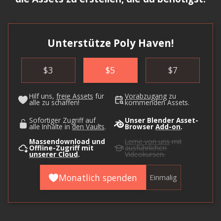
Unterstütze Poly Haven!
$
3
$
5
$
7
Hilf uns,
freie Assets
für
Vorabzugang
zu
alle zu schaffen!
kommenden Assets.
Sofortiger Zugriff auf
Unser Blender Asset-
alle Inhalte in
den Vaults
.
Browser
Add-on
.
Massendownload und
Lerne von uns
mit
Offline-Zugriff mit
ausführlichen
unserer Cloud
.
Videokursen.
Monatlich spenden
Einmalig