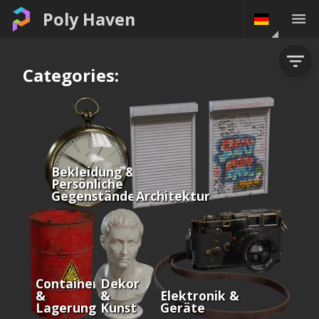
Poly Haven
Categories:
Bekleidung &
Persönliche
Gegenstände
Architektur
Container
Dekor
&
&
Elektronik &
Lagerung
Kunst
Geräte