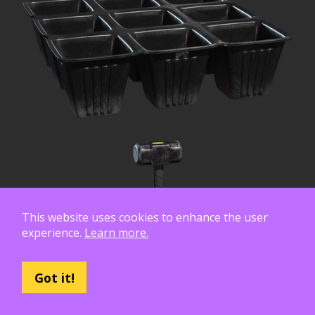
This website uses cookies to enhance the user
experience.
Learn more.
Got it!