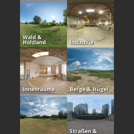
Wald &
Holzland
Industrie
Innenräume
Berge & Hügel
Straßen &