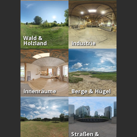
Wald &
Holzland
Industrie
Innenräume
Berge & Hügel
Straßen &