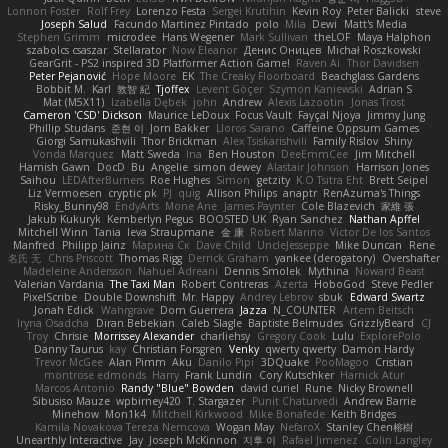
Lonnon Foster
Rolf Frey
Lorenzo Festa
Sergei Krutihin
Kevin Roy
Peter Balicki
steve
Joseph Salud
Facundo Martinez Pintado
polo
Mila
Dewi
Matt's Media
Stephen Grimm
microdee
Hans Wegener
Mark Sullivan
theLOF
Maya Halphon
szabolcs csaszar
Stellarator
Now Eleanor
Денис Оницев
Michał Roszkowski
GearGrit - PS2 inspired 3D Platformer Action Game!
Raven Ai
Thor Davidsen
Peter Pejanović
Hope Moore
EK
The Creaky Floorboard
Beachglass Gardens
Bobbit M.
Karl
敦智 紀
Tjoffex
Levent Göçer
Szymon Kaniewski
Adrian S
Mat (M5X11)
Izabella Dębek
john
Andrew
Alexis Lazootin
Jonas Trost
Cameron 'CSD' Dickson
Maurice LeDoux
Focus Vault
Fayçal Njoya
Jimmy Jung
Phillip Studans
준현 이
Jorn Bakker
Lloros Sarano
Caffeine Oppsum Games
Giorgi Samukashvili
Thor Brickman
Alex Tsiskarishvili
Family Rislov
Shiny
Vonda Marquez
Matt Sweda
Ina
Ben Houston
DeeEmmCee
Jim Mitchell
Hamish Gawn
DocD
Bu
Angelie
simon dewey
Alastair Johnson
Harrison Jones
Saihou
LEDAfterBurners
Roe Hughes
Simon
getzity
K.O Tsitra Eht
Brett Seipel
Liz Vermoesen
cryptic pk
PJ
quig
Allison Philips
anaptr
RenAzuma's Things
Risky_Bunny98
EndyArts
Mone Ane
James Paynter
Cole Blazevich
家維 張
Jakub Kukuryk
Kemberlyn Pegus
BOOSTED UK
Ryan Sanchez
Nathan Apffel
Mitchell Winn
Tania
Ieva Straupmane
金 康
Robert Marino
Victor De los Santos
Manfred
Philipp Jainz
Марина Ск
Dave Child
UncleJesseppe
Mike Duncan
Rene
名氏 无
Chris Priscott
Thomas Rigg
Derrick Graham
yankee (derogatory)
Overshafter
Madeleine Andersson
Nahuel Adreani
Dennis Smolek
Mythina
Noward Beast
Valerian Vardania
The Taxi Man
Robert Contreras
Azerta
HoboGod
Steve Pedler
PixelScribe
Double Downshift
Mr. Happy
Andrey Lebrov
sbuk
Edward Swartz
Jonah Edick
Wahrgrave
Dom Guerrera
Jazza
N_COUNTER
Artem Beitsch
Iryna Osadcha
Diran Bebekian
Caleb Slagle
Baptiste Belmudes
GrizzlyBeard
CJ
Troy
Chrisie
Morrissey Alexander
charliehsy
Gregory Cook
Lulu
ExplorePolo
Danny Taurus
kay
Christian Forsgren
Venky
qwerty qwerty
Damon Hardy
Trevor McGee
Alan Pimm
Aku
Danilo Pipi
3DQuake
PooMagoo
Cristian
montrose edmonds
Harry
Frank Lundin
Cory Kutschker
Harnick Atur
Marcos Antonio
Randy "Blue" Bowden
david curiel
Rune
Nicky Brownell
Sibusiso Mauze
wpbirney420
T. Stargazer
Punit Chaturvedi
Andrew Barrie
Minehow
Mon1k4
Mitchell Kirkwood
Mike Bonafede
Keith Bridges
Kamila Novakova Tereza Nemcova
Wogan May
NefaroX
Stanley Chen榕樹
Unearthly Interactive
Jay
Joseph McKinnon
지후 이
Rafael Jimenez
Colin Langley