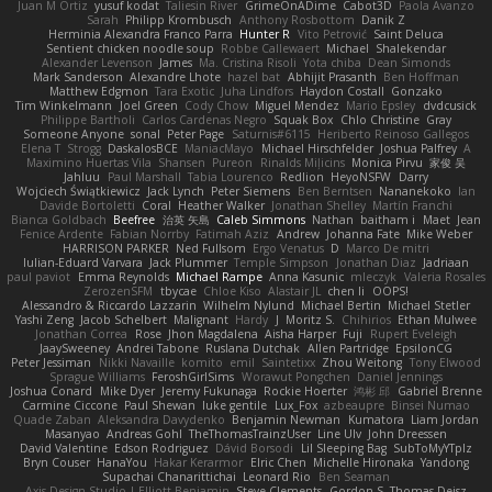
Juan M Ortiz
yusuf kodat
Taliesin River
GrimeOnADime
Cabot3D
Paola Avanzo
Sarah
Philipp Krombusch
Anthony Rosbottom
Danik Z
Herminia Alexandra Franco Parra
Hunter R
Vito Petrović
Saint Deluca
Sentient chicken noodle soup
Robbe Callewaert
Michael
Shalekendar
Alexander Levenson
James
Ma. Cristina Risoli
Yota chiba
Dean Simonds
Mark Sanderson
Alexandre Lhote
hazel bat
Abhijit Prasanth
Ben Hoffman
Matthew Edgmon
Tara Exotic
Juha Lindfors
Haydon Costall
Gonzako
Tim Winkelmann
Joel Green
Cody Chow
Miguel Mendez
Mario Epsley
dvdcusick
Philippe Bartholi
Carlos Cardenas Negro
Squak Box
Chlo Christine
Gray
Someone Anyone
sonal
Peter Page
Saturnis#6115
Heriberto Reinoso Gallegos
Elena T
Strogg
DaskalosBCE
ManiacMayo
Michael Hirschfelder
Joshua Palfrey
A
Maximino Huertas Vila
Shansen
Pureon
Rinalds Miļicins
Monica Pirvu
家俊 吴
Jahluu
Paul Marshall
Tabia Lourenco
Redlion
HeyoNSFW
Darry
Wojciech Świątkiewicz
Jack Lynch
Peter Siemens
Ben Berntsen
Nananekoko
Ian
Davide Bortoletti
Coral
Heather Walker
Jonathan Shelley
Martín Franchi
Bianca Goldbach
Beefree
治英 矢島
Caleb Simmons
Nathan
baitham i
Maet
Jean
Fenice Ardente
Fabian Norrby
Fatimah Aziz
Andrew
Johanna Fate
Mike Weber
HARRISON PARKER
Ned Fullsom
Ergo Venatus
D
Marco De mitri
Iulian-Eduard Varvara
Jack Plummer
Temple Simpson
Jonathan Diaz
Jadriaan
paul paviot
Emma Reynolds
Michael Rampe
Anna Kasunic
mleczyk
Valeria Rosales
ZerozenSFM
tbycae
Chloe Kiso
Alastair JL
chen li
OOPS!
Alessandro & Riccardo Lazzarin
Wilhelm Nylund
Michael Bertin
Michael Stetler
Yashi Zeng
Jacob Schelbert
Malignant
Hardy
J
Moritz S.
Chihirios
Ethan Mulwee
Jonathan Correa
Rose
Jhon Magdalena
Aisha Harper
Fuji
Rupert Eveleigh
JaaySweeney
Andrei Tabone
Ruslana Dutchak
Allen Partridge
EpsilonCG
Peter Jessiman
Nikki Navaille
komito
emil
Saintetixx
Zhou Weitong
Tony Elwood
Sprague Williams
FeroshGirlSims
Worawut Pongchen
Daniel Jennings
Joshua Conard
Mike Dyer
Jeremy Fukunaga
Rockie Hoerter
鸿彬 邱
Gabriel Brenne
Carmine Ciccone
Paul Shewan
luke gentile
Lux_Fox
azbeaupre
Binsei Numao
Quade Zaban
Aleksandra Davydenko
Benjamin Newman
Kumatora
Liam Jordan
Masanyao
Andreas Gohl
TheThomasTrainzUser
Line Ulv
John Dreessen
David Valentine
Edson Rodriguez
Dávid Borsodi
Lil Sleeping Bag
SubToMyYTplz
Bryn Couser
HanaYou
Hakar Kerarmor
Elric Chen
Michelle Hironaka
Yandong
Supachai Chanarittichai
Leonard Rio
Ben Seaman
Axis Design Studio | Elliott Benjamin
Steve Clements
Gordon S
Thomas Deisz