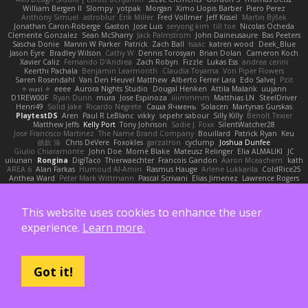
William Bergen II
Slompy
yotpak
Morgan
Ximo Llopis Barber
Piero Perez
Anthony Simuel
astroblur
Erik Miller
Fred Vollmer
Jeff Kissel
Martin Býšek
Jonathan Caron-Roberge
Gaston
Jose Luis
seryong kim
till toe
Nicolas Ocheda
Clemente Gonzalez
Sean McSharry
Jack Palmstrom
John Daineusaure
Bas Peeters
Sascha Donie
Marvin W Parker
Patrick
Zach Ball
Isaac
katren wood
Deek_Blue
Jason Eyre
Bradley Wilson
Cathy W
Dennis Torosyan
Brian Dolan
Cameron Koch
Xavier Caliz
Fernando D'Andrea
Zach Robyn
Fizzle
Lukas Ess
andrea cerini
Keerthi Pachala
Benjamin Learmonth
Claudia Toyama
Von Piper Flowers
Søren Rosendahl
Van Den Heuvel Matthew
Alberto Ferrer Lara
Edo Salvej
Pzit
✧ 𝔪𝔞𝔯𝔦 ✧
eeee
Aurora Nights Studio
Dougal Henken
Attila Malarik
uujann
D1REW00F
Ryan Dunn
mura
Jose Espinoza
iiiimmmm
Matthias LN
SteelDriver
Henri49
Solid Jake
Ricardo Negrete
Саша Ячмень
Solacen
Martynas Gurskas
PlaytestDS
Aren
Paul R LeBlanc
vikky
sepehr sabour
Silly Killy
Benoît Texier
Matthew Jeffs
Kelly Port
Tony Johnson
Sadie J. Foxx
SilentWatcher28
Jose Francisco Martinez
The Name Brand Company
Bouillard
Patrick Ryan
Keu
皓欽 涂
Chris DeVere
Foxokles
garzatron
cyclump
Joshua Dunfee
Giulio Chiaramonte
John Doe
Mornè Blake
Mateusz Relinger
Elia ALMALIKI
JC
uiiunan
Rongina
DigiTaco
Thierwaechter
Francois Gandon
Aaron Mceachern
kath
AREA 6
Alan Farkas
Humoud Al-Amiri
Rasmus Hauge
Arlene Lukkarila
ColdRice25
Anthea Ward
Peter Mark Wittmann
Pascal Scrivani
Elias Jimenez
Lawrence Rogers
Kurt Boyer
Risk 📀
Andreea Cosma
Dan Greenheck
Annette Pew
Stories Beyond The Borders
Spark PJ
Mohamad Hadlah
Kyle Mitrione
Ty Grenier
dddddrdrdrdrdr
Marcell Ceslowsky
Cedoulain
Jeff McGowan
Carlos Filipe
Oleg
This website uses cookies to enhance the user
Elsie
Markus Löchte
Anton Howell
Alexander Adelmann
Spirit-Rush
Moritz Schmidtchen
Liam
Derek Wight
幸史 松下
Eduardo
Peter Thomson
Sean T
experience.
Learn more.
Zero
Ben Gillespie
yuijung seo
Imagined Realms
Alani Sanders
Deck
Dane Reisenbigler
Tim O'Bryan
Jason Cuthbertson
Zerina Cmajcanin
FabFab
Robert A Lohaus
Paul Lau
Robin Nuen
jeffsarge
Alexandro Torres
Volico72
morzsa
Jesse Marku
Allan Wright
Drake Gao
Julileeheehee
Aleksandra Stefanova
Bernard Landgraf
Daan Bootsma
Jennifer "daysparrow" Harlan
Kuan lun Chen
Got it!
DaDrood
Laura Pesenti
Brianna Janssen Saldivar
Matthew Chapin
Alexander Wilhelm
Martin Wittfooth
Anthony F DeMarco
Alejo Parada
Alejandro Soriano
中村秀人
kas
Agnieszka Marut
Jacob apple
Philip Windecker
Matz Klint
Sally Hastings
Michael Updike
Alexandra Forman