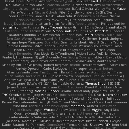
Pascal Bureau
Samuel Avraham
Steve Cypert
The Rusted Pixel
Alex Söderström
MoE MoW
Autumn Grace
Leonardo Grosso
Alexander Williams
KerriTheWriter
alejandro chavez herrera
V
ramandeep kaur
Rafael Oliveira
Wendy Morris
Matze
Kelley Womble
Nicolas Ocheda
Kiba
Crunchy Numbers
El/Ellie/Eleanor
Sean Humphrey
Franco
Malik
LotionZulu
Punchersize
Neil Rowe
Nicolas
Genevieve Dumas
rich
cav528
Troy Lutz
ahrotahn
Sethu Nguna
Maciej Krzyszkowski
Jonathan Mullen
Reid Ellis
Robert Jefferson
Philippe Authier
yunlai hao
Juan Fonseca
Paulo Trecenti
Fancy Flannel
J Chris Druce
BraanFlakes08
Cut and Ripped
Patrick Perkins
Simon Lindauer
Chris Arko
Patrick M
Didadi Le
Salvatore Gambino
Callum Walton
etudenc
zylo
Daniel
Artem Zhuzhlikov
Sam Gao
Womp
Francois Lord
AirSickLowLander
Guillermo
Henrik Lindqvist
Village's hope Miniatures
Spark Lab
Seamus
La Monk
Kitsun3
Sabrina Yeong
Barbara Hanusiak
Mitch Landers
Richard
Haan
Pressman505
Katelynn Parsec
Jacob Duhon
포로루
Deborah
84d93r
Ryszard Abdul
Michael Zahn
Diego Bermudez
Raw Magic
Kelly Tomlinson | Vision Space
VuD
Jaii Orozco
Kimberly Hutchinson
貴 山崎
Ayomide Awe
Sicong Ouyang
bjakbjak
Davide Medici
Padraic McQuarrie
david james
Toriten57
Ginsnile Allen
Moritz Cremer
Made by Miri
Tobias Jensby
Robert Bergman
martin
NebularStreams
Charles Chen
Anxiety Opossum
Carlos Esplugues
Jim Kneuper
sebastian botero
Almantas Vasiliauskas
Tess Cornwall
Rahul Chandwaney
Austin Durban
Travis
Yuliya
Ralph Does Stuff
EEEEE
Jelle sahmkow
Scopitones
Brad Mellesmoen
A J
Andrew Islas
Ignacio
Kalliope Marie
Josh Dunfee
Gen
viviisection
Seraphin Ernst
Ryan game
SLAWWNN_ 2214
Juan pablo Gutierrez
Thomas Elrod
ZED ZED
James Abney
John kivinen
Kieran Kuhn
Alec Drake
Desert Viber
MutantMike
Carl Glittenberg
Martin Guldbaek
AVAinc.
Lariotjandy
papi bless
DRKRM
THG Creative
lia wu
joop van drunick
Julie Woodcock
nic96
Dzät
Maxim Krioukov
Furkan Kirac
Scott North
Reese Moore
nofreelunch 100
vagueish
Infinitipo
Riverin David-Alexandre
DennyB
NAN YI
Paul Gleason
Tales of Scale
Hank Kaamura
Mind Bird
robzilla
HonorableHoplite
madmacx
AlisserB
Tim Boylan
Braulio Chavez
Logan
Wutata
Andrew Osborne
Rafal
Higgins
Angel Diaz
Courtney Xenith
Francky Tang
salem shams
Alheren
Kevin Kennedy
Carlos Abraham Gutiérrez Solis
Clemente Miralles
Tyler Vaughn
Laster
Kris
Jackson N. Rocha
Paul McManus
TheCaptainAmerica
Bryant Bennett
Evelyne I
Dániel Zarándi
BenYanken69
SomeGuyBS
Tomas Kiniulis
ShadowolfVFX
John Britti
Jack Quinn
Beth
Ebi3D
RVA DEMON
Niranjan Raghu
경문 서
Flagg3D