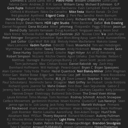
Domenic S
Laura Ganis
Ike Li
Pietro Ponti
William Unsworth
Lorie Loeb
Fabrice Zaini
Andrew_D
R.H. García
William Carey
Michael B Johnson
G.P
Goro Fujita
Robert Wallis
Alexander Bachvarov
Evan Campbell
Rene Gansen
Clifford A Worsham
Fábio De Carvalho
Mike Festa
Martin Banak - Dr Zed
fred gissubel
Ayetheist
Edgard Costa
JJ
Pere Pau Sancho
Kevin Barnum
Henrik Berglund
Jay Piboontum
Patrick Lowry
Richard Wright
kiky
John Moon
Francis Boyle
Devin Harris
HDR Light Studio
Peter Baintner
Da5id
Bob Dowling
Daniel Fitzgerald
Dana McCabe
Miket
jehrmaig
f1rstpers0n
Peggy O'Brien
Jason Lai
Bernd Dully
Satoshi Yamasaki
Doug Auerbach
fengquan wang
Aeon Soul
Mark Krenz
Nicholas Rubin
Krzysztof Zwolinski
JG3
Nicolas Côté
V-o
Josh Purple
Peter Rittinger
Benjamin Schechter
Ryan Won-Meng Apuy
Liam Beck
AuroranFilms
Just Gollor
Glyn Wolf
亮作 淡波
Melody Helen MacFarlane
Makoto Izawa
Marc Lemoine
Vadim Turchin
Odin3D
Travis
Moiarte3d
Tim van Helsdingen
WyrmHead
Shawn Miller
Tawny Tomsen
Andy Hickmott
Mikayla
Hiroshi Saito
Steve Hurley
Sophie Gilbert
Grische
Nigel Hillyer
Art of 3D Rendering
Robert Simpson
Nizzero
Ritchie Owens
Agon Ushaku
Zisis Psalidas
Nelson C
Matthias
Stareagle
BunnyCyclops Bunny
J.C.
Jason Scott
Jacob Larson
Tom Jachmann
Max
Cristian Rocco
Daniel Raboldt
ray
Zach Hoy
Bernhard Hoffmann
Will Hattingh
Perard-Gayot
Bryan C
Bojan Spasojevic
Alan Camerer
Toby Yoda
Thater
Hazel Quantock
Neil Blakey-Milner
John Wagman
Victor Gan
Walter Bosse
Edgar San
Pamela Case
Jeff
Modicolitor
Frank Riccobono
Shaw Kaake
Panagiotis Tourlas
果冻_JS
Dave Liewald
Stephan S
Matt Allen
Paul Schicketanz
Norimichi Sano
DGagster
Matt Griffey
Ian Hubert
Linda Robbins
Richard Lyons
Joanne Tai
Mahe Dewan
Finn Bear
Ivan Sepulveda
Gabor Z
Jeremy Park
Cameron Keffer
Ulrich Woehr
Chris Li
Zachary Capalbo
Kelly Johnson
Hannes Dreyer
Elektrospy
Buttered Side Down
The Dread Vixen Alinsa
Laura Kimmel
Timo Muraja
Tom Norman
Rodney Schmidt
Arioch Snowpaw
Catface Meowmers
gardeninn thomas
Istvan Kozma
QuesoGr7
Luis Naranjo
Sean
jamie ngai to lo
Lök Leung
Jack Foley
fxtentacle
Marielli Vichique
Primaris
Kirt Blackwood
mark wrabel
James Harrison
Alvaro Villagomez
Mark Hoffman
Josh Roenker
Martin Lukačka
AaronFung
Ben-Adam Berger
Hun73rdk
Abraham Mast
YYSSun
Thierry Mayrand
Richard McGowan
Aubrey Pullman
R.J. Rhodes Writes
Atelier Argos Art
Light Films
Rémi Verschelde
Ryan Reisiger
SizeKivit
Stymie
Dustin
Patrick Brady
ProtanopicMidget
Brandon Snodgrass
Tyler K Spicher
Arnaud PUIRAVAUD
Joseph Catrambone
HippoThalamus