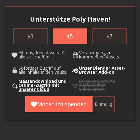
Unterstütze Poly Haven!
$
3
$
5
$
7
Hilf uns,
freie Assets
für
Vorabzugang
zu
alle zu schaffen!
kommenden Assets.
Sofortiger Zugriff auf
Unser Blender Asset-
alle Inhalte in
den Vaults
.
Browser
Add-on
.
Massendownload und
Lerne von uns
mit
Offline-Zugriff mit
ausführlichen
unserer Cloud
.
Videokursen.
Monatlich spenden
Einmalig