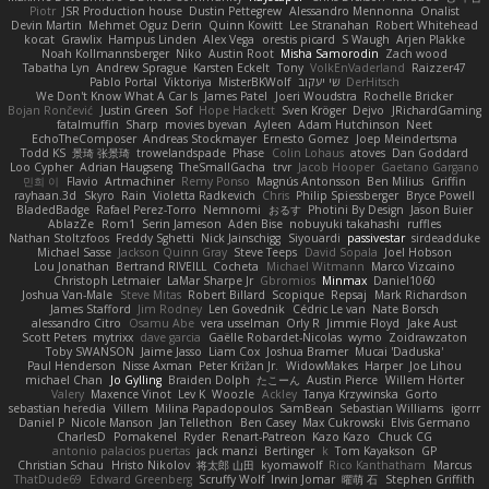
Piotr
JSR Production house
Dustin Pettegrew
Alessandro Mennonna
Onalist
Devin Martin
Mehmet Oguz Derin
Quinn Kowitt
Lee Stranahan
Robert Whitehead
kocat
Grawlix
Hampus Linden
Alex Vega
orestis picard
S Waugh
Arjen Plakke
Noah Kollmannsberger
Niko
Austin Root
Misha Samorodin
Zach wood
Tabatha Lyn
Andrew Sprague
Karsten Eckelt
Tony
VolkEnVaderland
Raizzer47
Pablo Portal
Viktoriya
MisterBKWolf
שי יעקוב
DerHitsch
We Don't Know What A Car Is
James Patel
Joeri Woudstra
Rochelle Bricker
Bojan Rončević
Justin Green
Sof
Hope Hackett
Sven Kröger
Dejvo
JRichardGaming
fatalmuffin
Sharp
movies byevan
Ayleen
Adam Hutchinson
Neet
EchoTheComposer
Andreas Stockmayer
Ernesto Gomez
Joep Meindertsma
Todd KS
景琦 张景琦
trowelandspade
Phase
Colin Lohaus
atoves
Dan Goddard
Loo Cypher
Adrian Haugseng
TheSmallGacha
trvr
Jacob Hooper
Gaetano Gargano
민희 이
Flavio
Artmachiner
Remy Ponso
Magnús Antonsson
Ben Milius
Griffin
rayhaan.3d
Skyro
Rain
Violetta Radkevich
Chris
Philip Spiessberger
Bryce Powell
BladedBadge
Rafael Perez-Torro
Nemnomi
おるす
Photini By Design
Jason Buier
AblazZe
Rom1
Serin Jameson
Aden Bise
nobuyuki takahashi
ruffles
Nathan Stoltzfoos
Freddy Sghetti
Nick Jainschigg
Siyouardi
passivestar
sirdeadduke
Michael Sasse
Jackson Quinn Gray
Steve Teeps
David Sopala
Joel Hobson
Lou Jonathan
Bertrand RIVEILL
Cocheta
Michael Witmann
Marco Vizcaino
Christoph Letmaier
LaMar Sharpe Jr
Gbromios
Minmax
Daniel1060
Joshua Van-Male
Steve Mitas
Robert Billard
Scopique
Repsaj
Mark Richardson
James Stafford
Jim Rodney
Len Govednik
Cédric Le van
Nate Borsch
alessandro Citro
Osamu Abe
vera usselman
Orly R
Jimmie Floyd
Jake Aust
Scott Peters
mytrixx
dave garcia
Gaëlle Robardet-Nicolas
wymo
Zoidrawzaton
Toby SWANSON
Jaime Jasso
Liam Cox
Joshua Bramer
Mucai 'Daduska'
Paul Henderson
Nisse Axman
Peter Križan Jr.
WidowMakes
Harper
Joe Lihou
michael Chan
Jo Gylling
Braiden Dolph
たこーん
Austin Pierce
Willem Hörter
Valery
Maxence Vinot
Lev K
Woozle
Ackley
Tanya Krzywinska
Gorto
sebastian heredia
Villem
Milina Papadopoulos
SamBean
Sebastian Williams
igorrr
Daniel P
Nicole Manson
Jan Tellethon
Ben Casey
Max Cukrowski
Elvis Germano
CharlesD
Pomakenel
Ryder
Renart-Patreon
Kazo Kazo
Chuck CG
antonio palacios puertas
jack manzi
Bertinger
k
Tom Kayakson
GP
Christian Schau
Hristo Nikolov
将太郎 山田
kyomawolf
Rico Kanthatham
Marcus
ThatDude69
Edward Greenberg
Scruffy Wolf
Irwin Jomar
曜萌 石
Stephen Griffith