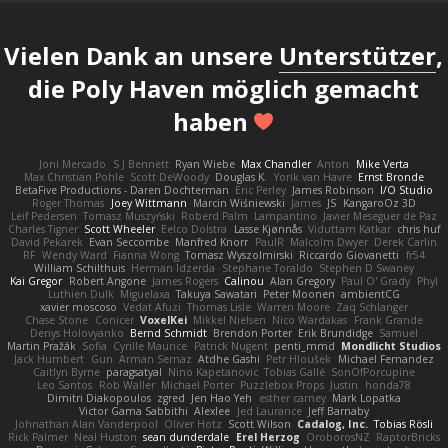
Vielen Dank an unsere
Unterstützer
,
die Poly Haven möglich gemacht
haben
Joni Mercado
S J Bennett
Ryan Wiebe
Max Chandler
Anton
Mike Verta
Max Christian Pohle
Scott DeWoody
Douglas K.
Yorik van Havre
Ernst Bronde
BetaFive Productions - Daren Dochterman
Eric Perley
James Robinson
I/O Studio
Roger Thomas
Joey Wittmann
Marcin Wiśniewski
James
JS
KangaroOz 3D
Leif Pedersen
Tomasz Muszyński
Roberd Palm
Lampantino
Javier Meseguer de Paz
Charles Tigner
Scott Wheeler
Eelco Dolstra
Lasse Kjønnås
Viduttam Katkar
chris huf
David Pekarek
Evan Seccombe
Manfred Knorr
PaulR
Malcolm Dwyer
Derek Carlin
RF
Wendy Ward
Fianna Wong
Tomasz Wyszolmirski
Riccardo Giovanetti
fr54
William Schilthuis
Herman Idzerda
Stephane Toraldo
Stephen D Swaney
Kai Gregor
Robert Angone
James Rogers
Calinou
Alan Gregory
Paul O' Grady
Phyl
Luthien Dulk
Miguelaxa
Takuya Sawatari
Peter Moonen
ambientCG
xavier moscoso
Vedat Afuzi
Thomas Lisle
Warren Moore
Zaq Schlanger
Chase Stone
Conicer
VoxelKei
Mikkel Nielsen
Nico Wardakas
Frank Grande
Denys Holovyanko
Bernd Schmidt
Brendon Porter
Erik Brundidge
Samuel
Martin Pražák
Sofia
Cyrille Maurice
Patrick Nugent
penti_mmd
Mondlicht Studios
Jack Humbert
Gun
Arman Sernaz
Atdhe Gashi
Petr Hloušek
Michael Fernandez
Caitlyn Byrne
paragsatyal
Nino Kapetanovic
Tobias Gallé
SonOfPorcupine
Leo Santos
Rob Waller
Michael Porter
Puzzlebox Props
Justin
honda78
Dimitri Diakopoulos
zgred
Jen Hao Yeh
esther carney
Mark Lopatka
Victor Gama Sabbithi
Alexlee
Jed Laurance
Jeff Barnaby
Johnathan Alan Vanderpool
Oliver Hotz
Scott Wilson
Cadalog, Inc.
Tobias Rösli
Rick Palmer
Neal Huston
sean dunderdale
Erel Herzog
OroborosNZ
RaptorBricks