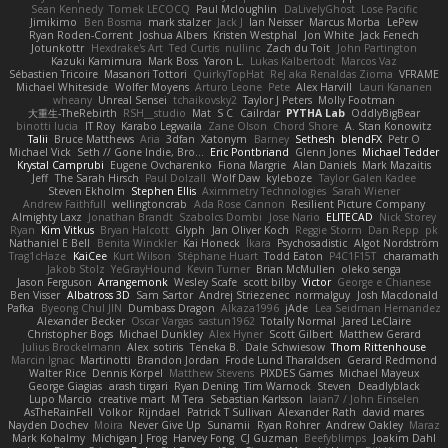
Sean Kennedy
Tomek LECOCQ
Paul Mcloughlin
DaLivelyGhost
Lose Pacific
Jimikimo
Ben Bosma
mark stalzer
Jack J
Ian Neisser
Marcus Morba
LePew
Ryan Roden-Corrent
Joshua Albers
Kristen Westphal
Jon White
Jack Fenech
Jotunkottr
Hexdrake's Art
Ted Curtis
nullinc
Zach du Toit
John Partington
Kazuki Kamimura
Mark Boss
Yaron L.
Lukas Kalbertodt
Marcos Vaz
Sébastien Tricoire
Masanori Tottori
QuirkyTopHat
ReJ aka Renaldas Zioma
VFRAME
Michael Whiteside
Wolfer Moyens
Arturo Leone
Pete
Alex Harvill
Lauri Kananen
wheany
Unreal Sensei
tchaikovsky2
Taylor J Peters
Molly Footman
大重生-TheRebirth
RSH__studio
Mat
S C
Cailrdar
PYTHA Lab
OddlyBigBear
binotti lucia
IT Roy
Karabo Legwaila
Zane Olson
Chord Shore
A. Stan Konowitz
Talii
Bruce Matthews
Aria
3dfan
Xatonym
Barney
Sethesh
blendFX
Petr O
Michael Vick
Seth // Gone Indie, Bro...
Eric Pontbriand
Glenn Jones
Michael Tedder
Krystal Camprubi
Eugene Ovcharenko
Fiona Margrie
Alan Daniels
Mark Mazaitis
Jeff
The Sarah Hirsch
Paul Dolzall
Wolf Daw
kyleboze
Taylor Galen Kadee
Steven Ekholm
Stephen Ellis
Aximmetry Technologies
Sarah Wiener
Andrew Faithfull
wellingtoncrab
Ada Rose Cannon
Resilient Picture Company
Almighty Laxz
Jonathan Brandt
Szabolcs Dombi
Jose Nario
ELITECAD
Nick Storey
Ryan
Kim Vitkus
Bryan Halcott
Glyph
Jan Oliver Koch
Reggie Storm
Dan Repp
pk
Nathaniel E Bell
Benita Winckler
Kai Honeck
Íkara
Psychosadistic
Algot Nordström
Trag1cHaze
KaiCee
Kurt Wilson
Stéphane Huart
Todd Eaton
P4C1F15T
charamath
Jakob Stolz
YeGrayHound
Kevin Turner
Brian McMullen
oleko senga
Jason Ferguson
Arrangemonk
Wesley Scafe
scott bilby
Victor
George e Chianese
Ben Visser
Albatross 3D
Sam Sartor
Andrej Striezenec
normalguy
Josh Macdonald
Pafka
Byeong Chul JIN
Dumbass Dragon
Alkaza1996
jAde
Lea Seidman Hernandez
Alexander Becker
Oscar Vargas
sastun1962
Totally Normal
Jared LeClaire
Christopher Bogs
Michael Dunkley
Alex Hyner
Scott Gilbert
Matthew Gerard
Julius Brockelmann
Alex
sotiris
Teneka B.
Dale Schwiesow
Thom Rittenhouse
Marcin Ignac
Martinotti
Brandon Jordan
Frode Lund Tharaldsen
Gerard Redmond
Walter Rice
Dennis Korpel
Matthew Stevens
PIXDES Games
Michael Mayeux
George Giagias
arash tirgari
Ryan Dening
Tim Warnock
Steven
Deadlyblack
Lupo Marcio
creative mart
M Tera
Sebastian Karlsson
Iaian7 / John Einselen
AsTheRainFell
Volkor
Rijndael
Patrick T Sullivan
Alexander Rath
david mares
Nayden Dochev
Moira
Never Give Up
Sunamii
Ryan Rohrer
Andrew Oakley
Maraz
Mark Kohalmy
Michigan J Frog
Harvey Fong
CJ Guzman
Beefyblimps
Joakim Dahl