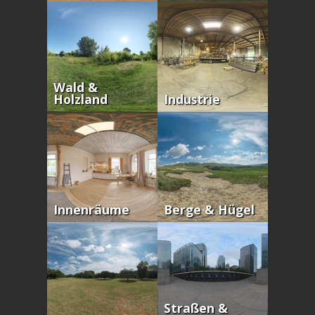
Wald &
Holzland
Industrie
Innenräume
Berge & Hügel
Straßen &