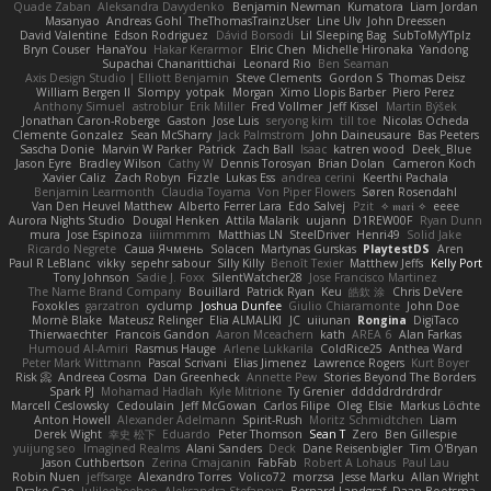
Quade Zaban
Aleksandra Davydenko
Benjamin Newman
Kumatora
Liam Jordan
Masanyao
Andreas Gohl
TheThomasTrainzUser
Line Ulv
John Dreessen
David Valentine
Edson Rodriguez
Dávid Borsodi
Lil Sleeping Bag
SubToMyYTplz
Bryn Couser
HanaYou
Hakar Kerarmor
Elric Chen
Michelle Hironaka
Yandong
Supachai Chanarittichai
Leonard Rio
Ben Seaman
Axis Design Studio | Elliott Benjamin
Steve Clements
Gordon S
Thomas Deisz
William Bergen II
Slompy
yotpak
Morgan
Ximo Llopis Barber
Piero Perez
Anthony Simuel
astroblur
Erik Miller
Fred Vollmer
Jeff Kissel
Martin Býšek
Jonathan Caron-Roberge
Gaston
Jose Luis
seryong kim
till toe
Nicolas Ocheda
Clemente Gonzalez
Sean McSharry
Jack Palmstrom
John Daineusaure
Bas Peeters
Sascha Donie
Marvin W Parker
Patrick
Zach Ball
Isaac
katren wood
Deek_Blue
Jason Eyre
Bradley Wilson
Cathy W
Dennis Torosyan
Brian Dolan
Cameron Koch
Xavier Caliz
Zach Robyn
Fizzle
Lukas Ess
andrea cerini
Keerthi Pachala
Benjamin Learmonth
Claudia Toyama
Von Piper Flowers
Søren Rosendahl
Van Den Heuvel Matthew
Alberto Ferrer Lara
Edo Salvej
Pzit
✧ 𝔪𝔞𝔯𝔦 ✧
eeee
Aurora Nights Studio
Dougal Henken
Attila Malarik
uujann
D1REW00F
Ryan Dunn
mura
Jose Espinoza
iiiimmmm
Matthias LN
SteelDriver
Henri49
Solid Jake
Ricardo Negrete
Саша Ячмень
Solacen
Martynas Gurskas
PlaytestDS
Aren
Paul R LeBlanc
vikky
sepehr sabour
Silly Killy
Benoît Texier
Matthew Jeffs
Kelly Port
Tony Johnson
Sadie J. Foxx
SilentWatcher28
Jose Francisco Martinez
The Name Brand Company
Bouillard
Patrick Ryan
Keu
皓欽 涂
Chris DeVere
Foxokles
garzatron
cyclump
Joshua Dunfee
Giulio Chiaramonte
John Doe
Mornè Blake
Mateusz Relinger
Elia ALMALIKI
JC
uiiunan
Rongina
DigiTaco
Thierwaechter
Francois Gandon
Aaron Mceachern
kath
AREA 6
Alan Farkas
Humoud Al-Amiri
Rasmus Hauge
Arlene Lukkarila
ColdRice25
Anthea Ward
Peter Mark Wittmann
Pascal Scrivani
Elias Jimenez
Lawrence Rogers
Kurt Boyer
Risk 📀
Andreea Cosma
Dan Greenheck
Annette Pew
Stories Beyond The Borders
Spark PJ
Mohamad Hadlah
Kyle Mitrione
Ty Grenier
dddddrdrdrdrdr
Marcell Ceslowsky
Cedoulain
Jeff McGowan
Carlos Filipe
Oleg
Elsie
Markus Löchte
Anton Howell
Alexander Adelmann
Spirit-Rush
Moritz Schmidtchen
Liam
Derek Wight
幸史 松下
Eduardo
Peter Thomson
Sean T
Zero
Ben Gillespie
yuijung seo
Imagined Realms
Alani Sanders
Deck
Dane Reisenbigler
Tim O'Bryan
Jason Cuthbertson
Zerina Cmajcanin
FabFab
Robert A Lohaus
Paul Lau
Robin Nuen
jeffsarge
Alexandro Torres
Volico72
morzsa
Jesse Marku
Allan Wright
Drake Gao
Julileeheehee
Aleksandra Stefanova
Bernard Landgraf
Daan Bootsma