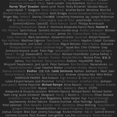
montrose edmonds
Harry
Frank Lundin
Cory Kutschker
Marcos Antonio
Randy "Blue" Bowden
david curiel
Rune
Nicky Brownell
Sibusiso Mauze
wpbirney420
T. Stargazer
Punit Chaturvedi
Andrew Barrie
Minehow
Mon1k4
Mitchell Kirkwood
Mike Bonafede
Keith Bridges
Kamila Novakova Tereza Nemcova
Wogan May
NefaroX
Stanley Chen榕樹
Unearthly Interactive
Jay
Joseph McKinnon
지후 이
Rafael Jimenez
Colin Langley
Juan M Ortiz
yusuf kodat
Taliesin River
GrimeOnADime
Cabot3D
Paola Avanzo
Sarah
Philipp Krombusch
Anthony Rosbottom
Danik Z
Herminia Alexandra Franco Parra
Hunter R
Vito Petrović
Saint Deluca
Sentient chicken noodle soup
Robbe Callewaert
Michael
Shalekendar
Alexander Levenson
James
Ma. Cristina Risoli
Yota chiba
Dean Simonds
Mark Sanderson
Alexandre Lhote
hazel bat
Abhijit Prasanth
Ben Hoffman
Matthew Edgmon
Tara Exotic
Juha Lindfors
Haydon Costall
Gonzako
Tim Winkelmann
Joel Green
Cody Chow
Miguel Mendez
Mario Epsley
dvdcusick
Philippe Bartholi
Carlos Cardenas Negro
Squak Box
Chlo Christine
Gray
Someone Anyone
sonal
Peter Page
Saturnis#6115
Heriberto Reinoso Gallegos
Elena T
Strogg
DaskalosBCE
ManiacMayo
Michael Hirschfelder
Joshua Palfrey
A
Maximino Huertas Vila
Shansen
Pureon
Rinalds Miļicins
Monica Pirvu
家俊 吴
Jahluu
Paul Marshall
Tabia Lourenco
Redlion
HeyoNSFW
Darry
Wojciech Świątkiewicz
Jack Lynch
Peter Siemens
Ben Berntsen
Nananekoko
Ian
Davide Bortoletti
Coral
Heather Walker
Jonathan Shelley
Martín Franchi
Bianca Goldbach
Beefree
治英 矢島
Caleb Simmons
Nathan
baitham i
Maet
Jean
Fenice Ardente
Fabian Norrby
Fatimah Aziz
Andrew
Johanna Fate
Mike Weber
HARRISON PARKER
Ned Fullsom
Ergo Venatus
D
Marco De mitri
Iulian-Eduard Varvara
Jack Plummer
Temple Simpson
Jonathan Diaz
Jadriaan
paul paviot
Emma Reynolds
Michael Rampe
Anna Kasunic
mleczyk
Valeria Rosales
ZerozenSFM
tbycae
Chloe Kiso
Alastair JL
chen li
OOPS!
Alessandro & Riccardo Lazzarin
Wilhelm Nylund
Michael Bertin
Michael Stetler
Yashi Zeng
Jacob Schelbert
Malignant
Hardy
J
Moritz S.
Chihirios
Ethan Mulwee
Jonathan Correa
Rose
Jhon Magdalena
Aisha Harper
Fuji
Rupert Eveleigh
JaaySweeney
Andrei Tabone
Ruslana Dutchak
Allen Partridge
EpsilonCG
Peter Jessiman
Nikki Navaille
komito
emil
Saintetixx
Zhou Weitong
Tony Elwood
Sprague Williams
FeroshGirlSims
Worawut Pongchen
Daniel Jennings
Joshua Conard
Mike Dyer
Jeremy Fukunaga
Rockie Hoerter
鸿彬 邱
Gabriel Brenne
Carmine Ciccone
Paul Shewan
luke gentile
Lux_Fox
azbeaupre
Binsei Numao