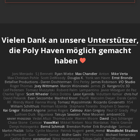
Vielen Dank an unsere
Unterstützer
,
die Poly Haven möglich gemacht
haben
Joni Mercado
S J Bennett
Ryan Wiebe
Max Chandler
Anton
Mike Verta
Max Christian Pohle
Scott DeWoody
Douglas K.
Yorik van Havre
Ernst Bronde
BetaFive Productions - Daren Dochterman
Eric Perley
James Robinson
I/O Studio
Roger Thomas
Joey Wittmann
Marcin Wiśniewski
James
JS
KangaroOz 3D
Leif Pedersen
Tomasz Muszyński
Roberd Palm
Lampantino
Javier Meseguer de Paz
Charles Tigner
Scott Wheeler
Eelco Dolstra
Lasse Kjønnås
Viduttam Katkar
chris huf
David Pekarek
Evan Seccombe
Manfred Knorr
PaulR
Malcolm Dwyer
Derek Carlin
RF
Wendy Ward
Fianna Wong
Tomasz Wyszolmirski
Riccardo Giovanetti
fr54
William Schilthuis
Herman Idzerda
Stephane Toraldo
Stephen D Swaney
Kai Gregor
Robert Angone
James Rogers
Calinou
Alan Gregory
Paul O' Grady
Phyl
Luthien Dulk
Miguelaxa
Takuya Sawatari
Peter Moonen
ambientCG
xavier moscoso
Vedat Afuzi
Thomas Lisle
Warren Moore
David
Zaq Schlanger
Chase Stone
Conicer
VoxelKei
Mikkel Nielsen
Nico Wardakas
Frank Grande
Denys Holovyanko
Bernd Schmidt
Brendon Porter
Erik Brundidge
Samuel
Martin Pražák
Sofia
Cyrille Maurice
Patrick Nugent
penti_mmd
Mondlicht Studios
Jack Humbert
Gun
Arman Sernaz
Atdhe Gashi
Petr Hloušek
Michael Fernandez
Caitlyn Byrne
paragsatyal
Nino Kapetanovic
Tobias Gallé
SonOfPorcupine