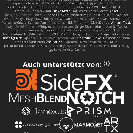
felipe zucoli
ethan M
Yakoto
DB3d
Mason
Nene
高 日
Nicolo' Paolino
Cedar Scarlett
Tunanodra-P
Victor Bondatiy
Quentin
GWH
Kirsten
KT Mack
FrantaBOT
edwin Zhou
Blake Rizzo
Tal Smith
Carter Farrey
Angel
Juan José Castaño
HugoRC
Xenalto
Schmitthoffer Zsolt
indi81
biscuit
Kay
Toff
Jovana
Sofiya Ibragimova
BlizzyFox
William Thirlaway
David Brown
Babacar Diop
Marco
noCrxdit
Samuel Furr
Trisha Chua
Skkiff
nan mi
GlazeDonut
William Travis
Aspyr
David Vidmar
Whispers
rony maayan
Sergio Rizen
abimi
Ace 6s
TLAlice
Brandon Gowera
Qupomotion
anwar hakim
mkdesigners
Patrick W
Isaac Castañeda
Miltos
imduong2k6
Michael Berger
Q Uto
TheCrispySnake
Dionis
Isaac Nguyen
4jakers18
tuna
Rafal
Jeroen Natter
Samuel Blake
Maximillian Dono
draqon ofwhitestars
Ash Patron
Lorenzo
Lucas Cordeiro
Paul Miller
johan henrik de vries
C S
Studio Formy
Maple Riemer
Shadowfreak
John Freitag
Iggy Love
Andres Carrillo
Auch unterstützt von: