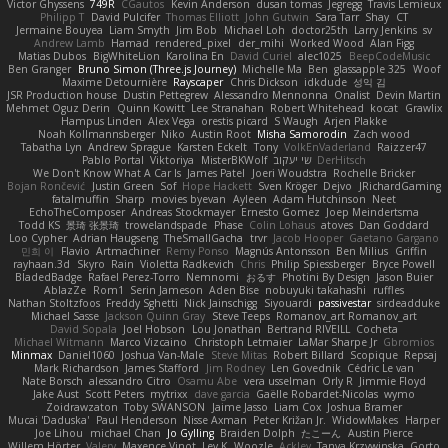
Victor Ghyssens
749R
CGautos
Kevin Anderson
dusan tomas
Jegregg
Travis Lemieux
Philipp T
David Pulcifer
Thomas Elliott
John Gutwin
Sara Tarr
Shay
CT
Jermaine Bouyea
Liam Smyth
Jim Bob
Michael Loh
doctor25th
Larry Jenkins
sv
Andrew Lamb
Hamad
rendered_pixel
der_mihi
Worked Wood
Alan Figg
Matias Dubos
BigWhiteLion
Karolina En
David Curiel
alec1025
BeepCodeMusic
Ben Granger
Bruno Simon (Three.js Journey)
Michelle Ma
Ben
glassapple 325
Woof
Maxime Detournière
Rayscaper
Chris Dickson
idkdude
성익 김
JSR Production house
Dustin Pettegrew
Alessandro Mennonna
Onalist
Devin Martin
Mehmet Oguz Derin
Quinn Kowitt
Lee Stranahan
Robert Whitehead
kocat
Grawlix
Hampus Linden
Alex Vega
orestis picard
S Waugh
Arjen Plakke
Noah Kollmannsberger
Niko
Austin Root
Misha Samorodin
Zach wood
Tabatha Lyn
Andrew Sprague
Karsten Eckelt
Tony
VolkEnVaderland
Raizzer47
Pablo Portal
Viktoriya
MisterBKWolf
שי יעקוב
DerHitsch
We Don't Know What A Car Is
James Patel
Joeri Woudstra
Rochelle Bricker
Bojan Rončević
Justin Green
Sof
Hope Hackett
Sven Kröger
Dejvo
JRichardGaming
fatalmuffin
Sharp
movies byevan
Ayleen
Adam Hutchinson
Neet
EchoTheComposer
Andreas Stockmayer
Ernesto Gomez
Joep Meindertsma
Todd KS
景琦 张景琦
trowelandspade
Phase
Colin Lohaus
atoves
Dan Goddard
Loo Cypher
Adrian Haugseng
TheSmallGacha
trvr
Jacob Hooper
Gaetano Gargano
민희 이
Flavio
Artmachiner
Remy Ponso
Magnús Antonsson
Ben Milius
Griffin
rayhaan.3d
Skyro
Rain
Violetta Radkevich
Chris
Philip Spiessberger
Bryce Powell
BladedBadge
Rafael Perez-Torro
Nemnomi
おるす
Photini By Design
Jason Buier
AblazZe
Rom1
Serin Jameson
Aden Bise
nobuyuki takahashi
ruffles
Nathan Stoltzfoos
Freddy Sghetti
Nick Jainschigg
Siyouardi
passivestar
sirdeadduke
Michael Sasse
Jackson Quinn Gray
Steve Teeps
Romanov_art Romanov_art
David Sopala
Joel Hobson
Lou Jonathan
Bertrand RIVEILL
Cocheta
Michael Witmann
Marco Vizcaino
Christoph Letmaier
LaMar Sharpe Jr
Gbromios
Minmax
Daniel1060
Joshua Van-Male
Steve Mitas
Robert Billard
Scopique
Repsaj
Mark Richardson
James Stafford
Jim Rodney
Len Govednik
Cédric Le van
Nate Borsch
alessandro Citro
Osamu Abe
vera usselman
Orly R
Jimmie Floyd
Jake Aust
Scott Peters
mytrixx
dave garcia
Gaëlle Robardet-Nicolas
wymo
Zoidrawzaton
Toby SWANSON
Jaime Jasso
Liam Cox
Joshua Bramer
Mucai 'Daduska'
Paul Henderson
Nisse Axman
Peter Križan Jr.
WidowMakes
Harper
Joe Lihou
michael Chan
Jo Gylling
Braiden Dolph
たこーん
Austin Pierce
Willem Hörter
Valery
Maxence Vinot
Lev K
Woozle
Ackley
Tanya Krzywinska
Gorto