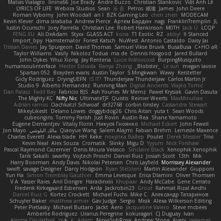
Matias Vialagro
lininx66
Joe Brady
Andre Buzzo
Christian Stankovic
Việt Anh Lê
LYRICS OF LIFE
Webora Studios
Sean
乐 音
Petros
眠瓏
James
John Deere
Roman Vyborny
John Woodall
an l
BZK Gaming Leo
chen zhen
MODECAM
Kevin Klever
dima sirababa
Andrew Pierce
Артем Бардин
nagi
FranklinTremplin
JL
Iustin Ocunschi
Joey Parrella
Christian Lee
Robert Hankinson
M0TH
Jack Ü
LCQP
FENG XU
Ali DeAdam
Styxx
GLASS ACT
kona
T1 Exotic
RZ
abby!
ll Stanced
Import_bpy
Hamsternator
Forest Katsch
NuWest
Antonio Castaldo
Daisy Jai
Tristan Davies
Jay Spurgeon
David Thomas
Samuel Vikse Bruvik
BusaBusa
C+HO aR
Taylor Williams
Vasily
Nikoloz Todua
ma de
Dennis Hosgood
Jared Bullard
John Dykes
Yihui Xiong
Jay Renteria
Lucie Královcová
BurpingMusquito
humansoulinterface
Hector Estrada
Ranya Zhong
_Blobster_
Le sun
megan lavoie
Spartan 052
Brayden evans
Austin Taylor
S Mingkwan
Wawy
Kerstetter
Gicly Rodríguez
DryingUEFN
IS IT?
Thunderjaw Thunderjaw
Carlos Martin Jr
Studio 9
Alberto Hernandez
Running Man
Digital Ancients
Vlajko Tomić
Dan Palasz
Fadil Bay
Fabricio BJS
Ash Younes
Mr Memz
Paweł Krysiak
Gavin Dasuta
The Mighty KC
Nifty Nic
UltimateTJF
Quistis
Reinier Weerts
MaxMinutiae
Adrián ramos
Oachkatzl Schwoaf
dr32768
corbin tinsley
Cassandra Stewart
MikeyLikesIt
Delano Lowes
doggybdog26
Chris Aitan
yuta t
Sean Woods
cubeorigins
Tommy Parish
Just Rovin
Austin Rea
Shane Yamamoto
Eugene Dementjev
Vitaliy Florin
Никуся Гноянко
Michael Eckert
John Fewell
Jon Mayo
مالك البلوشي
Qiaoyue Wang
Salem Alajmi
Fabian Brehm
Lemesle Maxence
Charles Everett
Alexa trade
HH
Keke
покупка байер
Poulet
Derek Messier
Trivi
Kevin Neal
Alex Souza
Cromatik
Slinky
Migu D
Yyyum
Nick Forshaw
Pascal Raymond Cazemier
Denis Moura Velasco
Sinclaire Black
Xenophik Xenophik
Tarik Sakalli
swarfey
Vojtech Proschl
Daniel Ruiz
Josiah Scott
13th
Mik
Harry Boorman
Andy Davis
Nikolai Petersen
Chris Layfield
Morrissey Alexander
swxift
savage Designer
Darcy Hodgson
Ryan Stelzleni
Martin Alexander
Giupponi
Yun Ha
Simon Tremblay Gauthier
Emma Levesque
Erica Dlamini
Oliver Thomsen
V A
Yasser Raies
Anil Dongre
Haradinxiii
Khupaar
Andy McCabe
Gene Cerrato
Frederik Kirkegaard Esbensen
Arda
Jackrobin23
Groot
Rahmat Rizal Andhi
Daniel Ruiz G
Kortez Crockett
Michael Fuchs
Mike C.
Александр Татаринов
Schuyler Baker
matthew armer
Gav Judge
Sergio
Misik
Alexa Wilkerson Editing
Peter Pietlasky
Michael Buttaro
Jackt
Aero
Jacqueline Valero
Steve mcbees
Amberlie Rodriguez
Uranus Peregrine
kokuragari
CJ Duguay
Ivan
Assima Dauletbek
ツキ ミ
Adam
NinjaSubRosa
Andrew Stone
Avery
rwgames