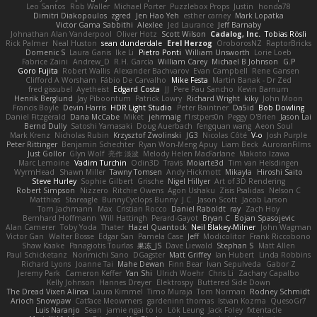
Leo Santos
Rob Waller
Michael Porter
Puzzlebox Props
Justin
honda78
Dimitri Diakopoulos
zgred
Jen Hao Yeh
esther carney
Mark Lopatka
Victor Gama Sabbithi
Alexlee
Jed Laurance
Jeff Barnaby
Johnathan Alan Vanderpool
Oliver Hotz
Scott Wilson
Cadalog, Inc.
Tobias Rösli
Rick Palmer
Neal Huston
sean dunderdale
Erel Herzog
OroborosNZ
RaptorBricks
Domenic S
Laura Ganis
Ike Li
Pietro Ponti
William Unsworth
Lorie Loeb
Fabrice Zaini
Andrew_D
R.H. García
William Carey
Michael B Johnson
G.P
Goro Fujita
Robert Wallis
Alexander Bachvarov
Evan Campbell
Rene Gansen
Clifford A Worsham
Fábio De Carvalho
Mike Festa
Martin Banak - Dr Zed
fred gissubel
Ayetheist
Edgard Costa
JJ
Pere Pau Sancho
Kevin Barnum
Henrik Berglund
Jay Piboontum
Patrick Lowry
Richard Wright
kiky
John Moon
Francis Boyle
Devin Harris
HDR Light Studio
Peter Baintner
Da5id
Bob Dowling
Daniel Fitzgerald
Dana McCabe
Miket
jehrmaig
f1rstpers0n
Peggy O'Brien
Jason Lai
Bernd Dully
Satoshi Yamasaki
Doug Auerbach
fengquan wang
Aeon Soul
Mark Krenz
Nicholas Rubin
Krzysztof Zwolinski
JG3
Nicolas Côté
V-o
Josh Purple
Peter Rittinger
Benjamin Schechter
Ryan Won-Meng Apuy
Liam Beck
AuroranFilms
Just Gollor
Glyn Wolf
亮作 淡波
Melody Helen MacFarlane
Makoto Izawa
Marc Lemoine
Vadim Turchin
Odin3D
Travis
Moiarte3d
Tim van Helsdingen
WyrmHead
Shawn Miller
Tawny Tomsen
Andy Hickmott
Mikayla
Hiroshi Saito
Steve Hurley
Sophie Gilbert
Grische
Nigel Hillyer
Art of 3D Rendering
Robert Simpson
Nizzero
Ritchie Owens
Agon Ushaku
Zisis Psalidas
Nelson C
Matthias
Stareagle
BunnyCyclops Bunny
J.C.
Jason Scott
Jacob Larson
Tom Jachmann
Max
Cristian Rocco
Daniel Raboldt
ray
Zach Hoy
Bernhard Hoffmann
Will Hattingh
Perard-Gayot
Bryan C
Bojan Spasojevic
Alan Camerer
Toby Yoda
Thater
Hazel Quantock
Neil Blakey-Milner
John Wagman
Victor Gan
Walter Bosse
Edgar San
Pamela Case
Jeff
Modicolitor
Frank Riccobono
Shaw Kaake
Panagiotis Tourlas
果冻_JS
Dave Liewald
Stephan S
Matt Allen
Paul Schicketanz
Norimichi Sano
DGagster
Matt Griffey
Ian Hubert
Linda Robbins
Richard Lyons
Joanne Tai
Mahe Dewan
Finn Bear
Ivan Sepulveda
Gabor Z
Jeremy Park
Cameron Keffer
Yan Shi
Ulrich Woehr
Chris Li
Zachary Capalbo
Kelly Johnson
Hannes Dreyer
Elektrospy
Buttered Side Down
The Dread Vixen Alinsa
Laura Kimmel
Timo Muraja
Tom Norman
Rodney Schmidt
Arioch Snowpaw
Catface Meowmers
gardeninn thomas
Istvan Kozma
QuesoGr7
Luis Naranjo
Sean
jamie ngai to lo
Lök Leung
Jack Foley
fxtentacle