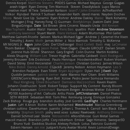
Dennis Korpel
Matthew Stevens
PIXDES Games
Michael Mayeux
George Giagias
arash tirgari
Ryan Dening
Tim Warnock
Steven
Deadlyblack
Lupo Marcio
creative mart
M Tera
Sebastian Karlsson
Iaian7 / John Einselen
AsTheRainFell
Volkor
Rijndael
Patrick T Sullivan
Alexander Rath
david mares
Nayden Dochev
Moira
Never Give Up
Sunamii
Ryan Rohrer
Andrew Oakley
Maraz
Mark Kohalmy
Michigan J Frog
Harvey Fong
CJ Guzman
Beefyblimps
Joakim Dahl
Jose
BingusGringus
Dale
Sid Brown
Jānis Circenis
Masashi Ueda
Bill Kinnon
Max Topham
Austin Walzl
Hannes
Rens Bais
qualtro
Piotr
Andrew Stevenson
anthony lawrence
Stuart Marsh
Frans Verbaas
Adam Murtomaa
Phil Galler
Matthew Garnett-Frizelle
Saliven
Markus Michael Egger
Andrew
J
Caramel the Vixen
Timothy J. Aveni
Moth
James Miller
z
Nico Marniok
Timothy G. McKenna
MY.NIGNIG Jr.
Kigon
John Cido
Der12teEisvogel
Brad Corlett
Basti
maj
LaCimaise
Thom Bakker
Chogang
Jason Pielak
Tiran Dagan
Claude GIROLET
Darian Smith
Joenne Hub-Strobl
Shannon
Gary English
Colin Dunne
Martin Koťátko
Alexis Shuping
William Lee
Trevor Hughes
Gabriella Caldwell
Vasili Rodriguez
Jeremy Brouwer
Erik Dodolović
Paulo Henrique
Hoodwinkedfool
Ruben Vroman
David Sibley
Emil Herzenstiel
Charles Janson
Christian Gomez
James Wilson
Niko Bidoli
Danny Arnold
CGJackB
Jeremy Nelson
Anton Heymann
Leo S
Brendon Padjasek
Evan Tillett
Bryan Applegate
Dylan Hall
J Ewell
Dys
Quddle Jameson
patrick siemer
nate
Mareno Harr Olsen
Brett Williams
GREENCom'e Mapping
Ryan Bell
Xcrow
Pedro Javier Somoza Hernando
Paul Klingberg
Olivié Bouchard
Damiano Mazzocchini
Raven Realm
Johann Oosthuizen
Scott
Robert Tolppi: Support My Content
Randy Bloom
henrik rasmussen
Greenheart
Ransom Bergen
Andreas Wetter
Edomod
PD100 Academy of Art
Clafoutis
Arttu Piisila
JeffChristiansen
Daniel Phakos
SETH WEBER
Sebastian Witt
Tom Pike
Kenleung Leung
Enrique Gonzalez
Zack Bishop
Rouge guy
brandon dudley
Joel Gordils
GadFlight
Charles Herrmann
Justin
LvH
K Anon
Richie
Karim Mohamed
Weichnudel
Marcus Grennborg
christian cuttino
DaveHuman
juanito
Johan L
Theresa A. Carroll
Iain Black
Einarr
Volatility
Stephen Smith
joshy west xoxo
Łukasz Pawłowski
Anthony Dilmore
Daniel Schmid Leal
Steele
Nitrosimi96
ANonEMoose
Gun Metal Games
macoll macoll
Brandon Joffe
Cory robertson
Ember
Sage Himeros
Sweeper3D
Bruno Yudi
Daddios Studios
Aleksey Pollack
Lotus
Fabrizio Guidotti
Esbern Hansen
ran nie
Justper's Furry Avatar World
Kevin LomondDesign