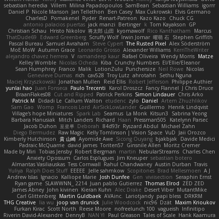
sebastian heredia
Villem
Milina Papadopoulos
SamBean
Sebastian Williams
igorrr
Daniel P
Nicole Manson
Jan Tellethon
Ben Casey
Max Cukrowski
Elvis Germano
CharlesD
Pomakenel
Ryder
Renart-Patreon
Kazo Kazo
Chuck CG
antonio palacios puertas
jack manzi
Bertinger
k
Tom Kayakson
GP
Christian Schau
Hristo Nikolov
将太郎 山田
kyomawolf
Rico Kanthatham
Marcus
ThatDude69
Edward Greenberg
Scruffy Wolf
Irwin Jomar
曜萌 石
Stephen Griffith
Pascal Bureau
Samuel Avraham
Steve Cypert
The Rusted Pixel
Alex Söderström
MoE MoW
Autumn Grace
Leonardo Grosso
Alexander Williams
KerriTheWriter
alejandro chavez herrera
V
ramandeep kaur
Rafael Oliveira
Wendy Morris
Matze
Kelley Womble
Nicolas Ocheda
Kiba
Crunchy Numbers
El/Ellie/Eleanor
Sean Humphrey
Franco
Malik
LotionZulu
Punchersize
Neil Rowe
Nicolas
Genevieve Dumas
rich
cav528
Troy Lutz
ahrotahn
Sethu Nguna
Maciej Krzyszkowski
Jonathan Mullen
Reid Ellis
Robert Jefferson
Philippe Authier
yunlai hao
Juan Fonseca
Paulo Trecenti
Karol Droszcz
Fancy Flannel
J Chris Druce
BraanFlakes08
Cut and Ripped
Patrick Perkins
Simon Lindauer
Chris Arko
Patrick M
Didadi Le
Callum Walton
etudenc
zylo
Daniel
Artem Zhuzhlikov
Sam Gao
Womp
Francois Lord
AirSickLowLander
Guillermo
Henrik Lindqvist
Village's hope Miniatures
Spark Lab
Seamus
La Monk
Kitsun3
Sabrina Yeong
Barbara Hanusiak
Mitch Landers
Richard
Haan
Pressman505
Katelynn Parsec
Jacob Duhon
포로루
Deborah
84d93r
Ryszard Abdul
Michael Zahn
Diego Bermudez
Raw Magic
Kelly Tomlinson | Vision Space
VuD
Jaii Orozco
Kimberly Hutchinson
貴 山崎
Ayomide Awe
Sicong Ouyang
bjakbjak
Davide Medici
Padraic McQuarrie
david james
Toriten57
Ginsnile Allen
Moritz Cremer
Made by Miri
Tobias Jensby
Robert Bergman
martin
NebularStreams
Charles Chen
Anxiety Opossum
Carlos Esplugues
Jim Kneuper
sebastian botero
Almantas Vasiliauskas
Tess Cornwall
Rahul Chandwaney
Austin Durban
Travis
Yuliya
Ralph Does Stuff
EEEEE
Jelle sahmkow
Scopitones
Brad Mellesmoen
A J
Andrew Islas
Ignacio
Kalliope Marie
Josh Dunfee
Gen
viviisection
Seraphin Ernst
Ryan game
SLAWWNN_ 2214
Juan pablo Gutierrez
Thomas Elrod
ZED ZED
James Abney
John kivinen
Kieran Kuhn
Alec Drake
Desert Viber
MutantMike
Carl Glittenberg
Martin Guldbaek
AVAinc.
Lariotjandy
papi bless
DRKRM
THG Creative
lia wu
joop van drunick
Julie Woodcock
nic96
Dzät
Maxim Krioukov
Furkan Kirac
Scott North
Reese Moore
nofreelunch 100
vagueish
Infinitipo
Riverin David-Alexandre
DennyB
NAN YI
Paul Gleason
Tales of Scale
Hank Kaamura