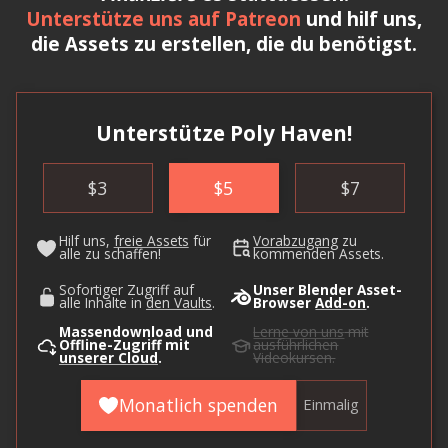
Unterstütze uns auf Patreon
und hilf uns,
die Assets zu erstellen, die du benötigst.
Unterstütze Poly Haven!
$
3
$
5
$
7
Hilf uns,
freie Assets
für
Vorabzugang
zu
alle zu schaffen!
kommenden Assets.
Sofortiger Zugriff auf
Unser Blender Asset-
alle Inhalte in
den Vaults
.
Browser
Add-on
.
Massendownload und
Lerne von uns
mit
Offline-Zugriff mit
ausführlichen
unserer Cloud
.
Videokursen.
Monatlich spenden
Einmalig