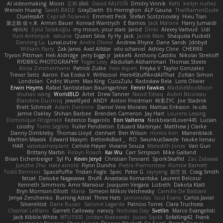
AI videomaking
Moon
正和 綱嶋
David KALFON
Dmitry Vinnik
Katti
keilyn nuñez
Wenxin Huang
Sarah BADJI
GrayDarth
Eli Herrington
ALP Gauna
ThatRamenDude
CluelessArt
Cергей Лозенко
Emmett Peck
Stefan Scotzniovsky
Hieu Tran
新之助 佐々木
Armin Bauer
Konrad Wantrych
E Barrios
Jack Malone
Harry Jumaidi
에이지
Eylül Solakoğlu
my moon, your stars
Jarod
Dinki
Alexey Vaitvud
Udi
Yurii Antonyuk
estuine
Queen Sitra
Fy Hy
Jack
Jacob Mars
Shaquita Puckett
Danning Lu
LunaLoutre
Andre Olivier
Andrew Rhyne
Dane Sands
Jdnbyd
William Parry
Zak Jarvis
Axel Allstar
vito schaniel
Ashley Cline
CHERRII
Tryvon Pittman
Heli Aldridge
jerry biggs jr
JakkeN
Anthony Castillo
Nikolai Strelioff
RYDBRG PHOTOGRAPHY
Yogev Levy
Abdullah Alshammari
Thomas Steele
Alicia Zimmermann
Patrick Zulke
Fran Aspen
Freyka V
Taylor Gonzalez
Trevor Seitz
Aaron
Eva Eoska V
Williscool
Here4StuffAndAllThat
Zoltán Simon
Londolan
Cedric Wurm
Max King
CucuZulu
Radosław Bela
Loris Olivier
Erwin Heyms
Rafael Santisteban Baumgartner
Fenrir Fawkes
MaddieMooMoon
shuhao wang
WorldBLD
Artet
Drew Tanner
Navid Eshaq
Aubin Nicoleau
Blandine Ducrocq
JewelEyed
ANDY
Anton Friedman
時里ZYC
Joe Stadnik
Brett Schmidt
Adam Derenne
Daniel Vera Morales
Mattias Eriksson
le-cds
Jamie Oakley
Shihan Barbee
Brenden Cameron
Jay Hart
Lourens Lessing
Dominique Fitzgerald
Federico Bagarolo
Eon Valterra
NeckbeardLover445
Lucian
cooshy
Toms Seglins
Fuller Pendleton
Eduard Marsinyac
Matthew J Clarke
Danny Dimbleby
Thomas Lloyd
clenhart
Ben Wilson
minkis kim
Manenblack
Martten Maasik
Edward Maxym
BetterAsBad _
RO
SwunkusSwede
hauke lienau
HAR
valsekamerplant
Cemile Høyer
Viviane Souza
Meredith Jones
Van Gun
Brittany Martin
Robyn Roach
Kai Wu
Carr Simpson
Mike Galland
Brian Eichenberger
Syl Pu
Kevin Jeryd
Christian Tennant
SporkSkaffel
Zac Zabawa
Junzhe Zhu
nate arnold
Flynn Duniho
Pietro Piemontese
Ronnie Barnett
Todd Bennion
SpacePuffle
Tristan Fogle
Spec
Peter G
rayryeng
鸝瑩 魏
Craig Smith
fatcat
Daisuke Nagasawa
Bruf4
Anastasia Komaritska
Laurent Belcour
Kenneth Simmons
Amir Mansour
Joaquim Vergara
Lizbeth
Dakota Klatt
Bryn Morrison-Elliott
Mana
Simeon Milkov Velchevsky
Camille De Bastiani
Jenya Zenchenko
Burning Astral
Three Hats
Jamonidas
Soul Evans
Carlos Javier
Silverelitist
Dane Bucao
Salomé Lagarde
Patricio Torres
Clara Truchsess
Chantal LeBlanc
Garrett Calloway
nøixzy
Nicholas Day
Svetlin
Marco Evangelisti
Jack Kibble-White
MTU1500
Jordan Krakowski
Juuso Sipilä
SofaKing42
Frank