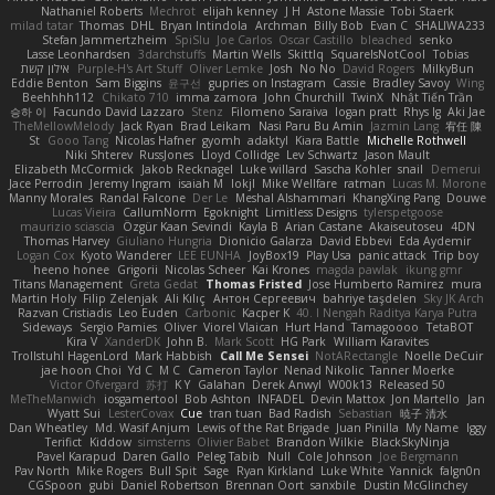
Nathaniel Roberts
Mechrot
elijah kenney
J H
Astone Massie
Tobi Staerk
milad tatar
Thomas
DHL
Bryan Intindola
Archman
Billy Bob
Evan C
SHALIWA233
Stefan Jammertzheim
SpiSlu
Joe Carlos
Oscar Castillo
bleached
senko
Lasse Leonhardsen
3darchstuffs
Martin Wells
Skittlq
SquareIsNotCool
Tobias
אילון קשת
Purple-H's Art Stuff
Oliver Lemke
Josh
No No
David Rogers
MilkyBun
Eddie Benton
Sam Biggins
윤구선
gupries on Instagram
Cassie
Bradley Savoy
Wing
Beehhhh112
Chikato 710
imma zamora
John Churchill
TwinX
Nhật Tiến Trần
승하 이
Facundo David Lazzaro
Stenz
Filomeno Saraiva
logan pratt
Rhys lg
Aki Jae
TheMellowMelody
Jack Ryan
Brad Leikam
Nasi Paru Bu Amin
Jazmin Lang
宥任 陳
St
Gooo Tang
Nicolas Hafner
gyomh
adaktyl
Kiara Battle
Michelle Rothwell
Niki Shterev
RussJones
Lloyd Collidge
Lev Schwartz
Jason Mault
Elizabeth McCormick
Jakob Recknagel
Luke willard
Sascha Kohler
snail
Demerui
Jace Perrodin
Jeremy Ingram
isaiah M
lokjl
Mike Wellfare
ratman
Lucas M. Morone
Manny Morales
Randal Falcone
Der Le
Meshal Alshammari
KhangXing Pang
Douwe
Lucas Vieira
CallumNorm
Egoknight
Limitless Designs
tylerspetgoose
maurizio sciascia
Özgür Kaan Sevindi
Kayla B
Arian Castane
Akaiseutoseu
4DN
Thomas Harvey
Giuliano Hungria
Dionicio Galarza
David Ebbevi
Eda Aydemir
Logan Cox
Kyoto Wanderer
LEE EUNHA
JoyBox19
Play Usa
panic attack
Trip boy
heeno honee
Grigorii
Nicolas Scheer
Kai Krones
magda pawlak
ikung gmr
Titans Management
Greta Gedat
Thomas Fristed
Jose Humberto Ramirez
mura
Martin Holy
Filip Zelenjak
Ali Kılıç
Антон Сергеевич
bahriye taşdelen
Sky JK Arch
Razvan Cristiadis
Leo Euden
Carbonic
Kacper K
40. I Nengah Raditya Karya Putra
Sideways
Sergio Pamies
Oliver
Viorel Vlaican
Hurt Hand
Tamagoooo
TetaBOT
Kira V
XanderDK
John B.
Mark Scott
HG Park
William Karavites
Trollstuhl HagenLord
Mark Habbish
Call Me Sensei
NotARectangle
Noelle DeCuir
jae hoon Choi
Yd C
M C
Cameron Taylor
Nenad Nikolic
Tanner Moerke
Victor Ofvergard
苏打
K Y
Galahan
Derek Anwyl
W00k13
Released 50
MeTheManwich
iosgamertool
Bob Ashton
INFADEL
Devin Mattox
Jon Martello
Jan
Wyatt Sui
LesterCovax
Cue
tran tuan
Bad Radish
Sebastian
暁子 清水
Dan Wheatley
Md. Wasif Anjum
Lewis of the Rat Brigade
Juan Pinilla
My Name
Iggy
Terifict
Kiddow
simsterns
Olivier Babet
Brandon Wilkie
BlackSkyNinja
Pavel Karapud
Daren Gallo
Peleg Tabib
Null
Cole Johnson
Joe Bergmann
Pav North
Mike Rogers
Bull Spit
Sage
Ryan Kirkland
Luke White
Yannick
falgn0n
CGSpoon
gubi
Daniel Robertson
Brennan Oort
sanxbile
Dustin McGlinchey