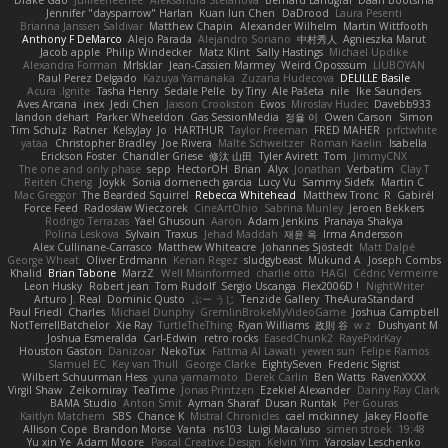
Jennifer "daysparrow" Harlan
Kuan lun Chen
DaDrood
Laura Pesenti
Brianna Janssen Saldivar
Matthew Chapin
Alexander Wilhelm
Martin Wittfooth
Anthony F DeMarco
Alejo Parada
Alejandro Soriano
中村秀人
Agnieszka Marut
Jacob apple
Philip Windecker
Matz Klint
Sally Hastings
Michael Updike
Alexandra Forman
MrIsklar
Jean-Cassien Marmey
Weird Oposssum
LIUBOYAN
Raul Perez Delgado
Kazuya Yamanaka
Zuzana Hudecova
DELILLE Basile
Acura .Ignite
Tasha Henry
Sedale Pelle
by Tiny
Ale Pašeta
nile
Ike Saunders
Aves Arcana
inex
Jedi Chen
Jaxson Crookston
Ewos
Miroslav Hudec
Davebb933
landon dehart
Parker Wheeldon
Gas SessionMedia
정율 이
Owen Carson
Simon
Tim Schulz
Ratner
KelsyJay
Jo
HARTHUR
Taylor Freeman
FRED MAHER
prfctwhite
yataa
Christopher Bradley
Joe Rivera
Malte Schweitzer
Roman Kaelin
Isabella
Erickson Foster
Chandler Griese
修汰 山田
Tyler Avirett
Tom
JimmyCNX
The one and only phase
sepp
HectorOH
Brian
Alyx
Jonathan
Verbatim
Clay T
Reiten Cheng
Joykk
Sonia domenech garcia
Lucy Vu
Sammy Sidefx
Martin C
Mac Greggor
The Bearded Squirrel
Rebecca Whitehead
Matthew Tronc
R
Gabirél
Force Feed
Radosław Wieczorek
CineArtOhio
Sabrina Munley
Jeroen Bekkers
Rodrigo Terrazas
Yael Ghusoun
Aaron
Adam Jenkins
Pranaya Shakya
Polina Leskova
Sylvain
Traxus
Jehad Maddah
재윤 옥
Irma Andersson
Alex Cullinane-Carrasco
Matthew Whiteacre
Johannes Sjöstedt
Matt Dalpé
George Wheat
Oliver Erdmann
Kenan Regez
sludgybeast
Mukund A
Joseph Combs
Khalid
Brian Tabone
MarzZ
Well Misinformed
charlie otto
HAGI
Cédric Vermeirre
Leon Husky
Robert jean
Tom Rudolf
Sergio Uscanga
Flex2006D !
NightWriter
Arturo J. Real
Dominic Qusto
ぶー うじ
Tenzide Gallery
TheAuraStandard
Paul Friedl
Charles
Michael Dunphy
GremlinBrokeMyVideoGame
Joshua Campbell
NotTerrellBatchelor
Xie Ray
TurtleTheThing
Ryan Williams
政則 谷
w z
Dushyant M
Joshua Esmeralda
Carl-Edwin
retro rocks
EasedChunk2
RayePixlrKay
Houston Gaston
Danizoar
NekoTux
Fattma Al Lawati
yewen sun
Felipe Ramos
Slamuel EC
Key van Thull
George Clarke
EightySeven
Frederic Sigrist
Wilbert Schuurman Hess
yuna yamamoto
Derek Carlin
Ben Watts
RavenXXXX
Virgil Shaw
Zeikomiray
TeaTime
Jonas Printzen
Ezekiel Alexander
Danny Ray Clark
BAMA Studio
Anton Smit
Ayman Sharaf
Dusan Runtak
Per Gouras
Kaitlyn Matchem
SBS
Chance K
Mistral Chronicles
cael mckinney
Jakey Floofle
Allison Cope
Brandon Morse
Vanta
ns103
Luigi Macaluso
simen stroek
19:48
Yu xin Ye
Adam Moore
Pascal Creative Design
Kelvin Yim
Yaroslav Leschenko