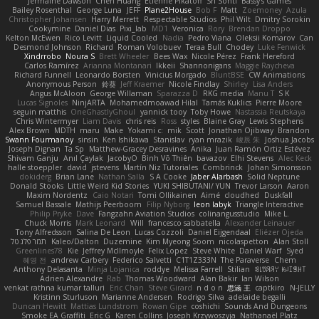
Jermaine Dawson
Chen Huang
Étienne Pikatoff
Sri Sonti
Bassy's Games
Bailey Rosenthal
George Luna
JEFF
Plane2House
Bob F
Matt
Zoemoney
Azula
Christopher Johansen
Harry Merrett
Respectable Studios
Phil Wilt
Dmitry Sorokin
Cookymine
Daniel Dias
Pixi_lab
MD1
Veronica
Rory
Brendan Droppo
Kelton McEwen
Rico Levitt
Liquid Cooled
Nadia
Pedro Viana
Oleksii Komarov
Can
Desmond Johnson
Richard
Roman Volobuev
Teraa Bull
Chodey
Luke Fenwick
Xindrrobo
Noura S
Brett Wheeler
Bees Wax
Nicole Pérez
Frank Hereford
Carlos Ramírez
Arianna Montanari
Ikkeii
Shannonigans
Maggie Raycheva
Richard Funnell
Leonardo Borsten
Vinicius Morgado
BluntBSE
CW Animations
Anonymous Person
鈴葵
Jeff Kraemer
Nicole Findlay
Shirley
Lisa Anders
Angus McAloon
George Willaman
Sparazza D
RKG media
Manu T
S K
Lucas Signoles
NinjARTA
Mohamedmoawad Hilal
Tamás Kuklics
Pierre Moore
seguin matthis
OneGhastlyGhoul
yannick tooy
Toby Howe
Nastassia Reutskaya
Chris Wintermyer
Liam Davis
chris reis
Ross
styles
Blaine Gray
Lewis Stephens
Alex Brown
MDTH
maru
Make
Yokami c:
mik
Scott
Jonathan Ojibway
Brandon
Swann Fourmanoy
sinsin
Ken Ishikawa
Stanislav
ryan mrazik
峻辰 朱
Joshua Jacobs
Joseph Dignan
Ta Sp
Matthew-Gracey Desravines
Anika
Juan Ramón Ortiz Estévez
Shivam Ganju
Anıl Çaylak
JacobyO
Bình Võ Thiên
bavazov
Elhi Stevens
Alec Keck
halle stoeppler
david
jstevens
Martín Niz Tutoriales
Combrinck
Johan Simonsson
dokiderg
Brian Lane
Nathan Salla
S A Cooke
Jaber Alarbash
Solid Neptune
Donald Stooks
Little Weird Kid Stories
YUKI SHIBUTANI/ YUN
Trevor Larson
Aaron
Maxim Nordentz
Caio Notari
Tomi Ollikainen
Aimé
cloudhed
Duskfall
Samuel Bassale
Mathijs Peerboom
Filip Nyborg
leon labyk
Triangle Interactive
Philip Pryke
Dave
Fangzahn Aviation Studios
colinangusstudio
Mike L.
Chuck Morris
Mark Leonard
Will
francesco sabbatella
Alexander Leinauer
Tony Alfredsson
Salina De Leon
Lucas Cozzoli
Daniel Eijgendaal
Eliézer Ojeda
תמר פלג טל
Kaleo/Dalton
Duzemine
Kim Myeong Soom
nicolaspetton
Alan Stoll
Greenlines78
Kie
Jeffrey McIlmoyle
Felix Lopez
Steve White
Daniel Warf
Syed
혜영 전
andrew Carbery
Federico Salvetti
C1T1Z333N
The Paraverse
Chem
Anthony Delasanta
Minja Lojanica
roddye
Melissa Farrell
Stilian
ꌃ꒒ꀎꋪꋪꌩ ꀘꈤꀤꁅꃅ꓄
Adrien Alexandre
Rab
Thomas Woodward
Alan Bakir
Ian Wilson
venkat rathna kumar talluri
Eric Chan
Steve Girard
n d o n
思涵 王
captkiro
N-JELLY
Kristinn Sturluson
Marianne Andersen
Rodrigo Silva
adelaide begalli
Duncan Hewitt
Mattias Lundstrom
Rowan Gipe
coshichi
Sounds And Dungeons
Smoke EA Graffiti
Eric G
Karen Collins
Joseph Krzywoszyja
Nathanaël Platz