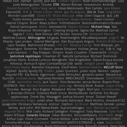
Håkan Fors
nathan
Spidey
Jack Rao
Cristian Vigliano
Noah Kollmannsberger
Lutz
Jude Matanguihan
Tezuka
ETM
Marcin Biernat
miaukenzie
Andrew
Horald Bartoldt
ttitim Tang
sahin
Ulises Maldonado
Ben Carlisle
Jake Messer
Exacute3D
주호 정
Ethan Cohen
Metix
Igor Rodriguez
朋弥 林
Elias
Greg Miller
Wonder Lizard588
Gliese 570
Wiola Miszczak
Irina
Олег Гладков
凌太 上村
hullin thierry
Jackson L.
Harri Myllynen
Bojan Kostovic
Owen Connor
Gabriel Chvyrev
Wixer
Wasu Ju'Nior
mrthethatone
SketchedAnimationStudios
Daniel Larios-parra
Pablo
selvinsworld
Payton Heniser
Michael Hays
Vae
Bryan Kirkwood
Worthington
Creating Simpires
Sigma Eta
Matthias Carrick
Sagida T
Eddy
Raik Remus
APS Studio
Yvonne Ott
Menyhárt Marcell
Matthew Lowery
MrIncognito
Ed garas
Realmwrights
MikusMasquerade
jorge R
Ns
Khaidu
ryan jordan
Gabriel Malmgren
Dan Bojorquez Angulo
Williem McWhorter
Liam Tanaka
Mahmoud Khetabi
יניב חלה
Sladana Vukoja
Tom Weijnjes
jen
Danarogon
Streemer
Eli Mason
James Simpson
Hollow_Jenza
eje
지환 이
log
luke harrison
C
Ray Delapaz
Dmytro
Noah Couallier
Character34
indiiglo
Javlonbek rajabbayev
Crewman 47
Isabelle Lamarque
Michael Shimniok
Jonathan Harris
Andrea Lorenzo Mereghetti
Nils Ringlstetter
Osbiel Roque Arocha
Rebecca
Humza R Iqbal CombatNinja1269
laddc
sellig64
Javier
Radix N
Ariel Ilmari Kajava
Brandon DeLauney
Geoff Allen
Kamran Kadirov
MELUIP Store
Alpha3
Spotty Spotty YQ
TrixMix
Julian Quintero
julian reyes
Nareon
claytpn
Alquiler PS5
Era Rerza
bjgrimoari
Caleb Mcmullen
giovanni varani
Mackenzie
KuroShi
michael sierra
Nameless Renders
MMDCRAZED
DivineXavier
DEATHSTEED
Cli4D
vamsidhar reddy
Jack Taylor
Olov Melander
James Barrie
Bryant Price
DEEPNOX
Pen
Michael Koschmieder
pato dlgv
Wrinkly Blink
Ruben
Jesper Elling
Onooka
Kseniya
Boo Bugless
Mesaland
Winter Night
Mert İyiiz
forrobloxdev
J. Brendan Elmore
Octavia's Mesh Grove
MinhazMurks
Fxntxnile
Eric Moyer
qaylanuraya
Derek Ray
Waaagghh
Joshua Vincent
Amar
Declan Newell
Javier Fernández Alegre
julian silver
Nomadic Astronaut
Mark Vecchio
dosuken0122
quagootle
Hirokazu Yamakura
enitzur
Zephon
Gil Bruvel
Matthew Zaneski
junior
whitey
Jack John
Will Makes Beats
SupremeAhegao
nori
Marlise Launstein
Vesperal Mind
Milk Crate
Richard Gallagher
Firelegend
Toby Meadows
Tyler Huff
Adam N'Diaye
Gerardo Orozco
Oskar Mendez
NoGreatMystery
Bike Kefeli
shiipi
Arthur Lops
Oliver Cromwell
Tomer Meltser
Luke Ridehalgh
ADRIANO JONUS
Timothy Montoya
soda basket
SANTIAGO SANTOS ESTRADA
j_ edak
Josue Uribe
Anton Rubets
Gui Ramalho
Noah Patterson
Jomenikia
Bennett Greene
Peter Hale