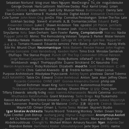
Sebastian Norlund
blog cruvi
Marc Nguyen
MaxDezignz
Tic_cle
nogutidaisuke
George Dvorak
Haris Lattirom
Matthew Daday
Paul
Kamil Uriasz
Lirian
Sarah Schrock
Logan Hertz
Gaël Gilly
Musical Nexus
Buttmunky1
Danny Sale
Elias Guevara
Kathreena B
Huitaka Studio
Digital Abbot
Aleksandr Chebotariov
Cole Turner
John Kevin Ong
JonDo
Filip
Cornellus Pendrahgon
Striker The Fox
Lale
Gökhan Sazdağı
Steve-0
el smells
丸 黒
Domantas Jokšas
Eduard
EvilQ
Alexander Olesen
Luke C
Shawn Anderson
Tess
opostol
Jiří Ptáček
JamTarts
Clive McKenzie
Shabeen Barzey - Browne
Josh
Martin Bailey
Espen
Princess
SiryuSama
Kelu
Sean Derham
Sam Fowler
Funny_ Compilation69
htai wu
Nadia
Pupper
John KD
Mimic
The Remodeling Veteran
Talyana S
Parker
Mister Venom
Markku Hakala
Hussien Mohamed
Gaforga VK
Ich Simp
cyril faia
Nipper1er
ふぇ えっ
Tomato Huwaidi
Eduardo ramirez
Peter Bates
Jediah Pesu
Randy Wells
Eilir Ho
Mrunit Churi
Necromantique
Nikki Balsem
Render House
John Hughes
James Gonzales
Cristi Vanderburg
Kaeden Hahn
Timo Erick
Miroslav Šamánek
EfulTopo
The Starius Project
Punch UP: The Top Contender! Official Patreon
Jorge Manuel Cappello Barreto
Sticky Buttons
iiiFahad7
재우 김
Morgsley
Workbench
wegu1
TheHappyElite
Duane Strickland
DC Kasundra
Ross
Marcin Anyszkiewicz
Ricky Robinson
Elizabeth
moot1n
Scott Fredrickson
仁 小野
kb714
Chris
Gabriel Alvarado
哲 董
Fredrik Karlsson
Tristan Lorius
Purpose Architecture
Władysław Pryszczarek
Ashley Fayers
plexlexia
Daniel Tidemo
ALEX NAVARRO
Table On
Edward
Didier Aerlebout
Anton
Sara
Alan
Jeffrey Olson
Riccardo Colombo
OHNE LIMIT
Gionea Alexandru Daniel
philip sisk
Daniel Richman
Ieuan King
Karri Haranko
Autonomous Frontier
Thokozani Mahlanyane
david cachay
Shonn Effner
얍 얍얍
Oreo_tism
Tiffany Edwards
iaksdfg fodkg
ressii
Ioannis Athanasiadis
Nicolò Caterina
aureliana
Khuthadzo Ratshilumela
Grant Mckenney
Tadin Brego
Koji Tsukamoto
Rasool Abrahams
The Entire Universe
Dhruv Singh
Tom Byrom
Łukasz Majorczyk
Niko Tuononen
Pranshu Goyal
Mr Malone
OnPui
王庚
극단수작
Cédrick
Maxime
Wayne120
Omair Omari
L
Yuma Taesu
Kristian
Skyzee's Studio
Igor Sirotov Architects
Teunis Woord
Tinkering Monkey
Stefan
Devan Stolp
Rylai Crestfall
Josh Bishop
xuchang jiang
Hlynur G Asgeirsson
Anonymous Axolotl
Art Ov Nekromorph
正 明
Felix gogo
Joe Ford
Simon
Mana and Mayhem
Abdelkouddouss
ChengXi Yu
Michael Wilson
Amaury Faucon
Njan
Adenta Dar
Brandon Belisle
Karl-Heinz Köster
Ghoulishlycool
Jarle Styve
DHFG
name