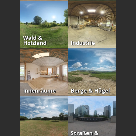
Wald &
Holzland
Industrie
Innenräume
Berge & Hügel
Straßen &