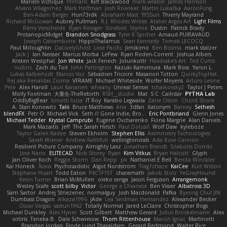
Marielli Vichique
Primaris
Kirt Blackwood
mark wrabel
James Harrison
Alvaro Villagomez
Mark Hoffman
Josh Roenker
Martin Lukačka
AaronFung
Ben-Adam Berger
Hun73rdk
Abraham Mast
YYSSun
Thierry Mayrand
Richard McGowan
Aubrey Pullman
R.J. Rhodes Writes
Atelier Argos Art
Light Films
Rémi Verschelde
Ryan Reisiger
SizeKivit
Stymie
Dustin
Patrick Brady
ProtanopicMidget
Brandon Snodgrass
Tyler K Spicher
Arnaud PUIRAVAUD
Joseph Catrambone
HippoThalamus
Sean Kennedy
Tomek LECOCQ
Paul Mcloughlin
DaLivelyGhost
Lose Pacific
Jimikimo
Ben Bosma
mark stalzer
Jack J
Ian Neisser
Marcus Morba
LePew
Ryan Roden-Corrent
Joshua Albers
Kristen Westphal
Jon White
Jack Fenech
Jotunkottr
Hexdrake's Art
Ted Curtis
nullinc
Zach du Toit
John Partington
Kazuki Kamimura
Mark Boss
Yaron L.
Lukas Kalbertodt
Marcos Vaz
Sébastien Tricoire
Masanori Tottori
QuirkyTopHat
ReJ aka Renaldas Zioma
VFRAME
Michael Whiteside
Wolfer Moyens
Arturo Leone
Pete
Alex Harvill
Lauri Kananen
wheany
Unreal Sensei
tchaikovsky2
Taylor J Peters
Molly Footman
大重生-TheRebirth
RSH__studio
Mat
S C
Cailrdar
PYTHA Lab
OddlyBigBear
binotti lucia
IT Roy
Karabo Legwaila
Zane Olson
Chord Shore
A. Stan Konowitz
Talii
Bruce Matthews
Aria
3dfan
Xatonym
Barney
Sethesh
blendFX
Petr O
Michael Vick
Seth // Gone Indie, Bro...
Eric Pontbriand
Glenn Jones
Michael Tedder
Krystal Camprubi
Eugene Ovcharenko
Fiona Margrie
Alan Daniels
Mark Mazaitis
Jeff
The Sarah Hirsch
Paul Dolzall
Wolf Daw
kyleboze
Taylor Galen Kadee
Steven Ekholm
Stephen Ellis
Aximmetry Technologies
Sarah Wiener
Andrew Faithfull
wellingtoncrab
Ada Rose Cannon
Resilient Picture Company
Almighty Laxz
Jonathan Brandt
Szabolcs Dombi
Jose Nario
ELITECAD
Nick Storey
Ryan
Kim Vitkus
Bryan Halcott
Glyph
Jan Oliver Koch
Reggie Storm
Dan Repp
pk
Nathaniel E Bell
Benita Winckler
Kai Honeck
Íkara
Psychosadistic
Algot Nordström
Trag1cHaze
KaiCee
Kurt Wilson
Stéphane Huart
Todd Eaton
P4C1F15T
charamath
Jakob Stolz
YeGrayHound
Kevin Turner
Brian McMullen
oleko senga
Jason Ferguson
Arrangemonk
Wesley Scafe
scott bilby
Victor
George e Chianese
Ben Visser
Albatross 3D
Sam Sartor
Andrej Striezenec
normalguy
Josh Macdonald
Pafka
Byeong Chul JIN
Dumbass Dragon
Alkaza1996
jAde
Lea Seidman Hernandez
Alexander Becker
Oscar Vargas
sastun1962
Totally Normal
Jared LeClaire
Christopher Bogs
Michael Dunkley
Alex Hyner
Scott Gilbert
Matthew Gerard
Julius Brockelmann
Alex
sotiris
Teneka B.
Dale Schwiesow
Thom Rittenhouse
Marcin Ignac
Martinotti
Brandon Jordan
Frode Lund Tharaldsen
Gerard Redmond
Walter Rice