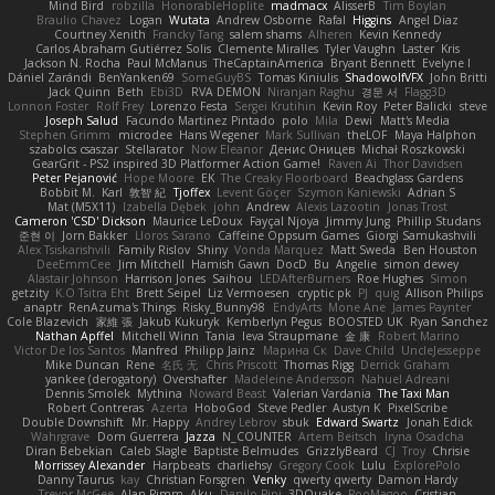
Mind Bird
robzilla
HonorableHoplite
madmacx
AlisserB
Tim Boylan
Braulio Chavez
Logan
Wutata
Andrew Osborne
Rafal
Higgins
Angel Diaz
Courtney Xenith
Francky Tang
salem shams
Alheren
Kevin Kennedy
Carlos Abraham Gutiérrez Solis
Clemente Miralles
Tyler Vaughn
Laster
Kris
Jackson N. Rocha
Paul McManus
TheCaptainAmerica
Bryant Bennett
Evelyne I
Dániel Zarándi
BenYanken69
SomeGuyBS
Tomas Kiniulis
ShadowolfVFX
John Britti
Jack Quinn
Beth
Ebi3D
RVA DEMON
Niranjan Raghu
경문 서
Flagg3D
Lonnon Foster
Rolf Frey
Lorenzo Festa
Sergei Krutihin
Kevin Roy
Peter Balicki
steve
Joseph Salud
Facundo Martinez Pintado
polo
Mila
Dewi
Matt's Media
Stephen Grimm
microdee
Hans Wegener
Mark Sullivan
theLOF
Maya Halphon
szabolcs csaszar
Stellarator
Now Eleanor
Денис Оницев
Michał Roszkowski
GearGrit - PS2 inspired 3D Platformer Action Game!
Raven Ai
Thor Davidsen
Peter Pejanović
Hope Moore
EK
The Creaky Floorboard
Beachglass Gardens
Bobbit M.
Karl
敦智 紀
Tjoffex
Levent Göçer
Szymon Kaniewski
Adrian S
Mat (M5X11)
Izabella Dębek
john
Andrew
Alexis Lazootin
Jonas Trost
Cameron 'CSD' Dickson
Maurice LeDoux
Fayçal Njoya
Jimmy Jung
Phillip Studans
준현 이
Jorn Bakker
Lloros Sarano
Caffeine Oppsum Games
Giorgi Samukashvili
Alex Tsiskarishvili
Family Rislov
Shiny
Vonda Marquez
Matt Sweda
Ben Houston
DeeEmmCee
Jim Mitchell
Hamish Gawn
DocD
Bu
Angelie
simon dewey
Alastair Johnson
Harrison Jones
Saihou
LEDAfterBurners
Roe Hughes
Simon
getzity
K.O Tsitra Eht
Brett Seipel
Liz Vermoesen
cryptic pk
PJ
quig
Allison Philips
anaptr
RenAzuma's Things
Risky_Bunny98
EndyArts
Mone Ane
James Paynter
Cole Blazevich
家維 張
Jakub Kukuryk
Kemberlyn Pegus
BOOSTED UK
Ryan Sanchez
Nathan Apffel
Mitchell Winn
Tania
Ieva Straupmane
金 康
Robert Marino
Victor De los Santos
Manfred
Philipp Jainz
Марина Ск
Dave Child
UncleJesseppe
Mike Duncan
Rene
名氏 无
Chris Priscott
Thomas Rigg
Derrick Graham
yankee (derogatory)
Overshafter
Madeleine Andersson
Nahuel Adreani
Dennis Smolek
Mythina
Noward Beast
Valerian Vardania
The Taxi Man
Robert Contreras
Azerta
HoboGod
Steve Pedler
Austyn K
PixelScribe
Double Downshift
Mr. Happy
Andrey Lebrov
sbuk
Edward Swartz
Jonah Edick
Wahrgrave
Dom Guerrera
Jazza
N_COUNTER
Artem Beitsch
Iryna Osadcha
Diran Bebekian
Caleb Slagle
Baptiste Belmudes
GrizzlyBeard
CJ
Troy
Chrisie
Morrissey Alexander
Harpbeats
charliehsy
Gregory Cook
Lulu
ExplorePolo
Danny Taurus
kay
Christian Forsgren
Venky
qwerty qwerty
Damon Hardy
Trevor McGee
Alan Pimm
Aku
Danilo Pipi
3DQuake
PooMagoo
Cristian