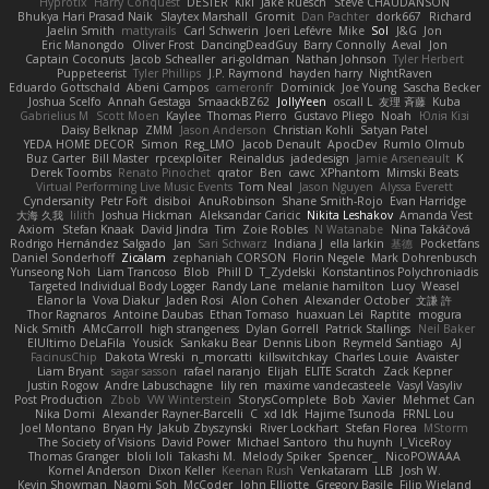
Hyprotix
Harry Conquest
DESTER
Kiki
Jake Ruesch
Steve CHAUDANSON
Bhukya Hari Prasad Naik
Slaytex Marshall
Gromit
Dan Pachter
dork667
Richard
Jaelin Smith
mattyrails
Carl Schwerin
Joeri Lefévre
Mike
Sol
J&G
Jon
Eric Manongdo
Oliver Frost
DancingDeadGuy
Barry Connolly
Aeval
Jon
Captain Coconuts
Jacob Schealler
ari-goldman
Nathan Johnson
Tyler Herbert
Puppeteerist
Tyler Phillips
J.P. Raymond
hayden harry
NightRaven
Eduardo Gottschald
Abeni Campos
cameronfr
Dominick
Joe Young
Sascha Becker
Joshua Scelfo
Annah Gestaga
SmaackBZ62
JollyYeen
oscall L
友理 斉藤
Kuba
Gabrielius M
Scott Moen
Kaylee
Thomas Pierro
Gustavo Pliego
Noah
Юлія Кізі
Daisy Belknap
ZMM
Jason Anderson
Christian Kohli
Satyan Patel
YEDA HOME DECOR
Simon
Reg_LMO
Jacob Denault
ApocDev
Rumlo Olmub
Buz Carter
Bill Master
rpcexploiter
Reinaldus
jadedesign
Jamie Arseneault
K
Derek Toombs
Renato Pinochet
qrator
Ben
cawc
XPhantom
Mimski Beats
Virtual Performing Live Music Events
Tom Neal
Jason Nguyen
Alyssa Everett
Cyndersanity
Petr Fořt
disiboi
AnuRobinson
Shane Smith-Rojo
Evan Harridge
大海 久我
lilith
Joshua Hickman
Aleksandar Caricic
Nikita Leshakov
Amanda Vest
Axiom
Stefan Knaak
David Jindra
Tim
Zoie Robles
N Watanabe
Nina Takáčová
Rodrigo Hernández Salgado
Jan
Sari Schwarz
Indiana J
ella larkin
基德
Pocketfans
Daniel Sonderhoff
Zicalam
zephaniah CORSON
Florin Negele
Mark Dohrenbusch
Yunseong Noh
Liam Trancoso
Blob
Phill D
T_Zydelski
Konstantinos Polychroniadis
Targeted Individual Body Logger
Randy Lane
melanie hamilton
Lucy
Weasel
Elanor la
Vova Diakur
Jaden Rosi
Alon Cohen
Alexander October
文謙 許
Thor Ragnaros
Antoine Daubas
Ethan Tomaso
huaxuan Lei
Raptite
mogura
Nick Smith
AMcCarroll
high strangeness
Dylan Gorrell
Patrick Stallings
Neil Baker
ElUltimo DeLaFila
Yousick
Sankaku Bear
Dennis Libon
Reymeld Santiago
AJ
FacinusChip
Dakota Wreski
n_morcatti
killswitchkay
Charles Louie
Avaister
Liam Bryant
sagar sasson
rafael naranjo
Elijah
ELITE Scratch
Zack Kepner
Justin Rogow
Andre Labuschagne
lily ren
maxime vandecasteele
Vasyl Vasyliv
Post Production
Zbob
VW Winterstein
StorysComplete
Bob
Xavier
Mehmet Can
Nika Domi
Alexander Rayner-Barcelli
C
xd Idk
Hajime Tsunoda
FRNL Lou
Joel Montano
Bryan Hy
Jakub Zbyszynski
River Lockhart
Stefan Florea
MStorm
The Society of Visions
David Power
Michael Santoro
thu huynh
I_ViceRoy
Thomas Granger
bloli loli
Takashi M.
Melody Spiker
Spencer_
NicoPOWAAA
Kornel Anderson
Dixon Keller
Keenan Rush
Venkataram
LLB
Josh W.
Kevin Showman
Naomi Soh
McCoder
John Elliotte
Gregory Basile
Filip Wieland