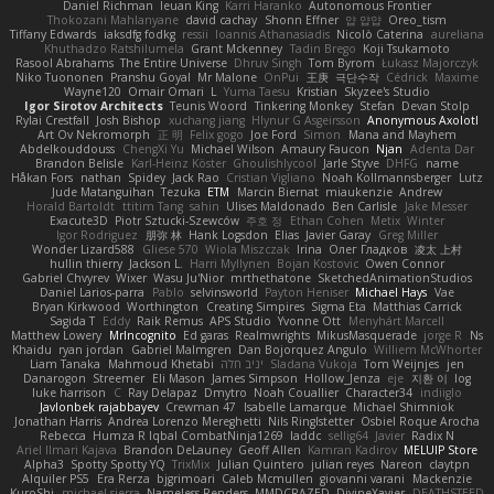
Daniel Richman
Ieuan King
Karri Haranko
Autonomous Frontier
Thokozani Mahlanyane
david cachay
Shonn Effner
얍 얍얍
Oreo_tism
Tiffany Edwards
iaksdfg fodkg
ressii
Ioannis Athanasiadis
Nicolò Caterina
aureliana
Khuthadzo Ratshilumela
Grant Mckenney
Tadin Brego
Koji Tsukamoto
Rasool Abrahams
The Entire Universe
Dhruv Singh
Tom Byrom
Łukasz Majorczyk
Niko Tuononen
Pranshu Goyal
Mr Malone
OnPui
王庚
극단수작
Cédrick
Maxime
Wayne120
Omair Omari
L
Yuma Taesu
Kristian
Skyzee's Studio
Igor Sirotov Architects
Teunis Woord
Tinkering Monkey
Stefan
Devan Stolp
Rylai Crestfall
Josh Bishop
xuchang jiang
Hlynur G Asgeirsson
Anonymous Axolotl
Art Ov Nekromorph
正 明
Felix gogo
Joe Ford
Simon
Mana and Mayhem
Abdelkouddouss
ChengXi Yu
Michael Wilson
Amaury Faucon
Njan
Adenta Dar
Brandon Belisle
Karl-Heinz Köster
Ghoulishlycool
Jarle Styve
DHFG
name
Håkan Fors
nathan
Spidey
Jack Rao
Cristian Vigliano
Noah Kollmannsberger
Lutz
Jude Matanguihan
Tezuka
ETM
Marcin Biernat
miaukenzie
Andrew
Horald Bartoldt
ttitim Tang
sahin
Ulises Maldonado
Ben Carlisle
Jake Messer
Exacute3D
Piotr Sztucki-Szewców
주호 정
Ethan Cohen
Metix
Winter
Igor Rodriguez
朋弥 林
Hank Logsdon
Elias
Javier Garay
Greg Miller
Wonder Lizard588
Gliese 570
Wiola Miszczak
Irina
Олег Гладков
凌太 上村
hullin thierry
Jackson L.
Harri Myllynen
Bojan Kostovic
Owen Connor
Gabriel Chvyrev
Wixer
Wasu Ju'Nior
mrthethatone
SketchedAnimationStudios
Daniel Larios-parra
Pablo
selvinsworld
Payton Heniser
Michael Hays
Vae
Bryan Kirkwood
Worthington
Creating Simpires
Sigma Eta
Matthias Carrick
Sagida T
Eddy
Raik Remus
APS Studio
Yvonne Ott
Menyhárt Marcell
Matthew Lowery
MrIncognito
Ed garas
Realmwrights
MikusMasquerade
jorge R
Ns
Khaidu
ryan jordan
Gabriel Malmgren
Dan Bojorquez Angulo
Williem McWhorter
Liam Tanaka
Mahmoud Khetabi
יניב חלה
Sladana Vukoja
Tom Weijnjes
jen
Danarogon
Streemer
Eli Mason
James Simpson
Hollow_Jenza
eje
지환 이
log
luke harrison
C
Ray Delapaz
Dmytro
Noah Couallier
Character34
indiiglo
Javlonbek rajabbayev
Crewman 47
Isabelle Lamarque
Michael Shimniok
Jonathan Harris
Andrea Lorenzo Mereghetti
Nils Ringlstetter
Osbiel Roque Arocha
Rebecca
Humza R Iqbal CombatNinja1269
laddc
sellig64
Javier
Radix N
Ariel Ilmari Kajava
Brandon DeLauney
Geoff Allen
Kamran Kadirov
MELUIP Store
Alpha3
Spotty Spotty YQ
TrixMix
Julian Quintero
julian reyes
Nareon
claytpn
Alquiler PS5
Era Rerza
bjgrimoari
Caleb Mcmullen
giovanni varani
Mackenzie
KuroShi
michael sierra
Nameless Renders
MMDCRAZED
DivineXavier
DEATHSTEED