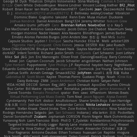
George M. Dyck
Thbatcos
Dmytro Volovnenko
Stina Walberg
Cosmas A Demetriou
ענבר פז
Clem White
DeboxMojave
Meene Lindner
Vincent Ludwig Kiefner
BF2 _Pilot
Robert
Brian Racer
Ian Watts
JGWentworth877
Gan3e46
Jean
Dazzworks3d
Kilian
D. J.
Ahmed.ashii092112 ahmed092112
E. Belliveau
wesleyCrowbar
Vibralizer
Dominic Blake
Goglomo
takoslvt
Renn Exev
Musa muturi
Ducksink
Joshua Kendrick
Daniel Arendzen
Bang1324
Jeremy Whitter
Nekom Glew
Amako Izumi
jeffox09
Caro
Brennan Rafters
NewbieDot
iz o
Kay-S
Zee MacDonald
Antonio Gasca-Alvarez
Jacob Dillon
Joe Chabot
Maximum Swag
morgan monroe
Nader Hassan
Alex Navarre
BlindPenguin
James Barber
Ernesto Alonso Paredes Burgos
John Anders Stav
현진 김
Neil McG
buhii
Capsule Studios
Jayden !
Enrique
Sascha Huncke
Elīza M.
Melli
arbiter1209
Hyprotix
Harry Conquest
Chris Reeves
Jessica
DESTER
Kiki
Jake Ruesch
Steve CHAUDANSON
Bhukya Hari Prasad Naik
Slaytex Marshall
Gromit
Dan Pachter
dork667
Infant Terrible
Richard
Jaelin Smith
mattyrails
Carl Schwerin
Joeri Lefévre
Mike
Sol
J&G
Jon
Eric Manongdo
Oliver Frost
DancingDeadGuy
Barry Connolly
Aeval
Jon
Captain Coconuts
Jacob Schealler
ari-goldman
Nathan Johnson
Tyler Herbert
Puppeteerist
Tyler Phillips
J.P. Raymond
hayden harry
NightRaven
Eduardo Gottschald
Abeni Campos
cameronfr
Dominick
Joe Young
Sascha Becker
Joshua Scelfo
Annah Gestaga
SmaackBZ62
JollyYeen
oscall L
友理 斉藤
Kuba
Gabrielius M
Scott Moen
Kaylee
Thomas Pierro
Gustavo Pliego
Noah
Юлія Кізі
Daisy Belknap
ZMM
Jason Anderson
Christian Kohli
Satyan Patel
YEDA HOME DECOR
Simon
Reg_LMO
Jacob Denault
ApocDev
Rumlo Olmub
Buz Carter
Bill Master
rpcexploiter
Reinaldus
jadedesign
Jamie Arseneault
K
Derek Toombs
Renato Pinochet
qrator
Ben
cawc
XPhantom
Mimski Beats
Virtual Performing Live Music Events
Tom Neal
Jason Nguyen
Alyssa Everett
Cyndersanity
Petr Fořt
disiboi
AnuRobinson
Shane Smith-Rojo
Evan Harridge
大海 久我
lilith
Joshua Hickman
Aleksandar Caricic
Nikita Leshakov
Amanda Vest
Axiom
Stefan Knaak
David Jindra
Tim
Zoie Robles
N Watanabe
Nina Takáčová
Rodrigo Hernández Salgado
Jan
Sari Schwarz
Indiana J
ella larkin
基德
Pocketfans
Daniel Sonderhoff
Zicalam
zephaniah CORSON
Florin Negele
Mark Dohrenbusch
Yunseong Noh
Liam Trancoso
Blob
Phill D
T_Zydelski
Konstantinos Polychroniadis
Targeted Individual Body Logger
Randy Lane
melanie hamilton
Lucy
Weasel
Elanor la
Vova Diakur
Jaden Rosi
Alon Cohen
Alexander October
文謙 許
Thor Ragnaros
Antoine Daubas
Ethan Tomaso
huaxuan Lei
Raptite
mogura
Nick Smith
AMcCarroll
high strangeness
Dylan Gorrell
Patrick Stallings
Neil Baker