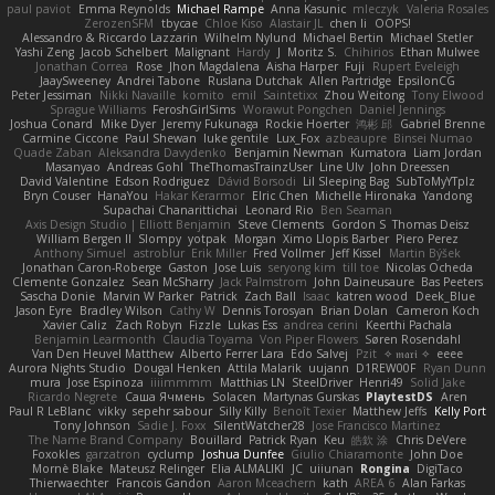
paul paviot
Emma Reynolds
Michael Rampe
Anna Kasunic
mleczyk
Valeria Rosales
ZerozenSFM
tbycae
Chloe Kiso
Alastair JL
chen li
OOPS!
Alessandro & Riccardo Lazzarin
Wilhelm Nylund
Michael Bertin
Michael Stetler
Yashi Zeng
Jacob Schelbert
Malignant
Hardy
J
Moritz S.
Chihirios
Ethan Mulwee
Jonathan Correa
Rose
Jhon Magdalena
Aisha Harper
Fuji
Rupert Eveleigh
JaaySweeney
Andrei Tabone
Ruslana Dutchak
Allen Partridge
EpsilonCG
Peter Jessiman
Nikki Navaille
komito
emil
Saintetixx
Zhou Weitong
Tony Elwood
Sprague Williams
FeroshGirlSims
Worawut Pongchen
Daniel Jennings
Joshua Conard
Mike Dyer
Jeremy Fukunaga
Rockie Hoerter
鸿彬 邱
Gabriel Brenne
Carmine Ciccone
Paul Shewan
luke gentile
Lux_Fox
azbeaupre
Binsei Numao
Quade Zaban
Aleksandra Davydenko
Benjamin Newman
Kumatora
Liam Jordan
Masanyao
Andreas Gohl
TheThomasTrainzUser
Line Ulv
John Dreessen
David Valentine
Edson Rodriguez
Dávid Borsodi
Lil Sleeping Bag
SubToMyYTplz
Bryn Couser
HanaYou
Hakar Kerarmor
Elric Chen
Michelle Hironaka
Yandong
Supachai Chanarittichai
Leonard Rio
Ben Seaman
Axis Design Studio | Elliott Benjamin
Steve Clements
Gordon S
Thomas Deisz
William Bergen II
Slompy
yotpak
Morgan
Ximo Llopis Barber
Piero Perez
Anthony Simuel
astroblur
Erik Miller
Fred Vollmer
Jeff Kissel
Martin Býšek
Jonathan Caron-Roberge
Gaston
Jose Luis
seryong kim
till toe
Nicolas Ocheda
Clemente Gonzalez
Sean McSharry
Jack Palmstrom
John Daineusaure
Bas Peeters
Sascha Donie
Marvin W Parker
Patrick
Zach Ball
Isaac
katren wood
Deek_Blue
Jason Eyre
Bradley Wilson
Cathy W
Dennis Torosyan
Brian Dolan
Cameron Koch
Xavier Caliz
Zach Robyn
Fizzle
Lukas Ess
andrea cerini
Keerthi Pachala
Benjamin Learmonth
Claudia Toyama
Von Piper Flowers
Søren Rosendahl
Van Den Heuvel Matthew
Alberto Ferrer Lara
Edo Salvej
Pzit
✧ 𝔪𝔞𝔯𝔦 ✧
eeee
Aurora Nights Studio
Dougal Henken
Attila Malarik
uujann
D1REW00F
Ryan Dunn
mura
Jose Espinoza
iiiimmmm
Matthias LN
SteelDriver
Henri49
Solid Jake
Ricardo Negrete
Саша Ячмень
Solacen
Martynas Gurskas
PlaytestDS
Aren
Paul R LeBlanc
vikky
sepehr sabour
Silly Killy
Benoît Texier
Matthew Jeffs
Kelly Port
Tony Johnson
Sadie J. Foxx
SilentWatcher28
Jose Francisco Martinez
The Name Brand Company
Bouillard
Patrick Ryan
Keu
皓欽 涂
Chris DeVere
Foxokles
garzatron
cyclump
Joshua Dunfee
Giulio Chiaramonte
John Doe
Mornè Blake
Mateusz Relinger
Elia ALMALIKI
JC
uiiunan
Rongina
DigiTaco
Thierwaechter
Francois Gandon
Aaron Mceachern
kath
AREA 6
Alan Farkas