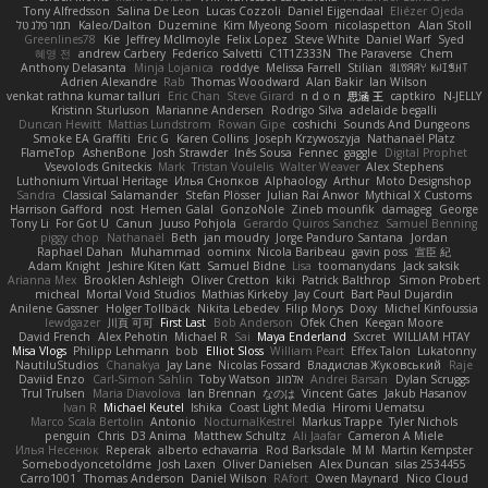
Tony Alfredsson
Salina De Leon
Lucas Cozzoli
Daniel Eijgendaal
Eliézer Ojeda
תמר פלג טל
Kaleo/Dalton
Duzemine
Kim Myeong Soom
nicolaspetton
Alan Stoll
Greenlines78
Kie
Jeffrey McIlmoyle
Felix Lopez
Steve White
Daniel Warf
Syed
혜영 전
andrew Carbery
Federico Salvetti
C1T1Z333N
The Paraverse
Chem
Anthony Delasanta
Minja Lojanica
roddye
Melissa Farrell
Stilian
ꌃ꒒ꀎꋪꋪꌩ ꀘꈤꀤꁅꃅ꓄
Adrien Alexandre
Rab
Thomas Woodward
Alan Bakir
Ian Wilson
venkat rathna kumar talluri
Eric Chan
Steve Girard
n d o n
思涵 王
captkiro
N-JELLY
Kristinn Sturluson
Marianne Andersen
Rodrigo Silva
adelaide begalli
Duncan Hewitt
Mattias Lundstrom
Rowan Gipe
coshichi
Sounds And Dungeons
Smoke EA Graffiti
Eric G
Karen Collins
Joseph Krzywoszyja
Nathanaël Platz
FlameTop
AshenBone
Josh Strawder
Inês Sousa
Fennec
gaggle
Digital Prophet
Vsevolods Gniteckis
Mark
Tristan Voulelis
Walter Weaver
Alex Stephens
Luthonium Virtual Heritage
Илья Снопков
Alphaology
Arthur
Moto Designshop
Sandra
Classical Salamander
Stefan Plösser
Julian Rai Anwor
Mythical X Customs
Harrison Gafford
nost
Hemen Galal
GonzoNole
Zineb mounfik
damageg
George
Tony Li
For Got U
Canun
Juuso Pohjola
Gerardo Quiros Sanchez
Samuel Benning
piggy chop
Nathanaël
Beth
jan moudry
Jorge Panduro Santana
Jordan
Raphael Dahan
Muhammad
oominx
Nicola Baribeau
gavin poss
宣臣 紀
Adam Knight
Jeshire Kiten Katt
Samuel Bidne
Lisa
toomanydans
Jack saksik
Arianna Mex
Brooklen Ashleigh
Oliver Cretton
kiki
Patrick Balthrop
Simon Probert
micheal
Mortal Void Studios
Mathias Kirkeby
Jay Court
Bart Paul Dujardin
Anilene Gassner
Holger Tollbäck
Nikita Lebedev
Filip Morys
Doxy
Michel Kinfoussia
lewdgazer
川頁 可可
First Last
Bob Anderson
Ofek Chen
Keegan Moore
David French
Alex Pehotin
Michael R
Sai
Maya Enderland
Sxcret
WILLIAM HTAY
Misa Vlogs
Philipp Lehmann
bob
Elliot Sloss
William Peart
Effex Talon
Lukatonny
NautiluStudios
Chanakya
Jay Lane
Nicolas Fossard
Владислав Жуковський
Raje
Daviid Enzo
Carl-Simon Sahlin
Toby Watson
אלמוג
Andrei Barsan
Dylan Scruggs
Trul Trulsen
Maria Diavolova
Ian Brennan
なのは
Vincent Gates
Jakub Hasanov
Ivan R
Michael Keutel
Ishika
Coast Light Media
Hiromi Uematsu
Marco Scala Bertolin
Antonio
NocturnalKestrel
Markus Trappe
Tyler Nichols
penguin
Chris
D3 Anima
Matthew Schultz
Ali Jaafar
Cameron A Miele
Илья Несенюк
Reperak
alberto echavarria
Rod Barksdale
M M
Martin Kempster
Somebodyoncetoldme
Josh Laxen
Oliver Danielsen
Alex Duncan
silas 2534455
Carro1001
Thomas Anderson
Daniel Wilson
RAfort
Owen Maynard
Nico Cloud