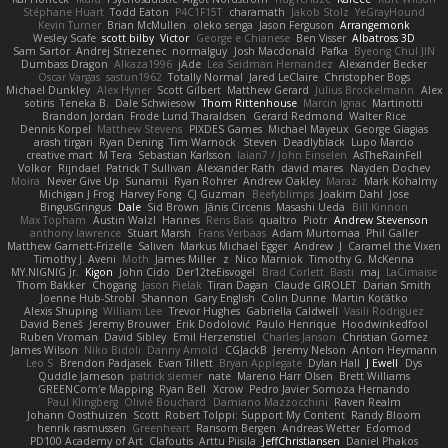
Stéphane Huart
Todd Eaton
P4C1F15T
charamath
Jakob Stolz
YeGrayHound
Kevin Turner
Brian McMullen
oleko senga
Jason Ferguson
Arrangemonk
Wesley Scafe
scott bilby
Victor
George e Chianese
Ben Visser
Albatross 3D
Sam Sartor
Andrej Striezenec
normalguy
Josh Macdonald
Pafka
Byeong Chul JIN
Dumbass Dragon
Alkaza1996
jAde
Lea Seidman Hernandez
Alexander Becker
Oscar Vargas
sastun1962
Totally Normal
Jared LeClaire
Christopher Bogs
Michael Dunkley
Alex Hyner
Scott Gilbert
Matthew Gerard
Julius Brockelmann
Alex
sotiris
Teneka B.
Dale Schwiesow
Thom Rittenhouse
Marcin Ignac
Martinotti
Brandon Jordan
Frode Lund Tharaldsen
Gerard Redmond
Walter Rice
Dennis Korpel
Matthew Stevens
PIXDES Games
Michael Mayeux
George Giagias
arash tirgari
Ryan Dening
Tim Warnock
Steven
Deadlyblack
Lupo Marcio
creative mart
M Tera
Sebastian Karlsson
Iaian7 / John Einselen
AsTheRainFell
Volkor
Rijndael
Patrick T Sullivan
Alexander Rath
david mares
Nayden Dochev
Moira
Never Give Up
Sunamii
Ryan Rohrer
Andrew Oakley
Maraz
Mark Kohalmy
Michigan J Frog
Harvey Fong
CJ Guzman
Beefyblimps
Joakim Dahl
Jose
BingusGringus
Dale
Sid Brown
Jānis Circenis
Masashi Ueda
Bill Kinnon
Max Topham
Austin Walzl
Hannes
Rens Bais
qualtro
Piotr
Andrew Stevenson
anthony lawrence
Stuart Marsh
Frans Verbaas
Adam Murtomaa
Phil Galler
Matthew Garnett-Frizelle
Saliven
Markus Michael Egger
Andrew
J
Caramel the Vixen
Timothy J. Aveni
Moth
James Miller
z
Nico Marniok
Timothy G. McKenna
MY.NIGNIG Jr.
Kigon
John Cido
Der12teEisvogel
Brad Corlett
Basti
maj
LaCimaise
Thom Bakker
Chogang
Jason Pielak
Tiran Dagan
Claude GIROLET
Darian Smith
Joenne Hub-Strobl
Shannon
Gary English
Colin Dunne
Martin Koťátko
Alexis Shuping
William Lee
Trevor Hughes
Gabriella Caldwell
Vasili Rodriguez
David Beneš
Jeremy Brouwer
Erik Dodolović
Paulo Henrique
Hoodwinkedfool
Ruben Vroman
David Sibley
Emil Herzenstiel
Charles Janson
Christian Gomez
James Wilson
Niko Bidoli
Danny Arnold
CGJackB
Jeremy Nelson
Anton Heymann
Leo S
Brendon Padjasek
Evan Tillett
Bryan Applegate
Dylan Hall
J Ewell
Dys
Quddle Jameson
patrick siemer
nate
Mareno Harr Olsen
Brett Williams
GREENCom'e Mapping
Ryan Bell
Xcrow
Pedro Javier Somoza Hernando
Paul Klingberg
Olivié Bouchard
Damiano Mazzocchini
Raven Realm
Johann Oosthuizen
Scott
Robert Tolppi: Support My Content
Randy Bloom
henrik rasmussen
Greenheart
Ransom Bergen
Andreas Wetter
Edomod
PD100 Academy of Art
Clafoutis
Arttu Piisila
JeffChristiansen
Daniel Phakos