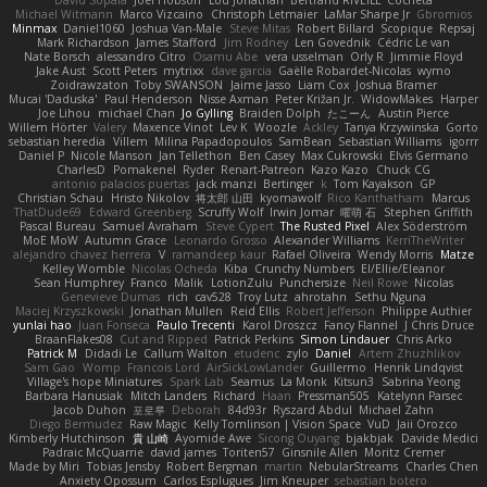
David Sopala
Joel Hobson
Lou Jonathan
Bertrand RIVEILL
Cocheta
Michael Witmann
Marco Vizcaino
Christoph Letmaier
LaMar Sharpe Jr
Gbromios
Minmax
Daniel1060
Joshua Van-Male
Steve Mitas
Robert Billard
Scopique
Repsaj
Mark Richardson
James Stafford
Jim Rodney
Len Govednik
Cédric Le van
Nate Borsch
alessandro Citro
Osamu Abe
vera usselman
Orly R
Jimmie Floyd
Jake Aust
Scott Peters
mytrixx
dave garcia
Gaëlle Robardet-Nicolas
wymo
Zoidrawzaton
Toby SWANSON
Jaime Jasso
Liam Cox
Joshua Bramer
Mucai 'Daduska'
Paul Henderson
Nisse Axman
Peter Križan Jr.
WidowMakes
Harper
Joe Lihou
michael Chan
Jo Gylling
Braiden Dolph
たこーん
Austin Pierce
Willem Hörter
Valery
Maxence Vinot
Lev K
Woozle
Ackley
Tanya Krzywinska
Gorto
sebastian heredia
Villem
Milina Papadopoulos
SamBean
Sebastian Williams
igorrr
Daniel P
Nicole Manson
Jan Tellethon
Ben Casey
Max Cukrowski
Elvis Germano
CharlesD
Pomakenel
Ryder
Renart-Patreon
Kazo Kazo
Chuck CG
antonio palacios puertas
jack manzi
Bertinger
k
Tom Kayakson
GP
Christian Schau
Hristo Nikolov
将太郎 山田
kyomawolf
Rico Kanthatham
Marcus
ThatDude69
Edward Greenberg
Scruffy Wolf
Irwin Jomar
曜萌 石
Stephen Griffith
Pascal Bureau
Samuel Avraham
Steve Cypert
The Rusted Pixel
Alex Söderström
MoE MoW
Autumn Grace
Leonardo Grosso
Alexander Williams
KerriTheWriter
alejandro chavez herrera
V
ramandeep kaur
Rafael Oliveira
Wendy Morris
Matze
Kelley Womble
Nicolas Ocheda
Kiba
Crunchy Numbers
El/Ellie/Eleanor
Sean Humphrey
Franco
Malik
LotionZulu
Punchersize
Neil Rowe
Nicolas
Genevieve Dumas
rich
cav528
Troy Lutz
ahrotahn
Sethu Nguna
Maciej Krzyszkowski
Jonathan Mullen
Reid Ellis
Robert Jefferson
Philippe Authier
yunlai hao
Juan Fonseca
Paulo Trecenti
Karol Droszcz
Fancy Flannel
J Chris Druce
BraanFlakes08
Cut and Ripped
Patrick Perkins
Simon Lindauer
Chris Arko
Patrick M
Didadi Le
Callum Walton
etudenc
zylo
Daniel
Artem Zhuzhlikov
Sam Gao
Womp
Francois Lord
AirSickLowLander
Guillermo
Henrik Lindqvist
Village's hope Miniatures
Spark Lab
Seamus
La Monk
Kitsun3
Sabrina Yeong
Barbara Hanusiak
Mitch Landers
Richard
Haan
Pressman505
Katelynn Parsec
Jacob Duhon
포로루
Deborah
84d93r
Ryszard Abdul
Michael Zahn
Diego Bermudez
Raw Magic
Kelly Tomlinson | Vision Space
VuD
Jaii Orozco
Kimberly Hutchinson
貴 山崎
Ayomide Awe
Sicong Ouyang
bjakbjak
Davide Medici
Padraic McQuarrie
david james
Toriten57
Ginsnile Allen
Moritz Cremer
Made by Miri
Tobias Jensby
Robert Bergman
martin
NebularStreams
Charles Chen
Anxiety Opossum
Carlos Esplugues
Jim Kneuper
sebastian botero