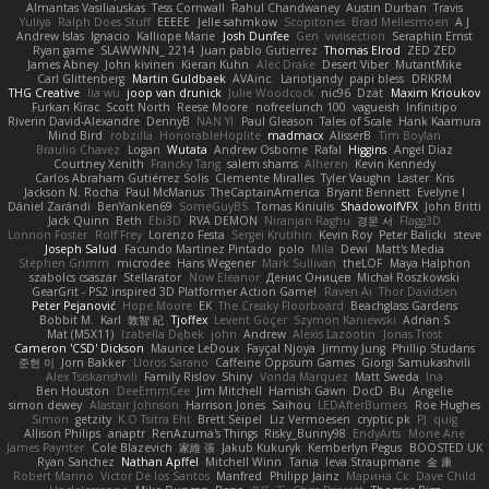
Almantas Vasiliauskas
Tess Cornwall
Rahul Chandwaney
Austin Durban
Travis
Yuliya
Ralph Does Stuff
EEEEE
Jelle sahmkow
Scopitones
Brad Mellesmoen
A J
Andrew Islas
Ignacio
Kalliope Marie
Josh Dunfee
Gen
viviisection
Seraphin Ernst
Ryan game
SLAWWNN_ 2214
Juan pablo Gutierrez
Thomas Elrod
ZED ZED
James Abney
John kivinen
Kieran Kuhn
Alec Drake
Desert Viber
MutantMike
Carl Glittenberg
Martin Guldbaek
AVAinc.
Lariotjandy
papi bless
DRKRM
THG Creative
lia wu
joop van drunick
Julie Woodcock
nic96
Dzät
Maxim Krioukov
Furkan Kirac
Scott North
Reese Moore
nofreelunch 100
vagueish
Infinitipo
Riverin David-Alexandre
DennyB
NAN YI
Paul Gleason
Tales of Scale
Hank Kaamura
Mind Bird
robzilla
HonorableHoplite
madmacx
AlisserB
Tim Boylan
Braulio Chavez
Logan
Wutata
Andrew Osborne
Rafal
Higgins
Angel Diaz
Courtney Xenith
Francky Tang
salem shams
Alheren
Kevin Kennedy
Carlos Abraham Gutiérrez Solis
Clemente Miralles
Tyler Vaughn
Laster
Kris
Jackson N. Rocha
Paul McManus
TheCaptainAmerica
Bryant Bennett
Evelyne I
Dániel Zarándi
BenYanken69
SomeGuyBS
Tomas Kiniulis
ShadowolfVFX
John Britti
Jack Quinn
Beth
Ebi3D
RVA DEMON
Niranjan Raghu
경문 서
Flagg3D
Lonnon Foster
Rolf Frey
Lorenzo Festa
Sergei Krutihin
Kevin Roy
Peter Balicki
steve
Joseph Salud
Facundo Martinez Pintado
polo
Mila
Dewi
Matt's Media
Stephen Grimm
microdee
Hans Wegener
Mark Sullivan
theLOF
Maya Halphon
szabolcs csaszar
Stellarator
Now Eleanor
Денис Оницев
Michał Roszkowski
GearGrit - PS2 inspired 3D Platformer Action Game!
Raven Ai
Thor Davidsen
Peter Pejanović
Hope Moore
EK
The Creaky Floorboard
Beachglass Gardens
Bobbit M.
Karl
敦智 紀
Tjoffex
Levent Göçer
Szymon Kaniewski
Adrian S
Mat (M5X11)
Izabella Dębek
john
Andrew
Alexis Lazootin
Jonas Trost
Cameron 'CSD' Dickson
Maurice LeDoux
Fayçal Njoya
Jimmy Jung
Phillip Studans
준현 이
Jorn Bakker
Lloros Sarano
Caffeine Oppsum Games
Giorgi Samukashvili
Alex Tsiskarishvili
Family Rislov
Shiny
Vonda Marquez
Matt Sweda
Ina
Ben Houston
DeeEmmCee
Jim Mitchell
Hamish Gawn
DocD
Bu
Angelie
simon dewey
Alastair Johnson
Harrison Jones
Saihou
LEDAfterBurners
Roe Hughes
Simon
getzity
K.O Tsitra Eht
Brett Seipel
Liz Vermoesen
cryptic pk
PJ
quig
Allison Philips
anaptr
RenAzuma's Things
Risky_Bunny98
EndyArts
Mone Ane
James Paynter
Cole Blazevich
家維 張
Jakub Kukuryk
Kemberlyn Pegus
BOOSTED UK
Ryan Sanchez
Nathan Apffel
Mitchell Winn
Tania
Ieva Straupmane
金 康
Robert Marino
Victor De los Santos
Manfred
Philipp Jainz
Марина Ск
Dave Child