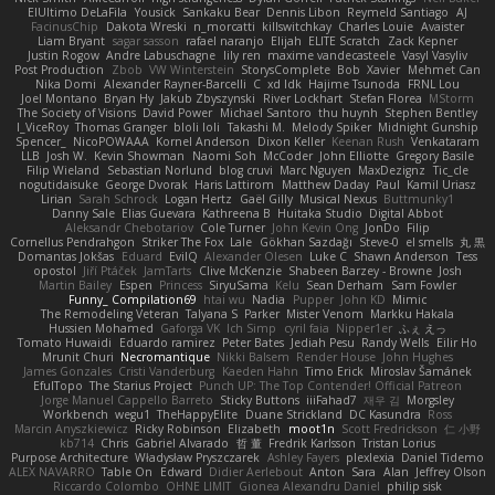
ElUltimo DeLaFila
Yousick
Sankaku Bear
Dennis Libon
Reymeld Santiago
AJ
FacinusChip
Dakota Wreski
n_morcatti
killswitchkay
Charles Louie
Avaister
Liam Bryant
sagar sasson
rafael naranjo
Elijah
ELITE Scratch
Zack Kepner
Justin Rogow
Andre Labuschagne
lily ren
maxime vandecasteele
Vasyl Vasyliv
Post Production
Zbob
VW Winterstein
StorysComplete
Bob
Xavier
Mehmet Can
Nika Domi
Alexander Rayner-Barcelli
C
xd Idk
Hajime Tsunoda
FRNL Lou
Joel Montano
Bryan Hy
Jakub Zbyszynski
River Lockhart
Stefan Florea
MStorm
The Society of Visions
David Power
Michael Santoro
thu huynh
Stephen Bentley
I_ViceRoy
Thomas Granger
bloli loli
Takashi M.
Melody Spiker
Midnight Gunship
Spencer_
NicoPOWAAA
Kornel Anderson
Dixon Keller
Keenan Rush
Venkataram
LLB
Josh W.
Kevin Showman
Naomi Soh
McCoder
John Elliotte
Gregory Basile
Filip Wieland
Sebastian Norlund
blog cruvi
Marc Nguyen
MaxDezignz
Tic_cle
nogutidaisuke
George Dvorak
Haris Lattirom
Matthew Daday
Paul
Kamil Uriasz
Lirian
Sarah Schrock
Logan Hertz
Gaël Gilly
Musical Nexus
Buttmunky1
Danny Sale
Elias Guevara
Kathreena B
Huitaka Studio
Digital Abbot
Aleksandr Chebotariov
Cole Turner
John Kevin Ong
JonDo
Filip
Cornellus Pendrahgon
Striker The Fox
Lale
Gökhan Sazdağı
Steve-0
el smells
丸 黒
Domantas Jokšas
Eduard
EvilQ
Alexander Olesen
Luke C
Shawn Anderson
Tess
opostol
Jiří Ptáček
JamTarts
Clive McKenzie
Shabeen Barzey - Browne
Josh
Martin Bailey
Espen
Princess
SiryuSama
Kelu
Sean Derham
Sam Fowler
Funny_ Compilation69
htai wu
Nadia
Pupper
John KD
Mimic
The Remodeling Veteran
Talyana S
Parker
Mister Venom
Markku Hakala
Hussien Mohamed
Gaforga VK
Ich Simp
cyril faia
Nipper1er
ふぇ えっ
Tomato Huwaidi
Eduardo ramirez
Peter Bates
Jediah Pesu
Randy Wells
Eilir Ho
Mrunit Churi
Necromantique
Nikki Balsem
Render House
John Hughes
James Gonzales
Cristi Vanderburg
Kaeden Hahn
Timo Erick
Miroslav Šamánek
EfulTopo
The Starius Project
Punch UP: The Top Contender! Official Patreon
Jorge Manuel Cappello Barreto
Sticky Buttons
iiiFahad7
재우 김
Morgsley
Workbench
wegu1
TheHappyElite
Duane Strickland
DC Kasundra
Ross
Marcin Anyszkiewicz
Ricky Robinson
Elizabeth
moot1n
Scott Fredrickson
仁 小野
kb714
Chris
Gabriel Alvarado
哲 董
Fredrik Karlsson
Tristan Lorius
Purpose Architecture
Władysław Pryszczarek
Ashley Fayers
plexlexia
Daniel Tidemo
ALEX NAVARRO
Table On
Edward
Didier Aerlebout
Anton
Sara
Alan
Jeffrey Olson
Riccardo Colombo
OHNE LIMIT
Gionea Alexandru Daniel
philip sisk