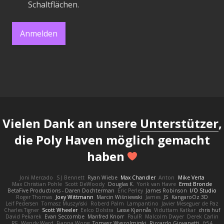
Schaltflächen.
Anmelden
Vielen Dank an unsere
Unterstützer
,
die Poly Haven möglich gemacht
haben
Joni Mercado
S J Bennett
Ryan Wiebe
Max Chandler
Anton
Mike Verta
Max Christian Pohle
Scott DeWoody
Douglas K.
Yorik van Havre
Ernst Bronde
BetaFive Productions - Daren Dochterman
Eric Perley
James Robinson
I/O Studio
Roger Thomas
Joey Wittmann
Marcin Wiśniewski
James
JS
KangaroOz 3D
Leif Pedersen
Tomasz Muszyński
Roberd Palm
Lampantino
Javier Meseguer de Paz
Charles Tigner
Scott Wheeler
Eelco Dolstra
Lasse Kjønnås
Viduttam Katkar
chris huf
David Pekarek
Evan Seccombe
Manfred Knorr
PaulR
Malcolm Dwyer
Derek Carlin
RF
Wendy Ward
Fianna Wong
Tomasz Wyszolmirski
Riccardo Giovanetti
fr54