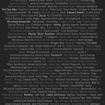
UncleJesseppe
Mike Duncan
Rene
名氏 无
Chris Priscott
Thomas Rigg
Derrick Graham
yankee (derogatory)
Overshafter
Madeleine Andersson
Nahuel Adreani
Dennis Smolek
Mythina
Noward Beast
Valerian Vardania
The Taxi Man
Robert Contreras
Azerta
HoboGod
Steve Pedler
Austyn K
PixelScribe
Double Downshift
Mr. Happy
Andrey Lebrov
sbuk
Edward Swartz
Jonah Edick
Wahrgrave
Dom Guerrera
Jazza
N_COUNTER
Artem Beitsch
Iryna Osadcha
Diran Bebekian
Caleb Slagle
Baptiste Belmudes
GrizzlyBeard
CJ
Troy
Chrisie
Morrissey Alexander
Harpbeats
charliehsy
Gregory Cook
Lulu
ExplorePolo
Danny Taurus
kay
Christian Forsgren
Venky
qwerty qwerty
Damon Hardy
Trevor McGee
Alan Pimm
Aku
Danilo Pipi
3DQuake
PooMagoo
Cristian
montrose edmonds
Harry
Frank Lundin
Cory Kutschker
Harnick Atur
Marcos Antonio
Randy "Blue" Bowden
david curiel
Rune
Nicky Brownell
Sibusiso Mauze
wpbirney420
T. Stargazer
Punit Chaturvedi
Andrew Barrie
Minehow
Mon1k4
Mitchell Kirkwood
Mike Bonafede
Keith Bridges
Kamila Novakova Tereza Nemcova
Wogan May
NefaroX
Stanley Chen榕樹
Unearthly Interactive
Jay
Joseph McKinnon
지후 이
Rafael Jimenez
Colin Langley
Juan M Ortiz
yusuf kodat
Taliesin River
GrimeOnADime
Cabot3D
Paola Avanzo
Sarah
Philipp Krombusch
Anthony Rosbottom
Danik Z
Herminia Alexandra Franco Parra
Hunter R
Vito Petrović
Saint Deluca
Sentient chicken noodle soup
Robbe Callewaert
Michael
Shalekendar
Alexander Levenson
James
Ma. Cristina Risoli
Yota chiba
Dean Simonds
Mark Sanderson
Alexandre Lhote
hazel bat
Abhijit Prasanth
Ben Hoffman
Matthew Edgmon
Tara Exotic
Juha Lindfors
Haydon Costall
Gonzako
Tim Winkelmann
Joel Green
Cody Chow
Miguel Mendez
Mario Epsley
dvdcusick
Philippe Bartholi
Carlos Cardenas Negro
Squak Box
Chlo Christine
Gray
Someone Anyone
sonal
Peter Page
Saturnis#6115
Heriberto Reinoso Gallegos
Elena T
Strogg
DaskalosBCE
ManiacMayo
Michael Hirschfelder
Joshua Palfrey
A
Maximino Huertas Vila
Shansen
Pureon
Rinalds Miļicins
Monica Pirvu
家俊 吴
Jahluu
Paul Marshall
Tabia Lourenco
Redlion
HeyoNSFW
Darry
Wojciech Świątkiewicz
Jack Lynch
Peter Siemens
Ben Berntsen
Nananekoko
Ian
Davide Bortoletti
Coral
Heather Walker
Jonathan Shelley
Martín Franchi
Bianca Goldbach
Beefree
治英 矢島
Caleb Simmons
Nathan
baitham i
Maet
Jean
Fenice Ardente
Fabian Norrby
Fatimah Aziz
Andrew
Johanna Fate
Mike Weber
HARRISON PARKER
Ned Fullsom
Ergo Venatus
D
Marco De mitri
Iulian-Eduard Varvara
Jack Plummer
Temple Simpson
Jonathan Diaz
Jadriaan