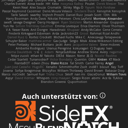
Jon Mayo
مالك البلوشي
Qiaoyue Wang
Salem Alajmi
Fabian Brehm
Lemesle Maxence
Charles Everett
Alexa trade
HH
Keke
покупка байер
Poulet
Derek Messier
Trivi
Kevin Neal
Alex Souza
Cromatik
Slinky
Migu D
Yyyum
Nick Forshaw
Pascal Raymond Cazemier
Denis Moura Velasco
Sinclaire Black
Xenophik Xenophik
Tarik Sakalli
swarfey
Vojtech Proschl
Daniel Ruiz
Josiah Scott
13th
Mik
Harry Boorman
Andy Davis
Nikolai Petersen
Chris Layfield
Morrissey Alexander
swxift
savage Designer
Darcy Hodgson
Ryan Stelzleni
Martin Alexander
Giupponi
Yun Ha
Simon Tremblay Gauthier
Emma Levesque
Erica Dlamini
Oliver Thomsen
V A
Yasser Raies
Anil Dongre
Haradinxiii
Khupaar
Andy McCabe
Gene Cerrato
Frederik Kirkegaard Esbensen
Arda
Jackrobin23
Groot
Rahmat Rizal Andhi
Daniel Ruiz G
Kortez Crockett
Michael Fuchs
Mike C.
Александр Татаринов
Schuyler Baker
matthew armer
Gav Judge
Sergio
Misik
Alexa Wilkerson Editing
Peter Pietlasky
Michael Buttaro
Jackt
Aero
Jacqueline Valero
Steve mcbees
Amberlie Rodriguez
Uranus Peregrine
kokuragari
CJ Duguay
Ivan
Assima Dauletbek
ツキ ミ
Adam
NinjaSubRosa
Andrew Stone
Avery
rwgames
felipe zucoli
ethan M
Yakoto
DB3d
Mason
Nene
高 日
Nicolo' Paolino
Cedar Scarlett
Tunanodra-P
Victor Bondatiy
Quentin
GWH
Kirsten
KT Mack
FrantaBOT
edwin Zhou
Blake Rizzo
Tal Smith
Carter Farrey
Angel
Juan José Castaño
HugoRC
Xenalto
Schmitthoffer Zsolt
indi81
biscuit
Kay
Toff
Jovana
Sofiya Ibragimova
BlizzyFox
William Thirlaway
David Brown
Babacar Diop
Marco
noCrxdit
Samuel Furr
Trisha Chua
Skkiff
nan mi
GlazeDonut
William Travis
Aspyr
David Vidmar
Whispers
rony maayan
Sergio Rizen
abimi
Ace 6s
TLAlice
Brandon Gowera
Qupomotion
Auch unterstützt von: