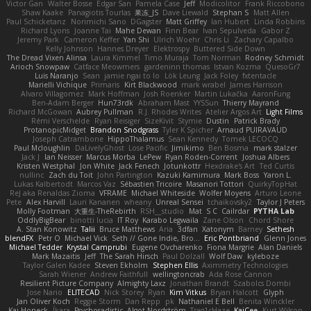
Victor Gan
Walter Bosse
Edgar San
Pamela Case
Jeff
Modicolitor
Frank Riccobono
Shaw Kaake
Panagiotis Tourlas
果冻_JS
Dave Liewald
Stephan S
Matt Allen
Paul Schicketanz
Norimichi Sano
DGagster
Matt Griffey
Ian Hubert
Linda Robbins
Richard Lyons
Joanne Tai
Mahe Dewan
Finn Bear
Ivan Sepulveda
Gabor Z
Jeremy Park
Cameron Keffer
Yan Shi
Ulrich Woehr
Chris Li
Zachary Capalbo
Kelly Johnson
Hannes Dreyer
Elektrospy
Buttered Side Down
The Dread Vixen Alinsa
Laura Kimmel
Timo Muraja
Tom Norman
Rodney Schmidt
Arioch Snowpaw
Catface Meowmers
gardeninn thomas
Istvan Kozma
QuesoGr7
Luis Naranjo
Sean
jamie ngai to lo
Lök Leung
Jack Foley
fxtentacle
Marielli Vichique
Primaris
Kirt Blackwood
mark wrabel
James Harrison
Alvaro Villagomez
Mark Hoffman
Josh Roenker
Martin Lukačka
AaronFung
Ben-Adam Berger
Hun73rdk
Abraham Mast
YYSSun
Thierry Mayrand
Richard McGowan
Aubrey Pullman
R.J. Rhodes Writes
Atelier Argos Art
Light Films
Rémi Verschelde
Ryan Reisiger
SizeKivit
Stymie
Dustin
Patrick Brady
ProtanopicMidget
Brandon Snodgrass
Tyler K Spicher
Arnaud PUIRAVAUD
Joseph Catrambone
HippoThalamus
Sean Kennedy
Tomek LECOCQ
Paul Mcloughlin
DaLivelyGhost
Lose Pacific
Jimikimo
Ben Bosma
mark stalzer
Jack J
Ian Neisser
Marcus Morba
LePew
Ryan Roden-Corrent
Joshua Albers
Kristen Westphal
Jon White
Jack Fenech
Jotunkottr
Hexdrake's Art
Ted Curtis
nullinc
Zach du Toit
John Partington
Kazuki Kamimura
Mark Boss
Yaron L.
Lukas Kalbertodt
Marcos Vaz
Sébastien Tricoire
Masanori Tottori
QuirkyTopHat
ReJ aka Renaldas Zioma
VFRAME
Michael Whiteside
Wolfer Moyens
Arturo Leone
Pete
Alex Harvill
Lauri Kananen
wheany
Unreal Sensei
tchaikovsky2
Taylor J Peters
Molly Footman
大重生-TheRebirth
RSH__studio
Mat
S C
Cailrdar
PYTHA Lab
OddlyBigBear
binotti lucia
IT Roy
Karabo Legwaila
Zane Olson
Chord Shore
A. Stan Konowitz
Talii
Bruce Matthews
Aria
3dfan
Xatonym
Barney
Sethesh
blendFX
Petr O
Michael Vick
Seth // Gone Indie, Bro...
Eric Pontbriand
Glenn Jones
Michael Tedder
Krystal Camprubi
Eugene Ovcharenko
Fiona Margrie
Alan Daniels
Mark Mazaitis
Jeff
The Sarah Hirsch
Paul Dolzall
Wolf Daw
kyleboze
Taylor Galen Kadee
Steven Ekholm
Stephen Ellis
Aximmetry Technologies
Sarah Wiener
Andrew Faithfull
wellingtoncrab
Ada Rose Cannon
Resilient Picture Company
Almighty Laxz
Jonathan Brandt
Szabolcs Dombi
Jose Nario
ELITECAD
Nick Storey
Ryan
Kim Vitkus
Bryan Halcott
Glyph
Jan Oliver Koch
Reggie Storm
Dan Repp
pk
Nathaniel E Bell
Benita Winckler
Kai Honeck
Íkara
Psychosadistic
Algot Nordström
Trag1cHaze
KaiCee
Kurt Wilson