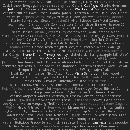
SETH WEBER
Sebastian Witt
Tom Pike
Kenleung Leung
Enrique Gonzalez
Zack Bishop
Rouge guy
brandon dudley
Joel Gordils
GadFlight
Charles Herrmann
Justin
LvH
K Anon
Richie
Karim Mohamed
Weichnudel
Marcus Grennborg
christian cuttino
DaveHuman
juanito
Johan L
Theresa A. Carroll
Iain Black
Einarr
Volatility
Stephen Smith
joshy west xoxo
Łukasz Pawłowski
Anthony Dilmore
Daniel Schmid Leal
Steele
Nitrosimi96
ANonEMoose
Gun Metal Games
macoll macoll
Brandon Joffe
Cory robertson
Ember
Sage Himeros
Sweeper3D
Bruno Yudi
Daddios Studios
Aleksey Pollack
Lotus
Fabrizio Guidotti
Esbern Hansen
ran nie
Justper's Furry Avatar World
Kevin LomondDesign
Victor Ghyssens
749R
CGautos
Kevin Anderson
dusan tomas
Jegregg
Travis Lemieux
Philipp T
David Pulcifer
Thomas Elliott
John Gutwin
Sara Tarr
Shay
CT
Jermaine Bouyea
Liam Smyth
Jim Bob
Michael Loh
doctor25th
Larry Jenkins
sv
Andrew Lamb
Hamad
rendered_pixel
der_mihi
Worked Wood
Alan Figg
Matias Dubos
BigWhiteLion
Karolina En
David Curiel
alec1025
BeepCodeMusic
Ben Granger
Bruno Simon (Three.js Journey)
Michelle Ma
Ben
glassapple 325
Woof
Maxime Detournière
Rayscaper
Chris Dickson
idkdude
성익 김
Piotr
JSR Production house
Dustin Pettegrew
Alessandro Mennonna
Onalist
Devin Martin
Mehmet Oguz Derin
Quinn Kowitt
Lee Stranahan
Robert Whitehead
kocat
Grawlix
Hampus Linden
Alex Vega
orestis picard
S Waugh
Arjen Plakke
Noah Kollmannsberger
Niko
Austin Root
Misha Samorodin
Zach wood
Tabatha Lyn
Andrew Sprague
Karsten Eckelt
Tony
VolkEnVaderland
Raizzer47
Pablo Portal
Viktoriya
MisterBKWolf
שי יעקוב
DerHitsch
We Don't Know What A Car Is
James Patel
Joeri Woudstra
Rochelle Bricker
Bojan Rončević
Justin Green
Sof
Hope Hackett
Sven Kröger
Dejvo
JRichardGaming
fatalmuffin
Sharp
movies byevan
Ayleen
Adam Hutchinson
Neet
EchoTheComposer
Andreas Stockmayer
Ernesto Gomez
Joep Meindertsma
Todd KS
景琦 张景琦
trowelandspade
Phase
Colin Lohaus
atoves
Dan Goddard
Loo Cypher
Adrian Haugseng
TheSmallGacha
trvr
Jacob Hooper
Gaetano Gargano
민희 이
Flavio
Artmachiner
Remy Ponso
Magnús Antonsson
Ben Milius
Griffin
rayhaan.3d
Skyro
Rain
Violetta Radkevich
Chris
Philip Spiessberger
Bryce Powell
BladedBadge
Rafael Perez-Torro
Nemnomi
おるす
Photini By Design
Jason Buier
AblazZe
Rom1
Serin Jameson
Aden Bise
nobuyuki takahashi
ruffles
Nathan Stoltzfoos
Freddy Sghetti
Nick Jainschigg
Siyouardi
passivestar
sirdeadduke
Michael Sasse
Jackson Quinn Gray
Steve Teeps
Romanov_art Romanov_art