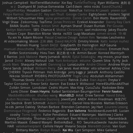
Joshua Campbell
NotTerrellBatchelor
Xie Ray
TurtleTheThing
Ryan Williams
政則 谷
w z
Dushyant M
Joshua Esmeralda
Carl-Edwin
retro rocks
EasedChunk2
RayePixlrKay
Houston Gaston
Danizoar
NekoTux
Fattma Al Lawati
yewen sun
Felipe Ramos
Slamuel EC
Key van Thull
George Clarke
EightySeven
Frederic Sigrist
Wilbert Schuurman Hess
yuna yamamoto
Derek Carlin
Ben Watts
RavenXXXX
Virgil Shaw
Zeikomiray
TeaTime
Jonas Printzen
Ezekiel Alexander
Danny Ray Clark
BAMA Studio
Toms
Anton Smit
Ayman Sharaf
Dusan Runtak
Per Gouras
Kaitlyn Matchem
SBS
Chance K
Mistral Chronicles
cael mckinney
Jakey Floofle
Allison Cope
Brandon Morse
Vanta
ns103
Luigi Macaluso
simen stroek
19:48
Yu xin Ye
Adam Moore
Pascal Creative Design
Kelvin Yim
Yaroslav Leschenko
AI videomaking
Moon
正和 綱嶋
David KALFON
Dmitry Vinnik
Katti
keilyn nuñez
Wenxin Huang
Sarah BADJI
GrayDarth
Eli Herrington
ALP Gauna
manuel chiocchetta
ThatRamenDude
CluelessArt
Cергей Лозенко
Emmett Peck
Stefan Scotzniovsky
Hieu Tran
新之助 佐々木
Armin Bauer
Konrad Wantrych
E Barrios
Jack Malone
Harry Jumaidi
에이지
Eylül Solakoğlu
my moon, your stars
Jarod
Dinki
Alexey Vaitvud
Udi
Yurii Antonyuk
estuine
Queen Sitra
Fy Hy
Jack
Jacob Mars
Shaquita Puckett
Danning Lu
LunaLoutre
Andre Olivier
Andrew Rhyne
Dane Sands
Jdnbyd
William Parry
Zak Jarvis
Axel Allstar
vito schaniel
Ashley Cline
CHERRII
Tryvon Pittman
Heli Aldridge
jerry biggs jr
JakkeN
Anthony Castillo
Nikolai Strelioff
RYDBRG PHOTOGRAPHY
Yogev Levy
Abdullah Alshammari
Thomas Steele
Alicia Zimmermann
Patrick Zulke
Fran Aspen
Freyka V
Taylor Gonzalez
Trevor Seitz
Aaron
Eva Eoska V
Williscool
Here4StuffAndAllThat
Zoltán Simon
Londolan
Cedric Wurm
Max King
CucuZulu
Radosław Bela
Loris Olivier
Erwin Heyms
Rafael Santisteban Baumgartner
Fenrir Fawkes
MaddieMooMoon
shuhao wang
WorldBLD
Artet
Drew Tanner
Navid Eshaq
Aubin Nicoleau
Blandine Ducrocq
JewelEyed
ANDY
Anton Friedman
時里ZYC
Joe Stadnik
Brett Schmidt
Adam Derenne
Daniel Vera Morales
Mattias Eriksson
le-cds
Jamie Oakley
Shihan Barbee
Brenden Cameron
Jay Hart
Lourens Lessing
Dominique Fitzgerald
Federico Bagarolo
Eon Valterra
NeckbeardLover445
Lucian
cooshy
Toms Seglins
Fuller Pendleton
Eduard Marsinyac
Matthew J Clarke
Danny Dimbleby
Thomas Lloyd
clenhart
Ben Wilson
minkis kim
Manenblack
Martten Maasik
Edward Maxym
BetterAsBad _
RO
SwunkusSwede
hauke lienau
HAR
valsekamerplant
Cemile Høyer
Viviane Souza
Meredith Jones
Van Gun
Brittany Martin
Robyn Roach
Kai Wu
Carr Simpson
Mike Galland