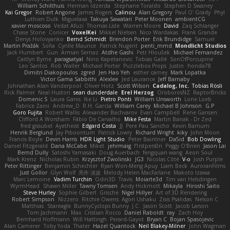
William Schilthuis
Herman Idzerda
Stephane Toraldo
Stephen D Swaney
Kai Gregor
Robert Angone
James Rogers
Calinou
Alan Gregory
Paul O' Grady
Phyl
Luthien Dulk
Miguelaxa
Takuya Sawatari
Peter Moonen
ambientCG
xavier moscoso
Vedat Afuzi
Thomas Lisle
Warren Moore
David
Zaq Schlanger
Chase Stone
Conicer
VoxelKei
Mikkel Nielsen
Nico Wardakas
Frank Grande
Denys Holovyanko
Bernd Schmidt
Brendon Porter
Erik Brundidge
Samuel
Martin Pražák
Sofia
Cyrille Maurice
Patrick Nugent
penti_mmd
Mondlicht Studios
Jack Humbert
Gun
Arman Sernaz
Atdhe Gashi
Petr Hloušek
Michael Fernandez
Caitlyn Byrne
paragsatyal
Nino Kapetanovic
Tobias Gallé
SonOfPorcupine
Leo Santos
Rob Waller
Michael Porter
Puzzlebox Props
Justin
honda78
Dimitri Diakopoulos
zgred
Jen Hao Yeh
esther carney
Mark Lopatka
Victor Gama Sabbithi
Alexlee
Jed Laurance
Jeff Barnaby
Johnathan Alan Vanderpool
Oliver Hotz
Scott Wilson
Cadalog, Inc.
Tobias Rösli
Rick Palmer
Neal Huston
sean dunderdale
Erel Herzog
OroborosNZ
RaptorBricks
Domenic S
Laura Ganis
Ike Li
Pietro Ponti
William Unsworth
Lorie Loeb
Fabrice Zaini
Andrew_D
R.H. García
William Carey
Michael B Johnson
G.P
Goro Fujita
Robert Wallis
Alexander Bachvarov
Evan Campbell
Rene Gansen
Clifford A Worsham
Fábio De Carvalho
Mike Festa
Martin Banak - Dr Zed
fred gissubel
Ayetheist
Edgard Costa
JJ
Pere Pau Sancho
Kevin Barnum
Henrik Berglund
Jay Piboontum
Patrick Lowry
Richard Wright
kiky
John Moon
Francis Boyle
Devin Harris
HDR Light Studio
Peter Baintner
Da5id
Bob Dowling
Daniel Fitzgerald
Dana McCabe
Miket
jehrmaig
f1rstpers0n
Peggy O'Brien
Jason Lai
Bernd Dully
Satoshi Yamasaki
Doug Auerbach
fengquan wang
Aeon Soul
Mark Krenz
Nicholas Rubin
Krzysztof Zwolinski
JG3
Nicolas Côté
V-o
Josh Purple
Peter Rittinger
Benjamin Schechter
Ryan Won-Meng Apuy
Liam Beck
AuroranFilms
Just Gollor
Glyn Wolf
亮作 淡波
Melody Helen MacFarlane
Makoto Izawa
Marc Lemoine
Vadim Turchin
Odin3D
Travis
Moiarte3d
Tim van Helsdingen
WyrmHead
Shawn Miller
Tawny Tomsen
Andy Hickmott
Mikayla
Hiroshi Saito
Steve Hurley
Sophie Gilbert
Grische
Nigel Hillyer
Art of 3D Rendering
Robert Simpson
Nizzero
Ritchie Owens
Agon Ushaku
Zisis Psalidas
Nelson C
Matthias
Stareagle
BunnyCyclops Bunny
J.C.
Jason Scott
Jacob Larson
Tom Jachmann
Max
Cristian Rocco
Daniel Raboldt
ray
Zach Hoy
Bernhard Hoffmann
Will Hattingh
Perard-Gayot
Bryan C
Bojan Spasojevic
Alan Camerer
Toby Yoda
Thater
Hazel Quantock
Neil Blakey-Milner
John Wagman