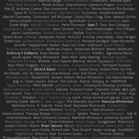
Humoud Al-Amiri
Rasmus Hauge
Arlene Lukkarila
ColdRice25
Anthea Ward
Peter Mark Wittmann
Pascal Scrivani
Elias Jimenez
Lawrence Rogers
Kurt Boyer
Risk 📀
Andreea Cosma
Dan Greenheck
Annette Pew
Stories Beyond The Borders
Spark PJ
Mohamad Hadlah
Kyle Mitrione
Ty Grenier
dddddrdrdrdrdr
Marcell Ceslowsky
Cedoulain
Jeff McGowan
Carlos Filipe
Oleg
Elsie
Markus Löchte
Anton Howell
Alexander Adelmann
Spirit-Rush
Moritz Schmidtchen
Liam
Derek Wight
幸史 松下
Eduardo
Peter Thomson
Sean T
Zero
Ben Gillespie
yuijung seo
Imagined Realms
Alani Sanders
Deck
Dane Reisenbigler
Tim O'Bryan
Jason Cuthbertson
Zerina Cmajcanin
FabFab
Robert A Lohaus
Paul Lau
Robin Nuen
jeffsarge
Alexandro Torres
Volico72
morzsa
Jesse Marku
Allan Wright
Drake Gao
Julileeheehee
Aleksandra Stefanova
Bernard Landgraf
Daan Bootsma
Jennifer "daysparrow" Harlan
Kuan lun Chen
DaDrood
Laura Pesenti
Brianna Janssen Saldivar
Matthew Chapin
Alexander Wilhelm
Martin Wittfooth
Anthony F DeMarco
Alejo Parada
Alejandro Soriano
中村秀人
Agnieszka Marut
Jacob apple
Philip Windecker
Matz Klint
Sally Hastings
Michael Updike
Alexandra Forman
MrIsklar
Jean-Cassien Marmey
Weird Oposssum
LIUBOYAN
Raul Perez Delgado
Kazuya Yamanaka
Zuzana Hudecova
Tell David Evensen
Daria Udachina
DELILLE Basile
Acura .Ignite
Tasha Henry
Sedale Pelle
by Tiny
Ale Pašeta
nile
Ike Saunders
Aves Arcana
inex
Jedi Chen
Jaxson Crookston
Ewos
Miroslav Hudec
Davebb933
landon dehart
Parker Wheeldon
Gas SessionMedia
정율 이
Owen Carson
Simon
Tim Schulz
Ratner
KelsyJay
Jo
HARTHUR
Taylor Freeman
FRED MAHER
prfctwhite
yataa
Christopher Bradley
Joe Rivera
Malte Schweitzer
Roman Kaelin
Isabella
Erickson Foster
Chandler Griese
修汰 山田
Tyler Avirett
Tom
JimmyCNX
The one and only phase
sepp
HectorOH
Brian
Alyx
Jonathan
Verbatim
Clay T
Reiten Cheng
Joykk
Sonia domenech garcia
Lucy Vu
Sammy Sidefx
Martin C
Mac Greggor
The Bearded Squirrel
Rebecca Whitehead
Matthew Tronc
R
Gabirél
Force Feed
Radosław Wieczorek
CineArtOhio
Sabrina Munley
Jeroen Bekkers
Rodrigo Terrazas
Yael Ghusoun
Aaron
Adam Jenkins
Pranaya Shakya
Polina Leskova
Sylvain
Traxus
Jehad Maddah
재윤 옥
Irma Andersson
Alex Cullinane-Carrasco
Matthew Whiteacre
Johannes Sjöstedt
Matt Dalpé
George Wheat
Oliver Erdmann
Kenan Regez
sludgybeast
Mukund A
Joseph Combs
Khalid
Brian Tabone
MarzZ
Well Misinformed
charlie otto
HAGI
Cédric Vermeirre
Leon Husky
Robert jean
Tom Rudolf
Sergio Uscanga
Flex2006D !
NightWriter
Arturo J. Real
Dominic Qusto
ぶー うじ
Tenzide Gallery
TheAuraStandard
Paul Friedl
Charles
Michael Dunphy
GremlinBrokeMyVideoGame