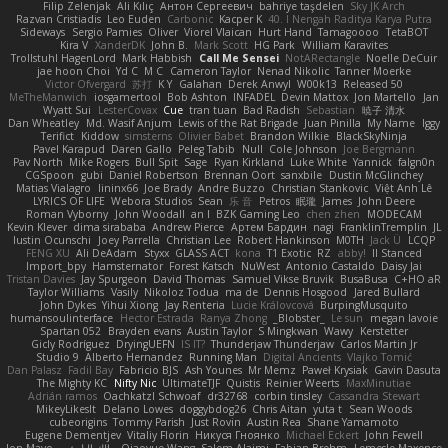
Filip Zelenjak
Ali Kılıç
Антон Сергеевич
bahriye taşdelen
Sky JK Arch
Razvan Cristiadis
Leo Euden
Carbonic
Kacper K
40. I Nengah Raditya Karya Putra
Sideways
Sergio Pamies
Oliver
Viorel Vlaican
Hurt Hand
Tamagoooo
TetaBOT
Kira V
XanderDK
John B.
Mark Scott
HG Park
William Karavites
Trollstuhl HagenLord
Mark Habbish
Call Me Sensei
NotARectangle
Noelle DeCuir
jae hoon Choi
Yd C
M C
Cameron Taylor
Nenad Nikolic
Tanner Moerke
Victor Ofvergard
苏打
K Y
Galahan
Derek Anwyl
W00k13
Released 50
MeTheManwich
iosgamertool
Bob Ashton
INFADEL
Devin Mattox
Jon Martello
Jan
Wyatt Sui
LesterCovax
Cue
tran tuan
Bad Radish
Sebastian
暁子 清水
Dan Wheatley
Md. Wasif Anjum
Lewis of the Rat Brigade
Juan Pinilla
My Name
Iggy
Terifict
Kiddow
simsterns
Olivier Babet
Brandon Wilkie
BlackSkyNinja
Pavel Karapud
Daren Gallo
Peleg Tabib
Null
Cole Johnson
Joe Bergmann
Pav North
Mike Rogers
Bull Spit
Sage
Ryan Kirkland
Luke White
Yannick
falgn0n
CGSpoon
gubi
Daniel Robertson
Brennan Oort
sanxbile
Dustin McGlinchey
Matias Vialagro
lininx66
Joe Brady
Andre Buzzo
Christian Stankovic
Việt Anh Lê
LYRICS OF LIFE
Webora Studios
Sean
乐 音
Petros
眠瓏
James
John Deere
Roman Vyborny
John Woodall
an l
BZK Gaming Leo
chen zhen
MODECAM
Kevin Klever
dima sirababa
Andrew Pierce
Артем Бардин
nagi
FranklinTremplin
JL
Iustin Ocunschi
Joey Parrella
Christian Lee
Robert Hankinson
M0TH
Jack Ü
LCQP
FENG XU
Ali DeAdam
Styxx
GLASS ACT
kona
T1 Exotic
RZ
abby!
ll Stanced
Import_bpy
Hamsternator
Forest Katsch
NuWest
Antonio Castaldo
Daisy Jai
Tristan Davies
Jay Spurgeon
David Thomas
Samuel Vikse Bruvik
BusaBusa
C+HO aR
Taylor Williams
Vasily
Nikoloz Todua
ma de
Dennis Hosgood
Jared Bullard
John Dykes
Yihui Xiong
Jay Renteria
Lucie Královcová
BurpingMusquito
humansoulinterface
Hector Estrada
Ranya Zhong
_Blobster_
Le sun
megan lavoie
Spartan 052
Brayden evans
Austin Taylor
S Mingkwan
Wawy
Kerstetter
Gicly Rodríguez
DryingUEFN
IS IT?
Thunderjaw Thunderjaw
Carlos Martin Jr
Studio 9
Alberto Hernandez
Running Man
Digital Ancients
Vlajko Tomić
Dan Palasz
Fadil Bay
Fabricio BJS
Ash Younes
Mr Memz
Paweł Krysiak
Gavin Dasuta
The Mighty KC
Nifty Nic
UltimateTJF
Quistis
Reinier Weerts
MaxMinutiae
Adrián ramos
Oachkatzl Schwoaf
dr32768
corbin tinsley
Cassandra Stewart
MikeyLikesIt
Delano Lowes
doggybdog26
Chris Aitan
yuta t
Sean Woods
cubeorigins
Tommy Parish
Just Rovin
Austin Rea
Shane Yamamoto
Eugene Dementjev
Vitaliy Florin
Никуся Гноянко
Michael Eckert
John Fewell