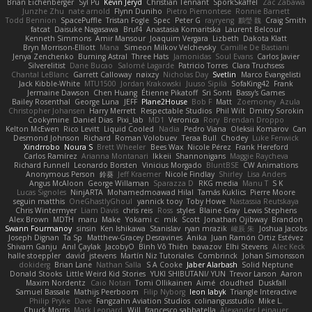
Brian Eichenberger
Syl Pu
Kevin Jeryd
Christian Tennant
SporkSkaffel
Zac Zabawa
Junzhe Zhu
nate arnold
Flynn Duniho
Pietro Piemontese
Ronnie Barnett
Todd Bennion
SpacePuffle
Tristan Fogle
Spec
Peter G
rayryeng
鸝瑩 魏
Craig Smith
fatcat
Daisuke Nagasawa
Bruf4
Anastasia Komaritska
Laurent Belcour
Kenneth Simmons
Amir Mansour
Joaquim Vergara
Lizbeth
Dakota Klatt
Bryn Morrison-Elliott
Mana
Simeon Milkov Velchevsky
Camille De Bastiani
Jenya Zenchenko
Burning Astral
Three Hats
Jamonidas
Soul Evans
Carlos Javier
Silverelitist
Dane Bucao
Salomé Lagarde
Patricio Torres
Clara Truchsess
Chantal LeBlanc
Garrett Calloway
nøixzy
Nicholas Day
Svetlin
Marco Evangelisti
Jack Kibble-White
MTU1500
Jordan Krakowski
Juuso Sipilä
SofaKing42
Frank
Jermaine Dawson
Chen Huang
Étienne Pikatoff
Sri Sonti
Bassy's Games
Bailey Rosenthal
George Luna
JEFF
Plane2House
Bob F
Matt
Zoemoney
Azula
Christopher Johansen
Harry Merrett
Respectable Studios
Phil Wilt
Dmitry Sorokin
Cookymine
Daniel Dias
Pixi_lab
MD1
Veronica
Rory
Brendan Droppo
Kelton McEwen
Rico Levitt
Liquid Cooled
Nadia
Pedro Viana
Oleksii Komarov
Can
Desmond Johnson
Richard
Roman Volobuev
Teraa Bull
Chodey
Luke Fenwick
Xindrrobo
Noura S
Brett Wheeler
Bees Wax
Nicole Pérez
Frank Hereford
Carlos Ramírez
Arianna Montanari
Ikkeii
Shannonigans
Maggie Raycheva
Richard Funnell
Leonardo Borsten
Vinicius Morgado
BluntBSE
CW Animations
Anonymous Person
鈴葵
Jeff Kraemer
Nicole Findlay
Shirley
Lisa Anders
Angus McAloon
George Willaman
Sparazza D
RKG media
Manu T
S K
Lucas Signoles
NinjARTA
Mohamedmoawad Hilal
Tamás Kuklics
Pierre Moore
seguin matthis
OneGhastlyGhoul
yannick tooy
Toby Howe
Nastassia Reutskaya
Chris Wintermyer
Liam Davis
chris reis
Ross
styles
Blaine Gray
Lewis Stephens
Alex Brown
MDTH
maru
Make
Yokami c:
mik
Scott
Jonathan Ojibway
Brandon
Swann Fourmanoy
sinsin
Ken Ishikawa
Stanislav
ryan mrazik
峻辰 朱
Joshua Jacobs
Joseph Dignan
Ta Sp
Matthew-Gracey Desravines
Anika
Juan Ramón Ortiz Estévez
Shivam Ganju
Anıl Çaylak
JacobyO
Bình Võ Thiên
bavazov
Elhi Stevens
Alec Keck
halle stoeppler
david
jstevens
Martín Niz Tutoriales
Combrinck
Johan Simonsson
dokiderg
Brian Lane
Nathan Salla
S A Cooke
Jaber Alarbash
Solid Neptune
Donald Stooks
Little Weird Kid Stories
YUKI SHIBUTANI/ YUN
Trevor Larson
Aaron
Maxim Nordentz
Caio Notari
Tomi Ollikainen
Aimé
cloudhed
Duskfall
Samuel Bassale
Mathijs Peerboom
Filip Nyborg
leon labyk
Triangle Interactive
Philip Pryke
Dave
Fangzahn Aviation Studios
colinangusstudio
Mike L.
Chuck Morris
Mark Leonard
Will
francesco sabbatella
Alexander Leinauer