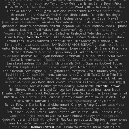
Cli4D
vamsidhar reddy
Jack Taylor
Olov Melander
James Barrie
Bryant Price
DEEPNOX
Pen
Michael Koschmieder
pato dlgv
Wrinkly Blink
Ruben
Jesper Elling
Onooka
Kseniya
Boo Bugless
Mesaland
Winter Night
Mert İyiiz
forrobloxdev
J. Brendan Elmore
Octavia's Mesh Grove
MinhazMurks
Fxntxnile
Eric Moyer
qaylanuraya
Derek Ray
Waaagghh
Joshua Vincent
Amar
Declan Newell
Javier Fernández Alegre
julian silver
Nomadic Astronaut
Mark Vecchio
dosuken0122
quagootle
Hirokazu Yamakura
enitzur
Zephon
Gil Bruvel
Matthew Zaneski
junior
whitey
Jack John
Will Makes Beats
SupremeAhegao
nori
Marlise Launstein
Vesperal Mind
Milk Crate
Richard Gallagher
Firelegend
Toby Meadows
Tyler Huff
Adam N'Diaye
Gerardo Orozco
Oskar Mendez
NoGreatMystery
Bike Kefeli
shiipi
Arthur Lops
Oliver Cromwell
Tomer Meltser
Luke Ridehalgh
ADRIANO JONUS
Timothy Montoya
soda basket
SANTIAGO SANTOS ESTRADA
j_ edak
Josue Uribe
Anton Rubets
Gui Ramalho
Noah Patterson
Jomenikia
Bennett Greene
Peter Hale
Nathaniel Roberts
Mechrot
elijah kenney
J H
Astone Massie
Tobi Staerk
milad tatar
Thomas
DHL
Bryan Intindola
Archman
Billy Bob
Evan C
SHALIWA233
Stefan Jammertzheim
SpiSlu
Joe Carlos
Oscar Castillo
bleached
senko
Lasse Leonhardsen
3darchstuffs
Martin Wells
Skittlq
SquareIsNotCool
Tobias
אילון קשת
Purple-H's Art Stuff
Oliver Lemke
Josh
No No
David Rogers
MilkyBun
Eddie Benton
Sam Biggins
윤구선
gupries on Instagram
Cassie
Bradley Savoy
Wing
Beehhhh112
Chikato 710
imma zamora
John Churchill
TwinX
Nhật Tiến Trần
승하 이
Facundo Lazzaro
Stenz
Filomeno Saraiva
logan pratt
Rhys lg
Aki Jae
TheMellowMelody
Jack Ryan
Brad Leikam
Nasi Paru Bu Amin
Jazmin Lang
宥任 陳
St
Gooo Tang
Nicolas Hafner
gyomh
adaktyl
Kiara Battle
Michelle Rothwell
Niki Shterev
RussJones
Lloyd Collidge
Lev Schwartz
Jared Ross
Jason Mault
Elizabeth McCormick
Jakob Recknagel
Luke willard
Sascha Kohler
John Steger
snail
Russell Wilder
Demerui
Jace Perrodin
Jeremy Ingram
Pedro Xavier
isaiah M
lokjl
Mike Wellfare
ratman
Lucas M. Morone
WyvernLang
Manny Morales
Randal Falcone
Der Le
Meshal Alshammari
KhangXing Pang
Douwe
Lucas Vieira
CallumNorm
Egoknight
Limitless Designs
tylerspetgoose
maurizio sciascia
Özgür Kaan Sevindi
Kayla B
Arian Castane
Akaiseutoseu
4DN
Thomas Harvey
Giuliano Hungria
Dionicio Galarza
David Ebbevi
Eda Aydemir
Logan Cox
Kyoto Wanderer
LEE EUNHA
JoyBox19
Play Usa
panic attack
Trip boy
heeno honee
Grigorii
Nicolas Scheer
Kai Krones
magda pawlak
ikung gmr
Titans Management
Greta Gedat
Thomas Fristed
Jose Humberto Ramirez
mura
Martin Holy