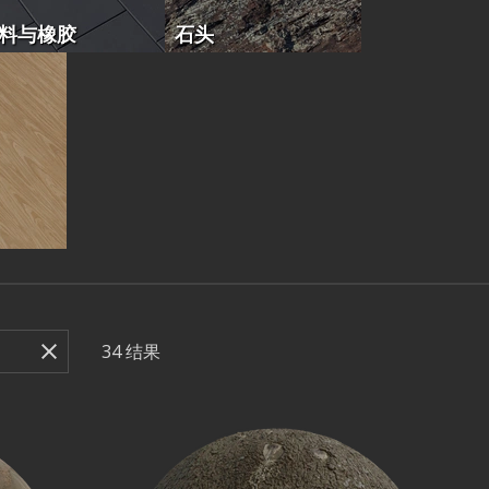
料与橡胶
石头
34
结果