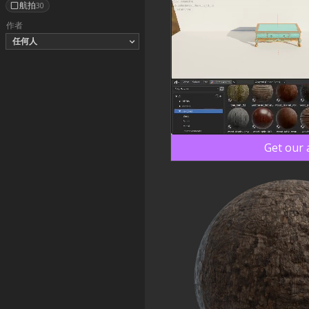
航拍
30
作者
任何人
Get our