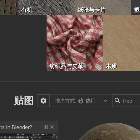
有机
纸张与卡片
塑
纺织品与皮革
木质
贴图
排序方式:
热门
ts in Blender?