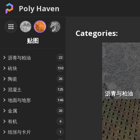
Poly Haven
Categories:
贴图
沥青与柏油
22
砖块
150
陶瓷
26
混凝土
125
沥青与柏油
地面与地形
146
金属
26
有机
6
纸张与卡片
1