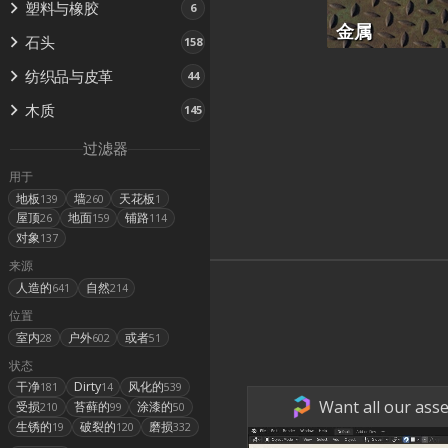
塑料与橡胶
6
金属
石头
158
纺织品与皮革
44
木质
145
过滤器
用于
地板
墙
天花板
139
260
1
屋顶
地面
铺路
26
159
114
对象
137
来源
人造的
自然
641
214
位置
室内
户外
或者
28
602
51
状态
干净
Dirty
风化的
181
14
539
Want all our asse
受损
苔藓的
涂漆的
210
99
50
生锈的
破裂的
磨损
19
120
332