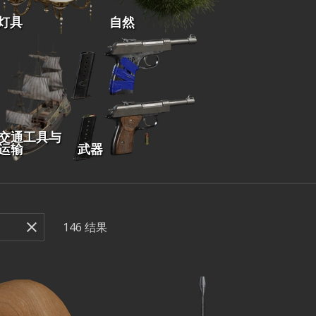
灯具
自然
交通工具与
运输
武器
146
结果