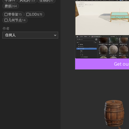
干净
风化的
生锈的
94
133
30
磨损
264
带骨架
LODs
15
78
几何节点
14
作者
任何人
Get ou