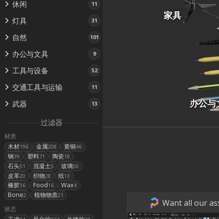
休闲
11
家具
灯具
31
自然
101
办公与文具
9
工具与设备
52
交通工具与运输
11
办公与
武器
13
过滤器
材质
木材
金属
黄铜
196
208
46
钢
塑料
陶瓷
39
71
18
石头
混凝土
玻璃
51
5
50
皮革
织物
纸
20
28
13
橡胶
Food
Wax
36
16
4
Bone
植物物质
2
21
Want all our as
状态