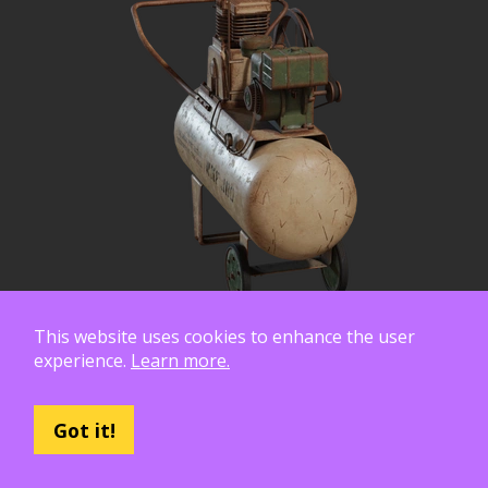
This website uses cookies to enhance the user
experience.
Learn more.
Got it!