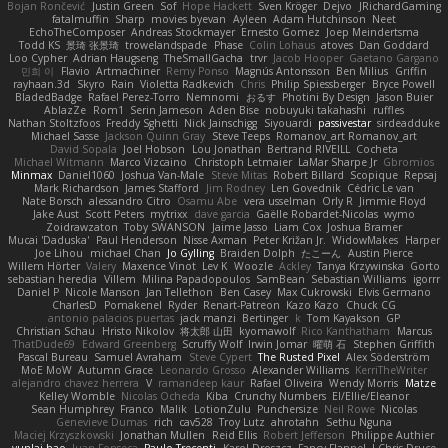
Bojan Rončević
Justin Green
Sof
Hope Hackett
Sven Kröger
Dejvo
JRichardGaming
fatalmuffin
Sharp
movies byevan
Ayleen
Adam Hutchinson
Neet
EchoTheComposer
Andreas Stockmayer
Ernesto Gomez
Joep Meindertsma
Todd KS
景琦 张景琦
trowelandspade
Phase
Colin Lohaus
atoves
Dan Goddard
Loo Cypher
Adrian Haugseng
TheSmallGacha
trvr
Jacob Hooper
Gaetano Gargano
민희 이
Flavio
Artmachiner
Remy Ponso
Magnús Antonsson
Ben Milius
Griffin
rayhaan.3d
Skyro
Rain
Violetta Radkevich
Chris
Philip Spiessberger
Bryce Powell
BladedBadge
Rafael Perez-Torro
Nemnomi
おるす
Photini By Design
Jason Buier
AblazZe
Rom1
Serin Jameson
Aden Bise
nobuyuki takahashi
ruffles
Nathan Stoltzfoos
Freddy Sghetti
Nick Jainschigg
Siyouardi
passivestar
sirdeadduke
Michael Sasse
Jackson Quinn Gray
Steve Teeps
Romanov_art Romanov_art
David Sopala
Joel Hobson
Lou Jonathan
Bertrand RIVEILL
Cocheta
Michael Witmann
Marco Vizcaino
Christoph Letmaier
LaMar Sharpe Jr
Gbromios
Minmax
Daniel1060
Joshua Van-Male
Steve Mitas
Robert Billard
Scopique
Repsaj
Mark Richardson
James Stafford
Jim Rodney
Len Govednik
Cédric Le van
Nate Borsch
alessandro Citro
Osamu Abe
vera usselman
Orly R
Jimmie Floyd
Jake Aust
Scott Peters
mytrixx
dave garcia
Gaëlle Robardet-Nicolas
wymo
Zoidrawzaton
Toby SWANSON
Jaime Jasso
Liam Cox
Joshua Bramer
Mucai 'Daduska'
Paul Henderson
Nisse Axman
Peter Križan Jr.
WidowMakes
Harper
Joe Lihou
michael Chan
Jo Gylling
Braiden Dolph
たこーん
Austin Pierce
Willem Hörter
Valery
Maxence Vinot
Lev K
Woozle
Ackley
Tanya Krzywinska
Gorto
sebastian heredia
Villem
Milina Papadopoulos
SamBean
Sebastian Williams
igorrr
Daniel P
Nicole Manson
Jan Tellethon
Ben Casey
Max Cukrowski
Elvis Germano
CharlesD
Pomakenel
Ryder
Renart-Patreon
Kazo Kazo
Chuck CG
antonio palacios puertas
jack manzi
Bertinger
k
Tom Kayakson
GP
Christian Schau
Hristo Nikolov
将太郎 山田
kyomawolf
Rico Kanthatham
Marcus
ThatDude69
Edward Greenberg
Scruffy Wolf
Irwin Jomar
曜萌 石
Stephen Griffith
Pascal Bureau
Samuel Avraham
Steve Cypert
The Rusted Pixel
Alex Söderström
MoE MoW
Autumn Grace
Leonardo Grosso
Alexander Williams
KerriTheWriter
alejandro chavez herrera
V
ramandeep kaur
Rafael Oliveira
Wendy Morris
Matze
Kelley Womble
Nicolas Ocheda
Kiba
Crunchy Numbers
El/Ellie/Eleanor
Sean Humphrey
Franco
Malik
LotionZulu
Punchersize
Neil Rowe
Nicolas
Genevieve Dumas
rich
cav528
Troy Lutz
ahrotahn
Sethu Nguna
Maciej Krzyszkowski
Jonathan Mullen
Reid Ellis
Robert Jefferson
Philippe Authier
yunlai hao
Juan Fonseca
Paulo Trecenti
Karol Droszcz
Fancy Flannel
J Chris Druce