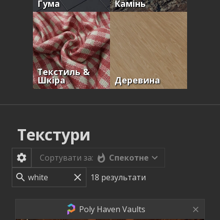
Гума
Камінь
Текстиль &
Шкіра
Деревина
Текстури
Спекотне
Сортувати за:
18
результати
Poly Haven Vaults