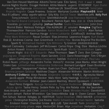
Van Den Heuvel Matthew
Alberto Ferrer Lara
Edo Salvej
Pzit
✧ 𝔪𝔞𝔯𝔦 ✧
eeee
Aurora Nights Studio
Dougal Henken
Attila Malarik
uujann
D1REW00F
Ryan Dunn
mura
Jose Espinoza
iiiimmmm
Matthias LN
SteelDriver
Henri49
Solid Jake
Ricardo Negrete
Саша Ячмень
Solacen
Martynas Gurskas
PlaytestDS
Aren
Paul R LeBlanc
vikky
sepehr sabour
Silly Killy
Benoît Texier
Matthew Jeffs
Kelly Port
Tony Johnson
Sadie J. Foxx
SilentWatcher28
Jose Francisco Martinez
The Name Brand Company
Bouillard
Patrick Ryan
Keu
皓欽 涂
Chris DeVere
Foxokles
garzatron
cyclump
Joshua Dunfee
Giulio Chiaramonte
John Doe
Mornè Blake
Mateusz Relinger
Elia ALMALIKI
JC
uiiunan
Rongina
DigiTaco
Thierwaechter
Francois Gandon
Aaron Mceachern
kath
AREA 6
Alan Farkas
Humoud Al-Amiri
Rasmus Hauge
Arlene Lukkarila
ColdRice25
Anthea Ward
Peter Mark Wittmann
Pascal Scrivani
Elias Jimenez
Lawrence Rogers
Kurt Boyer
Risk 📀
Andreea Cosma
Dan Greenheck
Annette Pew
Stories Beyond The Borders
Spark PJ
Mohamad Hadlah
Kyle Mitrione
Ty Grenier
dddddrdrdrdrdr
Marcell Ceslowsky
Cedoulain
Jeff McGowan
Carlos Filipe
Oleg
Elsie
Markus Löchte
Anton Howell
Alexander Adelmann
Spirit-Rush
Moritz Schmidtchen
Liam
Derek Wight
幸史 松下
Eduardo
Peter Thomson
Sean T
Zero
Ben Gillespie
yuijung seo
Imagined Realms
Alani Sanders
Deck
Dane Reisenbigler
Tim O'Bryan
Jason Cuthbertson
Zerina Cmajcanin
FabFab
Robert A Lohaus
Paul Lau
Robin Nuen
jeffsarge
Alexandro Torres
Volico72
morzsa
Jesse Marku
Allan Wright
Drake Gao
Julileeheehee
Aleksandra Stefanova
Bernard Landgraf
Daan Bootsma
Jennifer "daysparrow" Harlan
Kuan lun Chen
DaDrood
Laura Pesenti
Brianna Janssen Saldivar
Matthew Chapin
Alexander Wilhelm
Martin Wittfooth
Anthony F DeMarco
Alejo Parada
Alejandro Soriano
中村秀人
Agnieszka Marut
Jacob apple
Philip Windecker
Matz Klint
Sally Hastings
Michael Updike
Alexandra Forman
MrIsklar
Jean-Cassien Marmey
Weird Oposssum
LIUBOYAN
Raul Perez Delgado
Kazuya Yamanaka
Zuzana Hudecova
DELILLE Basile
Acura .Ignite
Tasha Henry
Sedale Pelle
by Tiny
Ale Pašeta
nile
Ike Saunders
Aves Arcana
inex
Jedi Chen
Jaxson Crookston
Ewos
Miroslav Hudec
Davebb933
landon dehart
Parker Wheeldon
Gas SessionMedia
정율 이
Owen Carson
Simon
Tim Schulz
Ratner
KelsyJay
Jo
HARTHUR
Taylor Freeman
FRED MAHER
prfctwhite
yataa
Christopher Bradley
Joe Rivera
Malte Schweitzer
Roman Kaelin
Isabella
Erickson Foster
Chandler Griese
修汰 山田
Tyler Avirett
Tom
JimmyCNX
The one and only phase
sepp
HectorOH
Brian
Alyx
Jonathan
Verbatim
Clay T