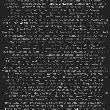
Reiten Cheng
Joykk
Sonia domenech garcia
Lucy Vu
Sammy Sidefx
Martin C
Mac Greggor
The Bearded Squirrel
Rebecca Whitehead
Matthew Tronc
R
Gabirél
Force Feed
Radosław Wieczorek
CineArtOhio
Sabrina Munley
Jeroen Bekkers
Rodrigo Terrazas
Yael Ghusoun
Aaron
Adam Jenkins
Pranaya Shakya
Polina Leskova
Sylvain
Traxus
Jehad Maddah
재윤 옥
Irma Andersson
Alex Cullinane-Carrasco
Matthew Whiteacre
Johannes Sjöstedt
Matt Dalpé
George Wheat
Oliver Erdmann
Kenan Regez
sludgybeast
Mukund A
Joseph Combs
Khalid
Brian Tabone
MarzZ
Well Misinformed
charlie otto
HAGI
Cédric Vermeirre
Leon Husky
Robert jean
Tom Rudolf
Sergio Uscanga
Flex2006D !
NightWriter
Arturo J. Real
Dominic Qusto
ぶー うじ
Tenzide Gallery
TheAuraStandard
Paul Friedl
Charles
Michael Dunphy
GremlinBrokeMyVideoGame
Joshua Campbell
NotTerrellBatchelor
Xie Ray
TurtleTheThing
Ryan Williams
政則 谷
w z
Dushyant M
Joshua Esmeralda
Carl-Edwin
retro rocks
EasedChunk2
RayePixlrKay
Houston Gaston
Danizoar
NekoTux
Fattma Al Lawati
yewen sun
Felipe Ramos
Slamuel EC
Key van Thull
George Clarke
EightySeven
Frederic Sigrist
Wilbert Schuurman Hess
yuna yamamoto
Derek Carlin
Ben Watts
RavenXXXX
Virgil Shaw
Zeikomiray
TeaTime
Jonas Printzen
Ezekiel Alexander
Danny Ray Clark
BAMA Studio
Anton Smit
Ayman Sharaf
Dusan Runtak
Per Gouras
Kaitlyn Matchem
SBS
Chance K
Mistral Chronicles
cael mckinney
Jakey Floofle
Allison Cope
Brandon Morse
Vanta
ns103
Luigi Macaluso
simen stroek
19:48
Yu xin Ye
Adam Moore
Pascal Creative Design
Kelvin Yim
Yaroslav Leschenko
AI videomaking
Moon
正和 綱嶋
David KALFON
Dmitry Vinnik
Katti
keilyn nuñez
Wenxin Huang
Sarah BADJI
GrayDarth
Eli Herrington
ALP Gauna
ThatRamenDude
CluelessArt
Cергей Лозенко
Emmett Peck
Stefan Scotzniovsky
Hieu Tran
新之助 佐々木
Armin Bauer
Konrad Wantrych
E Barrios
Jack Malone
Harry Jumaidi
에이지
Eylül Solakoğlu
my moon, your stars
Jarod
Dinki
Alexey Vaitvud
Udi
Yurii Antonyuk
estuine
Queen Sitra
Fy Hy
Jack
Jacob Mars
Shaquita Puckett
Danning Lu
LunaLoutre
Andre Olivier
Andrew Rhyne
Dane Sands
Jdnbyd
William Parry
Zak Jarvis
Axel Allstar
vito schaniel
Ashley Cline
CHERRII
Tryvon Pittman
Heli Aldridge
jerry biggs jr
JakkeN
Anthony Castillo
Nikolai Strelioff
RYDBRG PHOTOGRAPHY
Yogev Levy
Abdullah Alshammari
Thomas Steele
Alicia Zimmermann
Patrick Zulke
Fran Aspen
Freyka V
Taylor Gonzalez
Trevor Seitz
Aaron
Eva Eoska V
Williscool
Here4StuffAndAllThat
Zoltán Simon
Londolan
Cedric Wurm
Max King
CucuZulu
Radosław Bela
Loris Olivier
Erwin Heyms
Rafael Santisteban Baumgartner
Fenrir Fawkes
MaddieMooMoon