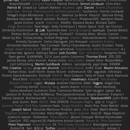
BraanFlakes08
Cut and Ripped
Patrick Perkins
Simon Lindauer
Chris Arko
Patrick M
Didadi Le
Callum Walton
etudenc
zylo
Daniel
Artem Zhuzhlikov
Sam Gao
Womp
Francois Lord
AirSickLowLander
Guillermo
Henrik Lindqvist
Village's hope Miniatures
Spark Lab
Seamus
La Monk
Kitsun3
Sabrina Yeong
Barbara Hanusiak
Mitch Landers
Richard
Haan
Pressman505
Katelynn Parsec
Jacob Duhon
포로루
Deborah
84d93r
Ryszard Abdul
Michael Zahn
Diego Bermudez
Raw Magic
Kelly Tomlinson | Vision Space
VuD
Jaii Orozco
Kimberly Hutchinson
貴 山崎
Ayomide Awe
Sicong Ouyang
bjakbjak
Davide Medici
Padraic McQuarrie
david james
Toriten57
Ginsnile Allen
Moritz Cremer
Made by Miri
Tobias Jensby
Robert Bergman
martin
NebularStreams
Charles Chen
Anxiety Opossum
Carlos Esplugues
Jim Kneuper
sebastian botero
Almantas Vasiliauskas
Tess Cornwall
Rahul Chandwaney
Austin Durban
Travis
Yuliya
Ralph Does Stuff
EEEEE
Jelle sahmkow
Scopitones
Brad Mellesmoen
A J
Andrew Islas
Ignacio
Kalliope Marie
Josh Dunfee
Gen
viviisection
Seraphin Ernst
Ryan game
SLAWWNN_ 2214
Juan pablo Gutierrez
Thomas Elrod
ZED ZED
James Abney
John kivinen
Kieran Kuhn
Alec Drake
Desert Viber
MutantMike
Carl Glittenberg
Martin Guldbaek
AVAinc.
Lariotjandy
papi bless
DRKRM
THG Creative
lia wu
joop van drunick
Julie Woodcock
nic96
Dzät
Maxim Krioukov
Furkan Kirac
Scott North
Reese Moore
nofreelunch 100
vagueish
Infinitipo
Riverin David-Alexandre
DennyB
NAN YI
Paul Gleason
Tales of Scale
Hank Kaamura
Mind Bird
robzilla
HonorableHoplite
madmacx
AlisserB
Tim Boylan
Braulio Chavez
Logan
Wutata
Andrew Osborne
Rafal
Higgins
Angel Diaz
Courtney Xenith
Francky Tang
salem shams
Alheren
Kevin Kennedy
Carlos Abraham Gutiérrez Solis
Clemente Miralles
Tyler Vaughn
Laster
Kris
Jackson N. Rocha
Paul McManus
TheCaptainAmerica
Bryant Bennett
Evelyne I
Dániel Zarándi
BenYanken69
SomeGuyBS
Tomas Kiniulis
ShadowolfVFX
John Britti
Jack Quinn
Beth
Ebi3D
RVA DEMON
Niranjan Raghu
경문 서
Flagg3D
Lonnon Foster
Rolf Frey
Lorenzo Festa
Sergei Krutihin
Kevin Roy
Peter Balicki
steve
Joseph Salud
Facundo Martinez Pintado
polo
Mila
Dewi
Matt's Media
Stephen Grimm
microdee
Hans Wegener
Mark Sullivan
theLOF
Maya Halphon
szabolcs csaszar
Stellarator
Now Eleanor
Денис Оницев
Michał Roszkowski
GearGrit - PS2 inspired 3D Platformer Action Game!
Raven Ai
Thor Davidsen
Peter Pejanović
Hope Moore
EK
The Creaky Floorboard
Beachglass Gardens
Bobbit M.
Karl
敦智 紀
Tjoffex
Levent Göçer
Szymon Kaniewski
Adrian S