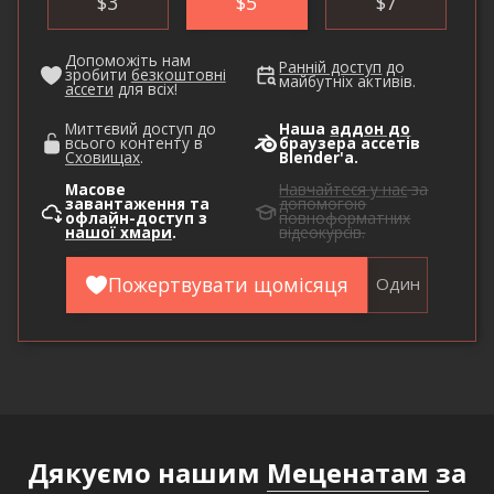
$
3
$
5
$
7
Допоможіть нам
Ранній доступ
до
зробити
безкоштовні
майбутніх активів.
ассети
для всіх!
Миттєвий доступ до
Наша
аддон до
всього контенту в
браузера ассетів
Сховищах
.
Blender'а.
Масове
Навчайтеся у нас
за
завантаження та
допомогою
офлайн-доступ з
повноформатних
нашої хмари
.
відеокурсів.
Пожертвувати щомісяця
Один
Дякуємо нашим
Меценатам
за