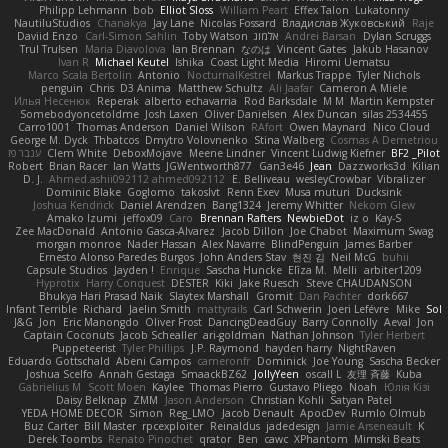
Philipp Lehmann
bob
Elliot Sloss
William Peart
Effex Talon
Lukatonny
NautiluStudios
Chanakya
Jay Lane
Nicolas Fossard
Владислав Жуковський
Raje
Daviid Enzo
Carl-Simon Sahlin
Toby Watson
אלמוג
Andrei Barsan
Dylan Scruggs
Trul Trulsen
Maria Diavolova
Ian Brennan
なのは
Vincent Gates
Jakub Hasanov
Ivan R
Michael Keutel
Ishika
Coast Light Media
Hiromi Uematsu
Marco Scala Bertolin
Antonio
NocturnalKestrel
Markus Trappe
Tyler Nichols
penguin
Chris
D3 Anima
Matthew Schultz
Ali Jaafar
Cameron A Miele
Илья Несенюк
Reperak
alberto echavarria
Rod Barksdale
M M
Martin Kempster
Somebodyoncetoldme
Josh Laxen
Oliver Danielsen
Alex Duncan
silas 2534455
Carro1001
Thomas Anderson
Daniel Wilson
RAfort
Owen Maynard
Nico Cloud
George M. Dyck
Thbatcos
Dmytro Volovnenko
Stina Walberg
Cosmas A Demetriou
ענבר פז
Clem White
DeboxMojave
Meene Lindner
Vincent Ludwig Kiefner
BF2 _Pilot
Robert
Brian Racer
Ian Watts
JGWentworth877
Gan3e46
Jean
Dazzworks3d
Kilian
D. J.
Ahmed.ashii092112 ahmed092112
E. Belliveau
wesleyCrowbar
Vibralizer
Dominic Blake
Goglomo
takoslvt
Renn Exev
Musa muturi
Ducksink
Joshua Kendrick
Daniel Arendzen
Bang1324
Jeremy Whitter
Nekom Glew
Amako Izumi
jeffox09
Caro
Brennan Rafters
NewbieDot
iz o
Kay-S
Zee MacDonald
Antonio Gasca-Alvarez
Jacob Dillon
Joe Chabot
Maximum Swag
morgan monroe
Nader Hassan
Alex Navarre
BlindPenguin
James Barber
Ernesto Alonso Paredes Burgos
John Anders Stav
현진 김
Neil McG
buhii
Capsule Studios
Jayden !
Enrique
Sascha Huncke
Elīza M.
Melli
arbiter1209
Hyprotix
Harry Conquest
DESTER
Kiki
Jake Ruesch
Steve CHAUDANSON
Bhukya Hari Prasad Naik
Slaytex Marshall
Gromit
Dan Pachter
dork667
Infant Terrible
Richard
Jaelin Smith
mattyrails
Carl Schwerin
Joeri Lefévre
Mike
Sol
J&G
Jon
Eric Manongdo
Oliver Frost
DancingDeadGuy
Barry Connolly
Aeval
Jon
Captain Coconuts
Jacob Schealler
ari-goldman
Nathan Johnson
Tyler Herbert
Puppeteerist
Tyler Phillips
J.P. Raymond
hayden harry
NightRaven
Eduardo Gottschald
Abeni Campos
cameronfr
Dominick
Joe Young
Sascha Becker
Joshua Scelfo
Annah Gestaga
SmaackBZ62
JollyYeen
oscall L
友理 斉藤
Kuba
Gabrielius M
Scott Moen
Kaylee
Thomas Pierro
Gustavo Pliego
Noah
Юлія Кізі
Daisy Belknap
ZMM
Jason Anderson
Christian Kohli
Satyan Patel
YEDA HOME DECOR
Simon
Reg_LMO
Jacob Denault
ApocDev
Rumlo Olmub
Buz Carter
Bill Master
rpcexploiter
Reinaldus
jadedesign
Jamie Arseneault
K
Derek Toombs
Renato Pinochet
qrator
Ben
cawc
XPhantom
Mimski Beats