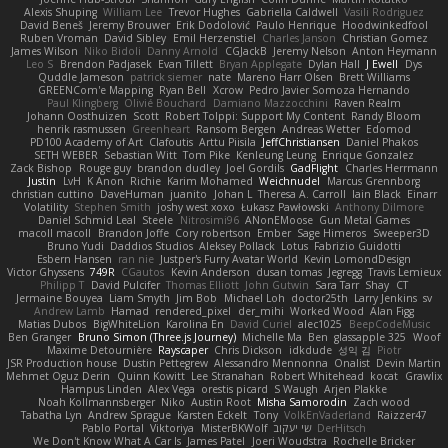
Alexis Shuping
William Lee
Trevor Hughes
Gabriella Caldwell
Vasili Rodriguez
David Beneš
Jeremy Brouwer
Erik Dodolović
Paulo Henrique
Hoodwinkedfool
Ruben Vroman
David Sibley
Emil Herzenstiel
Charles Janson
Christian Gomez
James Wilson
Niko Bidoli
Danny Arnold
CGJackB
Jeremy Nelson
Anton Heymann
Leo S
Brendon Padjasek
Evan Tillett
Bryan Applegate
Dylan Hall
J Ewell
Dys
Quddle Jameson
patrick siemer
nate
Mareno Harr Olsen
Brett Williams
GREENCom'e Mapping
Ryan Bell
Xcrow
Pedro Javier Somoza Hernando
Paul Klingberg
Olivié Bouchard
Damiano Mazzocchini
Raven Realm
Johann Oosthuizen
Scott
Robert Tolppi: Support My Content
Randy Bloom
henrik rasmussen
Greenheart
Ransom Bergen
Andreas Wetter
Edomod
PD100 Academy of Art
Clafoutis
Arttu Piisila
JeffChristiansen
Daniel Phakos
SETH WEBER
Sebastian Witt
Tom Pike
Kenleung Leung
Enrique Gonzalez
Zack Bishop
Rouge guy
brandon dudley
Joel Gordils
GadFlight
Charles Herrmann
Justin
LvH
K Anon
Richie
Karim Mohamed
Weichnudel
Marcus Grennborg
christian cuttino
DaveHuman
juanito
Johan L
Theresa A. Carroll
Iain Black
Einarr
Volatility
Stephen Smith
joshy west xoxo
Łukasz Pawłowski
Anthony Dilmore
Daniel Schmid Leal
Steele
Nitrosimi96
ANonEMoose
Gun Metal Games
macoll macoll
Brandon Joffe
Cory robertson
Ember
Sage Himeros
Sweeper3D
Bruno Yudi
Daddios Studios
Aleksey Pollack
Lotus
Fabrizio Guidotti
Esbern Hansen
ran nie
Justper's Furry Avatar World
Kevin LomondDesign
Victor Ghyssens
749R
CGautos
Kevin Anderson
dusan tomas
Jegregg
Travis Lemieux
Philipp T
David Pulcifer
Thomas Elliott
John Gutwin
Sara Tarr
Shay
CT
Jermaine Bouyea
Liam Smyth
Jim Bob
Michael Loh
doctor25th
Larry Jenkins
sv
Andrew Lamb
Hamad
rendered_pixel
der_mihi
Worked Wood
Alan Figg
Matias Dubos
BigWhiteLion
Karolina En
David Curiel
alec1025
BeepCodeMusic
Ben Granger
Bruno Simon (Three.js Journey)
Michelle Ma
Ben
glassapple 325
Woof
Maxime Detournière
Rayscaper
Chris Dickson
idkdude
성익 김
Piotr
JSR Production house
Dustin Pettegrew
Alessandro Mennonna
Onalist
Devin Martin
Mehmet Oguz Derin
Quinn Kowitt
Lee Stranahan
Robert Whitehead
kocat
Grawlix
Hampus Linden
Alex Vega
orestis picard
S Waugh
Arjen Plakke
Noah Kollmannsberger
Niko
Austin Root
Misha Samorodin
Zach wood
Tabatha Lyn
Andrew Sprague
Karsten Eckelt
Tony
VolkEnVaderland
Raizzer47
Pablo Portal
Viktoriya
MisterBKWolf
שי יעקוב
DerHitsch
We Don't Know What A Car Is
James Patel
Joeri Woudstra
Rochelle Bricker