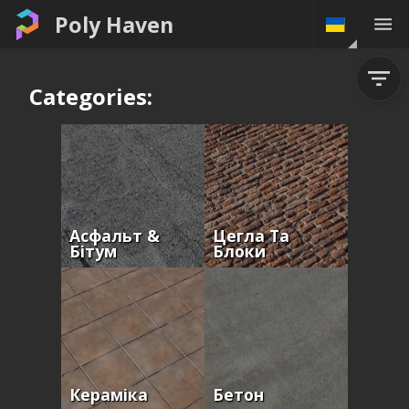
Poly Haven
Categories:
Асфальт &
Цегла Та
Бітум
Блоки
Кераміка
Бетон