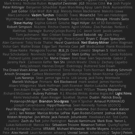
Mark Krenz
Nicholas Rubin
Krzysztof Zwolinski
JG3
Nicolas Côté
V-o
Josh Purple
Peter Rittinger
Benjamin Schechter
Ryan Won-Meng Apuy
Liam Beck
AuroranFilms
Just Gollor
Glyn Wolf
亮作 淡波
Melody Helen MacFarlane
Makoto Izawa
Marc Lemoine
Vadim Turchin
Odin3D
Travis
Moiarte3d
Tim van Helsdingen
WyrmHead
Shawn Miller
Tawny Tomsen
Andy Hickmott
Mikayla
Hiroshi Saito
Steve Hurley
Sophie Gilbert
Grische
Nigel Hillyer
Art of 3D Rendering
Robert Simpson
Nizzero
Ritchie Owens
Agon Ushaku
Zisis Psalidas
Nelson C
Matthias
Stareagle
BunnyCyclops Bunny
J.C.
Jason Scott
Jacob Larson
Tom Jachmann
Max
Cristian Rocco
Daniel Raboldt
ray
Zach Hoy
Bernhard Hoffmann
Will Hattingh
Perard-Gayot
Bryan C
Bojan Spasojevic
Alan Camerer
Toby Yoda
Thater
Hazel Quantock
Neil Blakey-Milner
John Wagman
Victor Gan
Walter Bosse
Edgar San
Pamela Case
Jeff
Modicolitor
Frank Riccobono
Shaw Kaake
Panagiotis Tourlas
果冻_JS
Dave Liewald
Stephan S
Matt Allen
Paul Schicketanz
Norimichi Sano
DGagster
Matt Griffey
Ian Hubert
Linda Robbins
Richard Lyons
Joanne Tai
Mahe Dewan
Finn Bear
Ivan Sepulveda
Gabor Z
Jeremy Park
Cameron Keffer
Yan Shi
Ulrich Woehr
Chris Li
Zachary Capalbo
Kelly Johnson
Hannes Dreyer
Elektrospy
Buttered Side Down
The Dread Vixen Alinsa
Laura Kimmel
Timo Muraja
Tom Norman
Rodney Schmidt
Arioch Snowpaw
Catface Meowmers
gardeninn thomas
Istvan Kozma
QuesoGr7
Luis Naranjo
Sean
jamie ngai to lo
Lök Leung
Jack Foley
fxtentacle
Marielli Vichique
Primaris
Kirt Blackwood
mark wrabel
James Harrison
Alvaro Villagomez
Mark Hoffman
Josh Roenker
Martin Lukačka
AaronFung
Ben-Adam Berger
Hun73rdk
Abraham Mast
YYSSun
Thierry Mayrand
Richard McGowan
Aubrey Pullman
R.J. Rhodes Writes
Atelier Argos Art
Light Films
Rémi Verschelde
Ryan Reisiger
SizeKivit
Stymie
Dustin
Patrick Brady
ProtanopicMidget
Brandon Snodgrass
Tyler K Spicher
Arnaud PUIRAVAUD
Joseph Catrambone
HippoThalamus
Sean Kennedy
Tomek LECOCQ
Paul Mcloughlin
DaLivelyGhost
Lose Pacific
Jimikimo
Ben Bosma
mark stalzer
Jack J
Ian Neisser
Marcus Morba
LePew
Ryan Roden-Corrent
Joshua Albers
Kristen Westphal
Jon White
Jack Fenech
Jotunkottr
Hexdrake's Art
Ted Curtis
nullinc
Zach du Toit
John Partington
Kazuki Kamimura
Mark Boss
Yaron L.
Lukas Kalbertodt
Marcos Vaz
Sébastien Tricoire
Masanori Tottori
QuirkyTopHat
ReJ aka Renaldas Zioma
VFRAME
Michael Whiteside
Wolfer Moyens
Arturo Leone
Pete
Alex Harvill
Lauri Kananen
wheany
Unreal Sensei
tchaikovsky2
Taylor J Peters