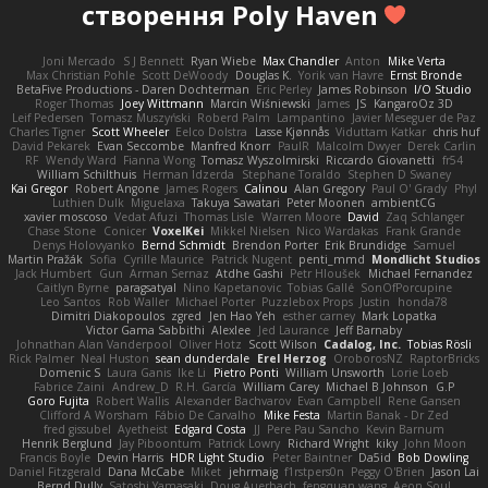
створення Poly Haven
Joni Mercado
S J Bennett
Ryan Wiebe
Max Chandler
Anton
Mike Verta
Max Christian Pohle
Scott DeWoody
Douglas K.
Yorik van Havre
Ernst Bronde
BetaFive Productions - Daren Dochterman
Eric Perley
James Robinson
I/O Studio
Roger Thomas
Joey Wittmann
Marcin Wiśniewski
James
JS
KangaroOz 3D
Leif Pedersen
Tomasz Muszyński
Roberd Palm
Lampantino
Javier Meseguer de Paz
Charles Tigner
Scott Wheeler
Eelco Dolstra
Lasse Kjønnås
Viduttam Katkar
chris huf
David Pekarek
Evan Seccombe
Manfred Knorr
PaulR
Malcolm Dwyer
Derek Carlin
RF
Wendy Ward
Fianna Wong
Tomasz Wyszolmirski
Riccardo Giovanetti
fr54
William Schilthuis
Herman Idzerda
Stephane Toraldo
Stephen D Swaney
Kai Gregor
Robert Angone
James Rogers
Calinou
Alan Gregory
Paul O' Grady
Phyl
Luthien Dulk
Miguelaxa
Takuya Sawatari
Peter Moonen
ambientCG
xavier moscoso
Vedat Afuzi
Thomas Lisle
Warren Moore
David
Zaq Schlanger
Chase Stone
Conicer
VoxelKei
Mikkel Nielsen
Nico Wardakas
Frank Grande
Denys Holovyanko
Bernd Schmidt
Brendon Porter
Erik Brundidge
Samuel
Martin Pražák
Sofia
Cyrille Maurice
Patrick Nugent
penti_mmd
Mondlicht Studios
Jack Humbert
Gun
Arman Sernaz
Atdhe Gashi
Petr Hloušek
Michael Fernandez
Caitlyn Byrne
paragsatyal
Nino Kapetanovic
Tobias Gallé
SonOfPorcupine
Leo Santos
Rob Waller
Michael Porter
Puzzlebox Props
Justin
honda78
Dimitri Diakopoulos
zgred
Jen Hao Yeh
esther carney
Mark Lopatka
Victor Gama Sabbithi
Alexlee
Jed Laurance
Jeff Barnaby
Johnathan Alan Vanderpool
Oliver Hotz
Scott Wilson
Cadalog, Inc.
Tobias Rösli
Rick Palmer
Neal Huston
sean dunderdale
Erel Herzog
OroborosNZ
RaptorBricks
Domenic S
Laura Ganis
Ike Li
Pietro Ponti
William Unsworth
Lorie Loeb
Fabrice Zaini
Andrew_D
R.H. García
William Carey
Michael B Johnson
G.P
Goro Fujita
Robert Wallis
Alexander Bachvarov
Evan Campbell
Rene Gansen
Clifford A Worsham
Fábio De Carvalho
Mike Festa
Martin Banak - Dr Zed
fred gissubel
Ayetheist
Edgard Costa
JJ
Pere Pau Sancho
Kevin Barnum
Henrik Berglund
Jay Piboontum
Patrick Lowry
Richard Wright
kiky
John Moon
Francis Boyle
Devin Harris
HDR Light Studio
Peter Baintner
Da5id
Bob Dowling
Daniel Fitzgerald
Dana McCabe
Miket
jehrmaig
f1rstpers0n
Peggy O'Brien
Jason Lai
Bernd Dully
Satoshi Yamasaki
Doug Auerbach
fengquan wang
Aeon Soul