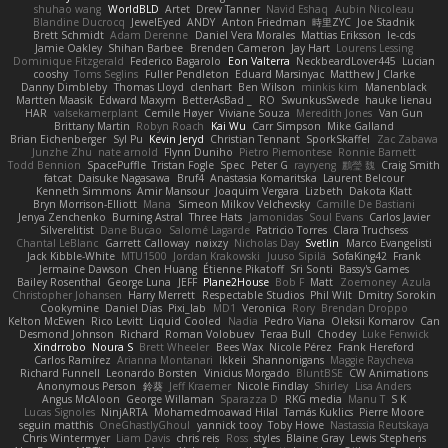
shuhao wang
WorldBLD
Artet
Drew Tanner
Navid Eshaq
Aubin Nicoleau
Blandine Ducrocq
JewelEyed
ANDY
Anton Friedman
時里ZYC
Joe Stadnik
Brett Schmidt
Adam Derenne
Daniel Vera Morales
Mattias Eriksson
le-cds
Jamie Oakley
Shihan Barbee
Brenden Cameron
Jay Hart
Lourens Lessing
Dominique Fitzgerald
Federico Bagarolo
Eon Valterra
NeckbeardLover445
Lucian
cooshy
Toms Seglins
Fuller Pendleton
Eduard Marsinyac
Matthew J Clarke
Danny Dimbleby
Thomas Lloyd
clenhart
Ben Wilson
minkis kim
Manenblack
Martten Maasik
Edward Maxym
BetterAsBad _
RO
SwunkusSwede
hauke lienau
HAR
valsekamerplant
Cemile Høyer
Viviane Souza
Meredith Jones
Van Gun
Brittany Martin
Robyn Roach
Kai Wu
Carr Simpson
Mike Galland
Brian Eichenberger
Syl Pu
Kevin Jeryd
Christian Tennant
SporkSkaffel
Zac Zabawa
Junzhe Zhu
nate arnold
Flynn Duniho
Pietro Piemontese
Ronnie Barnett
Todd Bennion
SpacePuffle
Tristan Fogle
Spec
Peter G
rayryeng
鸝瑩 魏
Craig Smith
fatcat
Daisuke Nagasawa
Bruf4
Anastasia Komaritska
Laurent Belcour
Kenneth Simmons
Amir Mansour
Joaquim Vergara
Lizbeth
Dakota Klatt
Bryn Morrison-Elliott
Mana
Simeon Milkov Velchevsky
Camille De Bastiani
Jenya Zenchenko
Burning Astral
Three Hats
Jamonidas
Soul Evans
Carlos Javier
Silverelitist
Dane Bucao
Salomé Lagarde
Patricio Torres
Clara Truchsess
Chantal LeBlanc
Garrett Calloway
nøixzy
Nicholas Day
Svetlin
Marco Evangelisti
Jack Kibble-White
MTU1500
Jordan Krakowski
Juuso Sipilä
SofaKing42
Frank
Jermaine Dawson
Chen Huang
Étienne Pikatoff
Sri Sonti
Bassy's Games
Bailey Rosenthal
George Luna
JEFF
Plane2House
Bob F
Matt
Zoemoney
Azula
Christopher Johansen
Harry Merrett
Respectable Studios
Phil Wilt
Dmitry Sorokin
Cookymine
Daniel Dias
Pixi_lab
MD1
Veronica
Rory
Brendan Droppo
Kelton McEwen
Rico Levitt
Liquid Cooled
Nadia
Pedro Viana
Oleksii Komarov
Can
Desmond Johnson
Richard
Roman Volobuev
Teraa Bull
Chodey
Luke Fenwick
Xindrrobo
Noura S
Brett Wheeler
Bees Wax
Nicole Pérez
Frank Hereford
Carlos Ramírez
Arianna Montanari
Ikkeii
Shannonigans
Maggie Raycheva
Richard Funnell
Leonardo Borsten
Vinicius Morgado
BluntBSE
CW Animations
Anonymous Person
鈴葵
Jeff Kraemer
Nicole Findlay
Shirley
Lisa Anders
Angus McAloon
George Willaman
Sparazza D
RKG media
Manu T
S K
Lucas Signoles
NinjARTA
Mohamedmoawad Hilal
Tamás Kuklics
Pierre Moore
seguin matthis
OneGhastlyGhoul
yannick tooy
Toby Howe
Nastassia Reutskaya
Chris Wintermyer
Liam Davis
chris reis
Ross
styles
Blaine Gray
Lewis Stephens