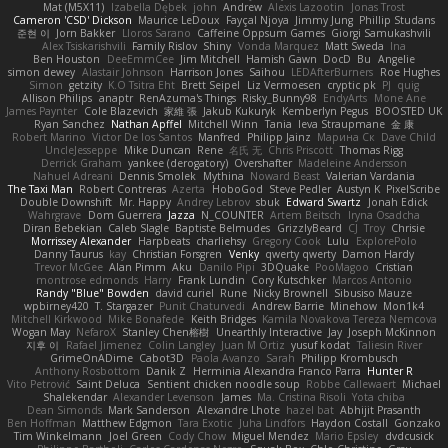
Mat (M5X11)
Izabella Dębek
john
Andrew
Alexis Lazootin
Jonas Trost
Cameron 'CSD' Dickson
Maurice LeDoux
Fayçal Njoya
Jimmy Jung
Phillip Studans
준현 이
Jorn Bakker
Lloros Sarano
Caffeine Oppsum Games
Giorgi Samukashvili
Alex Tsiskarishvili
Family Rislov
Shiny
Vonda Marquez
Matt Sweda
Ina
Ben Houston
DeeEmmCee
Jim Mitchell
Hamish Gawn
DocD
Bu
Angelie
simon dewey
Alastair Johnson
Harrison Jones
Saihou
LEDAfterBurners
Roe Hughes
Simon
getzity
K.O Tsitra Eht
Brett Seipel
Liz Vermoesen
cryptic pk
PJ
quig
Allison Philips
anaptr
RenAzuma's Things
Risky_Bunny98
EndyArts
Mone Ane
James Paynter
Cole Blazevich
家維 張
Jakub Kukuryk
Kemberlyn Pegus
BOOSTED UK
Ryan Sanchez
Nathan Apffel
Mitchell Winn
Tania
Ieva Straupmane
金 康
Robert Marino
Victor De los Santos
Manfred
Philipp Jainz
Марина Ск
Dave Child
UncleJesseppe
Mike Duncan
Rene
名氏 无
Chris Priscott
Thomas Rigg
Derrick Graham
yankee (derogatory)
Overshafter
Madeleine Andersson
Nahuel Adreani
Dennis Smolek
Mythina
Noward Beast
Valerian Vardania
The Taxi Man
Robert Contreras
Azerta
HoboGod
Steve Pedler
Austyn K
PixelScribe
Double Downshift
Mr. Happy
Andrey Lebrov
sbuk
Edward Swartz
Jonah Edick
Wahrgrave
Dom Guerrera
Jazza
N_COUNTER
Artem Beitsch
Iryna Osadcha
Diran Bebekian
Caleb Slagle
Baptiste Belmudes
GrizzlyBeard
CJ
Troy
Chrisie
Morrissey Alexander
Harpbeats
charliehsy
Gregory Cook
Lulu
ExplorePolo
Danny Taurus
kay
Christian Forsgren
Venky
qwerty qwerty
Damon Hardy
Trevor McGee
Alan Pimm
Aku
Danilo Pipi
3DQuake
PooMagoo
Cristian
montrose edmonds
Harry
Frank Lundin
Cory Kutschker
Marcos Antonio
Randy "Blue" Bowden
david curiel
Rune
Nicky Brownell
Sibusiso Mauze
wpbirney420
T. Stargazer
Punit Chaturvedi
Andrew Barrie
Minehow
Mon1k4
Mitchell Kirkwood
Mike Bonafede
Keith Bridges
Kamila Novakova Tereza Nemcova
Wogan May
NefaroX
Stanley Chen榕樹
Unearthly Interactive
Jay
Joseph McKinnon
지후 이
Rafael Jimenez
Colin Langley
Juan M Ortiz
yusuf kodat
Taliesin River
GrimeOnADime
Cabot3D
Paola Avanzo
Sarah
Philipp Krombusch
Anthony Rosbottom
Danik Z
Herminia Alexandra Franco Parra
Hunter R
Vito Petrović
Saint Deluca
Sentient chicken noodle soup
Robbe Callewaert
Michael
Shalekendar
Alexander Levenson
James
Ma. Cristina Risoli
Yota chiba
Dean Simonds
Mark Sanderson
Alexandre Lhote
hazel bat
Abhijit Prasanth
Ben Hoffman
Matthew Edgmon
Tara Exotic
Juha Lindfors
Haydon Costall
Gonzako
Tim Winkelmann
Joel Green
Cody Chow
Miguel Mendez
Mario Epsley
dvdcusick