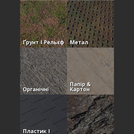
Ґрунт І Рельєф
Метал
Папір &
Органічні
Картон
Пластик І