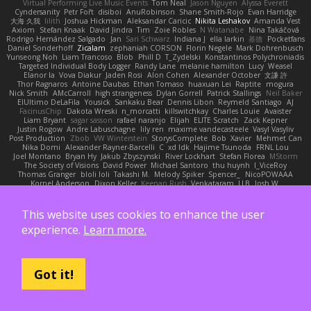
Virtual Performing Live Music Events
Tom Neal
Jason Nguyen
Alyssa Everett
Cyndersanity
Petr Fořt
disiboi
AnuRobinson
Shane Smith-Rojo
Evan Harridge
大海 久我
lilith
Joshua Hickman
Aleksandar Caricic
Nikita Leshakov
Amanda Vest
Axiom
Stefan Knaak
David Jindra
Tim
Zoie Robles
N Watanabe
Nina Takáčová
Rodrigo Hernández Salgado
Jan
Sari Schwarz
Indiana J
ella larkin
基德
Pocketfans
Daniel Sonderhoff
Zicalam
zephaniah CORSON
Florin Negele
Mark Dohrenbusch
Yunseong Noh
Liam Trancoso
Blob
Phill D
T_Zydelski
Konstantinos Polychroniadis
Targeted Individual Body Logger
Randy Lane
melanie hamilton
Lucy
Weasel
Elanor la
Vova Diakur
Jaden Rosi
Alon Cohen
Alexander October
文謙 許
Thor Ragnaros
Antoine Daubas
Ethan Tomaso
huaxuan Lei
Raptite
mogura
Nick Smith
AMcCarroll
high strangeness
Dylan Gorrell
Patrick Stallings
Neil Baker
ElUltimo DeLaFila
Yousick
Sankaku Bear
Dennis Libon
Reymeld Santiago
AJ
FacinusChip
Dakota Wreski
n_morcatti
killswitchkay
Charles Louie
Avaister
Liam Bryant
sagar sasson
rafael naranjo
Elijah
ELITE Scratch
Zack Kepner
Justin Rogow
Andre Labuschagne
lily ren
maxime vandecasteele
Vasyl Vasyliv
Post Production
Zbob
VW Winterstein
StorysComplete
Bob
Xavier
Mehmet Can
Nika Domi
Alexander Rayner-Barcelli
C
xd Idk
Hajime Tsunoda
FRNL Lou
Joel Montano
Bryan Hy
Jakub Zbyszynski
River Lockhart
Stefan Florea
MStorm
The Society of Visions
David Power
Michael Santoro
thu huynh
I_ViceRoy
Thomas Granger
bloli loli
Takashi M.
Melody Spiker
Spencer_
NicoPOWAAA
Kornel Anderson
Dixon Keller
Keenan Rush
Venkataram
LLB
Josh W.
Kevin Showman
Naomi Soh
McCoder
John Elliotte
Gregory Basile
Filip Wieland
Sebastian Norlund
blog cruvi
Marc Nguyen
MaxDezignz
Tic_cle
nogutidaisuke
George Dvorak
Haris Lattirom
Matthew Daday
Paul
Kamil Uriasz
Lirian
This website uses cookies to enhance the user
Sarah Schrock
Logan Hertz
Gaël Gilly
Musical Nexus
Buttmunky1
Danny Sale
experience.
Learn more.
Elias Guevara
Kathreena B
Huitaka Studio
Digital Abbot
Aleksandr Chebotariov
Cole Turner
John Kevin Ong
JonDo
Filip
Cornellus Pendrahgon
Striker The Fox
Lale
Gökhan Sazdağı
Steve-0
el smells
丸 黒
Domantas Jokšas
Eduard
EvilQ
Alexander Olesen
Luke C
Shawn Anderson
Tess
opostol
Jiří Ptáček
JamTarts
Clive McKenzie
Shabeen Barzey - Browne
Josh
Martin Bailey
Espen
Princess
Got it!
SiryuSama
Kelu
Sean Derham
Sam Fowler
Funny_ Compilation69
htai wu
Nadia
Pupper
John KD
Mimic
The Remodeling Veteran
Talyana S
Parker
Mister Venom
Markku Hakala
Hussien Mohamed
Gaforga VK
Ich Simp
cyril faia
Nipper1er
ふぇ えっ
Tomato Huwaidi
Eduardo ramirez
Peter Bates
Jediah Pesu
Randy Wells
Eilir Ho
Mrunit Churi
Necromantique
Nikki Balsem
Render House
John Hughes