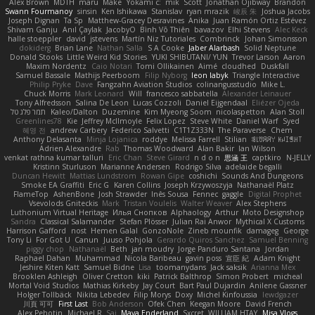
Alex Brown
MDTH
maru
Make
Yokami c:
mik
Scott
Jonathan Ojibway
Brandon
Swann Fourmanoy
sinsin
Ken Ishikawa
Stanislav
ryan mrazik
峻辰 朱
Joshua Jacobs
Joseph Dignan
Ta Sp
Matthew-Gracey Desravines
Anika
Juan Ramón Ortiz Estévez
Shivam Ganju
Anıl Çaylak
JacobyO
Bình Võ Thiên
bavazov
Elhi Stevens
Alec Keck
halle stoeppler
david
jstevens
Martín Niz Tutoriales
Combrinck
Johan Simonsson
dokiderg
Brian Lane
Nathan Salla
S A Cooke
Jaber Alarbash
Solid Neptune
Donald Stooks
Little Weird Kid Stories
YUKI SHIBUTANI/ YUN
Trevor Larson
Aaron
Maxim Nordentz
Caio Notari
Tomi Ollikainen
Aimé
cloudhed
Duskfall
Samuel Bassale
Mathijs Peerboom
Filip Nyborg
leon labyk
Triangle Interactive
Philip Pryke
Dave
Fangzahn Aviation Studios
colinangusstudio
Mike L.
Chuck Morris
Mark Leonard
Will
francesco sabbatella
Alexander Leinauer
Tony Alfredsson
Salina De Leon
Lucas Cozzoli
Daniel Eijgendaal
Eliézer Ojeda
תמר פלג טל
Kaleo/Dalton
Duzemine
Kim Myeong Soom
nicolaspetton
Alan Stoll
Greenlines78
Kie
Jeffrey McIlmoyle
Felix Lopez
Steve White
Daniel Warf
Syed
혜영 전
andrew Carbery
Federico Salvetti
C1T1Z333N
The Paraverse
Chem
Anthony Delasanta
Minja Lojanica
roddye
Melissa Farrell
Stilian
ꌃ꒒ꀎꋪꋪꌩ ꀘꈤꀤꁅꃅ꓄
Adrien Alexandre
Rab
Thomas Woodward
Alan Bakir
Ian Wilson
venkat rathna kumar talluri
Eric Chan
Steve Girard
n d o n
思涵 王
captkiro
N-JELLY
Kristinn Sturluson
Marianne Andersen
Rodrigo Silva
adelaide begalli
Duncan Hewitt
Mattias Lundstrom
Rowan Gipe
coshichi
Sounds And Dungeons
Smoke EA Graffiti
Eric G
Karen Collins
Joseph Krzywoszyja
Nathanaël Platz
FlameTop
AshenBone
Josh Strawder
Inês Sousa
Fennec
gaggle
Digital Prophet
Vsevolods Gniteckis
Mark
Tristan Voulelis
Walter Weaver
Alex Stephens
Luthonium Virtual Heritage
Илья Снопков
Alphaology
Arthur
Moto Designshop
Sandra
Classical Salamander
Stefan Plösser
Julian Rai Anwor
Mythical X Customs
Harrison Gafford
nost
Hemen Galal
GonzoNole
Zineb mounfik
damageg
George
Tony Li
For Got U
Canun
Juuso Pohjola
Gerardo Quiros Sanchez
Samuel Benning
piggy chop
Nathanaël
Beth
jan moudry
Jorge Panduro Santana
Jordan
Raphael Dahan
Muhammad
Nicola Baribeau
gavin poss
宣臣 紀
Adam Knight
Jeshire Kiten Katt
Samuel Bidne
Lisa
toomanydans
Jack saksik
Arianna Mex
Brooklen Ashleigh
Oliver Cretton
kiki
Patrick Balthrop
Simon Probert
micheal
Mortal Void Studios
Mathias Kirkeby
Jay Court
Bart Paul Dujardin
Anilene Gassner
Holger Tollbäck
Nikita Lebedev
Filip Morys
Doxy
Michel Kinfoussia
lewdgazer
川頁 可可
First Last
Bob Anderson
Ofek Chen
Keegan Moore
David French
Alex Pehotin
Michael R
Sai
Maya Enderland
Sxcret
WILLIAM HTAY
Misa Vlogs