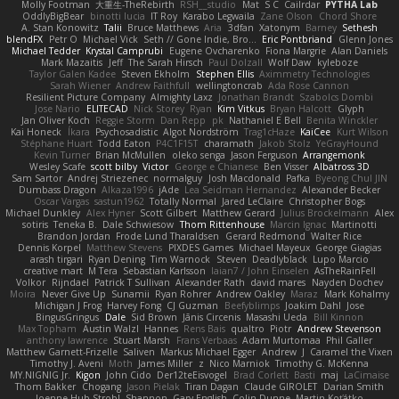
Molly Footman
大重生-TheRebirth
RSH__studio
Mat
S C
Cailrdar
PYTHA Lab
OddlyBigBear
binotti lucia
IT Roy
Karabo Legwaila
Zane Olson
Chord Shore
A. Stan Konowitz
Talii
Bruce Matthews
Aria
3dfan
Xatonym
Barney
Sethesh
blendFX
Petr O
Michael Vick
Seth // Gone Indie, Bro...
Eric Pontbriand
Glenn Jones
Michael Tedder
Krystal Camprubi
Eugene Ovcharenko
Fiona Margrie
Alan Daniels
Mark Mazaitis
Jeff
The Sarah Hirsch
Paul Dolzall
Wolf Daw
kyleboze
Taylor Galen Kadee
Steven Ekholm
Stephen Ellis
Aximmetry Technologies
Sarah Wiener
Andrew Faithfull
wellingtoncrab
Ada Rose Cannon
Resilient Picture Company
Almighty Laxz
Jonathan Brandt
Szabolcs Dombi
Jose Nario
ELITECAD
Nick Storey
Ryan
Kim Vitkus
Bryan Halcott
Glyph
Jan Oliver Koch
Reggie Storm
Dan Repp
pk
Nathaniel E Bell
Benita Winckler
Kai Honeck
Íkara
Psychosadistic
Algot Nordström
Trag1cHaze
KaiCee
Kurt Wilson
Stéphane Huart
Todd Eaton
P4C1F15T
charamath
Jakob Stolz
YeGrayHound
Kevin Turner
Brian McMullen
oleko senga
Jason Ferguson
Arrangemonk
Wesley Scafe
scott bilby
Victor
George e Chianese
Ben Visser
Albatross 3D
Sam Sartor
Andrej Striezenec
normalguy
Josh Macdonald
Pafka
Byeong Chul JIN
Dumbass Dragon
Alkaza1996
jAde
Lea Seidman Hernandez
Alexander Becker
Oscar Vargas
sastun1962
Totally Normal
Jared LeClaire
Christopher Bogs
Michael Dunkley
Alex Hyner
Scott Gilbert
Matthew Gerard
Julius Brockelmann
Alex
sotiris
Teneka B.
Dale Schwiesow
Thom Rittenhouse
Marcin Ignac
Martinotti
Brandon Jordan
Frode Lund Tharaldsen
Gerard Redmond
Walter Rice
Dennis Korpel
Matthew Stevens
PIXDES Games
Michael Mayeux
George Giagias
arash tirgari
Ryan Dening
Tim Warnock
Steven
Deadlyblack
Lupo Marcio
creative mart
M Tera
Sebastian Karlsson
Iaian7 / John Einselen
AsTheRainFell
Volkor
Rijndael
Patrick T Sullivan
Alexander Rath
david mares
Nayden Dochev
Moira
Never Give Up
Sunamii
Ryan Rohrer
Andrew Oakley
Maraz
Mark Kohalmy
Michigan J Frog
Harvey Fong
CJ Guzman
Beefyblimps
Joakim Dahl
Jose
BingusGringus
Dale
Sid Brown
Jānis Circenis
Masashi Ueda
Bill Kinnon
Max Topham
Austin Walzl
Hannes
Rens Bais
qualtro
Piotr
Andrew Stevenson
anthony lawrence
Stuart Marsh
Frans Verbaas
Adam Murtomaa
Phil Galler
Matthew Garnett-Frizelle
Saliven
Markus Michael Egger
Andrew
J
Caramel the Vixen
Timothy J. Aveni
Moth
James Miller
z
Nico Marniok
Timothy G. McKenna
MY.NIGNIG Jr.
Kigon
John Cido
Der12teEisvogel
Brad Corlett
Basti
maj
LaCimaise
Thom Bakker
Chogang
Jason Pielak
Tiran Dagan
Claude GIROLET
Darian Smith
Joenne Hub-Strobl
Shannon
Gary English
Colin Dunne
Martin Koťátko