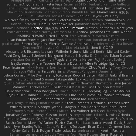
Philippe Bartholi
Carlos Cardenas Negro
Squak Box
Chlo Christine
Gray
Someone Anyone
sonal
Peter Page
Saturnis#6115
Heriberto Reinoso Gallegos
Elena T
Strogg
DaskalosBCE
ManiacMayo
Michael Hirschfelder
Joshua Palfrey
A
Maximino Huertas Vila
Shansen
Pureon
Rinalds Miļicins
Monica Pirvu
家俊 吴
Jahluu
Paul Marshall
Tabia Lourenco
Redlion
HeyoNSFW
Darry
Wojciech Świątkiewicz
Jack Lynch
Peter Siemens
Ben Berntsen
Nananekoko
Ian
Davide Bortoletti
Coral
Heather Walker
Jonathan Shelley
Martín Franchi
Bianca Goldbach
Beefree
治英 矢島
Caleb Simmons
Nathan
baitham i
Maet
Jean
Fenice Ardente
Fabian Norrby
Fatimah Aziz
Andrew
Johanna Fate
Mike Weber
HARRISON PARKER
Ned Fullsom
Ergo Venatus
D
Marco De mitri
Iulian-Eduard Varvara
Jack Plummer
Temple Simpson
Jonathan Diaz
Jadriaan
paul paviot
Emma Reynolds
Michael Rampe
Anna Kasunic
mleczyk
Valeria Rosales
ZerozenSFM
tbycae
Chloe Kiso
Alastair JL
chen li
OOPS!
Alessandro & Riccardo Lazzarin
Wilhelm Nylund
Michael Bertin
Michael Stetler
Yashi Zeng
Jacob Schelbert
Malignant
Hardy
J
Moritz S.
Chihirios
Ethan Mulwee
Jonathan Correa
Rose
Jhon Magdalena
Aisha Harper
Fuji
Rupert Eveleigh
JaaySweeney
Andrei Tabone
Ruslana Dutchak
Allen Partridge
EpsilonCG
Peter Jessiman
Nikki Navaille
komito
emil
Saintetixx
Zhou Weitong
Tony Elwood
Sprague Williams
FeroshGirlSims
Worawut Pongchen
Daniel Jennings
Joshua Conard
Mike Dyer
Jeremy Fukunaga
Rockie Hoerter
鸿彬 邱
Gabriel Brenne
Carmine Ciccone
Paul Shewan
luke gentile
Lux_Fox
azbeaupre
Binsei Numao
Quade Zaban
Aleksandra Davydenko
Benjamin Newman
Kumatora
Liam Jordan
Masanyao
Andreas Gohl
TheThomasTrainzUser
Line Ulv
John Dreessen
David Valentine
Edson Rodriguez
Dávid Borsodi
Lil Sleeping Bag
SubToMyYTplz
Bryn Couser
HanaYou
Hakar Kerarmor
Elric Chen
Michelle Hironaka
Yandong
Supachai Chanarittichai
Leonard Rio
Ben Seaman
Axis Design Studio | Elliott Benjamin
Steve Clements
Gordon S
Thomas Deisz
William Bergen II
Slompy
yotpak
Morgan
Ximo Llopis Barber
Piero Perez
Anthony Simuel
astroblur
Erik Miller
Fred Vollmer
Jeff Kissel
Martin Býšek
Jonathan Caron-Roberge
Gaston
Jose Luis
seryong kim
till toe
Nicolas Ocheda
Clemente Gonzalez
Sean McSharry
Jack Palmstrom
John Daineusaure
Bas Peeters
Sascha Donie
Marvin W Parker
Patrick
Zach Ball
Isaac
katren wood
Deek_Blue
Jason Eyre
Bradley Wilson
Cathy W
Dennis Torosyan
Brian Dolan
Cameron Koch
Xavier Caliz
Zach Robyn
Fizzle
Lukas Ess
andrea cerini
Keerthi Pachala
Benjamin Learmonth
Claudia Toyama
Von Piper Flowers
Søren Rosendahl