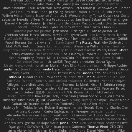
Jake Aust
Scott Peters
mytrixx
dave garcia
Gaëlle Robardet-Nicolas
wymo
Zoidrawzaton
Toby SWANSON
Jaime Jasso
Liam Cox
Joshua Bramer
Mucai 'Daduska'
Paul Henderson
Nisse Axman
Peter Križan Jr.
WidowMakes
Harper
Joe Lihou
michael Chan
Jo Gylling
Braiden Dolph
たこーん
Austin Pierce
Willem Hörter
Valery
Maxence Vinot
Lev K
Woozle
Ackley
Tanya Krzywinska
Gorto
sebastian heredia
Villem
Milina Papadopoulos
SamBean
Sebastian Williams
igorrr
Daniel P
Nicole Manson
Jan Tellethon
Ben Casey
Max Cukrowski
Elvis Germano
CharlesD
Pomakenel
Ryder
Renart-Patreon
Kazo Kazo
Chuck CG
antonio palacios puertas
jack manzi
Bertinger
k
Tom Kayakson
GP
Christian Schau
Hristo Nikolov
将太郎 山田
kyomawolf
Rico Kanthatham
Marcus
ThatDude69
Edward Greenberg
Scruffy Wolf
Irwin Jomar
曜萌 石
Stephen Griffith
Pascal Bureau
Samuel Avraham
Steve Cypert
The Rusted Pixel
Alex Söderström
MoE MoW
Autumn Grace
Leonardo Grosso
Alexander Williams
KerriTheWriter
alejandro chavez herrera
V
ramandeep kaur
Rafael Oliveira
Wendy Morris
Matze
Kelley Womble
Nicolas Ocheda
Kiba
Crunchy Numbers
El/Ellie/Eleanor
Sean Humphrey
Franco
Malik
LotionZulu
Punchersize
Neil Rowe
Nicolas
Genevieve Dumas
rich
cav528
Troy Lutz
ahrotahn
Sethu Nguna
Maciej Krzyszkowski
Jonathan Mullen
Reid Ellis
Robert Jefferson
Philippe Authier
yunlai hao
Juan Fonseca
Paulo Trecenti
Karol Droszcz
Fancy Flannel
J Chris Druce
BraanFlakes08
Cut and Ripped
Patrick Perkins
Simon Lindauer
Chris Arko
Patrick M
Didadi Le
Callum Walton
etudenc
zylo
Daniel
Artem Zhuzhlikov
Sam Gao
Womp
Francois Lord
AirSickLowLander
Guillermo
Henrik Lindqvist
Village's hope Miniatures
Spark Lab
Seamus
La Monk
Kitsun3
Sabrina Yeong
Barbara Hanusiak
Mitch Landers
Richard
Haan
Pressman505
Katelynn Parsec
Jacob Duhon
포로루
Deborah
84d93r
Ryszard Abdul
Michael Zahn
Diego Bermudez
Raw Magic
Kelly Tomlinson | Vision Space
VuD
Jaii Orozco
Kimberly Hutchinson
貴 山崎
Ayomide Awe
Sicong Ouyang
bjakbjak
Davide Medici
Padraic McQuarrie
david james
Toriten57
Ginsnile Allen
Moritz Cremer
Made by Miri
Tobias Jensby
Robert Bergman
martin
NebularStreams
Charles Chen
Anxiety Opossum
Carlos Esplugues
Jim Kneuper
sebastian botero
Almantas Vasiliauskas
Tess Cornwall
Rahul Chandwaney
Austin Durban
Travis
Yuliya
Ralph Does Stuff
EEEEE
Jelle sahmkow
Scopitones
Brad Mellesmoen
A J
Andrew Islas
Ignacio
Kalliope Marie
Josh Dunfee
Gen
viviisection
Seraphin Ernst
Ryan game
SLAWWNN_ 2214
Juan pablo Gutierrez
Thomas Elrod
ZED ZED
James Abney
John kivinen
Kieran Kuhn
Alec Drake
Desert Viber
MutantMike