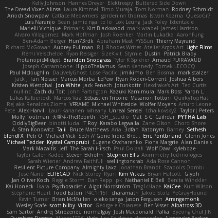
Kelly Johnson
Hannes Dreyer
Elektrospy
Buttered Side Down
The Dread Vixen Alinsa
Laura Kimmel
Timo Muraja
Tom Norman
Rodney Schmidt
Arioch Snowpaw
Catface Meowmers
gardeninn thomas
Istvan Kozma
QuesoGr7
Luis Naranjo
Sean
jamie ngai to lo
Lök Leung
Jack Foley
fxtentacle
Marielli Vichique
Primaris
Kirt Blackwood
mark wrabel
James Harrison
Alvaro Villagomez
Mark Hoffman
Josh Roenker
Martin Lukačka
AaronFung
Ben-Adam Berger
Hun73rdk
Abraham Mast
YYSSun
Thierry Mayrand
Richard McGowan
Aubrey Pullman
R.J. Rhodes Writes
Atelier Argos Art
Light Films
Rémi Verschelde
Ryan Reisiger
SizeKivit
Stymie
Dustin
Patrick Brady
ProtanopicMidget
Brandon Snodgrass
Tyler K Spicher
Arnaud PUIRAVAUD
Joseph Catrambone
HippoThalamus
Sean Kennedy
Tomek LECOCQ
Paul Mcloughlin
DaLivelyGhost
Lose Pacific
Jimikimo
Ben Bosma
mark stalzer
Jack J
Ian Neisser
Marcus Morba
LePew
Ryan Roden-Corrent
Joshua Albers
Kristen Westphal
Jon White
Jack Fenech
Jotunkottr
Hexdrake's Art
Ted Curtis
nullinc
Zach du Toit
John Partington
Kazuki Kamimura
Mark Boss
Yaron L.
Lukas Kalbertodt
Marcos Vaz
Sébastien Tricoire
Masanori Tottori
QuirkyTopHat
ReJ aka Renaldas Zioma
VFRAME
Michael Whiteside
Wolfer Moyens
Arturo Leone
Pete
Alex Harvill
Lauri Kananen
wheany
Unreal Sensei
tchaikovsky2
Taylor J Peters
Molly Footman
大重生-TheRebirth
RSH__studio
Mat
S C
Cailrdar
PYTHA Lab
OddlyBigBear
binotti lucia
IT Roy
Karabo Legwaila
Zane Olson
Chord Shore
A. Stan Konowitz
Talii
Bruce Matthews
Aria
3dfan
Xatonym
Barney
Sethesh
blendFX
Petr O
Michael Vick
Seth // Gone Indie, Bro...
Eric Pontbriand
Glenn Jones
Michael Tedder
Krystal Camprubi
Eugene Ovcharenko
Fiona Margrie
Alan Daniels
Mark Mazaitis
Jeff
The Sarah Hirsch
Paul Dolzall
Wolf Daw
kyleboze
Taylor Galen Kadee
Steven Ekholm
Stephen Ellis
Aximmetry Technologies
Sarah Wiener
Andrew Faithfull
wellingtoncrab
Ada Rose Cannon
Resilient Picture Company
Almighty Laxz
Jonathan Brandt
Szabolcs Dombi
Jose Nario
ELITECAD
Nick Storey
Ryan
Kim Vitkus
Bryan Halcott
Glyph
Jan Oliver Koch
Reggie Storm
Dan Repp
pk
Nathaniel E Bell
Benita Winckler
Kai Honeck
Íkara
Psychosadistic
Algot Nordström
Trag1cHaze
KaiCee
Kurt Wilson
Stéphane Huart
Todd Eaton
P4C1F15T
charamath
Jakob Stolz
YeGrayHound
Kevin Turner
Brian McMullen
oleko senga
Jason Ferguson
Arrangemonk
Wesley Scafe
scott bilby
Victor
George e Chianese
Ben Visser
Albatross 3D
Sam Sartor
Andrej Striezenec
normalguy
Josh Macdonald
Pafka
Byeong Chul JIN