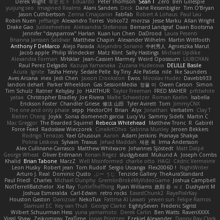
Derek Wight
幸史 松下
Eduardo
Peter Thomson
Sean T
Zero
Ben Gillespie
yuijung seo
Imagined Realms
Alani Sanders
Deck
Dane Reisenbigler
Tim O'Bryan
Jason Cuthbertson
Zerina Cmajcanin
FabFab
Robert A Lohaus
Paul Lau
Robin Nuen
jeffsarge
Alexandro Torres
Volico72
morzsa
Jesse Marku
Allan Wright
Drake Gao
Julileeheehee
Aleksandra Stefanova
Bernard Landgraf
Daan Bootsma
Jennifer "daysparrow" Harlan
Kuan lun Chen
DaDrood
Laura Pesenti
Brianna Janssen Saldivar
Matthew Chapin
Alexander Wilhelm
Martin Wittfooth
Anthony F DeMarco
Alejo Parada
Alejandro Soriano
中村秀人
Agnieszka Marut
Jacob apple
Philip Windecker
Matz Klint
Sally Hastings
Michael Updike
Alexandra Forman
MrIsklar
Jean-Cassien Marmey
Weird Oposssum
LIUBOYAN
Raul Perez Delgado
Kazuya Yamanaka
Zuzana Hudecova
DELILLE Basile
Acura .Ignite
Tasha Henry
Sedale Pelle
by Tiny
Ale Pašeta
nile
Ike Saunders
Aves Arcana
inex
Jedi Chen
Jaxson Crookston
Ewos
Miroslav Hudec
Davebb933
landon dehart
Parker Wheeldon
Gas SessionMedia
정율 이
Owen Carson
Simon
Tim Schulz
Ratner
KelsyJay
Jo
HARTHUR
Taylor Freeman
FRED MAHER
prfctwhite
yataa
Christopher Bradley
Joe Rivera
Malte Schweitzer
Roman Kaelin
Isabella
Erickson Foster
Chandler Griese
修汰 山田
Tyler Avirett
Tom
JimmyCNX
The one and only phase
sepp
HectorOH
Brian
Alyx
Jonathan
Verbatim
Clay T
Reiten Cheng
Joykk
Sonia domenech garcia
Lucy Vu
Sammy Sidefx
Martin C
Mac Greggor
The Bearded Squirrel
Rebecca Whitehead
Matthew Tronc
R
Gabirél
Force Feed
Radosław Wieczorek
CineArtOhio
Sabrina Munley
Jeroen Bekkers
Rodrigo Terrazas
Yael Ghusoun
Aaron
Adam Jenkins
Pranaya Shakya
Polina Leskova
Sylvain
Traxus
Jehad Maddah
재윤 옥
Irma Andersson
Alex Cullinane-Carrasco
Matthew Whiteacre
Johannes Sjöstedt
Matt Dalpé
George Wheat
Oliver Erdmann
Kenan Regez
sludgybeast
Mukund A
Joseph Combs
Khalid
Brian Tabone
MarzZ
Well Misinformed
charlie otto
HAGI
Cédric Vermeirre
Leon Husky
Robert jean
Tom Rudolf
Sergio Uscanga
Flex2006D !
NightWriter
Arturo J. Real
Dominic Qusto
ぶー うじ
Tenzide Gallery
TheAuraStandard
Paul Friedl
Charles
Michael Dunphy
GremlinBrokeMyVideoGame
Joshua Campbell
NotTerrellBatchelor
Xie Ray
TurtleTheThing
Ryan Williams
政則 谷
w z
Dushyant M
Joshua Esmeralda
Carl-Edwin
retro rocks
EasedChunk2
RayePixlrKay
Houston Gaston
Danizoar
NekoTux
Fattma Al Lawati
yewen sun
Felipe Ramos
Slamuel EC
Key van Thull
George Clarke
EightySeven
Frederic Sigrist
Wilbert Schuurman Hess
yuna yamamoto
Derek Carlin
Ben Watts
RavenXXXX
Virgil Shaw
Zeikomiray
TeaTime
Jonas Printzen
Ezekiel Alexander
Danny Ray Clark