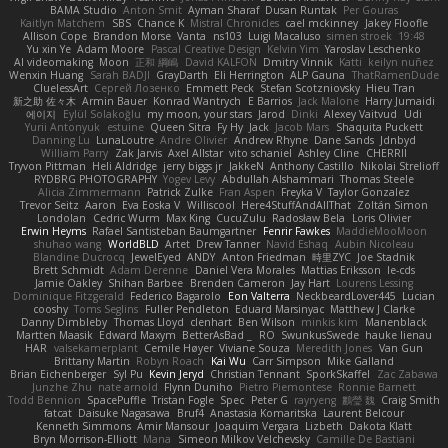
BAMA Studio
Anton Smit
Ayman Sharaf
Dusan Runtak
Per Gouras
Kaitlyn Matchem
SBS
Chance K
Mistral Chronicles
cael mckinney
Jakey Floofle
Allison Cope
Brandon Morse
Vanta
ns103
Luigi Macaluso
simen stroek
19:48
Yu xin Ye
Adam Moore
Pascal Creative Design
Kelvin Yim
Yaroslav Leschenko
AI videomaking
Moon
正和 綱嶋
David KALFON
Dmitry Vinnik
Katti
keilyn nuñez
Wenxin Huang
Sarah BADJI
GrayDarth
Eli Herrington
ALP Gauna
ThatRamenDude
CluelessArt
Cергей Лозенко
Emmett Peck
Stefan Scotzniovsky
Hieu Tran
新之助 佐々木
Armin Bauer
Konrad Wantrych
E Barrios
Jack Malone
Harry Jumaidi
에이지
Eylül Solakoğlu
my moon, your stars
Jarod
Dinki
Alexey Vaitvud
Udi
Yurii Antonyuk
estuine
Queen Sitra
Fy Hy
Jack
Jacob Mars
Shaquita Puckett
Danning Lu
LunaLoutre
Andre Olivier
Andrew Rhyne
Dane Sands
Jdnbyd
William Parry
Zak Jarvis
Axel Allstar
vito schaniel
Ashley Cline
CHERRII
Tryvon Pittman
Heli Aldridge
jerry biggs jr
JakkeN
Anthony Castillo
Nikolai Strelioff
RYDBRG PHOTOGRAPHY
Yogev Levy
Abdullah Alshammari
Thomas Steele
Alicia Zimmermann
Patrick Zulke
Fran Aspen
Freyka V
Taylor Gonzalez
Trevor Seitz
Aaron
Eva Eoska V
Williscool
Here4StuffAndAllThat
Zoltán Simon
Londolan
Cedric Wurm
Max King
CucuZulu
Radosław Bela
Loris Olivier
Erwin Heyms
Rafael Santisteban Baumgartner
Fenrir Fawkes
MaddieMooMoon
shuhao wang
WorldBLD
Artet
Drew Tanner
Navid Eshaq
Aubin Nicoleau
Blandine Ducrocq
JewelEyed
ANDY
Anton Friedman
時里ZYC
Joe Stadnik
Brett Schmidt
Adam Derenne
Daniel Vera Morales
Mattias Eriksson
le-cds
Jamie Oakley
Shihan Barbee
Brenden Cameron
Jay Hart
Lourens Lessing
Dominique Fitzgerald
Federico Bagarolo
Eon Valterra
NeckbeardLover445
Lucian
cooshy
Toms Seglins
Fuller Pendleton
Eduard Marsinyac
Matthew J Clarke
Danny Dimbleby
Thomas Lloyd
clenhart
Ben Wilson
minkis kim
Manenblack
Martten Maasik
Edward Maxym
BetterAsBad _
RO
SwunkusSwede
hauke lienau
HAR
valsekamerplant
Cemile Høyer
Viviane Souza
Meredith Jones
Van Gun
Brittany Martin
Robyn Roach
Kai Wu
Carr Simpson
Mike Galland
Brian Eichenberger
Syl Pu
Kevin Jeryd
Christian Tennant
SporkSkaffel
Zac Zabawa
Junzhe Zhu
nate arnold
Flynn Duniho
Pietro Piemontese
Ronnie Barnett
Todd Bennion
SpacePuffle
Tristan Fogle
Spec
Peter G
rayryeng
鸝瑩 魏
Craig Smith
fatcat
Daisuke Nagasawa
Bruf4
Anastasia Komaritska
Laurent Belcour
Kenneth Simmons
Amir Mansour
Joaquim Vergara
Lizbeth
Dakota Klatt
Bryn Morrison-Elliott
Mana
Simeon Milkov Velchevsky
Camille De Bastiani