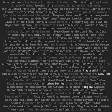
Peter Jessiman
Nikki Navaille
komito
emil
Saintetixx
Zhou Weitong
Tony Elwood
Sprague Williams
FeroshGirlSims
Worawut Pongchen
Daniel Jennings
Joshua Conard
Mike Dyer
Jeremy Fukunaga
Rockie Hoerter
鸿彬 邱
Gabriel Brenne
Carmine Ciccone
Paul Shewan
luke gentile
Lux_Fox
azbeaupre
Binsei Numao
Quade Zaban
Aleksandra Davydenko
Benjamin Newman
Kumatora
Liam Jordan
Masanyao
Andreas Gohl
TheThomasTrainzUser
Line Ulv
John Dreessen
David Valentine
Edson Rodriguez
Dávid Borsodi
Lil Sleeping Bag
SubToMyYTplz
Bryn Couser
HanaYou
Hakar Kerarmor
Elric Chen
Michelle Hironaka
Yandong
Supachai Chanarittichai
Leonard Rio
Ben Seaman
Axis Design Studio | Elliott Benjamin
Steve Clements
Gordon S
Thomas Deisz
William Bergen II
Slompy
yotpak
Morgan
Ximo Llopis Barber
Piero Perez
Anthony Simuel
astroblur
Erik Miller
Fred Vollmer
Jeff Kissel
Martin Býšek
Jonathan Caron-Roberge
Gaston
Jose Luis
seryong kim
till toe
Nicolas Ocheda
Clemente Gonzalez
Sean McSharry
Jack Palmstrom
John Daineusaure
Bas Peeters
Sascha Donie
Marvin W Parker
Patrick
Zach Ball
Isaac
katren wood
Deek_Blue
Jason Eyre
Bradley Wilson
Cathy W
Dennis Torosyan
Brian Dolan
Cameron Koch
Xavier Caliz
Zach Robyn
Fizzle
Lukas Ess
andrea cerini
Keerthi Pachala
Benjamin Learmonth
Claudia Toyama
Von Piper Flowers
Søren Rosendahl
Van Den Heuvel Matthew
Alberto Ferrer Lara
Edo Salvej
Pzit
✧ 𝔪𝔞𝔯𝔦 ✧
eeee
Aurora Nights Studio
Dougal Henken
Attila Malarik
uujann
D1REW00F
Ryan Dunn
mura
Jose Espinoza
iiiimmmm
Matthias LN
SteelDriver
Henri49
Solid Jake
Ricardo Negrete
Саша Ячмень
Solacen
Martynas Gurskas
PlaytestDS
Aren
Paul R LeBlanc
vikky
sepehr sabour
Silly Killy
Benoît Texier
Matthew Jeffs
Kelly Port
Tony Johnson
Sadie J. Foxx
SilentWatcher28
Jose Francisco Martinez
The Name Brand Company
Bouillard
Patrick Ryan
Keu
皓欽 涂
Chris DeVere
Foxokles
garzatron
cyclump
Joshua Dunfee
Giulio Chiaramonte
John Doe
Mornè Blake
Mateusz Relinger
Elia ALMALIKI
JC
uiiunan
Rongina
DigiTaco
Thierwaechter
Francois Gandon
Aaron Mceachern
kath
AREA 6
Alan Farkas
Humoud Al-Amiri
Rasmus Hauge
Arlene Lukkarila
ColdRice25
Anthea Ward
Peter Mark Wittmann
Pascal Scrivani
Elias Jimenez
Lawrence Rogers
Kurt Boyer
Risk 📀
Andreea Cosma
Dan Greenheck
Annette Pew
Stories Beyond The Borders
Spark PJ
Mohamad Hadlah
Kyle Mitrione
Ty Grenier
dddddrdrdrdrdr
Marcell Ceslowsky
Cedoulain
Jeff McGowan
Carlos Filipe
Oleg
Elsie
Markus Löchte
Anton Howell
Alexander Adelmann
Spirit-Rush
Moritz Schmidtchen
Liam