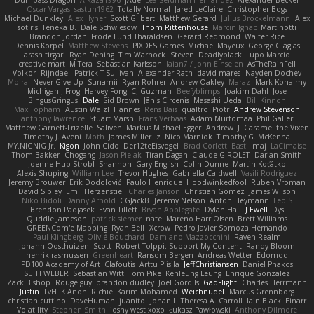
Dumbass Dragon
Alkaza1996
jAde
Lea Seidman Hernandez
Alexander Becker
Oscar Vargas
sastun1962
Totally Normal
Jared LeClaire
Christopher Bogs
Michael Dunkley
Alex Hyner
Scott Gilbert
Matthew Gerard
Julius Brockelmann
Alex
sotiris
Teneka B.
Dale Schwiesow
Thom Rittenhouse
Marcin Ignac
Martinotti
Brandon Jordan
Frode Lund Tharaldsen
Gerard Redmond
Walter Rice
Dennis Korpel
Matthew Stevens
PIXDES Games
Michael Mayeux
George Giagias
arash tirgari
Ryan Dening
Tim Warnock
Steven
Deadlyblack
Lupo Marcio
creative mart
M Tera
Sebastian Karlsson
Iaian7 / John Einselen
AsTheRainFell
Volkor
Rijndael
Patrick T Sullivan
Alexander Rath
david mares
Nayden Dochev
Moira
Never Give Up
Sunamii
Ryan Rohrer
Andrew Oakley
Maraz
Mark Kohalmy
Michigan J Frog
Harvey Fong
CJ Guzman
Beefyblimps
Joakim Dahl
Jose
BingusGringus
Dale
Sid Brown
Jānis Circenis
Masashi Ueda
Bill Kinnon
Max Topham
Austin Walzl
Hannes
Rens Bais
qualtro
Piotr
Andrew Stevenson
anthony lawrence
Stuart Marsh
Frans Verbaas
Adam Murtomaa
Phil Galler
Matthew Garnett-Frizelle
Saliven
Markus Michael Egger
Andrew
J
Caramel the Vixen
Timothy J. Aveni
Moth
James Miller
z
Nico Marniok
Timothy G. McKenna
MY.NIGNIG Jr.
Kigon
John Cido
Der12teEisvogel
Brad Corlett
Basti
maj
LaCimaise
Thom Bakker
Chogang
Jason Pielak
Tiran Dagan
Claude GIROLET
Darian Smith
Joenne Hub-Strobl
Shannon
Gary English
Colin Dunne
Martin Koťátko
Alexis Shuping
William Lee
Trevor Hughes
Gabriella Caldwell
Vasili Rodriguez
Jeremy Brouwer
Erik Dodolović
Paulo Henrique
Hoodwinkedfool
Ruben Vroman
David Sibley
Emil Herzenstiel
Charles Janson
Christian Gomez
James Wilson
Niko Bidoli
Danny Arnold
CGJackB
Jeremy Nelson
Anton Heymann
Leo S
Brendon Padjasek
Evan Tillett
Bryan Applegate
Dylan Hall
J Ewell
Dys
Quddle Jameson
patrick siemer
nate
Mareno Harr Olsen
Brett Williams
GREENCom'e Mapping
Ryan Bell
Xcrow
Pedro Javier Somoza Hernando
Paul Klingberg
Olivié Bouchard
Damiano Mazzocchini
Raven Realm
Johann Oosthuizen
Scott
Robert Tolppi: Support My Content
Randy Bloom
henrik rasmussen
Greenheart
Ransom Bergen
Andreas Wetter
Edomod
PD100 Academy of Art
Clafoutis
Arttu Piisila
JeffChristiansen
Daniel Phakos
SETH WEBER
Sebastian Witt
Tom Pike
Kenleung Leung
Enrique Gonzalez
Zack Bishop
Rouge guy
brandon dudley
Joel Gordils
GadFlight
Charles Herrmann
Justin
LvH
K Anon
Richie
Karim Mohamed
Weichnudel
Marcus Grennborg
christian cuttino
DaveHuman
juanito
Johan L
Theresa A. Carroll
Iain Black
Einarr
Volatility
Stephen Smith
joshy west xoxo
Łukasz Pawłowski
Anthony Dilmore