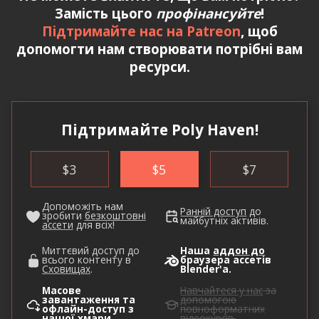
Замість цього
профінансуйте
!
Підтримайте нас на Patreon
, щоб
допомогти нам створювати потрібні вам
ресурси.
Підтримайте Poly Haven!
$
3
$
5
$
7
Допоможіть нам
Ранній доступ
до
зробити
безкоштовні
майбутніх активів.
ассети
для всіх!
Миттєвий доступ до
Наша
аддон до
всього контенту в
браузера ассетів
Сховищах
.
Blender'а.
Масове
Навчайтеся у нас
за
завантаження та
допомогою
офлайн-доступ з
повноформатних
нашої хмари
.
відеокурсів.