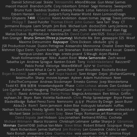
Daniel Schmid Leal
Steele
Nitrosimi96
ANonEMoose
Gun Metal Games
macoll macoll
Brandon Joffe
Cory robertson
Ember
Sage Himeros
Sweeper3D
Bruno Yudi
Daddios Studios
Aleksey Pollack
Lotus
Fabrizio Guidotti
Esbern Hansen
ran nie
Justper's Furry Avatar World
Kevin LomondDesign
Victor Ghyssens
749R
CGautos
Kevin Anderson
dusan tomas
Jegregg
Travis Lemieux
Philipp T
David Pulcifer
Thomas Elliott
John Gutwin
Sara Tarr
Shay
CT
Jermaine Bouyea
Liam Smyth
Jim Bob
Michael Loh
doctor25th
Larry Jenkins
sv
Andrew Lamb
Hamad
rendered_pixel
der_mihi
Worked Wood
Alan Figg
Matias Dubos
BigWhiteLion
Karolina En
David Curiel
alec1025
BeepCodeMusic
Ben Granger
Bruno Simon (Three.js Journey)
Michelle Ma
Ben
glassapple 325
Woof
Maxime Detournière
Rayscaper
Chris Dickson
idkdude
성익 김
JSR Production house
Dustin Pettegrew
Alessandro Mennonna
Onalist
Devin Martin
Mehmet Oguz Derin
Quinn Kowitt
Lee Stranahan
Robert Whitehead
kocat
Grawlix
Hampus Linden
Alex Vega
orestis picard
S Waugh
Arjen Plakke
Noah Kollmannsberger
Niko
Austin Root
Misha Samorodin
Zach wood
Tabatha Lyn
Andrew Sprague
Karsten Eckelt
Tony
VolkEnVaderland
Raizzer47
Pablo Portal
Viktoriya
MisterBKWolf
שי יעקוב
DerHitsch
We Don't Know What A Car Is
James Patel
Joeri Woudstra
Rochelle Bricker
Bojan Rončević
Justin Green
Sof
Hope Hackett
Sven Kröger
Dejvo
JRichardGaming
fatalmuffin
Sharp
movies byevan
Ayleen
Adam Hutchinson
Neet
EchoTheComposer
Andreas Stockmayer
Ernesto Gomez
Joep Meindertsma
Todd KS
景琦 张景琦
trowelandspade
Phase
Colin Lohaus
atoves
Dan Goddard
Loo Cypher
Adrian Haugseng
TheSmallGacha
trvr
Jacob Hooper
Gaetano Gargano
민희 이
Flavio
Artmachiner
Remy Ponso
Magnús Antonsson
Ben Milius
Griffin
rayhaan.3d
Skyro
Rain
Violetta Radkevich
Chris
Philip Spiessberger
Bryce Powell
BladedBadge
Rafael Perez-Torro
Nemnomi
おるす
Photini By Design
Jason Buier
AblazZe
Rom1
Serin Jameson
Aden Bise
nobuyuki takahashi
ruffles
Nathan Stoltzfoos
Freddy Sghetti
Nick Jainschigg
Siyouardi
passivestar
sirdeadduke
Michael Sasse
Jackson Quinn Gray
Steve Teeps
Romanov_art Romanov_art
David Sopala
Joel Hobson
Lou Jonathan
Bertrand RIVEILL
Cocheta
Michael Witmann
Marco Vizcaino
Christoph Letmaier
LaMar Sharpe Jr
Gbromios
Minmax
Daniel1060
Joshua Van-Male
Steve Mitas
Robert Billard
Scopique
Repsaj
Mark Richardson
James Stafford
Jim Rodney
Len Govednik
Cédric Le van
Nate Borsch
alessandro Citro
Osamu Abe
vera usselman
Orly R
Jimmie Floyd