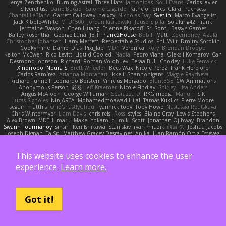
Jenya Zenchenko
Burning Astral
Three Hats
Jamonidas
Soul Evans
Carlos Javier
Silverelitist
Dane Bucao
Salomé Lagarde
Patricio Torres
Clara Truchsess
Chantal LeBlanc
Garrett Calloway
nøixzy
Nicholas Day
Svetlin
Marco Evangelisti
Jack Kibble-White
MTU1500
Jordan Krakowski
Juuso Sipilä
SofaKing42
Frank
Jermaine Dawson
Chen Huang
Étienne Pikatoff
Sri Sonti
Bassy's Games
Bailey Rosenthal
George Luna
JEFF
Plane2House
Bob F
Matt
Zoemoney
Azula
Christopher Johansen
Harry Merrett
Respectable Studios
Phil Wilt
Dmitry Sorokin
Cookymine
Daniel Dias
Pixi_lab
MD1
Veronica
Rory
Brendan Droppo
Kelton McEwen
Rico Levitt
Liquid Cooled
Nadia
Pedro Viana
Oleksii Komarov
Can
Desmond Johnson
Richard
Roman Volobuev
Teraa Bull
Chodey
Luke Fenwick
Xindrrobo
Noura S
Brett Wheeler
Bees Wax
Nicole Pérez
Frank Hereford
Carlos Ramírez
Arianna Montanari
Ikkeii
Shannonigans
Maggie Raycheva
Richard Funnell
Leonardo Borsten
Vinicius Morgado
BluntBSE
CW Animations
Anonymous Person
鈴葵
Jeff Kraemer
Nicole Findlay
Shirley
Lisa Anders
Angus McAloon
George Willaman
Sparazza D
RKG media
Manu T
S K
Lucas Signoles
NinjARTA
Mohamedmoawad Hilal
Tamás Kuklics
Pierre Moore
seguin matthis
OneGhastlyGhoul
yannick tooy
Toby Howe
Nastassia Reutskaya
Chris Wintermyer
Liam Davis
chris reis
Ross
styles
Blaine Gray
Lewis Stephens
Alex Brown
MDTH
maru
Make
Yokami c:
mik
Scott
Jonathan Ojibway
Brandon
Swann Fourmanoy
sinsin
Ken Ishikawa
Stanislav
ryan mrazik
峻辰 朱
Joshua Jacobs
Joseph Dignan
Ta Sp
Matthew-Gracey Desravines
Anika
Juan Ramón Ortiz Estévez
Shivam Ganju
Anıl Çaylak
JacobyO
Bình Võ Thiên
bavazov
Elhi Stevens
Alec Keck
halle stoeppler
david
jstevens
Martín Niz Tutoriales
Combrinck
Johan Simonsson
dokiderg
Brian Lane
Nathan Salla
S A Cooke
Jaber Alarbash
Solid Neptune
This website uses cookies to enhance the user
Donald Stooks
Little Weird Kid Stories
YUKI SHIBUTANI/ YUN
Trevor Larson
Aaron
experience.
Learn more.
Maxim Nordentz
Caio Notari
Tomi Ollikainen
Aimé
cloudhed
Duskfall
Samuel Bassale
Mathijs Peerboom
Filip Nyborg
leon labyk
Triangle Interactive
Philip Pryke
Dave
Fangzahn Aviation Studios
colinangusstudio
Mike L.
Chuck Morris
Mark Leonard
Will
francesco sabbatella
Alexander Leinauer
Tony Alfredsson
Salina De Leon
Lucas Cozzoli
Daniel Eijgendaal
Eliézer Ojeda
Got it!
תמר פלג טל
Kaleo/Dalton
Duzemine
Kim Myeong Soom
nicolaspetton
Alan Stoll
Greenlines78
Kie
Jeffrey McIlmoyle
Felix Lopez
Steve White
Daniel Warf
Syed
혜영 전
andrew Carbery
Federico Salvetti
C1T1Z333N
The Paraverse
Chem
Anthony Delasanta
Minja Lojanica
roddye
Melissa Farrell
Stilian
ꌃ꒒ꀎꋪꋪꌩ ꀘꈤꀤꁅꃅ꓄
Adrien Alexandre
Rab
Thomas Woodward
Alan Bakir
Ian Wilson