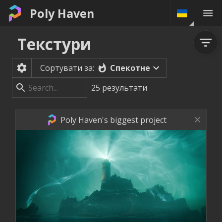
Poly Haven
Текстури
Спекотне
Сортувати за:
25
результати
Poly Haven's biggest project