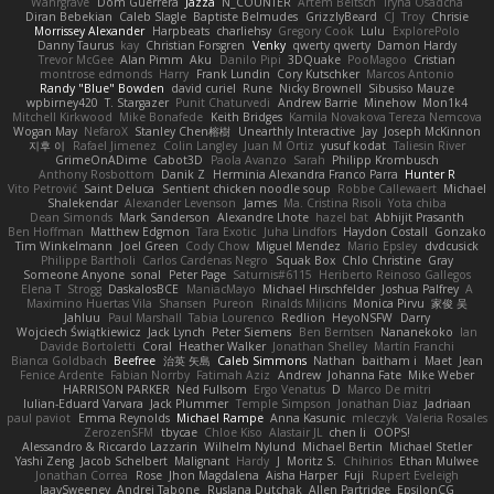
Wahrgrave
Dom Guerrera
Jazza
N_COUNTER
Artem Beitsch
Iryna Osadcha
Diran Bebekian
Caleb Slagle
Baptiste Belmudes
GrizzlyBeard
CJ
Troy
Chrisie
Morrissey Alexander
Harpbeats
charliehsy
Gregory Cook
Lulu
ExplorePolo
Danny Taurus
kay
Christian Forsgren
Venky
qwerty qwerty
Damon Hardy
Trevor McGee
Alan Pimm
Aku
Danilo Pipi
3DQuake
PooMagoo
Cristian
montrose edmonds
Harry
Frank Lundin
Cory Kutschker
Marcos Antonio
Randy "Blue" Bowden
david curiel
Rune
Nicky Brownell
Sibusiso Mauze
wpbirney420
T. Stargazer
Punit Chaturvedi
Andrew Barrie
Minehow
Mon1k4
Mitchell Kirkwood
Mike Bonafede
Keith Bridges
Kamila Novakova Tereza Nemcova
Wogan May
NefaroX
Stanley Chen榕樹
Unearthly Interactive
Jay
Joseph McKinnon
지후 이
Rafael Jimenez
Colin Langley
Juan M Ortiz
yusuf kodat
Taliesin River
GrimeOnADime
Cabot3D
Paola Avanzo
Sarah
Philipp Krombusch
Anthony Rosbottom
Danik Z
Herminia Alexandra Franco Parra
Hunter R
Vito Petrović
Saint Deluca
Sentient chicken noodle soup
Robbe Callewaert
Michael
Shalekendar
Alexander Levenson
James
Ma. Cristina Risoli
Yota chiba
Dean Simonds
Mark Sanderson
Alexandre Lhote
hazel bat
Abhijit Prasanth
Ben Hoffman
Matthew Edgmon
Tara Exotic
Juha Lindfors
Haydon Costall
Gonzako
Tim Winkelmann
Joel Green
Cody Chow
Miguel Mendez
Mario Epsley
dvdcusick
Philippe Bartholi
Carlos Cardenas Negro
Squak Box
Chlo Christine
Gray
Someone Anyone
sonal
Peter Page
Saturnis#6115
Heriberto Reinoso Gallegos
Elena T
Strogg
DaskalosBCE
ManiacMayo
Michael Hirschfelder
Joshua Palfrey
A
Maximino Huertas Vila
Shansen
Pureon
Rinalds Miļicins
Monica Pirvu
家俊 吴
Jahluu
Paul Marshall
Tabia Lourenco
Redlion
HeyoNSFW
Darry
Wojciech Świątkiewicz
Jack Lynch
Peter Siemens
Ben Berntsen
Nananekoko
Ian
Davide Bortoletti
Coral
Heather Walker
Jonathan Shelley
Martín Franchi
Bianca Goldbach
Beefree
治英 矢島
Caleb Simmons
Nathan
baitham i
Maet
Jean
Fenice Ardente
Fabian Norrby
Fatimah Aziz
Andrew
Johanna Fate
Mike Weber
HARRISON PARKER
Ned Fullsom
Ergo Venatus
D
Marco De mitri
Iulian-Eduard Varvara
Jack Plummer
Temple Simpson
Jonathan Diaz
Jadriaan
paul paviot
Emma Reynolds
Michael Rampe
Anna Kasunic
mleczyk
Valeria Rosales
ZerozenSFM
tbycae
Chloe Kiso
Alastair JL
chen li
OOPS!
Alessandro & Riccardo Lazzarin
Wilhelm Nylund
Michael Bertin
Michael Stetler
Yashi Zeng
Jacob Schelbert
Malignant
Hardy
J
Moritz S.
Chihirios
Ethan Mulwee
Jonathan Correa
Rose
Jhon Magdalena
Aisha Harper
Fuji
Rupert Eveleigh
JaaySweeney
Andrei Tabone
Ruslana Dutchak
Allen Partridge
EpsilonCG