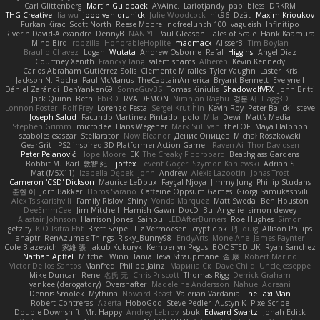
Carl Glittenberg
Martin Guldbaek
AVAinc.
Lariotjandy
papi bless
DRKRM
THG Creative
lia wu
joop van drunick
Julie Woodcock
nic96
Dzät
Maxim Krioukov
Furkan Kirac
Scott North
Reese Moore
nofreelunch 100
vagueish
Infinitipo
Riverin David-Alexandre
DennyB
NAN YI
Paul Gleason
Tales of Scale
Hank Kaamura
Mind Bird
robzilla
HonorableHoplite
madmacx
AlisserB
Tim Boylan
Braulio Chavez
Logan
Wutata
Andrew Osborne
Rafal
Higgins
Angel Diaz
Courtney Xenith
Francky Tang
salem shams
Alheren
Kevin Kennedy
Carlos Abraham Gutiérrez Solis
Clemente Miralles
Tyler Vaughn
Laster
Kris
Jackson N. Rocha
Paul McManus
TheCaptainAmerica
Bryant Bennett
Evelyne I
Dániel Zarándi
BenYanken69
SomeGuyBS
Tomas Kiniulis
ShadowolfVFX
John Britti
Jack Quinn
Beth
Ebi3D
RVA DEMON
Niranjan Raghu
경문 서
Flagg3D
Lonnon Foster
Rolf Frey
Lorenzo Festa
Sergei Krutihin
Kevin Roy
Peter Balicki
steve
Joseph Salud
Facundo Martinez Pintado
polo
Mila
Dewi
Matt's Media
Stephen Grimm
microdee
Hans Wegener
Mark Sullivan
theLOF
Maya Halphon
szabolcs csaszar
Stellarator
Now Eleanor
Денис Оницев
Michał Roszkowski
GearGrit - PS2 inspired 3D Platformer Action Game!
Raven Ai
Thor Davidsen
Peter Pejanović
Hope Moore
EK
The Creaky Floorboard
Beachglass Gardens
Bobbit M.
Karl
敦智 紀
Tjoffex
Levent Göçer
Szymon Kaniewski
Adrian S
Mat (M5X11)
Izabella Dębek
john
Andrew
Alexis Lazootin
Jonas Trost
Cameron 'CSD' Dickson
Maurice LeDoux
Fayçal Njoya
Jimmy Jung
Phillip Studans
준현 이
Jorn Bakker
Lloros Sarano
Caffeine Oppsum Games
Giorgi Samukashvili
Alex Tsiskarishvili
Family Rislov
Shiny
Vonda Marquez
Matt Sweda
Ben Houston
DeeEmmCee
Jim Mitchell
Hamish Gawn
DocD
Bu
Angelie
simon dewey
Alastair Johnson
Harrison Jones
Saihou
LEDAfterBurners
Roe Hughes
Simon
getzity
K.O Tsitra Eht
Brett Seipel
Liz Vermoesen
cryptic pk
PJ
quig
Allison Philips
anaptr
RenAzuma's Things
Risky_Bunny98
EndyArts
Mone Ane
James Paynter
Cole Blazevich
家維 張
Jakub Kukuryk
Kemberlyn Pegus
BOOSTED UK
Ryan Sanchez
Nathan Apffel
Mitchell Winn
Tania
Ieva Straupmane
金 康
Robert Marino
Victor De los Santos
Manfred
Philipp Jainz
Марина Ск
Dave Child
UncleJesseppe
Mike Duncan
Rene
名氏 无
Chris Priscott
Thomas Rigg
Derrick Graham
yankee (derogatory)
Overshafter
Madeleine Andersson
Nahuel Adreani
Dennis Smolek
Mythina
Noward Beast
Valerian Vardania
The Taxi Man
Robert Contreras
Azerta
HoboGod
Steve Pedler
Austyn K
PixelScribe
Double Downshift
Mr. Happy
Andrey Lebrov
sbuk
Edward Swartz
Jonah Edick