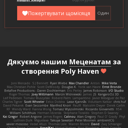
Пожертвувати щомісяця
Один
Дякуємо нашим
Меценатам
за
створення Poly Haven
Joni Mercado
S J Bennett
Ryan Wiebe
Max Chandler
Anton
Mike Verta
Max Christian Pohle
Scott DeWoody
Douglas K.
Yorik van Havre
Ernst Bronde
BetaFive Productions - Daren Dochterman
Eric Perley
James Robinson
I/O Studio
Roger Thomas
Joey Wittmann
Marcin Wiśniewski
James
JS
KangaroOz 3D
Leif Pedersen
Tomasz Muszyński
Roberd Palm
Lampantino
Javier Meseguer de Paz
Charles Tigner
Scott Wheeler
Eelco Dolstra
Lasse Kjønnås
Viduttam Katkar
chris huf
David Pekarek
Evan Seccombe
Manfred Knorr
PaulR
Malcolm Dwyer
Derek Carlin
RF
Wendy Ward
Fianna Wong
Tomasz Wyszolmirski
Riccardo Giovanetti
fr54
William Schilthuis
Herman Idzerda
Stephane Toraldo
Stephen D Swaney
Kai Gregor
Robert Angone
James Rogers
Calinou
Alan Gregory
Paul O' Grady
Phyl
Luthien Dulk
Miguelaxa
Takuya Sawatari
Peter Moonen
ambientCG
xavier moscoso
Vedat Afuzi
Thomas Lisle
Warren Moore
David
Zaq Schlanger
Chase Stone
Conicer
VoxelKei
Mikkel Nielsen
Nico Wardakas
Frank Grande