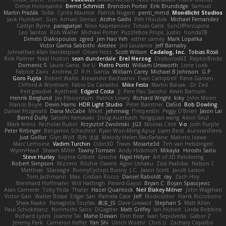
Denys Holovyanko
Bernd Schmidt
Brendon Porter
Erik Brundidge
Samuel
Martin Pražák
Sofia
Cyrille Maurice
Patrick Nugent
penti_mmd
Mondlicht Studios
Jack Humbert
Gun
Arman Sernaz
Atdhe Gashi
Petr Hloušek
Michael Fernandez
Caitlyn Byrne
paragsatyal
Nino Kapetanovic
Tobias Gallé
SonOfPorcupine
Leo Santos
Rob Waller
Michael Porter
Puzzlebox Props
Justin
honda78
Dimitri Diakopoulos
zgred
Jen Hao Yeh
esther carney
Mark Lopatka
Victor Gama Sabbithi
Alexlee
Jed Laurance
Jeff Barnaby
Johnathan Alan Vanderpool
Oliver Hotz
Scott Wilson
Cadalog, Inc.
Tobias Rösli
Rick Palmer
Neal Huston
sean dunderdale
Erel Herzog
OroborosNZ
RaptorBricks
Domenic S
Laura Ganis
Ike Li
Pietro Ponti
William Unsworth
Lorie Loeb
Fabrice Zaini
Andrew_D
R.H. García
William Carey
Michael B Johnson
G.P
Goro Fujita
Robert Wallis
Alexander Bachvarov
Evan Campbell
Rene Gansen
Clifford A Worsham
Fábio De Carvalho
Mike Festa
Martin Banak - Dr Zed
fred gissubel
Ayetheist
Edgard Costa
JJ
Pere Pau Sancho
Kevin Barnum
Henrik Berglund
Jay Piboontum
Patrick Lowry
Richard Wright
kiky
John Moon
Francis Boyle
Devin Harris
HDR Light Studio
Peter Baintner
Da5id
Bob Dowling
Daniel Fitzgerald
Dana McCabe
Miket
jehrmaig
f1rstpers0n
Peggy O'Brien
Jason Lai
Bernd Dully
Satoshi Yamasaki
Doug Auerbach
fengquan wang
Aeon Soul
Mark Krenz
Nicholas Rubin
Krzysztof Zwolinski
JG3
Nicolas Côté
V-o
Josh Purple
Peter Rittinger
Benjamin Schechter
Ryan Won-Meng Apuy
Liam Beck
AuroranFilms
Just Gollor
Glyn Wolf
亮作 淡波
Melody Helen MacFarlane
Makoto Izawa
Marc Lemoine
Vadim Turchin
Odin3D
Travis
Moiarte3d
Tim van Helsdingen
WyrmHead
Shawn Miller
Tawny Tomsen
Andy Hickmott
Mikayla
Hiroshi Saito
Steve Hurley
Sophie Gilbert
Grische
Nigel Hillyer
Art of 3D Rendering
Robert Simpson
Nizzero
Ritchie Owens
Agon Ushaku
Zisis Psalidas
Nelson C
Matthias
Stareagle
BunnyCyclops Bunny
J.C.
Jason Scott
Jacob Larson
Tom Jachmann
Max
Cristian Rocco
Daniel Raboldt
ray
Zach Hoy
Bernhard Hoffmann
Will Hattingh
Perard-Gayot
Bryan C
Bojan Spasojevic
Alan Camerer
Toby Yoda
Thater
Hazel Quantock
Neil Blakey-Milner
John Wagman
Victor Gan
Walter Bosse
Edgar San
Pamela Case
Jeff
Modicolitor
Frank Riccobono
Shaw Kaake
Panagiotis Tourlas
果冻_JS
Dave Liewald
Stephan S
Matt Allen
Paul Schicketanz
Norimichi Sano
DGagster
Matt Griffey
Ian Hubert
Linda Robbins
Richard Lyons
Joanne Tai
Mahe Dewan
Finn Bear
Ivan Sepulveda
Gabor Z
Jeremy Park
Cameron Keffer
Yan Shi
Ulrich Woehr
Chris Li
Zachary Capalbo