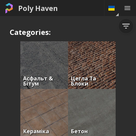
Poly Haven
Categories:
Асфальт &
Цегла Та
Бітум
Блоки
Кераміка
Бетон