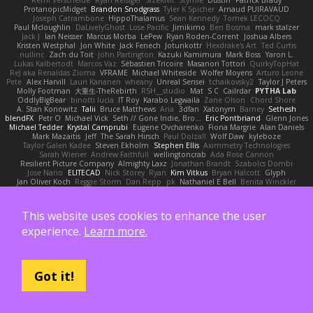
ProtanopicMidget
Brandon Snodgrass
Tyler K Spicher
Arnaud PUIRAVAUD
Joseph Catrambone
HippoThalamus
Sean Kennedy
Tomek LECOCQ
Paul Mcloughlin
DaLivelyGhost
Lose Pacific
Jimikimo
Ben Bosma
mark stalzer
Jack J
Ian Neisser
Marcus Morba
LePew
Ryan Roden-Corrent
Joshua Albers
Kristen Westphal
Jon White
Jack Fenech
Jotunkottr
Hexdrake's Art
Ted Curtis
nullinc
Zach du Toit
John Partington
Kazuki Kamimura
Mark Boss
Yaron L.
Lukas Kalbertodt
Marcos Vaz
Sébastien Tricoire
Masanori Tottori
QuirkyTopHat
ReJ aka Renaldas Zioma
VFRAME
Michael Whiteside
Wolfer Moyens
Arturo Leone
Pete
Alex Harvill
Lauri Kananen
wheany
Unreal Sensei
tchaikovsky2
Taylor J Peters
Molly Footman
大重生-TheRebirth
RSH__studio
Mat
S C
Cailrdar
PYTHA Lab
OddlyBigBear
binotti lucia
IT Roy
Karabo Legwaila
Zane Olson
Chord Shore
A. Stan Konowitz
Talii
Bruce Matthews
Aria
3dfan
Xatonym
Barney
Sethesh
blendFX
Petr O
Michael Vick
Seth // Gone Indie, Bro...
Eric Pontbriand
Glenn Jones
Michael Tedder
Krystal Camprubi
Eugene Ovcharenko
Fiona Margrie
Alan Daniels
Mark Mazaitis
Jeff
The Sarah Hirsch
Paul Dolzall
Wolf Daw
kyleboze
Taylor Galen Kadee
Steven Ekholm
Stephen Ellis
Aximmetry Technologies
Sarah Wiener
Andrew Faithfull
wellingtoncrab
Ada Rose Cannon
Resilient Picture Company
Almighty Laxz
Jonathan Brandt
Szabolcs Dombi
Jose Nario
ELITECAD
Nick Storey
Ryan
Kim Vitkus
Bryan Halcott
Glyph
Jan Oliver Koch
Reggie Storm
Dan Repp
pk
Nathaniel E Bell
Benita Winckler
Kai Honeck
Íkara
Psychosadistic
Algot Nordström
Trag1cHaze
KaiCee
Kurt Wilson
Stéphane Huart
Todd Eaton
P4C1F15T
charamath
Jakob Stolz
YeGrayHound
Kevin Turner
Brian McMullen
oleko senga
Jason Ferguson
Arrangemonk
This website uses cookies to enhance the user
Wesley Scafe
scott bilby
Victor
George e Chianese
Ben Visser
Albatross 3D
Sam Sartor
Andrej Striezenec
normalguy
Josh Macdonald
Pafka
Byeong Chul JIN
experience.
Learn more.
Dumbass Dragon
Alkaza1996
jAde
Lea Seidman Hernandez
Alexander Becker
Oscar Vargas
sastun1962
Totally Normal
Jared LeClaire
Christopher Bogs
Michael Dunkley
Alex Hyner
Scott Gilbert
Matthew Gerard
Julius Brockelmann
Alex
sotiris
Teneka B.
Dale Schwiesow
Thom Rittenhouse
Marcin Ignac
Martinotti
Brandon Jordan
Frode Lund Tharaldsen
Gerard Redmond
Walter Rice
Got it!
Dennis Korpel
Matthew Stevens
PIXDES Games
Michael Mayeux
George Giagias
arash tirgari
Ryan Dening
Tim Warnock
Steven
Deadlyblack
Lupo Marcio
creative mart
M Tera
Sebastian Karlsson
Iaian7 / John Einselen
AsTheRainFell
Volkor
Rijndael
Patrick T Sullivan
Alexander Rath
david mares
Nayden Dochev