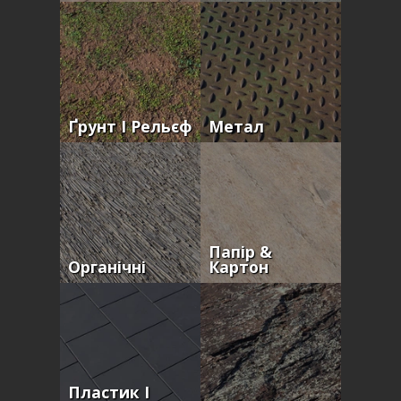
Ґрунт І Рельєф
Метал
Папір &
Органічні
Картон
Пластик І