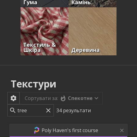
Гума
Камінь
Текстиль &
Шкіра
Деревина
Текстури
Спекотне
Сортувати за:
34
результати
Poly Haven's first course