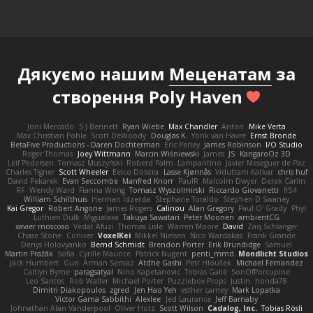
Дякуємо нашим
Меценатам
за
створення Poly Haven
Joni Mercado
S J Bennett
Ryan Wiebe
Max Chandler
Anton
Mike Verta
Max Christian Pohle
Scott DeWoody
Douglas K.
Yorik van Havre
Ernst Bronde
BetaFive Productions - Daren Dochterman
Eric Perley
James Robinson
I/O Studio
Roger Thomas
Joey Wittmann
Marcin Wiśniewski
James
JS
KangaroOz 3D
Leif Pedersen
Tomasz Muszyński
Roberd Palm
Lampantino
Javier Meseguer de Paz
Charles Tigner
Scott Wheeler
Eelco Dolstra
Lasse Kjønnås
Viduttam Katkar
chris huf
David Pekarek
Evan Seccombe
Manfred Knorr
PaulR
Malcolm Dwyer
Derek Carlin
RF
Wendy Ward
Fianna Wong
Tomasz Wyszolmirski
Riccardo Giovanetti
fr54
William Schilthuis
Herman Idzerda
Stephane Toraldo
Stephen D Swaney
Kai Gregor
Robert Angone
James Rogers
Calinou
Alan Gregory
Paul O' Grady
Phyl
Luthien Dulk
Miguelaxa
Takuya Sawatari
Peter Moonen
ambientCG
xavier moscoso
Vedat Afuzi
Thomas Lisle
Warren Moore
David
Zaq Schlanger
Chase Stone
Conicer
VoxelKei
Mikkel Nielsen
Nico Wardakas
Frank Grande
Denys Holovyanko
Bernd Schmidt
Brendon Porter
Erik Brundidge
Samuel
Martin Pražák
Sofia
Cyrille Maurice
Patrick Nugent
penti_mmd
Mondlicht Studios
Jack Humbert
Gun
Arman Sernaz
Atdhe Gashi
Petr Hloušek
Michael Fernandez
Caitlyn Byrne
paragsatyal
Nino Kapetanovic
Tobias Gallé
SonOfPorcupine
Leo Santos
Rob Waller
Michael Porter
Puzzlebox Props
Justin
honda78
Dimitri Diakopoulos
zgred
Jen Hao Yeh
esther carney
Mark Lopatka
Victor Gama Sabbithi
Alexlee
Jed Laurance
Jeff Barnaby
Johnathan Alan Vanderpool
Oliver Hotz
Scott Wilson
Cadalog, Inc.
Tobias Rösli