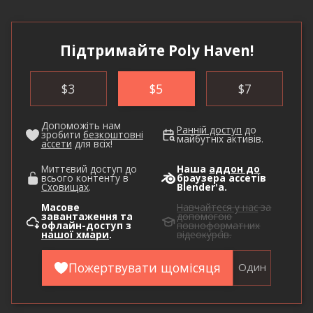
Підтримайте Poly Haven!
$
3
$
5
$
7
Допоможіть нам
Ранній доступ
до
зробити
безкоштовні
майбутніх активів.
ассети
для всіх!
Миттєвий доступ до
Наша
аддон до
всього контенту в
браузера ассетів
Сховищах
.
Blender'а.
Масове
Навчайтеся у нас
за
завантаження та
допомогою
офлайн-доступ з
повноформатних
нашої хмари
.
відеокурсів.
Пожертвувати щомісяця
Один