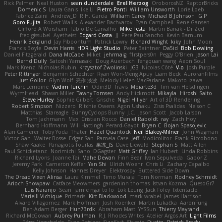
Rick Palmer
Neal Huston
sean dunderdale
Erel Herzog
OroborosNZ
RaptorBricks
Domenic S
Laura Ganis
Ike Li
Pietro Ponti
William Unsworth
Lorie Loeb
Fabrice Zaini
Andrew_D
R.H. García
William Carey
Michael B Johnson
G.P
Goro Fujita
Robert Wallis
Alexander Bachvarov
Evan Campbell
Rene Gansen
Clifford A Worsham
Fábio De Carvalho
Mike Festa
Martin Banak - Dr Zed
fred gissubel
Ayetheist
Edgard Costa
JJ
Pere Pau Sancho
Kevin Barnum
Henrik Berglund
Jay Piboontum
Patrick Lowry
Richard Wright
kiky
John Moon
Francis Boyle
Devin Harris
HDR Light Studio
Peter Baintner
Da5id
Bob Dowling
Daniel Fitzgerald
Dana McCabe
Miket
jehrmaig
f1rstpers0n
Peggy O'Brien
Jason Lai
Bernd Dully
Satoshi Yamasaki
Doug Auerbach
fengquan wang
Aeon Soul
Mark Krenz
Nicholas Rubin
Krzysztof Zwolinski
JG3
Nicolas Côté
V-o
Josh Purple
Peter Rittinger
Benjamin Schechter
Ryan Won-Meng Apuy
Liam Beck
AuroranFilms
Just Gollor
Glyn Wolf
亮作 淡波
Melody Helen MacFarlane
Makoto Izawa
Marc Lemoine
Vadim Turchin
Odin3D
Travis
Moiarte3d
Tim van Helsdingen
WyrmHead
Shawn Miller
Tawny Tomsen
Andy Hickmott
Mikayla
Hiroshi Saito
Steve Hurley
Sophie Gilbert
Grische
Nigel Hillyer
Art of 3D Rendering
Robert Simpson
Nizzero
Ritchie Owens
Agon Ushaku
Zisis Psalidas
Nelson C
Matthias
Stareagle
BunnyCyclops Bunny
J.C.
Jason Scott
Jacob Larson
Tom Jachmann
Max
Cristian Rocco
Daniel Raboldt
ray
Zach Hoy
Bernhard Hoffmann
Will Hattingh
Perard-Gayot
Bryan C
Bojan Spasojevic
Alan Camerer
Toby Yoda
Thater
Hazel Quantock
Neil Blakey-Milner
John Wagman
Victor Gan
Walter Bosse
Edgar San
Pamela Case
Jeff
Modicolitor
Frank Riccobono
Shaw Kaake
Panagiotis Tourlas
果冻_JS
Dave Liewald
Stephan S
Matt Allen
Paul Schicketanz
Norimichi Sano
DGagster
Matt Griffey
Ian Hubert
Linda Robbins
Richard Lyons
Joanne Tai
Mahe Dewan
Finn Bear
Ivan Sepulveda
Gabor Z
Jeremy Park
Cameron Keffer
Yan Shi
Ulrich Woehr
Chris Li
Zachary Capalbo
Kelly Johnson
Hannes Dreyer
Elektrospy
Buttered Side Down
The Dread Vixen Alinsa
Laura Kimmel
Timo Muraja
Tom Norman
Rodney Schmidt
Arioch Snowpaw
Catface Meowmers
gardeninn thomas
Istvan Kozma
QuesoGr7
Luis Naranjo
Sean
jamie ngai to lo
Lök Leung
Jack Foley
fxtentacle
Marielli Vichique
Primaris
Kirt Blackwood
mark wrabel
James Harrison
Alvaro Villagomez
Mark Hoffman
Josh Roenker
Martin Lukačka
AaronFung
Ben-Adam Berger
Hun73rdk
Abraham Mast
YYSSun
Thierry Mayrand
Richard McGowan
Aubrey Pullman
R.J. Rhodes Writes
Atelier Argos Art
Light Films
Rémi Verschelde
Ryan Reisiger
SizeKivit
Stymie
Dustin
Patrick Brady