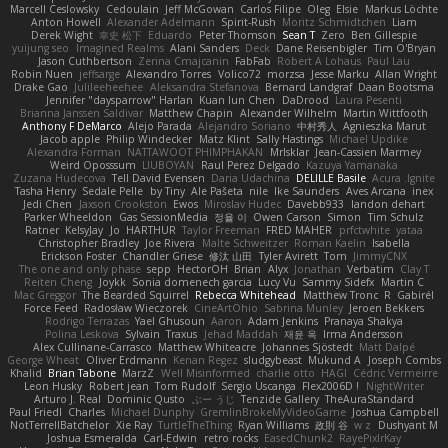
Marcell Ceslowsky
Cedoulain
Jeff McGowan
Carlos Filipe
Oleg
Elsie
Markus Löchte
Anton Howell
Alexander Adelmann
Spirit-Rush
Moritz Schmidtchen
Liam
Derek Wight
幸史 松下
Eduardo
Peter Thomson
Sean T
Zero
Ben Gillespie
yuijung seo
Imagined Realms
Alani Sanders
Deck
Dane Reisenbigler
Tim O'Bryan
Jason Cuthbertson
Zerina Cmajcanin
FabFab
Robert A Lohaus
Paul Lau
Robin Nuen
jeffsarge
Alexandro Torres
Volico72
morzsa
Jesse Marku
Allan Wright
Drake Gao
Julileeheehee
Aleksandra Stefanova
Bernard Landgraf
Daan Bootsma
Jennifer "daysparrow" Harlan
Kuan lun Chen
DaDrood
Laura Pesenti
Brianna Janssen Saldivar
Matthew Chapin
Alexander Wilhelm
Martin Wittfooth
Anthony F DeMarco
Alejo Parada
Alejandro Soriano
中村秀人
Agnieszka Marut
Jacob apple
Philip Windecker
Matz Klint
Sally Hastings
Michael Updike
Alexandra Forman
NATTAWOOT PHIMPHAKAN
MrIsklar
Jean-Cassien Marmey
Weird Oposssum
LIUBOYAN
Raul Perez Delgado
Kazuya Yamanaka
Zuzana Hudecova
Tell David Evensen
Daria Udachina
DELILLE Basile
Acura .Ignite
Tasha Henry
Sedale Pelle
by Tiny
Ale Pašeta
nile
Ike Saunders
Aves Arcana
inex
Jedi Chen
Jaxson Crookston
Ewos
Miroslav Hudec
Davebb933
landon dehart
Parker Wheeldon
Gas SessionMedia
정율 이
Owen Carson
Simon
Tim Schulz
Ratner
KelsyJay
Jo
HARTHUR
Taylor Freeman
FRED MAHER
prfctwhite
yataa
Christopher Bradley
Joe Rivera
Malte Schweitzer
Roman Kaelin
Isabella
Erickson Foster
Chandler Griese
修汰 山田
Tyler Avirett
Tom
JimmyCNX
The one and only phase
sepp
HectorOH
Brian
Alyx
Jonathan
Verbatim
Clay T
Reiten Cheng
Joykk
Sonia domenech garcia
Lucy Vu
Sammy Sidefx
Martin C
Mac Greggor
The Bearded Squirrel
Rebecca Whitehead
Matthew Tronc
R
Gabirél
Force Feed
Radosław Wieczorek
CineArtOhio
Sabrina Munley
Jeroen Bekkers
Rodrigo Terrazas
Yael Ghusoun
Aaron
Adam Jenkins
Pranaya Shakya
Polina Leskova
Sylvain
Traxus
Jehad Maddah
재윤 옥
Irma Andersson
Alex Cullinane-Carrasco
Matthew Whiteacre
Johannes Sjöstedt
Matt Dalpé
George Wheat
Oliver Erdmann
Kenan Regez
sludgybeast
Mukund A
Joseph Combs
Khalid
Brian Tabone
MarzZ
Well Misinformed
charlie otto
HAGI
Cédric Vermeirre
Leon Husky
Robert jean
Tom Rudolf
Sergio Uscanga
Flex2006D !
NightWriter
Arturo J. Real
Dominic Qusto
ぶー うじ
Tenzide Gallery
TheAuraStandard
Paul Friedl
Charles
Michael Dunphy
GremlinBrokeMyVideoGame
Joshua Campbell
NotTerrellBatchelor
Xie Ray
TurtleTheThing
Ryan Williams
政則 谷
w z
Dushyant M
Joshua Esmeralda
Carl-Edwin
retro rocks
EasedChunk2
RayePixlrKay