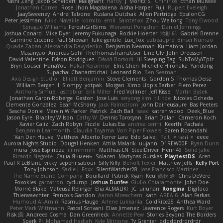
Yashi Zeng
Jacob Schelbert
Malignant
Hardy
J
Moritz S.
Chihirios
Ethan Mulwee
Jonathan Correa
Rose
Jhon Magdalena
Aisha Harper
Fuji
Rupert Eveleigh
JaaySweeney
Andrei Tabone
Ruslana Dutchak
Allen Partridge
EpsilonCG
Peter Jessiman
Nikki Navaille
komito
emil
Saintetixx
Zhou Weitong
Tony Elwood
Sprague Williams
FeroshGirlSims
Worawut Pongchen
Daniel Jennings
Joshua Conard
Mike Dyer
Jeremy Fukunaga
Rockie Hoerter
鸿彬 邱
Gabriel Brenne
Carmine Ciccone
Paul Shewan
luke gentile
Lux_Fox
azbeaupre
Binsei Numao
Quade Zaban
Aleksandra Davydenko
Benjamin Newman
Kumatora
Liam Jordan
Masanyao
Andreas Gohl
TheThomasTrainzUser
Line Ulv
John Dreessen
David Valentine
Edson Rodriguez
Dávid Borsodi
Lil Sleeping Bag
SubToMyYTplz
Bryn Couser
HanaYou
Hakar Kerarmor
Elric Chen
Michelle Hironaka
Yandong
Supachai Chanarittichai
Leonard Rio
Ben Seaman
Axis Design Studio | Elliott Benjamin
Steve Clements
Gordon S
Thomas Deisz
William Bergen II
Slompy
yotpak
Morgan
Ximo Llopis Barber
Piero Perez
Anthony Simuel
astroblur
Erik Miller
Fred Vollmer
Jeff Kissel
Martin Býšek
Jonathan Caron-Roberge
Gaston
Jose Luis
seryong kim
till toe
Nicolas Ocheda
Clemente Gonzalez
Sean McSharry
Jack Palmstrom
John Daineusaure
Bas Peeters
Sascha Donie
Marvin W Parker
Patrick
Zach Ball
Isaac
katren wood
Deek_Blue
Jason Eyre
Bradley Wilson
Cathy W
Dennis Torosyan
Brian Dolan
Cameron Koch
Xavier Caliz
Zach Robyn
Fizzle
Lukas Ess
andrea cerini
Keerthi Pachala
Benjamin Learmonth
Claudia Toyama
Von Piper Flowers
Søren Rosendahl
Van Den Heuvel Matthew
Alberto Ferrer Lara
Edo Salvej
Pzit
✧ 𝔪𝔞𝔯𝔦 ✧
eeee
Aurora Nights Studio
Dougal Henken
Attila Malarik
uujann
D1REW00F
Ryan Dunn
mura
Jose Espinoza
iiiimmmm
Matthias LN
SteelDriver
Henri49
Solid Jake
Ricardo Negrete
Саша Ячмень
Solacen
Martynas Gurskas
PlaytestDS
Aren
Paul R LeBlanc
vikky
sepehr sabour
Silly Killy
Benoît Texier
Matthew Jeffs
Kelly Port
Tony Johnson
Sadie J. Foxx
SilentWatcher28
Jose Francisco Martinez
The Name Brand Company
Bouillard
Patrick Ryan
Keu
皓欽 涂
Chris DeVere
Foxokles
garzatron
cyclump
Joshua Dunfee
Giulio Chiaramonte
John Doe
Mornè Blake
Mateusz Relinger
Elia ALMALIKI
JC
uiiunan
Rongina
DigiTaco
Thierwaechter
Francois Gandon
Aaron Mceachern
kath
AREA 6
Alan Farkas
Humoud Al-Amiri
Rasmus Hauge
Arlene Lukkarila
ColdRice25
Anthea Ward
Peter Mark Wittmann
Pascal Scrivani
Elias Jimenez
Lawrence Rogers
Kurt Boyer
Risk 📀
Andreea Cosma
Dan Greenheck
Annette Pew
Stories Beyond The Borders
Spark PJ
Mohamad Hadlah
Kyle Mitrione
Ty Grenier
dddddrdrdrdrdr