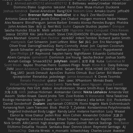
D. J.
Ahmed.ashii092112 ahmed092112
E. Belliveau
wesleyCrowbar
Vibralizer
Dominic Blake
Goglomo
takoslvt
Renn Exev
Musa muturi
Ducksink
Joshua Kendrick
Daniel Arendzen
Bang1324
Nekom Glew
Amako Izumi
jeffox09
Caro
Brennan Rafters
NewbieDot
iz o
Kay-S
Zee MacDonald
Antonio Gasca-Alvarez
Jacob Dillon
Joe Chabot
morgan monroe
Nader Hassan
Alex Navarre
BlindPenguin
James Barber
Ernesto Alonso Paredes Burgos
Pheldra
John Anders Stav
현진 김
Neil McG
buhii
Capsule Studios
Jayden !
Enrique
Sascha Huncke
Elīza M.
Melli
arbiter1209
Hyprotix
Harry Conquest
Chris Reeves
Jessica
DESTER
Kiki
Jake Ruesch
Steve CHAUDANSON
Bhukya Hari Prasad Naik
Slaytex Marshall
Gromit
Dan Pachter
dork667
Infant Terrible
Richard
Jaelin Smith
mattyrails
Carl Schwerin
Joeri Lefévre
Mike
Sol
J&G
Jon
Eric Manongdo
Oliver Frost
DancingDeadGuy
Barry Connolly
Aeval
Jon
Captain Coconuts
Jacob Schealler
ari-goldman
Nathan Johnson
Tyler Herbert
Puppeteerist
Tyler Phillips
J.P. Raymond
hayden harry
NightRaven
Eduardo Gottschald
Abeni Campos
cameronfr
Dominick
Joe Young
Sascha Becker
Joshua Scelfo
Annah Gestaga
SmaackBZ62
JollyYeen
oscall L
友理 斉藤
Kuba
Gabrielius M
Scott Moen
Kaylee
Thomas Pierro
Gustavo Pliego
Noah
Юлія Кізі
Daisy Belknap
ZMM
Jason Anderson
Christian Kohli
Satyan Patel
YEDA HOME DECOR
Simon
Reg_LMO
Jacob Denault
ApocDev
Rumlo Olmub
Buz Carter
Bill Master
rpcexploiter
Reinaldus
jadedesign
Jamie Arseneault
K
Derek Toombs
Renato Pinochet
qrator
Ben
cawc
XPhantom
Mimski Beats
Virtual Performing Live Music Events
Tom Neal
Jason Nguyen
Alyssa Everett
Cyndersanity
Petr Fořt
disiboi
AnuRobinson
Shane Smith-Rojo
Evan Harridge
大海 久我
lilith
Joshua Hickman
Aleksandar Caricic
Nikita Leshakov
Amanda Vest
Axiom
Stefan Knaak
David Jindra
Tim
Zoie Robles
N Watanabe
Nina Takáčová
Rodrigo Hernández Salgado
Jan
Sari Schwarz
Indiana J
ella larkin
基德
Pocketfans
Daniel Sonderhoff
Zicalam
zephaniah CORSON
Florin Negele
Mark Dohrenbusch
Yunseong Noh
Liam Trancoso
Blob
Phill D
T_Zydelski
Konstantinos Polychroniadis
Targeted Individual Body Logger
Randy Lane
melanie hamilton
Lucy
Weasel
Elanor la
Vova Diakur
Jaden Rosi
Alon Cohen
Alexander October
文謙 許
Thor Ragnaros
Antoine Daubas
Ethan Tomaso
huaxuan Lei
Raptite
mogura
Nick Smith
AMcCarroll
high strangeness
Dylan Gorrell
Patrick Stallings
Neil Baker
ElUltimo DeLaFila
Yousick
Sankaku Bear
Dennis Libon
Reymeld Santiago
AJ
FacinusChip
Dakota Wreski
n_morcatti
killswitchkay
Charles Louie
Avaister