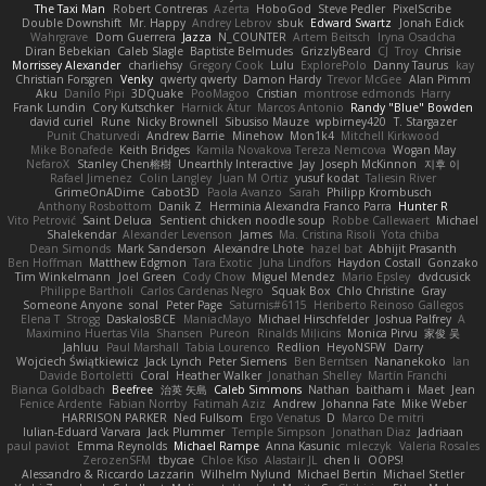
The Taxi Man
Robert Contreras
Azerta
HoboGod
Steve Pedler
PixelScribe
Double Downshift
Mr. Happy
Andrey Lebrov
sbuk
Edward Swartz
Jonah Edick
Wahrgrave
Dom Guerrera
Jazza
N_COUNTER
Artem Beitsch
Iryna Osadcha
Diran Bebekian
Caleb Slagle
Baptiste Belmudes
GrizzlyBeard
CJ
Troy
Chrisie
Morrissey Alexander
charliehsy
Gregory Cook
Lulu
ExplorePolo
Danny Taurus
kay
Christian Forsgren
Venky
qwerty qwerty
Damon Hardy
Trevor McGee
Alan Pimm
Aku
Danilo Pipi
3DQuake
PooMagoo
Cristian
montrose edmonds
Harry
Frank Lundin
Cory Kutschker
Harnick Atur
Marcos Antonio
Randy "Blue" Bowden
david curiel
Rune
Nicky Brownell
Sibusiso Mauze
wpbirney420
T. Stargazer
Punit Chaturvedi
Andrew Barrie
Minehow
Mon1k4
Mitchell Kirkwood
Mike Bonafede
Keith Bridges
Kamila Novakova Tereza Nemcova
Wogan May
NefaroX
Stanley Chen榕樹
Unearthly Interactive
Jay
Joseph McKinnon
지후 이
Rafael Jimenez
Colin Langley
Juan M Ortiz
yusuf kodat
Taliesin River
GrimeOnADime
Cabot3D
Paola Avanzo
Sarah
Philipp Krombusch
Anthony Rosbottom
Danik Z
Herminia Alexandra Franco Parra
Hunter R
Vito Petrović
Saint Deluca
Sentient chicken noodle soup
Robbe Callewaert
Michael
Shalekendar
Alexander Levenson
James
Ma. Cristina Risoli
Yota chiba
Dean Simonds
Mark Sanderson
Alexandre Lhote
hazel bat
Abhijit Prasanth
Ben Hoffman
Matthew Edgmon
Tara Exotic
Juha Lindfors
Haydon Costall
Gonzako
Tim Winkelmann
Joel Green
Cody Chow
Miguel Mendez
Mario Epsley
dvdcusick
Philippe Bartholi
Carlos Cardenas Negro
Squak Box
Chlo Christine
Gray
Someone Anyone
sonal
Peter Page
Saturnis#6115
Heriberto Reinoso Gallegos
Elena T
Strogg
DaskalosBCE
ManiacMayo
Michael Hirschfelder
Joshua Palfrey
A
Maximino Huertas Vila
Shansen
Pureon
Rinalds Miļicins
Monica Pirvu
家俊 吴
Jahluu
Paul Marshall
Tabia Lourenco
Redlion
HeyoNSFW
Darry
Wojciech Świątkiewicz
Jack Lynch
Peter Siemens
Ben Berntsen
Nananekoko
Ian
Davide Bortoletti
Coral
Heather Walker
Jonathan Shelley
Martín Franchi
Bianca Goldbach
Beefree
治英 矢島
Caleb Simmons
Nathan
baitham i
Maet
Jean
Fenice Ardente
Fabian Norrby
Fatimah Aziz
Andrew
Johanna Fate
Mike Weber
HARRISON PARKER
Ned Fullsom
Ergo Venatus
D
Marco De mitri
Iulian-Eduard Varvara
Jack Plummer
Temple Simpson
Jonathan Diaz
Jadriaan
paul paviot
Emma Reynolds
Michael Rampe
Anna Kasunic
mleczyk
Valeria Rosales
ZerozenSFM
tbycae
Chloe Kiso
Alastair JL
chen li
OOPS!
Alessandro & Riccardo Lazzarin
Wilhelm Nylund
Michael Bertin
Michael Stetler