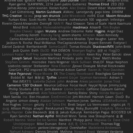
Andrew Islas
Ignacio
Kalliope Marie
Josh Dunfee
Gen
viviisection
Seraphin Ernst
Ryan game
SLAWWNN_ 2214
Juan pablo Gutierrez
Thomas Elrod
ZED ZED
James Abney
John kivinen
Kieran Kuhn
Alec Drake
Desert Viber
MutantMike
Carl Glittenberg
Martin Guldbaek
AVAinc.
Lariotjandy
papi bless
DRKRM
THG Creative
lia wu
joop van drunick
Julie Woodcock
nic96
Dzät
Maxim Krioukov
Furkan Kirac
Scott North
Reese Moore
nofreelunch 100
vagueish
Infinitipo
Riverin David-Alexandre
DennyB
NAN YI
Paul Gleason
Tales of Scale
Hank Kaamura
Mind Bird
robzilla
HonorableHoplite
madmacx
AlisserB
Tim Boylan
Braulio Chavez
Logan
Wutata
Andrew Osborne
Rafal
Higgins
Angel Diaz
Courtney Xenith
Francky Tang
salem shams
Alheren
Kevin Kennedy
Carlos Abraham Gutiérrez Solis
Clemente Miralles
Tyler Vaughn
Laster
Kris
Jackson N. Rocha
Paul McManus
TheCaptainAmerica
Bryant Bennett
Evelyne I
Dániel Zarándi
BenYanken69
SomeGuyBS
Tomas Kiniulis
ShadowolfVFX
John Britti
Jack Quinn
Beth
Ebi3D
RVA DEMON
Niranjan Raghu
경문 서
Flagg3D
Lonnon Foster
Rolf Frey
Lorenzo Festa
Sergei Krutihin
Kevin Roy
Peter Balicki
steve
Joseph Salud
Facundo Martinez Pintado
polo
Mila
Dewi
Matt's Media
Stephen Grimm
microdee
Hans Wegener
Mark Sullivan
theLOF
Maya Halphon
szabolcs csaszar
Stellarator
Now Eleanor
Денис Оницев
Michał Roszkowski
GearGrit - PS2 inspired 3D Platformer Action Game!
Raven Ai
Thor Davidsen
Peter Pejanović
Hope Moore
EK
The Creaky Floorboard
Beachglass Gardens
Bobbit M.
Karl
敦智 紀
Tjoffex
Levent Göçer
Szymon Kaniewski
Adrian S
Mat (M5X11)
Izabella Dębek
john
Andrew
Alexis Lazootin
Jonas Trost
Cameron 'CSD' Dickson
Maurice LeDoux
Focus Vault
Fayçal Njoya
Jimmy Jung
Phillip Studans
준현 이
Jorn Bakker
Lloros Sarano
Caffeine Oppsum Games
Giorgi Samukashvili
Alex Tsiskarishvili
Family Rislov
Shiny
Vonda Marquez
Matt Sweda
Ina
Ben Houston
DeeEmmCee
Jim Mitchell
Hamish Gawn
DocD
Bu
Angelie
simon dewey
Alastair Johnson
Harrison Jones
Saihou
LEDAfterBurners
Roe Hughes
Simon
getzity
K.O Tsitra Eht
Brett Seipel
Liz Vermoesen
cryptic pk
PJ
quig
Allison Philips
anaptr
RenAzuma's Things
Risky_Bunny98
EndyArts
Mone Ane
James Paynter
Cole Blazevich
家維 張
Jakub Kukuryk
Kemberlyn Pegus
BOOSTED UK
Ryan Sanchez
Nathan Apffel
Mitchell Winn
Tania
Ieva Straupmane
金 康
Robert Marino
Victor De los Santos
Manfred
Philipp Jainz
Марина Ск
Dave Child
UncleJesseppe
Mike Duncan
Rene
名氏 无
Chris Priscott
Thomas Rigg
Derrick Graham
yankee (derogatory)
Overshafter
Madeleine Andersson
Nahuel Adreani
Dennis Smolek
Mythina
Noward Beast
Valerian Vardania