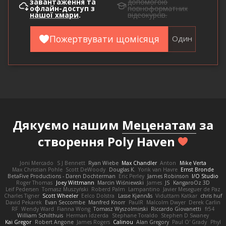
завантаження та
допомогою
офлайн-доступ з
повноформатних
нашої хмари
.
відеокурсів.
Пожертвувати щомісяця
Один
Дякуємо нашим
Меценатам
за
створення Poly Haven
Joni Mercado
S J Bennett
Ryan Wiebe
Max Chandler
Anton
Mike Verta
Max Christian Pohle
Scott DeWoody
Douglas K.
Yorik van Havre
Ernst Bronde
BetaFive Productions - Daren Dochterman
Eric Perley
James Robinson
I/O Studio
Roger Thomas
Joey Wittmann
Marcin Wiśniewski
James
JS
KangaroOz 3D
Leif Pedersen
Tomasz Muszyński
Roberd Palm
Lampantino
Javier Meseguer de Paz
Charles Tigner
Scott Wheeler
Eelco Dolstra
Lasse Kjønnås
Viduttam Katkar
chris huf
David Pekarek
Evan Seccombe
Manfred Knorr
PaulR
Malcolm Dwyer
Derek Carlin
RF
Wendy Ward
Fianna Wong
Tomasz Wyszolmirski
Riccardo Giovanetti
fr54
William Schilthuis
Herman Idzerda
Stephane Toraldo
Stephen D Swaney
Kai Gregor
Robert Angone
James Rogers
Calinou
Alan Gregory
Paul O' Grady
Phyl