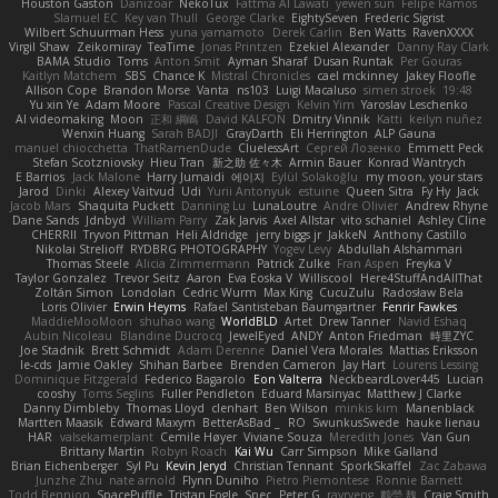
Houston Gaston
Danizoar
NekoTux
Fattma Al Lawati
yewen sun
Felipe Ramos
Slamuel EC
Key van Thull
George Clarke
EightySeven
Frederic Sigrist
Wilbert Schuurman Hess
yuna yamamoto
Derek Carlin
Ben Watts
RavenXXXX
Virgil Shaw
Zeikomiray
TeaTime
Jonas Printzen
Ezekiel Alexander
Danny Ray Clark
BAMA Studio
Toms
Anton Smit
Ayman Sharaf
Dusan Runtak
Per Gouras
Kaitlyn Matchem
SBS
Chance K
Mistral Chronicles
cael mckinney
Jakey Floofle
Allison Cope
Brandon Morse
Vanta
ns103
Luigi Macaluso
simen stroek
19:48
Yu xin Ye
Adam Moore
Pascal Creative Design
Kelvin Yim
Yaroslav Leschenko
AI videomaking
Moon
正和 綱嶋
David KALFON
Dmitry Vinnik
Katti
keilyn nuñez
Wenxin Huang
Sarah BADJI
GrayDarth
Eli Herrington
ALP Gauna
manuel chiocchetta
ThatRamenDude
CluelessArt
Cергей Лозенко
Emmett Peck
Stefan Scotzniovsky
Hieu Tran
新之助 佐々木
Armin Bauer
Konrad Wantrych
E Barrios
Jack Malone
Harry Jumaidi
에이지
Eylül Solakoğlu
my moon, your stars
Jarod
Dinki
Alexey Vaitvud
Udi
Yurii Antonyuk
estuine
Queen Sitra
Fy Hy
Jack
Jacob Mars
Shaquita Puckett
Danning Lu
LunaLoutre
Andre Olivier
Andrew Rhyne
Dane Sands
Jdnbyd
William Parry
Zak Jarvis
Axel Allstar
vito schaniel
Ashley Cline
CHERRII
Tryvon Pittman
Heli Aldridge
jerry biggs jr
JakkeN
Anthony Castillo
Nikolai Strelioff
RYDBRG PHOTOGRAPHY
Yogev Levy
Abdullah Alshammari
Thomas Steele
Alicia Zimmermann
Patrick Zulke
Fran Aspen
Freyka V
Taylor Gonzalez
Trevor Seitz
Aaron
Eva Eoska V
Williscool
Here4StuffAndAllThat
Zoltán Simon
Londolan
Cedric Wurm
Max King
CucuZulu
Radosław Bela
Loris Olivier
Erwin Heyms
Rafael Santisteban Baumgartner
Fenrir Fawkes
MaddieMooMoon
shuhao wang
WorldBLD
Artet
Drew Tanner
Navid Eshaq
Aubin Nicoleau
Blandine Ducrocq
JewelEyed
ANDY
Anton Friedman
時里ZYC
Joe Stadnik
Brett Schmidt
Adam Derenne
Daniel Vera Morales
Mattias Eriksson
le-cds
Jamie Oakley
Shihan Barbee
Brenden Cameron
Jay Hart
Lourens Lessing
Dominique Fitzgerald
Federico Bagarolo
Eon Valterra
NeckbeardLover445
Lucian
cooshy
Toms Seglins
Fuller Pendleton
Eduard Marsinyac
Matthew J Clarke
Danny Dimbleby
Thomas Lloyd
clenhart
Ben Wilson
minkis kim
Manenblack
Martten Maasik
Edward Maxym
BetterAsBad _
RO
SwunkusSwede
hauke lienau
HAR
valsekamerplant
Cemile Høyer
Viviane Souza
Meredith Jones
Van Gun
Brittany Martin
Robyn Roach
Kai Wu
Carr Simpson
Mike Galland
Brian Eichenberger
Syl Pu
Kevin Jeryd
Christian Tennant
SporkSkaffel
Zac Zabawa
Junzhe Zhu
nate arnold
Flynn Duniho
Pietro Piemontese
Ronnie Barnett
Todd Bennion
SpacePuffle
Tristan Fogle
Spec
Peter G
rayryeng
鸝瑩 魏
Craig Smith