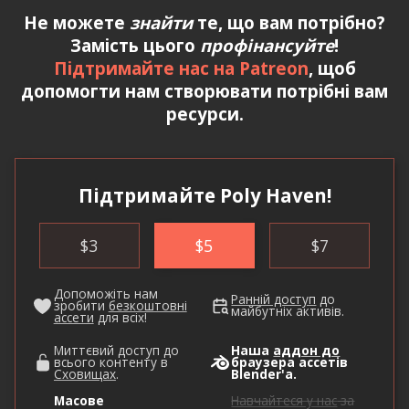
Не можете
знайти
те, що вам потрібно?
Замість цього
профінансуйте
!
Підтримайте нас на Patreon
, щоб
допомогти нам створювати потрібні вам
ресурси.
Підтримайте Poly Haven!
$
3
$
5
$
7
Допоможіть нам
Ранній доступ
до
зробити
безкоштовні
майбутніх активів.
ассети
для всіх!
Миттєвий доступ до
Наша
аддон до
всього контенту в
браузера ассетів
Сховищах
.
Blender'а.
Масове
Навчайтеся у нас
за