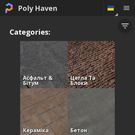
Poly Haven
Categories:
Асфальт &
Цегла Та
Бітум
Блоки
Кераміка
Бетон