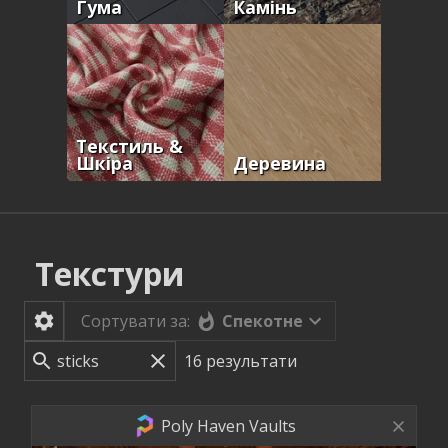
Гума
Камінь
Текстиль &
Шкіра
Деревина
Текстури
Спекотне
Сортувати за:
16
результати
Poly Haven Vaults