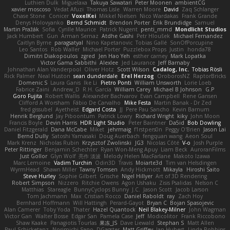
Luthien Dulk
Miguelaxa
Takuya Sawatari
Peter Moonen
ambientCG
xavier moscoso
Vedat Afuzi
Thomas Lisle
Warren Moore
David
Zaq Schlanger
Chase Stone
Conicer
VoxelKei
Mikkel Nielsen
Nico Wardakas
Frank Grande
Denys Holovyanko
Bernd Schmidt
Brendon Porter
Erik Brundidge
Samuel
Martin Pražák
Sofia
Cyrille Maurice
Patrick Nugent
penti_mmd
Mondlicht Studios
Jack Humbert
Gun
Arman Sernaz
Atdhe Gashi
Petr Hloušek
Michael Fernandez
Caitlyn Byrne
paragsatyal
Nino Kapetanovic
Tobias Gallé
SonOfPorcupine
Leo Santos
Rob Waller
Michael Porter
Puzzlebox Props
Justin
honda78
Dimitri Diakopoulos
zgred
Jen Hao Yeh
esther carney
Mark Lopatka
Victor Gama Sabbithi
Alexlee
Jed Laurance
Jeff Barnaby
Johnathan Alan Vanderpool
Oliver Hotz
Scott Wilson
Cadalog, Inc.
Tobias Rösli
Rick Palmer
Neal Huston
sean dunderdale
Erel Herzog
OroborosNZ
RaptorBricks
Domenic S
Laura Ganis
Ike Li
Pietro Ponti
William Unsworth
Lorie Loeb
Fabrice Zaini
Andrew_D
R.H. García
William Carey
Michael B Johnson
G.P
Goro Fujita
Robert Wallis
Alexander Bachvarov
Evan Campbell
Rene Gansen
Clifford A Worsham
Fábio De Carvalho
Mike Festa
Martin Banak - Dr Zed
fred gissubel
Ayetheist
Edgard Costa
JJ
Pere Pau Sancho
Kevin Barnum
Henrik Berglund
Jay Piboontum
Patrick Lowry
Richard Wright
kiky
John Moon
Francis Boyle
Devin Harris
HDR Light Studio
Peter Baintner
Da5id
Bob Dowling
Daniel Fitzgerald
Dana McCabe
Miket
jehrmaig
f1rstpers0n
Peggy O'Brien
Jason Lai
Bernd Dully
Satoshi Yamasaki
Doug Auerbach
fengquan wang
Aeon Soul
Mark Krenz
Nicholas Rubin
Krzysztof Zwolinski
JG3
Nicolas Côté
V-o
Josh Purple
Peter Rittinger
Benjamin Schechter
Ryan Won-Meng Apuy
Liam Beck
AuroranFilms
Just Gollor
Glyn Wolf
亮作 淡波
Melody Helen MacFarlane
Makoto Izawa
Marc Lemoine
Vadim Turchin
Odin3D
Travis
Moiarte3d
Tim van Helsdingen
WyrmHead
Shawn Miller
Tawny Tomsen
Andy Hickmott
Mikayla
Hiroshi Saito
Steve Hurley
Sophie Gilbert
Grische
Nigel Hillyer
Art of 3D Rendering
Robert Simpson
Nizzero
Ritchie Owens
Agon Ushaku
Zisis Psalidas
Nelson C
Matthias
Stareagle
BunnyCyclops Bunny
J.C.
Jason Scott
Jacob Larson
Tom Jachmann
Max
Cristian Rocco
Daniel Raboldt
ray
Zach Hoy
Bernhard Hoffmann
Will Hattingh
Perard-Gayot
Bryan C
Bojan Spasojevic
Alan Camerer
Toby Yoda
Thater
Hazel Quantock
Neil Blakey-Milner
John Wagman
Victor Gan
Walter Bosse
Edgar San
Pamela Case
Jeff
Modicolitor
Frank Riccobono
Shaw Kaake
Panagiotis Tourlas
果冻_JS
Dave Liewald
Stephan S
Matt Allen
Paul Schicketanz
Norimichi Sano
DGagster
Matt Griffey
Ian Hubert
Linda Robbins