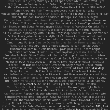
Greenlines78
Kie
Jeffrey McIlmoyle
Felix Lopez
Steve White
Daniel Warf
Syed
혜영 전
andrew Carbery
Federico Salvetti
C1T1Z333N
The Paraverse
Chem
Anthony Delasanta
Minja Lojanica
roddye
Melissa Farrell
Stilian
ꌃ꒒ꀎꋪꋪꌩ ꀘꈤꀤꁅꃅ꓄
Adrien Alexandre
Rab
Thomas Woodward
Alan Bakir
Ian Wilson
venkat rathna kumar talluri
Eric Chan
Steve Girard
n d o n
思涵 王
captkiro
N-JELLY
Kristinn Sturluson
Marianne Andersen
Rodrigo Silva
adelaide begalli
Duncan Hewitt
Mattias Lundstrom
Rowan Gipe
coshichi
Sounds And Dungeons
Eric G
Karen Collins
Joseph Krzywoszyja
Nathanaël Platz
FlameTop
AshenBone
Josh Strawder
Inês Sousa
Fennec
gaggle
Digital Prophet
Vsevolods Gniteckis
Mark
Tristan Voulelis
Walter Weaver
Alex Stephens
Luthonium Virtual Heritage
Илья Снопков
Alphaology
Arthur
Moto Designshop
Sandra
Classical Salamander
Stefan Plösser
Julian Rai Anwor
Mythical X Customs
Harrison Gafford
nost
Hemen Galal
GonzoNole
Zineb mounfik
damageg
George
Tony Li
For Got U
Canun
Juuso Pohjola
Gerardo Quiros Sanchez
Samuel Benning
piggy chop
Nathanaël
jan moudry
Jorge Panduro Santana
Jordan
Raphael Dahan
Muhammad
oominx
Nicola Baribeau
gavin poss
宣臣 紀
Adam Knight
Jeshire Kiten Katt
Samuel Bidne
Lisa
toomanydans
Jack saksik
Arianna Mex
Brooklen Ashleigh
Oliver Cretton
kiki
Patrick Balthrop
Simon Probert
micheal
Mortal Void Studios
Mathias Kirkeby
Jay Court
Bart Paul Dujardin
Anilene Gassner
Holger Tollbäck
Nikita Lebedev
Filip Morys
Doxy
Michel Kinfoussia
lewdgazer
川頁 可可
First Last
Bob Anderson
Ofek Chen
Keegan Moore
David French
Alex Pehotin
Michael R
Sai
Maya Enderland
Sxcret
WILLIAM HTAY
Misa Vlogs
Philipp Lehmann
bob
Elliot Sloss
William Peart
Effex Talon
Lukatonny
NautiluStudios
Chanakya
Jay Lane
Nicolas Fossard
Владислав Жуковський
Raje
Daviid Enzo
Carl-Simon Sahlin
Toby Watson
אלמוג
Andrei Barsan
Dylan Scruggs
Trul Trulsen
Maria Diavolova
Ian Brennan
なのは
Vincent Gates
Jakub Hasanov
Ivan R
Michael Keutel
Ishika
Coast Light Media
Hiromi Uematsu
Marco Scala Bertolin
Antonio
NocturnalKestrel
Markus Trappe
Tyler Nichols
penguin
Chris
D3 Anima
Matthew Schultz
Ali Jaafar
Cameron A Miele
Илья Несенюк
Reperak
alberto echavarria
Rod Barksdale
M M
Martin Kempster
Somebodyoncetoldme
Josh Laxen
Oliver Danielsen
Alex Duncan
silas 2534455
Carro1001
Thomas Anderson
Daniel Wilson
RAfort
Owen Maynard
Nico Cloud
George M. Dyck
Thbatcos
Dmytro Volovnenko
Stina Walberg
Cosmas A Demetriou
ענבר פז
Clem White
DeboxMojave
Meene Lindner
Vincent Ludwig Kiefner
BF2 _Pilot
Robert
Brian Racer
Ian Watts
JGWentworth877
Gan3e46
Jean
Dazzworks3d
Kilian