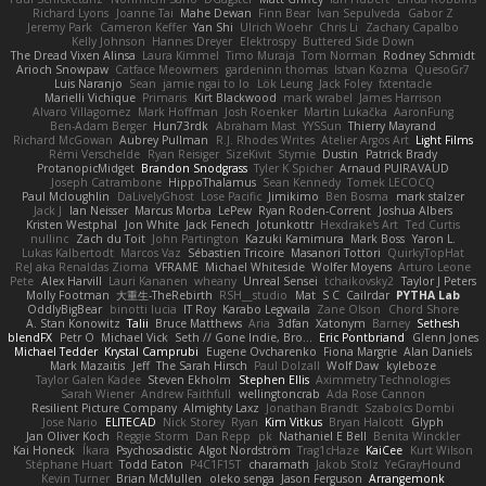
Richard Lyons
Joanne Tai
Mahe Dewan
Finn Bear
Ivan Sepulveda
Gabor Z
Jeremy Park
Cameron Keffer
Yan Shi
Ulrich Woehr
Chris Li
Zachary Capalbo
Kelly Johnson
Hannes Dreyer
Elektrospy
Buttered Side Down
The Dread Vixen Alinsa
Laura Kimmel
Timo Muraja
Tom Norman
Rodney Schmidt
Arioch Snowpaw
Catface Meowmers
gardeninn thomas
Istvan Kozma
QuesoGr7
Luis Naranjo
Sean
jamie ngai to lo
Lök Leung
Jack Foley
fxtentacle
Marielli Vichique
Primaris
Kirt Blackwood
mark wrabel
James Harrison
Alvaro Villagomez
Mark Hoffman
Josh Roenker
Martin Lukačka
AaronFung
Ben-Adam Berger
Hun73rdk
Abraham Mast
YYSSun
Thierry Mayrand
Richard McGowan
Aubrey Pullman
R.J. Rhodes Writes
Atelier Argos Art
Light Films
Rémi Verschelde
Ryan Reisiger
SizeKivit
Stymie
Dustin
Patrick Brady
ProtanopicMidget
Brandon Snodgrass
Tyler K Spicher
Arnaud PUIRAVAUD
Joseph Catrambone
HippoThalamus
Sean Kennedy
Tomek LECOCQ
Paul Mcloughlin
DaLivelyGhost
Lose Pacific
Jimikimo
Ben Bosma
mark stalzer
Jack J
Ian Neisser
Marcus Morba
LePew
Ryan Roden-Corrent
Joshua Albers
Kristen Westphal
Jon White
Jack Fenech
Jotunkottr
Hexdrake's Art
Ted Curtis
nullinc
Zach du Toit
John Partington
Kazuki Kamimura
Mark Boss
Yaron L.
Lukas Kalbertodt
Marcos Vaz
Sébastien Tricoire
Masanori Tottori
QuirkyTopHat
ReJ aka Renaldas Zioma
VFRAME
Michael Whiteside
Wolfer Moyens
Arturo Leone
Pete
Alex Harvill
Lauri Kananen
wheany
Unreal Sensei
tchaikovsky2
Taylor J Peters
Molly Footman
大重生-TheRebirth
RSH__studio
Mat
S C
Cailrdar
PYTHA Lab
OddlyBigBear
binotti lucia
IT Roy
Karabo Legwaila
Zane Olson
Chord Shore
A. Stan Konowitz
Talii
Bruce Matthews
Aria
3dfan
Xatonym
Barney
Sethesh
blendFX
Petr O
Michael Vick
Seth // Gone Indie, Bro...
Eric Pontbriand
Glenn Jones
Michael Tedder
Krystal Camprubi
Eugene Ovcharenko
Fiona Margrie
Alan Daniels
Mark Mazaitis
Jeff
The Sarah Hirsch
Paul Dolzall
Wolf Daw
kyleboze
Taylor Galen Kadee
Steven Ekholm
Stephen Ellis
Aximmetry Technologies
Sarah Wiener
Andrew Faithfull
wellingtoncrab
Ada Rose Cannon
Resilient Picture Company
Almighty Laxz
Jonathan Brandt
Szabolcs Dombi
Jose Nario
ELITECAD
Nick Storey
Ryan
Kim Vitkus
Bryan Halcott
Glyph
Jan Oliver Koch
Reggie Storm
Dan Repp
pk
Nathaniel E Bell
Benita Winckler
Kai Honeck
Íkara
Psychosadistic
Algot Nordström
Trag1cHaze
KaiCee
Kurt Wilson
Stéphane Huart
Todd Eaton
P4C1F15T
charamath
Jakob Stolz
YeGrayHound
Kevin Turner
Brian McMullen
oleko senga
Jason Ferguson
Arrangemonk