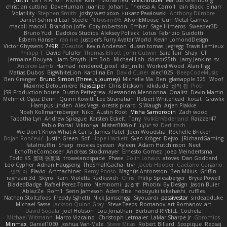
christian cuttino
DaveHuman
juanito
Johan L
Theresa A. Carroll
Iain Black
Einarr
Volatility
Stephen Smith
joshy west xoxo
Łukasz Pawłowski
Anthony Dilmore
Daniel Schmid Leal
Steele
Nitrosimi96
ANonEMoose
Gun Metal Games
macoll macoll
Brandon Joffe
Cory robertson
Ember
Sage Himeros
Sweeper3D
Bruno Yudi
Daddios Studios
Aleksey Pollack
Lotus
Fabrizio Guidotti
Esbern Hansen
ran nie
Justper's Furry Avatar World
Kevin LomondDesign
Victor Ghyssens
749R
CGautos
Kevin Anderson
dusan tomas
Jegregg
Travis Lemieux
Philipp T
David Pulcifer
Thomas Elliott
John Gutwin
Sara Tarr
Shay
CT
Jermaine Bouyea
Liam Smyth
Jim Bob
Michael Loh
doctor25th
Larry Jenkins
sv
Andrew Lamb
Hamad
rendered_pixel
der_mihi
Worked Wood
Alan Figg
Matias Dubos
BigWhiteLion
Karolina En
David Curiel
alec1025
BeepCodeMusic
Ben Granger
Bruno Simon (Three.js Journey)
Michelle Ma
Ben
glassapple 325
Woof
Maxime Detournière
Rayscaper
Chris Dickson
idkdude
성익 김
Piotr
JSR Production house
Dustin Pettegrew
Alessandro Mennonna
Onalist
Devin Martin
Mehmet Oguz Derin
Quinn Kowitt
Lee Stranahan
Robert Whitehead
kocat
Grawlix
Hampus Linden
Alex Vega
orestis picard
S Waugh
Arjen Plakke
Noah Kollmannsberger
Niko
Austin Root
Misha Samorodin
Zach wood
Tabatha Lyn
Andrew Sprague
Karsten Eckelt
Tony
VolkEnVaderland
Raizzer47
Pablo Portal
Viktoriya
MisterBKWolf
שי יעקוב
DerHitsch
We Don't Know What A Car Is
James Patel
Joeri Woudstra
Rochelle Bricker
Bojan Rončević
Justin Green
Sof
Hope Hackett
Sven Kröger
Dejvo
JRichardGaming
fatalmuffin
Sharp
movies byevan
Ayleen
Adam Hutchinson
Neet
EchoTheComposer
Andreas Stockmayer
Ernesto Gomez
Joep Meindertsma
Todd KS
景琦 张景琦
trowelandspade
Phase
Colin Lohaus
atoves
Dan Goddard
Loo Cypher
Adrian Haugseng
TheSmallGacha
trvr
Jacob Hooper
Gaetano Gargano
민희 이
Flavio
Artmachiner
Remy Ponso
Magnús Antonsson
Ben Milius
Griffin
rayhaan.3d
Skyro
Rain
Violetta Radkevich
Chris
Philip Spiessberger
Bryce Powell
BladedBadge
Rafael Perez-Torro
Nemnomi
おるす
Photini By Design
Jason Buier
AblazZe
Rom1
Serin Jameson
Aden Bise
nobuyuki takahashi
ruffles
Nathan Stoltzfoos
Freddy Sghetti
Nick Jainschigg
Siyouardi
passivestar
sirdeadduke
Michael Sasse
Jackson Quinn Gray
Steve Teeps
Romanov_art Romanov_art
David Sopala
Joel Hobson
Lou Jonathan
Bertrand RIVEILL
Cocheta
Michael Witmann
Marco Vizcaino
Christoph Letmaier
LaMar Sharpe Jr
Gbromios
Minmax
Daniel1060
Joshua Van-Male
Steve Mitas
Robert Billard
Scopique
Repsaj