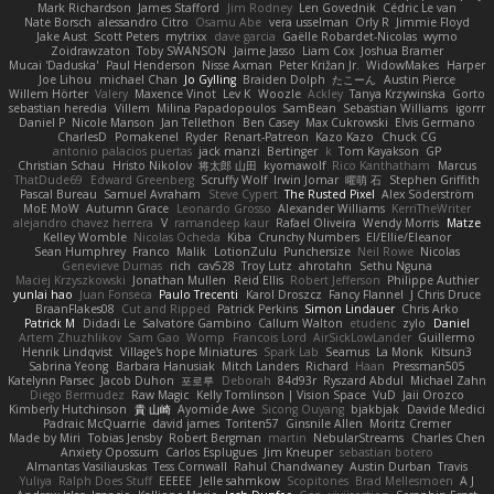
Mark Richardson
James Stafford
Jim Rodney
Len Govednik
Cédric Le van
Nate Borsch
alessandro Citro
Osamu Abe
vera usselman
Orly R
Jimmie Floyd
Jake Aust
Scott Peters
mytrixx
dave garcia
Gaëlle Robardet-Nicolas
wymo
Zoidrawzaton
Toby SWANSON
Jaime Jasso
Liam Cox
Joshua Bramer
Mucai 'Daduska'
Paul Henderson
Nisse Axman
Peter Križan Jr.
WidowMakes
Harper
Joe Lihou
michael Chan
Jo Gylling
Braiden Dolph
たこーん
Austin Pierce
Willem Hörter
Valery
Maxence Vinot
Lev K
Woozle
Ackley
Tanya Krzywinska
Gorto
sebastian heredia
Villem
Milina Papadopoulos
SamBean
Sebastian Williams
igorrr
Daniel P
Nicole Manson
Jan Tellethon
Ben Casey
Max Cukrowski
Elvis Germano
CharlesD
Pomakenel
Ryder
Renart-Patreon
Kazo Kazo
Chuck CG
antonio palacios puertas
jack manzi
Bertinger
k
Tom Kayakson
GP
Christian Schau
Hristo Nikolov
将太郎 山田
kyomawolf
Rico Kanthatham
Marcus
ThatDude69
Edward Greenberg
Scruffy Wolf
Irwin Jomar
曜萌 石
Stephen Griffith
Pascal Bureau
Samuel Avraham
Steve Cypert
The Rusted Pixel
Alex Söderström
MoE MoW
Autumn Grace
Leonardo Grosso
Alexander Williams
KerriTheWriter
alejandro chavez herrera
V
ramandeep kaur
Rafael Oliveira
Wendy Morris
Matze
Kelley Womble
Nicolas Ocheda
Kiba
Crunchy Numbers
El/Ellie/Eleanor
Sean Humphrey
Franco
Malik
LotionZulu
Punchersize
Neil Rowe
Nicolas
Genevieve Dumas
rich
cav528
Troy Lutz
ahrotahn
Sethu Nguna
Maciej Krzyszkowski
Jonathan Mullen
Reid Ellis
Robert Jefferson
Philippe Authier
yunlai hao
Juan Fonseca
Paulo Trecenti
Karol Droszcz
Fancy Flannel
J Chris Druce
BraanFlakes08
Cut and Ripped
Patrick Perkins
Simon Lindauer
Chris Arko
Patrick M
Didadi Le
Salvatore Gambino
Callum Walton
etudenc
zylo
Daniel
Artem Zhuzhlikov
Sam Gao
Womp
Francois Lord
AirSickLowLander
Guillermo
Henrik Lindqvist
Village's hope Miniatures
Spark Lab
Seamus
La Monk
Kitsun3
Sabrina Yeong
Barbara Hanusiak
Mitch Landers
Richard
Haan
Pressman505
Katelynn Parsec
Jacob Duhon
포로루
Deborah
84d93r
Ryszard Abdul
Michael Zahn
Diego Bermudez
Raw Magic
Kelly Tomlinson | Vision Space
VuD
Jaii Orozco
Kimberly Hutchinson
貴 山崎
Ayomide Awe
Sicong Ouyang
bjakbjak
Davide Medici
Padraic McQuarrie
david james
Toriten57
Ginsnile Allen
Moritz Cremer
Made by Miri
Tobias Jensby
Robert Bergman
martin
NebularStreams
Charles Chen
Anxiety Opossum
Carlos Esplugues
Jim Kneuper
sebastian botero
Almantas Vasiliauskas
Tess Cornwall
Rahul Chandwaney
Austin Durban
Travis
Yuliya
Ralph Does Stuff
EEEEE
Jelle sahmkow
Scopitones
Brad Mellesmoen
A J