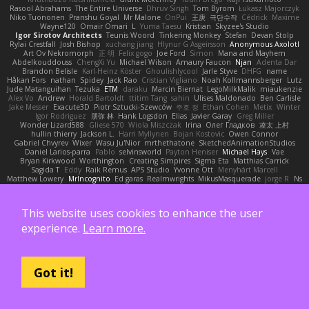
Rasool Abrahams
The Entire Universe
Dhruv Singh
Tom Byrom
Łukasz Majorczyk
Niko Tuononen
Pranshu Goyal
Mr Malone
OnPui
王庚
극단수작
Cédrick
Maxime
Wayne120
Omair Omari
L
Yuma Taesu
Kristian
Skyzee's Studio
Igor Sirotov Architects
Teunis Woord
Tinkering Monkey
Stefan
Devan Stolp
Rylai Crestfall
Josh Bishop
xuchang jiang
Hlynur G Asgeirsson
Anonymous Axolotl
Art Ov Nekromorph
正 明
Felix gogo
Joe Ford
Simon
Mana and Mayhem
Abdelkouddouss
ChengXi Yu
Michael Wilson
Amaury Faucon
Njan
Adenta Dar
Brandon Belisle
Karl-Heinz Köster
Ghoulishlycool
Jarle Styve
DHFG
name
Håkan Fors
nathan
Spidey
Jack Rao
Cristian Vigliano
Noah Kollmannsberger
Lutz
Jude Matanguihan
Tezuka
ETM
daraku
Marcin Biernat
LegoMilkMalik
miaukenzie
Alex Vo
Andrew
Horald Bartoldt
ttitim Tang
sahin
Ulises Maldonado
Ben Carlisle
Jake Messer
Exacute3D
Piotr Sztucki-Szewców
주호 정
Ethan Cohen
Metix
Winter
Igor Rodriguez
朋弥 林
Hank Logsdon
Elias
Javier Garay
Greg Miller
Wonder Lizard588
Gliese 570
Wiola Miszczak
Irina
Олег Гладков
凌太 上村
hullin thierry
Jackson L.
Harri Myllynen
Bojan Kostovic
Owen Connor
Gabriel Chvyrev
Wixer
Wasu Ju'Nior
mrthethatone
SketchedAnimationStudios
Daniel Larios-parra
Pablo
selvinsworld
Payton Heniser
Michael Hays
Vae
Bryan Kirkwood
Worthington
Creating Simpires
Sigma Eta
Matthias Carrick
Sagida T
Eddy
Raik Remus
APS Studio
Yvonne Ott
Menyhárt Marcell
Matthew Lowery
MrIncognito
Ed garas
Realmwrights
MikusMasquerade
jorge R
Ns
Khaidu
ryan jordan
Gabriel Malmgren
Dan Bojorquez Angulo
Williem McWhorter
Liam Tanaka
Mahmoud Khetabi
יניב חלה
Sladana Vukoja
Tom Weijnjes
jen
Danarogon
Streemer
Eli Mason
James Simpson
Hollow_Jenza
eje
지환 이
log
This website uses cookies to enhance the user
luke harrison
C
Ray Delapaz
Dmytro
Noah Couallier
Character34
indiiglo
Javlonbek rajabbayev
Crewman 47
Isabelle Lamarque
Michael Shimniok
experience.
Learn more.
Jonathan Harris
Andrea Lorenzo Mereghetti
Nils Ringlstetter
Osbiel Roque Arocha
Rebecca
Humza R Iqbal CombatNinja1269
laddc
sellig64
Javier
Radix N
Ariel Ilmari Kajava
Brandon DeLauney
Geoff Allen
Kamran Kadirov
MELUIP Store
Alpha3
Spotty Spotty YQ
TrixMix
Julian Quintero
julian reyes
Nareon
claytpn
Alquiler PS5
Era Rerza
bjgrimoari
Caleb Mcmullen
giovanni varani
Mackenzie
Got it!
KuroShi
michael sierra
Nameless Renders
MMDCRAZED
DivineXavier
DEATHSTEED
Cli4D
vamsidhar reddy
Jack Taylor
Olov Melander
James Barrie
Bryant Price
DEEPNOX
Pen
Michael Koschmieder
pato dlgv
Wrinkly Blink
Ruben
Jesper Elling
Onooka
Kseniya
Boo Bugless
Mesaland
Winter Night
Mert İyiiz
forrobloxdev