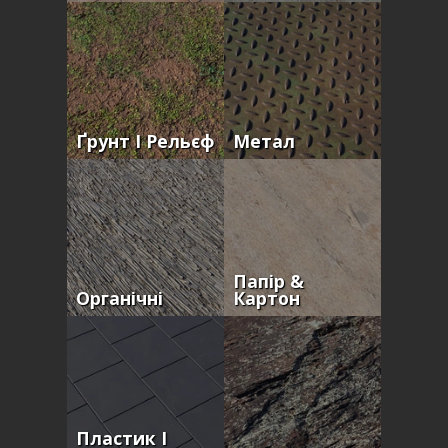
Ґрунт І Рельєф
Метал
Папір &
Органічні
Картон
Пластик І