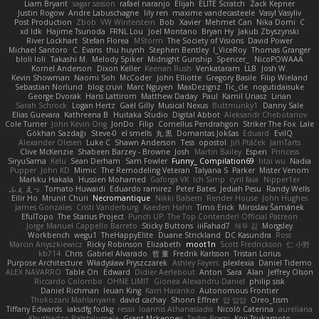
Liam Bryant
sagar sasson
rafael naranjo
Elijah
ELITE Scratch
Zack Kepner
Justin Rogow
Andre Labuschagne
lily ren
maxime vandecasteele
Vasyl Vasyliv
Post Production
Zbob
VW Winterstein
Bob
Xavier
Mehmet Can
Nika Domi
C
xd Idk
Hajime Tsunoda
FRNL Lou
Joel Montano
Bryan Hy
Jakub Zbyszynski
River Lockhart
Stefan Florea
MStorm
The Society of Visions
David Power
Michael Santoro
C. Evans
thu huynh
Stephen Bentley
I_ViceRoy
Thomas Granger
bloli loli
Takashi M.
Melody Spiker
Midnight Gunship
Spencer_
NicoPOWAAA
Kornel Anderson
Dixon Keller
Keenan Rush
Venkataram
LLB
Josh W.
Kevin Showman
Naomi Soh
McCoder
John Elliotte
Gregory Basile
Filip Wieland
Sebastian Norlund
blog cruvi
Marc Nguyen
MaxDezignz
Tic_cle
nogutidaisuke
George Dvorak
Haris Lattirom
Matthew Daday
Paul
Kamil Uriasz
Lirian
Sarah Schrock
Logan Hertz
Gaël Gilly
Musical Nexus
Buttmunky1
Danny Sale
Elias Guevara
Kathreena B
Huitaka Studio
Digital Abbot
Aleksandr Chebotariov
Cole Turner
John Kevin Ong
JonDo
Filip
Cornellus Pendrahgon
Striker The Fox
Lale
Gökhan Sazdağı
Steve-0
el smells
丸 黒
Domantas Jokšas
Eduard
EvilQ
Alexander Olesen
Luke C
Shawn Anderson
Tess
opostol
Jiří Ptáček
JamTarts
Clive McKenzie
Shabeen Barzey - Browne
Josh
Martin Bailey
Espen
Princess
SiryuSama
Kelu
Sean Derham
Sam Fowler
Funny_ Compilation69
htai wu
Nadia
Pupper
John KD
Mimic
The Remodeling Veteran
Talyana S
Parker
Mister Venom
Markku Hakala
Hussien Mohamed
Gaforga VK
Ich Simp
cyril faia
Nipper1er
ふぇ えっ
Tomato Huwaidi
Eduardo ramirez
Peter Bates
Jediah Pesu
Randy Wells
Eilir Ho
Mrunit Churi
Necromantique
Nikki Balsem
Render House
John Hughes
James Gonzales
Cristi Vanderburg
Kaeden Hahn
Timo Erick
Miroslav Šamánek
EfulTopo
The Starius Project
Punch UP: The Top Contender! Official Patreon
Jorge Manuel Cappello Barreto
Sticky Buttons
iiiFahad7
재우 김
Morgsley
Workbench
wegu1
TheHappyElite
Duane Strickland
DC Kasundra
Ross
Marcin Anyszkiewicz
Ricky Robinson
Elizabeth
moot1n
Scott Fredrickson
仁 小野
kb714
Chris
Gabriel Alvarado
哲 董
Fredrik Karlsson
Tristan Lorius
Purpose Architecture
Władysław Pryszczarek
Ashley Fayers
plexlexia
Daniel Tidemo
ALEX NAVARRO
Table On
Edward
Didier Aerlebout
Anton
Sara
Alan
Jeffrey Olson
Riccardo Colombo
OHNE LIMIT
Gionea Alexandru Daniel
philip sisk
Daniel Richman
Ieuan King
Karri Haranko
Autonomous Frontier
Thokozani Mahlanyane
david cachay
Shonn Effner
얍 얍얍
Oreo_tism
Tiffany Edwards
iaksdfg fodkg
ressii
Ioannis Athanasiadis
Nicolò Caterina
aureliana
Khuthadzo Ratshilumela
Grant Mckenney
Tadin Brego
Koji Tsukamoto