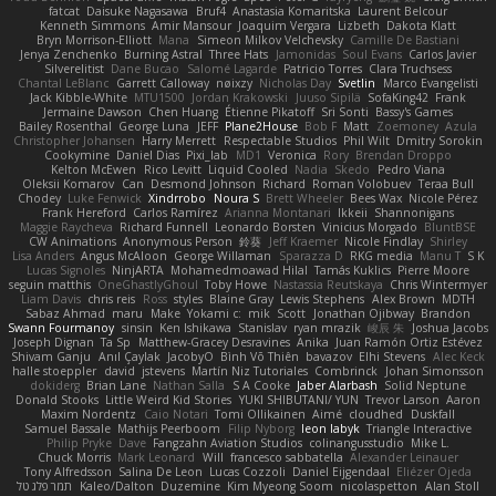
fatcat
Daisuke Nagasawa
Bruf4
Anastasia Komaritska
Laurent Belcour
Kenneth Simmons
Amir Mansour
Joaquim Vergara
Lizbeth
Dakota Klatt
Bryn Morrison-Elliott
Mana
Simeon Milkov Velchevsky
Camille De Bastiani
Jenya Zenchenko
Burning Astral
Three Hats
Jamonidas
Soul Evans
Carlos Javier
Silverelitist
Dane Bucao
Salomé Lagarde
Patricio Torres
Clara Truchsess
Chantal LeBlanc
Garrett Calloway
nøixzy
Nicholas Day
Svetlin
Marco Evangelisti
Jack Kibble-White
MTU1500
Jordan Krakowski
Juuso Sipilä
SofaKing42
Frank
Jermaine Dawson
Chen Huang
Étienne Pikatoff
Sri Sonti
Bassy's Games
Bailey Rosenthal
George Luna
JEFF
Plane2House
Bob F
Matt
Zoemoney
Azula
Christopher Johansen
Harry Merrett
Respectable Studios
Phil Wilt
Dmitry Sorokin
Cookymine
Daniel Dias
Pixi_lab
MD1
Veronica
Rory
Brendan Droppo
Kelton McEwen
Rico Levitt
Liquid Cooled
Nadia
Skedo
Pedro Viana
Oleksii Komarov
Can
Desmond Johnson
Richard
Roman Volobuev
Teraa Bull
Chodey
Luke Fenwick
Xindrrobo
Noura S
Brett Wheeler
Bees Wax
Nicole Pérez
Frank Hereford
Carlos Ramírez
Arianna Montanari
Ikkeii
Shannonigans
Maggie Raycheva
Richard Funnell
Leonardo Borsten
Vinicius Morgado
BluntBSE
CW Animations
Anonymous Person
鈴葵
Jeff Kraemer
Nicole Findlay
Shirley
Lisa Anders
Angus McAloon
George Willaman
Sparazza D
RKG media
Manu T
S K
Lucas Signoles
NinjARTA
Mohamedmoawad Hilal
Tamás Kuklics
Pierre Moore
seguin matthis
OneGhastlyGhoul
Toby Howe
Nastassia Reutskaya
Chris Wintermyer
Liam Davis
chris reis
Ross
styles
Blaine Gray
Lewis Stephens
Alex Brown
MDTH
Sabaz Ahmad
maru
Make
Yokami c:
mik
Scott
Jonathan Ojibway
Brandon
Swann Fourmanoy
sinsin
Ken Ishikawa
Stanislav
ryan mrazik
峻辰 朱
Joshua Jacobs
Joseph Dignan
Ta Sp
Matthew-Gracey Desravines
Anika
Juan Ramón Ortiz Estévez
Shivam Ganju
Anıl Çaylak
JacobyO
Bình Võ Thiên
bavazov
Elhi Stevens
Alec Keck
halle stoeppler
david
jstevens
Martín Niz Tutoriales
Combrinck
Johan Simonsson
dokiderg
Brian Lane
Nathan Salla
S A Cooke
Jaber Alarbash
Solid Neptune
Donald Stooks
Little Weird Kid Stories
YUKI SHIBUTANI/ YUN
Trevor Larson
Aaron
Maxim Nordentz
Caio Notari
Tomi Ollikainen
Aimé
cloudhed
Duskfall
Samuel Bassale
Mathijs Peerboom
Filip Nyborg
leon labyk
Triangle Interactive
Philip Pryke
Dave
Fangzahn Aviation Studios
colinangusstudio
Mike L.
Chuck Morris
Mark Leonard
Will
francesco sabbatella
Alexander Leinauer
Tony Alfredsson
Salina De Leon
Lucas Cozzoli
Daniel Eijgendaal
Eliézer Ojeda
תמר פלג טל
Kaleo/Dalton
Duzemine
Kim Myeong Soom
nicolaspetton
Alan Stoll