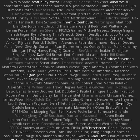
Wesley Scafe
scott bilby
Victor
George e Chianese
Ben Visser
Albatross 3D
Sam Sartor
Andrej Striezenec
normalguy
Josh Macdonald
Pafka
Byeong Chul JIN
Dumbass Dragon
Alkaza1996
jAde
Lea Seidman Hernandez
Alexander Becker
Oscar Vargas
sastun1962
Totally Normal
Jared LeClaire
Christopher Bogs
Michael Dunkley
Alex Hyner
Scott Gilbert
Matthew Gerard
Julius Brockelmann
Alex
sotiris
Teneka B.
Dale Schwiesow
Thom Rittenhouse
Marcin Ignac
Martinotti
Brandon Jordan
Frode Lund Tharaldsen
Gerard Redmond
Walter Rice
Dennis Korpel
Matthew Stevens
PIXDES Games
Michael Mayeux
George Giagias
arash tirgari
Ryan Dening
Tim Warnock
Steven
Deadlyblack
Lupo Marcio
creative mart
M Tera
Sebastian Karlsson
Iaian7 / John Einselen
AsTheRainFell
Volkor
Rijndael
Patrick T Sullivan
Alexander Rath
david mares
Nayden Dochev
Moira
Never Give Up
Sunamii
Ryan Rohrer
Andrew Oakley
Maraz
Mark Kohalmy
Michigan J Frog
Harvey Fong
CJ Guzman
Beefyblimps
Joakim Dahl
Jose
BingusGringus
Dale
Sid Brown
Jānis Circenis
Masashi Ueda
Bill Kinnon
Max Topham
Austin Walzl
Hannes
Rens Bais
qualtro
Piotr
Andrew Stevenson
anthony lawrence
Stuart Marsh
Frans Verbaas
Adam Murtomaa
Phil Galler
Matthew Garnett-Frizelle
Saliven
Markus Michael Egger
Andrew
J
Caramel the Vixen
Timothy J. Aveni
Moth
James Miller
z
Nico Marniok
Timothy G. McKenna
MY.NIGNIG Jr.
Kigon
John Cido
Der12teEisvogel
Brad Corlett
Basti
maj
LaCimaise
Thom Bakker
Chogang
Jason Pielak
Tiran Dagan
Claude GIROLET
Darian Smith
Joenne Hub-Strobl
Shannon
Gary English
Colin Dunne
Martin Koťátko
Alexis Shuping
William Lee
Trevor Hughes
Gabriella Caldwell
Vasili Rodriguez
David Beneš
Jeremy Brouwer
Erik Dodolović
Paulo Henrique
Hoodwinkedfool
Ruben Vroman
David Sibley
Emil Herzenstiel
Charles Janson
Christian Gomez
James Wilson
Niko Bidoli
Danny Arnold
CGJackB
Jeremy Nelson
Anton Heymann
Leo S
Brendon Padjasek
Evan Tillett
Bryan Applegate
Dylan Hall
J Ewell
Dys
Quddle Jameson
patrick siemer
nate
Mareno Harr Olsen
Brett Williams
GREENCom'e Mapping
Ryan Bell
Xcrow
Pedro Javier Somoza Hernando
Paul Klingberg
Olivié Bouchard
Damiano Mazzocchini
Raven Realm
Johann Oosthuizen
Scott
Robert Tolppi: Support My Content
Randy Bloom
henrik rasmussen
Greenheart
Ransom Bergen
Andreas Wetter
Edomod
PD100 Academy of Art
Clafoutis
Arttu Piisila
JeffChristiansen
Daniel Phakos
SETH WEBER
Sebastian Witt
Tom Pike
Kenleung Leung
Enrique Gonzalez
Zack Bishop
Rouge guy
brandon dudley
Joel Gordils
GadFlight
Charles Herrmann
Justin
LvH
K Anon
Richie
Karim Mohamed
Weichnudel
Marcus Grennborg