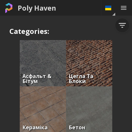
Poly Haven
Categories:
Асфальт &
Цегла Та
Бітум
Блоки
Кераміка
Бетон