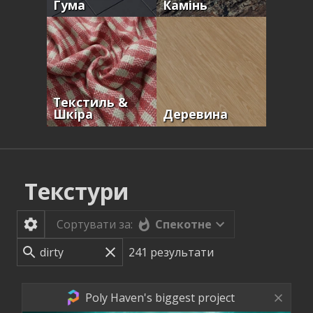
Гума
Камінь
Текстиль &
Шкіра
Деревина
Текстури
Спекотне
Сортувати за:
241
результати
Poly Haven's biggest project