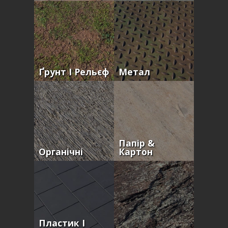
Ґрунт І Рельєф
Метал
Папір &
Органічні
Картон
Пластик І