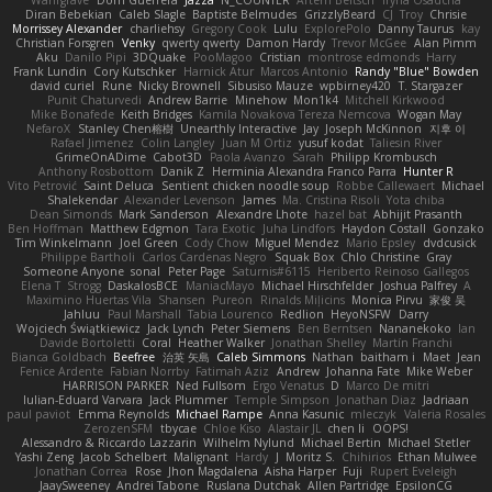
Diran Bebekian
Caleb Slagle
Baptiste Belmudes
GrizzlyBeard
CJ
Troy
Chrisie
Morrissey Alexander
charliehsy
Gregory Cook
Lulu
ExplorePolo
Danny Taurus
kay
Christian Forsgren
Venky
qwerty qwerty
Damon Hardy
Trevor McGee
Alan Pimm
Aku
Danilo Pipi
3DQuake
PooMagoo
Cristian
montrose edmonds
Harry
Frank Lundin
Cory Kutschker
Harnick Atur
Marcos Antonio
Randy "Blue" Bowden
david curiel
Rune
Nicky Brownell
Sibusiso Mauze
wpbirney420
T. Stargazer
Punit Chaturvedi
Andrew Barrie
Minehow
Mon1k4
Mitchell Kirkwood
Mike Bonafede
Keith Bridges
Kamila Novakova Tereza Nemcova
Wogan May
NefaroX
Stanley Chen榕樹
Unearthly Interactive
Jay
Joseph McKinnon
지후 이
Rafael Jimenez
Colin Langley
Juan M Ortiz
yusuf kodat
Taliesin River
GrimeOnADime
Cabot3D
Paola Avanzo
Sarah
Philipp Krombusch
Anthony Rosbottom
Danik Z
Herminia Alexandra Franco Parra
Hunter R
Vito Petrović
Saint Deluca
Sentient chicken noodle soup
Robbe Callewaert
Michael
Shalekendar
Alexander Levenson
James
Ma. Cristina Risoli
Yota chiba
Dean Simonds
Mark Sanderson
Alexandre Lhote
hazel bat
Abhijit Prasanth
Ben Hoffman
Matthew Edgmon
Tara Exotic
Juha Lindfors
Haydon Costall
Gonzako
Tim Winkelmann
Joel Green
Cody Chow
Miguel Mendez
Mario Epsley
dvdcusick
Philippe Bartholi
Carlos Cardenas Negro
Squak Box
Chlo Christine
Gray
Someone Anyone
sonal
Peter Page
Saturnis#6115
Heriberto Reinoso Gallegos
Elena T
Strogg
DaskalosBCE
ManiacMayo
Michael Hirschfelder
Joshua Palfrey
A
Maximino Huertas Vila
Shansen
Pureon
Rinalds Miļicins
Monica Pirvu
家俊 吴
Jahluu
Paul Marshall
Tabia Lourenco
Redlion
HeyoNSFW
Darry
Wojciech Świątkiewicz
Jack Lynch
Peter Siemens
Ben Berntsen
Nananekoko
Ian
Davide Bortoletti
Coral
Heather Walker
Jonathan Shelley
Martín Franchi
Bianca Goldbach
Beefree
治英 矢島
Caleb Simmons
Nathan
baitham i
Maet
Jean
Fenice Ardente
Fabian Norrby
Fatimah Aziz
Andrew
Johanna Fate
Mike Weber
HARRISON PARKER
Ned Fullsom
Ergo Venatus
D
Marco De mitri
Iulian-Eduard Varvara
Jack Plummer
Temple Simpson
Jonathan Diaz
Jadriaan
paul paviot
Emma Reynolds
Michael Rampe
Anna Kasunic
mleczyk
Valeria Rosales
ZerozenSFM
tbycae
Chloe Kiso
Alastair JL
chen li
OOPS!
Alessandro & Riccardo Lazzarin
Wilhelm Nylund
Michael Bertin
Michael Stetler
Yashi Zeng
Jacob Schelbert
Malignant
Hardy
J
Moritz S.
Chihirios
Ethan Mulwee
Jonathan Correa
Rose
Jhon Magdalena
Aisha Harper
Fuji
Rupert Eveleigh
JaaySweeney
Andrei Tabone
Ruslana Dutchak
Allen Partridge
EpsilonCG