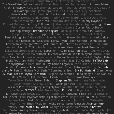
Kelly Johnson
Hannes Dreyer
Elektrospy
Buttered Side Down
The Dread Vixen Alinsa
Laura Kimmel
Timo Muraja
Tom Norman
Rodney Schmidt
Arioch Snowpaw
Catface Meowmers
gardeninn thomas
Istvan Kozma
QuesoGr7
Luis Naranjo
Sean
jamie ngai to lo
Lök Leung
Jack Foley
fxtentacle
Marielli Vichique
Primaris
Kirt Blackwood
mark wrabel
James Harrison
Alvaro Villagomez
Mark Hoffman
Josh Roenker
Martin Lukačka
AaronFung
Ben-Adam Berger
Hun73rdk
Abraham Mast
YYSSun
Thierry Mayrand
Richard McGowan
Aubrey Pullman
R.J. Rhodes Writes
Atelier Argos Art
Light Films
Rémi Verschelde
Ryan Reisiger
SizeKivit
Stymie
Dustin
Patrick Brady
ProtanopicMidget
Brandon Snodgrass
Tyler K Spicher
Arnaud PUIRAVAUD
Joseph Catrambone
HippoThalamus
Sean Kennedy
Tomek LECOCQ
Paul Mcloughlin
DaLivelyGhost
Lose Pacific
Jimikimo
Ben Bosma
mark stalzer
Jack J
Ian Neisser
Marcus Morba
LePew
Ryan Roden-Corrent
Joshua Albers
Kristen Westphal
Jon White
Jack Fenech
Jotunkottr
Hexdrake's Art
Ted Curtis
nullinc
Zach du Toit
John Partington
Kazuki Kamimura
Mark Boss
Yaron L.
Lukas Kalbertodt
Marcos Vaz
Sébastien Tricoire
Masanori Tottori
QuirkyTopHat
ReJ aka Renaldas Zioma
VFRAME
Michael Whiteside
Wolfer Moyens
Arturo Leone
Pete
Alex Harvill
Lauri Kananen
wheany
Unreal Sensei
tchaikovsky2
Taylor J Peters
Molly Footman
大重生-TheRebirth
RSH__studio
Mat
S C
Cailrdar
PYTHA Lab
OddlyBigBear
binotti lucia
IT Roy
Karabo Legwaila
Zane Olson
Chord Shore
A. Stan Konowitz
Talii
Bruce Matthews
Aria
3dfan
Xatonym
Barney
Sethesh
blendFX
Petr O
Michael Vick
Seth // Gone Indie, Bro...
Eric Pontbriand
Glenn Jones
Michael Tedder
Krystal Camprubi
Eugene Ovcharenko
Fiona Margrie
Alan Daniels
Mark Mazaitis
Jeff
The Sarah Hirsch
Paul Dolzall
Wolf Daw
kyleboze
Taylor Galen Kadee
Steven Ekholm
Stephen Ellis
Aximmetry Technologies
Sarah Wiener
Andrew Faithfull
wellingtoncrab
Ada Rose Cannon
Resilient Picture Company
Almighty Laxz
Jonathan Brandt
Szabolcs Dombi
Jose Nario
ELITECAD
Nick Storey
Ryan
Kim Vitkus
Bryan Halcott
Glyph
Jan Oliver Koch
Reggie Storm
Dan Repp
pk
Nathaniel E Bell
Benita Winckler
Kai Honeck
Íkara
Psychosadistic
Algot Nordström
Trag1cHaze
KaiCee
Kurt Wilson
Stéphane Huart
Todd Eaton
P4C1F15T
charamath
Jakob Stolz
YeGrayHound
Kevin Turner
Brian McMullen
oleko senga
Jason Ferguson
Arrangemonk
Wesley Scafe
scott bilby
Victor
George e Chianese
Ben Visser
Albatross 3D
Sam Sartor
Andrej Striezenec
normalguy
Josh Macdonald
Pafka
Byeong Chul JIN
Dumbass Dragon
Alkaza1996
jAde
Lea Seidman Hernandez
Alexander Becker