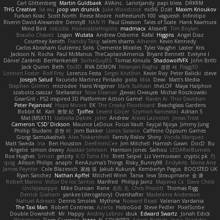
Carl Glittenberg
Martin Guldbaek
AVAinc.
Lariotjandy
papi bless
DRKRM
THG Creative
lia wu
joop van drunick
Julie Woodcock
nic96
Dzät
Maxim Krioukov
Furkan Kirac
Scott North
Reese Moore
nofreelunch 100
vagueish
Infinitipo
Riverin David-Alexandre
DennyB
NAN YI
Paul Gleason
Tales of Scale
Hank Kaamura
Mind Bird
robzilla
HonorableHoplite
madmacx
AlisserB
Tim Boylan
Braulio Chavez
Logan
Wutata
Andrew Osborne
Rafal
Higgins
Angel Diaz
Courtney Xenith
Francky Tang
salem shams
Alheren
Kevin Kennedy
Carlos Abraham Gutiérrez Solis
Clemente Miralles
Tyler Vaughn
Laster
Kris
Jackson N. Rocha
Paul McManus
TheCaptainAmerica
Bryant Bennett
Evelyne I
Dániel Zarándi
BenYanken69
SomeGuyBS
Tomas Kiniulis
ShadowolfVFX
John Britti
Jack Quinn
Beth
Ebi3D
RVA DEMON
Niranjan Raghu
경문 서
Flagg3D
Lonnon Foster
Rolf Frey
Lorenzo Festa
Sergei Krutihin
Kevin Roy
Peter Balicki
steve
Joseph Salud
Facundo Martinez Pintado
polo
Mila
Dewi
Matt's Media
Stephen Grimm
microdee
Hans Wegener
Mark Sullivan
theLOF
Maya Halphon
szabolcs csaszar
Stellarator
Now Eleanor
Денис Оницев
Michał Roszkowski
GearGrit - PS2 inspired 3D Platformer Action Game!
Raven Ai
Thor Davidsen
Peter Pejanović
Hope Moore
EK
The Creaky Floorboard
Beachglass Gardens
Bobbit M.
Karl
敦智 紀
Tjoffex
Levent Göçer
Szymon Kaniewski
Adrian S
Mat (M5X11)
Izabella Dębek
john
Andrew
Alexis Lazootin
Jonas Trost
Cameron 'CSD' Dickson
Maurice LeDoux
Focus Vault
Fayçal Njoya
Jimmy Jung
Phillip Studans
준현 이
Jorn Bakker
Lloros Sarano
Caffeine Oppsum Games
Giorgi Samukashvili
Alex Tsiskarishvili
Family Rislov
Shiny
Vonda Marquez
Matt Sweda
Ina
Ben Houston
DeeEmmCee
Jim Mitchell
Hamish Gawn
DocD
Bu
Angelie
simon dewey
Alastair Johnson
Harrison Jones
Saihou
LEDAfterBurners
Roe Hughes
Simon
getzity
K.O Tsitra Eht
Brett Seipel
Liz Vermoesen
cryptic pk
PJ
quig
Allison Philips
anaptr
RenAzuma's Things
Risky_Bunny98
EndyArts
Mone Ane
James Paynter
Cole Blazevich
家維 張
Jakub Kukuryk
Kemberlyn Pegus
BOOSTED UK
Ryan Sanchez
Nathan Apffel
Mitchell Winn
Tania
Ieva Straupmane
金 康
Robert Marino
Victor De los Santos
Manfred
Philipp Jainz
Марина Ск
Dave Child
UncleJesseppe
Mike Duncan
Rene
名氏 无
Chris Priscott
Thomas Rigg
Derrick Graham
yankee (derogatory)
Overshafter
Madeleine Andersson
Nahuel Adreani
Dennis Smolek
Mythina
Noward Beast
Valerian Vardania
The Taxi Man
Robert Contreras
Azerta
HoboGod
Steve Pedler
PixelScribe
Double Downshift
Mr. Happy
Andrey Lebrov
sbuk
Edward Swartz
Jonah Edick
Wahrgrave
Dom Guerrera
Jazza
N_COUNTER
Artem Beitsch
Iryna Osadcha