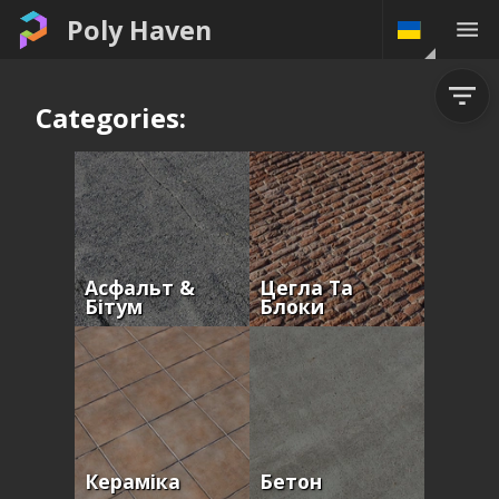
Poly Haven
Categories:
Асфальт &
Цегла Та
Бітум
Блоки
Кераміка
Бетон