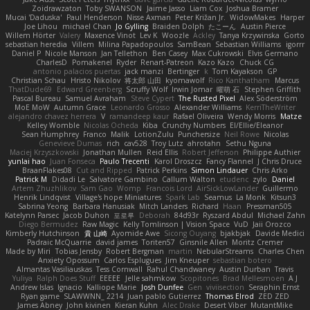
Zoidrawzaton
Toby SWANSON
Jaime Jasso
Liam Cox
Joshua Bramer
Mucai 'Daduska'
Paul Henderson
Nisse Axman
Peter Križan Jr.
WidowMakes
Harper
Joe Lihou
michael Chan
Jo Gylling
Braiden Dolph
たこーん
Austin Pierce
Willem Hörter
Valery
Maxence Vinot
Lev K
Woozle
Ackley
Tanya Krzywinska
Gorto
sebastian heredia
Villem
Milina Papadopoulos
SamBean
Sebastian Williams
igorrr
Daniel P
Nicole Manson
Jan Tellethon
Ben Casey
Max Cukrowski
Elvis Germano
CharlesD
Pomakenel
Ryder
Renart-Patreon
Kazo Kazo
Chuck CG
antonio palacios puertas
jack manzi
Bertinger
k
Tom Kayakson
GP
Christian Schau
Hristo Nikolov
将太郎 山田
kyomawolf
Rico Kanthatham
Marcus
ThatDude69
Edward Greenberg
Scruffy Wolf
Irwin Jomar
曜萌 石
Stephen Griffith
Pascal Bureau
Samuel Avraham
Steve Cypert
The Rusted Pixel
Alex Söderström
MoE MoW
Autumn Grace
Leonardo Grosso
Alexander Williams
KerriTheWriter
alejandro chavez herrera
V
ramandeep kaur
Rafael Oliveira
Wendy Morris
Matze
Kelley Womble
Nicolas Ocheda
Kiba
Crunchy Numbers
El/Ellie/Eleanor
Sean Humphrey
Franco
Malik
LotionZulu
Punchersize
Neil Rowe
Nicolas
Genevieve Dumas
rich
cav528
Troy Lutz
ahrotahn
Sethu Nguna
Maciej Krzyszkowski
Jonathan Mullen
Reid Ellis
Robert Jefferson
Philippe Authier
yunlai hao
Juan Fonseca
Paulo Trecenti
Karol Droszcz
Fancy Flannel
J Chris Druce
BraanFlakes08
Cut and Ripped
Patrick Perkins
Simon Lindauer
Chris Arko
Patrick M
Didadi Le
Salvatore Gambino
Callum Walton
etudenc
zylo
Daniel
Artem Zhuzhlikov
Sam Gao
Womp
Francois Lord
AirSickLowLander
Guillermo
Henrik Lindqvist
Village's hope Miniatures
Spark Lab
Seamus
La Monk
Kitsun3
Sabrina Yeong
Barbara Hanusiak
Mitch Landers
Richard
Haan
Pressman505
Katelynn Parsec
Jacob Duhon
포로루
Deborah
84d93r
Ryszard Abdul
Michael Zahn
Diego Bermudez
Raw Magic
Kelly Tomlinson | Vision Space
VuD
Jaii Orozco
Kimberly Hutchinson
貴 山崎
Ayomide Awe
Sicong Ouyang
bjakbjak
Davide Medici
Padraic McQuarrie
david james
Toriten57
Ginsnile Allen
Moritz Cremer
Made by Miri
Tobias Jensby
Robert Bergman
martin
NebularStreams
Charles Chen
Anxiety Opossum
Carlos Esplugues
Jim Kneuper
sebastian botero
Almantas Vasiliauskas
Tess Cornwall
Rahul Chandwaney
Austin Durban
Travis
Yuliya
Ralph Does Stuff
EEEEE
Jelle sahmkow
Scopitones
Brad Mellesmoen
A J
Andrew Islas
Ignacio
Kalliope Marie
Josh Dunfee
Gen
viviisection
Seraphin Ernst
Ryan game
SLAWWNN_ 2214
Juan pablo Gutierrez
Thomas Elrod
ZED ZED
James Abney
John kivinen
Kieran Kuhn
Alec Drake
Desert Viber
MutantMike