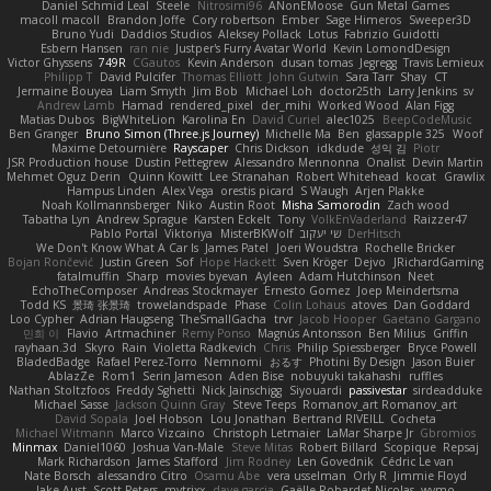
Daniel Schmid Leal
Steele
Nitrosimi96
ANonEMoose
Gun Metal Games
macoll macoll
Brandon Joffe
Cory robertson
Ember
Sage Himeros
Sweeper3D
Bruno Yudi
Daddios Studios
Aleksey Pollack
Lotus
Fabrizio Guidotti
Esbern Hansen
ran nie
Justper's Furry Avatar World
Kevin LomondDesign
Victor Ghyssens
749R
CGautos
Kevin Anderson
dusan tomas
Jegregg
Travis Lemieux
Philipp T
David Pulcifer
Thomas Elliott
John Gutwin
Sara Tarr
Shay
CT
Jermaine Bouyea
Liam Smyth
Jim Bob
Michael Loh
doctor25th
Larry Jenkins
sv
Andrew Lamb
Hamad
rendered_pixel
der_mihi
Worked Wood
Alan Figg
Matias Dubos
BigWhiteLion
Karolina En
David Curiel
alec1025
BeepCodeMusic
Ben Granger
Bruno Simon (Three.js Journey)
Michelle Ma
Ben
glassapple 325
Woof
Maxime Detournière
Rayscaper
Chris Dickson
idkdude
성익 김
Piotr
JSR Production house
Dustin Pettegrew
Alessandro Mennonna
Onalist
Devin Martin
Mehmet Oguz Derin
Quinn Kowitt
Lee Stranahan
Robert Whitehead
kocat
Grawlix
Hampus Linden
Alex Vega
orestis picard
S Waugh
Arjen Plakke
Noah Kollmannsberger
Niko
Austin Root
Misha Samorodin
Zach wood
Tabatha Lyn
Andrew Sprague
Karsten Eckelt
Tony
VolkEnVaderland
Raizzer47
Pablo Portal
Viktoriya
MisterBKWolf
שי יעקוב
DerHitsch
We Don't Know What A Car Is
James Patel
Joeri Woudstra
Rochelle Bricker
Bojan Rončević
Justin Green
Sof
Hope Hackett
Sven Kröger
Dejvo
JRichardGaming
fatalmuffin
Sharp
movies byevan
Ayleen
Adam Hutchinson
Neet
EchoTheComposer
Andreas Stockmayer
Ernesto Gomez
Joep Meindertsma
Todd KS
景琦 张景琦
trowelandspade
Phase
Colin Lohaus
atoves
Dan Goddard
Loo Cypher
Adrian Haugseng
TheSmallGacha
trvr
Jacob Hooper
Gaetano Gargano
민희 이
Flavio
Artmachiner
Remy Ponso
Magnús Antonsson
Ben Milius
Griffin
rayhaan.3d
Skyro
Rain
Violetta Radkevich
Chris
Philip Spiessberger
Bryce Powell
BladedBadge
Rafael Perez-Torro
Nemnomi
おるす
Photini By Design
Jason Buier
AblazZe
Rom1
Serin Jameson
Aden Bise
nobuyuki takahashi
ruffles
Nathan Stoltzfoos
Freddy Sghetti
Nick Jainschigg
Siyouardi
passivestar
sirdeadduke
Michael Sasse
Jackson Quinn Gray
Steve Teeps
Romanov_art Romanov_art
David Sopala
Joel Hobson
Lou Jonathan
Bertrand RIVEILL
Cocheta
Michael Witmann
Marco Vizcaino
Christoph Letmaier
LaMar Sharpe Jr
Gbromios
Minmax
Daniel1060
Joshua Van-Male
Steve Mitas
Robert Billard
Scopique
Repsaj
Mark Richardson
James Stafford
Jim Rodney
Len Govednik
Cédric Le van
Nate Borsch
alessandro Citro
Osamu Abe
vera usselman
Orly R
Jimmie Floyd
Jake Aust
Scott Peters
mytrixx
dave garcia
Gaëlle Robardet-Nicolas
wymo