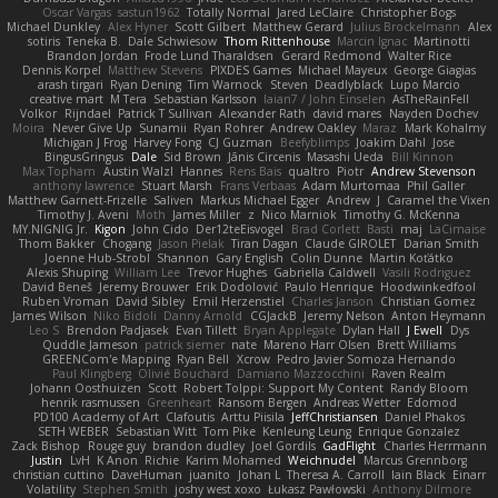
Oscar Vargas
sastun1962
Totally Normal
Jared LeClaire
Christopher Bogs
Michael Dunkley
Alex Hyner
Scott Gilbert
Matthew Gerard
Julius Brockelmann
Alex
sotiris
Teneka B.
Dale Schwiesow
Thom Rittenhouse
Marcin Ignac
Martinotti
Brandon Jordan
Frode Lund Tharaldsen
Gerard Redmond
Walter Rice
Dennis Korpel
Matthew Stevens
PIXDES Games
Michael Mayeux
George Giagias
arash tirgari
Ryan Dening
Tim Warnock
Steven
Deadlyblack
Lupo Marcio
creative mart
M Tera
Sebastian Karlsson
Iaian7 / John Einselen
AsTheRainFell
Volkor
Rijndael
Patrick T Sullivan
Alexander Rath
david mares
Nayden Dochev
Moira
Never Give Up
Sunamii
Ryan Rohrer
Andrew Oakley
Maraz
Mark Kohalmy
Michigan J Frog
Harvey Fong
CJ Guzman
Beefyblimps
Joakim Dahl
Jose
BingusGringus
Dale
Sid Brown
Jānis Circenis
Masashi Ueda
Bill Kinnon
Max Topham
Austin Walzl
Hannes
Rens Bais
qualtro
Piotr
Andrew Stevenson
anthony lawrence
Stuart Marsh
Frans Verbaas
Adam Murtomaa
Phil Galler
Matthew Garnett-Frizelle
Saliven
Markus Michael Egger
Andrew
J
Caramel the Vixen
Timothy J. Aveni
Moth
James Miller
z
Nico Marniok
Timothy G. McKenna
MY.NIGNIG Jr.
Kigon
John Cido
Der12teEisvogel
Brad Corlett
Basti
maj
LaCimaise
Thom Bakker
Chogang
Jason Pielak
Tiran Dagan
Claude GIROLET
Darian Smith
Joenne Hub-Strobl
Shannon
Gary English
Colin Dunne
Martin Koťátko
Alexis Shuping
William Lee
Trevor Hughes
Gabriella Caldwell
Vasili Rodriguez
David Beneš
Jeremy Brouwer
Erik Dodolović
Paulo Henrique
Hoodwinkedfool
Ruben Vroman
David Sibley
Emil Herzenstiel
Charles Janson
Christian Gomez
James Wilson
Niko Bidoli
Danny Arnold
CGJackB
Jeremy Nelson
Anton Heymann
Leo S
Brendon Padjasek
Evan Tillett
Bryan Applegate
Dylan Hall
J Ewell
Dys
Quddle Jameson
patrick siemer
nate
Mareno Harr Olsen
Brett Williams
GREENCom'e Mapping
Ryan Bell
Xcrow
Pedro Javier Somoza Hernando
Paul Klingberg
Olivié Bouchard
Damiano Mazzocchini
Raven Realm
Johann Oosthuizen
Scott
Robert Tolppi: Support My Content
Randy Bloom
henrik rasmussen
Greenheart
Ransom Bergen
Andreas Wetter
Edomod
PD100 Academy of Art
Clafoutis
Arttu Piisila
JeffChristiansen
Daniel Phakos
SETH WEBER
Sebastian Witt
Tom Pike
Kenleung Leung
Enrique Gonzalez
Zack Bishop
Rouge guy
brandon dudley
Joel Gordils
GadFlight
Charles Herrmann
Justin
LvH
K Anon
Richie
Karim Mohamed
Weichnudel
Marcus Grennborg
christian cuttino
DaveHuman
juanito
Johan L
Theresa A. Carroll
Iain Black
Einarr
Volatility
Stephen Smith
joshy west xoxo
Łukasz Pawłowski
Anthony Dilmore