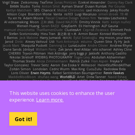
Virgil Shaw
Zeikomiray
TeaTime
Jonas Printzen
Ezekiel Alexander
Danny Ray Clark
BAMA Studio
Toms
Anton Smit
Ayman Sharaf
Dusan Runtak
Per Gouras
Kaitlyn Matchem
SBS
Chance K
Mistral Chronicles
cael mckinney
Jakey Floofle
Allison Cope
Brandon Morse
Vanta
ns103
Luigi Macaluso
simen stroek
19:48
Yu xin Ye
Adam Moore
Pascal Creative Design
Kelvin Yim
Yaroslav Leschenko
AI videomaking
Moon
正和 綱嶋
David KALFON
Dmitry Vinnik
Katti
keilyn nuñez
Wenxin Huang
Sarah BADJI
GrayDarth
Eli Herrington
ALP Gauna
manuel chiocchetta
ThatRamenDude
CluelessArt
Cергей Лозенко
Emmett Peck
Stefan Scotzniovsky
Hieu Tran
新之助 佐々木
Armin Bauer
Konrad Wantrych
E Barrios
Jack Malone
Harry Jumaidi
에이지
Eylül Solakoğlu
my moon, your stars
Jarod
Dinki
Alexey Vaitvud
Udi
Yurii Antonyuk
estuine
Queen Sitra
Fy Hy
Jack
Jacob Mars
Shaquita Puckett
Danning Lu
LunaLoutre
Andre Olivier
Andrew Rhyne
Dane Sands
Jdnbyd
William Parry
Zak Jarvis
Axel Allstar
vito schaniel
Ashley Cline
CHERRII
Tryvon Pittman
Heli Aldridge
jerry biggs jr
JakkeN
Anthony Castillo
Nikolai Strelioff
RYDBRG PHOTOGRAPHY
Yogev Levy
Abdullah Alshammari
Thomas Steele
Alicia Zimmermann
Patrick Zulke
Fran Aspen
Freyka V
Taylor Gonzalez
Trevor Seitz
Aaron
Eva Eoska V
Williscool
Here4StuffAndAllThat
Zoltán Simon
Londolan
Cedric Wurm
Max King
CucuZulu
Radosław Bela
Loris Olivier
Erwin Heyms
Rafael Santisteban Baumgartner
Fenrir Fawkes
MaddieMooMoon
shuhao wang
WorldBLD
Artet
Drew Tanner
Navid Eshaq
Aubin Nicoleau
Blandine Ducrocq
JewelEyed
ANDY
Anton Friedman
時里ZYC
Joe Stadnik
Brett Schmidt
Adam Derenne
Daniel Vera Morales
Mattias Eriksson
le-cds
Jamie Oakley
Shihan Barbee
Brenden Cameron
Jay Hart
Lourens Lessing
This website uses cookies to enhance the user
Dominique Fitzgerald
Federico Bagarolo
Eon Valterra
NeckbeardLover445
Lucian
cooshy
Toms Seglins
Fuller Pendleton
Eduard Marsinyac
Matthew J Clarke
experience.
Learn more.
Danny Dimbleby
Thomas Lloyd
clenhart
Ben Wilson
minkis kim
Manenblack
Martten Maasik
Edward Maxym
BetterAsBad _
RO
SwunkusSwede
hauke lienau
HAR
valsekamerplant
Cemile Høyer
Viviane Souza
Meredith Jones
Van Gun
Brittany Martin
Robyn Roach
Kai Wu
Carr Simpson
Mike Galland
Brian Eichenberger
Syl Pu
Kevin Jeryd
Christian Tennant
SporkSkaffel
Zac Zabawa
Got it!
Junzhe Zhu
nate arnold
Flynn Duniho
Pietro Piemontese
Ronnie Barnett
Todd Bennion
SpacePuffle
Tristan Fogle
Spec
Peter G
rayryeng
鸝瑩 魏
Craig Smith
fatcat
Daisuke Nagasawa
Bruf4
Anastasia Komaritska
Laurent Belcour
Kenneth Simmons
Amir Mansour
Joaquim Vergara
Lizbeth
Dakota Klatt