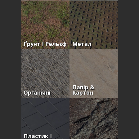
Ґрунт І Рельєф
Метал
Папір &
Органічні
Картон
Пластик І