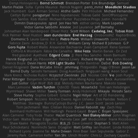
Denys Holovyanko
Bernd Schmidt
Brendon Porter
Erik Brundidge
Samuel
Martin Pražák
Sofia
Cyrille Maurice
Patrick Nugent
penti_mmd
Mondlicht Studios
Jack Humbert
Gun
Arman Sernaz
Atdhe Gashi
Petr Hloušek
Michael Fernandez
Caitlyn Byrne
paragsatyal
Nino Kapetanovic
Tobias Gallé
SonOfPorcupine
Leo Santos
Rob Waller
Michael Porter
Puzzlebox Props
Justin
honda78
Dimitri Diakopoulos
zgred
Jen Hao Yeh
esther carney
Mark Lopatka
Victor Gama Sabbithi
Alexlee
Jed Laurance
Jeff Barnaby
Johnathan Alan Vanderpool
Oliver Hotz
Scott Wilson
Cadalog, Inc.
Tobias Rösli
Rick Palmer
Neal Huston
sean dunderdale
Erel Herzog
OroborosNZ
RaptorBricks
Domenic S
Laura Ganis
Ike Li
Pietro Ponti
William Unsworth
Lorie Loeb
Fabrice Zaini
Andrew_D
R.H. García
William Carey
Michael B Johnson
G.P
Goro Fujita
Robert Wallis
Alexander Bachvarov
Evan Campbell
Rene Gansen
Clifford A Worsham
Fábio De Carvalho
Mike Festa
Martin Banak - Dr Zed
fred gissubel
Ayetheist
Edgard Costa
JJ
Pere Pau Sancho
Kevin Barnum
Henrik Berglund
Jay Piboontum
Patrick Lowry
Richard Wright
kiky
John Moon
Francis Boyle
Devin Harris
HDR Light Studio
Peter Baintner
Da5id
Bob Dowling
Daniel Fitzgerald
Dana McCabe
Miket
jehrmaig
f1rstpers0n
Peggy O'Brien
Jason Lai
Bernd Dully
Satoshi Yamasaki
Doug Auerbach
fengquan wang
Aeon Soul
Mark Krenz
Nicholas Rubin
Krzysztof Zwolinski
JG3
Nicolas Côté
V-o
Josh Purple
Peter Rittinger
Benjamin Schechter
Ryan Won-Meng Apuy
Liam Beck
AuroranFilms
Just Gollor
Glyn Wolf
亮作 淡波
Melody Helen MacFarlane
Makoto Izawa
Marc Lemoine
Vadim Turchin
Odin3D
Travis
Moiarte3d
Tim van Helsdingen
WyrmHead
Shawn Miller
Tawny Tomsen
Andy Hickmott
Mikayla
Hiroshi Saito
Steve Hurley
Sophie Gilbert
Grische
Nigel Hillyer
Art of 3D Rendering
Robert Simpson
Nizzero
Ritchie Owens
Agon Ushaku
Zisis Psalidas
Nelson C
Matthias
Stareagle
BunnyCyclops Bunny
J.C.
Jason Scott
Jacob Larson
Tom Jachmann
Max
Cristian Rocco
Daniel Raboldt
ray
Zach Hoy
Bernhard Hoffmann
Will Hattingh
Perard-Gayot
Bryan C
Bojan Spasojevic
Alan Camerer
Toby Yoda
Thater
Hazel Quantock
Neil Blakey-Milner
John Wagman
Victor Gan
Walter Bosse
Edgar San
Pamela Case
Jeff
Modicolitor
Frank Riccobono
Shaw Kaake
Panagiotis Tourlas
果冻_JS
Dave Liewald
Stephan S
Matt Allen
Paul Schicketanz
Norimichi Sano
DGagster
Matt Griffey
Ian Hubert
Linda Robbins
Richard Lyons
Joanne Tai
Mahe Dewan
Finn Bear
Ivan Sepulveda
Gabor Z
Jeremy Park
Cameron Keffer
Yan Shi
Ulrich Woehr
Chris Li
Zachary Capalbo