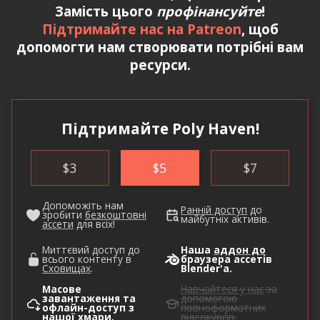
Замість цього
профінансуйте
!
Підтримайте нас на Patreon
, щоб
допомогти нам створювати потрібні вам
ресурси.
Підтримайте Poly Haven!
$
3
$
5
$
7
Допоможіть нам
Ранній доступ
до
зробити
безкоштовні
майбутніх активів.
ассети
для всіх!
Миттєвий доступ до
Наша
аддон до
всього контенту в
браузера ассетів
Сховищах
.
Blender'а.
Масове
Навчайтеся у нас
за
завантаження та
допомогою
офлайн-доступ з
повноформатних
нашої хмари
.
відеокурсів.