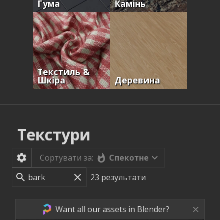
Гума
Камінь
Текстиль &
Шкіра
Деревина
Текстури
Спекотне
Сортувати за:
23
результати
Want all our assets in Blender?