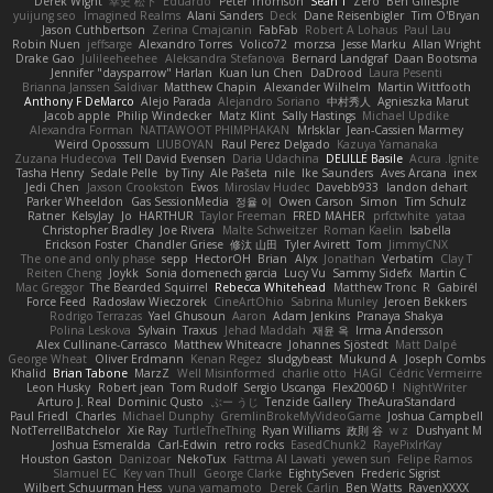
Derek Wight
幸史 松下
Eduardo
Peter Thomson
Sean T
Zero
Ben Gillespie
yuijung seo
Imagined Realms
Alani Sanders
Deck
Dane Reisenbigler
Tim O'Bryan
Jason Cuthbertson
Zerina Cmajcanin
FabFab
Robert A Lohaus
Paul Lau
Robin Nuen
jeffsarge
Alexandro Torres
Volico72
morzsa
Jesse Marku
Allan Wright
Drake Gao
Julileeheehee
Aleksandra Stefanova
Bernard Landgraf
Daan Bootsma
Jennifer "daysparrow" Harlan
Kuan lun Chen
DaDrood
Laura Pesenti
Brianna Janssen Saldivar
Matthew Chapin
Alexander Wilhelm
Martin Wittfooth
Anthony F DeMarco
Alejo Parada
Alejandro Soriano
中村秀人
Agnieszka Marut
Jacob apple
Philip Windecker
Matz Klint
Sally Hastings
Michael Updike
Alexandra Forman
NATTAWOOT PHIMPHAKAN
MrIsklar
Jean-Cassien Marmey
Weird Oposssum
LIUBOYAN
Raul Perez Delgado
Kazuya Yamanaka
Zuzana Hudecova
Tell David Evensen
Daria Udachina
DELILLE Basile
Acura .Ignite
Tasha Henry
Sedale Pelle
by Tiny
Ale Pašeta
nile
Ike Saunders
Aves Arcana
inex
Jedi Chen
Jaxson Crookston
Ewos
Miroslav Hudec
Davebb933
landon dehart
Parker Wheeldon
Gas SessionMedia
정율 이
Owen Carson
Simon
Tim Schulz
Ratner
KelsyJay
Jo
HARTHUR
Taylor Freeman
FRED MAHER
prfctwhite
yataa
Christopher Bradley
Joe Rivera
Malte Schweitzer
Roman Kaelin
Isabella
Erickson Foster
Chandler Griese
修汰 山田
Tyler Avirett
Tom
JimmyCNX
The one and only phase
sepp
HectorOH
Brian
Alyx
Jonathan
Verbatim
Clay T
Reiten Cheng
Joykk
Sonia domenech garcia
Lucy Vu
Sammy Sidefx
Martin C
Mac Greggor
The Bearded Squirrel
Rebecca Whitehead
Matthew Tronc
R
Gabirél
Force Feed
Radosław Wieczorek
CineArtOhio
Sabrina Munley
Jeroen Bekkers
Rodrigo Terrazas
Yael Ghusoun
Aaron
Adam Jenkins
Pranaya Shakya
Polina Leskova
Sylvain
Traxus
Jehad Maddah
재윤 옥
Irma Andersson
Alex Cullinane-Carrasco
Matthew Whiteacre
Johannes Sjöstedt
Matt Dalpé
George Wheat
Oliver Erdmann
Kenan Regez
sludgybeast
Mukund A
Joseph Combs
Khalid
Brian Tabone
MarzZ
Well Misinformed
charlie otto
HAGI
Cédric Vermeirre
Leon Husky
Robert jean
Tom Rudolf
Sergio Uscanga
Flex2006D !
NightWriter
Arturo J. Real
Dominic Qusto
ぶー うじ
Tenzide Gallery
TheAuraStandard
Paul Friedl
Charles
Michael Dunphy
GremlinBrokeMyVideoGame
Joshua Campbell
NotTerrellBatchelor
Xie Ray
TurtleTheThing
Ryan Williams
政則 谷
w z
Dushyant M
Joshua Esmeralda
Carl-Edwin
retro rocks
EasedChunk2
RayePixlrKay
Houston Gaston
Danizoar
NekoTux
Fattma Al Lawati
yewen sun
Felipe Ramos
Slamuel EC
Key van Thull
George Clarke
EightySeven
Frederic Sigrist
Wilbert Schuurman Hess
yuna yamamoto
Derek Carlin
Ben Watts
RavenXXXX