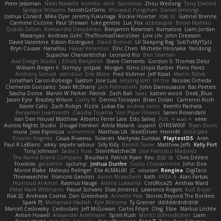
Peter Jessiman
Nikki Navaille
komito
emil
Saintetixx
Zhou Weitong
Tony Elwood
Sprague Williams
FeroshGirlSims
Worawut Pongchen
Daniel Jennings
Joshua Conard
Mike Dyer
Jeremy Fukunaga
Rockie Hoerter
鸿彬 邱
Gabriel Brenne
Carmine Ciccone
Paul Shewan
luke gentile
Lux_Fox
azbeaupre
Binsei Numao
Quade Zaban
Aleksandra Davydenko
Benjamin Newman
Kumatora
Liam Jordan
Masanyao
Andreas Gohl
TheThomasTrainzUser
Line Ulv
John Dreessen
David Valentine
Edson Rodriguez
Dávid Borsodi
Lil Sleeping Bag
SubToMyYTplz
Bryn Couser
HanaYou
Hakar Kerarmor
Elric Chen
Michelle Hironaka
Yandong
Supachai Chanarittichai
Leonard Rio
Ben Seaman
Axis Design Studio | Elliott Benjamin
Steve Clements
Gordon S
Thomas Deisz
William Bergen II
Slompy
yotpak
Morgan
Ximo Llopis Barber
Piero Perez
Anthony Simuel
astroblur
Erik Miller
Fred Vollmer
Jeff Kissel
Martin Býšek
Jonathan Caron-Roberge
Gaston
Jose Luis
seryong kim
till toe
Nicolas Ocheda
Clemente Gonzalez
Sean McSharry
Jack Palmstrom
John Daineusaure
Bas Peeters
Sascha Donie
Marvin W Parker
Patrick
Zach Ball
Isaac
katren wood
Deek_Blue
Jason Eyre
Bradley Wilson
Cathy W
Dennis Torosyan
Brian Dolan
Cameron Koch
Xavier Caliz
Zach Robyn
Fizzle
Lukas Ess
andrea cerini
Keerthi Pachala
Benjamin Learmonth
Claudia Toyama
Von Piper Flowers
Søren Rosendahl
Van Den Heuvel Matthew
Alberto Ferrer Lara
Edo Salvej
Pzit
✧ 𝔪𝔞𝔯𝔦 ✧
eeee
Aurora Nights Studio
Dougal Henken
Attila Malarik
uujann
D1REW00F
Ryan Dunn
mura
Jose Espinoza
iiiimmmm
Matthias LN
SteelDriver
Henri49
Solid Jake
Ricardo Negrete
Саша Ячмень
Solacen
Martynas Gurskas
PlaytestDS
Aren
Paul R LeBlanc
vikky
sepehr sabour
Silly Killy
Benoît Texier
Matthew Jeffs
Kelly Port
Tony Johnson
Sadie J. Foxx
SilentWatcher28
Jose Francisco Martinez
The Name Brand Company
Bouillard
Patrick Ryan
Keu
皓欽 涂
Chris DeVere
Foxokles
garzatron
cyclump
Joshua Dunfee
Giulio Chiaramonte
John Doe
Mornè Blake
Mateusz Relinger
Elia ALMALIKI
JC
uiiunan
Rongina
DigiTaco
Thierwaechter
Francois Gandon
Aaron Mceachern
kath
AREA 6
Alan Farkas
Humoud Al-Amiri
Rasmus Hauge
Arlene Lukkarila
ColdRice25
Anthea Ward
Peter Mark Wittmann
Pascal Scrivani
Elias Jimenez
Lawrence Rogers
Kurt Boyer
Risk 📀
Andreea Cosma
Dan Greenheck
Annette Pew
Stories Beyond The Borders
Spark PJ
Mohamad Hadlah
Kyle Mitrione
Ty Grenier
dddddrdrdrdrdr
Marcell Ceslowsky
Cedoulain
Jeff McGowan
Carlos Filipe
Oleg
Elsie
Markus Löchte
Anton Howell
Alexander Adelmann
Spirit-Rush
Moritz Schmidtchen
Liam