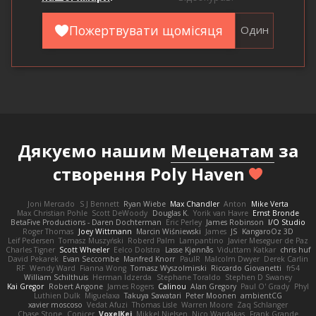
Пожертвувати щомісяця
Один
Дякуємо нашим
Меценатам
за
створення Poly Haven
Joni Mercado
S J Bennett
Ryan Wiebe
Max Chandler
Anton
Mike Verta
Max Christian Pohle
Scott DeWoody
Douglas K.
Yorik van Havre
Ernst Bronde
BetaFive Productions - Daren Dochterman
Eric Perley
James Robinson
I/O Studio
Roger Thomas
Joey Wittmann
Marcin Wiśniewski
James
JS
KangaroOz 3D
Leif Pedersen
Tomasz Muszyński
Roberd Palm
Lampantino
Javier Meseguer de Paz
Charles Tigner
Scott Wheeler
Eelco Dolstra
Lasse Kjønnås
Viduttam Katkar
chris huf
David Pekarek
Evan Seccombe
Manfred Knorr
PaulR
Malcolm Dwyer
Derek Carlin
RF
Wendy Ward
Fianna Wong
Tomasz Wyszolmirski
Riccardo Giovanetti
fr54
William Schilthuis
Herman Idzerda
Stephane Toraldo
Stephen D Swaney
Kai Gregor
Robert Angone
James Rogers
Calinou
Alan Gregory
Paul O' Grady
Phyl
Luthien Dulk
Miguelaxa
Takuya Sawatari
Peter Moonen
ambientCG
xavier moscoso
Vedat Afuzi
Thomas Lisle
Warren Moore
Zaq Schlanger
Chase Stone
Conicer
VoxelKei
Mikkel Nielsen
Nico Wardakas
Frank Grande