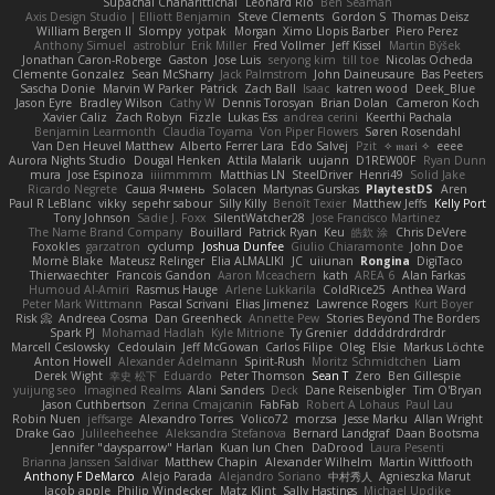
Supachai Chanarittichai
Leonard Rio
Ben Seaman
Axis Design Studio | Elliott Benjamin
Steve Clements
Gordon S
Thomas Deisz
William Bergen II
Slompy
yotpak
Morgan
Ximo Llopis Barber
Piero Perez
Anthony Simuel
astroblur
Erik Miller
Fred Vollmer
Jeff Kissel
Martin Býšek
Jonathan Caron-Roberge
Gaston
Jose Luis
seryong kim
till toe
Nicolas Ocheda
Clemente Gonzalez
Sean McSharry
Jack Palmstrom
John Daineusaure
Bas Peeters
Sascha Donie
Marvin W Parker
Patrick
Zach Ball
Isaac
katren wood
Deek_Blue
Jason Eyre
Bradley Wilson
Cathy W
Dennis Torosyan
Brian Dolan
Cameron Koch
Xavier Caliz
Zach Robyn
Fizzle
Lukas Ess
andrea cerini
Keerthi Pachala
Benjamin Learmonth
Claudia Toyama
Von Piper Flowers
Søren Rosendahl
Van Den Heuvel Matthew
Alberto Ferrer Lara
Edo Salvej
Pzit
✧ 𝔪𝔞𝔯𝔦 ✧
eeee
Aurora Nights Studio
Dougal Henken
Attila Malarik
uujann
D1REW00F
Ryan Dunn
mura
Jose Espinoza
iiiimmmm
Matthias LN
SteelDriver
Henri49
Solid Jake
Ricardo Negrete
Саша Ячмень
Solacen
Martynas Gurskas
PlaytestDS
Aren
Paul R LeBlanc
vikky
sepehr sabour
Silly Killy
Benoît Texier
Matthew Jeffs
Kelly Port
Tony Johnson
Sadie J. Foxx
SilentWatcher28
Jose Francisco Martinez
The Name Brand Company
Bouillard
Patrick Ryan
Keu
皓欽 涂
Chris DeVere
Foxokles
garzatron
cyclump
Joshua Dunfee
Giulio Chiaramonte
John Doe
Mornè Blake
Mateusz Relinger
Elia ALMALIKI
JC
uiiunan
Rongina
DigiTaco
Thierwaechter
Francois Gandon
Aaron Mceachern
kath
AREA 6
Alan Farkas
Humoud Al-Amiri
Rasmus Hauge
Arlene Lukkarila
ColdRice25
Anthea Ward
Peter Mark Wittmann
Pascal Scrivani
Elias Jimenez
Lawrence Rogers
Kurt Boyer
Risk 📀
Andreea Cosma
Dan Greenheck
Annette Pew
Stories Beyond The Borders
Spark PJ
Mohamad Hadlah
Kyle Mitrione
Ty Grenier
dddddrdrdrdrdr
Marcell Ceslowsky
Cedoulain
Jeff McGowan
Carlos Filipe
Oleg
Elsie
Markus Löchte
Anton Howell
Alexander Adelmann
Spirit-Rush
Moritz Schmidtchen
Liam
Derek Wight
幸史 松下
Eduardo
Peter Thomson
Sean T
Zero
Ben Gillespie
yuijung seo
Imagined Realms
Alani Sanders
Deck
Dane Reisenbigler
Tim O'Bryan
Jason Cuthbertson
Zerina Cmajcanin
FabFab
Robert A Lohaus
Paul Lau
Robin Nuen
jeffsarge
Alexandro Torres
Volico72
morzsa
Jesse Marku
Allan Wright
Drake Gao
Julileeheehee
Aleksandra Stefanova
Bernard Landgraf
Daan Bootsma
Jennifer "daysparrow" Harlan
Kuan lun Chen
DaDrood
Laura Pesenti
Brianna Janssen Saldivar
Matthew Chapin
Alexander Wilhelm
Martin Wittfooth
Anthony F DeMarco
Alejo Parada
Alejandro Soriano
中村秀人
Agnieszka Marut
Jacob apple
Philip Windecker
Matz Klint
Sally Hastings
Michael Updike