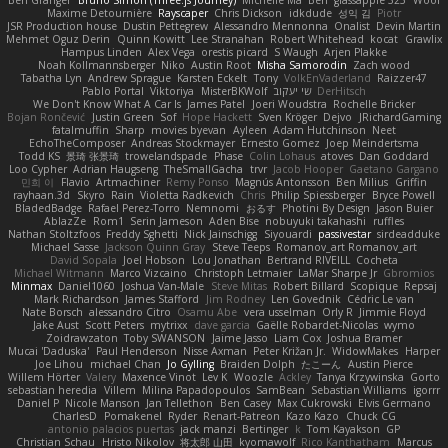
Maxime Detournière
Rayscaper
Chris Dickson
idkdude
성익 김
Piotr
JSR Production house
Dustin Pettegrew
Alessandro Mennonna
Onalist
Devin Martin
Mehmet Oguz Derin
Quinn Kowitt
Lee Stranahan
Robert Whitehead
kocat
Grawlix
Hampus Linden
Alex Vega
orestis picard
S Waugh
Arjen Plakke
Noah Kollmannsberger
Niko
Austin Root
Misha Samorodin
Zach wood
Tabatha Lyn
Andrew Sprague
Karsten Eckelt
Tony
VolkEnVaderland
Raizzer47
Pablo Portal
Viktoriya
MisterBKWolf
שי יעקוב
DerHitsch
We Don't Know What A Car Is
James Patel
Joeri Woudstra
Rochelle Bricker
Bojan Rončević
Justin Green
Sof
Hope Hackett
Sven Kröger
Dejvo
JRichardGaming
fatalmuffin
Sharp
movies byevan
Ayleen
Adam Hutchinson
Neet
EchoTheComposer
Andreas Stockmayer
Ernesto Gomez
Joep Meindertsma
Todd KS
景琦 张景琦
trowelandspade
Phase
Colin Lohaus
atoves
Dan Goddard
Loo Cypher
Adrian Haugseng
TheSmallGacha
trvr
Jacob Hooper
Gaetano Gargano
민희 이
Flavio
Artmachiner
Remy Ponso
Magnús Antonsson
Ben Milius
Griffin
rayhaan.3d
Skyro
Rain
Violetta Radkevich
Chris
Philip Spiessberger
Bryce Powell
BladedBadge
Rafael Perez-Torro
Nemnomi
おるす
Photini By Design
Jason Buier
AblazZe
Rom1
Serin Jameson
Aden Bise
nobuyuki takahashi
ruffles
Nathan Stoltzfoos
Freddy Sghetti
Nick Jainschigg
Siyouardi
passivestar
sirdeadduke
Michael Sasse
Jackson Quinn Gray
Steve Teeps
Romanov_art Romanov_art
David Sopala
Joel Hobson
Lou Jonathan
Bertrand RIVEILL
Cocheta
Michael Witmann
Marco Vizcaino
Christoph Letmaier
LaMar Sharpe Jr
Gbromios
Minmax
Daniel1060
Joshua Van-Male
Steve Mitas
Robert Billard
Scopique
Repsaj
Mark Richardson
James Stafford
Jim Rodney
Len Govednik
Cédric Le van
Nate Borsch
alessandro Citro
Osamu Abe
vera usselman
Orly R
Jimmie Floyd
Jake Aust
Scott Peters
mytrixx
dave garcia
Gaëlle Robardet-Nicolas
wymo
Zoidrawzaton
Toby SWANSON
Jaime Jasso
Liam Cox
Joshua Bramer
Mucai 'Daduska'
Paul Henderson
Nisse Axman
Peter Križan Jr.
WidowMakes
Harper
Joe Lihou
michael Chan
Jo Gylling
Braiden Dolph
たこーん
Austin Pierce
Willem Hörter
Valery
Maxence Vinot
Lev K
Woozle
Ackley
Tanya Krzywinska
Gorto
sebastian heredia
Villem
Milina Papadopoulos
SamBean
Sebastian Williams
igorrr
Daniel P
Nicole Manson
Jan Tellethon
Ben Casey
Max Cukrowski
Elvis Germano
CharlesD
Pomakenel
Ryder
Renart-Patreon
Kazo Kazo
Chuck CG
antonio palacios puertas
jack manzi
Bertinger
k
Tom Kayakson
GP
Christian Schau
Hristo Nikolov
将太郎 山田
kyomawolf
Rico Kanthatham
Marcus