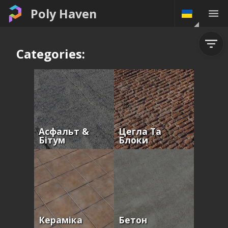
Poly Haven
Categories:
Асфальт &
Цегла Та
Бітум
Блоки
Кераміка
Бетон