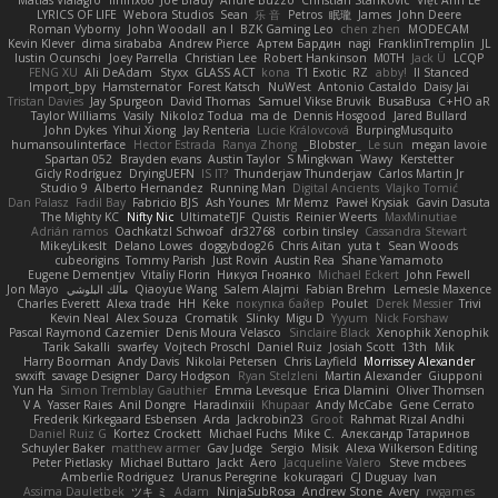
LYRICS OF LIFE
Webora Studios
Sean
乐 音
Petros
眠瓏
James
John Deere
Roman Vyborny
John Woodall
an l
BZK Gaming Leo
chen zhen
MODECAM
Kevin Klever
dima sirababa
Andrew Pierce
Артем Бардин
nagi
FranklinTremplin
JL
Iustin Ocunschi
Joey Parrella
Christian Lee
Robert Hankinson
M0TH
Jack Ü
LCQP
FENG XU
Ali DeAdam
Styxx
GLASS ACT
kona
T1 Exotic
RZ
abby!
ll Stanced
Import_bpy
Hamsternator
Forest Katsch
NuWest
Antonio Castaldo
Daisy Jai
Tristan Davies
Jay Spurgeon
David Thomas
Samuel Vikse Bruvik
BusaBusa
C+HO aR
Taylor Williams
Vasily
Nikoloz Todua
ma de
Dennis Hosgood
Jared Bullard
John Dykes
Yihui Xiong
Jay Renteria
Lucie Královcová
BurpingMusquito
humansoulinterface
Hector Estrada
Ranya Zhong
_Blobster_
Le sun
megan lavoie
Spartan 052
Brayden evans
Austin Taylor
S Mingkwan
Wawy
Kerstetter
Gicly Rodríguez
DryingUEFN
IS IT?
Thunderjaw Thunderjaw
Carlos Martin Jr
Studio 9
Alberto Hernandez
Running Man
Digital Ancients
Vlajko Tomić
Dan Palasz
Fadil Bay
Fabricio BJS
Ash Younes
Mr Memz
Paweł Krysiak
Gavin Dasuta
The Mighty KC
Nifty Nic
UltimateTJF
Quistis
Reinier Weerts
MaxMinutiae
Adrián ramos
Oachkatzl Schwoaf
dr32768
corbin tinsley
Cassandra Stewart
MikeyLikesIt
Delano Lowes
doggybdog26
Chris Aitan
yuta t
Sean Woods
cubeorigins
Tommy Parish
Just Rovin
Austin Rea
Shane Yamamoto
Eugene Dementjev
Vitaliy Florin
Никуся Гноянко
Michael Eckert
John Fewell
Jon Mayo
مالك البلوشي
Qiaoyue Wang
Salem Alajmi
Fabian Brehm
Lemesle Maxence
Charles Everett
Alexa trade
HH
Keke
покупка байер
Poulet
Derek Messier
Trivi
Kevin Neal
Alex Souza
Cromatik
Slinky
Migu D
Yyyum
Nick Forshaw
Pascal Raymond Cazemier
Denis Moura Velasco
Sinclaire Black
Xenophik Xenophik
Tarik Sakalli
swarfey
Vojtech Proschl
Daniel Ruiz
Josiah Scott
13th
Mik
Harry Boorman
Andy Davis
Nikolai Petersen
Chris Layfield
Morrissey Alexander
swxift
savage Designer
Darcy Hodgson
Ryan Stelzleni
Martin Alexander
Giupponi
Yun Ha
Simon Tremblay Gauthier
Emma Levesque
Erica Dlamini
Oliver Thomsen
V A
Yasser Raies
Anil Dongre
Haradinxiii
Khupaar
Andy McCabe
Gene Cerrato
Frederik Kirkegaard Esbensen
Arda
Jackrobin23
Groot
Rahmat Rizal Andhi
Daniel Ruiz G
Kortez Crockett
Michael Fuchs
Mike C.
Александр Татаринов
Schuyler Baker
matthew armer
Gav Judge
Sergio
Misik
Alexa Wilkerson Editing
Peter Pietlasky
Michael Buttaro
Jackt
Aero
Jacqueline Valero
Steve mcbees
Amberlie Rodriguez
Uranus Peregrine
kokuragari
CJ Duguay
Ivan
Assima Dauletbek
ツキ ミ
Adam
NinjaSubRosa
Andrew Stone
Avery
rwgames