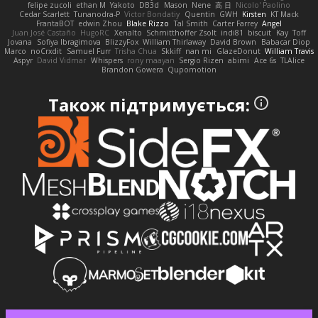
felipe zucoli
ethan M
Yakoto
DB3d
Mason
Nene
高 日
Nicolo' Paolino
Cedar Scarlett
Tunanodra-P
Victor Bondatiy
Quentin
GWH
Kirsten
KT Mack
FrantaBOT
edwin Zhou
Blake Rizzo
Tal Smith
Carter Farrey
Angel
Juan José Castaño
HugoRC
Xenalto
Schmitthoffer Zsolt
indi81
biscuit
Kay
Toff
Jovana
Sofiya Ibragimova
BlizzyFox
William Thirlaway
David Brown
Babacar Diop
Marco
noCrxdit
Samuel Furr
Trisha Chua
Skkiff
nan mi
GlazeDonut
William Travis
Aspyr
David Vidmar
Whispers
rony maayan
Sergio Rizen
abimi
Ace 6s
TLAlice
Brandon Gowera
Qupomotion
Також підтримується: