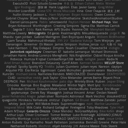
Exacute3D
Piotr Sztucki-Szewców
주호 정
Ethan Cohen
Metix
Winter
Igor Rodriguez
朋弥 林
Hank Logsdon
Elias
Javier Garay
Greg Miller
Wonder Lizard588
Gliese 570
Wiola Miszczak
Irina
Олег Гладков
凌太 上村
hullin thierry
Jackson L.
Harri Myllynen
Bojan Kostovic
Owen Connor
Gabriel Chvyrev
Wixer
Wasu Ju'Nior
mrthethatone
SketchedAnimationStudios
Daniel Larios-parra
Pablo
selvinsworld
Payton Heniser
Michael Hays
Vae
Bryan Kirkwood
Worthington
Creating Simpires
Sigma Eta
Matthias Carrick
Sagida T
Eddy
Raik Remus
APS Studio
Yvonne Ott
Menyhárt Marcell
Matthew Lowery
MrIncognito
Ed garas
Realmwrights
MikusMasquerade
jorge R
Ns
Khaidu
ryan jordan
Gabriel Malmgren
Dan Bojorquez Angulo
Williem McWhorter
Liam Tanaka
Mahmoud Khetabi
יניב חלה
Sladana Vukoja
Tom Weijnjes
jen
Danarogon
Streemer
Eli Mason
James Simpson
Hollow_Jenza
eje
지환 이
log
luke harrison
C
Ray Delapaz
Dmytro
Noah Couallier
Character34
indiiglo
Javlonbek rajabbayev
Crewman 47
Isabelle Lamarque
Michael Shimniok
Jonathan Harris
Andrea Lorenzo Mereghetti
Nils Ringlstetter
Osbiel Roque Arocha
Rebecca
Humza R Iqbal CombatNinja1269
laddc
sellig64
Javier
Radix N
Ariel Ilmari Kajava
Brandon DeLauney
Geoff Allen
Kamran Kadirov
MELUIP Store
Alpha3
Spotty Spotty YQ
TrixMix
Julian Quintero
julian reyes
Nareon
claytpn
Alquiler PS5
Era Rerza
bjgrimoari
Caleb Mcmullen
giovanni varani
Mackenzie
KuroShi
michael sierra
Nameless Renders
MMDCRAZED
DivineXavier
DEATHSTEED
Cli4D
vamsidhar reddy
Jack Taylor
Olov Melander
James Barrie
Bryant Price
DEEPNOX
Pen
Michael Koschmieder
pato dlgv
Wrinkly Blink
Ruben
Jesper Elling
Onooka
Kseniya
Boo Bugless
Mesaland
Winter Night
Mert İyiiz
forrobloxdev
J. Brendan Elmore
Octavia's Mesh Grove
MinhazMurks
Fxntxnile
Eric Moyer
qaylanuraya
Derek Ray
Waaagghh
Joshua Vincent
Amar
Declan Newell
Javier Fernández Alegre
julian silver
Nomadic Astronaut
Mark Vecchio
dosuken0122
quagootle
Hirokazu Yamakura
enitzur
Zephon
Gil Bruvel
Matthew Zaneski
junior
whitey
Jack John
Will Makes Beats
SupremeAhegao
nori
Marlise Launstein
Vesperal Mind
Milk Crate
Richard Gallagher
Firelegend
Toby Meadows
Tyler Huff
Adam N'Diaye
Gerardo Orozco
Oskar Mendez
NoGreatMystery
Bike Kefeli
shiipi
Arthur Lops
Oliver Cromwell
Tomer Meltser
Luke Ridehalgh
ADRIANO JONUS
Timothy Montoya
soda basket
SANTIAGO SANTOS ESTRADA
j_ edak
Josue Uribe
Anton Rubets
Gui Ramalho
Noah Patterson
Jomenikia
Bennett Greene
Peter Hale
Nathaniel Roberts
Mechrot
elijah kenney
J H
Astone Massie
Tobi Staerk