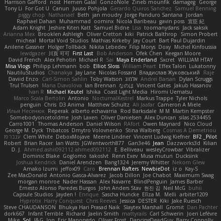
Harrison Gafford
nost
Hemen Galal
GonzoNole
Zineb mounfik
damageg
George
Tony Li
For Got U
Canun
Juuso Pohjola
Gerardo Quiros Sanchez
Samuel Benning
piggy chop
Nathanaël
Beth
jan moudry
Jorge Panduro Santana
Jordan
Raphael Dahan
Muhammad
oominx
Nicola Baribeau
gavin poss
宣臣 紀
Adam Knight
Jeshire Kiten Katt
Samuel Bidne
Lisa
toomanydans
Jack saksik
Arianna Mex
Brooklen Ashleigh
Oliver Cretton
kiki
Patrick Balthrop
Simon Probert
micheal
Mortal Void Studios
Mathias Kirkeby
Jay Court
Bart Paul Dujardin
Anilene Gassner
Holger Tollbäck
Nikita Lebedev
Filip Morys
Doxy
Michel Kinfoussia
lewdgazer
川頁 可可
First Last
Bob Anderson
Ofek Chen
Keegan Moore
David French
Alex Pehotin
Michael R
Sai
Maya Enderland
Sxcret
WILLIAM HTAY
Misa Vlogs
Philipp Lehmann
bob
Elliot Sloss
William Peart
Effex Talon
Lukatonny
NautiluStudios
Chanakya
Jay Lane
Nicolas Fossard
Владислав Жуковський
Raje
Daviid Enzo
Carl-Simon Sahlin
Toby Watson
אלמוג
Andrei Barsan
Dylan Scruggs
Trul Trulsen
Maria Diavolova
Ian Brennan
なのは
Vincent Gates
Jakub Hasanov
Ivan R
Michael Keutel
Ishika
Coast Light Media
Hiromi Uematsu
Marco Scala Bertolin
Antonio
NocturnalKestrel
Markus Trappe
Tyler Nichols
penguin
Chris
D3 Anima
Matthew Schultz
Ali Jaafar
Cameron A Miele
Илья Несенюк
Reperak
alberto echavarria
Rod Barksdale
M M
Martin Kempster
Somebodyoncetoldme
Josh Laxen
Oliver Danielsen
Alex Duncan
silas 2534455
Carro1001
Thomas Anderson
Daniel Wilson
RAfort
Owen Maynard
Nico Cloud
George M. Dyck
Thbatcos
Dmytro Volovnenko
Stina Walberg
Cosmas A Demetriou
ענבר פז
Clem White
DeboxMojave
Meene Lindner
Vincent Ludwig Kiefner
BF2 _Pilot
Robert
Brian Racer
Ian Watts
JGWentworth877
Gan3e46
Jean
Dazzworks3d
Kilian
D. J.
Ahmed.ashii092112 ahmed092112
E. Belliveau
wesleyCrowbar
Vibralizer
Dominic Blake
Goglomo
takoslvt
Renn Exev
Musa muturi
Ducksink
Joshua Kendrick
Daniel Arendzen
Bang1324
Jeremy Whitter
Nekom Glew
Amako Izumi
jeffox09
Caro
Brennan Rafters
NewbieDot
iz o
Kay-S
Zee MacDonald
Antonio Gasca-Alvarez
Jacob Dillon
Joe Chabot
Maximum Swag
morgan monroe
Nader Hassan
Alex Navarre
BlindPenguin
James Barber
Ernesto Alonso Paredes Burgos
John Anders Stav
현진 김
Neil McG
buhii
Capsule Studios
Jayden !
Enrique
Sascha Huncke
Elīza M.
Melli
arbiter1209
Hyprotix
Harry Conquest
Chris Reeves
Jessica
DESTER
Kiki
Jake Ruesch
Steve CHAUDANSON
Bhukya Hari Prasad Naik
Slaytex Marshall
Gromit
Dan Pachter
dork667
Infant Terrible
Richard
Jaelin Smith
mattyrails
Carl Schwerin
Joeri Lefévre
Mike
Sol
J&G
Jon
Eric Manongdo
Oliver Frost
DancingDeadGuy
Barry Connolly