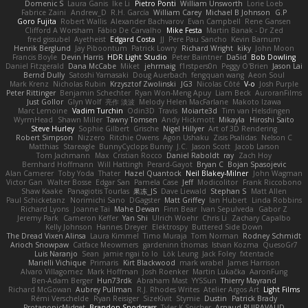
Domenic S
Laura Ganis
Ike Li
Pietro Ponti
William Unsworth
Lorie Loeb
Fabrice Zaini
Andrew_D
R.H. García
William Carey
Michael B Johnson
G.P
Goro Fujita
Robert Wallis
Alexander Bachvarov
Evan Campbell
Rene Gansen
Clifford A Worsham
Fábio De Carvalho
Mike Festa
Martin Banak - Dr Zed
fred gissubel
Ayetheist
Edgard Costa
JJ
Pere Pau Sancho
Kevin Barnum
Henrik Berglund
Jay Piboontum
Patrick Lowry
Richard Wright
kiky
John Moon
Francis Boyle
Devin Harris
HDR Light Studio
Peter Baintner
Da5id
Bob Dowling
Daniel Fitzgerald
Dana McCabe
Miket
jehrmaig
f1rstpers0n
Peggy O'Brien
Jason Lai
Bernd Dully
Satoshi Yamasaki
Doug Auerbach
fengquan wang
Aeon Soul
Mark Krenz
Nicholas Rubin
Krzysztof Zwolinski
JG3
Nicolas Côté
V-o
Josh Purple
Peter Rittinger
Benjamin Schechter
Ryan Won-Meng Apuy
Liam Beck
AuroranFilms
Just Gollor
Glyn Wolf
亮作 淡波
Melody Helen MacFarlane
Makoto Izawa
Marc Lemoine
Vadim Turchin
Odin3D
Travis
Moiarte3d
Tim van Helsdingen
WyrmHead
Shawn Miller
Tawny Tomsen
Andy Hickmott
Mikayla
Hiroshi Saito
Steve Hurley
Sophie Gilbert
Grische
Nigel Hillyer
Art of 3D Rendering
Robert Simpson
Nizzero
Ritchie Owens
Agon Ushaku
Zisis Psalidas
Nelson C
Matthias
Stareagle
BunnyCyclops Bunny
J.C.
Jason Scott
Jacob Larson
Tom Jachmann
Max
Cristian Rocco
Daniel Raboldt
ray
Zach Hoy
Bernhard Hoffmann
Will Hattingh
Perard-Gayot
Bryan C
Bojan Spasojevic
Alan Camerer
Toby Yoda
Thater
Hazel Quantock
Neil Blakey-Milner
John Wagman
Victor Gan
Walter Bosse
Edgar San
Pamela Case
Jeff
Modicolitor
Frank Riccobono
Shaw Kaake
Panagiotis Tourlas
果冻_JS
Dave Liewald
Stephan S
Matt Allen
Paul Schicketanz
Norimichi Sano
DGagster
Matt Griffey
Ian Hubert
Linda Robbins
Richard Lyons
Joanne Tai
Mahe Dewan
Finn Bear
Ivan Sepulveda
Gabor Z
Jeremy Park
Cameron Keffer
Yan Shi
Ulrich Woehr
Chris Li
Zachary Capalbo
Kelly Johnson
Hannes Dreyer
Elektrospy
Buttered Side Down
The Dread Vixen Alinsa
Laura Kimmel
Timo Muraja
Tom Norman
Rodney Schmidt
Arioch Snowpaw
Catface Meowmers
gardeninn thomas
Istvan Kozma
QuesoGr7
Luis Naranjo
Sean
jamie ngai to lo
Lök Leung
Jack Foley
fxtentacle
Marielli Vichique
Primaris
Kirt Blackwood
mark wrabel
James Harrison
Alvaro Villagomez
Mark Hoffman
Josh Roenker
Martin Lukačka
AaronFung
Ben-Adam Berger
Hun73rdk
Abraham Mast
YYSSun
Thierry Mayrand
Richard McGowan
Aubrey Pullman
R.J. Rhodes Writes
Atelier Argos Art
Light Films
Rémi Verschelde
Ryan Reisiger
SizeKivit
Stymie
Dustin
Patrick Brady
ProtanopicMidget
Brandon Snodgrass
Tyler K Spicher
Arnaud PUIRAVAUD