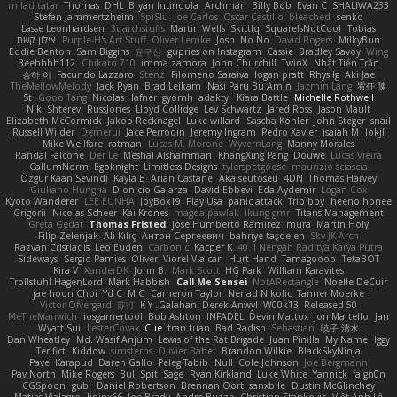
milad tatar
Thomas
DHL
Bryan Intindola
Archman
Billy Bob
Evan C
SHALIWA233
Stefan Jammertzheim
SpiSlu
Joe Carlos
Oscar Castillo
bleached
senko
Lasse Leonhardsen
3darchstuffs
Martin Wells
Skittlq
SquareIsNotCool
Tobias
אילון קשת
Purple-H's Art Stuff
Oliver Lemke
Josh
No No
David Rogers
MilkyBun
Eddie Benton
Sam Biggins
윤구선
gupries on Instagram
Cassie
Bradley Savoy
Wing
Beehhhh112
Chikato 710
imma zamora
John Churchill
TwinX
Nhật Tiến Trần
승하 이
Facundo Lazzaro
Stenz
Filomeno Saraiva
logan pratt
Rhys lg
Aki Jae
TheMellowMelody
Jack Ryan
Brad Leikam
Nasi Paru Bu Amin
Jazmin Lang
宥任 陳
St
Gooo Tang
Nicolas Hafner
gyomh
adaktyl
Kiara Battle
Michelle Rothwell
Niki Shterev
RussJones
Lloyd Collidge
Lev Schwartz
Jared Ross
Jason Mault
Elizabeth McCormick
Jakob Recknagel
Luke willard
Sascha Kohler
John Steger
snail
Russell Wilder
Demerui
Jace Perrodin
Jeremy Ingram
Pedro Xavier
isaiah M
lokjl
Mike Wellfare
ratman
Lucas M. Morone
WyvernLang
Manny Morales
Randal Falcone
Der Le
Meshal Alshammari
KhangXing Pang
Douwe
Lucas Vieira
CallumNorm
Egoknight
Limitless Designs
tylerspetgoose
maurizio sciascia
Özgür Kaan Sevindi
Kayla B
Arian Castane
Akaiseutoseu
4DN
Thomas Harvey
Giuliano Hungria
Dionicio Galarza
David Ebbevi
Eda Aydemir
Logan Cox
Kyoto Wanderer
LEE EUNHA
JoyBox19
Play Usa
panic attack
Trip boy
heeno honee
Grigorii
Nicolas Scheer
Kai Krones
magda pawlak
ikung gmr
Titans Management
Greta Gedat
Thomas Fristed
Jose Humberto Ramirez
mura
Martin Holy
Filip Zelenjak
Ali Kılıç
Антон Сергеевич
bahriye taşdelen
Sky JK Arch
Razvan Cristiadis
Leo Euden
Carbonic
Kacper K
40. I Nengah Raditya Karya Putra
Sideways
Sergio Pamies
Oliver
Viorel Vlaican
Hurt Hand
Tamagoooo
TetaBOT
Kira V
XanderDK
John B.
Mark Scott
HG Park
William Karavites
Trollstuhl HagenLord
Mark Habbish
Call Me Sensei
NotARectangle
Noelle DeCuir
jae hoon Choi
Yd C
M C
Cameron Taylor
Nenad Nikolic
Tanner Moerke
Victor Ofvergard
苏打
K Y
Galahan
Derek Anwyl
W00k13
Released 50
MeTheManwich
iosgamertool
Bob Ashton
INFADEL
Devin Mattox
Jon Martello
Jan
Wyatt Sui
LesterCovax
Cue
tran tuan
Bad Radish
Sebastian
暁子 清水
Dan Wheatley
Md. Wasif Anjum
Lewis of the Rat Brigade
Juan Pinilla
My Name
Iggy
Terifict
Kiddow
simsterns
Olivier Babet
Brandon Wilkie
BlackSkyNinja
Pavel Karapud
Daren Gallo
Peleg Tabib
Null
Cole Johnson
Joe Bergmann
Pav North
Mike Rogers
Bull Spit
Sage
Ryan Kirkland
Luke White
Yannick
falgn0n
CGSpoon
gubi
Daniel Robertson
Brennan Oort
sanxbile
Dustin McGlinchey
Matias Vialagro
lininx66
Joe Brady
Andre Buzzo
Christian Stankovic
Việt Anh Lê