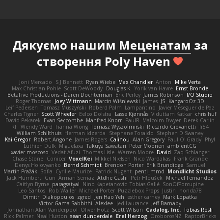
Дякуємо нашим
Меценатам
за
створення Poly Haven
Joni Mercado
S J Bennett
Ryan Wiebe
Max Chandler
Anton
Mike Verta
Max Christian Pohle
Scott DeWoody
Douglas K.
Yorik van Havre
Ernst Bronde
BetaFive Productions - Daren Dochterman
Eric Perley
James Robinson
I/O Studio
Roger Thomas
Joey Wittmann
Marcin Wiśniewski
James
JS
KangaroOz 3D
Leif Pedersen
Tomasz Muszyński
Roberd Palm
Lampantino
Javier Meseguer de Paz
Charles Tigner
Scott Wheeler
Eelco Dolstra
Lasse Kjønnås
Viduttam Katkar
chris huf
David Pekarek
Evan Seccombe
Manfred Knorr
PaulR
Malcolm Dwyer
Derek Carlin
RF
Wendy Ward
Fianna Wong
Tomasz Wyszolmirski
Riccardo Giovanetti
fr54
William Schilthuis
Herman Idzerda
Stephane Toraldo
Stephen D Swaney
Kai Gregor
Robert Angone
James Rogers
Calinou
Alan Gregory
Paul O' Grady
Phyl
Luthien Dulk
Miguelaxa
Takuya Sawatari
Peter Moonen
ambientCG
xavier moscoso
Vedat Afuzi
Thomas Lisle
Warren Moore
David
Zaq Schlanger
Chase Stone
Conicer
VoxelKei
Mikkel Nielsen
Nico Wardakas
Frank Grande
Denys Holovyanko
Bernd Schmidt
Brendon Porter
Erik Brundidge
Samuel
Martin Pražák
Sofia
Cyrille Maurice
Patrick Nugent
penti_mmd
Mondlicht Studios
Jack Humbert
Gun
Arman Sernaz
Atdhe Gashi
Petr Hloušek
Michael Fernandez
Caitlyn Byrne
paragsatyal
Nino Kapetanovic
Tobias Gallé
SonOfPorcupine
Leo Santos
Rob Waller
Michael Porter
Puzzlebox Props
Justin
honda78
Dimitri Diakopoulos
zgred
Jen Hao Yeh
esther carney
Mark Lopatka
Victor Gama Sabbithi
Alexlee
Jed Laurance
Jeff Barnaby
Johnathan Alan Vanderpool
Oliver Hotz
Scott Wilson
Cadalog, Inc.
Tobias Rösli
Rick Palmer
Neal Huston
sean dunderdale
Erel Herzog
OroborosNZ
RaptorBricks