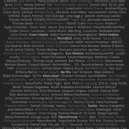
E Barrios
Jack Malone
Harry Jumaidi
에이지
Eylül Solakoğlu
my moon, your stars
Jarod
Dinki
Alexey Vaitvud
Udi
Yurii Antonyuk
estuine
Queen Sitra
Fy Hy
Jack
Jacob Mars
Shaquita Puckett
Danning Lu
LunaLoutre
Andre Olivier
Andrew Rhyne
Dane Sands
Jdnbyd
William Parry
Zak Jarvis
Axel Allstar
vito schaniel
Ashley Cline
CHERRII
Tryvon Pittman
Heli Aldridge
jerry biggs jr
JakkeN
Anthony Castillo
Nikolai Strelioff
RYDBRG PHOTOGRAPHY
Yogev Levy
Abdullah Alshammari
Thomas Steele
Alicia Zimmermann
Patrick Zulke
Fran Aspen
Freyka V
Taylor Gonzalez
Trevor Seitz
Aaron
Eva Eoska V
Williscool
Here4StuffAndAllThat
Zoltán Simon
Londolan
Cedric Wurm
Max King
CucuZulu
Radosław Bela
Loris Olivier
Erwin Heyms
Rafael Santisteban Baumgartner
Fenrir Fawkes
MaddieMooMoon
shuhao wang
WorldBLD
Artet
Drew Tanner
Navid Eshaq
Aubin Nicoleau
Blandine Ducrocq
JewelEyed
ANDY
Anton Friedman
時里ZYC
Joe Stadnik
Brett Schmidt
Adam Derenne
Daniel Vera Morales
Mattias Eriksson
le-cds
Jamie Oakley
Shihan Barbee
Brenden Cameron
Jay Hart
Lourens Lessing
Dominique Fitzgerald
Federico Bagarolo
Eon Valterra
NeckbeardLover445
Lucian
cooshy
Toms Seglins
Fuller Pendleton
Eduard Marsinyac
Matthew J Clarke
Danny Dimbleby
Thomas Lloyd
clenhart
Ben Wilson
minkis kim
Manenblack
Martten Maasik
Edward Maxym
BetterAsBad _
RO
SwunkusSwede
hauke lienau
HAR
valsekamerplant
Cemile Høyer
Viviane Souza
Meredith Jones
Van Gun
Brittany Martin
Robyn Roach
Kai Wu
Carr Simpson
Mike Galland
Brian Eichenberger
Syl Pu
Kevin Jeryd
Christian Tennant
SporkSkaffel
Zac Zabawa
Junzhe Zhu
nate arnold
Flynn Duniho
Pietro Piemontese
Ronnie Barnett
Todd Bennion
SpacePuffle
Tristan Fogle
Spec
Peter G
rayryeng
鸝瑩 魏
Craig Smith
fatcat
Daisuke Nagasawa
Bruf4
Anastasia Komaritska
Laurent Belcour
Kenneth Simmons
Amir Mansour
Joaquim Vergara
Lizbeth
Dakota Klatt
Bryn Morrison-Elliott
Mana
Simeon Milkov Velchevsky
Camille De Bastiani
Jenya Zenchenko
Burning Astral
Three Hats
Jamonidas
Soul Evans
Carlos Javier
Silverelitist
Dane Bucao
Salomé Lagarde
Patricio Torres
Clara Truchsess
Chantal LeBlanc
Garrett Calloway
nøixzy
Nicholas Day
Svetlin
Marco Evangelisti
Jack Kibble-White
MTU1500
Jordan Krakowski
Juuso Sipilä
SofaKing42
Frank
Jermaine Dawson
Chen Huang
Étienne Pikatoff
Sri Sonti
Bassy's Games
Bailey Rosenthal
George Luna
JEFF
Plane2House
Bob F
Matt
Zoemoney
Azula
Christopher Johansen
Harry Merrett
Respectable Studios
Phil Wilt
Dmitry Sorokin
Cookymine
Daniel Dias
Pixi_lab
MD1
Veronica
Rory
Brendan Droppo
Kelton McEwen
Rico Levitt
Liquid Cooled
Nadia
Pedro Viana
Oleksii Komarov
Can