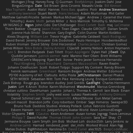
Michigan J Frog
Harvey Fong
CJ Guzman
Beefyblimps
Joakim Dahl
Jose
BingusGringus
Dale
Sid Brown
Jānis Circenis
Masashi Ueda
Bill Kinnon
Max Topham
Austin Walzl
Hannes
Rens Bais
qualtro
Piotr
Andrew Stevenson
anthony lawrence
Stuart Marsh
Frans Verbaas
Adam Murtomaa
Phil Galler
Matthew Garnett-Frizelle
Saliven
Markus Michael Egger
Andrew
J
Caramel the Vixen
Timothy J. Aveni
Moth
James Miller
z
Nico Marniok
Timothy G. McKenna
MY.NIGNIG Jr.
Kigon
John Cido
Der12teEisvogel
Brad Corlett
Basti
maj
LaCimaise
Thom Bakker
Chogang
Jason Pielak
Tiran Dagan
Claude GIROLET
Darian Smith
Joenne Hub-Strobl
Shannon
Gary English
Colin Dunne
Martin Koťátko
Alexis Shuping
William Lee
Trevor Hughes
Gabriella Caldwell
Vasili Rodriguez
David Beneš
Jeremy Brouwer
Erik Dodolović
Paulo Henrique
Hoodwinkedfool
Ruben Vroman
David Sibley
Emil Herzenstiel
Charles Janson
Christian Gomez
James Wilson
Niko Bidoli
Danny Arnold
CGJackB
Jeremy Nelson
Anton Heymann
Leo S
Brendon Padjasek
Evan Tillett
Bryan Applegate
Dylan Hall
J Ewell
Dys
Quddle Jameson
patrick siemer
nate
Mareno Harr Olsen
Brett Williams
GREENCom'e Mapping
Ryan Bell
Xcrow
Pedro Javier Somoza Hernando
Paul Klingberg
Olivié Bouchard
Damiano Mazzocchini
Raven Realm
Johann Oosthuizen
Scott
Robert Tolppi: Support My Content
Randy Bloom
henrik rasmussen
Greenheart
Ransom Bergen
Andreas Wetter
Edomod
PD100 Academy of Art
Clafoutis
Arttu Piisila
JeffChristiansen
Daniel Phakos
SETH WEBER
Sebastian Witt
Tom Pike
Kenleung Leung
Enrique Gonzalez
Zack Bishop
Rouge guy
brandon dudley
Joel Gordils
GadFlight
Charles Herrmann
Justin
LvH
K Anon
Richie
Karim Mohamed
Weichnudel
Marcus Grennborg
christian cuttino
DaveHuman
juanito
Johan L
Theresa A. Carroll
Iain Black
Einarr
Volatility
Stephen Smith
joshy west xoxo
Łukasz Pawłowski
Anthony Dilmore
Daniel Schmid Leal
Steele
Nitrosimi96
ANonEMoose
Gun Metal Games
macoll macoll
Brandon Joffe
Cory robertson
Ember
Sage Himeros
Sweeper3D
Bruno Yudi
Daddios Studios
Aleksey Pollack
Lotus
Fabrizio Guidotti
Esbern Hansen
ran nie
Justper's Furry Avatar World
Kevin LomondDesign
Victor Ghyssens
749R
CGautos
Kevin Anderson
dusan tomas
Jegregg
Travis Lemieux
Philipp T
David Pulcifer
Thomas Elliott
John Gutwin
Sara Tarr
Shay
CT
Jermaine Bouyea
Liam Smyth
Jim Bob
Michael Loh
doctor25th
Larry Jenkins
sv
Andrew Lamb
Hamad
rendered_pixel
der_mihi
Worked Wood
Alan Figg
Matias Dubos
BigWhiteLion
Karolina En
David Curiel
alec1025
BeepCodeMusic
Ben Granger
Bruno Simon (Three.js Journey)
Michelle Ma
Ben
glassapple 325
Woof