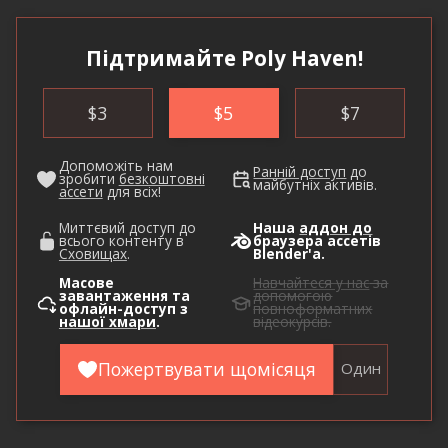
Підтримайте Poly Haven!
$
3
$
5
$
7
Допоможіть нам
Ранній доступ
до
зробити
безкоштовні
майбутніх активів.
ассети
для всіх!
Миттєвий доступ до
Наша
аддон до
всього контенту в
браузера ассетів
Сховищах
.
Blender'а.
Масове
Навчайтеся у нас
за
завантаження та
допомогою
офлайн-доступ з
повноформатних
нашої хмари
.
відеокурсів.
Пожертвувати щомісяця
Один