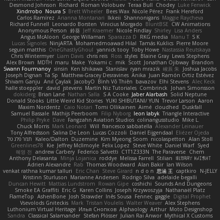
Desmond Johnson
Richard
Roman Volobuev
Teraa Bull
Chodey
Luke Fenwick
Xindrrobo
Noura S
Brett Wheeler
Bees Wax
Nicole Pérez
Frank Hereford
Carlos Ramírez
Arianna Montanari
Ikkeii
Shannonigans
Maggie Raycheva
Richard Funnell
Leonardo Borsten
Vinicius Morgado
BluntBSE
CW Animations
Anonymous Person
鈴葵
Jeff Kraemer
Nicole Findlay
Shirley
Lisa Anders
Angus McAloon
George Willaman
Sparazza D
RKG media
Manu T
S K
Lucas Signoles
NinjARTA
Mohamedmoawad Hilal
Tamás Kuklics
Pierre Moore
seguin matthis
OneGhastlyGhoul
yannick tooy
Toby Howe
Nastassia Reutskaya
Chris Wintermyer
Liam Davis
chris reis
Ross
styles
Blaine Gray
Lewis Stephens
Alex Brown
MDTH
maru
Make
Yokami c:
mik
Scott
Jonathan Ojibway
Brandon
Swann Fourmanoy
sinsin
Ken Ishikawa
Stanislav
ryan mrazik
峻辰 朱
Joshua Jacobs
Joseph Dignan
Ta Sp
Matthew-Gracey Desravines
Anika
Juan Ramón Ortiz Estévez
Shivam Ganju
Anıl Çaylak
JacobyO
Bình Võ Thiên
bavazov
Elhi Stevens
Alec Keck
halle stoeppler
david
jstevens
Martín Niz Tutoriales
Combrinck
Johan Simonsson
dokiderg
Brian Lane
Nathan Salla
S A Cooke
Jaber Alarbash
Solid Neptune
Donald Stooks
Little Weird Kid Stories
YUKI SHIBUTANI/ YUN
Trevor Larson
Aaron
Maxim Nordentz
Caio Notari
Tomi Ollikainen
Aimé
cloudhed
Duskfall
Samuel Bassale
Mathijs Peerboom
Filip Nyborg
leon labyk
Triangle Interactive
Philip Pryke
Dave
Fangzahn Aviation Studios
colinangusstudio
Mike L.
Chuck Morris
Mark Leonard
Will
francesco sabbatella
Alexander Leinauer
Tony Alfredsson
Salina De Leon
Lucas Cozzoli
Daniel Eijgendaal
Eliézer Ojeda
תמר פלג טל
Kaleo/Dalton
Duzemine
Kim Myeong Soom
nicolaspetton
Alan Stoll
Greenlines78
Kie
Jeffrey McIlmoyle
Felix Lopez
Steve White
Daniel Warf
Syed
혜영 전
andrew Carbery
Federico Salvetti
C1T1Z333N
The Paraverse
Chem
Anthony Delasanta
Minja Lojanica
roddye
Melissa Farrell
Stilian
ꌃ꒒ꀎꋪꋪꌩ ꀘꈤꀤꁅꃅ꓄
Adrien Alexandre
Rab
Thomas Woodward
Alan Bakir
Ian Wilson
venkat rathna kumar talluri
Eric Chan
Steve Girard
n d o n
思涵 王
captkiro
N-JELLY
Kristinn Sturluson
Marianne Andersen
Rodrigo Silva
adelaide begalli
Duncan Hewitt
Mattias Lundstrom
Rowan Gipe
coshichi
Sounds And Dungeons
Smoke EA Graffiti
Eric G
Karen Collins
Joseph Krzywoszyja
Nathanaël Platz
FlameTop
AshenBone
Josh Strawder
Inês Sousa
Fennec
gaggle
Digital Prophet
Vsevolods Gniteckis
Mark
Tristan Voulelis
Walter Weaver
Alex Stephens
Luthonium Virtual Heritage
Илья Снопков
Alphaology
Arthur
Moto Designshop
Sandra
Classical Salamander
Stefan Plösser
Julian Rai Anwor
Mythical X Customs