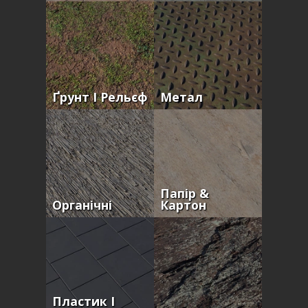
Ґрунт І Рельєф
Метал
Папір &
Органічні
Картон
Пластик І