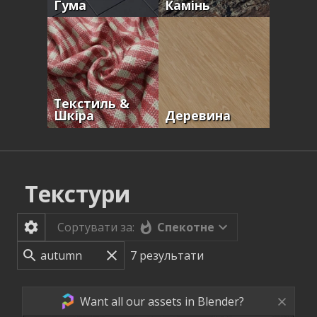
Гума
Камінь
Текстиль &
Шкіра
Деревина
Текстури
Спекотне
Сортувати за:
7
результати
Want all our assets in Blender?