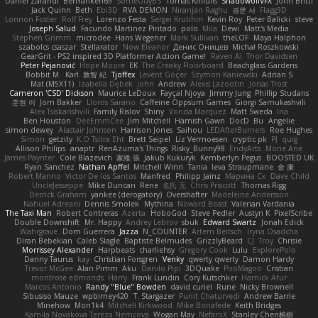
Dániel Zarándi
BenYanken69
SomeGuyBS
Tomas Kiniulis
ShadowolfVFX
John Britti
Jack Quinn
Beth
Ebi3D
RVA DEMON
Niranjan Raghu
경문 서
Flagg3D
Lonnon Foster
Rolf Frey
Lorenzo Festa
Sergei Krutihin
Kevin Roy
Peter Balicki
steve
Joseph Salud
Facundo Martinez Pintado
polo
Mila
Dewi
Matt's Media
Stephen Grimm
microdee
Hans Wegener
Mark Sullivan
theLOF
Maya Halphon
szabolcs csaszar
Stellarator
Now Eleanor
Денис Оницев
Michał Roszkowski
GearGrit - PS2 inspired 3D Platformer Action Game!
Raven Ai
Thor Davidsen
Peter Pejanović
Hope Moore
EK
The Creaky Floorboard
Beachglass Gardens
Bobbit M.
Karl
敦智 紀
Tjoffex
Levent Göçer
Szymon Kaniewski
Adrian S
Mat (M5X11)
Izabella Dębek
john
Andrew
Alexis Lazootin
Jonas Trost
Cameron 'CSD' Dickson
Maurice LeDoux
Fayçal Njoya
Jimmy Jung
Phillip Studans
준현 이
Jorn Bakker
Lloros Sarano
Caffeine Oppsum Games
Giorgi Samukashvili
Alex Tsiskarishvili
Family Rislov
Shiny
Vonda Marquez
Matt Sweda
Ina
Ben Houston
DeeEmmCee
Jim Mitchell
Hamish Gawn
DocD
Bu
Angelie
simon dewey
Alastair Johnson
Harrison Jones
Saihou
LEDAfterBurners
Roe Hughes
Simon
getzity
K.O Tsitra Eht
Brett Seipel
Liz Vermoesen
cryptic pk
PJ
quig
Allison Philips
anaptr
RenAzuma's Things
Risky_Bunny98
EndyArts
Mone Ane
James Paynter
Cole Blazevich
家維 張
Jakub Kukuryk
Kemberlyn Pegus
BOOSTED UK
Ryan Sanchez
Nathan Apffel
Mitchell Winn
Tania
Ieva Straupmane
金 康
Robert Marino
Victor De los Santos
Manfred
Philipp Jainz
Марина Ск
Dave Child
UncleJesseppe
Mike Duncan
Rene
名氏 无
Chris Priscott
Thomas Rigg
Derrick Graham
yankee (derogatory)
Overshafter
Madeleine Andersson
Nahuel Adreani
Dennis Smolek
Mythina
Noward Beast
Valerian Vardania
The Taxi Man
Robert Contreras
Azerta
HoboGod
Steve Pedler
Austyn K
PixelScribe
Double Downshift
Mr. Happy
Andrey Lebrov
sbuk
Edward Swartz
Jonah Edick
Wahrgrave
Dom Guerrera
Jazza
N_COUNTER
Artem Beitsch
Iryna Osadcha
Diran Bebekian
Caleb Slagle
Baptiste Belmudes
GrizzlyBeard
CJ
Troy
Chrisie
Morrissey Alexander
Harpbeats
charliehsy
Gregory Cook
Lulu
ExplorePolo
Danny Taurus
kay
Christian Forsgren
Venky
qwerty qwerty
Damon Hardy
Trevor McGee
Alan Pimm
Aku
Danilo Pipi
3DQuake
PooMagoo
Cristian
montrose edmonds
Harry
Frank Lundin
Cory Kutschker
Harnick Atur
Marcos Antonio
Randy "Blue" Bowden
david curiel
Rune
Nicky Brownell
Sibusiso Mauze
wpbirney420
T. Stargazer
Punit Chaturvedi
Andrew Barrie
Minehow
Mon1k4
Mitchell Kirkwood
Mike Bonafede
Keith Bridges
Kamila Novakova Tereza Nemcova
Wogan May
NefaroX
Stanley Chen榕樹