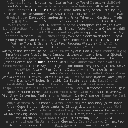
Alexandra Forman
MrIsklar
Jean-Cassien Marmey
Weird Oposssum
LIUBOYAN
Raul Perez Delgado
Kazuya Yamanaka
Zuzana Hudecova
Tell David Evensen
Daria Udachina
DELILLE Basile
Acura .Ignite
Tasha Henry
Sedale Pelle
by Tiny
Ale Pašeta
nile
Ike Saunders
Aves Arcana
inex
Jedi Chen
Jaxson Crookston
Ewos
Miroslav Hudec
Davebb933
landon dehart
Parker Wheeldon
Gas SessionMedia
정율 이
Owen Carson
Simon
Tim Schulz
Ratner
KelsyJay
Jo
HARTHUR
Taylor Freeman
FRED MAHER
prfctwhite
yataa
Christopher Bradley
Joe Rivera
Malte Schweitzer
Roman Kaelin
Isabella
Erickson Foster
Chandler Griese
修汰 山田
Tyler Avirett
Tom
JimmyCNX
The one and only phase
sepp
HectorOH
Brian
Alyx
Jonathan
Verbatim
Clay T
Reiten Cheng
Joykk
Sonia domenech garcia
Lucy Vu
Sammy Sidefx
Martin C
Mac Greggor
The Bearded Squirrel
Rebecca Whitehead
Matthew Tronc
R
Gabirél
Force Feed
Radosław Wieczorek
CineArtOhio
Sabrina Munley
Jeroen Bekkers
Rodrigo Terrazas
Yael Ghusoun
Aaron
Adam Jenkins
Pranaya Shakya
Polina Leskova
Sylvain
Traxus
Jehad Maddah
재윤 옥
Irma Andersson
Alex Cullinane-Carrasco
Matthew Whiteacre
Johannes Sjöstedt
Matt Dalpé
George Wheat
Oliver Erdmann
Kenan Regez
sludgybeast
Mukund A
Joseph Combs
Khalid
Brian Tabone
MarzZ
Well Misinformed
charlie otto
HAGI
Cédric Vermeirre
Leon Husky
Robert jean
Tom Rudolf
Sergio Uscanga
Flex2006D !
NightWriter
Arturo J. Real
Dominic Qusto
ぶー うじ
Tenzide Gallery
TheAuraStandard
Paul Friedl
Charles
Michael Dunphy
GremlinBrokeMyVideoGame
Joshua Campbell
NotTerrellBatchelor
Xie Ray
TurtleTheThing
Ryan Williams
政則 谷
w z
Dushyant M
Joshua Esmeralda
Carl-Edwin
retro rocks
EasedChunk2
RayePixlrKay
Houston Gaston
Danizoar
NekoTux
Fattma Al Lawati
yewen sun
Felipe Ramos
Slamuel EC
Key van Thull
George Clarke
EightySeven
Frederic Sigrist
Wilbert Schuurman Hess
yuna yamamoto
Derek Carlin
Ben Watts
RavenXXXX
Virgil Shaw
Zeikomiray
TeaTime
Jonas Printzen
Ezekiel Alexander
Danny Ray Clark
BAMA Studio
Toms
Anton Smit
Ayman Sharaf
Dusan Runtak
Per Gouras
Kaitlyn Matchem
SBS
Chance K
Mistral Chronicles
cael mckinney
Jakey Floofle
Allison Cope
Brandon Morse
Vanta
ns103
Luigi Macaluso
simen stroek
19:48
Yu xin Ye
Adam Moore
Pascal Creative Design
Kelvin Yim
Yaroslav Leschenko
AI videomaking
Moon
正和 綱嶋
David KALFON
Dmitry Vinnik
Katti
keilyn nuñez
Wenxin Huang
Sarah BADJI
GrayDarth
Eli Herrington
ALP Gauna
manuel chiocchetta
ThatRamenDude
CluelessArt
Cергей Лозенко
Emmett Peck
Stefan Scotzniovsky
Hieu Tran
新之助 佐々木
Armin Bauer
Konrad Wantrych