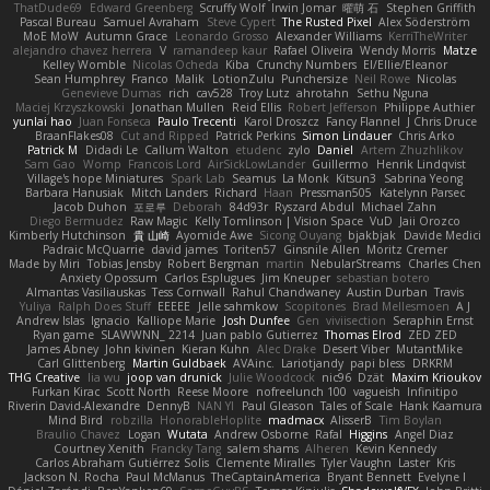
ThatDude69
Edward Greenberg
Scruffy Wolf
Irwin Jomar
曜萌 石
Stephen Griffith
Pascal Bureau
Samuel Avraham
Steve Cypert
The Rusted Pixel
Alex Söderström
MoE MoW
Autumn Grace
Leonardo Grosso
Alexander Williams
KerriTheWriter
alejandro chavez herrera
V
ramandeep kaur
Rafael Oliveira
Wendy Morris
Matze
Kelley Womble
Nicolas Ocheda
Kiba
Crunchy Numbers
El/Ellie/Eleanor
Sean Humphrey
Franco
Malik
LotionZulu
Punchersize
Neil Rowe
Nicolas
Genevieve Dumas
rich
cav528
Troy Lutz
ahrotahn
Sethu Nguna
Maciej Krzyszkowski
Jonathan Mullen
Reid Ellis
Robert Jefferson
Philippe Authier
yunlai hao
Juan Fonseca
Paulo Trecenti
Karol Droszcz
Fancy Flannel
J Chris Druce
BraanFlakes08
Cut and Ripped
Patrick Perkins
Simon Lindauer
Chris Arko
Patrick M
Didadi Le
Callum Walton
etudenc
zylo
Daniel
Artem Zhuzhlikov
Sam Gao
Womp
Francois Lord
AirSickLowLander
Guillermo
Henrik Lindqvist
Village's hope Miniatures
Spark Lab
Seamus
La Monk
Kitsun3
Sabrina Yeong
Barbara Hanusiak
Mitch Landers
Richard
Haan
Pressman505
Katelynn Parsec
Jacob Duhon
포로루
Deborah
84d93r
Ryszard Abdul
Michael Zahn
Diego Bermudez
Raw Magic
Kelly Tomlinson | Vision Space
VuD
Jaii Orozco
Kimberly Hutchinson
貴 山崎
Ayomide Awe
Sicong Ouyang
bjakbjak
Davide Medici
Padraic McQuarrie
david james
Toriten57
Ginsnile Allen
Moritz Cremer
Made by Miri
Tobias Jensby
Robert Bergman
martin
NebularStreams
Charles Chen
Anxiety Opossum
Carlos Esplugues
Jim Kneuper
sebastian botero
Almantas Vasiliauskas
Tess Cornwall
Rahul Chandwaney
Austin Durban
Travis
Yuliya
Ralph Does Stuff
EEEEE
Jelle sahmkow
Scopitones
Brad Mellesmoen
A J
Andrew Islas
Ignacio
Kalliope Marie
Josh Dunfee
Gen
viviisection
Seraphin Ernst
Ryan game
SLAWWNN_ 2214
Juan pablo Gutierrez
Thomas Elrod
ZED ZED
James Abney
John kivinen
Kieran Kuhn
Alec Drake
Desert Viber
MutantMike
Carl Glittenberg
Martin Guldbaek
AVAinc.
Lariotjandy
papi bless
DRKRM
THG Creative
lia wu
joop van drunick
Julie Woodcock
nic96
Dzät
Maxim Krioukov
Furkan Kirac
Scott North
Reese Moore
nofreelunch 100
vagueish
Infinitipo
Riverin David-Alexandre
DennyB
NAN YI
Paul Gleason
Tales of Scale
Hank Kaamura
Mind Bird
robzilla
HonorableHoplite
madmacx
AlisserB
Tim Boylan
Braulio Chavez
Logan
Wutata
Andrew Osborne
Rafal
Higgins
Angel Diaz
Courtney Xenith
Francky Tang
salem shams
Alheren
Kevin Kennedy
Carlos Abraham Gutiérrez Solis
Clemente Miralles
Tyler Vaughn
Laster
Kris
Jackson N. Rocha
Paul McManus
TheCaptainAmerica
Bryant Bennett
Evelyne I