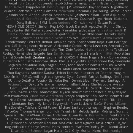
Aeval
Jon
Captain Coconuts
Jacob Schealler
ari-goldman
Nathan Johnson
Tyler Herbert
Puppeteerist
Tyler Phillips
J.P. Raymond
hayden harry
NightRaven
Eduardo Gottschald
Abeni Campos
cameronfr
Dominick
Joe Young
Sascha Becker
Joshua Scelfo
Annah Gestaga
SmaackBZ62
JollyYeen
oscall L
友理 斉藤
Kuba
Gabrielius M
Scott Moen
Kaylee
Thomas Pierro
Gustavo Pliego
Noah
Юлія Кізі
Daisy Belknap
ZMM
Jason Anderson
Christian Kohli
Satyan Patel
YEDA HOME DECOR
Simon
Reg_LMO
Jacob Denault
ApocDev
Rumlo Olmub
Buz Carter
Bill Master
rpcexploiter
Reinaldus
jadedesign
Jamie Arseneault
K
Derek Toombs
Renato Pinochet
qrator
Ben
cawc
XPhantom
Mimski Beats
Virtual Performing Live Music Events
Tom Neal
Jason Nguyen
Alyssa Everett
Cyndersanity
Petr Fořt
disiboi
AnuRobinson
Shane Smith-Rojo
Evan Harridge
大海 久我
lilith
Joshua Hickman
Aleksandar Caricic
Nikita Leshakov
Amanda Vest
Axiom
Stefan Knaak
David Jindra
Tim
Zoie Robles
N Watanabe
Nina Takáčová
Rodrigo Hernández Salgado
Jan
Sari Schwarz
Indiana J
ella larkin
基德
Pocketfans
Daniel Sonderhoff
Zicalam
zephaniah CORSON
Florin Negele
Mark Dohrenbusch
Yunseong Noh
Liam Trancoso
Blob
Phill D
T_Zydelski
Konstantinos Polychroniadis
Targeted Individual Body Logger
Randy Lane
melanie hamilton
Lucy
Weasel
Elanor la
Vova Diakur
Jaden Rosi
Alon Cohen
Alexander October
文謙 許
Thor Ragnaros
Antoine Daubas
Ethan Tomaso
huaxuan Lei
Raptite
mogura
Nick Smith
AMcCarroll
high strangeness
Dylan Gorrell
Patrick Stallings
Neil Baker
ElUltimo DeLaFila
Yousick
Sankaku Bear
Dennis Libon
Reymeld Santiago
AJ
FacinusChip
Dakota Wreski
n_morcatti
killswitchkay
Charles Louie
Avaister
Liam Bryant
sagar sasson
rafael naranjo
Elijah
ELITE Scratch
Zack Kepner
Justin Rogow
Andre Labuschagne
lily ren
maxime vandecasteele
Vasyl Vasyliv
Post Production
Zbob
VW Winterstein
StorysComplete
Bob
Xavier
Mehmet Can
Nika Domi
Alexander Rayner-Barcelli
C
xd Idk
Hajime Tsunoda
FRNL Lou
Joel Montano
Bryan Hy
Jakub Zbyszynski
River Lockhart
Stefan Florea
MStorm
The Society of Visions
David Power
Michael Santoro
thu huynh
Stephen Bentley
I_ViceRoy
Thomas Granger
bloli loli
Takashi M.
Melody Spiker
Midnight Gunship
Spencer_
NicoPOWAAA
Kornel Anderson
Dixon Keller
Keenan Rush
Venkataram
LLB
Josh W.
Kevin Showman
Naomi Soh
McCoder
John Elliotte
Gregory Basile
Filip Wieland
Sebastian Norlund
blog cruvi
Marc Nguyen
MaxDezignz
Tic_cle
nogutidaisuke
George Dvorak
Haris Lattirom
Matthew Daday
Paul
Kamil Uriasz
Lirian
Sarah Schrock
Logan Hertz
Gaël Gilly
Musical Nexus
Buttmunky1