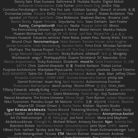
Danny Sale
Elias Guevara
Kathreena B
Huitaka Studio
Digital Abbot
Aleksandr Chebotariov
Cole Turner
John Kevin Ong
JonDo
Filip
Cornellus Pendrahgon
Striker The Fox
Lale
Gökhan Sazdağı
Steve-0
el smells
丸 黒
Domantas Jokšas
Eduard
EvilQ
Alexander Olesen
Luke C
Shawn Anderson
Tess
opostol
Jiří Ptáček
JamTarts
Clive McKenzie
Shabeen Barzey - Browne
Josh
Martin Bailey
Espen
Princess
SiryuSama
Kelu
Sean Derham
Sam Fowler
Funny_ Compilation69
htai wu
Nadia
Pupper
John KD
Mimic
The Remodeling Veteran
Talyana S
Parker
Mister Venom
Markku Hakala
Hussien Mohamed
Gaforga VK
Ich Simp
cyril faia
Nipper1er
ふぇ えっ
Tomato Huwaidi
Eduardo ramirez
Peter Bates
Jediah Pesu
Randy Wells
Eilir Ho
Mrunit Churi
Necromantique
Nikki Balsem
Render House
John Hughes
James Gonzales
Cristi Vanderburg
Kaeden Hahn
Timo Erick
Miroslav Šamánek
EfulTopo
The Starius Project
Punch UP: The Top Contender! Official Patreon
Jorge Manuel Cappello Barreto
Sticky Buttons
iiiFahad7
재우 김
Morgsley
Workbench
wegu1
TheHappyElite
Duane Strickland
DC Kasundra
Ross
Marcin Anyszkiewicz
Ricky Robinson
Elizabeth
moot1n
Scott Fredrickson
仁 小野
kb714
Chris
Gabriel Alvarado
哲 董
Fredrik Karlsson
Tristan Lorius
Purpose Architecture
Władysław Pryszczarek
Ashley Fayers
plexlexia
Daniel Tidemo
ALEX NAVARRO
Table On
Edward
Didier Aerlebout
Anton
Sara
Alan
Jeffrey Olson
Riccardo Colombo
OHNE LIMIT
Gionea Alexandru Daniel
philip sisk
Daniel Richman
Ieuan King
Karri Haranko
Autonomous Frontier
Thokozani Mahlanyane
david cachay
Shonn Effner
얍 얍얍
Oreo_tism
Tiffany Edwards
iaksdfg fodkg
ressii
Ioannis Athanasiadis
Nicolò Caterina
aureliana
Khuthadzo Ratshilumela
Grant Mckenney
Tadin Brego
Koji Tsukamoto
Rasool Abrahams
The Entire Universe
Dhruv Singh
Tom Byrom
Łukasz Majorczyk
Niko Tuononen
Pranshu Goyal
Mr Malone
OnPui
王庚
극단수작
Cédrick
Maxime
Wayne120
Omair Omari
L
Yuma Taesu
Kristian
Skyzee's Studio
Igor Sirotov Architects
Teunis Woord
Tinkering Monkey
Stefan
Devan Stolp
Rylai Crestfall
Josh Bishop
xuchang jiang
Hlynur G Asgeirsson
Anonymous Axolotl
Art Ov Nekromorph
正 明
Felix gogo
Joe Ford
Simon
Mana and Mayhem
Abdelkouddouss
ChengXi Yu
Michael Wilson
Amaury Faucon
Njan
Adenta Dar
Brandon Belisle
Karl-Heinz Köster
Ghoulishlycool
Jarle Styve
DHFG
name
Håkan Fors
nathan
Spidey
Jack Rao
Cristian Vigliano
Noah Kollmannsberger
Lutz
Jude Matanguihan
Tezuka
ETM
Marcin Biernat
miaukenzie
Andrew
Horald Bartoldt
ttitim Tang
sahin
Ulises Maldonado
Ben Carlisle
Jake Messer