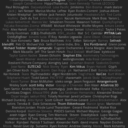
Joseph Catrambone
HippoThalamus
Sean Kennedy
Tomek LECOCQ
Paul Mcloughlin
DaLivelyGhost
Lose Pacific
Jimikimo
Ben Bosma
mark stalzer
Jack J
Ian Neisser
Marcus Morba
LePew
Ryan Roden-Corrent
Joshua Albers
Kristen Westphal
Jon White
Jack Fenech
Jotunkottr
Hexdrake's Art
Ted Curtis
nullinc
Zach du Toit
John Partington
Kazuki Kamimura
Mark Boss
Yaron L.
Lukas Kalbertodt
Marcos Vaz
Sébastien Tricoire
Masanori Tottori
QuirkyTopHat
ReJ aka Renaldas Zioma
VFRAME
Michael Whiteside
Wolfer Moyens
Arturo Leone
Pete
Alex Harvill
Lauri Kananen
wheany
Unreal Sensei
tchaikovsky2
Taylor J Peters
Molly Footman
大重生-TheRebirth
RSH__studio
Mat
S C
Cailrdar
PYTHA Lab
OddlyBigBear
binotti lucia
IT Roy
Karabo Legwaila
Zane Olson
Chord Shore
A. Stan Konowitz
Talii
Bruce Matthews
Aria
3dfan
Xatonym
Barney
Sethesh
blendFX
Petr O
Michael Vick
Seth // Gone Indie, Bro...
Eric Pontbriand
Glenn Jones
Michael Tedder
Krystal Camprubi
Eugene Ovcharenko
Fiona Margrie
Alan Daniels
Mark Mazaitis
Jeff
The Sarah Hirsch
Paul Dolzall
Wolf Daw
kyleboze
Taylor Galen Kadee
Steven Ekholm
Stephen Ellis
Aximmetry Technologies
Sarah Wiener
Andrew Faithfull
wellingtoncrab
Ada Rose Cannon
Resilient Picture Company
Almighty Laxz
Jonathan Brandt
Szabolcs Dombi
Jose Nario
ELITECAD
Nick Storey
Ryan
Kim Vitkus
Bryan Halcott
Glyph
Jan Oliver Koch
Reggie Storm
Dan Repp
pk
Nathaniel E Bell
Benita Winckler
Kai Honeck
Íkara
Psychosadistic
Algot Nordström
Trag1cHaze
KaiCee
Kurt Wilson
Stéphane Huart
Todd Eaton
P4C1F15T
charamath
Jakob Stolz
YeGrayHound
Kevin Turner
Brian McMullen
oleko senga
Jason Ferguson
Arrangemonk
Wesley Scafe
scott bilby
Victor
George e Chianese
Ben Visser
Albatross 3D
Sam Sartor
Andrej Striezenec
normalguy
Josh Macdonald
Pafka
Byeong Chul JIN
Dumbass Dragon
Alkaza1996
jAde
Lea Seidman Hernandez
Alexander Becker
Oscar Vargas
sastun1962
Totally Normal
Jared LeClaire
Christopher Bogs
Michael Dunkley
Alex Hyner
Scott Gilbert
Matthew Gerard
Julius Brockelmann
Alex
sotiris
Teneka B.
Dale Schwiesow
Thom Rittenhouse
Marcin Ignac
Martinotti
Brandon Jordan
Frode Lund Tharaldsen
Gerard Redmond
Walter Rice
Dennis Korpel
Matthew Stevens
PIXDES Games
Michael Mayeux
George Giagias
arash tirgari
Ryan Dening
Tim Warnock
Steven
Deadlyblack
Lupo Marcio
creative mart
M Tera
Sebastian Karlsson
Iaian7 / John Einselen
AsTheRainFell
Volkor
Rijndael
Patrick T Sullivan
Alexander Rath
david mares
Nayden Dochev
Moira
Never Give Up
Sunamii
Ryan Rohrer
Andrew Oakley
Maraz
Mark Kohalmy