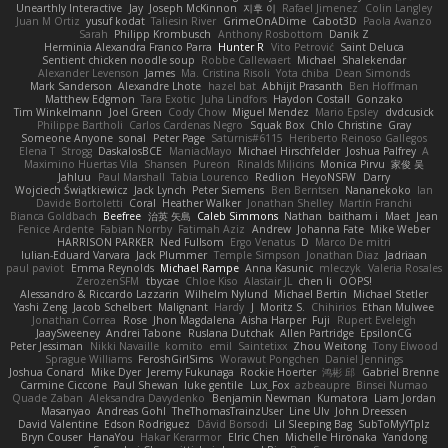
Unearthly Interactive
Jay
Joseph McKinnon
지후 이
Rafael Jimenez
Colin Langley
Juan M Ortiz
yusuf kodat
Taliesin River
GrimeOnADime
Cabot3D
Paola Avanzo
Sarah
Philipp Krombusch
Anthony Rosbottom
Danik Z
Herminia Alexandra Franco Parra
Hunter R
Vito Petrović
Saint Deluca
Sentient chicken noodle soup
Robbe Callewaert
Michael
Shalekendar
Alexander Levenson
James
Ma. Cristina Risoli
Yota chiba
Dean Simonds
Mark Sanderson
Alexandre Lhote
hazel bat
Abhijit Prasanth
Ben Hoffman
Matthew Edgmon
Tara Exotic
Juha Lindfors
Haydon Costall
Gonzako
Tim Winkelmann
Joel Green
Cody Chow
Miguel Mendez
Mario Epsley
dvdcusick
Philippe Bartholi
Carlos Cardenas Negro
Squak Box
Chlo Christine
Gray
Someone Anyone
sonal
Peter Page
Saturnis#6115
Heriberto Reinoso Gallegos
Elena T
Strogg
DaskalosBCE
ManiacMayo
Michael Hirschfelder
Joshua Palfrey
A
Maximino Huertas Vila
Shansen
Pureon
Rinalds Miļicins
Monica Pirvu
家俊 吴
Jahluu
Paul Marshall
Tabia Lourenco
Redlion
HeyoNSFW
Darry
Wojciech Świątkiewicz
Jack Lynch
Peter Siemens
Ben Berntsen
Nananekoko
Ian
Davide Bortoletti
Coral
Heather Walker
Jonathan Shelley
Martín Franchi
Bianca Goldbach
Beefree
治英 矢島
Caleb Simmons
Nathan
baitham i
Maet
Jean
Fenice Ardente
Fabian Norrby
Fatimah Aziz
Andrew
Johanna Fate
Mike Weber
HARRISON PARKER
Ned Fullsom
Ergo Venatus
D
Marco De mitri
Iulian-Eduard Varvara
Jack Plummer
Temple Simpson
Jonathan Diaz
Jadriaan
paul paviot
Emma Reynolds
Michael Rampe
Anna Kasunic
mleczyk
Valeria Rosales
ZerozenSFM
tbycae
Chloe Kiso
Alastair JL
chen li
OOPS!
Alessandro & Riccardo Lazzarin
Wilhelm Nylund
Michael Bertin
Michael Stetler
Yashi Zeng
Jacob Schelbert
Malignant
Hardy
J
Moritz S.
Chihirios
Ethan Mulwee
Jonathan Correa
Rose
Jhon Magdalena
Aisha Harper
Fuji
Rupert Eveleigh
JaaySweeney
Andrei Tabone
Ruslana Dutchak
Allen Partridge
EpsilonCG
Peter Jessiman
Nikki Navaille
komito
emil
Saintetixx
Zhou Weitong
Tony Elwood
Sprague Williams
FeroshGirlSims
Worawut Pongchen
Daniel Jennings
Joshua Conard
Mike Dyer
Jeremy Fukunaga
Rockie Hoerter
鸿彬 邱
Gabriel Brenne
Carmine Ciccone
Paul Shewan
luke gentile
Lux_Fox
azbeaupre
Binsei Numao
Quade Zaban
Aleksandra Davydenko
Benjamin Newman
Kumatora
Liam Jordan
Masanyao
Andreas Gohl
TheThomasTrainzUser
Line Ulv
John Dreessen
David Valentine
Edson Rodriguez
Dávid Borsodi
Lil Sleeping Bag
SubToMyYTplz
Bryn Couser
HanaYou
Hakar Kerarmor
Elric Chen
Michelle Hironaka
Yandong