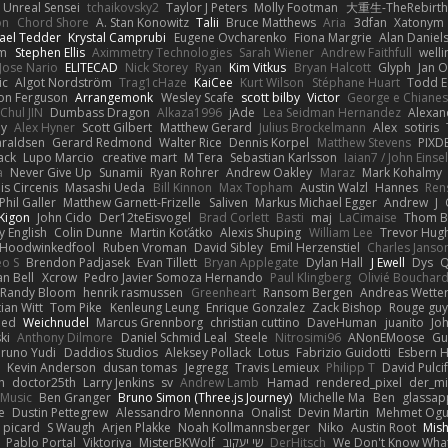
Unreal Sensei
tchaikovsky2
Taylor J Peters
Molly Footman
大重生-TheRebirth
on
Chord Shore
A. Stan Konowitz
Talii
Bruce Matthews
Aria
3dfan
Xatonym
ael Tedder
Krystal Camprubi
Eugene Ovcharenko
Fiona Margrie
Alan Daniel
lm
Stephen Ellis
Aximmetry Technologies
Sarah Wiener
Andrew Faithfull
well
Jose Nario
ELITECAD
Nick Storey
Ryan
Kim Vitkus
Bryan Halcott
Glyph
Jan O
ic
Algot Nordström
Trag1cHaze
KaiCee
Kurt Wilson
Stéphane Huart
Todd E
on Ferguson
Arrangemonk
Wesley Scafe
scott bilby
Victor
George e Chiane
Chul JIN
Dumbass Dragon
Alkaza1996
jAde
Lea Seidman Hernandez
Alexan
ey
Alex Hyner
Scott Gilbert
Matthew Gerard
Julius Brockelmann
Alex
sotiris
araldsen
Gerard Redmond
Walter Rice
Dennis Korpel
Matthew Stevens
PIXD
ack
Lupo Marcio
creative mart
M Tera
Sebastian Karlsson
Iaian7 / John Einse
a
Never Give Up
Sunamii
Ryan Rohrer
Andrew Oakley
Maraz
Mark Kohalmy
nis Circenis
Masashi Ueda
Bill Kinnon
Max Topham
Austin Walzl
Hannes
Ren
Phil Galler
Matthew Garnett-Frizelle
Saliven
Markus Michael Egger
Andrew
J
Kigon
John Cido
Der12teEisvogel
Brad Corlett
Basti
maj
LaCimaise
Thom B
y English
Colin Dunne
Martin Koťátko
Alexis Shuping
William Lee
Trevor Hug
Hoodwinkedfool
Ruben Vroman
David Sibley
Emil Herzenstiel
Charles Janso
eo S
Brendon Padjasek
Evan Tillett
Bryan Applegate
Dylan Hall
J Ewell
Dys
Q
an Bell
Xcrow
Pedro Javier Somoza Hernando
Paul Klingberg
Olivié Bouchar
Randy Bloom
henrik rasmussen
Greenheart
Ransom Bergen
Andreas Wette
ian Witt
Tom Pike
Kenleung Leung
Enrique Gonzalez
Zack Bishop
Rouge gu
med
Weichnudel
Marcus Grennborg
christian cuttino
DaveHuman
juanito
Jo
ki
Anthony Dilmore
Daniel Schmid Leal
Steele
Nitrosimi96
ANonEMoose
Gu
runo Yudi
Daddios Studios
Aleksey Pollack
Lotus
Fabrizio Guidotti
Esbern 
s
Kevin Anderson
dusan tomas
Jegregg
Travis Lemieux
Philipp T
David Pulci
h
doctor25th
Larry Jenkins
sv
Andrew Lamb
Hamad
rendered_pixel
der_mi
Music
Ben Granger
Bruno Simon (Three.js Journey)
Michelle Ma
Ben
glassap
e
Dustin Pettegrew
Alessandro Mennonna
Onalist
Devin Martin
Mehmet Ogu
s picard
S Waugh
Arjen Plakke
Noah Kollmannsberger
Niko
Austin Root
Mis
Pablo Portal
Viktoriya
MisterBKWolf
שי יעקוב
DerHitsch
We Don't Know What