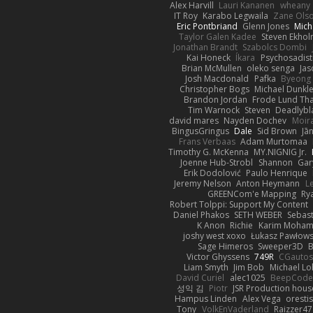
Alex Harvill
Lauri Kananen
wheany
IT Roy
Karabo Legwaila
Zane Ols
Eric Pontbriand
Glenn Jones
Mich
Taylor Galen Kadee
Steven Ekho
Jonathan Brandt
Szabolcs Dombi
Kai Honeck
Íkara
Psychosadist
Brian McMullen
oleko senga
Jas
Josh Macdonald
Pafka
Byeong 
Christopher Bogs
Michael Dunkl
Brandon Jordan
Frode Lund Th
Tim Warnock
Steven
Deadlybl
david mares
Nayden Dochev
Moir
BingusGringus
Dale
Sid Brown
Jā
Frans Verbaas
Adam Murtomaa
Timothy G. McKenna
MY.NIGNIG Jr.
Joenne Hub-Strobl
Shannon
Gar
Erik Dodolović
Paulo Henrique
Jeremy Nelson
Anton Heymann
L
GREENCom'e Mapping
Ry
Robert Tolppi: Support My Content
Daniel Phakos
SETH WEBER
Sebast
K Anon
Richie
Karim Moha
joshy west xoxo
Łukasz Pawłows
Sage Himeros
Sweeper3D
B
Victor Ghyssens
749R
CGauto
Liam Smyth
Jim Bob
Michael Lo
David Curiel
alec1025
BeepCode
성익 김
Piotr
JSR Production hous
Hampus Linden
Alex Vega
oresti
Tony
VolkEnVaderland
Raizzer47