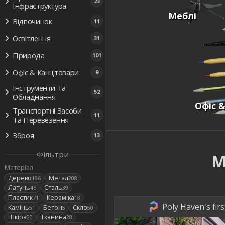
23
Інфраструктура
Меблі
Відпочинок
11
Освітлення
31
Природа
101
Офіс & Канцтовари
9
Інструменти Та
52
Обладнання
Офіс 
Транспортні Засоби
11
Та Перевезення
Зброя
13
Фільтри
М
Матеріал
Дерево
Метал
196
208
Латунь
Сталь
46
39
Пластик
Кераміка
71
18
Poly Haven's fir
Камінь
Бетон
Скло
51
5
50
Шкіра
Тканина
20
28