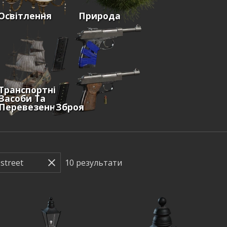
Освітлення
Природа
Транспортні
Засоби Та
Перевезення
Зброя
10
результати