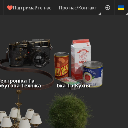
Підтримайте нас
Про нас/Контакт
ектроніка Та
бутова Техніка
Їжа Та Кухня