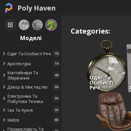
Poly Haven
Categories:
Моделі
Одяг Та Особисті Речі
18
Архітектура
14
Контейнери Та
49
Одяг Та
Зберігання
Особисті
Речі
Декор & Мистецтво
36
Електроніка Та
35
Побутова Техніка
Їжа Та Кухня
35
Меблі
83
Промисловість Та