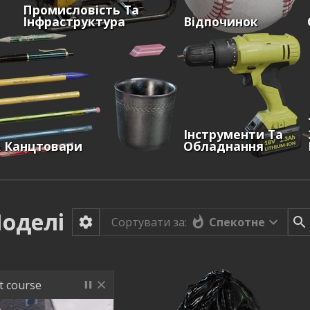
Промисловість Та
Інфраструктура
Відпочинок
Інструменти Та
& Канцтовари
Обладнання
оделі
Спекотне
Сортувати за:
st course