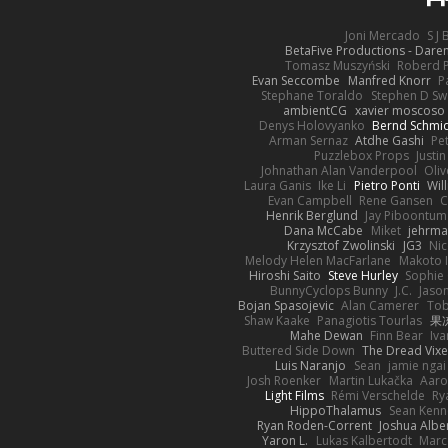
Joni Mercado
S J
BetaFive Productions - Dar
Tomasz Muszyński
Roberd 
Evan Seccombe
Manfred Knorr
P
Stephane Toraldo
Stephen D Sw
ambientCG
xavier moscoso
Denys Holovyanko
Bernd Schmi
Arman Sernaz
Atdhe Gashi
Pe
Puzzlebox Props
Justin
Johnathan Alan Vanderpool
Oliv
Laura Ganis
Ike Li
Pietro Ponti
Wil
Evan Campbell
Rene Gansen
C
Henrik Berglund
Jay Piboontum
Dana McCabe
Miket
jehrma
Krzysztof Zwolinski
JG3
Nic
Melody Helen MacFarlane
Makoto 
Hiroshi Saito
Steve Hurley
Sophie 
BunnyCyclops Bunny
J.C.
Jason
Bojan Spasojevic
Alan Camerer
Tob
Shaw Kaake
Panagiotis Tourlas
果冻
Mahe Dewan
Finn Bear
Iv
Buttered Side Down
The Dread Vixe
Luis Naranjo
Sean
jamie ngai 
Josh Roenker
Martin Lukačka
Aaro
Light Films
Rémi Verschelde
Ry
HippoThalamus
Sean Kenn
Ryan Roden-Corrent
Joshua Albe
Yaron L.
Lukas Kalbertodt
Marc