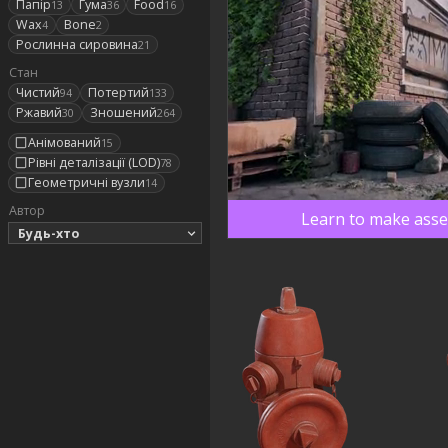
Папір
Гума
Food
13
36
16
Wax
Bone
4
2
Рослинна сировина
21
Стан
Чистий
Потертий
94
133
Ржавий
Зношений
30
264
Анімований
15
Рівні деталізації (LOD)
78
Геометричні вузли
14
Автор
Learn to make asset
Будь-хто