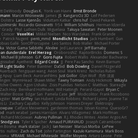
ott DeWoody
Douglas K.
Yorik van Havre
Ernst Bronde
ttmann
Marcin Wiśniewski
James
JS
KangaroOz 3D
Leif Pedersen
 Dolstra
Lasse Kjønnås
Viduttam Katkar
chris huf
David Pekarek
zolmirski
Riccardo Giovanetti
fr54
William Schilthuis
Herman Idzerda
' Grady
Phyl
Luthien Dulk
Miguelaxa
Takuya Sawatari
Peter Moonen
Conicer
VoxelKei
Mikkel Nielsen
Nico Wardakas
Frank Grande
e
Patrick Nugent
penti_mmd
Mondlicht Studios
Jack Humbert
Gun
obias Gallé
SonOfPorcupine
Leo Santos
Rob Waller
Michael Porter
tka
Victor Gama Sabbithi
Alexlee
Jed Laurance
Jeff Barnaby
ean dunderdale
Erel Herzog
OroborosNZ
RaptorBricks
Domenic S
Michael B Johnson
G.P
Goro Fujita
Robert Wallis
Alexander Bachvarov
 gissubel
Ayetheist
Edgard Costa
JJ
Pere Pau Sancho
Kevin Barnum
R Light Studio
Peter Baintner
Da5id
Bob Dowling
Daniel Fitzgerald
Auerbach
fengquan wang
Aeon Soul
Mark Krenz
Nicholas Rubin
g Apuy
Liam Beck
AuroranFilms
Just Gollor
Glyn Wolf
亮作 淡波
dingen
WyrmHead
Shawn Miller
Tawny Tomsen
Andy Hickmott
Mikayla
itchie Owens
Agon Ushaku
Zisis Psalidas
Nelson C
Matthias
Stareagle
Zach Hoy
Bernhard Hoffmann
Will Hattingh
Perard-Gayot
Bryan C
Walter Bosse
Edgar San
Pamela Case
Jeff
Modicolitor
Frank Riccobono
gster
Matt Griffey
Ian Hubert
Linda Robbins
Richard Lyons
Joanne Tai
is Li
Zachary Capalbo
Kelly Johnson
Hannes Dreyer
Elektrospy
Snowpaw
Catface Meowmers
gardeninn thomas
Istvan Kozma
QuesoGr7
ood
mark wrabel
James Harrison
Alvaro Villagomez
Mark Hoffman
Richard McGowan
Aubrey Pullman
R.J. Rhodes Writes
Atelier Argos Art
 Snodgrass
Tyler K Spicher
Arnaud PUIRAVAUD
Joseph Catrambone
en Bosma
mark stalzer
Jack J
Ian Neisser
Marcus Morba
LePew
tis
nullinc
Zach du Toit
John Partington
Kazuki Kamimura
Mark Boss
Zioma
VFRAME
Michael Whiteside
Wolfer Moyens
Arturo Leone
Pete