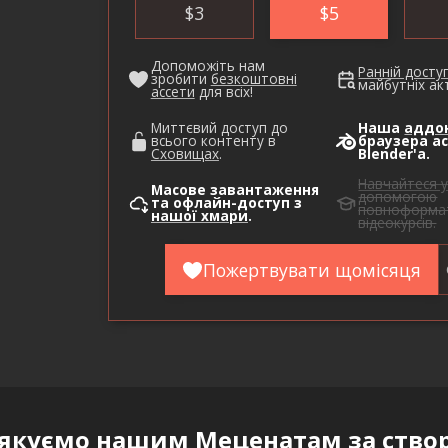
$
3
$
5
Допоможіть нам
Ранній досту
зробити
безкоштовні
майбутніх акт
ассети
для всіх!
Миттєвий доступ до
Наша
аддо
всього контенту в
браузера ас
Сховищах
.
Blender'а.
Навчайтеся у
Масове завантаження
допомогою
та офлайн-доступ з
повноформа
нашої хмари
.
відеокурсів.
Пожертвувати щомісяця
якуємо нашим
Меценатам
за ство