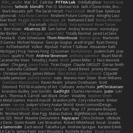
RSH__studio
Mat
S C
Cailrdar
PYTHA Lab
OddlyBigBear
binotti lucia
Barney
Sethesh
blendFX
Petr O
Michael Vick
Seth // Gone Indie, Bro...
s
Mark Mazaitis
Jeff
The Sarah Hirsch
Paul Dolzall
Wolf Daw
kyleboze
ingtoncrab
Ada Rose Cannon
Resilient Picture Company
Almighty Laxz
liver Koch
Reggie Storm
Dan Repp
pk
Nathaniel E Bell
Benita Winckler
aton
P4C1F15T
charamath
Jakob Stolz
YeGrayHound
Kevin Turner
se
Ben Visser
Albatross 3D
Sam Sartor
Andrej Striezenec
normalguy
der Becker
Oscar Vargas
sastun1962
Totally Normal
Jared LeClaire
Teneka B.
Dale Schwiesow
Thom Rittenhouse
Marcin Ignac
Martinotti
ES Games
Michael Mayeux
George Giagias
arash tirgari
Ryan Dening
len
AsTheRainFell
Volkor
Rijndael
Patrick T Sullivan
Alexander Rath
Michigan J Frog
Harvey Fong
CJ Guzman
Beefyblimps
Joakim Dahl
Jose
s Bais
qualtro
Piotr
Andrew Stevenson
anthony lawrence
Stuart Marsh
Caramel the Vixen
Timothy J. Aveni
Moth
James Miller
z
Nico Marniok
akker
Chogang
Jason Pielak
Tiran Dagan
Claude GIROLET
Darian Smith
hes
Gabriella Caldwell
Vasili Rodriguez
David Beneš
Jeremy Brouwer
n
Christian Gomez
James Wilson
Niko Bidoli
Danny Arnold
CGJackB
uddle Jameson
patrick siemer
nate
Mareno Harr Olsen
Brett Williams
d
Damiano Mazzocchini
Raven Realm
Johann Oosthuizen
Scott
r
Edomod
PD100 Academy of Art
Clafoutis
Arttu Piisila
JeffChristiansen
y
brandon dudley
Joel Gordils
GadFlight
Charles Herrmann
Justin
LvH
han L
Theresa A. Carroll
Iain Black
Einarr
Volatility
Stephen Smith
n Metal Games
macoll macoll
Brandon Joffe
Cory robertson
Ember
Hansen
ran nie
Justper's Furry Avatar World
Kevin LomondDesign
fer
Thomas Elliott
John Gutwin
Sara Tarr
Shay
CT
Jermaine Bouyea
hi
Worked Wood
Alan Figg
Matias Dubos
BigWhiteLion
Karolina En
ple 325
Woof
Maxime Detournière
Rayscaper
Chris Dickson
idkdude
z Derin
Quinn Kowitt
Lee Stranahan
Robert Whitehead
kocat
Grawlix
ha Samorodin
Zach wood
Tabatha Lyn
Andrew Sprague
Karsten Eckelt
 A Car Is
James Patel
Joeri Woudstra
Rochelle Bricker
Bojan Rončević