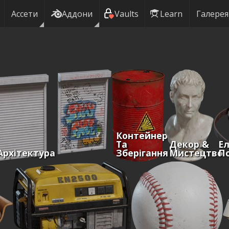
Ассети
Аддони
Vaults
Learn
Галерея
Контейнери
Та
Декор &
Ел
Архітектура
Зберігання
Мистецтво
По