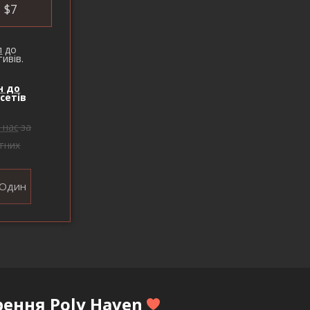
$
7
п
до
ивів.
н до
сетів
 нас
за
тних
Один
рення Poly Haven