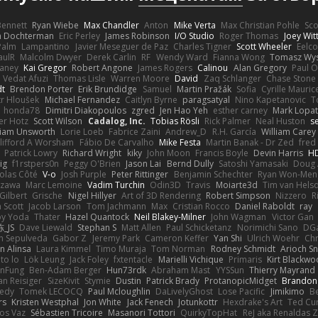
 Bennett
Ryan Wiebe
Max Chandler
Anton
Mike Verta
Max Christian Pohle
Sc
en Dochterman
Eric Perley
James Robinson
I/O Studio
Roger Thomas
Joey Wi
Palm
Lampantino
Javier Meseguer de Paz
Charles Tigner
Scott Wheeler
Eelco
aulR
Malcolm Dwyer
Derek Carlin
RF
Wendy Ward
Fianna Wong
Tomasz Wys
aney
Kai Gregor
Robert Angone
James Rogers
Calinou
Alan Gregory
Paul O
Vedat Afuzi
Thomas Lisle
Warren Moore
David
Zaq Schlanger
Chase Stone
dt
Brendon Porter
Erik Brundidge
Samuel
Martin Pražák
Sofia
Cyrille Mauric
tr Hloušek
Michael Fernandez
Caitlyn Byrne
paragsatyal
Nino Kapetanovic
T
honda78
Dimitri Diakopoulos
zgred
Jen Hao Yeh
esther carney
Mark Lopa
er Hotz
Scott Wilson
Cadalog, Inc.
Tobias Rösli
Rick Palmer
Neal Huston
s
liam Unsworth
Lorie Loeb
Fabrice Zaini
Andrew_D
R.H. García
William Carey
lifford A Worsham
Fábio De Carvalho
Mike Festa
Martin Banak - Dr Zed
fred
Patrick Lowry
Richard Wright
kiky
John Moon
Francis Boyle
Devin Harris
HD
ig
f1rstpers0n
Peggy O'Brien
Jason Lai
Bernd Dully
Satoshi Yamasaki
Doug 
olas Côté
V-o
Josh Purple
Peter Rittinger
Benjamin Schechter
Ryan Won-Men
Izawa
Marc Lemoine
Vadim Turchin
Odin3D
Travis
Moiarte3d
Tim van Hels
Gilbert
Grische
Nigel Hillyer
Art of 3D Rendering
Robert Simpson
Nizzero
R
 Scott
Jacob Larson
Tom Jachmann
Max
Cristian Rocco
Daniel Raboldt
ray
y Yoda
Thater
Hazel Quantock
Neil Blakey-Milner
John Wagman
Victor Gan
_JS
Dave Liewald
Stephan S
Matt Allen
Paul Schicketanz
Norimichi Sano
DGa
an Sepulveda
Gabor Z
Jeremy Park
Cameron Keffer
Yan Shi
Ulrich Woehr
Chr
n Alinsa
Laura Kimmel
Timo Muraja
Tom Norman
Rodney Schmidt
Arioch 
to lo
Lök Leung
Jack Foley
fxtentacle
Marielli Vichique
Primaris
Kirt Blackw
nFung
Ben-Adam Berger
Hun73rdk
Abraham Mast
YYSSun
Thierry Mayrand
an Reisiger
SizeKivit
Stymie
Dustin
Patrick Brady
ProtanopicMidget
Brandon
edy
Tomek LECOCQ
Paul Mcloughlin
DaLivelyGhost
Lose Pacific
Jimikimo
B
rs
Kristen Westphal
Jon White
Jack Fenech
Jotunkottr
Hexdrake's Art
Ted Cur
os Vaz
Sébastien Tricoire
Masanori Tottori
QuirkyTopHat
ReJ aka Renaldas 