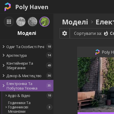
Poly Haven
Моделі
Елек
Моделі
С
Сортувати за:
Одяг Та Особисті Речі
18
Poly H
Архітектура
14
Контейнери Та
49
Зберігання
Декор & Мистецтво
36
Електроніка Та
35
Побутова Техніка
Аудіо & Відео
10
Годинники Та
Годинникові
3
Механізми