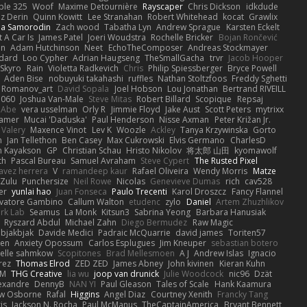
ple 325
Woof
Maxime Detournière
Rayscaper
Chris Dickson
idkdude
z Derin
Quinn Kowitt
Lee Stranahan
Robert Whitehead
kocat
Grawlix
ha Samorodin
Zach wood
Tabatha Lyn
Andrew Sprague
Karsten Eckelt
 A Car Is
James Patel
Joeri Woudstra
Rochelle Bricker
Bojan Rončević
en
Adam Hutchinson
Neet
EchoTheComposer
Andreas Stockmayer
dard
Loo Cypher
Adrian Haugseng
TheSmallGacha
trvr
Jacob Hooper
Skyro
Rain
Violetta Radkevich
Chris
Philip Spiessberger
Bryce Powell
Aden Bise
nobuyuki takahashi
ruffles
Nathan Stoltzfoos
Freddy Sghetti
 Romanov_art
David Sopala
Joel Hobson
Lou Jonathan
Bertrand RIVEILL
1060
Joshua Van-Male
Steve Mitas
Robert Billard
Scopique
Repsaj
 Abe
vera usselman
Orly R
Jimmie Floyd
Jake Aust
Scott Peters
mytrixx
ramer
Mucai 'Daduska'
Paul Henderson
Nisse Axman
Peter Križan Jr.
Valery
Maxence Vinot
Lev K
Woozle
Ackley
Tanya Krzywinska
Gorto
n
Jan Tellethon
Ben Casey
Max Cukrowski
Elvis Germano
CharlesD
 Kayakson
GP
Christian Schau
Hristo Nikolov
将太郎 山田
kyomawolf
th
Pascal Bureau
Samuel Avraham
Steve Cypert
The Rusted Pixel
avez herrera
V
ramandeep kaur
Rafael Oliveira
Wendy Morris
Matze
nZulu
Punchersize
Neil Rowe
Nicolas
Genevieve Dumas
rich
cav528
er
yunlai hao
Juan Fonseca
Paulo Trecenti
Karol Droszcz
Fancy Flannel
lvatore Gambino
Callum Walton
etudenc
zylo
Daniel
Artem Zhuzhlikov
rk Lab
Seamus
La Monk
Kitsun3
Sabrina Yeong
Barbara Hanusiak
Ryszard Abdul
Michael Zahn
Diego Bermudez
Raw Magic
bjakbjak
Davide Medici
Padraic McQuarrie
david james
Toriten57
hen
Anxiety Opossum
Carlos Esplugues
Jim Kneuper
sebastian botero
Jelle sahmkow
Scopitones
Brad Mellesmoen
A J
Andrew Islas
Ignacio
rez
Thomas Elrod
ZED ZED
James Abney
John kivinen
Kieran Kuhn
RM
THG Creative
lia wu
joop van drunick
Julie Woodcock
nic96
Dzät
lexandre
DennyB
NAN YI
Paul Gleason
Tales of Scale
Hank Kaamura
w Osborne
Rafal
Higgins
Angel Diaz
Courtney Xenith
Francky Tang
is
Jackson N. Rocha
Paul McManus
TheCaptainAmerica
Bryant Bennett