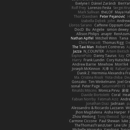
Evelyne I
Dániel Zarándi
BenYa
Rolf Frey
Lorenzo Festa
Sergei Kru
Mark Sullivan
theLOF
Maya Ha
Thor Davidsen
Peter Pejanović
H
Izabella Dębek
john
Andrew
Lloros Sarano
Caffeine Oppsum Ga
DocD
Bu
Angelie
simon dewey
Allison Philips
anaptr
RenAzuma
Nathan Apffel
Mitchell Winn
Tania
Chris Priscott
Thomas Rigg
De
The Taxi Man
Robert Contreras
A
Jazza
N_COUNTER
Artem Beitsch
ExplorePolo
Danny Taurus
kay
Ch
Harry
Frank Lundin
Cory Kutschke
Andrew Barrie
Minehow
Mon1k4
Joseph McKinnon
지후 이
Rafael J
Danik Z
Herminia Alexandra Fr
Ma. Cristina Risoli
Yota chiba
De
Gonzako
Tim Winkelmann
Joel Gr
sonal
Peter Page
Saturnis#6115
H
Rinalds Miļicins
Monica Pirvu
家俊
Davide Bortoletti
Coral
Heat
Fabian Norrby
Fatimah Aziz
Andr
Jonathan Diaz
Jadriaan
p
Alessandro & Riccardo Lazzarin
Wi
Jhon Magdalena
Aisha Harper
F
Zhou Weitong
Tony Elwood
Sprag
Carmine Ciccone
Paul Shewan
luke 
TheThomasTrainzUser
Line Ulv
Michelle Hironaka
Yandong
Supac