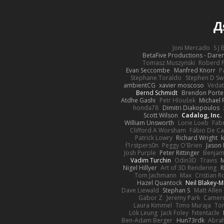
Д
Joni Mercado
S J
BetaFive Productions - Dar
Tomasz Muszyński
Roberd 
Evan Seccombe
Manfred Knorr
P
Stephane Toraldo
Stephen D Sw
ambientCG
xavier moscoso
Vedat
Bernd Schmidt
Brendon Porte
Atdhe Gashi
Petr Hloušek
Michael 
honda78
Dimitri Diakopoulos
Scott Wilson
Cadalog, Inc.
William Unsworth
Lorie Loeb
Fabr
Clifford A Worsham
Fábio De Ca
Patrick Lowry
Richard Wright
k
f1rstpers0n
Peggy O'Brien
Jason 
Josh Purple
Peter Rittinger
Benjam
Vadim Turchin
Odin3D
Travis
M
Nigel Hillyer
Art of 3D Rendering
R
Tom Jachmann
Max
Cristian 
Hazel Quantock
Neil Blakey-M
Dave Liewald
Stephan S
Matt Allen
Gabor Z
Jeremy Park
Camero
Laura Kimmel
Timo Muraja
To
Lök Leung
Jack Foley
fxtentacle
Ben-Adam Berger
Hun73rdk
Abra