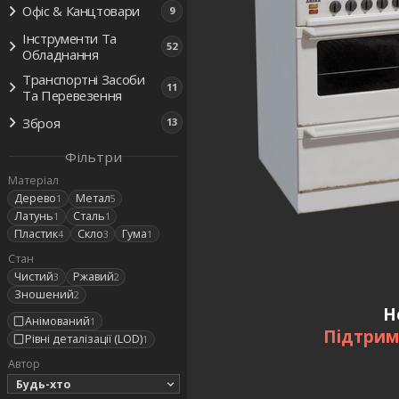
Офіс & Канцтовари
9
Інструменти Та
52
Обладнання
Транспортні Засоби
11
Та Перевезення
Зброя
13
Фільтри
Матеріал
Дерево
Метал
1
5
Латунь
Сталь
1
1
Пластик
Скло
Гума
4
3
1
Стан
Чистий
Ржавий
3
2
Зношений
2
Н
Анімований
1
Підтрим
Рівні деталізації (LOD)
1
Автор
Будь-хто