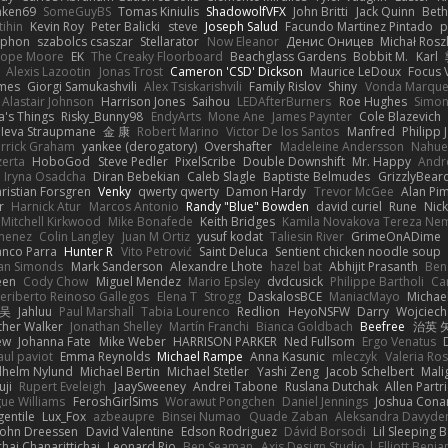
nken69
SomeGuyBS
Tomas Kiniulis
ShadowolfVFX
John Britti
Jack Quinn
Beth
tihin
Kevin Roy
Peter Balicki
steve
Joseph Salud
Facundo Martinez Pintado
p
lphon
szabolcs csaszar
Stellarator
Now Eleanor
Денис Оницев
Michał Rosz
ope Moore
EK
The Creaky Floorboard
Beachglass Gardens
Bobbit M.
Karl
Alexis Lazootin
Jonas Trost
Cameron 'CSD' Dickson
Maurice LeDoux
Focus 
mes
Giorgi Samukashvili
Alex Tsiskarishvili
Family Rislov
Shiny
Vonda Marque
Alastair Johnson
Harrison Jones
Saihou
LEDAfterBurners
Roe Hughes
Simo
's Things
Risky_Bunny98
EndyArts
Mone Ane
James Paynter
Cole Blazevich
Ieva Straupmane
金 康
Robert Marino
Victor De los Santos
Manfred
Philipp 
rrick Graham
yankee (derogatory)
Overshafter
Madeleine Andersson
Nahue
zerta
HoboGod
Steve Pedler
PixelScribe
Double Downshift
Mr. Happy
Andr
Iryna Osadcha
Diran Bebekian
Caleb Slagle
Baptiste Belmudes
GrizzlyBear
ristian Forsgren
Venky
qwerty qwerty
Damon Hardy
Trevor McGee
Alan Pi
r
Harnick Atur
Marcos Antonio
Randy "Blue" Bowden
david curiel
Rune
Nic
Mitchell Kirkwood
Mike Bonafede
Keith Bridges
Kamila Novakova Tereza Ne
imenez
Colin Langley
Juan M Ortiz
yusuf kodat
Taliesin River
GrimeOnADime
anco Parra
Hunter R
Vito Petrović
Saint Deluca
Sentient chicken noodle soup
an Simonds
Mark Sanderson
Alexandre Lhote
hazel bat
Abhijit Prasanth
Ben
een
Cody Chow
Miguel Mendez
Mario Epsley
dvdcusick
Philippe Bartholi
Ca
eriberto Reinoso Gallegos
Elena T
Strogg
DaskalosBCE
ManiacMayo
Michael
 吴
Jahluu
Paul Marshall
Tabia Lourenco
Redlion
HeyoNSFW
Darry
Wojciech
her Walker
Jonathan Shelley
Martín Franchi
Bianca Goldbach
Beefree
治英 
ew
Johanna Fate
Mike Weber
HARRISON PARKER
Ned Fullsom
Ergo Venatus
aul paviot
Emma Reynolds
Michael Rampe
Anna Kasunic
mleczyk
Valeria Ros
lhelm Nylund
Michael Bertin
Michael Stetler
Yashi Zeng
Jacob Schelbert
Mali
uji
Rupert Eveleigh
JaaySweeney
Andrei Tabone
Ruslana Dutchak
Allen Partr
ue Williams
FeroshGirlSims
Worawut Pongchen
Daniel Jennings
Joshua Cona
gentile
Lux_Fox
azbeaupre
Binsei Numao
Quade Zaban
Aleksandra Davyde
John Dreessen
David Valentine
Edson Rodriguez
Dávid Borsodi
Lil Sleeping 
hai Chanarittichai
Leonard Rio
Ben Seaman
Axis Design Studio | Elliott Benja