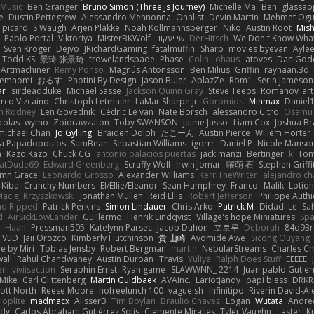
Music
Ben Granger
Bruno Simon (Three.js Journey)
Michelle Ma
Ben
glassap
e
Dustin Pettegrew
Alessandro Mennonna
Onalist
Devin Martin
Mehmet Ogu
s picard
S Waugh
Arjen Plakke
Noah Kollmannsberger
Niko
Austin Root
Mis
Pablo Portal
Viktoriya
MisterBKWolf
שי יעקוב
DerHitsch
We Don't Know What
Sven Kröger
Dejvo
JRichardGaming
fatalmuffin
Sharp
movies byevan
Ayle
Todd KS
景琦 张景琦
trowelandspade
Phase
Colin Lohaus
atoves
Dan God
Artmachiner
Remy Ponso
Magnús Antonsson
Ben Milius
Griffin
rayhaan.3d
emnomi
おるす
Photini By Design
Jason Buier
AblazZe
Rom1
Serin Jameson
ar
sirdeadduke
Michael Sasse
Jackson Quinn Gray
Steve Teeps
Romanov_art
rco Vizcaino
Christoph Letmaier
LaMar Sharpe Jr
Gbromios
Minmax
Daniel
im Rodney
Len Govednik
Cédric Le van
Nate Borsch
alessandro Citro
Osamu
colas
wymo
Zoidrawzaton
Toby SWANSON
Jaime Jasso
Liam Cox
Joshua B
michael Chan
Jo Gylling
Braiden Dolph
たこーん
Austin Pierce
Willem Hörter
na Papadopoulos
SamBean
Sebastian Williams
igorrr
Daniel P
Nicole Manso
n
Kazo Kazo
Chuck CG
antonio palacios puertas
jack manzi
Bertinger
k
Tom
atDude69
Edward Greenberg
Scruffy Wolf
Irwin Jomar
曜萌 石
Stephen Griffi
mn Grace
Leonardo Grosso
Alexander Williams
KerriTheWriter
alejandro ch
Kiba
Crunchy Numbers
El/Ellie/Eleanor
Sean Humphrey
Franco
Malik
Lotio
aciej Krzyszkowski
Jonathan Mullen
Reid Ellis
Robert Jefferson
Philippe Authi
nd Ripped
Patrick Perkins
Simon Lindauer
Chris Arko
Patrick M
Didadi Le
Sa
d
AirSickLowLander
Guillermo
Henrik Lindqvist
Village's hope Miniatures
Spa
Haan
Pressman505
Katelynn Parsec
Jacob Duhon
포로루
Deborah
84d93r
VuD
Jaii Orozco
Kimberly Hutchinson
貴 山崎
Ayomide Awe
Sicong Ouyang
e by Miri
Tobias Jensby
Robert Bergman
martin
NebularStreams
Charles C
all
Rahul Chandwaney
Austin Durban
Travis
Yuliya
Ralph Does Stuff
EEEEE
en
viviisection
Seraphin Ernst
Ryan game
SLAWWNN_ 2214
Juan pablo Gutier
Mike
Carl Glittenberg
Martin Guldbaek
AVAinc.
Lariotjandy
papi bless
DRK
ott North
Reese Moore
nofreelunch 100
vagueish
Infinitipo
Riverin David-A
oplite
madmacx
AlisserB
Tim Boylan
Braulio Chavez
Logan
Wutata
Andre
edy
Carlos Abraham Gutiérrez Solis
Clemente Miralles
Tyler Vaughn
Laster
Kr