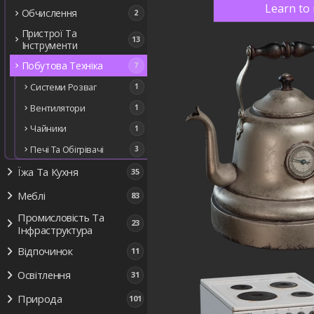
Learn to 
Обчислення
2
Пристрої Та
13
Інструменти
Побутова Техніка
7
Системи Розваг
1
Вентилятори
1
Чайники
1
Печі Та Обігрівачі
3
Їжа Та Кухня
35
Меблі
83
Промисловість Та
23
Інфраструктура
Відпочинок
11
Освітлення
31
Природа
101