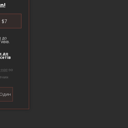
n!
$
7
п
до
ивів.
н до
сетів
 нас
за
тних
Один