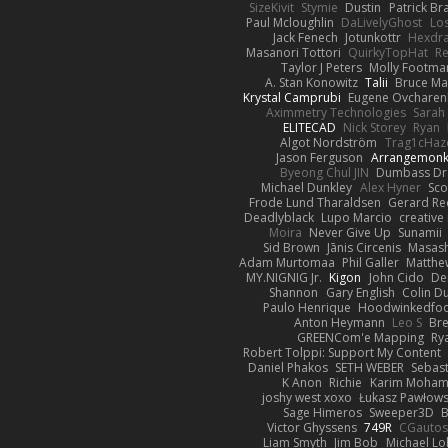
SizeKivit
Stymie
Dustin
Patrick Br
Paul Mcloughlin
DaLivelyGhost
Los
Jack Fenech
Jotunkottr
Hexdra
Masanori Tottori
QuirkyTopHat
Re
Taylor J Peters
Molly Footma
A. Stan Konowitz
Talii
Bruce Ma
Krystal Camprubi
Eugene Ovcharen
Aximmetry Technologies
Sarah
ELITECAD
Nick Storey
Ryan
Algot Nordström
Trag1cHaz
Jason Ferguson
Arrangemon
Byeong Chul JIN
Dumbass Dr
Michael Dunkley
Alex Hyner
Sco
Frode Lund Tharaldsen
Gerard R
Deadlyblack
Lupo Marcio
creative
Moira
Never Give Up
Sunamii
Sid Brown
Jānis Circenis
Masas
Adam Murtomaa
Phil Galler
Matthew
MY.NIGNIG Jr.
Kigon
John Cido
De
Shannon
Gary English
Colin D
Paulo Henrique
Hoodwinkedfoo
Anton Heymann
Leo S
Br
GREENCom'e Mapping
Ry
Robert Tolppi: Support My Content
Daniel Phakos
SETH WEBER
Sebast
K Anon
Richie
Karim Moha
joshy west xoxo
Łukasz Pawłows
Sage Himeros
Sweeper3D
B
Victor Ghyssens
749R
CGauto
Liam Smyth
Jim Bob
Michael Lo