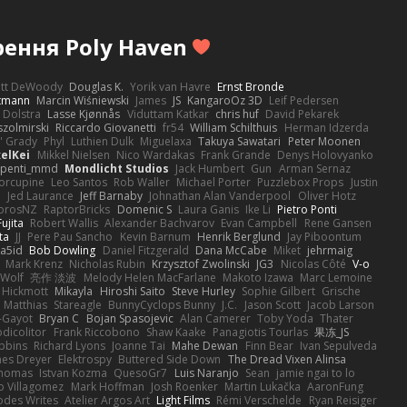
рення Poly Haven
ott DeWoody
Douglas K.
Yorik van Havre
Ernst Bronde
ttmann
Marcin Wiśniewski
James
JS
KangaroOz 3D
Leif Pedersen
 Dolstra
Lasse Kjønnås
Viduttam Katkar
chris huf
David Pekarek
zolmirski
Riccardo Giovanetti
fr54
William Schilthuis
Herman Idzerda
' Grady
Phyl
Luthien Dulk
Miguelaxa
Takuya Sawatari
Peter Moonen
elKei
Mikkel Nielsen
Nico Wardakas
Frank Grande
Denys Holovyanko
penti_mmd
Mondlicht Studios
Jack Humbert
Gun
Arman Sernaz
orcupine
Leo Santos
Rob Waller
Michael Porter
Puzzlebox Props
Justin
e
Jed Laurance
Jeff Barnaby
Johnathan Alan Vanderpool
Oliver Hotz
orosNZ
RaptorBricks
Domenic S
Laura Ganis
Ike Li
Pietro Ponti
ujita
Robert Wallis
Alexander Bachvarov
Evan Campbell
Rene Gansen
ta
JJ
Pere Pau Sancho
Kevin Barnum
Henrik Berglund
Jay Piboontum
a5id
Bob Dowling
Daniel Fitzgerald
Dana McCabe
Miket
jehrmaig
Mark Krenz
Nicholas Rubin
Krzysztof Zwolinski
JG3
Nicolas Côté
V-o
 Wolf
亮作 淡波
Melody Helen MacFarlane
Makoto Izawa
Marc Lemoine
 Hickmott
Mikayla
Hiroshi Saito
Steve Hurley
Sophie Gilbert
Grische
Matthias
Stareagle
BunnyCyclops Bunny
J.C.
Jason Scott
Jacob Larson
-Gayot
Bryan C
Bojan Spasojevic
Alan Camerer
Toby Yoda
Thater
dicolitor
Frank Riccobono
Shaw Kaake
Panagiotis Tourlas
果冻_JS
bbins
Richard Lyons
Joanne Tai
Mahe Dewan
Finn Bear
Ivan Sepulveda
es Dreyer
Elektrospy
Buttered Side Down
The Dread Vixen Alinsa
thomas
Istvan Kozma
QuesoGr7
Luis Naranjo
Sean
jamie ngai to lo
o Villagomez
Mark Hoffman
Josh Roenker
Martin Lukačka
AaronFung
hodes Writes
Atelier Argos Art
Light Films
Rémi Verschelde
Ryan Reisiger