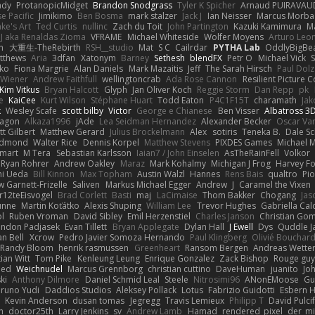
ady
ProtanopicMidget
Brandon Snodgrass
Tyler K Spicher
Arnaud PUIRAVAU
e Pacific
Jimikimo
Ben Bosma
mark stalzer
Jack J
Ian Neisser
Marcus Morba
ke's Art
Ted Curtis
nullinc
Zach du Toit
John Partington
Kazuki Kamimura
M
J aka Renaldas Zioma
VFRAME
Michael Whiteside
Wolfer Moyens
Arturo Leo
n
大重生-TheRebirth
RSH__studio
Mat
S C
Cailrdar
PYTHA Lab
OddlyBigBe
tthews
Aria
3dfan
Xatonym
Barney
Sethesh
blendFX
Petr O
Michael Vick
S
ko
Fiona Margrie
Alan Daniels
Mark Mazaitis
Jeff
The Sarah Hirsch
Paul Dolz
 Wiener
Andrew Faithfull
wellingtoncrab
Ada Rose Cannon
Resilient Picture
Kim Vitkus
Bryan Halcott
Glyph
Jan Oliver Koch
Reggie Storm
Dan Repp
pk
e
KaiCee
Kurt Wilson
Stéphane Huart
Todd Eaton
P4C1F15T
charamath
Jak
k
Wesley Scafe
scott bilby
Victor
George e Chianese
Ben Visser
Albatross 3
agon
Alkaza1996
jAde
Lea Seidman Hernandez
Alexander Becker
Oscar Va
tt Gilbert
Matthew Gerard
Julius Brockelmann
Alex
sotiris
Teneka B.
Dale S
edmond
Walter Rice
Dennis Korpel
Matthew Stevens
PIXDES Games
Michael 
 mart
M Tera
Sebastian Karlsson
Iaian7 / John Einselen
AsTheRainFell
Volkor
Ryan Rohrer
Andrew Oakley
Maraz
Mark Kohalmy
Michigan J Frog
Harvey F
hi Ueda
Bill Kinnon
Max Topham
Austin Walzl
Hannes
Rens Bais
qualtro
Pio
 Garnett-Frizelle
Saliven
Markus Michael Egger
Andrew
J
Caramel the Vixen
r12teEisvogel
Brad Corlett
Basti
maj
LaCimaise
Thom Bakker
Chogang
Jas
unne
Martin Koťátko
Alexis Shuping
William Lee
Trevor Hughes
Gabriella Cal
l
Ruben Vroman
David Sibley
Emil Herzenstiel
Charles Janson
Christian Go
endon Padjasek
Evan Tillett
Bryan Applegate
Dylan Hall
J Ewell
Dys
Quddle 
an Bell
Xcrow
Pedro Javier Somoza Hernando
Paul Klingberg
Olivié Bouchar
Randy Bloom
henrik rasmussen
Greenheart
Ransom Bergen
Andreas Wette
ian Witt
Tom Pike
Kenleung Leung
Enrique Gonzalez
Zack Bishop
Rouge gu
med
Weichnudel
Marcus Grennborg
christian cuttino
DaveHuman
juanito
Jo
ki
Anthony Dilmore
Daniel Schmid Leal
Steele
Nitrosimi96
ANonEMoose
Gu
runo Yudi
Daddios Studios
Aleksey Pollack
Lotus
Fabrizio Guidotti
Esbern 
s
Kevin Anderson
dusan tomas
Jegregg
Travis Lemieux
Philipp T
David Pulci
h
doctor25th
Larry Jenkins
sv
Andrew Lamb
Hamad
rendered_pixel
der_mi