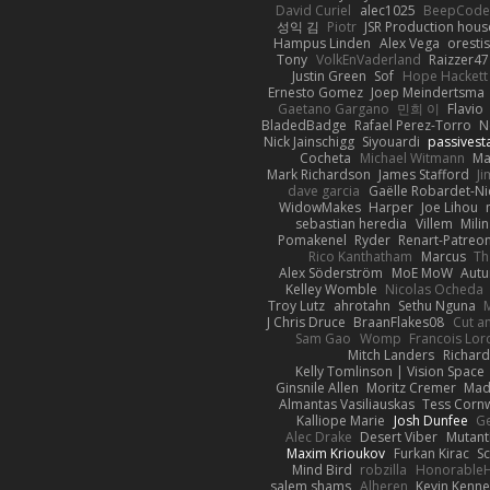
David Curiel
alec1025
BeepCode
성익 김
Piotr
JSR Production hous
Hampus Linden
Alex Vega
oresti
Tony
VolkEnVaderland
Raizzer47
Justin Green
Sof
Hope Hackett
Ernesto Gomez
Joep Meindertsma
Gaetano Gargano
민희 이
Flavio
BladedBadge
Rafael Perez-Torro
N
Nick Jainschigg
Siyouardi
passivest
Cocheta
Michael Witmann
Ma
Mark Richardson
James Stafford
J
dave garcia
Gaëlle Robardet-Ni
WidowMakes
Harper
Joe Lihou
sebastian heredia
Villem
Mili
Pomakenel
Ryder
Renart-Patreo
Rico Kanthatham
Marcus
Th
Alex Söderström
MoE MoW
Autu
Kelley Womble
Nicolas Ocheda
Troy Lutz
ahrotahn
Sethu Nguna
M
J Chris Druce
BraanFlakes08
Cut a
Sam Gao
Womp
Francois Lor
Mitch Landers
Richard
Kelly Tomlinson | Vision Space
Ginsnile Allen
Moritz Cremer
Mad
Almantas Vasiliauskas
Tess Cornw
Kalliope Marie
Josh Dunfee
G
Alec Drake
Desert Viber
Mutant
Maxim Krioukov
Furkan Kirac
Sc
Mind Bird
robzilla
HonorableH
salem shams
Alheren
Kevin Kenn