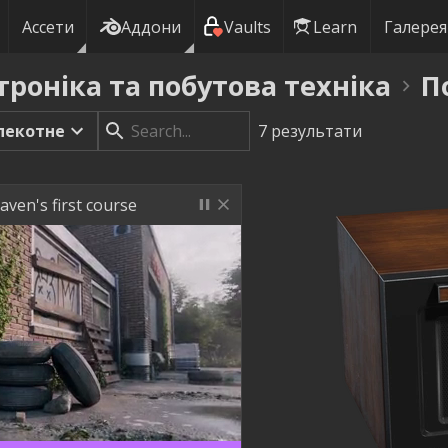
Ассети
Аддони
Vaults
Learn
Галерея
троніка та побутова техніка
П
пекотне
7
результати
aven's first course