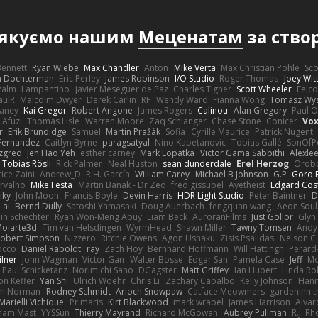
якуємо нашим
Меценатам
за ство
 Bennett
Ryan Wiebe
Max Chandler
Anton
Mike Verta
Max Christian Pohle
Sc
en Dochterman
Eric Perley
James Robinson
I/O Studio
Roger Thomas
Joey Wi
Palm
Lampantino
Javier Meseguer de Paz
Charles Tigner
Scott Wheeler
Eelco
aulR
Malcolm Dwyer
Derek Carlin
RF
Wendy Ward
Fianna Wong
Tomasz Wys
aney
Kai Gregor
Robert Angone
James Rogers
Calinou
Alan Gregory
Paul O
 Afuzi
Thomas Lisle
Warren Moore
Zaq Schlanger
Chase Stone
Conicer
Vox
r
Erik Brundidge
Samuel
Martin Pražák
Sofia
Cyrille Maurice
Patrick Nugent
Fernandez
Caitlyn Byrne
paragsatyal
Nino Kapetanovic
Tobias Gallé
SonOfP
zgred
Jen Hao Yeh
esther carney
Mark Lopatka
Victor Gama Sabbithi
Alexle
Tobias Rösli
Rick Palmer
Neal Huston
sean dunderdale
Erel Herzog
Orob
ice Zaini
Andrew_D
R.H. García
William Carey
Michael B Johnson
G.P
Goro F
rvalho
Mike Festa
Martin Banak - Dr Zed
fred gissubel
Ayetheist
Edgard Cos
iky
John Moon
Francis Boyle
Devin Harris
HDR Light Studio
Peter Baintner
D
Lai
Bernd Dully
Satoshi Yamasaki
Doug Auerbach
fengquan wang
Aeon Soul
in Schechter
Ryan Won-Meng Apuy
Liam Beck
AuroranFilms
Just Gollor
Glyn
oiarte3d
Tim van Helsdingen
WyrmHead
Shawn Miller
Tawny Tomsen
Andy
obert Simpson
Nizzero
Ritchie Owens
Agon Ushaku
Zisis Psalidas
Nelson C
Rocco
Daniel Raboldt
ray
Zach Hoy
Bernhard Hoffmann
Will Hattingh
Perard
ilner
John Wagman
Victor Gan
Walter Bosse
Edgar San
Pamela Case
Jeff
Mo
Paul Schicketanz
Norimichi Sano
DGagster
Matt Griffey
Ian Hubert
Linda Ro
n Keffer
Yan Shi
Ulrich Woehr
Chris Li
Zachary Capalbo
Kelly Johnson
Hann
m Norman
Rodney Schmidt
Arioch Snowpaw
Catface Meowmers
gardeninn 
Marielli Vichique
Primaris
Kirt Blackwood
mark wrabel
James Harrison
Alvar
ham Mast
YYSSun
Thierry Mayrand
Richard McGowan
Aubrey Pullman
R.J. R