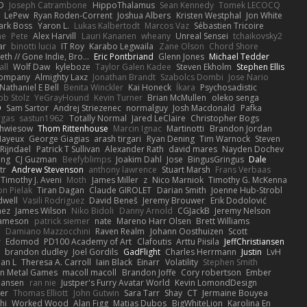
D
Joseph Catrambone
HippoThalamus
Sean Kennedy
Tomek LECOCQ
LePew
Ryan Roden-Corrent
Joshua Albers
Kristen Westphal
Jon White
ark Boss
Yaron L.
Lukas Kalbertodt
Marcos Vaz
Sébastien Tricoire
ne
Pete
Alex Harvill
Lauri Kananen
wheany
Unreal Sensei
tchaikovsky2
ar
binotti lucia
IT Roy
Karabo Legwaila
Zane Olson
Chord Shore
eth // Gone Indie, Bro...
Eric Pontbriand
Glenn Jones
Michael Tedder
all
Wolf Daw
kyleboze
Taylor Galen Kadee
Steven Ekholm
Stephen Ellis
 Company
Almighty Laxz
Jonathan Brandt
Szabolcs Dombi
Jose Nario
Nathaniel E Bell
Benita Winckler
Kai Honeck
Íkara
Psychosadistic
ob Stolz
YeGrayHound
Kevin Turner
Brian McMullen
oleko senga
D
Sam Sartor
Andrej Striezenec
normalguy
Josh Macdonald
Pafka
rgas
sastun1962
Totally Normal
Jared LeClaire
Christopher Bogs
chwiesow
Thom Rittenhouse
Marcin Ignac
Martinotti
Brandon Jordan
Mayeux
George Giagias
arash tirgari
Ryan Dening
Tim Warnock
Steven
Rijndael
Patrick T Sullivan
Alexander Rath
david mares
Nayden Dochev
ong
CJ Guzman
Beefyblimps
Joakim Dahl
Jose
BingusGringus
Dale
tr
Andrew Stevenson
anthony lawrence
Stuart Marsh
Frans Verbaas
Timothy J. Aveni
Moth
James Miller
z
Nico Marniok
Timothy G. McKenna
on Pielak
Tiran Dagan
Claude GIROLET
Darian Smith
Joenne Hub-Strobl
dwell
Vasili Rodriguez
David Beneš
Jeremy Brouwer
Erik Dodolović
mez
James Wilson
Niko Bidoli
Danny Arnold
CGJackB
Jeremy Nelson
Jameson
patrick siemer
nate
Mareno Harr Olsen
Brett Williams
d
Damiano Mazzocchini
Raven Realm
Johann Oosthuizen
Scott
r
Edomod
PD100 Academy of Art
Clafoutis
Arttu Piisila
JeffChristiansen
y
brandon dudley
Joel Gordils
GadFlight
Charles Herrmann
Justin
LvH
han L
Theresa A. Carroll
Iain Black
Einarr
Volatility
Stephen Smith
n Metal Games
macoll macoll
Brandon Joffe
Cory robertson
Ember
Hansen
ran nie
Justper's Furry Avatar World
Kevin LomondDesign
fer
Thomas Elliott
John Gutwin
Sara Tarr
Shay
CT
Jermaine Bouyea
hi
Worked Wood
Alan Figg
Matias Dubos
BigWhiteLion
Karolina En