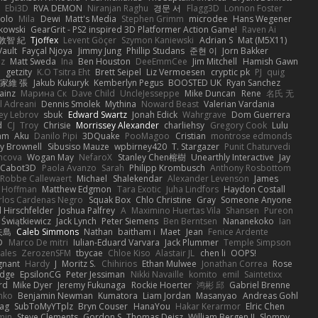
Ebi3D
RVA DEMON
Niranjan Raghu
경문 서
Flagg3D
Lonnon Foster
olo
Mila
Dewi
Matt's Media
Stephen Grimm
microdee
Hans Wegener
kowski
GearGrit - PS2 inspired 3D Platformer Action Game!
Raven Ai
敦智 紀
Tjoffex
Levent Göçer
Szymon Kaniewski
Adrian S
Mat (M5X11)
Vault
Fayçal Njoya
Jimmy Jung
Phillip Studans
준현 이
Jorn Bakker
z
Matt Sweda
Ina
Ben Houston
DeeEmmCee
Jim Mitchell
Hamish Gawn
n
getzity
K.O Tsitra Eht
Brett Seipel
Liz Vermoesen
cryptic pk
PJ
quig
家維 張
Jakub Kukuryk
Kemberlyn Pegus
BOOSTED UK
Ryan Sanchez
Jainz
Марина Ск
Dave Child
UncleJesseppe
Mike Duncan
Rene
名氏 无
l Adreani
Dennis Smolek
Mythina
Noward Beast
Valerian Vardania
ey Lebrov
sbuk
Edward Swartz
Jonah Edick
Wahrgrave
Dom Guerrera
d
CJ
Troy
Chrisie
Morrissey Alexander
charliehsy
Gregory Cook
Lulu
mm
Aku
Danilo Pipi
3DQuake
PooMagoo
Cristian
montrose edmonds
ky Brownell
Sibusiso Mauze
wpbirney420
T. Stargazer
Punit Chaturvedi
mcova
Wogan May
NefaroX
Stanley Chen榕樹
Unearthly Interactive
Jay
Cabot3D
Paola Avanzo
Sarah
Philipp Krombusch
Anthony Rosbottom
Robbe Callewaert
Michael
Shalekendar
Alexander Levenson
James
 Hoffman
Matthew Edgmon
Tara Exotic
Juha Lindfors
Haydon Costall
rlos Cardenas Negro
Squak Box
Chlo Christine
Gray
Someone Anyone
 Hirschfelder
Joshua Palfrey
A
Maximino Huertas Vila
Shansen
Pureon
 Świątkiewicz
Jack Lynch
Peter Siemens
Ben Berntsen
Nananekoko
Ian
矢島
Caleb Simmons
Nathan
baitham i
Maet
Jean
Fenice Ardente
D
Marco De mitri
Iulian-Eduard Varvara
Jack Plummer
Temple Simpson
ales
ZerozenSFM
tbycae
Chloe Kiso
Alastair JL
chen li
OOPS!
gnant
Hardy
J
Moritz S.
Chihirios
Ethan Mulwee
Jonathan Correa
Rose
idge
EpsilonCG
Peter Jessiman
Nikki Navaille
komito
emil
Saintetixx
rd
Mike Dyer
Jeremy Fukunaga
Rockie Hoerter
鸿彬 邱
Gabriel Brenne
nko
Benjamin Newman
Kumatora
Liam Jordan
Masanyao
Andreas Gohl
Bag
SubToMyYTplz
Bryn Couser
HanaYou
Hakar Kerarmor
Elric Chen
min
Steve Clements
Gordon S
Thomas Deisz
William Bergen II
Slompy