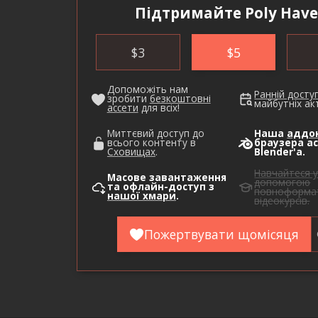
Підтримайте Poly Have
$
3
$
5
Допоможіть нам
Ранній досту
зробити
безкоштовні
майбутніх акт
ассети
для всіх!
Миттєвий доступ до
Наша
аддо
всього контенту в
браузера ас
Сховищах
.
Blender'а.
Навчайтеся у
Масове завантаження
допомогою
та офлайн-доступ з
повноформа
нашої хмари
.
відеокурсів.
Пожертвувати щомісяця