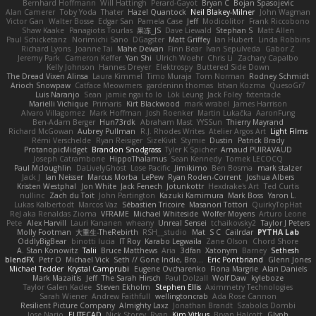
Bernhard Hoffmann
Will Hattingh
Perard-Gayot
Bryan C
Bojan Spasojevic
Alan Camerer
Toby Yoda
Thater
Hazel Quantock
Neil Blakey-Milner
John Wagman
Victor Gan
Walter Bosse
Edgar San
Pamela Case
Jeff
Modicolitor
Frank Riccobono
Shaw Kaake
Panagiotis Tourlas
果冻_JS
Dave Liewald
Stephan S
Matt Allen
Paul Schicketanz
Norimichi Sano
DGagster
Matt Griffey
Ian Hubert
Linda Robbins
Richard Lyons
Joanne Tai
Mahe Dewan
Finn Bear
Ivan Sepulveda
Gabor Z
Jeremy Park
Cameron Keffer
Yan Shi
Ulrich Woehr
Chris Li
Zachary Capalbo
Kelly Johnson
Hannes Dreyer
Elektrospy
Buttered Side Down
The Dread Vixen Alinsa
Laura Kimmel
Timo Muraja
Tom Norman
Rodney Schmidt
Arioch Snowpaw
Catface Meowmers
gardeninn thomas
Istvan Kozma
QuesoGr7
Luis Naranjo
Sean
jamie ngai to lo
Lök Leung
Jack Foley
fxtentacle
Marielli Vichique
Primaris
Kirt Blackwood
mark wrabel
James Harrison
Alvaro Villagomez
Mark Hoffman
Josh Roenker
Martin Lukačka
AaronFung
Ben-Adam Berger
Hun73rdk
Abraham Mast
YYSSun
Thierry Mayrand
Richard McGowan
Aubrey Pullman
R.J. Rhodes Writes
Atelier Argos Art
Light Films
Rémi Verschelde
Ryan Reisiger
SizeKivit
Stymie
Dustin
Patrick Brady
ProtanopicMidget
Brandon Snodgrass
Tyler K Spicher
Arnaud PUIRAVAUD
Joseph Catrambone
HippoThalamus
Sean Kennedy
Tomek LECOCQ
Paul Mcloughlin
DaLivelyGhost
Lose Pacific
Jimikimo
Ben Bosma
mark stalzer
Jack J
Ian Neisser
Marcus Morba
LePew
Ryan Roden-Corrent
Joshua Albers
Kristen Westphal
Jon White
Jack Fenech
Jotunkottr
Hexdrake's Art
Ted Curtis
nullinc
Zach du Toit
John Partington
Kazuki Kamimura
Mark Boss
Yaron L.
Lukas Kalbertodt
Marcos Vaz
Sébastien Tricoire
Masanori Tottori
QuirkyTopHat
ReJ aka Renaldas Zioma
VFRAME
Michael Whiteside
Wolfer Moyens
Arturo Leone
Pete
Alex Harvill
Lauri Kananen
wheany
Unreal Sensei
tchaikovsky2
Taylor J Peters
Molly Footman
大重生-TheRebirth
RSH__studio
Mat
S C
Cailrdar
PYTHA Lab
OddlyBigBear
binotti lucia
IT Roy
Karabo Legwaila
Zane Olson
Chord Shore
A. Stan Konowitz
Talii
Bruce Matthews
Aria
3dfan
Xatonym
Barney
Sethesh
blendFX
Petr O
Michael Vick
Seth // Gone Indie, Bro...
Eric Pontbriand
Glenn Jones
Michael Tedder
Krystal Camprubi
Eugene Ovcharenko
Fiona Margrie
Alan Daniels
Mark Mazaitis
Jeff
The Sarah Hirsch
Paul Dolzall
Wolf Daw
kyleboze
Taylor Galen Kadee
Steven Ekholm
Stephen Ellis
Aximmetry Technologies
Sarah Wiener
Andrew Faithfull
wellingtoncrab
Ada Rose Cannon
Resilient Picture Company
Almighty Laxz
Jonathan Brandt
Szabolcs Dombi
Jose Nario
ELITECAD
Nick Storey
Ryan
Kim Vitkus
Bryan Halcott
Glyph