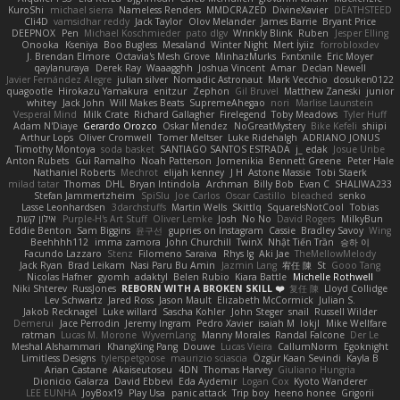
KuroShi
michael sierra
Nameless Renders
MMDCRAZED
DivineXavier
DEATHSTEED
Cli4D
vamsidhar reddy
Jack Taylor
Olov Melander
James Barrie
Bryant Price
DEEPNOX
Pen
Michael Koschmieder
pato dlgv
Wrinkly Blink
Ruben
Jesper Elling
Onooka
Kseniya
Boo Bugless
Mesaland
Winter Night
Mert İyiiz
forrobloxdev
J. Brendan Elmore
Octavia's Mesh Grove
MinhazMurks
Fxntxnile
Eric Moyer
qaylanuraya
Derek Ray
Waaagghh
Joshua Vincent
Amar
Declan Newell
Javier Fernández Alegre
julian silver
Nomadic Astronaut
Mark Vecchio
dosuken0122
quagootle
Hirokazu Yamakura
enitzur
Zephon
Gil Bruvel
Matthew Zaneski
junior
whitey
Jack John
Will Makes Beats
SupremeAhegao
nori
Marlise Launstein
Vesperal Mind
Milk Crate
Richard Gallagher
Firelegend
Toby Meadows
Tyler Huff
Adam N'Diaye
Gerardo Orozco
Oskar Mendez
NoGreatMystery
Bike Kefeli
shiipi
Arthur Lops
Oliver Cromwell
Tomer Meltser
Luke Ridehalgh
ADRIANO JONUS
Timothy Montoya
soda basket
SANTIAGO SANTOS ESTRADA
j_ edak
Josue Uribe
Anton Rubets
Gui Ramalho
Noah Patterson
Jomenikia
Bennett Greene
Peter Hale
Nathaniel Roberts
Mechrot
elijah kenney
J H
Astone Massie
Tobi Staerk
milad tatar
Thomas
DHL
Bryan Intindola
Archman
Billy Bob
Evan C
SHALIWA233
Stefan Jammertzheim
SpiSlu
Joe Carlos
Oscar Castillo
bleached
senko
Lasse Leonhardsen
3darchstuffs
Martin Wells
Skittlq
SquareIsNotCool
Tobias
אילון קשת
Purple-H's Art Stuff
Oliver Lemke
Josh
No No
David Rogers
MilkyBun
Eddie Benton
Sam Biggins
윤구선
gupries on Instagram
Cassie
Bradley Savoy
Wing
Beehhhh112
imma zamora
John Churchill
TwinX
Nhật Tiến Trần
승하 이
Facundo Lazzaro
Stenz
Filomeno Saraiva
Rhys lg
Aki Jae
TheMellowMelody
Jack Ryan
Brad Leikam
Nasi Paru Bu Amin
Jazmin Lang
宥任 陳
St
Gooo Tang
Nicolas Hafner
gyomh
adaktyl
Belen Rubio
Kiara Battle
Michelle Rothwell
Niki Shterev
RussJones
REBORN WITH A BROKEN SKILL ❤️
复任 陳
Lloyd Collidge
Lev Schwartz
Jared Ross
Jason Mault
Elizabeth McCormick
Julian S.
Jakob Recknagel
Luke willard
Sascha Kohler
John Steger
snail
Russell Wilder
Demerui
Jace Perrodin
Jeremy Ingram
Pedro Xavier
isaiah M
lokjl
Mike Wellfare
ratman
Lucas M. Morone
WyvernLang
Manny Morales
Randal Falcone
Der Le
Meshal Alshammari
KhangXing Pang
Douwe
Lucas Vieira
CallumNorm
Egoknight
Limitless Designs
tylerspetgoose
maurizio sciascia
Özgür Kaan Sevindi
Kayla B
Arian Castane
Akaiseutoseu
4DN
Thomas Harvey
Giuliano Hungria
Dionicio Galarza
David Ebbevi
Eda Aydemir
Logan Cox
Kyoto Wanderer
LEE EUNHA
JoyBox19
Play Usa
panic attack
Trip boy
heeno honee
Grigorii