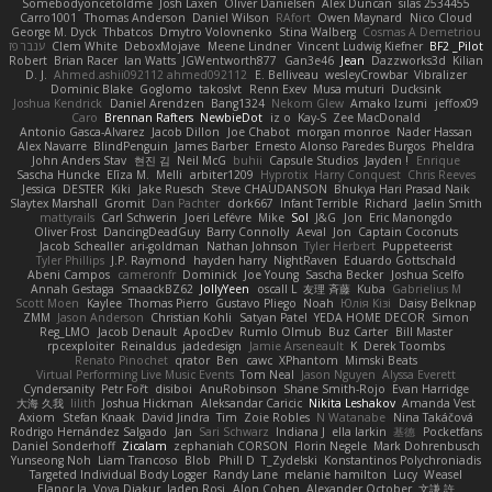
Somebodyoncetoldme
Josh Laxen
Oliver Danielsen
Alex Duncan
silas 2534455
Carro1001
Thomas Anderson
Daniel Wilson
RAfort
Owen Maynard
Nico Cloud
George M. Dyck
Thbatcos
Dmytro Volovnenko
Stina Walberg
Cosmas A Demetriou
ענבר פז
Clem White
DeboxMojave
Meene Lindner
Vincent Ludwig Kiefner
BF2 _Pilot
Robert
Brian Racer
Ian Watts
JGWentworth877
Gan3e46
Jean
Dazzworks3d
Kilian
D. J.
Ahmed.ashii092112 ahmed092112
E. Belliveau
wesleyCrowbar
Vibralizer
Dominic Blake
Goglomo
takoslvt
Renn Exev
Musa muturi
Ducksink
Joshua Kendrick
Daniel Arendzen
Bang1324
Nekom Glew
Amako Izumi
jeffox09
Caro
Brennan Rafters
NewbieDot
iz o
Kay-S
Zee MacDonald
Antonio Gasca-Alvarez
Jacob Dillon
Joe Chabot
morgan monroe
Nader Hassan
Alex Navarre
BlindPenguin
James Barber
Ernesto Alonso Paredes Burgos
Pheldra
John Anders Stav
현진 김
Neil McG
buhii
Capsule Studios
Jayden !
Enrique
Sascha Huncke
Elīza M.
Melli
arbiter1209
Hyprotix
Harry Conquest
Chris Reeves
Jessica
DESTER
Kiki
Jake Ruesch
Steve CHAUDANSON
Bhukya Hari Prasad Naik
Slaytex Marshall
Gromit
Dan Pachter
dork667
Infant Terrible
Richard
Jaelin Smith
mattyrails
Carl Schwerin
Joeri Lefévre
Mike
Sol
J&G
Jon
Eric Manongdo
Oliver Frost
DancingDeadGuy
Barry Connolly
Aeval
Jon
Captain Coconuts
Jacob Schealler
ari-goldman
Nathan Johnson
Tyler Herbert
Puppeteerist
Tyler Phillips
J.P. Raymond
hayden harry
NightRaven
Eduardo Gottschald
Abeni Campos
cameronfr
Dominick
Joe Young
Sascha Becker
Joshua Scelfo
Annah Gestaga
SmaackBZ62
JollyYeen
oscall L
友理 斉藤
Kuba
Gabrielius M
Scott Moen
Kaylee
Thomas Pierro
Gustavo Pliego
Noah
Юлія Кізі
Daisy Belknap
ZMM
Jason Anderson
Christian Kohli
Satyan Patel
YEDA HOME DECOR
Simon
Reg_LMO
Jacob Denault
ApocDev
Rumlo Olmub
Buz Carter
Bill Master
rpcexploiter
Reinaldus
jadedesign
Jamie Arseneault
K
Derek Toombs
Renato Pinochet
qrator
Ben
cawc
XPhantom
Mimski Beats
Virtual Performing Live Music Events
Tom Neal
Jason Nguyen
Alyssa Everett
Cyndersanity
Petr Fořt
disiboi
AnuRobinson
Shane Smith-Rojo
Evan Harridge
大海 久我
lilith
Joshua Hickman
Aleksandar Caricic
Nikita Leshakov
Amanda Vest
Axiom
Stefan Knaak
David Jindra
Tim
Zoie Robles
N Watanabe
Nina Takáčová
Rodrigo Hernández Salgado
Jan
Sari Schwarz
Indiana J
ella larkin
基德
Pocketfans
Daniel Sonderhoff
Zicalam
zephaniah CORSON
Florin Negele
Mark Dohrenbusch
Yunseong Noh
Liam Trancoso
Blob
Phill D
T_Zydelski
Konstantinos Polychroniadis
Targeted Individual Body Logger
Randy Lane
melanie hamilton
Lucy
Weasel
Elanor la
Vova Diakur
Jaden Rosi
Alon Cohen
Alexander October
文謙 許