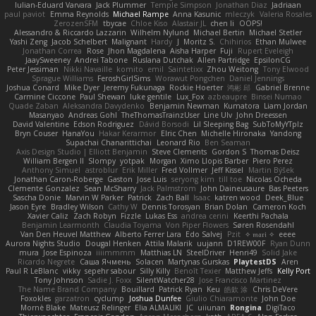
Iulian-Eduard Varvara
Jack Plummer
Temple Simpson
Jonathan Diaz
Jadriaan
paul paviot
Emma Reynolds
Michael Rampe
Anna Kasunic
mleczyk
Valeria Rosales
ZerozenSFM
tbycae
Chloe Kiso
Alastair JL
chen li
OOPS!
Alessandro & Riccardo Lazzarin
Wilhelm Nylund
Michael Bertin
Michael Stetler
Yashi Zeng
Jacob Schelbert
Malignant
Hardy
J
Moritz S.
Chihirios
Ethan Mulwee
Jonathan Correa
Rose
Jhon Magdalena
Aisha Harper
Fuji
Rupert Eveleigh
JaaySweeney
Andrei Tabone
Ruslana Dutchak
Allen Partridge
EpsilonCG
Peter Jessiman
Nikki Navaille
komito
emil
Saintetixx
Zhou Weitong
Tony Elwood
Sprague Williams
FeroshGirlSims
Worawut Pongchen
Daniel Jennings
Joshua Conard
Mike Dyer
Jeremy Fukunaga
Rockie Hoerter
鸿彬 邱
Gabriel Brenne
Carmine Ciccone
Paul Shewan
luke gentile
Lux_Fox
azbeaupre
Binsei Numao
Quade Zaban
Aleksandra Davydenko
Benjamin Newman
Kumatora
Liam Jordan
Masanyao
Andreas Gohl
TheThomasTrainzUser
Line Ulv
John Dreessen
David Valentine
Edson Rodriguez
Dávid Borsodi
Lil Sleeping Bag
SubToMyYTplz
Bryn Couser
HanaYou
Hakar Kerarmor
Elric Chen
Michelle Hironaka
Yandong
Supachai Chanarittichai
Leonard Rio
Ben Seaman
Axis Design Studio | Elliott Benjamin
Steve Clements
Gordon S
Thomas Deisz
William Bergen II
Slompy
yotpak
Morgan
Ximo Llopis Barber
Piero Perez
Anthony Simuel
astroblur
Erik Miller
Fred Vollmer
Jeff Kissel
Martin Býšek
Jonathan Caron-Roberge
Gaston
Jose Luis
seryong kim
till toe
Nicolas Ocheda
Clemente Gonzalez
Sean McSharry
Jack Palmstrom
John Daineusaure
Bas Peeters
Sascha Donie
Marvin W Parker
Patrick
Zach Ball
Isaac
katren wood
Deek_Blue
Jason Eyre
Bradley Wilson
Cathy W
Dennis Torosyan
Brian Dolan
Cameron Koch
Xavier Caliz
Zach Robyn
Fizzle
Lukas Ess
andrea cerini
Keerthi Pachala
Benjamin Learmonth
Claudia Toyama
Von Piper Flowers
Søren Rosendahl
Van Den Heuvel Matthew
Alberto Ferrer Lara
Edo Salvej
Pzit
✧ 𝔪𝔞𝔯𝔦 ✧
eeee
Aurora Nights Studio
Dougal Henken
Attila Malarik
uujann
D1REW00F
Ryan Dunn
mura
Jose Espinoza
iiiimmmm
Matthias LN
SteelDriver
Henri49
Solid Jake
Ricardo Negrete
Саша Ячмень
Solacen
Martynas Gurskas
PlaytestDS
Aren
Paul R LeBlanc
vikky
sepehr sabour
Silly Killy
Benoît Texier
Matthew Jeffs
Kelly Port
Tony Johnson
Sadie J. Foxx
SilentWatcher28
Jose Francisco Martinez
The Name Brand Company
Bouillard
Patrick Ryan
Keu
皓欽 涂
Chris DeVere
Foxokles
garzatron
cyclump
Joshua Dunfee
Giulio Chiaramonte
John Doe
Mornè Blake
Mateusz Relinger
Elia ALMALIKI
JC
uiiunan
Rongina
DigiTaco