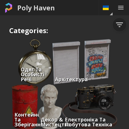
Poly Haven
Categories:
Одяг Та
Особисті
Речі
Архітектура
Контейнери
Та
Декор &
Електроніка Та
Зберігання
Мистецтво
Побутова Техніка