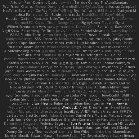
Arturo J. Real
Dominic Qusto
ぶー うじ
Tenzide Gallery
TheAuraStandard
Paul Friedl
Charles
Michael Dunphy
GremlinBrokeMyVideoGame
Joshua Campbell
NotTerrellBatchelor
Xie Ray
TurtleTheThing
Ryan Williams
政則 谷
w z
Dushyant M
Joshua Esmeralda
Carl-Edwin
retro rocks
EasedChunk2
RayePixlrKay
Houston Gaston
Danizoar
NekoTux
Fattma Al Lawati
yewen sun
Felipe Ramos
Slamuel EC
Key van Thull
George Clarke
EightySeven
Frederic Sigrist
Wilbert Schuurman Hess
yuna yamamoto
Derek Carlin
Ben Watts
RavenXXXX
Virgil Shaw
Zeikomiray
TeaTime
Jonas Printzen
Ezekiel Alexander
Danny Ray Clark
BAMA Studio
Toms
Anton Smit
Ayman Sharaf
Dusan Runtak
Per Gouras
Kaitlyn Matchem
SBS
Chance K
Mistral Chronicles
cael mckinney
Jakey Floofle
Allison Cope
Brandon Morse
Vanta
ns103
Luigi Macaluso
simen stroek
19:48
Yu xin Ye
Adam Moore
Pascal Creative Design
Kelvin Yim
Yaroslav Leschenko
AI videomaking
Moon
正和 綱嶋
David KALFON
Dmitry Vinnik
Katti
keilyn nuñez
Wenxin Huang
Sarah BADJI
GrayDarth
Eli Herrington
ALP Gauna
manuel chiocchetta
ThatRamenDude
CluelessArt
Cергей Лозенко
Emmett Peck
Stefan Scotzniovsky
Hieu Tran
新之助 佐々木
Armin Bauer
Konrad Wantrych
E Barrios
Jack Malone
Harry Jumaidi
에이지
Eylül Solakoğlu
my moon, your stars
Jarod
Dinki
Alexey Vaitvud
Udi
Yurii Antonyuk
estuine
Queen Sitra
Fy Hy
Jack
Jacob Mars
Shaquita Puckett
Danning Lu
LunaLoutre
Andre Olivier
Andrew Rhyne
Dane Sands
Jdnbyd
William Parry
Zak Jarvis
Axel Allstar
vito schaniel
Ashley Cline
CHERRII
Tryvon Pittman
Heli Aldridge
jerry biggs jr
JakkeN
Anthony Castillo
Nikolai Strelioff
RYDBRG PHOTOGRAPHY
Yogev Levy
Abdullah Alshammari
Thomas Steele
Alicia Zimmermann
Patrick Zulke
Fran Aspen
Freyka V
Taylor Gonzalez
Trevor Seitz
Aaron
Eva Eoska V
Williscool
Here4StuffAndAllThat
Zoltán Simon
Londolan
Cedric Wurm
Max King
CucuZulu
Radosław Bela
Loris Olivier
Erwin Heyms
Rafael Santisteban Baumgartner
Fenrir Fawkes
MaddieMooMoon
shuhao wang
WorldBLD
Artet
Drew Tanner
Navid Eshaq
Aubin Nicoleau
Blandine Ducrocq
JewelEyed
ANDY
Anton Friedman
時里ZYC
Joe Stadnik
Brett Schmidt
Adam Derenne
Daniel Vera Morales
Mattias Eriksson
le-cds
Jamie Oakley
Shihan Barbee
Brenden Cameron
Jay Hart
Lourens Lessing
Dominique Fitzgerald
Federico Bagarolo
Eon Valterra
NeckbeardLover445
Lucian
cooshy
Toms Seglins
Fuller Pendleton
Eduard Marsinyac
Matthew J Clarke
Danny Dimbleby
Thomas Lloyd
clenhart
Ben Wilson
minkis kim
Manenblack
Martten Maasik
Edward Maxym
BetterAsBad _
RO
SwunkusSwede
hauke lienau