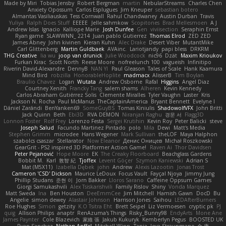
Made by Miri
Tobias Jensby
Robert Bergman
martin
NebularStreams
Charles Chen
Anxiety Opossum
Carlos Esplugues
Jim Kneuper
sebastian botero
Almantas Vasiliauskas
Tess Cornwall
Rahul Chandwaney
Austin Durban
Travis
Yuliya
Ralph Does Stuff
EEEEE
Jelle sahmkow
Scopitones
Brad Mellesmoen
A J
Andrew Islas
Ignacio
Kalliope Marie
Josh Dunfee
Gen
viviisection
Seraphin Ernst
Ryan game
SLAWWNN_ 2214
Juan pablo Gutierrez
Thomas Elrod
ZED ZED
James Abney
John kivinen
Kieran Kuhn
Alec Drake
Desert Viber
MutantMike
Carl Glittenberg
Martin Guldbaek
AVAinc.
Lariotjandy
papi bless
DRKRM
THG Creative
lia wu
joop van drunick
Julie Woodcock
nic96
Dzät
Maxim Krioukov
Furkan Kirac
Scott North
Reese Moore
nofreelunch 100
vagueish
Infinitipo
Riverin David-Alexandre
DennyB
NAN YI
Paul Gleason
Tales of Scale
Hank Kaamura
Mind Bird
robzilla
HonorableHoplite
madmacx
AlisserB
Tim Boylan
Braulio Chavez
Logan
Wutata
Andrew Osborne
Rafal
Higgins
Angel Diaz
Courtney Xenith
Francky Tang
salem shams
Alheren
Kevin Kennedy
Carlos Abraham Gutiérrez Solis
Clemente Miralles
Tyler Vaughn
Laster
Kris
Jackson N. Rocha
Paul McManus
TheCaptainAmerica
Bryant Bennett
Evelyne I
Dániel Zarándi
BenYanken69
SomeGuyBS
Tomas Kiniulis
ShadowolfVFX
John Britti
Jack Quinn
Beth
Ebi3D
RVA DEMON
Niranjan Raghu
경문 서
Flagg3D
Lonnon Foster
Rolf Frey
Lorenzo Festa
Sergei Krutihin
Kevin Roy
Peter Balicki
steve
Joseph Salud
Facundo Martinez Pintado
polo
Mila
Dewi
Matt's Media
Stephen Grimm
microdee
Hans Wegener
Mark Sullivan
theLOF
Maya Halphon
szabolcs csaszar
Stellarator
Now Eleanor
Денис Оницев
Michał Roszkowski
GearGrit - PS2 inspired 3D Platformer Action Game!
Raven Ai
Thor Davidsen
Peter Pejanović
Hope Moore
EK
The Creaky Floorboard
Beachglass Gardens
Bobbit M.
Karl
敦智 紀
Tjoffex
Levent Göçer
Szymon Kaniewski
Adrian S
Mat (M5X11)
Izabella Dębek
john
Andrew
Alexis Lazootin
Jonas Trost
Cameron 'CSD' Dickson
Maurice LeDoux
Focus Vault
Fayçal Njoya
Jimmy Jung
Phillip Studans
준현 이
Jorn Bakker
Lloros Sarano
Caffeine Oppsum Games
Giorgi Samukashvili
Alex Tsiskarishvili
Family Rislov
Shiny
Vonda Marquez
Matt Sweda
Ina
Ben Houston
DeeEmmCee
Jim Mitchell
Hamish Gawn
DocD
Bu
Angelie
simon dewey
Alastair Johnson
Harrison Jones
Saihou
LEDAfterBurners
Roe Hughes
Simon
getzity
K.O Tsitra Eht
Brett Seipel
Liz Vermoesen
cryptic pk
PJ
quig
Allison Philips
anaptr
RenAzuma's Things
Risky_Bunny98
EndyArts
Mone Ane
James Paynter
Cole Blazevich
家維 張
Jakub Kukuryk
Kemberlyn Pegus
BOOSTED UK