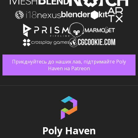
Приєднуйтесь до наших лав, підтримайте Poly
Haven на Patreon
Poly Haven