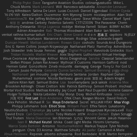
Philip Pryke
Dave
Fangzahn Aviation Studios
colinangusstudio
Mike L.
Chuck Morris
Mark Leonard
Will
francesco sabbatella
Alexander Leinauer
Tony Alfredsson
Salina De Leon
Lucas Cozzoli
Daniel Eijgendaal
Eliézer Ojeda
תמר פלג טל
Kaleo/Dalton
Duzemine
Kim Myeong Soom
nicolaspetton
Alan Stoll
Greenlines78
Kie
Jeffrey McIlmoyle
Felix Lopez
Steve White
Daniel Warf
Syed
혜영 전
andrew Carbery
Federico Salvetti
C1T1Z333N
The Paraverse
Chem
Anthony Delasanta
Minja Lojanica
roddye
Melissa Farrell
Stilian
ꌃ꒒ꀎꋪꋪꌩ ꀘꈤꀤꁅꃅ꓄
Adrien Alexandre
Rab
Thomas Woodward
Alan Bakir
Ian Wilson
venkat rathna kumar talluri
Eric Chan
Steve Girard
n d o n
思涵 王
captkiro
N-JELLY
Kristinn Sturluson
Marianne Andersen
Rodrigo Silva
adelaide begalli
Duncan Hewitt
Mattias Lundstrom
Rowan Gipe
coshichi
Sounds And Dungeons
Eric G
Karen Collins
Joseph Krzywoszyja
Nathanaël Platz
FlameTop
AshenBone
Josh Strawder
Inês Sousa
Fennec
gaggle
Digital Prophet
Vsevolods Gniteckis
Mark
Tristan Voulelis
Walter Weaver
Alex Stephens
Luthonium Virtual Heritage
Илья Снопков
Alphaology
Arthur
Moto Designshop
Sandra
Classical Salamander
Stefan Plösser
Julian Rai Anwor
Mythical X Customs
Harrison Gafford
nost
Hemen Galal
GonzoNole
Zineb mounfik
damageg
George
Tony Li
For Got U
Canun
Juuso Pohjola
Gerardo Quiros Sanchez
Samuel Benning
piggy chop
Nathanaël
jan moudry
Jorge Panduro Santana
Jordan
Raphael Dahan
Muhammad
oominx
Nicola Baribeau
gavin poss
宣臣 紀
Adam Knight
Jeshire Kiten Katt
Samuel Bidne
Lisa
toomanydans
Jack saksik
Arianna Mex
Brooklen Ashleigh
Oliver Cretton
kiki
Patrick Balthrop
Simon Probert
micheal
Mortal Void Studios
Mathias Kirkeby
Jay Court
Bart Paul Dujardin
Anilene Gassner
Holger Tollbäck
Nikita Lebedev
Filip Morys
Doxy
Michel Kinfoussia
lewdgazer
川頁 可可
First Last
Bob Anderson
Ofek Chen
Keegan Moore
David French
Alex Pehotin
Michael R
Sai
Maya Enderland
Sxcret
WILLIAM HTAY
Misa Vlogs
Philipp Lehmann
bob
Elliot Sloss
William Peart
Effex Talon
Lukatonny
NautiluStudios
Chanakya
Jay Lane
Nicolas Fossard
Владислав Жуковський
Raje
Daviid Enzo
Carl-Simon Sahlin
Toby Watson
אלמוג
Andrei Barsan
Dylan Scruggs
Trul Trulsen
Maria Diavolova
Ian Brennan
なのは
Vincent Gates
Jakub Hasanov
Ivan R
Michael Keutel
Ishika
Coast Light Media
Hiromi Uematsu
Marco Scala Bertolin
Antonio
NocturnalKestrel
Markus Trappe
Tyler Nichols
penguin
Chris
D3 Anima
Matthew Schultz
Ali Jaafar
Cameron A Miele
Илья Несенюк
Reperak
alberto echavarria
Rod Barksdale
M M
Martin Kempster