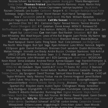
Nicolas Scheer
Kai Krones
magda pawlak
ikung gmr
Titans Management
Greta Gedat
Thomas Fristed
Jose Humberto Ramirez
mura
Martin Holy
Filip Zelenjak
Ali Kılıç
Антон Сергеевич
bahriye taşdelen
Sky JK Arch
Razvan Cristiadis
Leo Euden
Carbonic
Kacper K
40. I Nengah Raditya Karya Putra
Sideways
Sergio Pamies
Oliver
Viorel Vlaican
Hurt Hand
Tamagoooo
TetaBOT
Kira V
XanderDK
John B.
Mark Scott
HG Park
William Karavites
Trollstuhl HagenLord
Mark Habbish
Call Me Sensei
NotARectangle
Noelle DeCuir
jae hoon Choi
Yd C
M C
Cameron Taylor
Nenad Nikolic
Tanner Moerke
Victor Ofvergard
苏打
K Y
Galahan
Derek Anwyl
W00k13
Released 50
MeTheManwich
iosgamertool
Bob Ashton
INFADEL
Devin Mattox
Jon Martello
Jan
Wyatt Sui
LesterCovax
Cue
tran tuan
Bad Radish
Sebastian
暁子 清水
Dan Wheatley
Md. Wasif Anjum
Lewis of the Rat Brigade
Juan Pinilla
My Name
Iggy
Terifict
Kiddow
simsterns
Olivier Babet
Brandon Wilkie
BlackSkyNinja
Pavel Karapud
Daren Gallo
Peleg Tabib
Null
Cole Johnson
Joe Bergmann
Pav North
Mike Rogers
Bull Spit
Sage
Ryan Kirkland
Luke White
Yannick
falgn0n
CGSpoon
gubi
Daniel Robertson
Brennan Oort
sanxbile
Dustin McGlinchey
Matias Vialagro
lininx66
Joe Brady
Andre Buzzo
Christian Stankovic
Việt Anh Lê
LYRICS OF LIFE
Webora Studios
Sean
乐 音
Petros
眠瓏
James
John Deere
Roman Vyborny
John Woodall
an l
BZK Gaming Leo
chen zhen
MODECAM
Kevin Klever
dima sirababa
Andrew Pierce
Артем Бардин
nagi
FranklinTremplin
JL
Iustin Ocunschi
Joey Parrella
Christian Lee
Robert Hankinson
M0TH
Jack Ü
LCQP
FENG XU
Ali DeAdam
Styxx
GLASS ACT
kona
T1 Exotic
RZ
abby!
ll Stanced
Import_bpy
Hamsternator
Forest Katsch
NuWest
Antonio Castaldo
Daisy Jai
Tristan Davies
Jay Spurgeon
David Thomas
Samuel Vikse Bruvik
BusaBusa
C+HO aR
Taylor Williams
Vasily
Nikoloz Todua
ma de
Dennis Hosgood
Jared Bullard
John Dykes
Yihui Xiong
Jay Renteria
Lucie Královcová
BurpingMusquito
humansoulinterface
Hector Estrada
Ranya Zhong
_Blobster_
Le sun
megan lavoie
Spartan 052
Brayden evans
Austin Taylor
S Mingkwan
Wawy
Kerstetter
Gicly Rodríguez
DryingUEFN
IS IT?
Thunderjaw Thunderjaw
Carlos Martin Jr
Studio 9
Alberto Hernandez
Running Man
Digital Ancients
Vlajko Tomić
Dan Palasz
Fadil Bay
Fabricio BJS
Ash Younes
Mr Memz
Paweł Krysiak
Gavin Dasuta
The Mighty KC
Nifty Nic
UltimateTJF
Quistis
Reinier Weerts
MaxMinutiae
Adrián ramos
Oachkatzl Schwoaf
dr32768
corbin tinsley
Cassandra Stewart
MikeyLikesIt
Delano Lowes
doggybdog26
Chris Aitan
yuta t
Sean Woods
cubeorigins
Tommy Parish
Just Rovin
Austin Rea
Shane Yamamoto