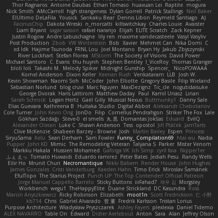
Thor Ragnaros
Antoine Daubas
Ethan Tomaso
huaxuan Lei
Raptite
mogura
Nick Smith
AMcCarroll
high strangeness
Dylan Gorrell
Patrick Stallings
Neil Baker
ElUltimo DeLaFila
Yousick
Sankaku Bear
Dennis Libon
Reymeld Santiago
AJ
FacinusChip
Dakota Wreski
n_morcatti
killswitchkay
Charles Louie
Avaister
Liam Bryant
sagar sasson
rafael naranjo
Elijah
ELITE Scratch
Zack Kepner
Justin Rogow
Andre Labuschagne
lily ren
maxime vandecasteele
Vasyl Vasyliv
Post Production
Zbob
VW Winterstein
Bob
Xavier
Mehmet Can
Nika Domi
C
xd Idk
Hajime Tsunoda
FRNL Lou
Joel Montano
Bryan Hy
Jakub Zbyszynski
River Lockhart
Stefan Florea
MStorm
The Society of Visions
David Power
Michael Santoro
C. Evans
thu huynh
Stephen Bentley
I_ViceRoy
Thomas Granger
bloli loli
Takashi M.
Melody Spiker
Midnight Gunship
Spencer_
NicoPOWAAA
Kornel Anderson
Dixon Keller
Keenan Rush
Venkataram
LLB
Josh W.
Kevin Showman
Naomi Soh
McCoder
John Elliotte
Gregory Basile
Filip Wieland
Sebastian Norlund
blog cruvi
Marc Nguyen
MaxDezignz
Tic_cle
nogutidaisuke
George Dvorak
Haris Lattirom
Matthew Daday
Paul
Kamil Uriasz
Lirian
Sarah Schrock
Logan Hertz
Gaël Gilly
Musical Nexus
Buttmunky1
Danny Sale
Elias Guevara
Kathreena B
Huitaka Studio
Digital Abbot
Aleksandr Chebotariov
Cole Turner
John Kevin Ong
JonDo
Filip
Cornellus Pendrahgon
Striker The Fox
Lale
Gökhan Sazdağı
Steve-0
el smells
丸 黒
Domantas Jokšas
Eduard
EvilQ
Alexander Olesen
Luke C
Shawn Anderson
Tess
opostol
Jiří Ptáček
JamTarts
Clive McKenzie
Shabeen Barzey - Browne
Josh
Martin Bailey
Espen
Princess
SiryuSama
Kelu
Sean Derham
Sam Fowler
Funny_ Compilation69
htai wu
Nadia
Pupper
John KD
Mimic
The Remodeling Veteran
Talyana S
Parker
Mister Venom
Markku Hakala
Hussien Mohamed
Gaforga VK
Ich Simp
cyril faia
Nipper1er
ふぇ えっ
Tomato Huwaidi
Eduardo ramirez
Peter Bates
Jediah Pesu
Randy Wells
Eilir Ho
Mrunit Churi
Necromantique
Nikki Balsem
Render House
John Hughes
James Gonzales
Cristi Vanderburg
Kaeden Hahn
Timo Erick
Miroslav Šamánek
EfulTopo
The Starius Project
Punch UP: The Top Contender! Official Patreon
Jorge Manuel Cappello Barreto
Sticky Buttons
iiiFahad7
재우 김
Morgsley
Workbench
wegu1
TheHappyElite
Duane Strickland
DC Kasundra
Ross
Marcin Anyszkiewicz
Ricky Robinson
Elizabeth
moot1n
Scott Fredrickson
仁 小野
kb714
Chris
Gabriel Alvarado
哲 董
Fredrik Karlsson
Tristan Lorius
Purpose Architecture
Władysław Pryszczarek
Ashley Fayers
plexlexia
Daniel Tidemo
ALEX NAVARRO
Table On
Edward
Didier Aerlebout
Anton
Sara
Alan
Jeffrey Olson