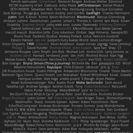
henrik rasmussen
Greenheart
Ransom Bergen
Andreas Wetter
Edomod
PD100 Academy of Art
Clafoutis
Arttu Piisila
JeffChristiansen
Daniel Phakos
SETH WEBER
Sebastian Witt
Tom Pike
Kenleung Leung
Enrique Gonzalez
Zack Bishop
Rouge guy
brandon dudley
Joel Gordils
GadFlight
Charles Herrmann
Justin
LvH
K Anon
Richie
Karim Mohamed
Weichnudel
Marcus Grennborg
christian cuttino
DaveHuman
juanito
Johan L
Theresa A. Carroll
Iain Black
Einarr
Volatility
Stephen Smith
joshy west xoxo
Łukasz Pawłowski
Anthony Dilmore
Daniel Schmid Leal
Steele
Nitrosimi96
ANonEMoose
Gun Metal Games
macoll macoll
Brandon Joffe
Cory robertson
Ember
Sage Himeros
Sweeper3D
Bruno Yudi
Daddios Studios
Aleksey Pollack
Lotus
Fabrizio Guidotti
Esbern Hansen
ran nie
Justper's Furry Avatar World
Kevin LomondDesign
Victor Ghyssens
749R
CGautos
Kevin Anderson
dusan tomas
Jegregg
Travis Lemieux
Philipp T
David Pulcifer
Thomas Elliott
John Gutwin
Sara Tarr
Shay
CT
Jermaine Bouyea
Liam Smyth
Jim Bob
Michael Loh
doctor25th
Larry Jenkins
sv
Andrew Lamb
Hamad
rendered_pixel
der_mihi
Worked Wood
Alan Figg
Matias Dubos
BigWhiteLion
Karolina En
David Curiel
alec1025
BeepCodeMusic
Ben Granger
Bruno Simon (Three.js Journey)
Michelle Ma
Ben
glassapple 325
Woof
Maxime Detournière
Rayscaper
Chris Dickson
idkdude
성익 김
Piotr
JSR Production house
Dustin Pettegrew
Alessandro Mennonna
Onalist
Devin Martin
Mehmet Oguz Derin
Quinn Kowitt
Lee Stranahan
Robert Whitehead
kocat
Grawlix
Hampus Linden
Alex Vega
orestis picard
S Waugh
Arjen Plakke
Noah Kollmannsberger
Niko
Austin Root
Misha Samorodin
Zach wood
Tabatha Lyn
Andrew Sprague
Karsten Eckelt
Tony
VolkEnVaderland
Raizzer47
Pablo Portal
Viktoriya
MisterBKWolf
שי יעקוב
DerHitsch
We Don't Know What A Car Is
James Patel
Joeri Woudstra
Rochelle Bricker
Bojan Rončević
Justin Green
Sof
Hope Hackett
Sven Kröger
Dejvo
JRichardGaming
fatalmuffin
Sharp
movies byevan
Ayleen
Adam Hutchinson
Neet
EchoTheComposer
Andreas Stockmayer
Ernesto Gomez
Joep Meindertsma
Todd KS
景琦 张景琦
trowelandspade
Phase
Colin Lohaus
atoves
Dan Goddard
Loo Cypher
Adrian Haugseng
TheSmallGacha
trvr
Jacob Hooper
Gaetano Gargano
민희 이
Flavio
Artmachiner
Remy Ponso
Magnús Antonsson
Ben Milius
Griffin
rayhaan.3d
Skyro
Rain
Violetta Radkevich
Chris
Philip Spiessberger
Bryce Powell
BladedBadge
Rafael Perez-Torro
Nemnomi
おるす
Photini By Design
Jason Buier
AblazZe
Rom1
Serin Jameson
Aden Bise
nobuyuki takahashi
ruffles
Nathan Stoltzfoos
Freddy Sghetti
Nick Jainschigg
Siyouardi
passivestar
sirdeadduke