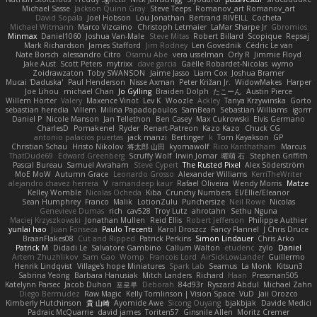
Michael Sasse
Jackson Quinn Gray
Steve Teeps
Romanov_art Romanov_art
David Sopala
Joel Hobson
Lou Jonathan
Bertrand RIVEILL
Cocheta
Michael Witmann
Marco Vizcaino
Christoph Letmaier
LaMar Sharpe Jr
Gbromios
Minmax
Daniel1060
Joshua Van-Male
Steve Mitas
Robert Billard
Scopique
Repsaj
Mark Richardson
James Stafford
Jim Rodney
Len Govednik
Cédric Le van
Nate Borsch
alessandro Citro
Osamu Abe
vera usselman
Orly R
Jimmie Floyd
Jake Aust
Scott Peters
mytrixx
dave garcia
Gaëlle Robardet-Nicolas
wymo
Zoidrawzaton
Toby SWANSON
Jaime Jasso
Liam Cox
Joshua Bramer
Mucai 'Daduska'
Paul Henderson
Nisse Axman
Peter Križan Jr.
WidowMakes
Harper
Joe Lihou
michael Chan
Jo Gylling
Braiden Dolph
たこーん
Austin Pierce
Willem Hörter
Valery
Maxence Vinot
Lev K
Woozle
Ackley
Tanya Krzywinska
Gorto
sebastian heredia
Villem
Milina Papadopoulos
SamBean
Sebastian Williams
igorrr
Daniel P
Nicole Manson
Jan Tellethon
Ben Casey
Max Cukrowski
Elvis Germano
CharlesD
Pomakenel
Ryder
Renart-Patreon
Kazo Kazo
Chuck CG
antonio palacios puertas
jack manzi
Bertinger
k
Tom Kayakson
GP
Christian Schau
Hristo Nikolov
将太郎 山田
kyomawolf
Rico Kanthatham
Marcus
ThatDude69
Edward Greenberg
Scruffy Wolf
Irwin Jomar
曜萌 石
Stephen Griffith
Pascal Bureau
Samuel Avraham
Steve Cypert
The Rusted Pixel
Alex Söderström
MoE MoW
Autumn Grace
Leonardo Grosso
Alexander Williams
KerriTheWriter
alejandro chavez herrera
V
ramandeep kaur
Rafael Oliveira
Wendy Morris
Matze
Kelley Womble
Nicolas Ocheda
Kiba
Crunchy Numbers
El/Ellie/Eleanor
Sean Humphrey
Franco
Malik
LotionZulu
Punchersize
Neil Rowe
Nicolas
Genevieve Dumas
rich
cav528
Troy Lutz
ahrotahn
Sethu Nguna
Maciej Krzyszkowski
Jonathan Mullen
Reid Ellis
Robert Jefferson
Philippe Authier
yunlai hao
Juan Fonseca
Paulo Trecenti
Karol Droszcz
Fancy Flannel
J Chris Druce
BraanFlakes08
Cut and Ripped
Patrick Perkins
Simon Lindauer
Chris Arko
Patrick M
Didadi Le
Salvatore Gambino
Callum Walton
etudenc
zylo
Daniel
Artem Zhuzhlikov
Sam Gao
Womp
Francois Lord
AirSickLowLander
Guillermo
Henrik Lindqvist
Village's hope Miniatures
Spark Lab
Seamus
La Monk
Kitsun3
Sabrina Yeong
Barbara Hanusiak
Mitch Landers
Richard
Haan
Pressman505
Katelynn Parsec
Jacob Duhon
포로루
Deborah
84d93r
Ryszard Abdul
Michael Zahn
Diego Bermudez
Raw Magic
Kelly Tomlinson | Vision Space
VuD
Jaii Orozco
Kimberly Hutchinson
貴 山崎
Ayomide Awe
Sicong Ouyang
bjakbjak
Davide Medici
Padraic McQuarrie
david james
Toriten57
Ginsnile Allen
Moritz Cremer