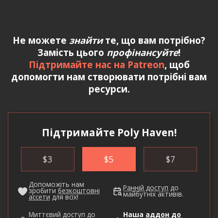
Не можете
знайти
те, що вам потрібно?
Замість цього
профінансуйте
!
Підтримайте нас на Patreon
, щоб
допомогти нам створювати потрібні вам
ресурси.
Підтримайте Poly Haven!
$
3
$
5
$
7
Допоможіть нам
Ранній доступ
до
зробити
безкоштовні
майбутніх активів.
ассети
для всіх!
Миттєвий доступ до
Наша
аддон до