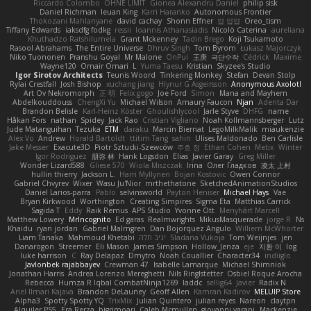
Riccardo Colombo
OHNE LIMIT
Gionea Alexandru Daniel
philip sisk
Daniel Richman
Ieuan King
Karri Haranko
Autonomous Frontier
Thokozani Mahlanyane
david cachay
Shonn Effner
얍 얍얍
Oreo_tism
Tiffany Edwards
iaksdfg fodkg
ressii
Ioannis Athanasiadis
Nicolò Caterina
aureliana
Khuthadzo Ratshilumela
Grant Mckenney
Tadin Brego
Koji Tsukamoto
Rasool Abrahams
The Entire Universe
Dhruv Singh
Tom Byrom
Łukasz Majorczyk
Niko Tuononen
Pranshu Goyal
Mr Malone
OnPui
王庚
극단수작
Cédrick
Maxime
Wayne120
Omair Omari
L
Yuma Taesu
Kristian
Skyzee's Studio
Igor Sirotov Architects
Teunis Woord
Tinkering Monkey
Stefan
Devan Stolp
Rylai Crestfall
Josh Bishop
xuchang jiang
Hlynur G Asgeirsson
Anonymous Axolotl
Art Ov Nekromorph
正 明
Felix gogo
Joe Ford
Simon
Mana and Mayhem
Abdelkouddouss
ChengXi Yu
Michael Wilson
Amaury Faucon
Njan
Adenta Dar
Brandon Belisle
Karl-Heinz Köster
Ghoulishlycool
Jarle Styve
DHFG
name
Håkan Fors
nathan
Spidey
Jack Rao
Cristian Vigliano
Noah Kollmannsberger
Lutz
Jude Matanguihan
Tezuka
ETM
daraku
Marcin Biernat
LegoMilkMalik
miaukenzie
Alex Vo
Andrew
Horald Bartoldt
ttitim Tang
sahin
Ulises Maldonado
Ben Carlisle
Jake Messer
Exacute3D
Piotr Sztucki-Szewców
주호 정
Ethan Cohen
Metix
Winter
Igor Rodriguez
朋弥 林
Hank Logsdon
Elias
Javier Garay
Greg Miller
Wonder Lizard588
Gliese 570
Wiola Miszczak
Irina
Олег Гладков
凌太 上村
hullin thierry
Jackson L.
Harri Myllynen
Bojan Kostovic
Owen Connor
Gabriel Chvyrev
Wixer
Wasu Ju'Nior
mrthethatone
SketchedAnimationStudios
Daniel Larios-parra
Pablo
selvinsworld
Payton Heniser
Michael Hays
Vae
Bryan Kirkwood
Worthington
Creating Simpires
Sigma Eta
Matthias Carrick
Sagida T
Eddy
Raik Remus
APS Studio
Yvonne Ott
Menyhárt Marcell
Matthew Lowery
MrIncognito
Ed garas
Realmwrights
MikusMasquerade
jorge R
Ns
Khaidu
ryan jordan
Gabriel Malmgren
Dan Bojorquez Angulo
Williem McWhorter
Liam Tanaka
Mahmoud Khetabi
יניב חלה
Sladana Vukoja
Tom Weijnjes
jen
Danarogon
Streemer
Eli Mason
James Simpson
Hollow_Jenza
eje
지환 이
log
luke harrison
C
Ray Delapaz
Dmytro
Noah Couallier
Character34
indiiglo
Javlonbek rajabbayev
Crewman 47
Isabelle Lamarque
Michael Shimniok
Jonathan Harris
Andrea Lorenzo Mereghetti
Nils Ringlstetter
Osbiel Roque Arocha
Rebecca
Humza R Iqbal CombatNinja1269
laddc
sellig64
Javier
Radix N
Ariel Ilmari Kajava
Brandon DeLauney
Geoff Allen
Kamran Kadirov
MELUIP Store
Alpha3
Spotty Spotty YQ
TrixMix
Julian Quintero
julian reyes
Nareon
claytpn
Alquiler PS5
Era Rerza
bjgrimoari
Caleb Mcmullen
giovanni varani
Mackenzie