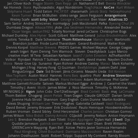
Jan Oliver Koch
Reggie Storm
Dan Repp
pk
Nathaniel E Bell
Benita Winckler
Kai Honeck
Íkara
Psychosadistic
Algot Nordström
Trag1cHaze
KaiCee
Kurt Wilson
Stéphane Huart
Todd Eaton
P4C1F15T
charamath
Jakob Stolz
YeGrayHound
Kevin Turner
Brian McMullen
oleko senga
Jason Ferguson
Arrangemonk
Wesley Scafe
scott bilby
Victor
George e Chianese
Ben Visser
Albatross 3D
Sam Sartor
Andrej Striezenec
normalguy
Josh Macdonald
Pafka
Byeong Chul JIN
Dumbass Dragon
Alkaza1996
jAde
Lea Seidman Hernandez
Alexander Becker
Oscar Vargas
sastun1962
Totally Normal
Jared LeClaire
Christopher Bogs
Michael Dunkley
Alex Hyner
Scott Gilbert
Matthew Gerard
Julius Brockelmann
Alex
sotiris
Teneka B.
Dale Schwiesow
Thom Rittenhouse
Marcin Ignac
Martinotti
Brandon Jordan
Frode Lund Tharaldsen
Gerard Redmond
Walter Rice
Dennis Korpel
Matthew Stevens
PIXDES Games
Michael Mayeux
George Giagias
arash tirgari
Ryan Dening
Tim Warnock
Steven
Deadlyblack
Lupo Marcio
creative mart
M Tera
Sebastian Karlsson
Iaian7 / John Einselen
AsTheRainFell
Volkor
Rijndael
Patrick T Sullivan
Alexander Rath
david mares
Nayden Dochev
Moira
Never Give Up
Sunamii
Ryan Rohrer
Andrew Oakley
Maraz
Mark Kohalmy
Michigan J Frog
Harvey Fong
CJ Guzman
Beefyblimps
Joakim Dahl
Jose
BingusGringus
Dale
Sid Brown
Jānis Circenis
Masashi Ueda
Bill Kinnon
Max Topham
Austin Walzl
Hannes
Rens Bais
qualtro
Piotr
Andrew Stevenson
anthony lawrence
Stuart Marsh
Frans Verbaas
Adam Murtomaa
Phil Galler
Matthew Garnett-Frizelle
Saliven
Markus Michael Egger
Andrew
J
Caramel the Vixen
Timothy J. Aveni
Moth
James Miller
z
Nico Marniok
Timothy G. McKenna
MY.NIGNIG Jr.
Kigon
John Cido
Der12teEisvogel
Brad Corlett
Basti
maj
LaCimaise
Thom Bakker
Chogang
Jason Pielak
Tiran Dagan
Claude GIROLET
Darian Smith
Joenne Hub-Strobl
Shannon
Gary English
Colin Dunne
Martin Koťátko
Alexis Shuping
William Lee
Trevor Hughes
Gabriella Caldwell
Vasili Rodriguez
David Beneš
Jeremy Brouwer
Erik Dodolović
Paulo Henrique
Hoodwinkedfool
Ruben Vroman
David Sibley
Emil Herzenstiel
Charles Janson
Christian Gomez
James Wilson
Niko Bidoli
Danny Arnold
CGJackB
Jeremy Nelson
Anton Heymann
Leo S
Brendon Padjasek
Evan Tillett
Bryan Applegate
Dylan Hall
J Ewell
Dys
Quddle Jameson
patrick siemer
nate
Mareno Harr Olsen
Brett Williams
GREENCom'e Mapping
Ryan Bell
Xcrow
Pedro Javier Somoza Hernando
Paul Klingberg
Olivié Bouchard
Damiano Mazzocchini
Raven Realm
Johann Oosthuizen
Scott
Robert Tolppi: Support My Content
Randy Bloom