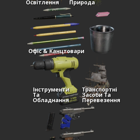
Освітлення
Природа
Офіс & Канцтовари
Інструменти
Транспортні
Та
Засоби Та
Обладнання
Перевезення