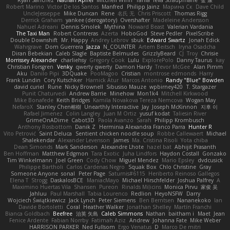
Ryan Sanchez
Nathan Apffel
Mitchell Winn
Tania
Ieva Straupmane
金 康
Robert Marino
Victor De los Santos
Manfred
Philipp Jainz
Марина Ск
Dave Child
UncleJesseppe
Mike Duncan
Rene
名氏 无
Chris Priscott
Thomas Rigg
Derrick Graham
yankee (derogatory)
Overshafter
Madeleine Andersson
Nahuel Adreani
Dennis Smolek
Mythina
Noward Beast
Valerian Vardania
The Taxi Man
Robert Contreras
Azerta
HoboGod
Steve Pedler
PixelScribe
Double Downshift
Mr. Happy
Andrey Lebrov
sbuk
Edward Swartz
Jonah Edick
Wahrgrave
Dom Guerrera
Jazza
N_COUNTER
Artem Beitsch
Iryna Osadcha
Diran Bebekian
Caleb Slagle
Baptiste Belmudes
GrizzlyBeard
CJ
Troy
Chrisie
Morrissey Alexander
charliehsy
Gregory Cook
Lulu
ExplorePolo
Danny Taurus
kay
Christian Forsgren
Venky
qwerty qwerty
Damon Hardy
Trevor McGee
Alan Pimm
Aku
Danilo Pipi
3DQuake
PooMagoo
Cristian
montrose edmonds
Harry
Frank Lundin
Cory Kutschker
Harnick Atur
Marcos Antonio
Randy "Blue" Bowden
david curiel
Rune
Nicky Brownell
Sibusiso Mauze
wpbirney420
T. Stargazer
Punit Chaturvedi
Andrew Barrie
Minehow
Mon1k4
Mitchell Kirkwood
Mike Bonafede
Keith Bridges
Kamila Novakova Tereza Nemcova
Wogan May
NefaroX
Stanley Chen榕樹
Unearthly Interactive
Jay
Joseph McKinnon
지후 이
Rafael Jimenez
Colin Langley
Juan M Ortiz
yusuf kodat
Taliesin River
GrimeOnADime
Cabot3D
Paola Avanzo
Sarah
Philipp Krombusch
Anthony Rosbottom
Danik Z
Herminia Alexandra Franco Parra
Hunter R
Vito Petrović
Saint Deluca
Sentient chicken noodle soup
Robbe Callewaert
Michael
Shalekendar
Alexander Levenson
James
Ma. Cristina Risoli
Yota chiba
Dean Simonds
Mark Sanderson
Alexandre Lhote
hazel bat
Abhijit Prasanth
Ben Hoffman
Matthew Edgmon
Tara Exotic
Juha Lindfors
Haydon Costall
Gonzako
Tim Winkelmann
Joel Green
Cody Chow
Miguel Mendez
Mario Epsley
dvdcusick
Philippe Bartholi
Carlos Cardenas Negro
Squak Box
Chlo Christine
Gray
Someone Anyone
sonal
Peter Page
Saturnis#6115
Heriberto Reinoso Gallegos
Elena T
Strogg
DaskalosBCE
ManiacMayo
Michael Hirschfelder
Joshua Palfrey
A
Maximino Huertas Vila
Shansen
Pureon
Rinalds Miļicins
Monica Pirvu
家俊 吴
Jahluu
Paul Marshall
Tabia Lourenco
Redlion
HeyoNSFW
Darry
Wojciech Świątkiewicz
Jack Lynch
Peter Siemens
Ben Berntsen
Nananekoko
Ian
Davide Bortoletti
Coral
Heather Walker
Jonathan Shelley
Martín Franchi
Bianca Goldbach
Beefree
治英 矢島
Caleb Simmons
Nathan
baitham i
Maet
Jean
Fenice Ardente
Fabian Norrby
Fatimah Aziz
Andrew
Johanna Fate
Mike Weber
HARRISON PARKER
Ned Fullsom
Ergo Venatus
D
Marco De mitri