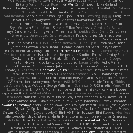
HAR
valsekamerplant
Cemile Høyer
Viviane Souza
Meredith Jones
Van Gun
Brittany Martin
Robyn Roach
Kai Wu
Carr Simpson
Mike Galland
Brian Eichenberger
Syl Pu
Kevin Jeryd
Christian Tennant
SporkSkaffel
Zac Zabawa
Junzhe Zhu
nate arnold
Flynn Duniho
Pietro Piemontese
Ronnie Barnett
Todd Bennion
SpacePuffle
Tristan Fogle
Spec
Peter G
rayryeng
鸝瑩 魏
Craig Smith
fatcat
Daisuke Nagasawa
Bruf4
Anastasia Komaritska
Laurent Belcour
Kenneth Simmons
Amir Mansour
Joaquim Vergara
Lizbeth
Dakota Klatt
Bryn Morrison-Elliott
Mana
Simeon Milkov Velchevsky
Camille De Bastiani
Jenya Zenchenko
Burning Astral
Three Hats
Jamonidas
Soul Evans
Carlos Javier
Silverelitist
Dane Bucao
Salomé Lagarde
Patricio Torres
Clara Truchsess
Chantal LeBlanc
Garrett Calloway
nøixzy
Nicholas Day
Svetlin
Marco Evangelisti
Jack Kibble-White
MTU1500
Jordan Krakowski
Juuso Sipilä
SofaKing42
Frank
Jermaine Dawson
Chen Huang
Étienne Pikatoff
Sri Sonti
Bassy's Games
Bailey Rosenthal
George Luna
JEFF
Plane2House
Bob F
Matt
Zoemoney
Azula
Christopher Johansen
Harry Merrett
Respectable Studios
Phil Wilt
Dmitry Sorokin
Cookymine
Daniel Dias
Pixi_lab
MD1
Veronica
Rory
Brendan Droppo
Kelton McEwen
Rico Levitt
Liquid Cooled
Nadia
Skedo
Pedro Viana
Oleksii Komarov
Can
Desmond Johnson
Richard
Roman Volobuev
Teraa Bull
Chodey
Luke Fenwick
Xindrrobo
Noura S
Brett Wheeler
Bees Wax
Nicole Pérez
Frank Hereford
Carlos Ramírez
Arianna Montanari
Ikkeii
Shannonigans
Maggie Raycheva
Richard Funnell
Leonardo Borsten
Vinicius Morgado
BluntBSE
CW Animations
Anonymous Person
鈴葵
Jeff Kraemer
Nicole Findlay
Shirley
Lisa Anders
Angus McAloon
George Willaman
Sparazza D
RKG media
Manu T
S K
Lucas Signoles
NinjARTA
Mohamedmoawad Hilal
Tamás Kuklics
Pierre Moore
seguin matthis
OneGhastlyGhoul
Toby Howe
Nastassia Reutskaya
Chris Wintermyer
Liam Davis
chris reis
Ross
styles
Blaine Gray
Lewis Stephens
Alex Brown
MDTH
Sabaz Ahmad
maru
Make
Yokami c:
mik
Scott
Jonathan Ojibway
Brandon
Swann Fourmanoy
sinsin
Ken Ishikawa
Stanislav
ryan mrazik
峻辰 朱
Joshua Jacobs
Joseph Dignan
Ta Sp
Matthew-Gracey Desravines
Anika
Juan Ramón Ortiz Estévez
Shivam Ganju
Anıl Çaylak
JacobyO
Bình Võ Thiên
bavazov
Elhi Stevens
Alec Keck
halle stoeppler
david
jstevens
Martín Niz Tutoriales
Combrinck
Johan Simonsson
dokiderg
Brian Lane
Nathan Salla
S A Cooke
Jaber Alarbash
Solid Neptune
Donald Stooks
Little Weird Kid Stories
YUKI SHIBUTANI/ YUN
Trevor Larson
Aaron
Maxim Nordentz
Caio Notari
Tomi Ollikainen
Aimé
cloudhed
Duskfall
Samuel Bassale
Mathijs Peerboom
Filip Nyborg
leon labyk
Triangle Interactive