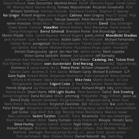
David Pekarek
Evan Seccombe
Manfred Knorr
PaulR
Malcolm Dwyer
Derek Carlin
RF
Wendy Ward
Fianna Wong
Tomasz Wyszolmirski
Riccardo Giovanetti
fr54
William Schilthuis
Herman Idzerda
Stephane Toraldo
Stephen D Swaney
Kai Gregor
Robert Angone
James Rogers
Calinou
Alan Gregory
Paul O' Grady
Phyl
Luthien Dulk
Miguelaxa
Takuya Sawatari
Peter Moonen
ambientCG
xavier moscoso
Vedat Afuzi
Thomas Lisle
Warren Moore
David
Zaq Schlanger
Chase Stone
Conicer
VoxelKei
Mikkel Nielsen
Nico Wardakas
Frank Grande
Denys Holovyanko
Bernd Schmidt
Brendon Porter
Erik Brundidge
Samuel
Martin Pražák
Sofia
Cyrille Maurice
Patrick Nugent
penti_mmd
Mondlicht Studios
Jack Humbert
Gun
Arman Sernaz
Atdhe Gashi
Petr Hloušek
Michael Fernandez
Caitlyn Byrne
paragsatyal
Nino Kapetanovic
Tobias Gallé
SonOfPorcupine
Leo Santos
Rob Waller
Michael Porter
Puzzlebox Props
Justin
honda78
Dimitri Diakopoulos
zgred
Jen Hao Yeh
esther carney
Mark Lopatka
Victor Gama Sabbithi
Alexlee
Jed Laurance
Jeff Barnaby
Johnathan Alan Vanderpool
Oliver Hotz
Scott Wilson
Cadalog, Inc.
Tobias Rösli
Rick Palmer
Neal Huston
sean dunderdale
Erel Herzog
OroborosNZ
RaptorBricks
Domenic S
Laura Ganis
Ike Li
Pietro Ponti
William Unsworth
Lorie Loeb
Fabrice Zaini
Andrew_D
R.H. García
William Carey
Michael B Johnson
G.P
Goro Fujita
Robert Wallis
Alexander Bachvarov
Evan Campbell
Rene Gansen
Clifford A Worsham
Fábio De Carvalho
Mike Festa
Martin Banak - Dr Zed
fred gissubel
Ayetheist
Edgard Costa
JJ
Pere Pau Sancho
Kevin Barnum
Henrik Berglund
Jay Piboontum
Patrick Lowry
Richard Wright
kiky
John Moon
Francis Boyle
Devin Harris
HDR Light Studio
Peter Baintner
Da5id
Bob Dowling
Daniel Fitzgerald
Dana McCabe
Miket
jehrmaig
f1rstpers0n
Peggy O'Brien
Jason Lai
Bernd Dully
Satoshi Yamasaki
Doug Auerbach
fengquan wang
Aeon Soul
Mark Krenz
Nicholas Rubin
Krzysztof Zwolinski
JG3
Nicolas Côté
V-o
Josh Purple
Peter Rittinger
Benjamin Schechter
Ryan Won-Meng Apuy
Liam Beck
AuroranFilms
Just Gollor
Glyn Wolf
亮作 淡波
Melody Helen MacFarlane
Makoto Izawa
Marc Lemoine
Vadim Turchin
Odin3D
Travis
Moiarte3d
Tim van Helsdingen
WyrmHead
Shawn Miller
Tawny Tomsen
Andy Hickmott
Mikayla
Hiroshi Saito
Steve Hurley
Sophie Gilbert
Grische
Nigel Hillyer
Art of 3D Rendering
Robert Simpson
Nizzero
Ritchie Owens
Agon Ushaku
Zisis Psalidas
Nelson C
Matthias
Stareagle
BunnyCyclops Bunny
J.C.
Jason Scott
Jacob Larson
Tom Jachmann
Max
Cristian Rocco
Daniel Raboldt
ray
Zach Hoy