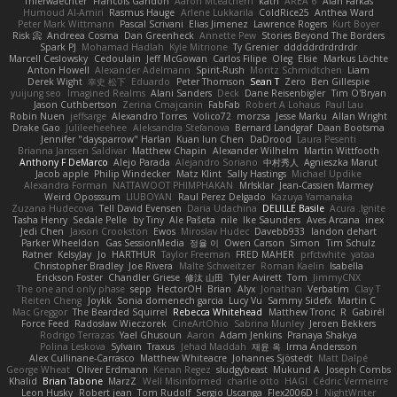
Thierwaechter
Francois Gandon
Aaron Mceachern
kath
AREA 6
Alan Farkas
Humoud Al-Amiri
Rasmus Hauge
Arlene Lukkarila
ColdRice25
Anthea Ward
Peter Mark Wittmann
Pascal Scrivani
Elias Jimenez
Lawrence Rogers
Kurt Boyer
Risk 📀
Andreea Cosma
Dan Greenheck
Annette Pew
Stories Beyond The Borders
Spark PJ
Mohamad Hadlah
Kyle Mitrione
Ty Grenier
dddddrdrdrdrdr
Marcell Ceslowsky
Cedoulain
Jeff McGowan
Carlos Filipe
Oleg
Elsie
Markus Löchte
Anton Howell
Alexander Adelmann
Spirit-Rush
Moritz Schmidtchen
Liam
Derek Wight
幸史 松下
Eduardo
Peter Thomson
Sean T
Zero
Ben Gillespie
yuijung seo
Imagined Realms
Alani Sanders
Deck
Dane Reisenbigler
Tim O'Bryan
Jason Cuthbertson
Zerina Cmajcanin
FabFab
Robert A Lohaus
Paul Lau
Robin Nuen
jeffsarge
Alexandro Torres
Volico72
morzsa
Jesse Marku
Allan Wright
Drake Gao
Julileeheehee
Aleksandra Stefanova
Bernard Landgraf
Daan Bootsma
Jennifer "daysparrow" Harlan
Kuan lun Chen
DaDrood
Laura Pesenti
Brianna Janssen Saldivar
Matthew Chapin
Alexander Wilhelm
Martin Wittfooth
Anthony F DeMarco
Alejo Parada
Alejandro Soriano
中村秀人
Agnieszka Marut
Jacob apple
Philip Windecker
Matz Klint
Sally Hastings
Michael Updike
Alexandra Forman
NATTAWOOT PHIMPHAKAN
MrIsklar
Jean-Cassien Marmey
Weird Oposssum
LIUBOYAN
Raul Perez Delgado
Kazuya Yamanaka
Zuzana Hudecova
Tell David Evensen
Daria Udachina
DELILLE Basile
Acura .Ignite
Tasha Henry
Sedale Pelle
by Tiny
Ale Pašeta
nile
Ike Saunders
Aves Arcana
inex
Jedi Chen
Jaxson Crookston
Ewos
Miroslav Hudec
Davebb933
landon dehart
Parker Wheeldon
Gas SessionMedia
정율 이
Owen Carson
Simon
Tim Schulz
Ratner
KelsyJay
Jo
HARTHUR
Taylor Freeman
FRED MAHER
prfctwhite
yataa
Christopher Bradley
Joe Rivera
Malte Schweitzer
Roman Kaelin
Isabella
Erickson Foster
Chandler Griese
修汰 山田
Tyler Avirett
Tom
JimmyCNX
The one and only phase
sepp
HectorOH
Brian
Alyx
Jonathan
Verbatim
Clay T
Reiten Cheng
Joykk
Sonia domenech garcia
Lucy Vu
Sammy Sidefx
Martin C
Mac Greggor
The Bearded Squirrel
Rebecca Whitehead
Matthew Tronc
R
Gabirél
Force Feed
Radosław Wieczorek
CineArtOhio
Sabrina Munley
Jeroen Bekkers
Rodrigo Terrazas
Yael Ghusoun
Aaron
Adam Jenkins
Pranaya Shakya
Polina Leskova
Sylvain
Traxus
Jehad Maddah
재윤 옥
Irma Andersson
Alex Cullinane-Carrasco
Matthew Whiteacre
Johannes Sjöstedt
Matt Dalpé
George Wheat
Oliver Erdmann
Kenan Regez
sludgybeast
Mukund A
Joseph Combs
Khalid
Brian Tabone
MarzZ
Well Misinformed
charlie otto
HAGI
Cédric Vermeirre
Leon Husky
Robert jean
Tom Rudolf
Sergio Uscanga
Flex2006D !
NightWriter