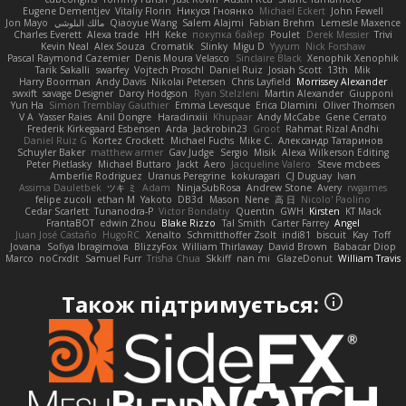
Eugene Dementjev
Vitaliy Florin
Никуся Гноянко
Michael Eckert
John Fewell
Jon Mayo
مالك البلوشي
Qiaoyue Wang
Salem Alajmi
Fabian Brehm
Lemesle Maxence
Charles Everett
Alexa trade
HH
Keke
покупка байер
Poulet
Derek Messier
Trivi
Kevin Neal
Alex Souza
Cromatik
Slinky
Migu D
Yyyum
Nick Forshaw
Pascal Raymond Cazemier
Denis Moura Velasco
Sinclaire Black
Xenophik Xenophik
Tarik Sakalli
swarfey
Vojtech Proschl
Daniel Ruiz
Josiah Scott
13th
Mik
Harry Boorman
Andy Davis
Nikolai Petersen
Chris Layfield
Morrissey Alexander
swxift
savage Designer
Darcy Hodgson
Ryan Stelzleni
Martin Alexander
Giupponi
Yun Ha
Simon Tremblay Gauthier
Emma Levesque
Erica Dlamini
Oliver Thomsen
V A
Yasser Raies
Anil Dongre
Haradinxiii
Khupaar
Andy McCabe
Gene Cerrato
Frederik Kirkegaard Esbensen
Arda
Jackrobin23
Groot
Rahmat Rizal Andhi
Daniel Ruiz G
Kortez Crockett
Michael Fuchs
Mike C.
Александр Татаринов
Schuyler Baker
matthew armer
Gav Judge
Sergio
Misik
Alexa Wilkerson Editing
Peter Pietlasky
Michael Buttaro
Jackt
Aero
Jacqueline Valero
Steve mcbees
Amberlie Rodriguez
Uranus Peregrine
kokuragari
CJ Duguay
Ivan
Assima Dauletbek
ツキ ミ
Adam
NinjaSubRosa
Andrew Stone
Avery
rwgames
felipe zucoli
ethan M
Yakoto
DB3d
Mason
Nene
高 日
Nicolo' Paolino
Cedar Scarlett
Tunanodra-P
Victor Bondatiy
Quentin
GWH
Kirsten
KT Mack
FrantaBOT
edwin Zhou
Blake Rizzo
Tal Smith
Carter Farrey
Angel
Juan José Castaño
HugoRC
Xenalto
Schmitthoffer Zsolt
indi81
biscuit
Kay
Toff
Jovana
Sofiya Ibragimova
BlizzyFox
William Thirlaway
David Brown
Babacar Diop
Marco
noCrxdit
Samuel Furr
Trisha Chua
Skkiff
nan mi
GlazeDonut
William Travis
Також підтримується: