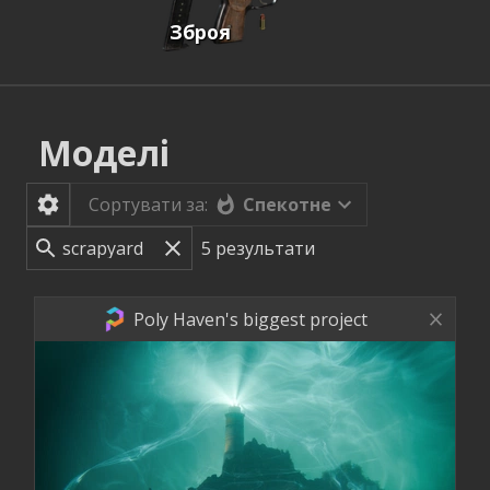
Зброя
Моделі
Спекотне
Сортувати за:
5
результати
Poly Haven's biggest project