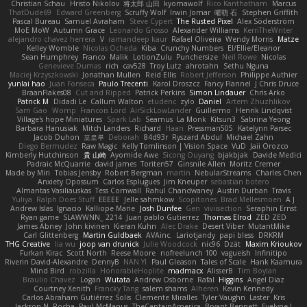
Christian Schau
Hristo Nikolov
将太郎 山田
kyomawolf
Rico Kanthatham
Marcus
ThatDude69
Edward Greenberg
Scruffy Wolf
Irwin Jomar
曜萌 石
Stephen Griffith
Pascal Bureau
Samuel Avraham
Steve Cypert
The Rusted Pixel
Alex Söderström
MoE MoW
Autumn Grace
Leonardo Grosso
Alexander Williams
KerriTheWriter
alejandro chavez herrera
V
ramandeep kaur
Rafael Oliveira
Wendy Morris
Matze
Kelley Womble
Nicolas Ocheda
Kiba
Crunchy Numbers
El/Ellie/Eleanor
Sean Humphrey
Franco
Malik
LotionZulu
Punchersize
Neil Rowe
Nicolas
Genevieve Dumas
rich
cav528
Troy Lutz
ahrotahn
Sethu Nguna
Maciej Krzyszkowski
Jonathan Mullen
Reid Ellis
Robert Jefferson
Philippe Authier
yunlai hao
Juan Fonseca
Paulo Trecenti
Karol Droszcz
Fancy Flannel
J Chris Druce
BraanFlakes08
Cut and Ripped
Patrick Perkins
Simon Lindauer
Chris Arko
Patrick M
Didadi Le
Callum Walton
etudenc
zylo
Daniel
Artem Zhuzhlikov
Sam Gao
Womp
Francois Lord
AirSickLowLander
Guillermo
Henrik Lindqvist
Village's hope Miniatures
Spark Lab
Seamus
La Monk
Kitsun3
Sabrina Yeong
Barbara Hanusiak
Mitch Landers
Richard
Haan
Pressman505
Katelynn Parsec
Jacob Duhon
포로루
Deborah
84d93r
Ryszard Abdul
Michael Zahn
Diego Bermudez
Raw Magic
Kelly Tomlinson | Vision Space
VuD
Jaii Orozco
Kimberly Hutchinson
貴 山崎
Ayomide Awe
Sicong Ouyang
bjakbjak
Davide Medici
Padraic McQuarrie
david james
Toriten57
Ginsnile Allen
Moritz Cremer
Made by Miri
Tobias Jensby
Robert Bergman
martin
NebularStreams
Charles Chen
Anxiety Opossum
Carlos Esplugues
Jim Kneuper
sebastian botero
Almantas Vasiliauskas
Tess Cornwall
Rahul Chandwaney
Austin Durban
Travis
Yuliya
Ralph Does Stuff
EEEEE
Jelle sahmkow
Scopitones
Brad Mellesmoen
A J
Andrew Islas
Ignacio
Kalliope Marie
Josh Dunfee
Gen
viviisection
Seraphin Ernst
Ryan game
SLAWWNN_ 2214
Juan pablo Gutierrez
Thomas Elrod
ZED ZED
James Abney
John kivinen
Kieran Kuhn
Alec Drake
Desert Viber
MutantMike
Carl Glittenberg
Martin Guldbaek
AVAinc.
Lariotjandy
papi bless
DRKRM
THG Creative
lia wu
joop van drunick
Julie Woodcock
nic96
Dzät
Maxim Krioukov
Furkan Kirac
Scott North
Reese Moore
nofreelunch 100
vagueish
Infinitipo
Riverin David-Alexandre
DennyB
NAN YI
Paul Gleason
Tales of Scale
Hank Kaamura
Mind Bird
robzilla
HonorableHoplite
madmacx
AlisserB
Tim Boylan
Braulio Chavez
Logan
Wutata
Andrew Osborne
Rafal
Higgins
Angel Diaz
Courtney Xenith
Francky Tang
salem shams
Alheren
Kevin Kennedy
Carlos Abraham Gutiérrez Solis
Clemente Miralles
Tyler Vaughn
Laster
Kris
Jackson N. Rocha
Paul McManus
TheCaptainAmerica
Bryant Bennett
Evelyne I