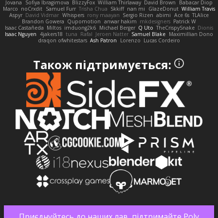
Jovana
Sofiya Ibragimova
BlizzyFox
William Thirlaway
David Brown
Babacar Diop
Marco
noCrxdit
Samuel Furr
Trisha Chua
Skkiff
nan mi
GlazeDonut
William Travis
Aspyr
David Vidmar
Whispers
rony maayan
Sergio Rizen
abimi
Ace 6s
TLAlice
Brandon Gowera
Qupomotion
anwar hakim
mkdesigners
Patrick W
Isaac Castañeda
Miltos
imduong2k6
Michael Berger
Q Uto
TheCrispySnake
Dionis
Isaac Nguyen
4jakers18
tuna
Rafal
Jeroen Natter
Samuel Blake
Maximillian Dono
draqon ofwhitestars
Ash Patron
Lorenzo
Lucas Cordeiro
Також підтримується:
Приєднуйтесь до наших лав, підтримайте Poly