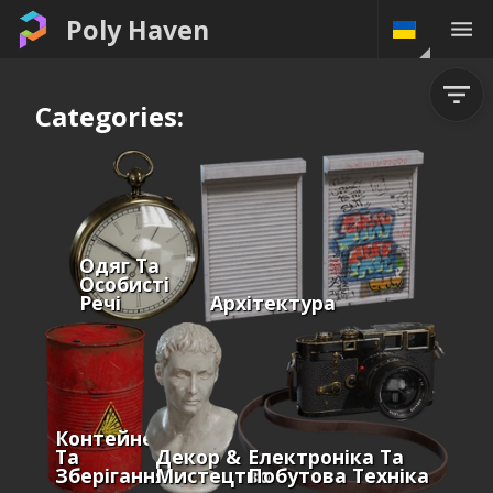
Poly Haven
Categories:
Одяг Та
Особисті
Речі
Архітектура
Контейнери
Та
Декор &
Електроніка Та
Зберігання
Мистецтво
Побутова Техніка