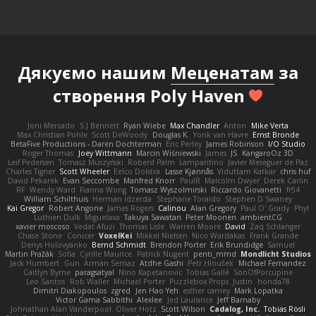
Дякуємо нашим
Меценатам
за
створення Poly Haven
Joni Mercado
S J Bennett
Ryan Wiebe
Max Chandler
Anton
Mike Verta
Max Christian Pohle
Scott DeWoody
Douglas K.
Yorik van Havre
Ernst Bronde
BetaFive Productions - Daren Dochterman
Eric Perley
James Robinson
I/O Studio
Roger Thomas
Joey Wittmann
Marcin Wiśniewski
James
JS
KangaroOz 3D
Leif Pedersen
Tomasz Muszyński
Roberd Palm
Lampantino
Javier Meseguer de Paz
Charles Tigner
Scott Wheeler
Eelco Dolstra
Lasse Kjønnås
Viduttam Katkar
chris huf
David Pekarek
Evan Seccombe
Manfred Knorr
PaulR
Malcolm Dwyer
Derek Carlin
RF
Wendy Ward
Fianna Wong
Tomasz Wyszolmirski
Riccardo Giovanetti
fr54
William Schilthuis
Herman Idzerda
Stephane Toraldo
Stephen D Swaney
Kai Gregor
Robert Angone
James Rogers
Calinou
Alan Gregory
Paul O' Grady
Phyl
Luthien Dulk
Miguelaxa
Takuya Sawatari
Peter Moonen
ambientCG
xavier moscoso
Vedat Afuzi
Thomas Lisle
Warren Moore
David
Zaq Schlanger
Chase Stone
Conicer
VoxelKei
Mikkel Nielsen
Nico Wardakas
Frank Grande
Denys Holovyanko
Bernd Schmidt
Brendon Porter
Erik Brundidge
Samuel
Martin Pražák
Sofia
Cyrille Maurice
Patrick Nugent
penti_mmd
Mondlicht Studios
Jack Humbert
Gun
Arman Sernaz
Atdhe Gashi
Petr Hloušek
Michael Fernandez
Caitlyn Byrne
paragsatyal
Nino Kapetanovic
Tobias Gallé
SonOfPorcupine
Leo Santos
Rob Waller
Michael Porter
Puzzlebox Props
Justin
honda78
Dimitri Diakopoulos
zgred
Jen Hao Yeh
esther carney
Mark Lopatka
Victor Gama Sabbithi
Alexlee
Jed Laurance
Jeff Barnaby
Johnathan Alan Vanderpool
Oliver Hotz
Scott Wilson
Cadalog, Inc.
Tobias Rösli