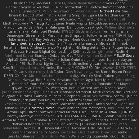
hullin thierry
Jackson L.
Harri Myllynen
Bojan Kostovic
Owen Connor
Gabriel Chvyrev
Wixer
Wasu Ju'Nior
mrthethatone
SketchedAnimationStudios
Daniel Larios-parra
Pablo
selvinsworld
Payton Heniser
Michael Hays
Vae
Bryan Kirkwood
Worthington
Creating Simpires
Sigma Eta
Matthias Carrick
Sagida T
Eddy
Raik Remus
APS Studio
Yvonne Ott
Menyhárt Marcell
Matthew Lowery
MrIncognito
Ed garas
Realmwrights
MikusMasquerade
jorge R
Ns
Khaidu
ryan jordan
Gabriel Malmgren
Dan Bojorquez Angulo
Williem McWhorter
Liam Tanaka
Mahmoud Khetabi
יניב חלה
Sladana Vukoja
Tom Weijnjes
jen
Danarogon
Streemer
Eli Mason
James Simpson
Hollow_Jenza
eje
지환 이
log
luke harrison
C
Ray Delapaz
Dmytro
Noah Couallier
Character34
indiiglo
Javlonbek rajabbayev
Crewman 47
Isabelle Lamarque
Michael Shimniok
Jonathan Harris
Andrea Lorenzo Mereghetti
Nils Ringlstetter
Osbiel Roque Arocha
Rebecca
Humza R Iqbal CombatNinja1269
laddc
sellig64
Javier
Radix N
Ariel Ilmari Kajava
Brandon DeLauney
Geoff Allen
Kamran Kadirov
MELUIP Store
Alpha3
Spotty Spotty YQ
TrixMix
Julian Quintero
julian reyes
Nareon
claytpn
Alquiler PS5
Era Rerza
bjgrimoari
Caleb Mcmullen
giovanni varani
Mackenzie
KuroShi
michael sierra
Nameless Renders
MMDCRAZED
DivineXavier
DEATHSTEED
Cli4D
vamsidhar reddy
Jack Taylor
Olov Melander
James Barrie
Bryant Price
DEEPNOX
Pen
Michael Koschmieder
pato dlgv
Wrinkly Blink
Ruben
Jesper Elling
Onooka
Kseniya
Boo Bugless
Mesaland
Winter Night
Mert İyiiz
forrobloxdev
J. Brendan Elmore
Octavia's Mesh Grove
MinhazMurks
Fxntxnile
Eric Moyer
qaylanuraya
Derek Ray
Waaagghh
Joshua Vincent
Amar
Declan Newell
Javier Fernández Alegre
julian silver
Nomadic Astronaut
Mark Vecchio
dosuken0122
quagootle
Hirokazu Yamakura
enitzur
Zephon
Gil Bruvel
Matthew Zaneski
junior
whitey
Jack John
Will Makes Beats
SupremeAhegao
nori
Marlise Launstein
Vesperal Mind
Milk Crate
Richard Gallagher
Firelegend
Toby Meadows
Tyler Huff
Adam N'Diaye
Gerardo Orozco
Oskar Mendez
NoGreatMystery
Bike Kefeli
shiipi
Arthur Lops
Oliver Cromwell
Tomer Meltser
Luke Ridehalgh
ADRIANO JONUS
Timothy Montoya
soda basket
SANTIAGO SANTOS ESTRADA
j_ edak
Josue Uribe
Anton Rubets
Gui Ramalho
Noah Patterson
Jomenikia
Bennett Greene
Peter Hale
Nathaniel Roberts
Mechrot
elijah kenney
J H
Astone Massie
Tobi Staerk
milad tatar
Thomas
DHL
Bryan Intindola
Archman
Billy Bob
Evan C
SHALIWA233
Stefan Jammertzheim
SpiSlu
Joe Carlos
Oscar Castillo
bleached
senko
Lasse Leonhardsen
3darchstuffs
Martin Wells
Skittlq
SquareIsNotCool
Tobias