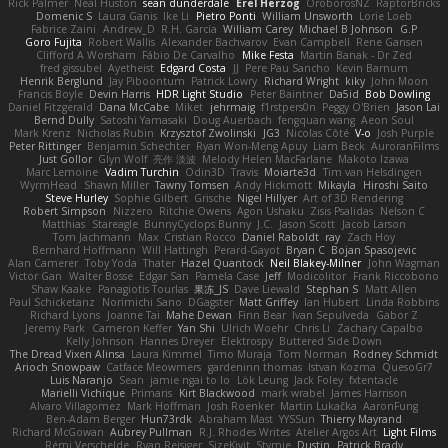
Rick Palmer
Neal Huston
sean dunderdale
Erel Herzog
OroborosNZ
RaptorBricks
Domenic S
Laura Ganis
Ike Li
Pietro Ponti
William Unsworth
Lorie Loeb
Fabrice Zaini
Andrew_D
R.H. García
William Carey
Michael B Johnson
G.P
Goro Fujita
Robert Wallis
Alexander Bachvarov
Evan Campbell
Rene Gansen
Clifford A Worsham
Fábio De Carvalho
Mike Festa
Martin Banak - Dr Zed
fred gissubel
Ayetheist
Edgard Costa
JJ
Pere Pau Sancho
Kevin Barnum
Henrik Berglund
Jay Piboontum
Patrick Lowry
Richard Wright
kiky
John Moon
Francis Boyle
Devin Harris
HDR Light Studio
Peter Baintner
Da5id
Bob Dowling
Daniel Fitzgerald
Dana McCabe
Miket
jehrmaig
f1rstpers0n
Peggy O'Brien
Jason Lai
Bernd Dully
Satoshi Yamasaki
Doug Auerbach
fengquan wang
Aeon Soul
Mark Krenz
Nicholas Rubin
Krzysztof Zwolinski
JG3
Nicolas Côté
V-o
Josh Purple
Peter Rittinger
Benjamin Schechter
Ryan Won-Meng Apuy
Liam Beck
AuroranFilms
Just Gollor
Glyn Wolf
亮作 淡波
Melody Helen MacFarlane
Makoto Izawa
Marc Lemoine
Vadim Turchin
Odin3D
Travis
Moiarte3d
Tim van Helsdingen
WyrmHead
Shawn Miller
Tawny Tomsen
Andy Hickmott
Mikayla
Hiroshi Saito
Steve Hurley
Sophie Gilbert
Grische
Nigel Hillyer
Art of 3D Rendering
Robert Simpson
Nizzero
Ritchie Owens
Agon Ushaku
Zisis Psalidas
Nelson C
Matthias
Stareagle
BunnyCyclops Bunny
J.C.
Jason Scott
Jacob Larson
Tom Jachmann
Max
Cristian Rocco
Daniel Raboldt
ray
Zach Hoy
Bernhard Hoffmann
Will Hattingh
Perard-Gayot
Bryan C
Bojan Spasojevic
Alan Camerer
Toby Yoda
Thater
Hazel Quantock
Neil Blakey-Milner
John Wagman
Victor Gan
Walter Bosse
Edgar San
Pamela Case
Jeff
Modicolitor
Frank Riccobono
Shaw Kaake
Panagiotis Tourlas
果冻_JS
Dave Liewald
Stephan S
Matt Allen
Paul Schicketanz
Norimichi Sano
DGagster
Matt Griffey
Ian Hubert
Linda Robbins
Richard Lyons
Joanne Tai
Mahe Dewan
Finn Bear
Ivan Sepulveda
Gabor Z
Jeremy Park
Cameron Keffer
Yan Shi
Ulrich Woehr
Chris Li
Zachary Capalbo
Kelly Johnson
Hannes Dreyer
Elektrospy
Buttered Side Down
The Dread Vixen Alinsa
Laura Kimmel
Timo Muraja
Tom Norman
Rodney Schmidt
Arioch Snowpaw
Catface Meowmers
gardeninn thomas
Istvan Kozma
QuesoGr7
Luis Naranjo
Sean
jamie ngai to lo
Lök Leung
Jack Foley
fxtentacle
Marielli Vichique
Primaris
Kirt Blackwood
mark wrabel
James Harrison
Alvaro Villagomez
Mark Hoffman
Josh Roenker
Martin Lukačka
AaronFung
Ben-Adam Berger
Hun73rdk
Abraham Mast
YYSSun
Thierry Mayrand
Richard McGowan
Aubrey Pullman
R.J. Rhodes Writes
Atelier Argos Art
Light Films
Rémi Verschelde
Ryan Reisiger
SizeKivit
Stymie
Dustin
Patrick Brady