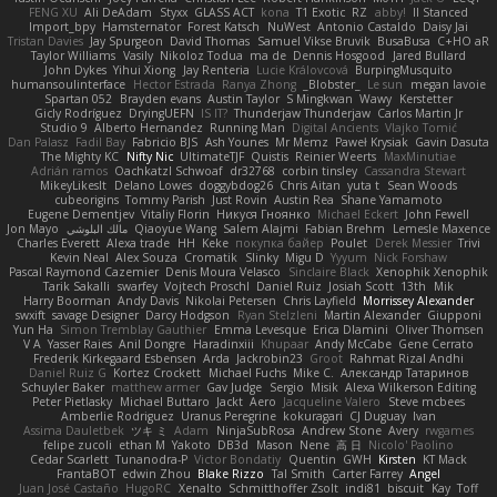
FENG XU
Ali DeAdam
Styxx
GLASS ACT
kona
T1 Exotic
RZ
abby!
ll Stanced
Import_bpy
Hamsternator
Forest Katsch
NuWest
Antonio Castaldo
Daisy Jai
Tristan Davies
Jay Spurgeon
David Thomas
Samuel Vikse Bruvik
BusaBusa
C+HO aR
Taylor Williams
Vasily
Nikoloz Todua
ma de
Dennis Hosgood
Jared Bullard
John Dykes
Yihui Xiong
Jay Renteria
Lucie Královcová
BurpingMusquito
humansoulinterface
Hector Estrada
Ranya Zhong
_Blobster_
Le sun
megan lavoie
Spartan 052
Brayden evans
Austin Taylor
S Mingkwan
Wawy
Kerstetter
Gicly Rodríguez
DryingUEFN
IS IT?
Thunderjaw Thunderjaw
Carlos Martin Jr
Studio 9
Alberto Hernandez
Running Man
Digital Ancients
Vlajko Tomić
Dan Palasz
Fadil Bay
Fabricio BJS
Ash Younes
Mr Memz
Paweł Krysiak
Gavin Dasuta
The Mighty KC
Nifty Nic
UltimateTJF
Quistis
Reinier Weerts
MaxMinutiae
Adrián ramos
Oachkatzl Schwoaf
dr32768
corbin tinsley
Cassandra Stewart
MikeyLikesIt
Delano Lowes
doggybdog26
Chris Aitan
yuta t
Sean Woods
cubeorigins
Tommy Parish
Just Rovin
Austin Rea
Shane Yamamoto
Eugene Dementjev
Vitaliy Florin
Никуся Гноянко
Michael Eckert
John Fewell
Jon Mayo
مالك البلوشي
Qiaoyue Wang
Salem Alajmi
Fabian Brehm
Lemesle Maxence
Charles Everett
Alexa trade
HH
Keke
покупка байер
Poulet
Derek Messier
Trivi
Kevin Neal
Alex Souza
Cromatik
Slinky
Migu D
Yyyum
Nick Forshaw
Pascal Raymond Cazemier
Denis Moura Velasco
Sinclaire Black
Xenophik Xenophik
Tarik Sakalli
swarfey
Vojtech Proschl
Daniel Ruiz
Josiah Scott
13th
Mik
Harry Boorman
Andy Davis
Nikolai Petersen
Chris Layfield
Morrissey Alexander
swxift
savage Designer
Darcy Hodgson
Ryan Stelzleni
Martin Alexander
Giupponi
Yun Ha
Simon Tremblay Gauthier
Emma Levesque
Erica Dlamini
Oliver Thomsen
V A
Yasser Raies
Anil Dongre
Haradinxiii
Khupaar
Andy McCabe
Gene Cerrato
Frederik Kirkegaard Esbensen
Arda
Jackrobin23
Groot
Rahmat Rizal Andhi
Daniel Ruiz G
Kortez Crockett
Michael Fuchs
Mike C.
Александр Татаринов
Schuyler Baker
matthew armer
Gav Judge
Sergio
Misik
Alexa Wilkerson Editing
Peter Pietlasky
Michael Buttaro
Jackt
Aero
Jacqueline Valero
Steve mcbees
Amberlie Rodriguez
Uranus Peregrine
kokuragari
CJ Duguay
Ivan
Assima Dauletbek
ツキ ミ
Adam
NinjaSubRosa
Andrew Stone
Avery
rwgames
felipe zucoli
ethan M
Yakoto
DB3d
Mason
Nene
高 日
Nicolo' Paolino
Cedar Scarlett
Tunanodra-P
Victor Bondatiy
Quentin
GWH
Kirsten
KT Mack
FrantaBOT
edwin Zhou
Blake Rizzo
Tal Smith
Carter Farrey
Angel
Juan José Castaño
HugoRC
Xenalto
Schmitthoffer Zsolt
indi81
biscuit
Kay
Toff