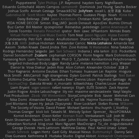
Puppeteerist
Tyler Phillips
J.P. Raymond
hayden harry
NightRaven
Eduardo Gottschald
Abeni Campos
cameronfr
Dominick
Joe Young
Sascha Becker
Joshua Scelfo
Annah Gestaga
SmaackBZ62
JollyYeen
oscall L
友理 斉藤
Kuba
Gabrielius M
Scott Moen
Kaylee
Thomas Pierro
Gustavo Pliego
Noah
Юлія Кізі
Daisy Belknap
ZMM
Jason Anderson
Christian Kohli
Satyan Patel
YEDA HOME DECOR
Simon
Reg_LMO
Jacob Denault
ApocDev
Rumlo Olmub
Buz Carter
Bill Master
rpcexploiter
Reinaldus
jadedesign
Jamie Arseneault
K
Derek Toombs
Renato Pinochet
qrator
Ben
cawc
XPhantom
Mimski Beats
Virtual Performing Live Music Events
Tom Neal
Jason Nguyen
Alyssa Everett
Cyndersanity
Petr Fořt
disiboi
AnuRobinson
Shane Smith-Rojo
Evan Harridge
大海 久我
lilith
Joshua Hickman
Aleksandar Caricic
Nikita Leshakov
Amanda Vest
Axiom
Stefan Knaak
David Jindra
Tim
Zoie Robles
N Watanabe
Nina Takáčová
Rodrigo Hernández Salgado
Jan
Sari Schwarz
Indiana J
ella larkin
基德
Pocketfans
Daniel Sonderhoff
Zicalam
zephaniah CORSON
Florin Negele
Mark Dohrenbusch
Yunseong Noh
Liam Trancoso
Blob
Phill D
T_Zydelski
Konstantinos Polychroniadis
Targeted Individual Body Logger
Randy Lane
melanie hamilton
Lucy
Weasel
Elanor la
Vova Diakur
Jaden Rosi
Alon Cohen
Alexander October
文謙 許
Thor Ragnaros
Antoine Daubas
Ethan Tomaso
huaxuan Lei
Raptite
mogura
Nick Smith
AMcCarroll
high strangeness
Dylan Gorrell
Patrick Stallings
Neil Baker
ElUltimo DeLaFila
Yousick
Sankaku Bear
Dennis Libon
Reymeld Santiago
AJ
FacinusChip
Dakota Wreski
n_morcatti
killswitchkay
Charles Louie
Avaister
Liam Bryant
sagar sasson
rafael naranjo
Elijah
ELITE Scratch
Zack Kepner
Justin Rogow
Andre Labuschagne
lily ren
maxime vandecasteele
Vasyl Vasyliv
Post Production
Zbob
VW Winterstein
StorysComplete
Bob
Xavier
Mehmet Can
Nika Domi
Alexander Rayner-Barcelli
C
xd Idk
Hajime Tsunoda
FRNL Lou
Joel Montano
Bryan Hy
Jakub Zbyszynski
River Lockhart
Stefan Florea
MStorm
The Society of Visions
David Power
Michael Santoro
thu huynh
I_ViceRoy
Thomas Granger
bloli loli
Takashi M.
Melody Spiker
Spencer_
NicoPOWAAA
Kornel Anderson
Dixon Keller
Keenan Rush
Venkataram
LLB
Josh W.
Kevin Showman
Naomi Soh
McCoder
John Elliotte
Gregory Basile
Filip Wieland
Sebastian Norlund
blog cruvi
Marc Nguyen
MaxDezignz
Tic_cle
nogutidaisuke
George Dvorak
Haris Lattirom
Matthew Daday
Paul
Kamil Uriasz
Lirian
Sarah Schrock
Logan Hertz
Gaël Gilly
Musical Nexus
Buttmunky1
Danny Sale
Elias Guevara
Kathreena B
Huitaka Studio
Digital Abbot
Aleksandr Chebotariov