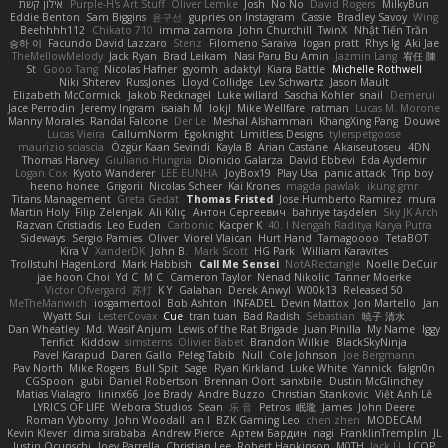
אילון קשת
Purple-H's Art Stuff
Oliver Lemke
Josh
No No
David Rogers
MilkyBun
Eddie Benton
Sam Biggins
윤구선
gupries on Instagram
Cassie
Bradley Savoy
Wing
Beehhhh112
Chikato 710
imma zamora
John Churchill
TwinX
Nhật Tiến Trần
승하 이
Facundo David Lazzaro
Stenz
Filomeno Saraiva
logan pratt
Rhys lg
Aki Jae
TheMellowMelody
Jack Ryan
Brad Leikam
Nasi Paru Bu Amin
Jazmin Lang
宥任 陳
St
Gooo Tang
Nicolas Hafner
gyomh
adaktyl
Kiara Battle
Michelle Rothwell
Niki Shterev
RussJones
Lloyd Collidge
Lev Schwartz
Jason Mault
Elizabeth McCormick
Jakob Recknagel
Luke willard
Sascha Kohler
snail
Demerui
Jace Perrodin
Jeremy Ingram
isaiah M
lokjl
Mike Wellfare
ratman
Lucas M. Morone
Manny Morales
Randal Falcone
Der Le
Meshal Alshammari
KhangXing Pang
Douwe
Lucas Vieira
CallumNorm
Egoknight
Limitless Designs
tylerspetgoose
maurizio sciascia
Özgür Kaan Sevindi
Kayla B
Arian Castane
Akaiseutoseu
4DN
Thomas Harvey
Giuliano Hungria
Dionicio Galarza
David Ebbevi
Eda Aydemir
Logan Cox
Kyoto Wanderer
LEE EUNHA
JoyBox19
Play Usa
panic attack
Trip boy
heeno honee
Grigorii
Nicolas Scheer
Kai Krones
magda pawlak
ikung gmr
Titans Management
Greta Gedat
Thomas Fristed
Jose Humberto Ramirez
mura
Martin Holy
Filip Zelenjak
Ali Kılıç
Антон Сергеевич
bahriye taşdelen
Sky JK Arch
Razvan Cristiadis
Leo Euden
Carbonic
Kacper K
40. I Nengah Raditya Karya Putra
Sideways
Sergio Pamies
Oliver
Viorel Vlaican
Hurt Hand
Tamagoooo
TetaBOT
Kira V
XanderDK
John B.
Mark Scott
HG Park
William Karavites
Trollstuhl HagenLord
Mark Habbish
Call Me Sensei
NotARectangle
Noelle DeCuir
jae hoon Choi
Yd C
M C
Cameron Taylor
Nenad Nikolic
Tanner Moerke
Victor Ofvergard
苏打
K Y
Galahan
Derek Anwyl
W00k13
Released 50
MeTheManwich
iosgamertool
Bob Ashton
INFADEL
Devin Mattox
Jon Martello
Jan
Wyatt Sui
LesterCovax
Cue
tran tuan
Bad Radish
Sebastian
暁子 清水
Dan Wheatley
Md. Wasif Anjum
Lewis of the Rat Brigade
Juan Pinilla
My Name
Iggy
Terifict
Kiddow
simsterns
Olivier Babet
Brandon Wilkie
BlackSkyNinja
Pavel Karapud
Daren Gallo
Peleg Tabib
Null
Cole Johnson
Joe Bergmann
Pav North
Mike Rogers
Bull Spit
Sage
Ryan Kirkland
Luke White
Yannick
falgn0n
CGSpoon
gubi
Daniel Robertson
Brennan Oort
sanxbile
Dustin McGlinchey
Matias Vialagro
lininx66
Joe Brady
Andre Buzzo
Christian Stankovic
Việt Anh Lê
LYRICS OF LIFE
Webora Studios
Sean
乐 音
Petros
眠瓏
James
John Deere
Roman Vyborny
John Woodall
an l
BZK Gaming Leo
chen zhen
MODECAM
Kevin Klever
dima sirababa
Andrew Pierce
Артем Бардин
nagi
FranklinTremplin
JL
Iustin Ocunschi
Joey Parrella
Christian Lee
Robert Hankinson
M0TH
Jack Ü
LCQP