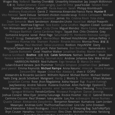
Wogan May
NefaroX
Stanley Chen榕樹
Unearthly Interactive
Jay
Joseph McKinnon
지후 이
Rafael Jimenez
Colin Langley
Juan M Ortiz
yusuf kodat
Taliesin River
GrimeOnADime
Cabot3D
Paola Avanzo
Sarah
Philipp Krombusch
Anthony Rosbottom
Danik Z
Herminia Alexandra Franco Parra
Hunter R
Vito Petrović
Saint Deluca
Sentient chicken noodle soup
Robbe Callewaert
Michael
Shalekendar
Alexander Levenson
James
Ma. Cristina Risoli
Yota chiba
Dean Simonds
Mark Sanderson
Alexandre Lhote
hazel bat
Abhijit Prasanth
Ben Hoffman
Matthew Edgmon
Tara Exotic
Juha Lindfors
Haydon Costall
Gonzako
Tim Winkelmann
Joel Green
Cody Chow
Miguel Mendez
Mario Epsley
dvdcusick
Philippe Bartholi
Carlos Cardenas Negro
Squak Box
Chlo Christine
Gray
Someone Anyone
sonal
Peter Page
Saturnis#6115
Heriberto Reinoso Gallegos
Elena T
Strogg
DaskalosBCE
ManiacMayo
Michael Hirschfelder
Joshua Palfrey
A
Maximino Huertas Vila
Shansen
Pureon
Rinalds Miļicins
Monica Pirvu
家俊 吴
Jahluu
Paul Marshall
Tabia Lourenco
Redlion
HeyoNSFW
Darry
Wojciech Świątkiewicz
Jack Lynch
Peter Siemens
Ben Berntsen
Nananekoko
Ian
Davide Bortoletti
Coral
Heather Walker
Jonathan Shelley
Martín Franchi
Bianca Goldbach
Beefree
治英 矢島
Caleb Simmons
Nathan
baitham i
Maet
Jean
Fenice Ardente
Fabian Norrby
Fatimah Aziz
Andrew
Johanna Fate
Mike Weber
HARRISON PARKER
Ned Fullsom
Ergo Venatus
D
Marco De mitri
Iulian-Eduard Varvara
Jack Plummer
Temple Simpson
Jonathan Diaz
Jadriaan
paul paviot
Emma Reynolds
Michael Rampe
Anna Kasunic
mleczyk
Valeria Rosales
ZerozenSFM
tbycae
Chloe Kiso
Alastair JL
chen li
OOPS!
Alessandro & Riccardo Lazzarin
Wilhelm Nylund
Michael Bertin
Michael Stetler
Yashi Zeng
Jacob Schelbert
Malignant
Hardy
J
Moritz S.
Chihirios
Ethan Mulwee
Jonathan Correa
Rose
Jhon Magdalena
Aisha Harper
Fuji
Rupert Eveleigh
JaaySweeney
Andrei Tabone
Ruslana Dutchak
Allen Partridge
EpsilonCG
Peter Jessiman
Nikki Navaille
komito
emil
Saintetixx
Zhou Weitong
Tony Elwood
Sprague Williams
FeroshGirlSims
Worawut Pongchen
Daniel Jennings
Joshua Conard
Mike Dyer
Jeremy Fukunaga
Rockie Hoerter
鸿彬 邱
Gabriel Brenne
Carmine Ciccone
Paul Shewan
luke gentile
Lux_Fox
azbeaupre
Binsei Numao
Quade Zaban
Aleksandra Davydenko
Benjamin Newman
Kumatora
Liam Jordan
Masanyao
Andreas Gohl
TheThomasTrainzUser
Line Ulv
John Dreessen
David Valentine
Edson Rodriguez
Dávid Borsodi
Lil Sleeping Bag
SubToMyYTplz
Bryn Couser
HanaYou
Hakar Kerarmor
Elric Chen
Michelle Hironaka
Yandong
Supachai Chanarittichai
Leonard Rio
Ben Seaman