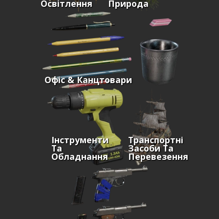
Освітлення
Природа
Офіс & Канцтовари
Інструменти
Транспортні
Та
Засоби Та
Обладнання
Перевезення