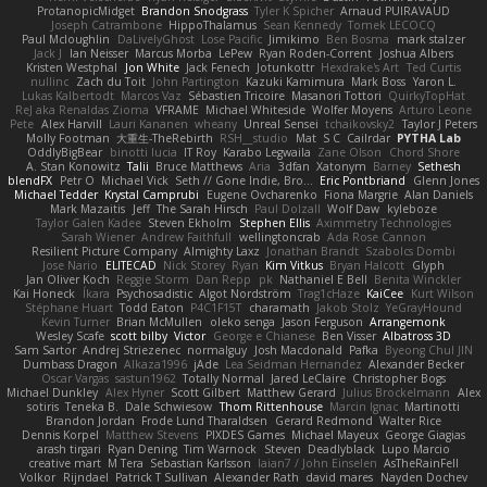
ProtanopicMidget
Brandon Snodgrass
Tyler K Spicher
Arnaud PUIRAVAUD
Joseph Catrambone
HippoThalamus
Sean Kennedy
Tomek LECOCQ
Paul Mcloughlin
DaLivelyGhost
Lose Pacific
Jimikimo
Ben Bosma
mark stalzer
Jack J
Ian Neisser
Marcus Morba
LePew
Ryan Roden-Corrent
Joshua Albers
Kristen Westphal
Jon White
Jack Fenech
Jotunkottr
Hexdrake's Art
Ted Curtis
nullinc
Zach du Toit
John Partington
Kazuki Kamimura
Mark Boss
Yaron L.
Lukas Kalbertodt
Marcos Vaz
Sébastien Tricoire
Masanori Tottori
QuirkyTopHat
ReJ aka Renaldas Zioma
VFRAME
Michael Whiteside
Wolfer Moyens
Arturo Leone
Pete
Alex Harvill
Lauri Kananen
wheany
Unreal Sensei
tchaikovsky2
Taylor J Peters
Molly Footman
大重生-TheRebirth
RSH__studio
Mat
S C
Cailrdar
PYTHA Lab
OddlyBigBear
binotti lucia
IT Roy
Karabo Legwaila
Zane Olson
Chord Shore
A. Stan Konowitz
Talii
Bruce Matthews
Aria
3dfan
Xatonym
Barney
Sethesh
blendFX
Petr O
Michael Vick
Seth // Gone Indie, Bro...
Eric Pontbriand
Glenn Jones
Michael Tedder
Krystal Camprubi
Eugene Ovcharenko
Fiona Margrie
Alan Daniels
Mark Mazaitis
Jeff
The Sarah Hirsch
Paul Dolzall
Wolf Daw
kyleboze
Taylor Galen Kadee
Steven Ekholm
Stephen Ellis
Aximmetry Technologies
Sarah Wiener
Andrew Faithfull
wellingtoncrab
Ada Rose Cannon
Resilient Picture Company
Almighty Laxz
Jonathan Brandt
Szabolcs Dombi
Jose Nario
ELITECAD
Nick Storey
Ryan
Kim Vitkus
Bryan Halcott
Glyph
Jan Oliver Koch
Reggie Storm
Dan Repp
pk
Nathaniel E Bell
Benita Winckler
Kai Honeck
Íkara
Psychosadistic
Algot Nordström
Trag1cHaze
KaiCee
Kurt Wilson
Stéphane Huart
Todd Eaton
P4C1F15T
charamath
Jakob Stolz
YeGrayHound
Kevin Turner
Brian McMullen
oleko senga
Jason Ferguson
Arrangemonk
Wesley Scafe
scott bilby
Victor
George e Chianese
Ben Visser
Albatross 3D
Sam Sartor
Andrej Striezenec
normalguy
Josh Macdonald
Pafka
Byeong Chul JIN
Dumbass Dragon
Alkaza1996
jAde
Lea Seidman Hernandez
Alexander Becker
Oscar Vargas
sastun1962
Totally Normal
Jared LeClaire
Christopher Bogs
Michael Dunkley
Alex Hyner
Scott Gilbert
Matthew Gerard
Julius Brockelmann
Alex
sotiris
Teneka B.
Dale Schwiesow
Thom Rittenhouse
Marcin Ignac
Martinotti
Brandon Jordan
Frode Lund Tharaldsen
Gerard Redmond
Walter Rice
Dennis Korpel
Matthew Stevens
PIXDES Games
Michael Mayeux
George Giagias
arash tirgari
Ryan Dening
Tim Warnock
Steven
Deadlyblack
Lupo Marcio
creative mart
M Tera
Sebastian Karlsson
Iaian7 / John Einselen
AsTheRainFell
Volkor
Rijndael
Patrick T Sullivan
Alexander Rath
david mares
Nayden Dochev