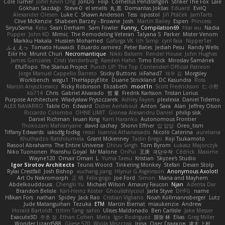
Cole Turner
John Kevin Ong
JonDo
Filip
Cornellus Pendrahgon
Striker The Fox
Lale
Gökhan Sazdağı
Steve-0
el smells
丸 黒
Domantas Jokšas
Eduard
EvilQ
Alexander Olesen
Luke C
Shawn Anderson
Tess
opostol
Jiří Ptáček
JamTarts
Clive McKenzie
Shabeen Barzey - Browne
Josh
Martin Bailey
Espen
Princess
SiryuSama
Kelu
Sean Derham
Sam Fowler
Funny_ Compilation69
htai wu
Nadia
Pupper
John KD
Mimic
The Remodeling Veteran
Talyana S
Parker
Mister Venom
Markku Hakala
Hussien Mohamed
Gaforga VK
Ich Simp
cyril faia
Nipper1er
ふぇ えっ
Tomato Huwaidi
Eduardo ramirez
Peter Bates
Jediah Pesu
Randy Wells
Eilir Ho
Mrunit Churi
Necromantique
Nikki Balsem
Render House
John Hughes
James Gonzales
Cristi Vanderburg
Kaeden Hahn
Timo Erick
Miroslav Šamánek
EfulTopo
The Starius Project
Punch UP: The Top Contender! Official Patreon
Jorge Manuel Cappello Barreto
Sticky Buttons
iiiFahad7
재우 김
Morgsley
Workbench
wegu1
TheHappyElite
Duane Strickland
DC Kasundra
Ross
Marcin Anyszkiewicz
Ricky Robinson
Elizabeth
moot1n
Scott Fredrickson
仁 小野
kb714
Chris
Gabriel Alvarado
哲 董
Fredrik Karlsson
Tristan Lorius
Purpose Architecture
Władysław Pryszczarek
Ashley Fayers
plexlexia
Daniel Tidemo
ALEX NAVARRO
Table On
Edward
Didier Aerlebout
Anton
Sara
Alan
Jeffrey Olson
Riccardo Colombo
OHNE LIMIT
Gionea Alexandru Daniel
philip sisk
Daniel Richman
Ieuan King
Karri Haranko
Autonomous Frontier
Thokozani Mahlanyane
david cachay
Shonn Effner
얍 얍얍
Oreo_tism
Tiffany Edwards
iaksdfg fodkg
ressii
Ioannis Athanasiadis
Nicolò Caterina
aureliana
Khuthadzo Ratshilumela
Grant Mckenney
Tadin Brego
Koji Tsukamoto
Rasool Abrahams
The Entire Universe
Dhruv Singh
Tom Byrom
Łukasz Majorczyk
Niko Tuononen
Pranshu Goyal
Mr Malone
OnPui
王庚
극단수작
Cédrick
Maxime
Wayne120
Omair Omari
L
Yuma Taesu
Kristian
Skyzee's Studio
Igor Sirotov Architects
Teunis Woord
Tinkering Monkey
Stefan
Devan Stolp
Rylai Crestfall
Josh Bishop
xuchang jiang
Hlynur G Asgeirsson
Anonymous Axolotl
Art Ov Nekromorph
正 明
Felix gogo
Joe Ford
Simon
Mana and Mayhem
Abdelkouddouss
ChengXi Yu
Michael Wilson
Amaury Faucon
Njan
Adenta Dar
Brandon Belisle
Karl-Heinz Köster
Ghoulishlycool
Jarle Styve
DHFG
name
Håkan Fors
nathan
Spidey
Jack Rao
Cristian Vigliano
Noah Kollmannsberger
Lutz
Jude Matanguihan
Tezuka
ETM
Marcin Biernat
miaukenzie
Andrew
Horald Bartoldt
ttitim Tang
sahin
Ulises Maldonado
Ben Carlisle
Jake Messer
Exacute3D
주호 정
Ethan Cohen
Metix
Igor Rodriguez
朋弥 林
Elias
Greg Miller
Wonder Lizard588
Gliese 570
Wiola Miszczak
Irina
Олег Гладков
凌太 上村