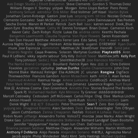
Axis Design Studio | Elliott Benjamin
Steve Clements
Gordon S
Thomas Deisz
William Bergen II
Slompy
yotpak
Morgan
Ximo Llopis Barber
Piero Perez
Anthony Simuel
astroblur
Erik Miller
Fred Vollmer
Jeff Kissel
Martin Býšek
Jonathan Caron-Roberge
Gaston
Jose Luis
seryong kim
till toe
Nicolas Ocheda
Clemente Gonzalez
Sean McSharry
Jack Palmstrom
John Daineusaure
Bas Peeters
Sascha Donie
Marvin W Parker
Patrick
Zach Ball
Isaac
katren wood
Deek_Blue
Jason Eyre
Bradley Wilson
Cathy W
Dennis Torosyan
Brian Dolan
Cameron Koch
Xavier Caliz
Zach Robyn
Fizzle
Lukas Ess
andrea cerini
Keerthi Pachala
Benjamin Learmonth
Claudia Toyama
Von Piper Flowers
Søren Rosendahl
Van Den Heuvel Matthew
Alberto Ferrer Lara
Edo Salvej
Pzit
✧ 𝔪𝔞𝔯𝔦 ✧
eeee
Aurora Nights Studio
Dougal Henken
Attila Malarik
uujann
D1REW00F
Ryan Dunn
mura
Jose Espinoza
iiiimmmm
Matthias LN
SteelDriver
Henri49
Solid Jake
Ricardo Negrete
Саша Ячмень
Solacen
Martynas Gurskas
PlaytestDS
Aren
Paul R LeBlanc
vikky
sepehr sabour
Silly Killy
Benoît Texier
Matthew Jeffs
Kelly Port
Tony Johnson
Sadie J. Foxx
SilentWatcher28
Jose Francisco Martinez
The Name Brand Company
Bouillard
Patrick Ryan
Keu
皓欽 涂
Chris DeVere
Foxokles
garzatron
cyclump
Joshua Dunfee
Giulio Chiaramonte
John Doe
Mornè Blake
Mateusz Relinger
Elia ALMALIKI
JC
uiiunan
Rongina
DigiTaco
Thierwaechter
Francois Gandon
Aaron Mceachern
kath
AREA 6
Alan Farkas
Humoud Al-Amiri
Rasmus Hauge
Arlene Lukkarila
ColdRice25
Anthea Ward
Peter Mark Wittmann
Pascal Scrivani
Elias Jimenez
Lawrence Rogers
Kurt Boyer
Risk 📀
Andreea Cosma
Dan Greenheck
Annette Pew
Stories Beyond The Borders
Spark PJ
Mohamad Hadlah
Kyle Mitrione
Ty Grenier
dddddrdrdrdrdr
Marcell Ceslowsky
Cedoulain
Jeff McGowan
Carlos Filipe
Oleg
Elsie
Markus Löchte
Anton Howell
Alexander Adelmann
Spirit-Rush
Moritz Schmidtchen
Liam
Derek Wight
幸史 松下
Eduardo
Peter Thomson
Sean T
Zero
Ben Gillespie
yuijung seo
Imagined Realms
Alani Sanders
Deck
Dane Reisenbigler
Tim O'Bryan
Jason Cuthbertson
Zerina Cmajcanin
FabFab
Robert A Lohaus
Paul Lau
Robin Nuen
jeffsarge
Alexandro Torres
Volico72
morzsa
Jesse Marku
Allan Wright
Drake Gao
Julileeheehee
Aleksandra Stefanova
Bernard Landgraf
Daan Bootsma
Jennifer "daysparrow" Harlan
Kuan lun Chen
DaDrood
Laura Pesenti
Brianna Janssen Saldivar
Matthew Chapin
Alexander Wilhelm
Martin Wittfooth
Anthony F DeMarco
Alejo Parada
Alejandro Soriano
中村秀人
Agnieszka Marut
Jacob apple
Philip Windecker
Matz Klint
Sally Hastings
Michael Updike