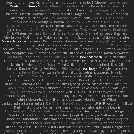
Desmond Johnson
Richard
Roman Volobuev
Teraa Bull
Chodey
Luke Fenwick
Xindrrobo
Noura S
Brett Wheeler
Bees Wax
Nicole Pérez
Frank Hereford
Carlos Ramírez
Arianna Montanari
Ikkeii
Shannonigans
Maggie Raycheva
Richard Funnell
Leonardo Borsten
Vinicius Morgado
BluntBSE
CW Animations
Anonymous Person
鈴葵
Jeff Kraemer
Nicole Findlay
Shirley
Lisa Anders
Angus McAloon
George Willaman
Sparazza D
RKG media
Manu T
S K
Lucas Signoles
NinjARTA
Mohamedmoawad Hilal
Tamás Kuklics
Pierre Moore
seguin matthis
OneGhastlyGhoul
yannick tooy
Toby Howe
Nastassia Reutskaya
Chris Wintermyer
Liam Davis
chris reis
Ross
styles
Blaine Gray
Lewis Stephens
Alex Brown
MDTH
maru
Make
Yokami c:
mik
Scott
Jonathan Ojibway
Brandon
Swann Fourmanoy
sinsin
Ken Ishikawa
Stanislav
ryan mrazik
峻辰 朱
Joshua Jacobs
Joseph Dignan
Ta Sp
Matthew-Gracey Desravines
Anika
Juan Ramón Ortiz Estévez
Shivam Ganju
Anıl Çaylak
JacobyO
Bình Võ Thiên
bavazov
Elhi Stevens
Alec Keck
halle stoeppler
david
jstevens
Martín Niz Tutoriales
Combrinck
Johan Simonsson
dokiderg
Brian Lane
Nathan Salla
S A Cooke
Jaber Alarbash
Solid Neptune
Donald Stooks
Little Weird Kid Stories
YUKI SHIBUTANI/ YUN
Trevor Larson
Aaron
Maxim Nordentz
Caio Notari
Tomi Ollikainen
Aimé
cloudhed
Duskfall
Samuel Bassale
Mathijs Peerboom
Filip Nyborg
leon labyk
Triangle Interactive
Philip Pryke
Dave
Fangzahn Aviation Studios
colinangusstudio
Mike L.
Chuck Morris
Mark Leonard
Will
francesco sabbatella
Alexander Leinauer
Tony Alfredsson
Salina De Leon
Lucas Cozzoli
Daniel Eijgendaal
Eliézer Ojeda
תמר פלג טל
Kaleo/Dalton
Duzemine
Kim Myeong Soom
nicolaspetton
Alan Stoll
Greenlines78
Kie
Jeffrey McIlmoyle
Felix Lopez
Steve White
Daniel Warf
Syed
혜영 전
andrew Carbery
Federico Salvetti
C1T1Z333N
The Paraverse
Chem
Anthony Delasanta
Minja Lojanica
roddye
Melissa Farrell
Stilian
ꌃ꒒ꀎꋪꋪꌩ ꀘꈤꀤꁅꃅ꓄
Adrien Alexandre
Rab
Thomas Woodward
Alan Bakir
Ian Wilson
venkat rathna kumar talluri
Eric Chan
Steve Girard
n d o n
思涵 王
captkiro
N-JELLY
Kristinn Sturluson
Marianne Andersen
Rodrigo Silva
adelaide begalli
Duncan Hewitt
Mattias Lundstrom
Rowan Gipe
coshichi
Sounds And Dungeons
Smoke EA Graffiti
Eric G
Karen Collins
Joseph Krzywoszyja
Nathanaël Platz
FlameTop
AshenBone
Josh Strawder
Inês Sousa
Fennec
gaggle
Digital Prophet
Vsevolods Gniteckis
Mark
Tristan Voulelis
Walter Weaver
Alex Stephens
Luthonium Virtual Heritage
Илья Снопков
Alphaology
Arthur
Moto Designshop
Sandra
Classical Salamander
Stefan Plösser
Julian Rai Anwor
Mythical X Customs