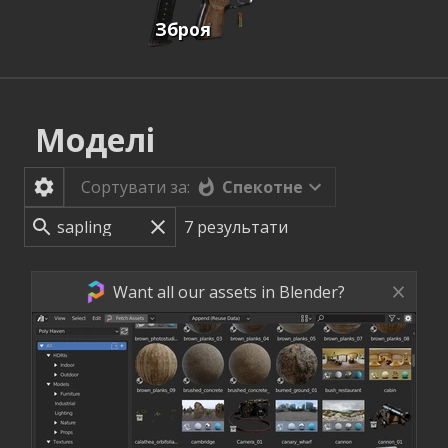
Зброя
Моделі
Спекотне
Сортувати за:
7
результати
Want all our assets in Blender?