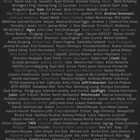
Moira
Never Give Up
Sunamii
Ryan Rohrer
Andrew Oakley
Maraz
Mark Kohalmy
Michigan J Frog
Harvey Fong
CJ Guzman
Beefyblimps
Joakim Dahl
Jose
BingusGringus
Dale
Sid Brown
Jānis Circenis
Masashi Ueda
Bill Kinnon
Max Topham
Austin Walzl
Hannes
Rens Bais
qualtro
Piotr
Andrew Stevenson
anthony lawrence
Stuart Marsh
Frans Verbaas
Adam Murtomaa
Phil Galler
Matthew Garnett-Frizelle
Saliven
Markus Michael Egger
Andrew
J
Caramel the Vixen
Timothy J. Aveni
Moth
James Miller
z
Nico Marniok
Timothy G. McKenna
MY.NIGNIG Jr.
Kigon
John Cido
Der12teEisvogel
Brad Corlett
Basti
maj
LaCimaise
Thom Bakker
Chogang
Jason Pielak
Tiran Dagan
Claude GIROLET
Darian Smith
Joenne Hub-Strobl
Shannon
Gary English
Colin Dunne
Martin Koťátko
Alexis Shuping
William Lee
Trevor Hughes
Gabriella Caldwell
Vasili Rodriguez
Jeremy Brouwer
Erik Dodolović
Paulo Henrique
Hoodwinkedfool
Ruben Vroman
David Sibley
Emil Herzenstiel
Charles Janson
Christian Gomez
James Wilson
Niko Bidoli
Danny Arnold
CGJackB
Jeremy Nelson
Anton Heymann
Leo S
Brendon Padjasek
Evan Tillett
Bryan Applegate
Dylan Hall
J Ewell
Dys
Quddle Jameson
patrick siemer
nate
Mareno Harr Olsen
Brett Williams
GREENCom'e Mapping
Ryan Bell
Xcrow
Pedro Javier Somoza Hernando
Paul Klingberg
Olivié Bouchard
Damiano Mazzocchini
Raven Realm
Johann Oosthuizen
Scott
Robert Tolppi: Support My Content
Randy Bloom
henrik rasmussen
Greenheart
Ransom Bergen
Andreas Wetter
Edomod
PD100 Academy of Art
Clafoutis
Arttu Piisila
JeffChristiansen
Daniel Phakos
SETH WEBER
Sebastian Witt
Tom Pike
Kenleung Leung
Enrique Gonzalez
Zack Bishop
Rouge guy
brandon dudley
Joel Gordils
GadFlight
Charles Herrmann
Justin
LvH
K Anon
Richie
Karim Mohamed
Weichnudel
Marcus Grennborg
christian cuttino
DaveHuman
juanito
Johan L
Theresa A. Carroll
Iain Black
Einarr
Volatility
Stephen Smith
joshy west xoxo
Łukasz Pawłowski
Anthony Dilmore
Daniel Schmid Leal
Steele
Nitrosimi96
ANonEMoose
Gun Metal Games
macoll macoll
Brandon Joffe
Cory robertson
Ember
Sage Himeros
Sweeper3D
Bruno Yudi
Daddios Studios
Aleksey Pollack
Lotus
Fabrizio Guidotti
Esbern Hansen
ran nie
Justper's Furry Avatar World
Kevin LomondDesign
Victor Ghyssens
749R
CGautos
Kevin Anderson
dusan tomas
Jegregg
Travis Lemieux
Philipp T
David Pulcifer
Thomas Elliott
John Gutwin
Sara Tarr
Shay
CT
Jermaine Bouyea
Liam Smyth
Jim Bob
Michael Loh
doctor25th
Larry Jenkins
sv
Andrew Lamb
Hamad
rendered_pixel
der_mihi
Worked Wood
Alan Figg
Matias Dubos
BigWhiteLion
Karolina En
David Curiel
alec1025
BeepCodeMusic