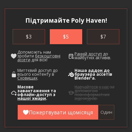
Підтримайте Poly Haven!
$
3
$
5
$
7
Допоможіть нам
Ранній доступ
до
зробити
безкоштовні
майбутніх активів.
ассети
для всіх!
Миттєвий доступ до
Наша
аддон до
всього контенту в
браузера ассетів
Сховищах
.
Blender'а.
Масове
Навчайтеся у нас
за
завантаження та
допомогою
офлайн-доступ з
повноформатних
нашої хмари
.
відеокурсів.
Пожертвувати щомісяця
Один