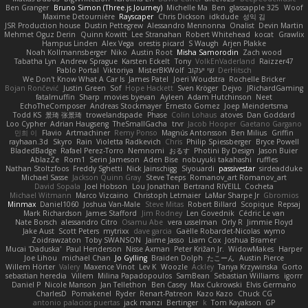
Ben Granger
Bruno Simon (Three.js Journey)
Michelle Ma
Ben
glassapple 325
Woof
Maxime Detournière
Rayscaper
Chris Dickson
idkdude
성익 김
JSR Production house
Dustin Pettegrew
Alessandro Mennonna
Onalist
Devin Martin
Mehmet Oguz Derin
Quinn Kowitt
Lee Stranahan
Robert Whitehead
kocat
Grawlix
Hampus Linden
Alex Vega
orestis picard
S Waugh
Arjen Plakke
Noah Kollmannsberger
Niko
Austin Root
Misha Samorodin
Zach wood
Tabatha Lyn
Andrew Sprague
Karsten Eckelt
Tony
VolkEnVaderland
Raizzer47
Pablo Portal
Viktoriya
MisterBKWolf
שי יעקוב
DerHitsch
We Don't Know What A Car Is
James Patel
Joeri Woudstra
Rochelle Bricker
Bojan Rončević
Justin Green
Sof
Hope Hackett
Sven Kröger
Dejvo
JRichardGaming
fatalmuffin
Sharp
movies byevan
Ayleen
Adam Hutchinson
Neet
EchoTheComposer
Andreas Stockmayer
Ernesto Gomez
Joep Meindertsma
Todd KS
景琦 张景琦
trowelandspade
Phase
Colin Lohaus
atoves
Dan Goddard
Loo Cypher
Adrian Haugseng
TheSmallGacha
trvr
Jacob Hooper
Gaetano Gargano
민희 이
Flavio
Artmachiner
Remy Ponso
Magnús Antonsson
Ben Milius
Griffin
rayhaan.3d
Skyro
Rain
Violetta Radkevich
Chris
Philip Spiessberger
Bryce Powell
BladedBadge
Rafael Perez-Torro
Nemnomi
おるす
Photini By Design
Jason Buier
AblazZe
Rom1
Serin Jameson
Aden Bise
nobuyuki takahashi
ruffles
Nathan Stoltzfoos
Freddy Sghetti
Nick Jainschigg
Siyouardi
passivestar
sirdeadduke
Michael Sasse
Jackson Quinn Gray
Steve Teeps
Romanov_art Romanov_art
David Sopala
Joel Hobson
Lou Jonathan
Bertrand RIVEILL
Cocheta
Michael Witmann
Marco Vizcaino
Christoph Letmaier
LaMar Sharpe Jr
Gbromios
Minmax
Daniel1060
Joshua Van-Male
Steve Mitas
Robert Billard
Scopique
Repsaj
Mark Richardson
James Stafford
Jim Rodney
Len Govednik
Cédric Le van
Nate Borsch
alessandro Citro
Osamu Abe
vera usselman
Orly R
Jimmie Floyd
Jake Aust
Scott Peters
mytrixx
dave garcia
Gaëlle Robardet-Nicolas
wymo
Zoidrawzaton
Toby SWANSON
Jaime Jasso
Liam Cox
Joshua Bramer
Mucai 'Daduska'
Paul Henderson
Nisse Axman
Peter Križan Jr.
WidowMakes
Harper
Joe Lihou
michael Chan
Jo Gylling
Braiden Dolph
たこーん
Austin Pierce
Willem Hörter
Valery
Maxence Vinot
Lev K
Woozle
Ackley
Tanya Krzywinska
Gorto
sebastian heredia
Villem
Milina Papadopoulos
SamBean
Sebastian Williams
igorrr
Daniel P
Nicole Manson
Jan Tellethon
Ben Casey
Max Cukrowski
Elvis Germano
CharlesD
Pomakenel
Ryder
Renart-Patreon
Kazo Kazo
Chuck CG
antonio palacios puertas
jack manzi
Bertinger
k
Tom Kayakson
GP