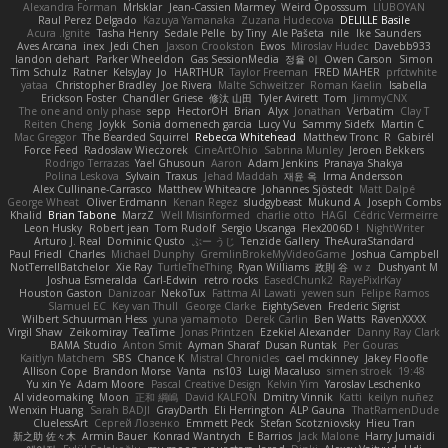
Alexandra Forman
MrIsklar
Jean-Cassien Marmey
Weird Oposssum
LIUBOYAN
Raul Perez Delgado
Kazuya Yamanaka
Zuzana Hudecova
DELILLE Basile
Acura .Ignite
Tasha Henry
Sedale Pelle
by Tiny
Ale Pašeta
nile
Ike Saunders
Aves Arcana
inex
Jedi Chen
Jaxson Crookston
Ewos
Miroslav Hudec
Davebb933
landon dehart
Parker Wheeldon
Gas SessionMedia
정율 이
Owen Carson
Simon
Tim Schulz
Ratner
KelsyJay
Jo
HARTHUR
Taylor Freeman
FRED MAHER
prfctwhite
yataa
Christopher Bradley
Joe Rivera
Malte Schweitzer
Roman Kaelin
Isabella
Erickson Foster
Chandler Griese
修汰 山田
Tyler Avirett
Tom
JimmyCNX
The one and only phase
sepp
HectorOH
Brian
Alyx
Jonathan
Verbatim
Clay T
Reiten Cheng
Joykk
Sonia domenech garcia
Lucy Vu
Sammy Sidefx
Martin C
Mac Greggor
The Bearded Squirrel
Rebecca Whitehead
Matthew Tronc
R
Gabirél
Force Feed
Radosław Wieczorek
CineArtOhio
Sabrina Munley
Jeroen Bekkers
Rodrigo Terrazas
Yael Ghusoun
Aaron
Adam Jenkins
Pranaya Shakya
Polina Leskova
Sylvain
Traxus
Jehad Maddah
재윤 옥
Irma Andersson
Alex Cullinane-Carrasco
Matthew Whiteacre
Johannes Sjöstedt
Matt Dalpé
George Wheat
Oliver Erdmann
Kenan Regez
sludgybeast
Mukund A
Joseph Combs
Khalid
Brian Tabone
MarzZ
Well Misinformed
charlie otto
HAGI
Cédric Vermeirre
Leon Husky
Robert jean
Tom Rudolf
Sergio Uscanga
Flex2006D !
NightWriter
Arturo J. Real
Dominic Qusto
ぶー うじ
Tenzide Gallery
TheAuraStandard
Paul Friedl
Charles
Michael Dunphy
GremlinBrokeMyVideoGame
Joshua Campbell
NotTerrellBatchelor
Xie Ray
TurtleTheThing
Ryan Williams
政則 谷
w z
Dushyant M
Joshua Esmeralda
Carl-Edwin
retro rocks
EasedChunk2
RayePixlrKay
Houston Gaston
Danizoar
NekoTux
Fattma Al Lawati
yewen sun
Felipe Ramos
Slamuel EC
Key van Thull
George Clarke
EightySeven
Frederic Sigrist
Wilbert Schuurman Hess
yuna yamamoto
Derek Carlin
Ben Watts
RavenXXXX
Virgil Shaw
Zeikomiray
TeaTime
Jonas Printzen
Ezekiel Alexander
Danny Ray Clark
BAMA Studio
Anton Smit
Ayman Sharaf
Dusan Runtak
Per Gouras
Kaitlyn Matchem
SBS
Chance K
Mistral Chronicles
cael mckinney
Jakey Floofle
Allison Cope
Brandon Morse
Vanta
ns103
Luigi Macaluso
simen stroek
19:48
Yu xin Ye
Adam Moore
Pascal Creative Design
Kelvin Yim
Yaroslav Leschenko
AI videomaking
Moon
正和 綱嶋
David KALFON
Dmitry Vinnik
Katti
keilyn nuñez
Wenxin Huang
Sarah BADJI
GrayDarth
Eli Herrington
ALP Gauna
ThatRamenDude
CluelessArt
Cергей Лозенко
Emmett Peck
Stefan Scotzniovsky
Hieu Tran
新之助 佐々木
Armin Bauer
Konrad Wantrych
E Barrios
Jack Malone
Harry Jumaidi