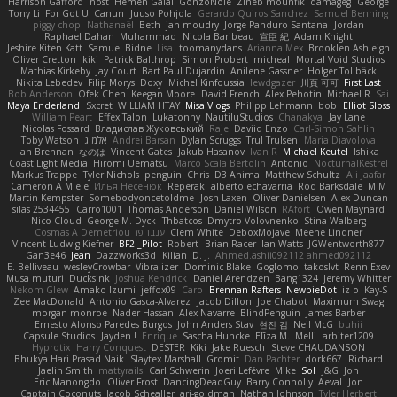
Harrison Gafford
nost
Hemen Galal
GonzoNole
Zineb mounfik
damageg
George
Tony Li
For Got U
Canun
Juuso Pohjola
Gerardo Quiros Sanchez
Samuel Benning
piggy chop
Nathanaël
Beth
jan moudry
Jorge Panduro Santana
Jordan
Raphael Dahan
Muhammad
Nicola Baribeau
宣臣 紀
Adam Knight
Jeshire Kiten Katt
Samuel Bidne
Lisa
toomanydans
Arianna Mex
Brooklen Ashleigh
Oliver Cretton
kiki
Patrick Balthrop
Simon Probert
micheal
Mortal Void Studios
Mathias Kirkeby
Jay Court
Bart Paul Dujardin
Anilene Gassner
Holger Tollbäck
Nikita Lebedev
Filip Morys
Doxy
Michel Kinfoussia
lewdgazer
川頁 可可
First Last
Bob Anderson
Ofek Chen
Keegan Moore
David French
Alex Pehotin
Michael R
Sai
Maya Enderland
Sxcret
WILLIAM HTAY
Misa Vlogs
Philipp Lehmann
bob
Elliot Sloss
William Peart
Effex Talon
Lukatonny
NautiluStudios
Chanakya
Jay Lane
Nicolas Fossard
Владислав Жуковський
Raje
Daviid Enzo
Carl-Simon Sahlin
Toby Watson
אלמוג
Andrei Barsan
Dylan Scruggs
Trul Trulsen
Maria Diavolova
Ian Brennan
なのは
Vincent Gates
Jakub Hasanov
Ivan R
Michael Keutel
Ishika
Coast Light Media
Hiromi Uematsu
Marco Scala Bertolin
Antonio
NocturnalKestrel
Markus Trappe
Tyler Nichols
penguin
Chris
D3 Anima
Matthew Schultz
Ali Jaafar
Cameron A Miele
Илья Несенюк
Reperak
alberto echavarria
Rod Barksdale
M M
Martin Kempster
Somebodyoncetoldme
Josh Laxen
Oliver Danielsen
Alex Duncan
silas 2534455
Carro1001
Thomas Anderson
Daniel Wilson
RAfort
Owen Maynard
Nico Cloud
George M. Dyck
Thbatcos
Dmytro Volovnenko
Stina Walberg
Cosmas A Demetriou
ענבר פז
Clem White
DeboxMojave
Meene Lindner
Vincent Ludwig Kiefner
BF2 _Pilot
Robert
Brian Racer
Ian Watts
JGWentworth877
Gan3e46
Jean
Dazzworks3d
Kilian
D. J.
Ahmed.ashii092112 ahmed092112
E. Belliveau
wesleyCrowbar
Vibralizer
Dominic Blake
Goglomo
takoslvt
Renn Exev
Musa muturi
Ducksink
Joshua Kendrick
Daniel Arendzen
Bang1324
Jeremy Whitter
Nekom Glew
Amako Izumi
jeffox09
Caro
Brennan Rafters
NewbieDot
iz o
Kay-S
Zee MacDonald
Antonio Gasca-Alvarez
Jacob Dillon
Joe Chabot
Maximum Swag
morgan monroe
Nader Hassan
Alex Navarre
BlindPenguin
James Barber
Ernesto Alonso Paredes Burgos
John Anders Stav
현진 김
Neil McG
buhii
Capsule Studios
Jayden !
Enrique
Sascha Huncke
Elīza M.
Melli
arbiter1209
Hyprotix
Harry Conquest
DESTER
Kiki
Jake Ruesch
Steve CHAUDANSON
Bhukya Hari Prasad Naik
Slaytex Marshall
Gromit
Dan Pachter
dork667
Richard
Jaelin Smith
mattyrails
Carl Schwerin
Joeri Lefévre
Mike
Sol
J&G
Jon
Eric Manongdo
Oliver Frost
DancingDeadGuy
Barry Connolly
Aeval
Jon
Captain Coconuts
Jacob Schealler
ari-goldman
Nathan Johnson
Tyler Herbert