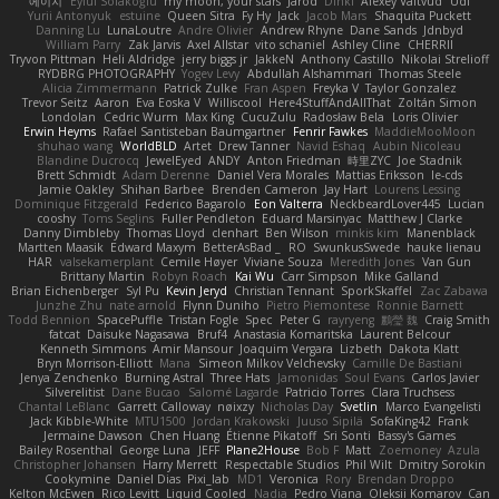
에이지
Eylül Solakoğlu
my moon, your stars
Jarod
Dinki
Alexey Vaitvud
Udi
Yurii Antonyuk
estuine
Queen Sitra
Fy Hy
Jack
Jacob Mars
Shaquita Puckett
Danning Lu
LunaLoutre
Andre Olivier
Andrew Rhyne
Dane Sands
Jdnbyd
William Parry
Zak Jarvis
Axel Allstar
vito schaniel
Ashley Cline
CHERRII
Tryvon Pittman
Heli Aldridge
jerry biggs jr
JakkeN
Anthony Castillo
Nikolai Strelioff
RYDBRG PHOTOGRAPHY
Yogev Levy
Abdullah Alshammari
Thomas Steele
Alicia Zimmermann
Patrick Zulke
Fran Aspen
Freyka V
Taylor Gonzalez
Trevor Seitz
Aaron
Eva Eoska V
Williscool
Here4StuffAndAllThat
Zoltán Simon
Londolan
Cedric Wurm
Max King
CucuZulu
Radosław Bela
Loris Olivier
Erwin Heyms
Rafael Santisteban Baumgartner
Fenrir Fawkes
MaddieMooMoon
shuhao wang
WorldBLD
Artet
Drew Tanner
Navid Eshaq
Aubin Nicoleau
Blandine Ducrocq
JewelEyed
ANDY
Anton Friedman
時里ZYC
Joe Stadnik
Brett Schmidt
Adam Derenne
Daniel Vera Morales
Mattias Eriksson
le-cds
Jamie Oakley
Shihan Barbee
Brenden Cameron
Jay Hart
Lourens Lessing
Dominique Fitzgerald
Federico Bagarolo
Eon Valterra
NeckbeardLover445
Lucian
cooshy
Toms Seglins
Fuller Pendleton
Eduard Marsinyac
Matthew J Clarke
Danny Dimbleby
Thomas Lloyd
clenhart
Ben Wilson
minkis kim
Manenblack
Martten Maasik
Edward Maxym
BetterAsBad _
RO
SwunkusSwede
hauke lienau
HAR
valsekamerplant
Cemile Høyer
Viviane Souza
Meredith Jones
Van Gun
Brittany Martin
Robyn Roach
Kai Wu
Carr Simpson
Mike Galland
Brian Eichenberger
Syl Pu
Kevin Jeryd
Christian Tennant
SporkSkaffel
Zac Zabawa
Junzhe Zhu
nate arnold
Flynn Duniho
Pietro Piemontese
Ronnie Barnett
Todd Bennion
SpacePuffle
Tristan Fogle
Spec
Peter G
rayryeng
鸝瑩 魏
Craig Smith
fatcat
Daisuke Nagasawa
Bruf4
Anastasia Komaritska
Laurent Belcour
Kenneth Simmons
Amir Mansour
Joaquim Vergara
Lizbeth
Dakota Klatt
Bryn Morrison-Elliott
Mana
Simeon Milkov Velchevsky
Camille De Bastiani
Jenya Zenchenko
Burning Astral
Three Hats
Jamonidas
Soul Evans
Carlos Javier
Silverelitist
Dane Bucao
Salomé Lagarde
Patricio Torres
Clara Truchsess
Chantal LeBlanc
Garrett Calloway
nøixzy
Nicholas Day
Svetlin
Marco Evangelisti
Jack Kibble-White
MTU1500
Jordan Krakowski
Juuso Sipilä
SofaKing42
Frank
Jermaine Dawson
Chen Huang
Étienne Pikatoff
Sri Sonti
Bassy's Games
Bailey Rosenthal
George Luna
JEFF
Plane2House
Bob F
Matt
Zoemoney
Azula
Christopher Johansen
Harry Merrett
Respectable Studios
Phil Wilt
Dmitry Sorokin
Cookymine
Daniel Dias
Pixi_lab
MD1
Veronica
Rory
Brendan Droppo
Kelton McEwen
Rico Levitt
Liquid Cooled
Nadia
Pedro Viana
Oleksii Komarov
Can