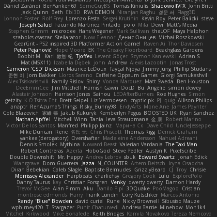
Dániel Zarándi
BenYanken69
SomeGuyBS
Tomas Kiniulis
ShadowolfVFX
John Britti
Jack Quinn
Beth
Ebi3D
RVA DEMON
Niranjan Raghu
경문 서
Flagg3D
Lonnon Foster
Rolf Frey
Lorenzo Festa
Sergei Krutihin
Kevin Roy
Peter Balicki
steve
Joseph Salud
Facundo Martinez Pintado
polo
Mila
Dewi
Matt's Media
Stephen Grimm
microdee
Hans Wegener
Mark Sullivan
theLOF
Maya Halphon
szabolcs csaszar
Stellarator
Now Eleanor
Денис Оницев
Michał Roszkowski
GearGrit - PS2 inspired 3D Platformer Action Game!
Raven Ai
Thor Davidsen
Peter Pejanović
Hope Moore
EK
The Creaky Floorboard
Beachglass Gardens
Bobbit M.
Karl
敦智 紀
Tjoffex
Levent Göçer
Szymon Kaniewski
Adrian S
Mat (M5X11)
Izabella Dębek
john
Andrew
Alexis Lazootin
Jonas Trost
Cameron 'CSD' Dickson
Maurice LeDoux
Fayçal Njoya
Jimmy Jung
Phillip Studans
준현 이
Jorn Bakker
Lloros Sarano
Caffeine Oppsum Games
Giorgi Samukashvili
Alex Tsiskarishvili
Family Rislov
Shiny
Vonda Marquez
Matt Sweda
Ben Houston
DeeEmmCee
Jim Mitchell
Hamish Gawn
DocD
Bu
Angelie
simon dewey
Alastair Johnson
Harrison Jones
Saihou
LEDAfterBurners
Roe Hughes
Simon
getzity
K.O Tsitra Eht
Brett Seipel
Liz Vermoesen
cryptic pk
PJ
quig
Allison Philips
anaptr
RenAzuma's Things
Risky_Bunny98
EndyArts
Mone Ane
James Paynter
Cole Blazevich
家維 張
Jakub Kukuryk
Kemberlyn Pegus
BOOSTED UK
Ryan Sanchez
Nathan Apffel
Mitchell Winn
Tania
Ieva Straupmane
金 康
Robert Marino
Victor De los Santos
Manfred
Philipp Jainz
Марина Ск
Dave Child
UncleJesseppe
Mike Duncan
Rene
名氏 无
Chris Priscott
Thomas Rigg
Derrick Graham
yankee (derogatory)
Overshafter
Madeleine Andersson
Nahuel Adreani
Dennis Smolek
Mythina
Noward Beast
Valerian Vardania
The Taxi Man
Robert Contreras
Azerta
HoboGod
Steve Pedler
Austyn K
PixelScribe
Double Downshift
Mr. Happy
Andrey Lebrov
sbuk
Edward Swartz
Jonah Edick
Wahrgrave
Dom Guerrera
Jazza
N_COUNTER
Artem Beitsch
Iryna Osadcha
Diran Bebekian
Caleb Slagle
Baptiste Belmudes
GrizzlyBeard
CJ
Troy
Chrisie
Morrissey Alexander
Harpbeats
charliehsy
Gregory Cook
Lulu
ExplorePolo
Danny Taurus
kay
Christian Forsgren
Venky
qwerty qwerty
Damon Hardy
Trevor McGee
Alan Pimm
Aku
Danilo Pipi
3DQuake
PooMagoo
Cristian
montrose edmonds
Harry
Frank Lundin
Cory Kutschker
Marcos Antonio
Randy "Blue" Bowden
david curiel
Rune
Nicky Brownell
Sibusiso Mauze
wpbirney420
T. Stargazer
Punit Chaturvedi
Andrew Barrie
Minehow
Mon1k4
Mitchell Kirkwood
Mike Bonafede
Keith Bridges
Kamila Novakova Tereza Nemcova